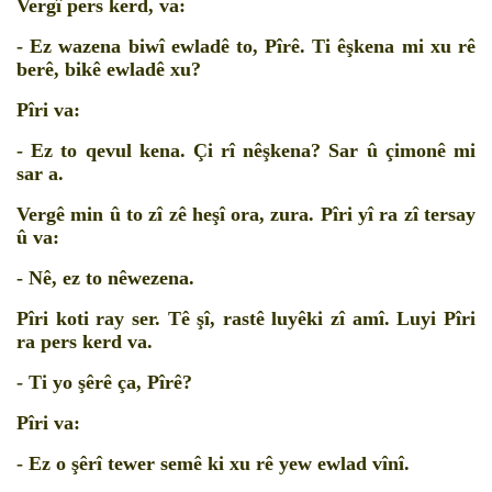
Vergî pers kerd, va:
- Ez wazena biwî ewladê to, Pîrê. Ti êşkena mi xu rê
berê, bikê ewladê xu?
Pîri va:
- Ez to qevul kena. Çi rî nêşkena? Sar û çimonê mi
sar a.
Vergê min û to zî zê heşî ora, zura. Pîri yî ra zî tersay
û va:
- Nê, ez to nêwezena.
Pîri koti ray ser. Tê şî, rastê luyêki zî amî. Luyi Pîri
ra pers kerd va.
- Ti yo şêrê ça, Pîrê?
Pîri va:
- Ez o şêrî tewer semê ki xu rê yew ewlad vînî.