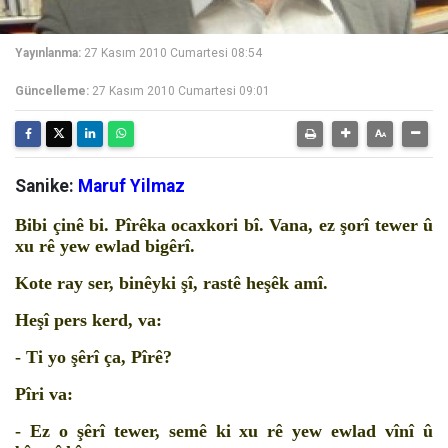
Yayınlanma:
27 Kasım 2010 Cumartesi 08:54
Güncelleme:
27 Kasım 2010 Cumartesi 09:01
Sanike:
Maruf Yilmaz
Bibi çinê bi. Pîrêka ocaxkori bî. Vana, ez şorî tewer û
xu rê yew ewlad bigêrî.
Kote ray ser, binêyki şî, rastê heşêk amî.
Heşî pers kerd, va:
- Ti yo şêrî ça, Pîrê?
Pîri va:
- Ez o şêrî tewer, semê ki xu rê yew ewlad vînî û