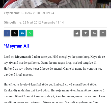
Yayınlanma:
05 Ocak 2010 Salı 09:24
Güncelleme:
22 Mart 2012 Perşembe 11:14
^Meyman Alî
Lacê mi
Meyman
di û nêm serre yo. Hîrê mengî yo ke şono kreş. Keye de ez
tey ziwanê ma de qal keno. Demo ke ma ruşna kreş, ma bol tengîye dî.
Hefteyê de rey nêweş kewt û keye de
mend. Game bi game ha yeno ra xo,
qaydeyê kreşî museno.
Her cîhet ra faydeyê kreşî zî zêde yo. Embazê xo yê emsalî benê zêde.
Kaykerdîş ra dahîna zaf keyf gêno. Her roje nameyê embazanê xo museno û
mareno. Kincê înan kî kam reng de yê, kam bermeno, maya xo wazeno, kam
werdê xo weno kam nêweno. Nînan ser o wurdî-wurdî xoşebere kenîme.