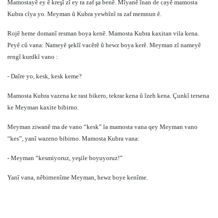
Mamostayê ey ê kreşî zî ey ra zaf şa benê. Mîyanê înan de cayê mamosta
Kubra cîya yo. Meyman û Kubra yewbînî ra zaf memnun ê.
Rojê heme domanî resman boya kenê. Mamosta Kubra kaxitan vila kena.
Peyê cû vana: Nameyê şeklî vacêrê û hewz boya kerê. Meyman zî nameyê
rengî kurdkî vano :
- Daîre yo, kesk, kesk keme?
Mamosta Kubra vazena ke rast bikero, tekrar kena û îzeh kena. Çunkî tersena
ke Meyman kaxite bibirno.
Meyman ziwanê ma de vano “kesk” la mamosta vana qey Meyman vano
“kes”, yanî wazeno bibirno. Mamosta Kubra vana:
- Meyman “kesmiyoruz, yeşile boyuyoruz!”
Yanî vana, nêbirnenîme Meyman, hewz boye kenîme.