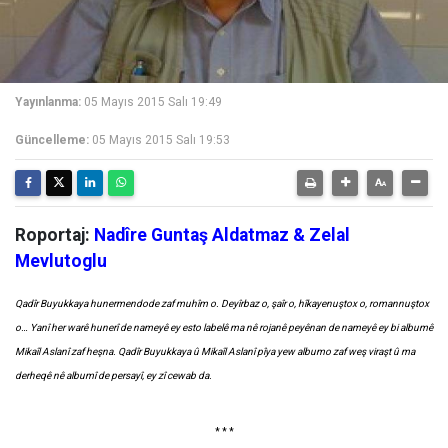
Yayınlanma:
05 Mayıs 2015 Salı 19:49
Güncelleme:
05 Mayıs 2015 Salı 19:53
Roportaj:
Nadîre Guntaş Aldatmaz & Zelal
Mevlutoglu
Q
adîr Buyukkaya hunermendode zaf muhîm o. Deyîrbaz o, şaîr o, hîkayenuştox o, romannuştox
o… Yanî her warê hunerî de nameyê ey esto labelê ma nê rojanê peyênan de nameyê ey bi albumê
Mikaîl Aslanî zaf heşna. Qadîr Buyukkaya û Mikaîl Aslanî pîya yew albumo zaf weş viraşt û ma
derheqê nê albumî de persayî, ey zî cewab da.
* * *