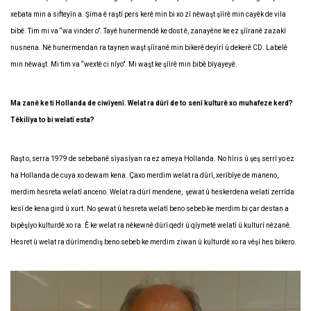
xebata min a sifteyîn a. Şima ê raştî pers kerê min bi xo zî nêwaşt şîîrê min cayêk de vila
bibê. Tim mi va “wa vinder o”. Tayê hunermendê ke dost ê, zanayêne ke ez şîîranê zazakî
nusnena. Nê hunermendan ra taynen waşt şîîranê min bikerê deyîrî û dekerê CD. Labelê
min nêwaşt. Mi tim va “wextê ci nîyo”. Mi waşt ke şîîrê min bibê bîyayeyê.
Ma zanê ke ti Hollanda de ciwîyenî. Welat ra dûrî de to senî kulturê xo muhafeze kerd?
Têkilîya to bi welatî esta?
Raşt o, serra 1979 de sebebanê sîyasîyan ra ez ameya Hollanda. No hîris û şeş serrî yo ez
ha Hollanda de cuya xo dewam kena. Çaxo merdim welat ra dûrî, xerîbîye de maneno,
merdim hesreta welatî anceno. Welat ra dûrî mendene, şewat û heskerdena welatî zerrîda
kesî de kena gird û xurt. No şewat û hesreta welatî beno sebeb ke merdim bi çar destan a
bipêşîyo kulturdê xo ra. Ê ke welat ra nêkewnê dûrî qedr û qîymetê welatî û kulturî nêzanê.
Hesret û welat ra dûrîmendiş beno sebeb ke merdim ziwan û kulturdê xo ra vêşî hes bikero.