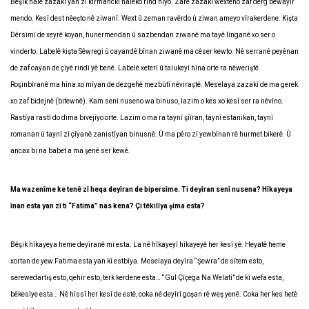
Bêşik halê zazakî yan zî kirmanckî halêko rind nîyo. Zarê zazakî wextêno zaf derg bêwayîr
mendo. Kesî dest nêeşto nê ziwanî. Wext û zeman ravêrdo û ziwan ameyo vîrakerdene. Kişta
Dêrsimî de xeyrê koyan, hunermendan û sazbendan ziwanê ma tayê linganê xo ser o
vinderto. Labelê kişta Sêwregi û cayandê bînan ziwanê ma cêser kewto. Nê serranê peyênan
de zaf cayan de çîyê rindî yê benê. Labelê xeterî û talukeyî hîna orte ra nêweriştê.
Roşinbîranê ma hîna xo mîyan de dezgehê mezbûtî nêviraştê. Meselaya zazakî de ma gerek
xo zaf bidejnê (bitewnê). Kam senî nuseno wa binuso, lazim o kes xo kesî ser ra nêvîno.
Rastîya rastî do dima bivejîyo orte. Lazim o ma ra taynî şîîran, taynî estanikan, taynî
romanan û taynî zî çîyanê zanistîyan binusnê. Û ma pêro zî yewbînan rê hurmet bikerê. Û
ancax bi na babet a ma şenê ser kewê.
Ma wazenîme ke tenê zî heqa deyîran de bipersîme. Ti deyîran senî nusena? Hîkayeya
înan esta yan zî ti “Fatima” nas kena? Çi têkilîya şima esta?
Bêşik hîkayeya heme deyîranê mi esta. La nê hîkayeyî hîkayeyê her kesî yê. Heyatê heme
xortan de yew Fatima esta yan kî estbîya. Meselaya deyîra “Şewra” de sîtem esto,
serewedartiş esto, qehir esto, terk kerdene esta… “Gul Çîçega Na Welatî” de kî wefa esta,
bêkesîye esta… Nê hîssî her kesî de estê, coka nê deyîrî goşan rê weş yenê. Coka her kes hetê