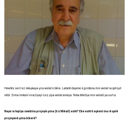
Hewtês serrî ez nêeşkaya şira welat û bêra. Labelê dayene û girotena min welat ra qet qut
nêbî. Dima îmkanî virazîyayî û ez şîya welat ameya. Nika têkilîya min welatî ya xurt a.
Naye ra tepîya sewbîna projeyê şima (ti û Mikaîl) estê? Eke estê ti eşkenî ma rê qalê
projeyanê şima bikerê?