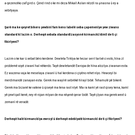
a qezencêko zaf gird o. Çend rind o ke mi deza Mikaîl Aslan nêzdî ra şinasna û ey a
xebityaya.
Şarê ma ke qeyret bikero yewbinî fam keno labelê seba çapemenîye yew ziwano
standard kî lazim o. Derheqê xebata standardîzasyonê kirmanckî/dimlî de ti çi
fikirîyenî?
Lazim o ke kar û xebat bêro kerdene. Dewleta Tirkîya ke hezar serrî tarîxê ci esto, hîna zî
problemê xoyê ziwanî hal nêkerdo. Tayê dewletandê Ewropa de hîna alozîya ziwanan esta.
Ez wazena vaja ke meselaya ziwanî û hal kerdena ci çiyêno rehet nîyo. Hewceyî bi
merdimandê zanayan esta. Gerek ma wayîrê sebrêkê hîrayî bibê. Tehamulê pê bikerê.
Gerek ma bizanê ke vatene û qiseyê ma tena rast nîyê. Ma ra kamî yê rast qisey kena, kamî
yê çewt qalî kenê, ney rê rojan mîyan de ma nêşenê qerar bidê. Tayê çîyan ma gerek wext û
zemanî rê veradê.
Derheqê halê kirmanckîya ewroyî û derheqê edebîyatê kirmanckî de ti çi fikrîyenî?