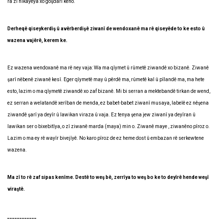
ra zî hîkayeya xo goşdarî keno.
Derheqê qiseykerdiş û avêrberdişê ziwanî de wendoxanê ma rê qiseyêde to ke esto û
wazena vajêrê, kerem ke.
Ez wazena wendoxanê ma rê ney vaja: Wa ma qîymet û rûmetê ziwandê xo bizanê. Ziwanê
şarî nêbenê ziwanê kesî. Eger qîymetê may û pêrdê ma, rûmetê kal û pîlandê ma, ma hete
esto, lazim o ma qîymetê ziwandê xo zaf bizanê. Mi bi serran a mektebandê tirkan de wend,
ez serran a welatandê xerîban de menda, ez babet-babet ziwanî musaya, labelê ez nêşena
ziwandê şarî ya deyîr û lawikan viraza û vaja. Ez tenya şena jew ziwanî ya deyîran û
lawikan ser o bixebitîya, o zî ziwanê marda (maya) min o. Ziwanê maye , ziwanêno pîroz o.
Lazim o ma ey rê wayîr bivejîyê. No karo pîroz de ez heme dost û embazan rê serkewtene
wazena.
Ma zî to rê zaf sipas kenîme. Destê to weş bê, zerrîya to weş bo ke to deyîrê hende weşî
viraştê.
____________