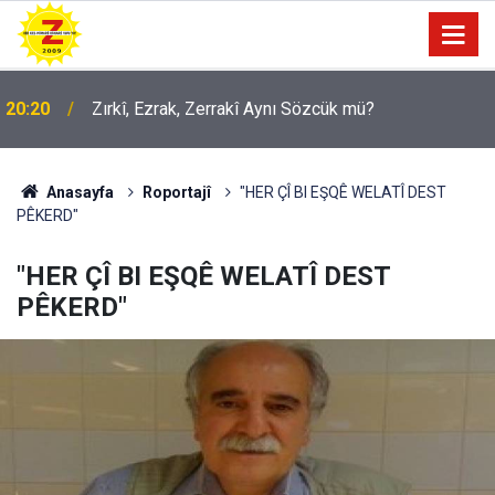
09:56
Ji Zilma Partîzanan Nimûneyeka Piçûk
Anasayfa
Roportajî
"HER ÇÎ BI EŞQÊ WELATÎ DEST
PÊKERD"
"HER ÇÎ BI EŞQÊ WELATÎ DEST
PÊKERD"