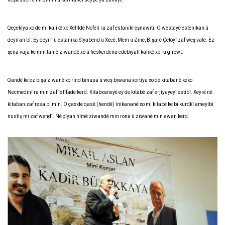
Qeçekîya xo de mi kalikê xo Xelîldê Nofelî ra zaf estanikî eşnawitî. O westayê estenikan û
deyîran bî. Ey deyîrî û estanika Sîyabend û Xecê, Mem û Zîne, Bişarê Çetoyî zaf weş vatê. Ez
şena vaja ke min tamê ziwandê xo û heskerdena edebîyatî kalikê xo ra girewt.
Qandê ke ez bişa ziwanê xo rind binusa û weş biwana xortîya xo de kitabanê keko
Necmedînî ra min zaf îstîfade kerd. Kitabxaneyê ey de kitabê zaf erjîyayeyî estîbî. Xeyrê nê
kitaban zaf resa bi min. O çax de qasê (hendê) îmkananê xo mi kitabê ke bi kurdkî ameyîbî
nustiş mi zaf wendî. Nê çîyan hîmê ziwandê min rona û ziwanê min awan kerd.