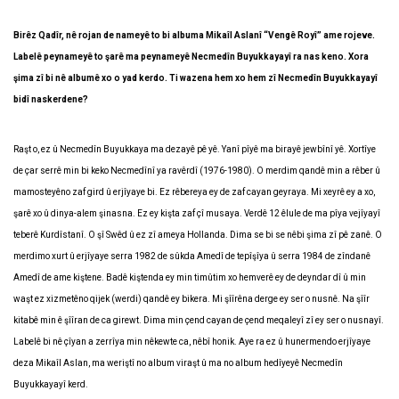
Birêz Qadîr, nê rojan de nameyê to bi albuma Mikaîl Aslanî “Vengê Royî” ame rojeve.
Labelê peynameyê to şarê ma peynameyê Necmedîn Buyukkayayî ra nas keno. Xora
şima zî bi nê albumê xo o yad kerdo. Ti wazena hem xo hem zî Necmedîn Buyukkayayî
bidî naskerdene?
Raşt o, ez û Necmedîn Buyukkaya ma dezayê pê yê. Yanî pîyê ma birayê jewbînî yê. Xortîye
de çar serrê min bi keko Necmedînî ya ravêrdî (1976-1980). O merdim qandê min a rêber û
mamosteyêno zaf gird û erjîyaye bi. Ez rêbereya ey de zaf cayan geyraya. Mi xeyrê ey a xo,
şarê xo û dinya-alem şinasna. Ez ey kişta zaf çî musaya. Verdê 12 êlule de ma pîya vejîyayî
teberê Kurdîstanî. O şî Swêd û ez zî ameya Hollanda. Dima se bi se nêbi şima zî pê zanê. O
merdimo xurt û erjîyaye serra 1982 de sûkda Amedî de tepîşîya û serra 1984 de zîndanê
Amedî de ame kiştene. Badê kiştenda ey min timûtim xo hemverê ey de deyndar dî û min
waşt ez xizmetêno qijek (werdi) qandê ey bikera. Mi şîîrêna derge ey ser o nusnê. Na şîîr
kitabê min ê şîîran de ca girewt. Dima min çend cayan de çend meqaleyî zî ey ser o nusnayî.
Labelê bi nê çîyan a zerrîya min nêkewte ca, nêbî honik. Aye ra ez û hunermendo erjîyaye
deza Mikaîl Aslan, ma weriştî no album viraşt û ma no album hedîyeyê Necmedîn
Buyukkayayî kerd.