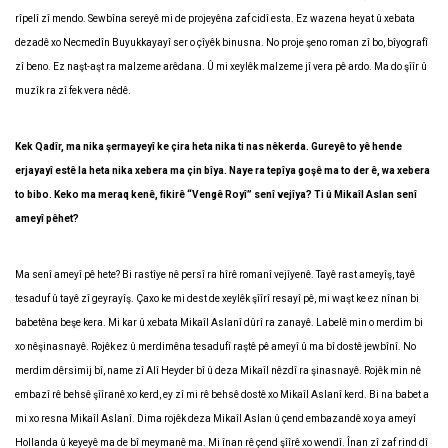
rîpelî zî mendo. Sewbîna sereyê mi de projeyêna zaf cidî esta. Ez wazena heyat û xebata
dezadê xo Necmedîn Buyukkayayî ser o çîyêk binusna. No proje şeno roman zî bo, bîyografî
zî beno. Ez naşt-aşt ra malzeme arêdana. Û mi xeylêk malzeme jî vera pê ardo. Ma do şîîr û
muzîk ra zî fek vera nêdê.
Kek Qadîr, ma nika şermayeyî ke çira heta nika ti nas nêkerda. Gureyê to yê hende
erjayayî estê la heta nika xebera ma çin bîya. Naye ra tepîya goşê ma to der ê, wa xebera
to bibo. Keko ma meraq kenê, fikirê “Vengê Royî” senî vejîya? Ti û Mikaîl Aslan senî
ameyî pêhet?
Ma senî ameyî pê hete? Bi rastîye nê persî ra hîrê romanî vejîyenê. Tayê rast ameyîş, tayê
tesaduf û tayê zî geyrayîş. Çaxo ke mi dest de xeylêk şîîrî resayî pê, mi waşt ke ez nînan bi
babetêna beşe kera. Mi kar û xebata Mikaîl Aslanî dûrî ra zanayê. Labelê min o merdim bi
xo nêşinasnayê. Rojêk ez û merdimêna tesadufî raştê pê ameyî û ma bî dostê jewbînî. No
merdim dêrsimij bî, name zî Alî Heyder bî û deza Mikaîl nêzdî ra şinasnayê. Rojêk min nê
embazî rê behsê şîîranê xo kerd, ey zî mi rê behsê dostê xo Mikaîl Aslanî kerd. Bi na babet a
mi xo resna Mikaîl Aslanî. Dima rojêk deza Mikaîl Aslan û çend embazandê xo ya ameyî
Hollanda û keyeyê ma de bî meymanê ma. Mi înan rê çend şîîrê xo wendî. Înan zî zaf rind dî