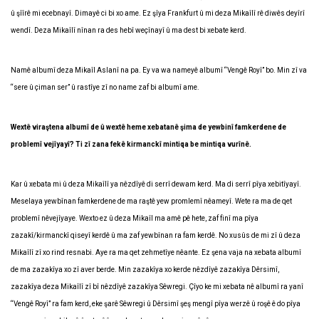
û şîîrê mi ecebnayî. Dimayê ci bi xo ame. Ez şîya Frankfurt û mi deza Mikaîlî rê diwês deyîrî
wendî. Deza Mikaîlî nînan ra des hebî weçînayî û ma dest bi xebate kerd.
Namê albumî deza Mikaîl Aslanî na pa. Ey va wa nameyê albumî “Vengê Royî” bo. Min zî va
“sere û çiman ser” û rastîye zî no name zaf bi albumî ame.
Wextê viraştena albumî de û wextê heme xebatanê şima de yewbinî famkerdene de
problemî vejîyayî? Ti zî zana fekê kirmanckî mintiqa be mintiqa vurînê.
Kar û xebata mi û deza Mikaîlî ya nêzdîyê di serrî dewam kerd. Ma di serrî pîya xebitîyayî.
Meselaya yewbînan famkerdene de ma raştê yew promlemî nêameyî. Wete ra ma de qet
problemî nêvejîyaye. Wexto ez û deza Mikaîl ma amê pê hete, zaf finî ma pîya
zazakî/kirmanckî qiseyî kerdê û ma zaf yewbînan ra fam kerdê. No xusûs de mi zî û deza
Mikaîlî zî xo rind resnabi. Aye ra ma qet zehmetîye nêante. Ez şena vaja na xebata albumî
de ma zazakîya xo zî aver berde. Min zazakîya xo kerde nêzdîyê zazakîya Dêrsimî,
zazakîya deza Mikaîlî zî bî nêzdîyê zazakîya Sêwregi. Çîyo ke mi xebata nê albumî ra yanî
“Vengê Royî” ra fam kerd, eke şarê Sêwregi û Dêrsimî şeş mengî pîya werzê û roşê ê do pîya