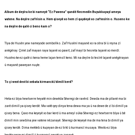
Album de deyîra ke bi nameyê “Ez Pawena” qandê Necmedîn Buyukkayayî ameya
vatene. Na deyîre zaf hîsin a. Hem qiseyê xo hem zî qaydeyê xo zaf tesîrin o. Huseno ke
na deyîre de qalê ci beno kam o?
Tîya de Husên yew nameyode sembolîk o. Zaf Husênî mayanê xo ra cêra bî û reyna zî
anêgêray. Çimê zaf mayan raya lajanê xo pawit, zaf mayî bi hesreta lajanê xo merdî.
Husêno ke ez qalê ci kena heme lajan temsîl keno. Mi na deyîre bi tesîrê lajanê anêgêrayan
û mayanê paweyan nuşte.
To çi wext dest bi xebata kirmanckî/dimilî kerd?
Heta ez bîya hewtserre heyatê min dewêda Sêwregi de ravêrd. Dewda ma de pîlanê ma bi
zarê dimilî ya qisey kerdê. Ma vatê qey dinya tena dewa ma ya û na dewe de zî bi dimilî ya
qisey bena. Çaxo ma keyeyê xo bar kerd û ma ameyî sûka Sêwregi ez hewtserre bîya û bê
dimilî min sewbîna jew vatene nêzanayê. Sêwregi de keyeyê ma de ma tena bi dimilî ya
qisey kerdê. Dima mekteb û kuçeyan de ez tirkî û kurmancî musaya. Wexto ez bîya
heştêsserre mi dimilî û kurmancî seypê ya zanayê.