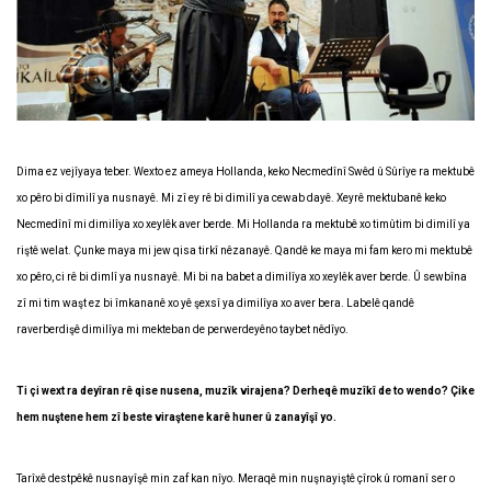
Dima ez vejîyaya teber. Wexto ez ameya Hollanda, keko Necmedînî Swêd û Sûrîye ra mektubê
xo pêro bi dîmilî ya nusnayê. Mi zî ey rê bi dimilî ya cewab dayê. Xeyrê mektubanê keko
Necmedînî mi dimilîya xo xeylêk aver berde. Mi Hollanda ra mektubê xo timûtim bi dimilî ya
riştê welat. Çunke maya mi jew qisa tirkî nêzanayê. Qandê ke maya mi fam kero mi mektubê
xo pêro, ci rê bi dimlî ya nusnayê. Mi bi na babet a dimilîya xo xeylêk aver berde. Û sewbîna
zî mi tim waşt ez bi îmkananê xo yê şexsî ya dimilîya xo aver bera. Labelê qandê
raverberdişê dimilîya mi mekteban de perwerdeyêno taybet nêdîyo.
Ti çi wext ra deyîran rê qise nusena, muzîk virajena? Derheqê muzîkî de to wendo? Çike
hem nuştene hem zî beste viraştene karê huner û zanayîşî yo.
Tarîxê destpêkê nusnayîşê min zaf kan nîyo. Meraqê min nuşnayiştê çîrok û romanî ser o