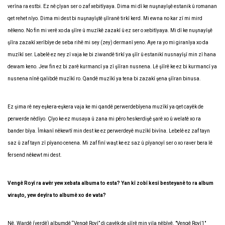
verîna ra estbi. Ez nê çîyan ser o zaf xebitîyaya. Dima mi dî ke nuşnayîşê estanik û romanan
qet rehet nîyo. Dima mi dest bi nuşnayîştê şîîranê tirkî kerd. Mi ewna no kar zî mi mird
nêkeno. No fin mi verê xo da şîîre û muzîkê zazakî û ez ser o xebitîyaya. Mi dî ke nuşnayîşê
şîîra zazakî xerîbîye de seba rihê mi sey (zey) dermanî yeno. Aye ra yo mi giranîya xo da
muzîkî ser. Labelê ez ney zî vaja ke bi ziwandê tirkî ya şîîr û estanikî nusnayîşî min zî hana
dewam keno. Jew fin ez bi zarê kurmancî ya zî şîîran nusnena. Lê şîîrê ke ez bi kurmancî ya
nusnena nînê qalibdê muzîkî ro. Qandê muzîkî ya tena bi zazakî şena şîîran binusa.
Ez şima rê ney eşkera-eşkera vaja ke mi qandê perwerdebîyena muzîkî ya qet cayêk de
perwerde nêdîyo. Çîyo ke ez musaya û zana mi pêro heskerdişê şarê xo û welatê xo ra
bander bîya. Îmkanî nêkewtî min dest ke ez perwerdeyê muzîkî bivîna. Lebelê ez zaf tayn
saz û zaf tayn zî pîyano cenena. Mi zaf finî waşt ke ez saz û pîyanoyî ser o xo raver bera lê
fersend nêkewt mi dest.
Vengê Royî ra avêr yew xebata albuma to esta? Yan kî zobî kesî besteyanê to ra album
viraşto, yew deyîra to albumê xo de vata?
Nê. Wardê (verdê) albumdê “Vengê Royî” di cayêk de şîîrê min vila nêbîyê. "Vengê Royî1"