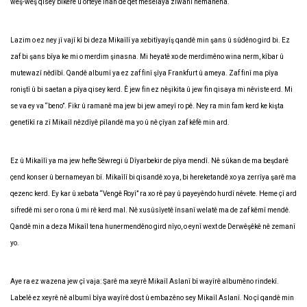
weş-weş qisey bikerê û orteyê înan de qet meselaya ziwanî nêmanena.
Lazim o ez ney jî vajî kî bi deza Mikaîlî ya xebitîyayîş qandê min şans û sûdêno gird bi. Ez
zaf bi şans bîya ke mi o merdim şinasna. Mi heyatê xo de merdimêno wina nerm, kîbar û
mutewazî nêdîbî. Qandê albumî ya ez zaf finî şîya Frankfurt û ameya. Zaf finî ma pîya
roniştî û bi saetan a pîya qisey kerd. Ê jew fin ez nêşikita û jew fin qisaya mi nêviste erd. Mi
se va ey va “beno”. Fikr û ramanê ma jew bi jew ameyî ro pê. Ney ra min fam kerd ke kişta
genetîkî ra zî Mikaîl nêzdîyê pîlandê ma yo û nê çîyan zaf kêfê min ard.
Ez û Mikaîlî ya ma jew hefte Sêwregi û Dîyarbekir de pîya mendî. Nê sûkan de ma beşdarê
çend konser û bernameyan bî. Mikaîlî bi qisandê xo ya, bi hereketandê xo ya zerrîya şarê ma
qezenc kerd. Ey kar û xebata “Vengê Royî” ra xo rê pay û payeyêndo hurdî nêvete. Heme çî ard
sifredê mi ser o rona û mi rê kerd mal. Nê xusûsîyetê însanî welatê ma de zaf kêmî mendê.
Qandê min a deza Mikaîl tena hunermendêno gird nîyo, o eynî wext de Derwêşêkê nê zemanî
yo.
Aye ra ez wazena jew çî vaja: Şarê ma xeyrê Mikaîl Aslanî bî wayîrê albumêno rindekî.
Labelê ez xeyrê nê albumî bîya wayîrê dost û embazêno sey Mikaîl Aslanî. No çî qandê min