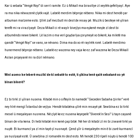
Kar û xebata “Vengê Royî” di serrî ramite. Ez û Mikaîl ma birastîye zî xeylêk qefelîyayî. Aye
ra ma nika nêwazenê çîyêk vajê. Labelê merdim bêproje nêbeno. Nika mi dest hendê çar
albuman malzeme esto. Şîîrê zaf mezbutî mi dest de resay pê. Muzîk û besteye nê şîîran
terefê mi ra virazîyayê. Deza Mikaîl ci rê wayîr bivejîyo ma eşkenê meşte zî dest bi
albumêndo newe bikerê. Lê lazim o ma verî goşdarîya çorşmeyê xo bikerê, ka miletê ma
qandê “Vengê Royî” se vano, se nêvano. Dima ma do xo rê rayîrêk ronê. Labelê merdimo
hunermend bêproje nêbeno. Labelê ez wazena ney vaja ke ez zaf wazena ke Deza Mikaîl
Aslan projeyanê mi ra dûrî nêmano.
Winî aseno ke teberê muzîkî de kî xebatê to estê, ti şîkîna tenê qalê xebatanê xo yê
bînan bikerê?
Ez bi tirkî zî şîîran nusena. Kitabê min o sifteyîn bi namedê “Geceden Sabaha Şiirler” verê
ney hîrê mengî Îstanbul de vejîya. Hendê kitabêna şîîrê min resayê pê. Sewbîna ez bi tirkî
mesel û meqaleyan nusnena. Nê çîyê ke ez nusena keyepelê “Sîverek’in Sesî” û tayn cayanê
bînan de vila kena. Di hebî kitabê min kenê çap bibê. Nê her di kitabî zî mi bi ziwanê tirkî ya
nuştê. Bi kurmancî ya zî min tayê çî nusnayê. Çend şîîr û meqaleyên min ê bi zarê kurmancî
ya nusîyayê estê. Û sewbîna zî romanêk mi dest esto. Mi hendê 230 rîpelî nûşto û hendê 100