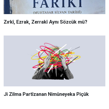
Zırkî, Ezrak, Zerrakî Aynı Sözcük mü?
Ji Zilma Partîzanan Nimûneyeka Piçûk