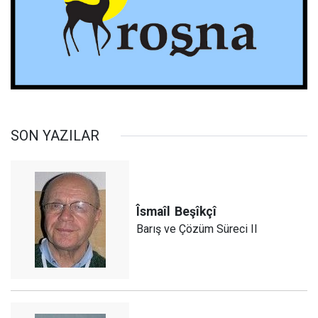
SON YAZILAR
Îsmaîl
Beşîkçî
Barış ve Çözüm Süreci II