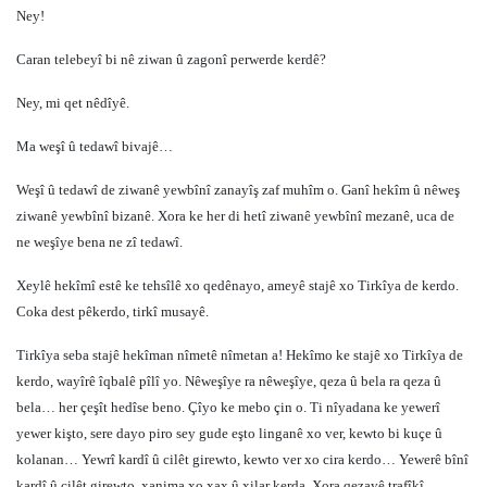
Ney!
Caran telebeyî bi nê ziwan û zagonî perwerde kerdê?
Ney, mi qet nêdîyê.
Ma weşî û tedawî bivajê…
Weşî û tedawî de ziwanê yewbînî zanayîş zaf muhîm o. Ganî hekîm û nêweş
ziwanê yewbînî bizanê. Xora ke her di hetî ziwanê yewbînî mezanê, uca de
ne weşîye bena ne zî tedawî.
Xeylê hekîmî estê ke tehsîlê xo qedênayo, ameyê stajê xo Tirkîya de kerdo.
Coka dest pêkerdo, tirkî musayê.
Tirkîya seba stajê hekîman nîmetê nîmetan a! Hekîmo ke stajê xo Tirkîya de
kerdo, wayîrê îqbalê pîlî yo. Nêweşîye ra nêweşîye, qeza û bela ra qeza û
bela… her çeşît hedîse beno. Çîyo ke mebo çin o. Ti nîyadana ke yewerî
yewer kişto, sere dayo piro sey gude eşto linganê xo ver, kewto bi kuçe û
kolanan… Yewrî kardî û cilêt girewto, kewto ver xo cira kerdo… Yewerê bînî
kardî û cilêt girewto, xanima xo xax û xilar kerda. Xora qezayê trafîkî