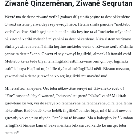
Ziwanê Qinzernênan, Ziwanê Seqrutan
Wextê ma de dersa ziwanê xerîbî (yabacı dil) sinifa şeşine ra dest pêkerdêne.
O wext sîstemê perwerdeyî sey ewroyî nêbî. Hetanî sinifa pancine “mektebo
verên” vatêne. Sinifa şeşine ra hetanî sinifa heştine ra zî “mektebo mîyanên”
bî. ziwanê xerîbî mektebê mîyanênî ra dest pêkerdênê. Nika sîstem vurîyayo.
Sinifa yewine ra hetanî sinifa heştine mektebo verên o. Ziwano xerîb zî sinifa
çarine ra dest pêkeno. O wext zî sey ewroyî îngilîzkî, almankî û franskî estbî.
Mektebo ke ez tede bîya, tena îngilzkî estbî. Ziwanê bînî çin bîy. Îngilîzkî
estbî la boya Heqî mi rojêk bîle rîyê malimê îngilîzkî nêdî. Bizano mezano,
yew malimî a derse girewtêne xo ser, îngilîzkî musnayênê ma!
Mi rê zaf zor ameyêne. Qet teba nêkewtêne sereyê mi. Ziwanêko ecêb o!
“Fire” nuşnenê “fayr” wanenê, “scissors” nuşnenê “sîzîrz” vanê! Mi kitab
girewtêne xo ver, ver de sereyê xo rencnayêne ha rencnayêne, ci ra teba fehm
nêkerdêne. Badê-badê ke ez hebêk îngilîzkî bander bîya, mi ê kitabî newe ra
girewtîy xo ver, piro nîyada. Pepûk mi rê biwano! Ma o babegîto ke ê kitaban
ra înglîzkî bimuso kam o! Seke mêrikan bîlxasa cad kerdo ke ma qet teba
memusê!