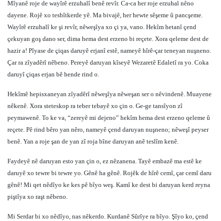
Mîyanê roje de wayîrê erzuhalî benê revîr. Ca-ca her roje erzuhal nêno
dayene. Rojê xo tesbîtkerde yê. Ma bivajê, her hewte sêşeme û pancşeme.
Wayîrê erzuhalî ke şi revîr, nêweşîya xo çi ya, vano. Hekîm hetanî çend
çekuyan goş dano ser, dima hema dest erzeno bi reçete. Xora qeleme dest de
hazir a! Pîyase de çiqas daruyê erjanî estê, nameyê hîrê-çar teneyan nuşneno.
Çar ra zîyadêrî nêbeno. Pereyê daruyan kîseyê Wezaretê Edaletî ra yo. Coka
daruyî çiqas erjan bê hende rind o.
Hekîmê hepisxaneyan zîyadêrî nêweşîya nêweşan ser o nêvindenê. Muayene
nêkenê. Xora steteskop ra teber tebayê xo çin o. Ge-ge tansîyon zî
peymawenê. To ke va, “zereyê mi dejeno” hekîm hema dest erzeno qeleme û
reçete. Pê rind bêro yan nêro, nameyê çend daruyan nuşneno; nêweşî peyser
benê. Yan a roje şan de yan zî roja bîne daruyan anê teslîm kenê.
Faydeyê nê daruyan esto yan çin o, ez nêzanena. Tayê embazê ma estê ke
daruyê xo tewre bi tewre yo. Gênê ha gênê. Rojêk de hîrê cemî, çar cemî daru
gênê! Mi qet nêdîyo ke kes pê bîyo weş. Kamî ke dest bi daruyan kerd reyna
piştîya xo raşt nêbeno.
Mi Serdar bi xo nêdîyo, nas nêkerdo. Kurdanê Sûrîye ra bîyo. Şîyo ko, çend