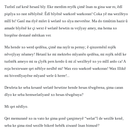
Turîstî zaf kesê hesasî bîy. Eke merdim reyêk çimê înan ra gina war ro, êdî
piştîya xo rast nêbîyênê. Êdî bîyênê warkorê warkoran! Coka yê ma wezîfeyo
mîlî bi! Ganî ma rîyê milet û welatê xo sîya mevetêne. Ma do timûtim hazir û
amade bîyênê ke çi wext ê welatê hewtin ra vejîyay amey, ma hema xo
bieştêne destanê mêrikan ver.
Ma hende xo werd qedêna, çimê ma rayîr ra perray; ê qinzernênî rojêk
nêvejîyay nêamey! Hetanî ke mi mektebo mîyanên qedêna, mi rojêk nêdî ke
turîstêk ameyo mi ra çîyêk pers kerdo û mi zî wezîfeyê xo yo mîlî ardo ca! A
roja bexteware qet nêbîye nesîbê mi! Wax ezo warkorê warkoran! Wax lîlikê
mi biverdîyayêne mîyanê wele û herre!...
Dewleta ke seba kesanê welatê hewtine hende hesas têwgêrena, şima caran
dîyo ke seba hemwelatîyanê xo hesas têwgêraya?
Mi qet nêdîyo.
Qet memuranê xo ra vato ke şima şonê çarqirneyê “welat”î de wezîfe kenê,
seba ke şima rind wezîfe bikerê hebêk ziwanê înan bimusê?