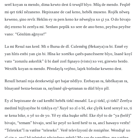
serrî koyan ra mendo, dima kewto dest û tewqîf bîyo. Mûş de mendo. Feqîrê
mi qet tirkî nêzaneno. Hepisxane de cad keno, hebêk museno. Rojêk nêweş
keweno, şino revîr. Hekîm ey ra pers keno ke nêweşîya xo çi ya. O do bivajo
dej erzeno bi zerrîya mi. Serdaro pepûk xo sere de ano-beno, peyêna peyêne
vano: “Gönlüm ağrıyor!”
La mi Resul nas kerd. Mi o Bursa de dî. Culemêrg (Hekarya) ra bi. Emrê ey
yan hîris estbi yan çin bi. Hîna ke xortêko çarês-pancêsserre bîyo, înanê koyî
vato “zorunlu askerlik” û bi darê zorî fişnayo (visto) xo ver, girewto berdo.
Wextêk koyan ra mendo. Pêrodayîş vejêno, lajek birîndar keweno dest.
Resulî hetanî roja destkewtişî qet bajar nêdîyo. Erebayan ra, fabrîkayan ra,
bînayanê berza-berzan ra, rayîranê qîr-qetranan ra dûrî bîyo pîl.
Ey zî hepisxane de cad kerdbî hebêk tirkî musabî. La çi tirkî, çi tirkî! Zerrîya
medimî bijîyayêne bi tirkîya ey! Xuyê xo zî o bî, eke çîyêk kerd sereyê xo, ti
se kena bike, o yê xo de yo. Yê ey rika huşke nêbî. Eke rîyê to de “ya (belê)”
bivajo, “temam” bivajo, senî ke peyê xo kerd hetê to ra, ancî hawayo verên!
“Teletekst”î ra vatêne “teleseks”. Verê televîzyonî de roniştêne. Wendişê xo
zî çin o, ancî bê teletekst nêvindeno mêrik! Ma ver de wendêne, ma vatêne