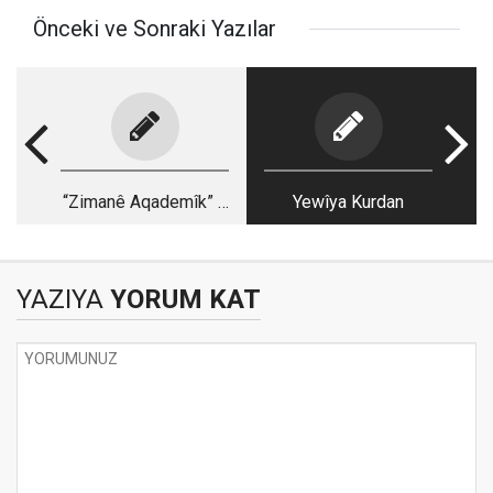
Önceki ve Sonraki Yazılar
“Zimanê Aqademîk” û
Yewîya Kurdan
Ziwano Standard
YAZIYA
YORUM KAT