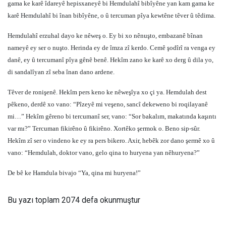
gama ke karê îdareyê hepisxaneyê bi Hemdulahî bibîyêne yan kam gama ke
karê Hemdulahî bi înan bibîyêne, o û tercuman pîya kewtêne têver û têdima.
Hemdulahî erzuhal dayo ke nêweş o. Ey bi xo nênuşto, embazanê bînan
nameyê ey ser o nuşto. Herinda ey de îmza zî kerdo. Cemê şodîrî ra venga ey
danê, ey û tercumanî pîya gênê benê. Hekîm zano ke karê xo derg û dila yo,
di sandalîyan zî seba înan dano ardene.
Têver de ronişenê. Hekîm pers keno ke nêweşîya xo çi ya. Hemdulah dest
pêkeno, derdê xo vano: “Pîzeyê mi veşeno, sancî dekeweno bi roqilayanê
mi…” Hekîm gêreno bi tercumanî ser, vano: “Sor bakalım, makatında kaşıntı
var mı?” Tercuman fikirêno û fikirêno. Xortêko şermok o. Beno sip-sûr.
Hekîm zî ser o vindeno ke ey ra pers bikero. Axir, hebêk zor dano şermê xo û
vano: “Hemdulah, doktor vano, gelo qina to huryena yan nêhuryena?”
De bê ke Hamdula bivajo “Ya, qina mi huryena!”
Bu yazı toplam 2074 defa okunmuştur