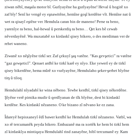
ziwan nêbî, maşala motor bî. Gurîyayêne ha gurîyayêne! Heval û hogirê xo
zaf bîy! Senî ke vengê ey eşnawitêne, hemîne goşî kerdêne vît. Hemîne nat û
wet ra qisayî eştêne ver. Hemdula caran bin de maneno! Perse ra beno,
yarenîye ra beno, hal-hewal û perskerdiş ra beno… Qet kes bê cewab
nêverdayênê. Wa muxatabê xo kirdaskî qisey bikero, o des merdiman ver de
rehet waneno.
Ziwanê xo nêşîyêne tirkî ser. Zaf çekuyî şaş vatêne. “Kas gevşetici” ra vatêne
“gaz gewşeticî”. Qenaet ardbî ke tirkî karê ey nîyo. Eke yewerî ey de tirkî
qisey bikerdêne, hema mûrê xo vurîyayêne, Hemdulaho şeker-şerbet bîyêne
tirş û tiloq.
Hemdulahî nîyadabî ke wina nêbeno. Tewbe kerdbî, tirkî qisey nêkerdêne.
Şîyêne verê pirnika mudir û qerdîyanan de tîk bîyêne, dest bi kirdaskî
kerdêne. Kes kirdaskî nêzaneno. O ke bizano zî nêvano ke ez zana.
Îdareyê hepisxaneyî êdî bawer kerdbî ke Hemdulah tirkî nêzaneno. Vatbî, wa
xo rê tercumanêk peyda bikero. Embazanê ma ra xortêk ke hem bi tirkî hem
zî kirdaskîya mintiqaya Hemdulahî rind zanayêne, bibî tercumanê ey. Kam