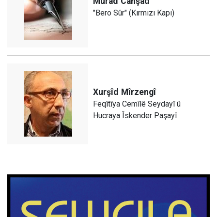
Murad
Canşad
"Bero Sûr" (Kırmızı Kapı)
Xurşîd
Mîrzengî
Feqîtîya Cemîlê Seydayî û
Hucraya Îskender Paşayî