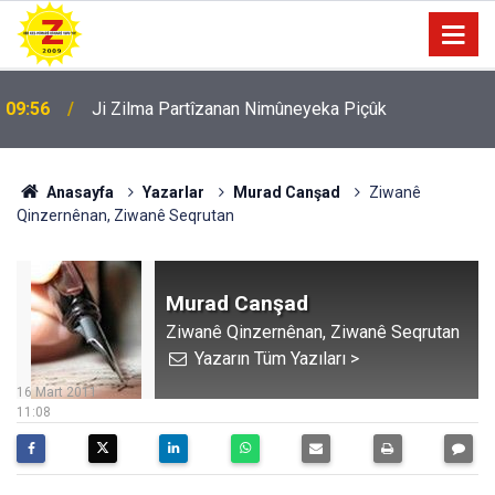
09:56
Ji Zilma Partîzanan Nimûneyeka Piçûk
Anasayfa
Yazarlar
Murad Canşad
Ziwanê
Qinzernênan, Ziwanê Seqrutan
Murad Canşad
Ziwanê Qinzernênan, Ziwanê Seqrutan
Yazarın Tüm Yazıları >
16 Mart 2011
11:08