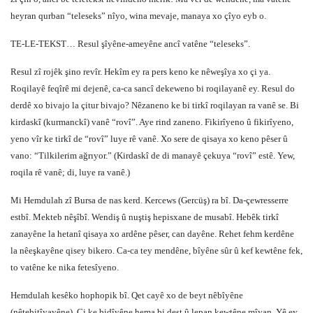
heyran qurban “teleseks” nîyo, wina mevaje, manaya xo çîyo eyb o.
TE-LE-TEKST… Resul şîyêne-ameyêne ancî vatêne “teleseks”.
Resul zî rojêk şino revîr. Hekîm ey ra pers keno ke nêweşîya xo çi ya.
Roqilayê feqîrê mi dejenê, ca-ca sancî dekeweno bi roqilayanê ey. Resul do
derdê xo bivajo la çitur bivajo? Nêzaneno ke bi tirkî roqilayan ra vanê se. Bi
kirdaskî (kurmanckî) vanê “rovî”. Aye rind zaneno. Fikirîyeno û fikirîyeno,
yeno vîr ke tirkî de “rovî” luye rê vanê. Xo sere de qisaya xo keno pêser û
vano: “Tilkilerim ağrıyor.” (Kirdaskî de di manayê çekuya “rovî” estê. Yew,
roqila rê vanê; di, luye ra vanê.)
Mi Hemdulah zî Bursa de nas kerd. Kercews (Gercüş) ra bî. Da-çewresserre
estbî. Mekteb nêşîbî. Wendiş û nuştiş hepisxane de musabî. Hebêk tirkî
zanayêne la hetanî qisaya xo ardêne pêser, can dayêne. Rehet fehm kerdêne
la nêeşkayêne qisey bikero. Ca-ca tey mendêne, bîyêne sûr û kef kewtêne fek,
to vatêne ke nika fetesîyeno.
Hemdulah kesêko hophopik bî. Qet cayê xo de beyt nêbîyêne
(nêtebitîyayêne). Çi ke bidîyêne hema bi dest û lepan kewtêne mîyan. Yê ey