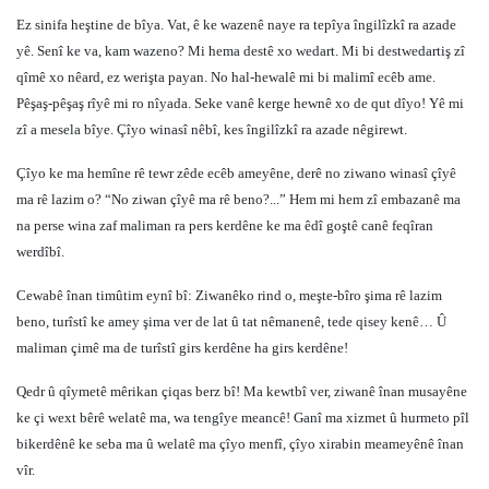
Ez sinifa heştine de bîya. Vat, ê ke wazenê naye ra tepîya îngilîzkî ra azade
yê. Senî ke va, kam wazeno? Mi hema destê xo wedart. Mi bi destwedartiş zî
qîmê xo nêard, ez werişta payan. No hal-hewalê mi bi malimî ecêb ame.
Pêşaş-pêşaş rîyê mi ro nîyada. Seke vanê kerge hewnê xo de qut dîyo! Yê mi
zî a mesela bîye. Çîyo winasî nêbî, kes îngilîzkî ra azade nêgirewt.
Çîyo ke ma hemîne rê tewr zêde ecêb ameyêne, derê no ziwano winasî çîyê
ma rê lazim o? “No ziwan çîyê ma rê beno?...” Hem mi hem zî embazanê ma
na perse wina zaf maliman ra pers kerdêne ke ma êdî goştê canê feqîran
werdîbî.
Cewabê înan timûtim eynî bî: Ziwanêko rind o, meşte-bîro şima rê lazim
beno, turîstî ke amey şima ver de lat û tat nêmanenê, tede qisey kenê… Û
maliman çimê ma de turîstî girs kerdêne ha girs kerdêne!
Qedr û qîymetê mêrikan çiqas berz bî! Ma kewtbî ver, ziwanê înan musayêne
ke çi wext bêrê welatê ma, wa tengîye meancê! Ganî ma xizmet û hurmeto pîl
bikerdênê ke seba ma û welatê ma çîyo menfî, çîyo xirabin meameyênê înan
vîr.