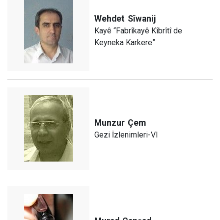
Wehdet
Sîwanij
Kayê “Fabrîkayê Kîbrîtî de
Keyneka Karkere”
Munzur
Çem
Gezi İzlenimleri-VI