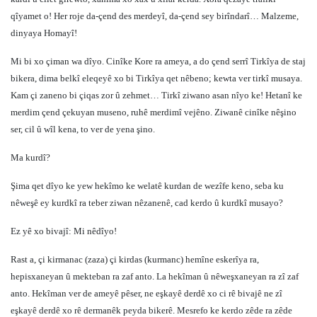
qîyamet o! Her roje da-çend des merdeyî, da-çend sey birîndarî… Malzeme,
dinyaya Homayî!
Mi bi xo çiman wa dîyo. Cinîke Kore ra ameya, a do çend serrî Tirkîya de staj
bikera, dima belkî eleqeyê xo bi Tirkîya qet nêbeno; kewta ver tirkî musaya.
Kam çi zaneno bi çiqas zor û zehmet… Tirkî ziwano asan nîyo ke! Hetanî ke
merdim çend çekuyan museno, ruhê merdimî vejêno. Ziwanê cinîke nêşino
ser, cil û wîl kena, to ver de yena şino.
Ma kurdî?
Şima qet dîyo ke yew hekîmo ke welatê kurdan de wezîfe keno, seba ku
nêweşê ey kurdkî ra teber ziwan nêzanenê, cad kerdo û kurdkî musayo?
Ez yê xo bivajî: Mi nêdîyo!
Rast a, çi kirmanac (zaza) çi kirdas (kurmanc) hemîne eskerîya ra,
hepisxaneyan û mekteban ra zaf anto. La hekîman û nêweşxaneyan ra zî zaf
anto. Hekîman ver de ameyê pêser, ne eşkayê derdê xo ci rê bivajê ne zî
eşkayê derdê xo rê dermanêk peyda bikerê. Mesrefo ke kerdo zêde ra zêde