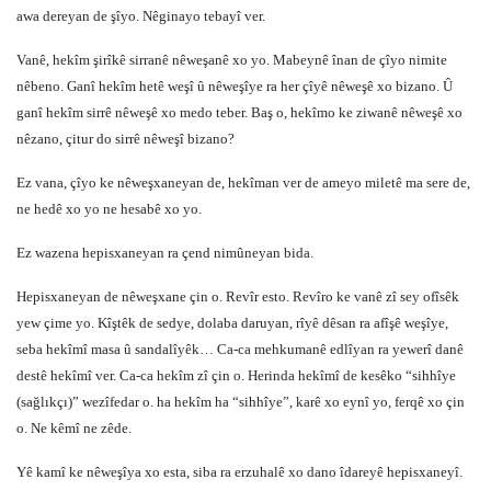
awa dereyan de şîyo. Nêginayo tebayî ver.
Vanê, hekîm şirîkê sirranê nêweşanê xo yo. Mabeynê înan de çîyo nimite
nêbeno. Ganî hekîm hetê weşî û nêweşîye ra her çîyê nêweşê xo bizano. Û
ganî hekîm sirrê nêweşê xo medo teber. Baş o, hekîmo ke ziwanê nêweşê xo
nêzano, çitur do sirrê nêweşî bizano?
Ez vana, çîyo ke nêweşxaneyan de, hekîman ver de ameyo miletê ma sere de,
ne hedê xo yo ne hesabê xo yo.
Ez wazena hepisxaneyan ra çend nimûneyan bida.
Hepisxaneyan de nêweşxane çin o. Revîr esto. Revîro ke vanê zî sey ofîsêk
yew çime yo. Kîştêk de sedye, dolaba daruyan, rîyê dêsan ra afîşê weşîye,
seba hekîmî masa û sandalîyêk… Ca-ca mehkumanê edlîyan ra yewerî danê
destê hekîmî ver. Ca-ca hekîm zî çin o. Herinda hekîmî de kesêko “sihhîye
(sağlıkçı)” wezîfedar o. ha hekîm ha “sihhîye”, karê xo eynî yo, ferqê xo çin
o. Ne kêmî ne zêde.
Yê kamî ke nêweşîya xo esta, siba ra erzuhalê xo dano îdareyê hepisxaneyî.