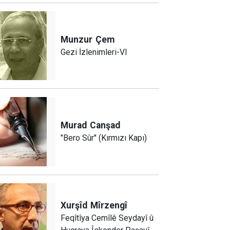
Munzur
Çem
Gezi İzlenimleri-VI
Murad
Canşad
"Bero Sûr" (Kırmızı Kapı)
Xurşîd
Mîrzengî
Feqîtîya Cemîlê Seydayî û