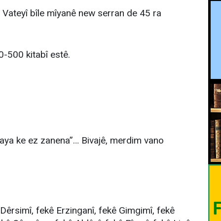
Vateyî bîle mîyanê new serran de 45 ra
-500 kitabî estê.
“aya ke ez zanena”… Bivajê, merdim vano
Dêrsimî, fekê Erzinganî, fekê Gimgimî, fekê