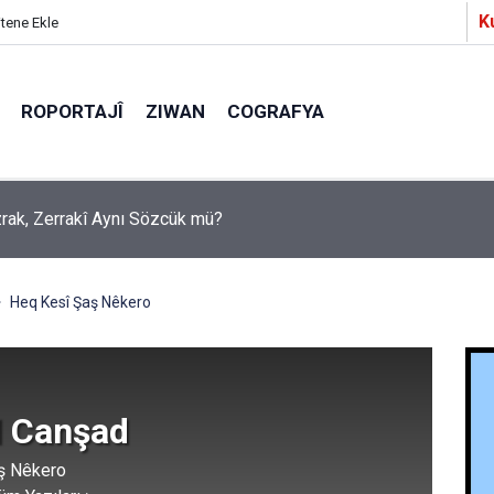
K
itene Ekle
ROPORTAJÎ
ZIWAN
COGRAFYA
Ezrak, Zerrakî Aynı Sözcük mü?
a Partîzanan Nimûneyeka Piçûk
Heq Kesî Şaş Nêkero
 Canşad
ş Nêkero