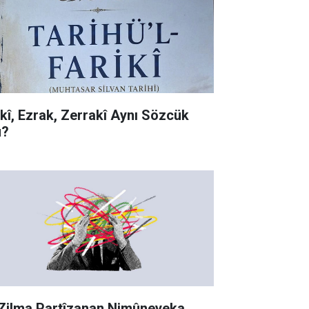
rkî, Ezrak, Zerrakî Aynı Sözcük
?
 Zilma Partîzanan Nimûneyeka