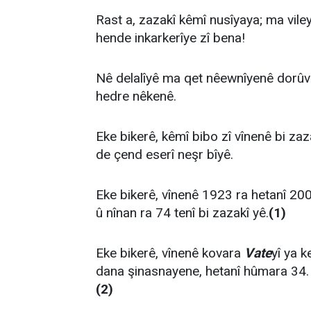
Rast a, zazakî kêmî nusîyaya; ma vile
hende inkarkerîye zî bena!
Nê delalîyê ma qet nêewnîyenê dorû
hedre nêkenê.
Eke bikerê, kêmî bibo zî vînenê bi za
de çend eserî neşr bîyê.
Eke bikerê, vînenê 1923 ra hetanî 2005
û nînan ra 74 tenî bi zazakî yê.
(1)
Eke bikerê, vînenê kovara
Vate
yî ya 
dana şinasnayene, hetanî hûmara 34. 
(2)