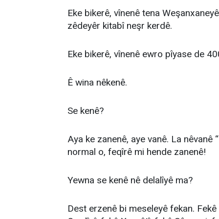
Eke bikerê, vînenê tena Weşanxaneyê 
zêdeyêr kitabî neşr kerdê.
Eke bikerê, vînenê ewro pîyase de 400
Ê wina nêkenê.
Se kenê?
Aya ke zanenê, aye vanê. La nêvanê 
normal o, feqîrê mi hende zanenê!
Yewna se kenê nê delalîyê ma?
Dest erzenê bi meseleyê fekan. Fekê 