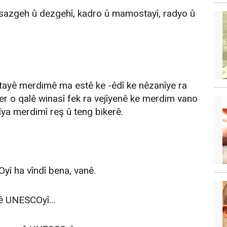
 sazgeh û dezgehî, kadro û mamostayî, radyo û
tayê merdimê ma estê ke -êdî ke nêzanîye ra
er o qalê winasî fek ra vejîyenê ke merdim vano
îya merdimî reş û teng bikerê.
î ha vîndî bena, vanê.
orê UNESCOyî…