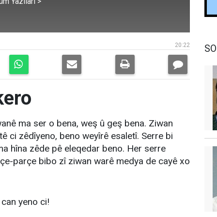
üm Yazıları >
20:22
SO
kero
wanê ma ser o bena, weş û geş bena. Ziwan
tê ci zêdîyeno, beno weyîrê esaletî. Serre bi
ma hîna zêde pê eleqedar beno. Her serre
arçe-parçe bibo zî ziwan warê medya de cayê xo
can yeno ci!