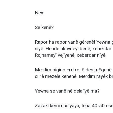
Ney!
Se kenê?
Rapor ha rapor vanê gêrenê! Yewna çî
nîyê. Hende aktîvîteyî benê, xeberdar 
Rojnameyî vejîyenê, xeberdar nîyê.
Merdim bigino erd ro; ê dest nêgenê
ci rê mezele kenenê. Merdim rayêk bim
Yewna se vanê nê delalîyê ma?
Zazakî kêmî nusîyaya, tena 40-50 ese