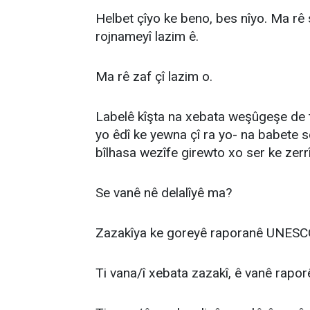
Helbet çîyo ke beno, bes nîyo. Ma rê
rojnameyî lazim ê.
Ma rê zaf çî lazim o.
Labelê kîşta na xebata weşûgeşe de 
yo êdî ke yewna çî ra yo- na babete s
bîlhasa wezîfe girewto xo ser ke zerr
Se vanê nê delalîyê ma?
Zazakîya ke goreyê raporanê UNESCOy
Ti vana/î xebata zazakî, ê vanê rap