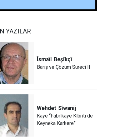
N YAZILAR
Îsmaîl
Beşîkçî
Barış ve Çözüm Süreci II
Wehdet
Sîwanij
Kayê “Fabrîkayê Kîbrîtî de
Keyneka Karkere”