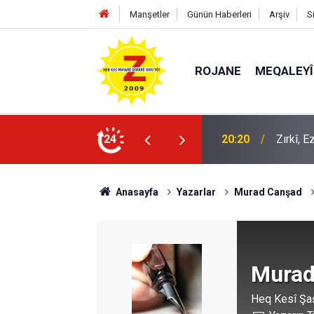
Manşetler
Günün Haberleri
Arşiv
S
ROJANE
MEQALEYÎ
20:20
Zırkî, 
24
09:56
Ji Zilm
Anasayfa
Yazarlar
Murad Canşad
Murad
Heq Kesî Şa