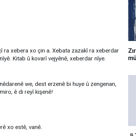
Zı
 ra xebera xo çin a. Xebata zazakî ra xeberdar
mü
nîyê. Kitab û kovarî vejyênê, xeberdar nîye.
 nêdarenê we, dest erzenê bi huye û zengenan,
iro, ê di reyî kişenê!
rê xo estê, vanê.
Ji