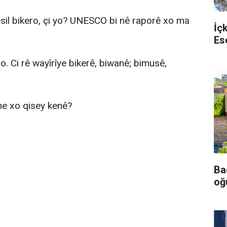
esil bikero, çi yo? UNESCO bi nê raporê xo ma
İç
Es
. Ci rê wayîrîye bikerê, biwanê; bimusê,
e xo qisey kenê?
Ba
oğu