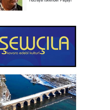
Hucraya Îskender Paşayî