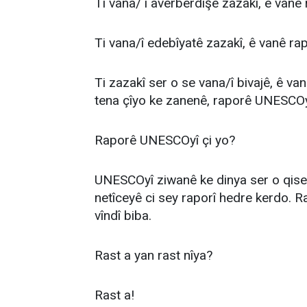
Ti vana/ î averberdişê zazakî, ê va
Ti vana/î edebîyatê zazakî, ê vanê 
Ti zazakî ser o se vana/î bivajê, ê 
tena çîyo ke zanenê, raporê UNESCOyî 
Raporê UNESCOyî çi yo?
UNESCOyî ziwanê ke dinya ser o qise
netîceyê ci sey raporî hedre kerdo. R
vîndî biba.
Rast a yan rast nîya?
Rast a!