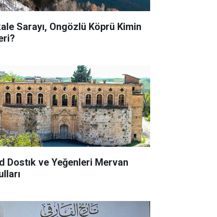
kale Sarayı, Ongözlü Köprü Kimin
eri?
d Dostık ve Yeğenleri Mervan
lları