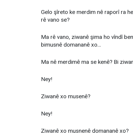
Gelo şîreto ke merdim nê raporî ra h
rê vano se?
Ma rê vano, ziwanê şima ho vîndî beno
bimusnê domananê xo…
Ma nê merdimê ma se kenê? Bi ziwan
Ney!
Ziwanê xo musenê?
Ney!
Ziwanê xo musnenê domananê xo?