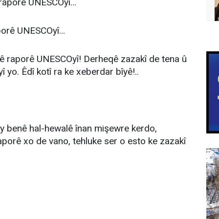
nê raporê UNESCOyî…
raporê UNESCOyî…
vanê raporê UNESCOyî! Derheqê zazakî de tena û
yo. Êdî kotî ra ke xeberdar bîyê!..
y benê hal-hewalê înan mişewre kerdo,
aporê xo de vano, tehluke ser o esto ke zazakî