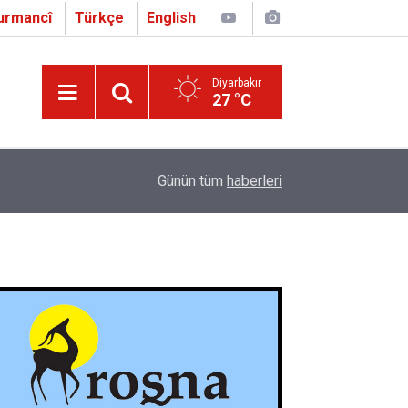
urmancî
Türkçe
English
Diyarbakır
27 °C
16:01
Çapo 3. o Hîrakerde yê Ferhengê Zazakî-Tirkî V
Günün tüm
haberleri