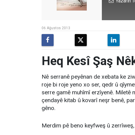
Yazarın T
06 Ağustos 2013
Heq Kesî Şaş Nê
Nê serranê peyênan de xebata ke zi
roje bi roje yeno xo ser, qedr û qîyme
serre gamê muhîmî erzîyenê. Miletê 
çendayê kitab û kovarî neşr benê, p
gêno.
Merdim pê beno keyfweş û zerrîweş, 