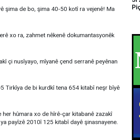
Pi
yê şima de bo, şima 40-50 kotî ra vejenê! Ma
verê xo ra, zahmet nêkenê dokumantasyonêk
zakî çi nusîyayo, mîyanê çend serranê peyênan
 Tirkîya de bi kurdkî tena 654 kitabî neşr bîyê
ke her hûmara xo de hîrê-çar kitabanê zazakî
ya payîzê 2010î 125 kitabî dayê şinasnayene.