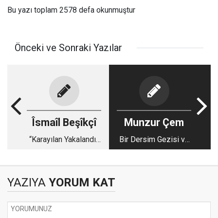
Bu yazı toplam 2578 defa okunmuştur
Önceki ve Sonraki Yazılar
Îsmaîl Beşîkçî
Munzur Çem
“Karayılan Yakalandı”
Bir Dersim Gezisi ve
Haberinin Anlattığı…
Munzur Festivalinden
İzlenimler
YAZIYA
YORUM KAT