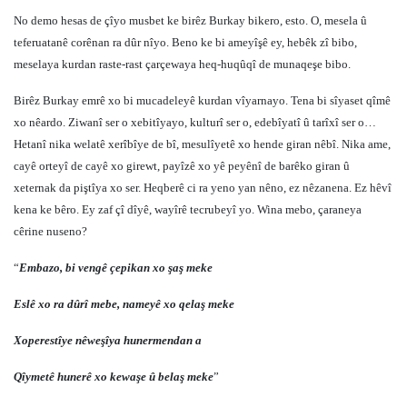
No demo hesas de çîyo musbet ke birêz Burkay bikero, esto. O, mesela û
teferuatanê corênan ra dûr nîyo. Beno ke bi ameyîşê ey, hebêk zî bibo,
meselaya kurdan raste-rast çarçewaya heq-huqûqî de munaqeşe bibo.
Birêz Burkay emrê xo bi mucadeleyê kurdan vîyarnayo. Tena bi sîyaset qîmê
xo nêardo. Ziwanî ser o xebitîyayo, kulturî ser o, edebîyatî û tarîxî ser o…
Hetanî nika welatê xerîbîye de bî, mesulîyetê xo hende giran nêbî. Nika ame,
cayê orteyî de cayê xo girewt, payîzê xo yê peyênî de barêko giran û
xeternak da piştîya xo ser. Heqberê ci ra yeno yan nêno, ez nêzanena. Ez hêvî
kena ke bêro. Ey zaf çî dîyê, wayîrê tecrubeyî yo. Wina mebo, çaraneya
cêrine nuseno?
“
Embazo, bi vengê çepikan xo şaş meke
Eslê xo ra dûrî mebe, nameyê xo qelaş meke
Xoperestîye nêweşîya hunermendan a
Qîymetê hunerê xo kewaşe û belaş meke
”