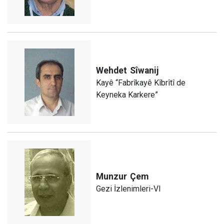
Wehdet
Sîwanij
Kayê “Fabrîkayê Kîbrîtî de
Keyneka Karkere”
Munzur
Çem
Gezi İzlenimleri-VI