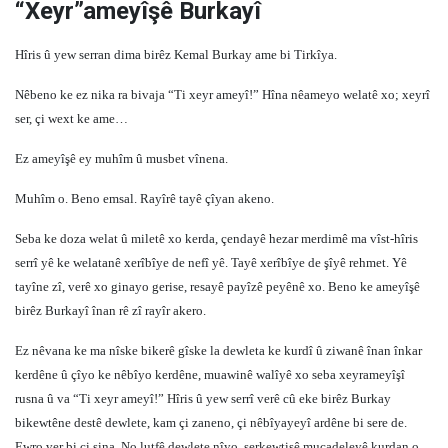
“Xeyr”ameyîşê Burkayî
Hîris û yew serran dima birêz Kemal Burkay ame bi Tirkîya.
Nêbeno ke ez nika ra bivaja “Ti xeyr ameyî!” Hîna nêameyo welatê xo; xeyrî
ser, çi wext ke ame…
Ez ameyîşê ey muhîm û musbet vînena.
Muhîm o. Beno emsal. Rayîrê tayê çîyan akeno.
Seba ke doza welat û miletê xo kerda, çendayê hezar merdimê ma vîst-hîris
serrî yê ke welatanê xerîbîye de nefî yê. Tayê xerîbîye de şîyê rehmet. Yê
tayîne zî, verê xo ginayo gerise, resayê payîzê peyênê xo. Beno ke ameyîşê
birêz Burkayî înan rê zî rayîr akero.
Ez nêvana ke ma nîske bikerê gîske la dewleta ke kurdî û ziwanê înan înkar
kerdêne û çîyo ke nêbîyo kerdêne, muawinê walîyê xo seba xeyrameyîşî
rusna û va “Ti xeyr ameyî!” Hîris û yew serrî verê cû eke birêz Burkay
bikewtêne destê dewlete, kam çi zaneno, çi nêbîyayeyî ardêne bi sere de.
Ewro ver bi ci şina. No lutfê dewlete nîyo, serkewtişê mucadeleyê kurdan o.