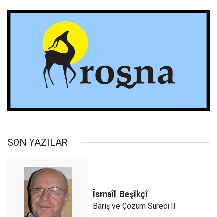
SON YAZILAR
Îsmaîl
Beşîkçî
Barış ve Çözüm Süreci II