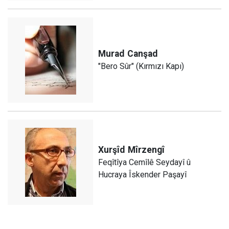
Murad
Canşad
"Bero Sûr" (Kırmızı Kapı)
Xurşîd
Mîrzengî
Feqîtîya Cemîlê Seydayî û
Hucraya Îskender Paşayî