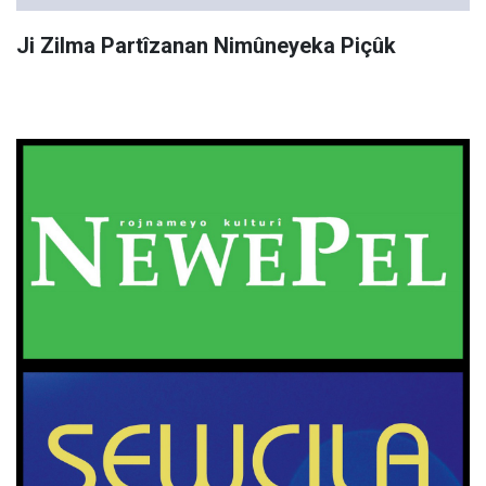
Ji Zilma Partîzanan Nimûneyeka Piçûk