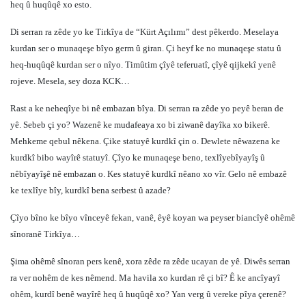
heq û huqûqê xo esto.
Di serran ra zêde yo ke Tirkîya de “Kürt Açılımı” dest pêkerdo. Meselaya
kurdan ser o munaqeşe bîyo germ û giran. Çi heyf ke no munaqeşe statu û
heq-huqûqê kurdan ser o nîyo. Timûtim çîyê teferuatî, çîyê qijkekî yenê
rojeve. Mesela, sey doza KCK…
Rast a ke neheqîye bi nê embazan bîya. Di serran ra zêde yo peyê beran de
yê. Sebeb çi yo? Wazenê ke mudafeaya xo bi ziwanê dayîka xo bikerê.
Mehkeme qebul nêkena. Çike statuyê kurdkî çin o. Dewlete nêwazena ke
kurdkî bibo wayîrê statuyî. Çîyo ke munaqeşe beno, texlîyebîyayîş û
nêbîyayîşê nê embazan o. Kes statuyê kurdkî nêano xo vîr. Gelo nê embazê
ke texlîye bîy, kurdkî bena serbest û azade?
Çîyo bîno ke bîyo vînceyê fekan, vanê, êyê koyan wa peyser biancîyê ohêmê
sînoranê Tirkîya…
Şima ohêmê sînoran pers kenê, xora zêde ra zêde ucayan de yê. Diwês serran
ra ver nohêm de kes nêmend. Ma havila xo kurdan rê çi bî? Ê ke ancîyayî
ohêm, kurdî benê wayîrê heq û huqûqê xo? Yan verg û vereke pîya çerenê?