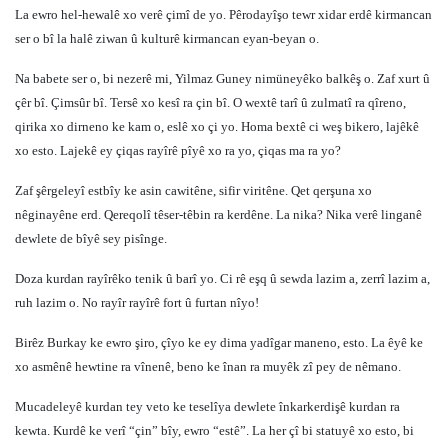
La ewro hel-hewalê xo verê çimî de yo. Pêrodayîşo tewr xidar erdê kirmancan
ser o bî la halê ziwan û kulturê kirmancan eyan-beyan o.
Na babete ser o, bi nezerê mi, Yilmaz Guney nimüneyêko balkêş o. Zaf xurt û
çêr bî. Çimsûr bî. Tersê xo kesî ra çin bî. O wextê tarî û zulmatî ra qîreno,
qirika xo dirneno ke kam o, eslê xo çi yo. Homa bextê ci weş bikero, lajêkê
xo esto. Lajekê ey çiqas rayîrê pîyê xo ra yo, çiqas ma ra yo?
Zaf şêrgeleyî estbîy ke asin cawitêne, sifir viritêne. Qet qerşuna xo
nêginayêne erd. Qereqolî têser-têbin ra kerdêne. La nika? Nika verê linganê
dewlete de bîyê sey pisînge.
Doza kurdan rayîrêko tenik û barî yo. Ci rê eşq û sewda lazim a, zerrî lazim a,
ruh lazim o. No rayîr rayîrê fort û furtan nîyo!
Birêz Burkay ke ewro şiro, çîyo ke ey dima yadîgar maneno, esto. La êyê ke
xo asmênê hewtine ra vînenê, beno ke înan ra muyêk zî pey de nêmano.
Mucadeleyê kurdan tey veto ke teselîya dewlete înkarkerdişê kurdan ra
kewta. Kurdê ke verî “çin” bîy, ewro “estê”. La her çî bi statuyê xo esto, bi