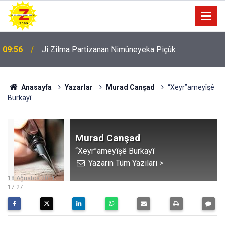
09:56
Ji Zilma Partîzanan Nimûneyeka Piçûk
Anasayfa
Yazarlar
Murad Canşad
“Xeyr”ameyîşê
Burkayî
Murad Canşad
“Xeyr”ameyîşê Burkayî
Yazarın Tüm Yazıları >
18 Ağustos 2011
17:27