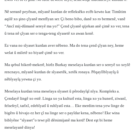
Nê serranê peyênan, mîyanê kurdan de refleksêko ecêb kewto kar. Timûtim
aqilê xo şino çîyanê menfîyan ser. Çi beno bibo, danê xo ro bermenê, vanê
“Ancî mij-dûmanê sereyê ma yo!” Çend çîyanê qijekan anê çimê xo ver, tena
û tena nê çîyan ser o tenga-teng sîyasetê xo awan kenê.
Ez vana no sîyaset kurdan aver nêbeno. Ma do tena çend çîyan ney, heme
welat û miletê xo biyarê çimê xo ver.
Ma qebul bikerê-mekerê, birêz Burkay meselaya kurdan ser o sereyê xo xeylê
rencnayo, mîyanê kurdan de sîyasetêk, xetêk ronaya. Pêqayîlbîyayîş û
nêbîyayîş yewna çi yo.
Meselaya kurdan tena meselaya sîyaset û pêrodayîşî nîya. Kompleks a.
Çendayê lingê xo estê. Linga xo ya kulturî esta, linga xo ya hunerî, ziwanî,
felsefeyî, tarîxî, edebîyatî û ruhîyatî esta… Eke merdim tena yew linge de
bigêro û bivajo ez her çî na linge ser o payîdar kena, nêbeno! Eke wina
bibîyêne “sîyaset”o tewr pîl dêrsimijanê ma kerd! Dest eşt bi heme
meselayanê dinya!