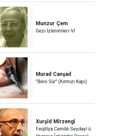
Munzur
Çem
Gezi İzlenimleri-VI
Murad
Canşad
"Bero Sûr" (Kırmızı Kapı)
Xurşîd
Mîrzengî
Feqîtîya Cemîlê Seydayî û