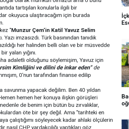
e doğal olarak mümkün olmazdı ama o bunu
da tartışılan konularla ilgili bir
adar okuyuca ulaştıracağım için burada
İç
Es
m.
kez "
Munzur Çem’in Katil Yavuz Selim
tı. Yazı imzasızdı. Türk basınından tanıdık
ldığı her halinden belli olan ve bir müsvedde
bir yalan yığını.
a adaletli olduğunu söylemişim, Yavuz için
rsim Kimli
ğ
ini ve dilini de inkar eden“
de
mışım, 0'nun tarafından finanse edilip
nda savunma yapacak değilim. Ben 40 yıldan
Ba
Hemen hemen her konuya ilişkin görüşleri
oğu
nedenle de benim için bütün bu zırvalıklar,
okulardan öte bir şey değil. Ama "tarihteki en
maya çalıştığımı söyleyecek kadar ahlaki ölçülerin
ir nasıl CHP yardakçılığı yaptıkları göz