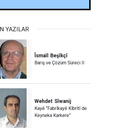
N YAZILAR
Îsmaîl
Beşîkçî
Barış ve Çözüm Süreci II
Wehdet
Sîwanij
Kayê “Fabrîkayê Kîbrîtî de
Keyneka Karkere”