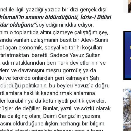
ile ilgili yazdığı yazıda bir dizi gerçek dışı
h
İ
smail’in anasını öldürdü
ğ
ünü,
İ
dris-i Bitlisi
dar oldu
ğ
unu”
söylediğimi iddia ediyor.
nim o toplantıda altını çizmeye çalıştığım şey,
rasında varılan uzlaşmanın basit bir Alevi-Sünni
yol açan ekonomik, sosyal ve tarihi koşulları
ırlatmaktan ibaretti. Sadece Yavuz Sultan
a adım attıklarından beri Türk devletlerinin ve
 eylem ve davranışını meşru görmüş ya da
skı ve terörde onlardan geri kalmayan Şah
rdürdüğü politikanın, bu beyleri Yavuz`a doğru
katliamlara haklılık kazandırmak anlamına
 kurabilir ya da kötü niyetli politik çevreler.
rüşler de değiller. Bunlar, yazılı ve sözlü olarak
ha da ilginç olanı, Daimi Cengiz`in yazısını
ını öldürdüğüne ilişkin herhangi bir bilgim