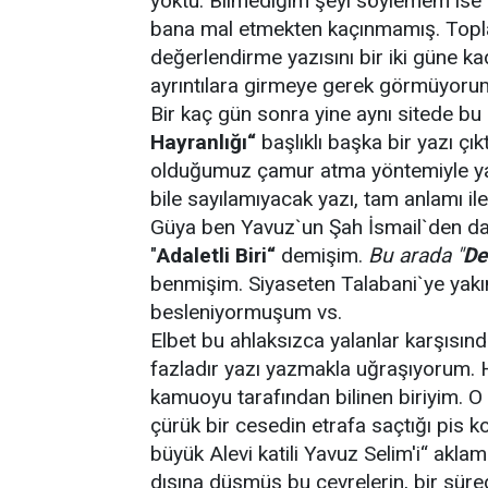
yoktu. Bilmediğim şeyi söylemem is
bana mal etmekten kaçınmamış. Toplantı
değerlendirme yazısını bir iki güne k
ayrıntılara girmeye gerek görmüyoru
Bir kaç gün sonra yine aynı sitede bu 
Hayranlı
ğ
ı“
başlıklı başka bir yazı çık
olduğumuz çamur atma yöntemiyle yazı
bile sayılamıyacak yazı, tam anlamı ile 
Güya ben Yavuz`un Şah İsmail`den dah
"
Adaletli Biri“
demişim.
Bu arada "
De
benmişim. Siyaseten Talabani`ye yakın
besleniyormuşum vs.
Elbet bu ahlaksızca yalanlar karşısı
fazladır yazı yazmakla uğraşıyorum. 
kamuoyu tarafından bilinen biriyim. O 
çürük bir cesedin etrafa saçtığı pis k
büyük Alevi katili Yavuz Selim'i“ akla
dışına düşmüş bu çevrelerin, bir süred