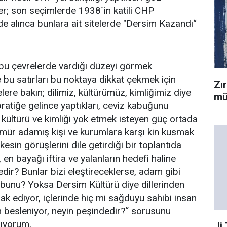
rler; son seçimlerde 1938`in katili CHP
ni de alınca bunlara ait sitelerde "Dersim Kazandı“
 bu çevrelerde vardığı düzeyi görmek
 bu satırları bu noktaya dikkat çekmek için
Zı
ere bakın; dilimiz, kültürümüz, kimliğimiz diye
mü
pratiğe gelince yaptıkları, ceviz kabuğunu
 kültürü ve kimliği yok etmek isteyen güç ortada
 ömür adamış kişi ve kurumlara karşı kin kusmak
kesin görüşlerini dile getirdiği bir toplantıda
 en bayağı iftira ve yalanların hedefi haline
ir? Bunlar bizi eleştireceklerse, adam gibi
 bunu? Yoksa Dersim Kültürü diye dillerinden
k ediyor, içlerinde hiç mi sağduyu sahibi insan
n besleniyor, neyin peşindedir?“ sorusunu
ıyorum.
Ji