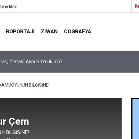
K
itene Ekle
ROPORTAJÎ
ZIWAN
COGRAFYA
a Partîzanan Nimûneyeka Piçûk
KAMUOYUNUN BİLGİSİNE!
ur Çem
 BİLGİSİNE!