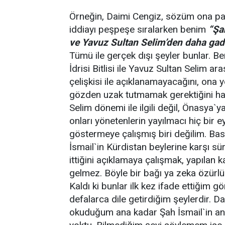
Örneğin, Daimi Cengiz, sözüm ona panel 
iddiayı peşpeşe sıralarken benim
“
Ş
a
ve Yavuz Sultan Selim’den daha gad
Tümü ile gerçek dışı şeyler bunlar. Be
İdrisi Bitlisi ile Yavuz Sultan Selim a
çelişkisi ile açıklanamayacağını, ona 
gözden uzak tutmamak gerektiğini hat
Selim dönemi ile ilgili değil, Önasya`y
onları yönetenlerin yayılmacı hiç bir
göstermeye çalışmış biri değilim. Ba
İsmail`in Kürdistan beylerine karşı sü
ittiğini açıklamaya çalışmak, yapılan 
gelmez. Böyle bir bağı ya zeka özürlüler
Kaldı ki bunlar ilk kez ifade ettiğim gö
defalarca dile getirdiğim şeylerdir. Da
okuduğum ana kadar Şah İsmail`in anas