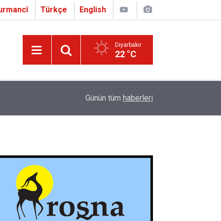
urmancî
Türkçe
English
Diyarbakır
22 °C
16:01
Çapo 3. o Hîrakerde yê Ferhengê Zazakî-Tirkî V
Günün tüm
haberleri