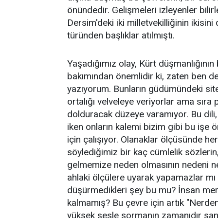
önündedir. Gelişmeleri izleyenler bili
Dersim'deki iki milletvekilliğinin ikisi
türünden başlıklar atılmıştı.
Yaşadığımız olay, Kürt düşmanlığının
bakımından önemlidir ki, zaten ben de
yazıyorum. Bunların güdümündeki sitel
ortalığı velveleye veriyorlar ama sıra 
dolduracak düzeye varamıyor. Bu dili,
iken onların kalemi bizim gibi bu işe
için çalışıyor. Olanaklar ölçüsünde her
söylediğimiz bir kaç cümlelik sözlerin,
gelmemize neden olmasının nedeni ned
ahlaki ölçülere uyarak yapamazlar mı
düşürmedikleri şey bu mu? İnsan mera
kalmamış? Bu çevre için artık "Nerde
yüksek sesle sormanın zamanıdır san