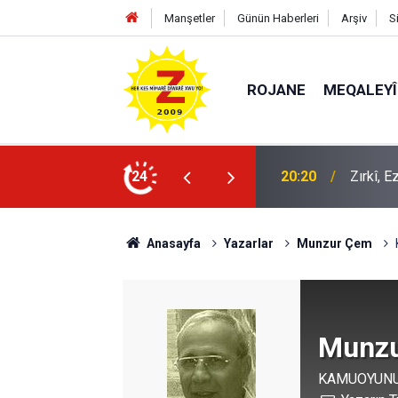
Manşetler
Günün Haberleri
Arşiv
S
ROJANE
MEQALEYÎ
k mü?
24
09:56
Ji Zilm
Anasayfa
Yazarlar
Munzur Çem
Munz
KAMUOYUNUN