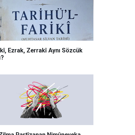
rkî, Ezrak, Zerrakî Aynı Sözcük
?
 Zilma Partîzanan Nimûneyeka