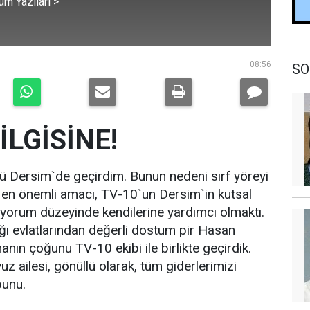
üm Yazıları >
08:56
SO
LGİSİNE!
 Dersim`de geçirdim. Bunun nedeni sırf yöreyi
 en önemli amacı, TV-10`un Dersim`in kutsal
de, yorum düzeyinde kendilerine yardımcı olmaktı.
 evlatlarından değerli dostum pir Hasan
manın çoğunu TV-10 ekibi ile birlikte geçirdik.
 ailesi, gönüllü olarak, tüm giderlerimizi
bunu.