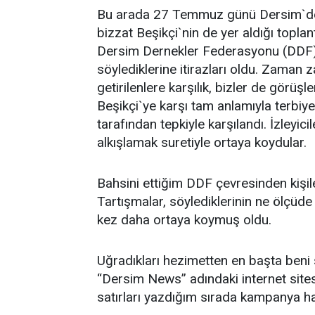
Bu arada 27 Temmuz günü Dersim`de İ
bizzat Beşikçi`nin de yer aldığı toplan
Dersim Dernekler Federasyonu (DDF) ç
söylediklerine itirazları oldu. Zaman z
getirilenlere karşılık, bizler de görüşle
Beşikçi`ye karşı tam anlamıyla terbiye
tarafından tepkiyle karşılandı. İzleyici
alkışlamak suretiyle ortaya koydular.
Bahsini ettiğim DDF çevresinden kişil
Tartışmalar, söylediklerinin ne ölçüde
kez daha ortaya koymuş oldu.
Uğradıkları hezimetten en başta beni 
“Dersim News” adındaki internet site
satırları yazdığım sırada kampanya h