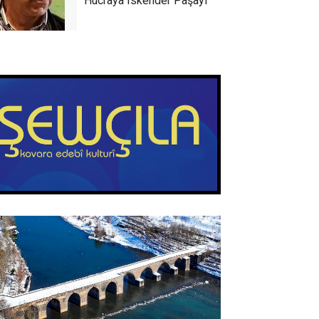
Hucraya Îskender Paşayî