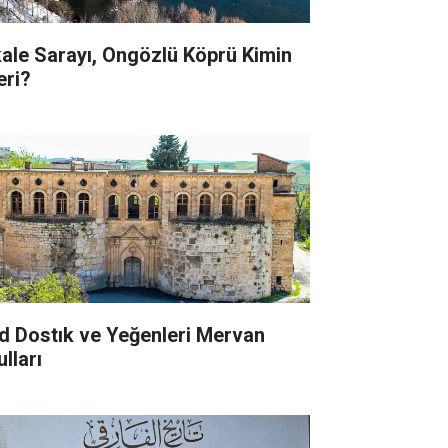
kale Sarayı, Ongözlü Köprü Kimin
eri?
d Dostık ve Yeğenleri Mervan
lları