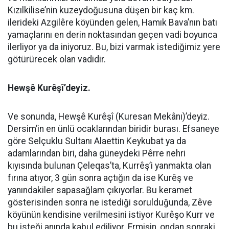
Kızılkilise’nin kuzeydoğusuna düşen bir kaç km.
ilerideki Azgilêre köyünden gelen, Hamık Bava’nın batı
yamaçlarını en derin noktasından geçen vadi boyunca
ilerliyor ya da iniyoruz. Bu, bizi varmak istediğimiz yere
götürürecek olan vadidir.
Hewşê Kurêşî
’deyiz.
Ve sonunda, Hewşê Kurêşî (Kuresan Mekânı)’deyiz.
Dersim’in en ünlü ocaklarından biridir burası. Efsaneye
göre Selçuklu Sultanı Alaettin Keykubat ya da
adamlarından biri, daha güneydeki Pêrre nehri
kıyısında bulunan Çeleqas’ta, Kurrêş’i yanmakta olan
fırına atıyor, 3 gün sonra açtığın da ise Kurêş ve
yanındakiler sapasağlam çıkıyorlar. Bu keramet
gösterisinden sonra ne istediği sorulduğunda, Zêve
köyünün kendisine verilmesini istiyor Kurêşo Kurr ve
bu isteği anında kabul ediliyor. Ermişin, ondan sonraki