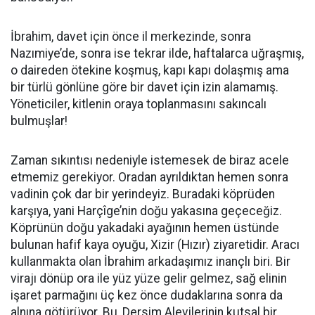
İbrahim, davet için önce il merkezinde, sonra
Nazımiye’de, sonra ise tekrar ilde, haftalarca uğraşmış,
o daireden ötekine koşmuş, kapı kapı dolaşmış ama
bir türlü gönlüne göre bir davet için izin alamamış.
Yöneticiler, kitlenin oraya toplanmasını sakıncalı
bulmuşlar!
Zaman sıkıntısı nedeniyle istemesek de biraz acele
etmemiz gerekiyor. Oradan ayrıldıktan hemen sonra
vadinin çok dar bir yerindeyiz. Buradaki köprüden
karşıya, yani Harçîge’nin doğu yakasına geçeceğiz.
Köprünün doğu yakadaki ayağının hemen üstünde
bulunan hafif kaya oyuğu, Xizir (Hızır) ziyaretidir. Aracı
kullanmakta olan İbrahim arkadaşımız inançlı biri. Bir
virajı dönüp ora ile yüz yüze gelir gelmez, sağ elinin
işaret parmağını üç kez önce dudaklarına sonra da
alnına götürüyor. Bu, Dersim Alevilerinin kutsal bir