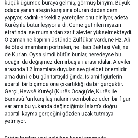
küçüklüğümde buraya gelmiş, görmüş biriyim. Büyük
odada yanan ateşin karşısına oturan deden cem
yapıyor, kadınlı-erkekli ziyaretçiler onu dinliyor, adeta
Kurêş ile bütünleşiyorlardı. Ceme getirilen niyazın
etrafında ise mumlardan zarif alevler yükselmekteydi.
O zaman ne kapının üstünde Zülfükar vardı, ne Hz. Ali
ile öteki imamların portreleri, ne Hacı Bektaşi Veli, ne
de Kur’an. Oysa şimdi bütün bunlar, neredeyse bu
ocağın da değişmez demirbaşları arasındalar. Aleviler
arasında 12 İmamlara duyulan sevgi elbet önemlidir
ama dün ile bu gün tartışıldığında, İslami figürlerin
abartılı bir biçimde öne çıkartıldığı da bir gerçektir.
Gerçi, Hewşê Kurêşî (Kurêş Ocağı)’de, Kurêş ile
Bamasûr’un karşılaşmalarını sembolize eden bir figür
var ama bu yukarıda değindiğimiz İslam’a doğru
abartılı kayma gerçeğini gözden uzak tutmaya
yetmiyor.