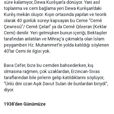
süre kalamıyor, Dewa Kurêşan’a dönüyor. Yani asıl
toplanma ve cem bağlama yeri Dewa Kurêşan’daki
Kurêş mekân oluyor. Kışın ortasında yapılan ve teorik
olarak 40 günlük süreyi kapsayan bu Ceme “Cemê
Çewresû”/ Cemê Çelan” ya da Cemê Qilxeran (Kırklar
Cemi) denilir. Yeri gelmişken bunun içeriği, Bektaşiler
tarafından anlatılan ve Mihraç’a çıkmakta olan İslam
peygamberi Hz. Muhammet’in yolda katıldığı söylenen
40’lar Cemi ile ilgisi yok.
Bava Cefer, bize bu cemden bahsederken, kış
olmasına rağmen, çok uzaklardan, Erzincan-Sivas
taraflarından bile pirlerin gelip katıldıklarını söylüyor,
“Ünlü dini ozan Aşık Davut Sulari de bunlardan biriydi”,
diyor.
1938’den Günümüze