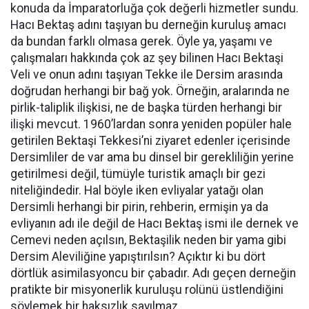
konuda da İmparatorluğa çok değerli hizmetler sundu.
Hacı Bektaş adını taşıyan bu derneğin kuruluş amacı
da bundan farklı olmasa gerek. Öyle ya, yaşamı ve
çalışmaları hakkında çok az şey bilinen Hacı Bektaşi
Veli ve onun adını taşıyan Tekke ile Dersim arasında
doğrudan herhangi bir bağ yok. Örneğin, aralarında ne
pirlik-taliplik ilişkisi, ne de başka türden herhangi bir
ilişki mevcut. 1960’lardan sonra yeniden popüler hale
getirilen Bektaşi Tekkesi’ni ziyaret edenler içerisinde
Dersimliler de var ama bu dinsel bir gerekliliğin yerine
getirilmesi değil, tümüyle turistik amaçlı bir gezi
niteliğindedir. Hal böyle iken evliyalar yatağı olan
Dersimli herhangi bir pirin, rehberin, ermişin ya da
evliyanın adı ile değil de Hacı Bektaş ismi ile dernek ve
Cemevi neden açılsın, Bektaşilik neden bir yama gibi
Dersim Aleviliğine yapıştırılsın? Açıktır ki bu dört
dörtlük asimilasyoncu bir çabadır. Adı geçen derneğin
pratikte bir misyonerlik kuruluşu rolünü üstlendiğini
söylemek bir haksızlık sayılmaz.