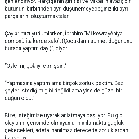
şenlendiriyor. Harçîge’nin şırıltısı ve Mikail’in avazı; bir
bütünün, birbirinden ayrı düşünemeyeceğiniz iki ayrı
parçalarını oluşturmaktalar.
Çaylarımızı yudumlarken, İbrahim “Mi kewrayênîya
domonû îta kerde xalo”, (Çocukların sünnet düğününü
burada yaptım dayı)”, diyor.
“Öyle mi, çok iyi etmişsin.”
“Yapmasına yaptım ama birçok zorluk çektim. Bazı
şeyler istediğim gibi değildi ama yine de güzel bir
düğün oldu.”
Bize, isteğimize uyarak anlatmaya başlıyor. Bu gibi
olayların içerisinde olmayanların anlamakta güçlük
çekecekleri, adeta inanılmaz derecede zorluklardan
bahsediyor.