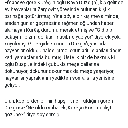
Efsaneye göre Kurêş’in oğlu Bava Duzgı(n), kış gelince
ev hayvanlarını Zargovit yöresinde bulunan kışlık
barınağa götürürmüş. Yine böyle bir kış mevsiminde,
aradan günler geçmesine rağmen oğlundan haber
alamayan Kurêş, durumu merak etmiş ve “Gidip bir
bakayım, bizim delikanlı nasıl, ne yapıyor” diyerek yola
koyulmuş. Gide-gide sonunda Duzgin’ı, yanında
hayvanlar olduğu halde, şimdi onun adı ile anılan dağın
karlı yamaçlarında bulmuş. Üstelik bir de bakmış ki
oğlu Duzgi, elindeki çubukla meşe dallarına
dokunuyor, dokunur dokunmaz da meşe yeşeriyor,
hayvanlar yapraklarını yedikten sonra, sıra yenisine
geliyor.
O an, keçilerden birinin hapşırık ile irkildiğini gören
Duzgi ise “Ne oldu mübarek, Kurêşo Kurr mu ilişti
gözüne?” diye söylenmiş.