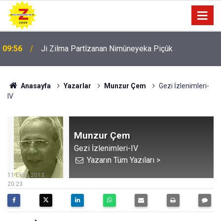
09:56
Ji Zilma Partîzanan Nimûneyeka Piçûk
Anasayfa
Yazarlar
Munzur Çem
Gezi İzlenimleri-
IV
Munzur Çem
Gezi İzlenimleri-IV
Yazarın Tüm Yazıları >
11 Ekim 2013
20:23