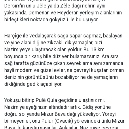
Dersim’in ünlü Jêle ya da Zêle dağı nehrin aynı
yakasında, Demenan ve Heyderan yerleşim alanlarının
birleştikleri noktada gökyüzü ile buluşuyor.
Harçîge ile vedalaşarak sağa sapar sapmaz, başlayan
ve yine alabildiğine zikzaklı dik yamaçlar, bizi
Nazimiye’ye ulaştıracak olan yoldur. Bu 13 km.
boyunca bir karış bile düz yer bulamazsınız. Ara sıra
sağ tarafta güzünüze çıkan seyrek ama aynı zamanda
hayli modern ve güzel evler, ne çevreyi kuşatan orman
denizinin görüntüsünü bozabiliyor ne de yamaçların
dikliğinde gedik açabiliyor.
Yokuşu bitirip Pulê Qula geçidine ulaştınız mı,
Nazimiye ayağınızın altındadır artık. Gidiş yönüne
doğru sol yanda Mızur Bava dağı yükseliyor. Yöreyi
bilmeyenler, onu Pulur (Ovacık) yöresindeki ünlü Mızur
Bava ile karıştırmasınlar. Anlaşılan Nazimiye çevresi