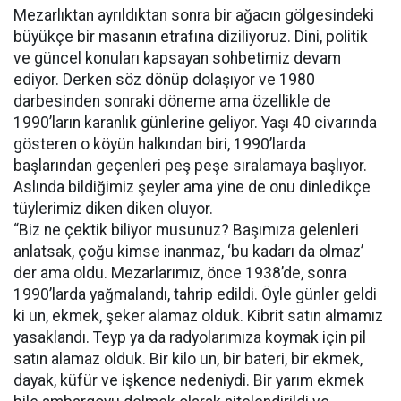
Mezarlıktan ayrıldıktan sonra bir ağacın gölgesindeki
büyükçe bir masanın etrafına diziliyoruz. Dini, politik
ve güncel konuları kapsayan sohbetimiz devam
ediyor. Derken söz dönüp dolaşıyor ve 1980
darbesinden sonraki döneme ama özellikle de
1990’ların karanlık günlerine geliyor. Yaşı 40 civarında
gösteren o köyün halkından biri, 1990’larda
başlarından geçenleri peş peşe sıralamaya başlıyor.
Aslında bildiğimiz şeyler ama yine de onu dinledikçe
tüylerimiz diken diken oluyor.
“Biz ne çektik biliyor musunuz? Başımıza gelenleri
anlatsak, çoğu kimse inanmaz, ‘bu kadarı da olmaz’
der ama oldu. Mezarlarımız, önce 1938’de, sonra
1990’larda yağmalandı, tahrip edildi. Öyle günler geldi
ki un, ekmek, şeker alamaz olduk. Kibrit satın almamız
yasaklandı. Teyp ya da radyolarımıza koymak için pil
satın alamaz olduk. Bir kilo un, bir bateri, bir ekmek,
dayak, küfür ve işkence nedeniydi. Bir yarım ekmek