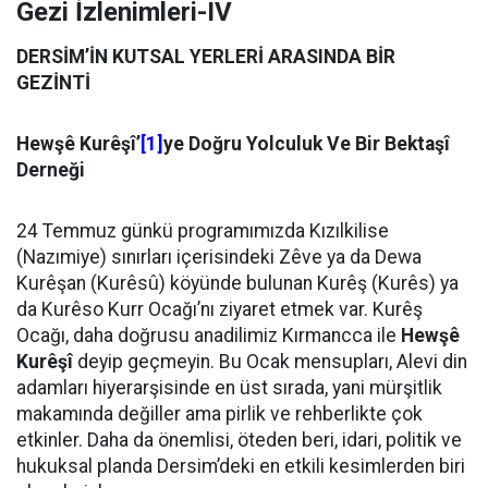
Gezi İzlenimleri-IV
DERSİM’İN KUTSAL YERLERİ ARASINDA BİR
GEZİNTİ
Hewşê Kurêşî’
[1]
ye Doğru Yolculuk Ve Bir Bektaşî
Derneği
24 Temmuz günkü programımızda Kızılkilise
(Nazımiye) sınırları içerisindeki Zêve ya da Dewa
Kurêşan (Kurêsû) köyünde bulunan Kurêş (Kurês) ya
da Kurêso Kurr Ocağı’nı ziyaret etmek var. Kurêş
Ocağı, daha doğrusu anadilimiz Kırmancca ile
Hewşê
Kurêşî
deyip geçmeyin. Bu Ocak mensupları, Alevi din
adamları hiyerarşisinde en üst sırada, yani mürşitlik
makamında değiller ama pirlik ve rehberlikte çok
etkinler. Daha da önemlisi, öteden beri, idari, politik ve
hukuksal planda Dersim’deki en etkili kesimlerden biri