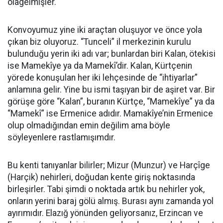
olagelmişler.
Konvoyumuz yine iki araçtan oluşuyor ve önce yola
çıkan biz oluyoruz. “Tunceli” il merkezinin kurulu
bulunduğu yerin iki adı var; bunlardan biri Kalan, ötekisi
ise Mamekîye ya da Mamekî’dir. Kalan, Kürtçenin
yörede konuşulan her iki lehçesinde de “ihtiyarlar”
anlamına gelir. Yine bu ismi taşıyan bir de aşiret var. Bir
görüşe göre “Kalan”, buranın Kürtçe, “Mamekîye” ya da
“Mamekî” ise Ermenice adıdır. Mamakîye’nin Ermenice
olup olmadığından emin değilim ama böyle
söyleyenlere rastlamışımdır.
Bu kenti tanıyanlar bilirler; Mizur (Munzur) ve Harçîge
(Harçik) nehirleri, doğudan kente giriş noktasında
birleşirler. Tabi şimdi o noktada artık bu nehirler yok,
onların yerini baraj gölü almış. Burası aynı zamanda yol
ayırımıdır. Elazığ yönünden geliyorsanız, Erzincan ve