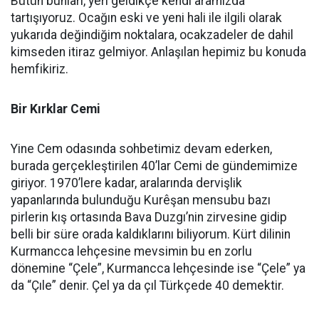
Bütün bunları, yeri geldikçe kendi aramızda
tartışıyoruz. Ocağın eski ve yeni hali ile ilgili olarak
yukarıda değindiğim noktalara, ocakzadeler de dahil
kimseden itiraz gelmiyor. Anlaşılan hepimiz bu konuda
hemfikiriz.
Bir Kırklar Cemi
Yine Cem odasında sohbetimiz devam ederken,
burada gerçekleştirilen 40’lar Cemi de gündemimize
giriyor. 1970’lere kadar, aralarında dervişlik
yapanlarında bulunduğu Kurêşan mensubu bazı
pirlerin kış ortasında Bava Duzgı’nin zirvesine gidip
belli bir süre orada kaldıklarını biliyorum. Kürt dilinin
Kurmancca lehçesine mevsimin bu en zorlu
dönemine “Çele”, Kurmancca lehçesinde ise “Çele” ya
da “Çıle” denir. Çel ya da çıl Türkçede 40 demektir.