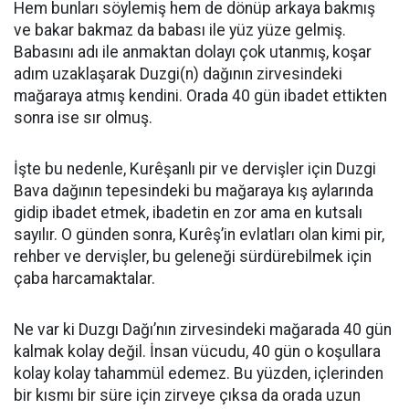
Hem bunları söylemiş hem de dönüp arkaya bakmış
ve bakar bakmaz da babası ile yüz yüze gelmiş.
Babasını adı ile anmaktan dolayı çok utanmış, koşar
adım uzaklaşarak Duzgi(n) dağının zirvesindeki
mağaraya atmış kendini. Orada 40 gün ibadet ettikten
sonra ise sır olmuş.
İşte bu nedenle, Kurêşanlı pir ve dervişler için Duzgi
Bava dağının tepesindeki bu mağaraya kış aylarında
gidip ibadet etmek, ibadetin en zor ama en kutsalı
sayılır. O günden sonra, Kurêş’in evlatları olan kimi pir,
rehber ve dervişler, bu geleneği sürdürebilmek için
çaba harcamaktalar.
Ne var ki Duzgı Dağı’nın zirvesindeki mağarada 40 gün
kalmak kolay değil. İnsan vücudu, 40 gün o koşullara
kolay kolay tahammül edemez. Bu yüzden, içlerinden
bir kısmı bir süre için zirveye çıksa da orada uzun