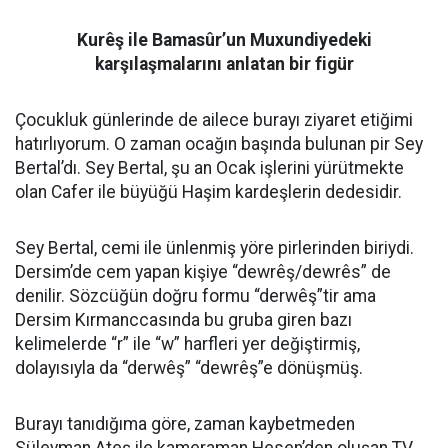
Kurêş ile Bamasûr’un Muxundiyedeki
karşılaşmalarını anlatan bir figür
Çocukluk günlerinde de ailece burayı ziyaret etiğimi
hatırlıyorum. O zaman ocağın başında bulunan pir Sey
Bertal’dı. Sey Bertal, şu an Ocak işlerini yürütmekte
olan Cafer ile büyüğü Haşim kardeşlerin dedesidir.
Sey Bertal, cemi ile ünlenmiş yöre pirlerinden biriydi.
Dersim’de cem yapan kişiye “dewrêş/dewrês” de
denilir. Sözcüğün doğru formu “derwêş”tir ama
Dersim Kırmanccasında bu gruba giren bazı
kelimelerde “r” ile “w” harfleri yer değiştirmiş,
dolayısıyla da “derwêş” “dewrêş”e dönüşmüş.
Burayı tanıdığıma göre, zaman kaybetmeden
Süleyman Ateş ile kameraman Hesen’den oluşan TV