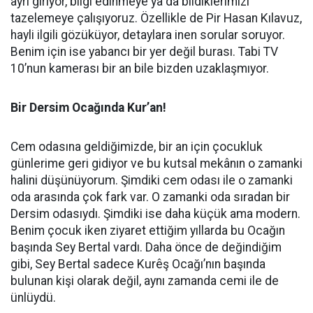
ayrı giriyor, bilgi edinmeye ya da bildiklerimizi
tazelemeye çalışıyoruz. Özellikle de Pir Hasan Kılavuz,
hayli ilgili gözüküyor, detaylara inen sorular soruyor.
Benim için ise yabancı bir yer değil burası. Tabi TV
10’nun kamerası bir an bile bizden uzaklaşmıyor.
Bir Dersim Ocağında Kur’an!
Cem odasına geldiğimizde, bir an için çocukluk
günlerime geri gidiyor ve bu kutsal mekânın o zamanki
halini düşünüyorum. Şimdiki cem odası ile o zamanki
oda arasında çok fark var. O zamanki oda sıradan bir
Dersim odasıydı. Şimdiki ise daha küçük ama modern.
Benim çocuk iken ziyaret ettiğim yıllarda bu Ocağın
başında Sey Bertal vardı. Daha önce de değindiğim
gibi, Sey Bertal sadece Kurêş Ocağı’nın başında
bulunan kişi olarak değil, aynı zamanda cemi ile de
ünlüydü.