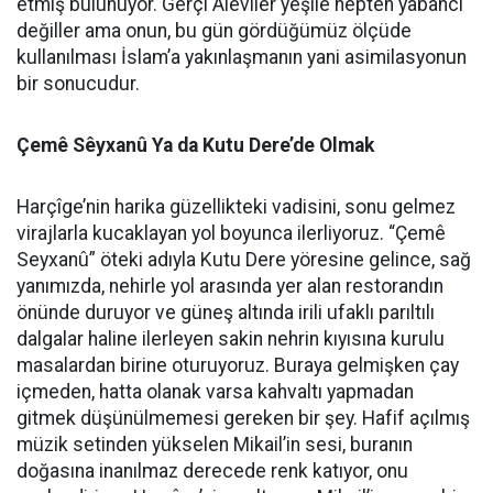
etmiş bulunuyor. Gerçi Aleviler yeşile hepten yabancı
değiller ama onun, bu gün gördüğümüz ölçüde
kullanılması İslam’a yakınlaşmanın yani asimilasyonun
bir sonucudur.
Çemê Sêyxanû Ya da Kutu Dere’de Olmak
Harçîge’nin harika güzellikteki vadisini, sonu gelmez
virajlarla kucaklayan yol boyunca ilerliyoruz. “Çemê
Seyxanû” öteki adıyla Kutu Dere yöresine gelince, sağ
yanımızda, nehirle yol arasında yer alan restorandın
önünde duruyor ve güneş altında irili ufaklı parıltılı
dalgalar haline ilerleyen sakin nehrin kıyısına kurulu
masalardan birine oturuyoruz. Buraya gelmişken çay
içmeden, hatta olanak varsa kahvaltı yapmadan
gitmek düşünülmemesi gereken bir şey. Hafif açılmış
müzik setinden yükselen Mikail’in sesi, buranın
doğasına inanılmaz derecede renk katıyor, onu