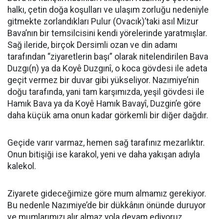
halkı, çetin doğa koşulları ve ulaşım zorluğu nedeniyle
gitmekte zorlandıkları Pulur (Ovacık)’taki asıl Mizur
Bava’nın bir temsilcisini kendi yörelerinde yaratmışlar.
Sağ ileride, birçok Dersimli ozan ve din adamı
tarafından “ziyaretlerin başı” olarak nitelendirilen Bava
Duzgı(n) ya da Koyê Duzgınî, o koca gövdesi ile adeta
geçit vermez bir duvar gibi yükseliyor. Nazımiye’nin
doğu tarafında, yani tam karşımızda, yeşil gövdesi ile
Hamık Bava ya da Koyê Hamık Bavayî, Duzgin’e göre
daha küçük ama onun kadar görkemli bir diğer dağdır.
Geçide varır varmaz, hemen sağ tarafınız mezarlıktır.
Onun bitişiği ise karakol, yeni ve daha yakışan adıyla
kalekol.
Ziyarete gideceğimize göre mum almamız gerekiyor.
Bu nedenle Nazımiye’de bir dükkânın önünde duruyor
ve mumlarımızı alır almaz yola devam ediyoruz.