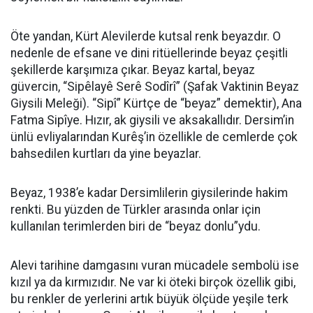
Öte yandan, Kürt Alevilerde kutsal renk beyazdır. O
nedenle de efsane ve dini ritüellerinde beyaz çeşitli
şekillerde karşımıza çıkar. Beyaz kartal, beyaz
güvercin, “Sipêlayê Serê Sodîrî” (Şafak Vaktinin Beyaz
Giysili Meleği). “Sipî” Kürtçe de “beyaz” demektir), Ana
Fatma Sipîye. Hızır, ak giysili ve aksakallıdır. Dersim’in
ünlü evliyalarından Kurêş’in özellikle de cemlerde çok
bahsedilen kurtları da yine beyazlar.
Beyaz, 1938’e kadar Dersimlilerin giysilerinde hakim
renkti. Bu yüzden de Türkler arasında onlar için
kullanılan terimlerden biri de “beyaz donlu”ydu.
Alevi tarihine damgasını vuran mücadele sembolü ise
kızıl ya da kırmızıdır. Ne var ki öteki birçok özellik gibi,
bu renkler de yerlerini artık büyük ölçüde yeşile terk