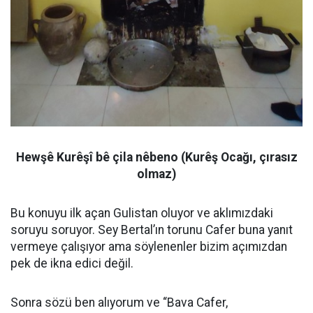
Hewşê Kurêşî bê çila nêbeno (Kurêş Ocağı, çırasız
olmaz)
Bu konuyu ilk açan Gulistan oluyor ve aklımızdaki
soruyu soruyor. Sey Bertal’ın torunu Cafer buna yanıt
vermeye çalışıyor ama söylenenler bizim açımızdan
pek de ikna edici değil.
Sonra sözü ben alıyorum ve “Bava Cafer,