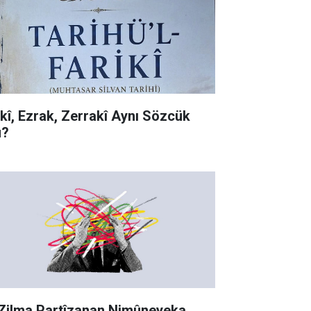
rkî, Ezrak, Zerrakî Aynı Sözcük
?
 Zilma Partîzanan Nimûneyeka