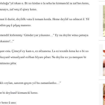
luluğu”yê trkan o. Bi xo kirdas o la seba ke kirmanckî ra zaf hes keno,
usayo, zaf weş zî qisey keno.
 rast û durist, deyîrêk vata û temam kerda. Heme deyîrê xo nêmcet ê. Yê
rdim şaş û pêşaş maneno.
ek mendil kirlenmiş / Gönder yar yıkasıno…” Ey na deyîre wina çarnaya
kasıno!...”
ure esta. Çimeyê ey kam o, ez nêzanena. La ez texmîn kena ke o bi xo
çekuyanê winasîyanê ecêban bîyaro pêser. Na deyîra xo ya menşure bi
emitneno pêra:
aklı ceylan, sanırım geçen yıl bu zamanlardııı…”
est bi deyîranê kirmanckî keno.
de beno û ano: