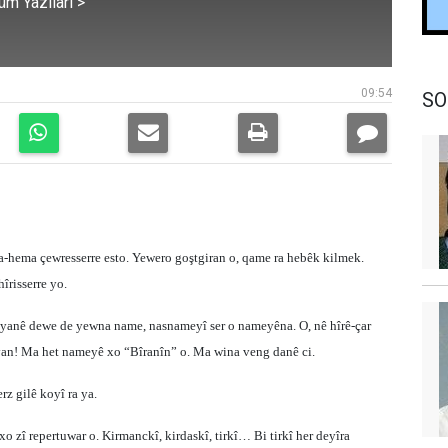
üm Yazıları >
09:54
SO
ma-hema çewresserre esto. Yewero goştgiran o, qame ra hebêk kilmek.
risserre yo.
yanê dewe de yewna name, nasnameyî ser o nameyêna. O, nê hîrê-çar
an! Ma het nameyê xo “Bîranîn” o. Ma wina veng danê ci.
rz gilê koyî ra ya.
zî repertuwar o. Kirmanckî, kirdaskî, tirkî… Bi tirkî her deyîra