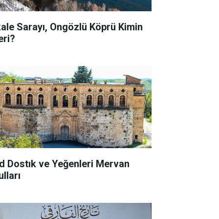
kale Sarayı, Ongözlü Köprü Kimin
eri?
d Dostık ve Yeğenleri Mervan
lları