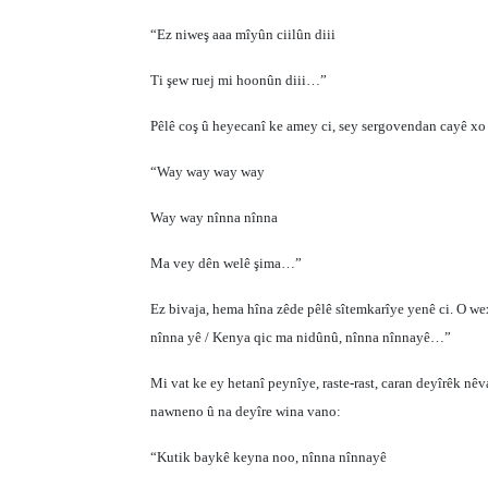
“Ez niweş aaa mîyûn ciilûn diii
Ti şew ruej mi hoonûn diii…”
Pêlê coş û heyecanî ke amey ci, sey sergovendan cayê xo
“Way way way way
Way way nînna nînna
Ma vey dên welê şima…”
Ez bivaja, hema hîna zêde pêlê sîtemkarîye yenê ci. O w
nînna yê / Kenya qic ma nidûnû, nînna nînnayê…”
Mi vat ke ey hetanî peynîye, raste-rast, caran deyîrêk n
nawneno û na deyîre wina vano:
“Kutik baykê keyna noo, nînna nînnayê