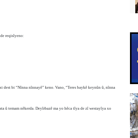
 de reqisîyeno:
ext dest bi “Nînna nînnayê” keno. Vano, “Teres baykê keynûn û, nînna
êvata û temam nêkerda. Deyîrbazê ma yo hêca tîya de zî westayîya xo