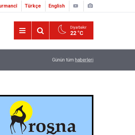
urmancî
Türkçe
English
Diyarbakır
22 °C
16:01
Çapo 3. o Hîrakerde yê Ferhengê Zazakî-Tirkî V
Günün tüm
haberleri