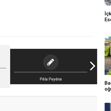
İç
Es
Pêla Peyêne
Ba
oğu