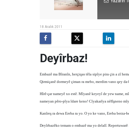
Yazarın T
18 Aralık 2011
Deyîrbaz!
Embazê ma Bîranîn, herçiqas têla sipîye pira çin a zî he
Qirmiçanê dormeyê çiman ra mebo, merdim vano qey da-hî
Hîrê-çar nameyê xo estê. Mîyanê keyeyî de yew name, mî
nameyan pêro-pîya îdare keno! Cîyakarîya nêfîşneno mîy
Kanîreş ra dewa Ereba ra yo. O yo ke vano, Ereba berza-be
Deyîrbazêko temam o embazê ma yo delalî. Repertuwarê xo 