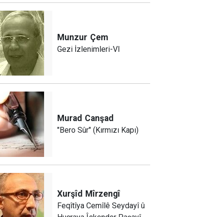
Munzur
Çem
Gezi İzlenimleri-VI
Murad
Canşad
"Bero Sûr" (Kırmızı Kapı)
Xurşîd
Mîrzengî
Feqîtîya Cemîlê Seydayî û