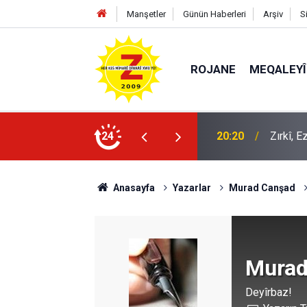
Manşetler
Günün Haberleri
Arşiv
S
ROJANE
MEQALEYÎ
20:20
Zırkî, 
24
09:56
Ji Zilm
Anasayfa
Yazarlar
Murad Canşad
Murad
Deyîrbaz!