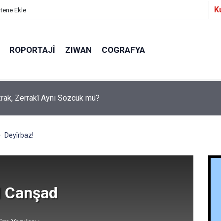
K
itene Ekle
ROPORTAJÎ
ZIWAN
COGRAFYA
Ezrak, Zerrakî Aynı Sözcük mü?
a Partîzanan Nimûneyeka Piçûk
Deyîrbaz!
 Canşad