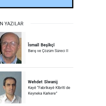
N YAZILAR
Îsmaîl
Beşîkçî
Barış ve Çözüm Süreci II
Wehdet
Sîwanij
Kayê “Fabrîkayê Kîbrîtî de
Keyneka Karkere”