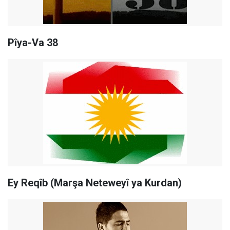
Pîya-Va 38
Ey Reqîb (Marşa Neteweyî ya Kurdan)