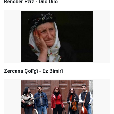
Rencber Ezîz - Dilo Dilo
Zercana Çolîgî - Ez Bimirî