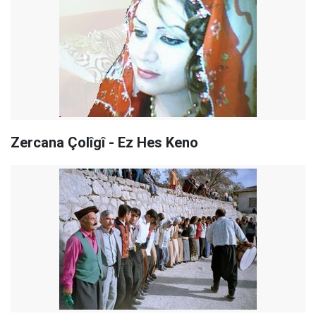
Zercana Çolîgî - Ez Hes Keno