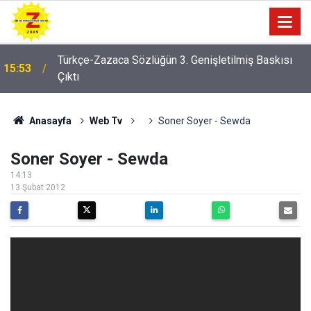
Türkçe-Zazaca Sözlüğün 3. Genişletilmiş Baskısı
15:53
Çıktı
17:13
Mewlûdê Kirdî'nin müstensihi Zeynelabidîn Amedî
Anasayfa
Web Tv
Soner Soyer - Sewda
Soner Soyer - Sewda
14:13
13 Şubat 2012