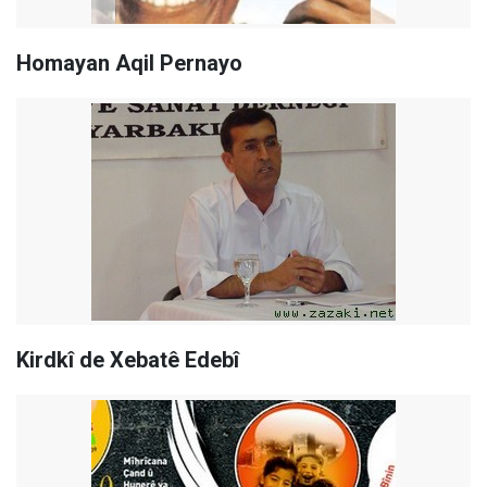
Homayan Aqil Pernayo
Kirdkî de Xebatê Edebî