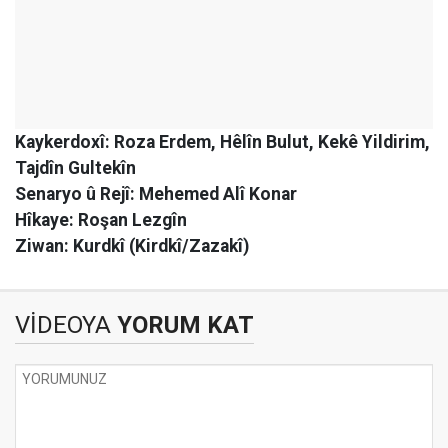
Kaykerdoxî: Roza Erdem, Hêlîn Bulut, Kekê Yildirim,
Tajdîn Gultekîn
Senaryo û Rejî: Mehemed Alî Konar
Hîkaye: Roşan Lezgîn
Ziwan: Kurdkî (Kirdkî/Zazakî)
VİDEOYA
YORUM KAT