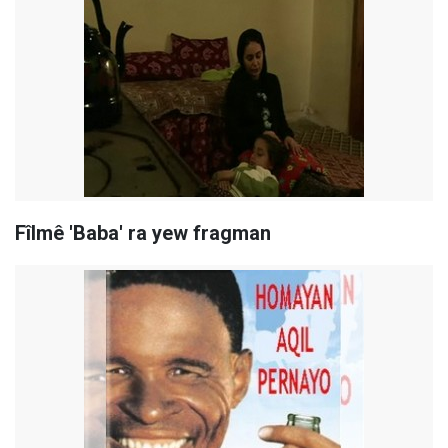
Fîlmê 'Baba' ra yew fragman