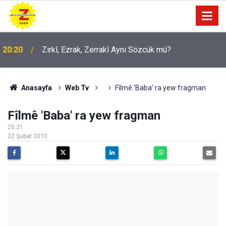
20:20
Zırkî, Ezrak, Zerrakî Aynı Sözcük mü?
Anasayfa
Web Tv
Fîlmê 'Baba' ra yew fragman
Fîlmê 'Baba' ra yew fragman
20:21
22 Şubat 2010