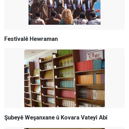
Festîvalê Hewraman
Şubeyê Weşanxane û Kovara Vateyî Abî