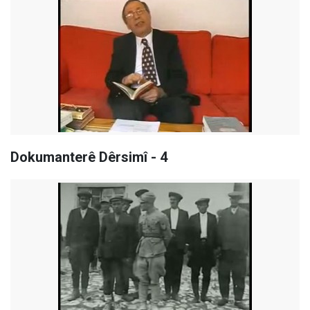
Dokumanterê Dêrsimî - 4