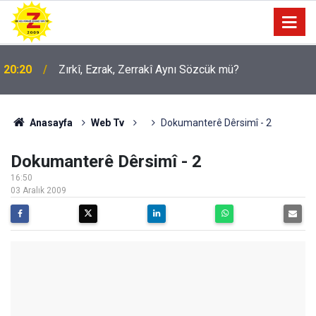
20:20
Zırkî, Ezrak, Zerrakî Aynı Sözcük mü?
09:56
Ji Zilma Partîzanan Nimûneyeka Piçûk
Anasayfa
Web Tv
Dokumanterê Dêrsimî - 2
Dokumanterê Dêrsimî - 2
16:50
03 Aralık 2009