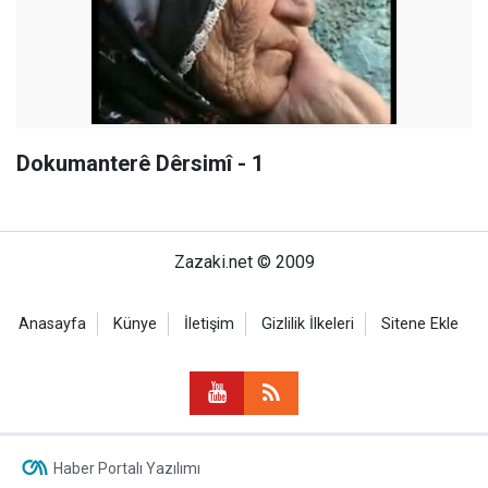
Dokumanterê Dêrsimî - 1
Zazaki.net © 2009
Anasayfa
Künye
İletişim
Gizlilik İlkeleri
Sitene Ekle
Haber Portalı Yazılımı