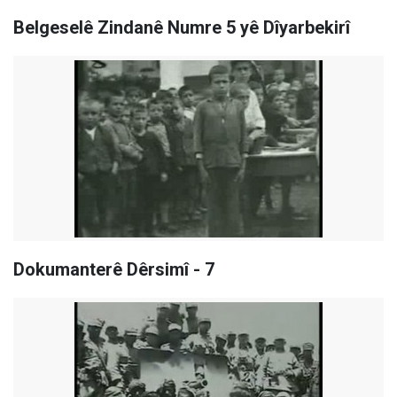
Belgeselê Zindanê Numre 5 yê Dîyarbekirî
Dokumanterê Dêrsimî - 7