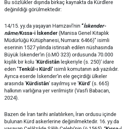
Bu sözlükler dışında birkaç kaynakta da Kürdlere
değinildiği görülmektedir:
14/15. yy.da yaşayan Hamzavî’nin
“
İskender-
nâme/
Kıssa-i İskender
(Manisa Genel Kitaplık
Müdürlüğü Kütüphanesi, Numara: 6466)” isimli
eserinin 1527 yılında istinsah edilen nüshasında
Büyük İskender’in (ö.MÖ 323) ordusunda 70.000
kişilik bir kolu ‘
Kürdistân
leşkeriyle (s. 250)’ idare
eden
‘Tenkûl-ı Kürdî’
isimli komutanın adı yazılıdır.
Ayrıca eserde İskender’in ele geçirdiği ülkeler
arasında ‘
Kürdistân
’ sayılmış ve ‘
Kürd
’ (s. 665)
halkının varlığına yer verilmiştir (Vasfi Babacan,
2024).
Bazen de İran tarihi anlatılırken, İran ordusu içinde
bulunan Kürd askerlerine değinilmektedir. 16. yy.da
yaşayan Celâlzâde Sâlih Çelebi’nin (ö.1565)
“Kıssa-i