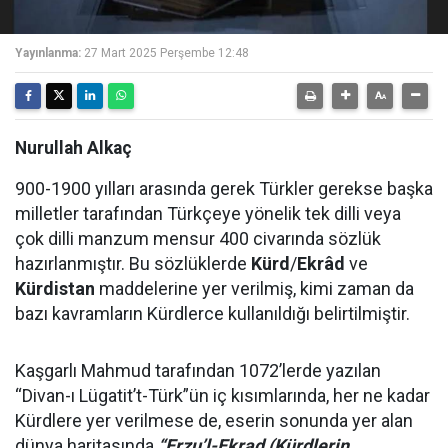
Yayınlanma:
27 Mart 2025 Perşembe 12:48
Nurullah Alkaç
900-1900 yılları arasında gerek Türkler gerekse başka
milletler tarafından Türkçeye yönelik tek dilli veya
çok dilli manzum mensur 400 civarında sözlük
hazırlanmıştır. Bu sözlüklerde
Kürd
/
Ekrâd
ve
Kürdistan
maddelerine yer verilmiş, kimi zaman da
bazı kavramların Kürdlerce kullanıldığı belirtilmiştir.
Kaşgarlı Mahmud tarafından 1072’lerde yazılan
“Divan-ı Lügatit’t-Türk”ün iç kısımlarında, her ne kadar
Kürdlere yer verilmese de, eserin sonunda yer alan
dünya haritasında
“Erzu’l-Ekrad (Kürdlerin