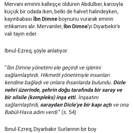
Mervani emirini kalleşçe öldüren Abdülber, karısıyla
küçük bir odada iken, belki de halvet halindeyken,
kayınbabası
İbn Dimne
boynunu vurarak emirin
intikamını alır. Mervaniler,
İbn Dimne
’yi Diyarbekir’e
vali tayin eder.
İbnul-Ezreq, şöyle anlatıyor:
“
İbn Dimne yönetimi ele geçirdi ve işlerini
sağlamlaştırdı. Hikmetli yönetimiyle insanları
kendine bağladı ve onlara ihsanlarda bulundu.
Dicle
nehri üzerinde, şehrin doğu tarafında bir saray ve
bir silsile (kompleks) inşa etti
. İnşaatını
sağlamlaştırdı,
saraydan Dicle’ye bir kapı açtı
ve ona
Babül-Hava adını verdi.
” (s. 54)
İbnul-Ezreq, Diyarbakır Surlarının bir boy