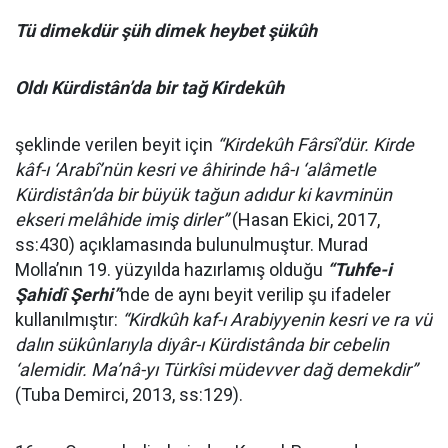
Tü dimekdür şüh dimek heybet şükûh
Oldı Kürdistân’da bir tağ Kirdekûh
şeklinde verilen beyit için
“Kirdekûh Fârsî’dür. Kirde
kâf-ı ‘Arabî’nün kesri ve âhirinde hâ-ı ‘alâmetle
Kürdistân’da bir büyük tağun adıdur ki kavminün
ekseri melâhide imiş dirler”
(Hasan Ekici, 2017,
ss:430) açıklamasında bulunulmuştur. Murad
Molla’nın 19. yüzyılda hazırlamış olduğu
“Tuhfe-i
Şahidî Şerhi”
nde de aynı beyit verilip şu ifadeler
kullanılmıştır:
“Kirdkûh kaf-ı Arabiyyenin kesri ve ra vü
dalın sükûnlarıyla diyâr-ı Kürdistânda bir cebelin
‘alemidir. Ma’nâ-yı Türkîsi müdevver dağ demekdir”
(Tuba Demirci, 2013, ss:129).