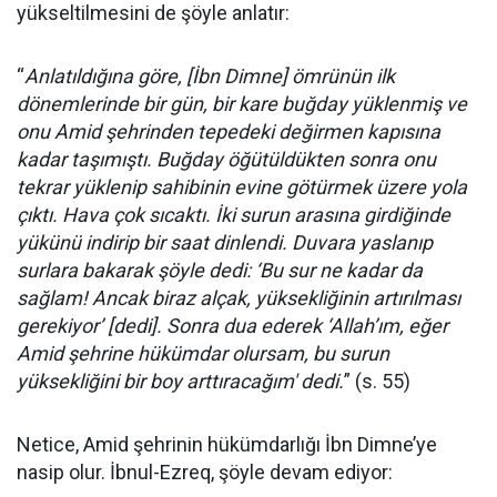
yükseltilmesini de şöyle anlatır:
“
Anlatıldığına göre, [İbn Dimne] ömrünün ilk
dönemlerinde bir gün, bir kare buğday yüklenmiş ve
onu Amid şehrinden tepedeki değirmen kapısına
kadar taşımıştı. Buğday öğütüldükten sonra onu
tekrar yüklenip sahibinin evine götürmek üzere yola
çıktı. Hava çok sıcaktı. İki surun arasına girdiğinde
yükünü indirip bir saat dinlendi. Duvara yaslanıp
surlara bakarak şöyle dedi: ‘Bu sur ne kadar da
sağlam! Ancak biraz alçak, yüksekliğinin artırılması
gerekiyor’ [dedi]. Sonra dua ederek ‘Allah’ım, eğer
Amid şehrine hükümdar olursam, bu surun
yüksekliğini bir boy arttıracağım' dedi.
” (s. 55)
Netice, Amid şehrinin hükümdarlığı İbn Dimne’ye
nasip olur. İbnul-Ezreq, şöyle devam ediyor: