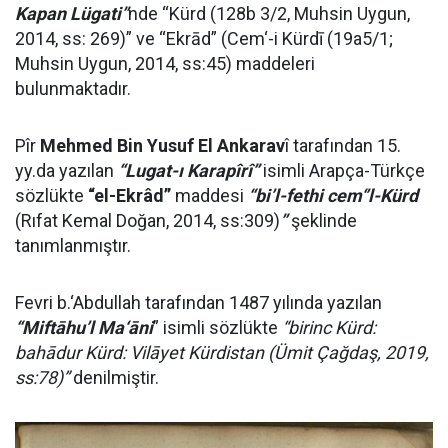
Kapan Lügati”
nde “Kürd (128b 3/2, Muhsin Uygun,
2014, ss: 269)” ve “Ekrād” (Cem‘-i Kürdī (19a5/1;
Muhsin Uygun, 2014, ss:45) maddeleri
bulunmaktadır.
Pîr
Mehmed Bin Yusuf El Ankarav
î tarafından 15.
yy.da yazılan
“Lugat-ı Karapîrî”
isimli Arapça-Türkçe
sözlükte
“el-Ekrâd”
maddesi
“bi’l-fethi cem‘’l-Kürd
(Rıfat Kemal Doğan, 2014, ss:309)
”
şeklinde
tanımlanmıştır.
Fevri b.‘Abdullah tarafından 1487 yılında yazılan
“Miftāhu’l Ma‘āni
” isimli sözlükte
“birinc Kürd:
bahādur Kürd: Vilāyet Kürdistan (Ümit Çağdaş, 2019,
ss:78)”
denilmiştir.