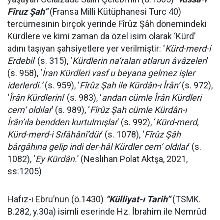
Fîruz Şah”
(Fransa Milli Kütüphanesi Turc 40)
tercümesinin birçok yerinde Fîrûz Şâh dönemindeki
Kürdlere ve kimi zaman da özel isim olarak ‘Kürd’
adını taşıyan şahsiyetlere yer verilmiştir: ‘
Kürd-merd-i
Erdebil
’ (s. 315), ‘
Kürdlerin na‘raları atlarun âvâzeleri
’
(s. 958), ‘
İran Kürdleri vasf u beyana gelmez işler
iderlerdi.’
(s. 959), ‘
Fîrûz Şah ile Kürdân-ı Îrân’
(s. 972),
‘
Îrân Kürdlerini
’ (s. 983), ‘
andan cümle Îrân Kürdleri
cem‘ oldılar
’ (s. 989), ‘
Fîrûz Şah cümle Kürdân-ı
Îrân’ıla bendden kurtulmışlar
’ (s. 992), ‘
Kürd-merd,
Kürd-merd-i Sıfâhânî’dür
’ (s. 1078), ‘
Fîrûz Şâh
bârgâhına gelip indi der-hâl Kürdler cem‘ oldılar
’ (s.
1082), ‘
Ey Kürdân.
’ (Neslihan Polat Aktşa, 2021,
ss:1205)
Hafız-ı Ebru’nun (ö.1430)
“Külliyat-ı Tarih”
(TSMK.
B.282, y.30a) isimli eserinde Hz. İbrahim ile Nemrûd