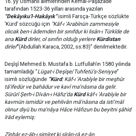
16. yy Osmanlı alimlerinden Kemal-Paşazade
tarafından 1523-36 yılları arasında yazılan
“Dekâyıku’l-Hakâyık”
isimli Farsça-Türkçe sözlükte
‘Kürd’ sözcüğü için
“Kâf-ı ‘Arabînün zammesiyle
olıcak ben-i âdemden bir sınıfdur ki lisân-ı Türkîde de
ana
Kürd
dirler, ol sınıfın olduğı yerlere
Kürdistan
dirler
”
(Abdullah Karaca, 2002, ss:83)” denilmektedir.
Deşîşî Mehmed b. Mustafa b. Lutfullah’ın 1580 yılında
tamamladığı “
Lügat-i Deşîşe
/
Tuhfetü’s-Seniyye
”
isimli sözlüğünde
“Kürd
: Kâf-ı ‘Arabîyle bir meşhûr
tâ‘ifedür ve bahâdur ve kavî ma‘nâsına da gelir.
Sürûrî Şerh-i Dîvân-ı Hâfız’da
Kürd
kâf-ı ‘Arabîyle bir
kavmün ismidür ve pehlivân mâ‘nâsına da isti‘mâl
olınur diyü bu ma‘nâya Hâce Hâfızun bu beyitni şâhid
îrâd eylemiş:
Zînhâr ez-âb-ı şimîret ki şîrân-râ ez-ân