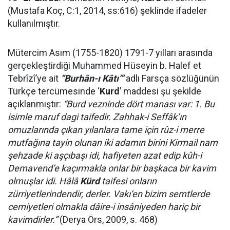
(Mustafa Koç, C:1, 2014, ss:616) şeklinde ifadeler
kullanılmıştır.
Mütercim Asım (1755-1820) 1791-7 yılları arasında
gerçekleştirdiği Muhammed Hüseyin b. Halef et
Tebrîzî’ye ait
“Burhân-ı Kâtı’”
adlı Farsça sözlüğünün
Türkçe tercümesinde ‘
Kurd
’ maddesi şu şekilde
açıklanmıştır:
“Burd vezninde dört manası var: 1. Bu
isimle maruf dagi taifedir. Zahhak-i Seffâk’ın
omuzlarında çıkan yılanlara tame için rûz-i merre
mutfağına tayin olunan iki adamın birini Kirmail nam
şehzade ki aşçıbaşı idi, hafiyeten azat edip kûh-i
Demavend’e kaçırmakla onlar bir başkaca bir kavim
olmuşlar idi. Hâlâ
Kürd
taifesi onların
zürriyetlerindendir, derler. Vakı‘en bizim semtlerde
cemiyetleri olmakla dâire-i insâniyeden hariç bir
kavimdirler.”
(Derya Örs, 2009, s. 468)