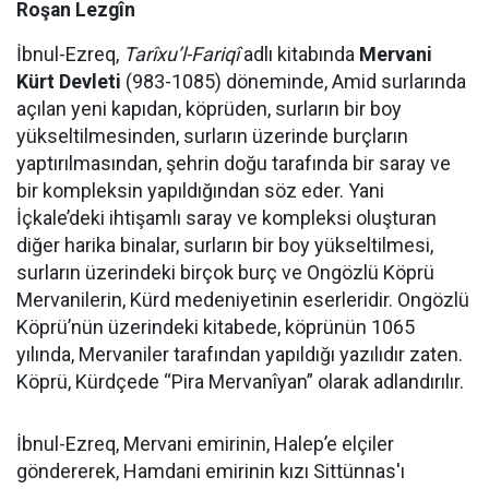
Roşan Lezgîn
İbnul-Ezreq,
Tarîxu’l-Fariqî
adlı kitabında
Mervani
Kürt Devleti
(983-1085) döneminde, Amid surlarında
açılan yeni kapıdan, köprüden, surların bir boy
yükseltilmesinden, surların üzerinde burçların
yaptırılmasından, şehrin doğu tarafında bir saray ve
bir kompleksin yapıldığından söz eder. Yani
İçkale’deki ihtişamlı saray ve kompleksi oluşturan
diğer harika binalar, surların bir boy yükseltilmesi,
surların üzerindeki birçok burç ve Ongözlü Köprü
Mervanilerin, Kürd medeniyetinin eserleridir. Ongözlü
Köprü’nün üzerindeki kitabede, köprünün 1065
yılında, Mervaniler tarafından yapıldığı yazılıdır zaten.
Köprü, Kürdçede “Pira Mervanîyan” olarak adlandırılır.
İbnul-Ezreq, Mervani emirinin, Halep’e elçiler
göndererek, Hamdani emirinin kızı Sittünnas'ı