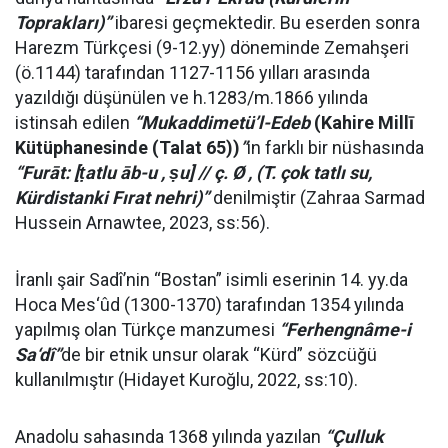
Toprakları)”
ibaresi geçmektedir. Bu eserden sonra
Harezm Türkçesi (9-12.yy) döneminde Zemahşeri
(ö.1144) tarafından 1127-1156 yılları arasında
yazıldığı düşünülen ve h.1283/m.1866 yılında
istinsah edilen
“Mukaddimetü’l-Edeb
(Kahire Millī
Kütüphanesinde (Talat 65))
”
in farklı bir nüshasında
“Furāt: [ṭatlu āb-u , ṣu] // ç. Ø , (T. çok tatlı su,
Kürdistanki Fırat nehri)”
denilmiştir (Zahraa Sarmad
Hussein Arnawtee, 2023, ss:56).
İranlı şair Sadî’nin “Bostan” isimli eserinin 14. yy.da
Hoca Mes‘ûd (1300-1370) tarafından 1354 yılında
yapılmış olan Türkçe manzumesi
“Ferhengnâme-i
Sa‘dî”
de bir etnik unsur olarak “Kürd” sözcüğü
kullanılmıştır (Hidayet Kuroğlu, 2022, ss:10).
Anadolu sahasında 1368 yılında yazılan
“Çulluk