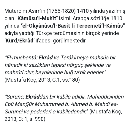
Mütercim Asım’ın (1755-1820) 1410 yılında yazılmış
olan “
Kâmûsu’l-Muhît
” isimli Arapça sözlüğe 1810
yılında
“
el-Okyânûsu’l-Basît fî Tercemeti’l-Kâmûs”
adıyla yaptığı Türkçe tercümesinin birçok yerinde
‘
Kürd
/
Ekrâd
’ ifadesi görülmektedir.
“El-musbentâ:
Ekrâd
ve Terâkimeye mahsûs bir
hânedir ki sâzlıktan tepesi hörgüç şeklinde ve
mahrûtî olur, beynlerinde huğ ta‘bîr ederler.
”
(Mustafa Koç, 2013, C:1, ss:180)
“Surunc:
Ekrâd
dan bir kabîle adıdır. Muhaddisînden
Ebû Man§ûr Muhammed b. Ahmed b. Mehdî es-
Suruncî ve pederleri o kabîledendir.
” (Mustafa Koç,
2013, C: 1, s. 990)