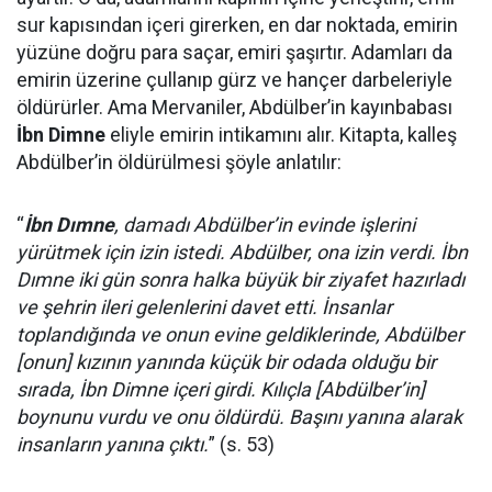
sur kapısından içeri girerken, en dar noktada, emirin
yüzüne doğru para saçar, emiri şaşırtır. Adamları da
emirin üzerine çullanıp gürz ve hançer darbeleriyle
öldürürler. Ama Mervaniler, Abdülber’in kayınbabası
İbn Dimne
eliyle emirin intikamını alır. Kitapta, kalleş
Abdülber’in öldürülmesi şöyle anlatılır:
“
İbn Dımne
, damadı Abdülber’in evinde işlerini
yürütmek için izin istedi. Abdülber, ona izin verdi. İbn
Dımne iki gün sonra halka büyük bir ziyafet hazırladı
ve şehrin ileri gelenlerini davet etti. İnsanlar
toplandığında ve onun evine geldiklerinde, Abdülber
[onun] kızının yanında küçük bir odada olduğu bir
sırada, İbn Dimne içeri girdi. Kılıçla [Abdülber’in]
boynunu vurdu ve onu öldürdü. Başını yanına alarak
insanların yanına çıktı.
” (s. 53)