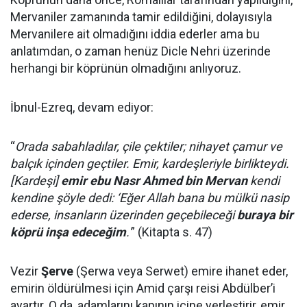
Mervaniler zamanında tamir edildiğini, dolayısıyla
Mervanilere ait olmadığını iddia ederler ama bu
anlatımdan, o zaman henüz Dicle Nehri üzerinde
herhangi bir köprünün olmadığını anlıyoruz.
İbnul-Ezreq, devam ediyor:
“
Orada sabahladılar, çile çektiler; nihayet çamur ve
balçık içinden geçtiler. Emir, kardeşleriyle birlikteydi.
[Kardeşi]
emir ebu Nasr Ahmed bin Mervan
kendi
kendine şöyle dedi: ‘Eğer Allah bana bu mülkü nasip
ederse, insanların üzerinden geçebileceği
buraya bir
köprü inşa edeceğim
.'
” (Kitapta s. 47)
Vezir
Şerve
(Şerwa veya Serwet) emire ihanet eder,
emirin öldürülmesi için Amid çarşı reisi Abdülber’i
ayartır. O da, adamlarını kapının içine yerleştirir, emir