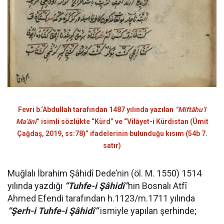
Fevri b.‘Abdullah tarafından 1487 yılında yazılan
“Miftāhu’l
Ma‘āni
” isimli sözlükte “Kürd” ve “Vilâyet-i Kürdistan (Ümit
Çağdaş, 2019, ss:78)” ifadelerinin bulunduğu kısım (54b 7.
satır)
Muğlalı İbrahim Şâhidî Dede’nin (öl. M. 1550) 1514
yılında yazdığı
“Tuhfe-i Şâhidî”
nin Bosnalı Atfî
Ahmed Efendi tarafından h.1123/m.1711 yılında
“Şerh-i Tuhfe-i Şâhidî”
ismiyle yapılan şerhinde;