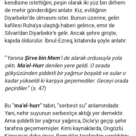
kendisine istettiğini, peşin olarak iki yüz bin dirhem
de mehir gönderdiğini anlatır. Kız, evliliğinin
Diyarbekir’de olmasını ister. Bunun üzerine, gelin
kafilesi Ruha’ya ulaştığı haberi gelince, emir de
Silvan’dan Diyarbekir’e gelir. Ancak şehre girişte,
kapıda öldürülür. İbnul-Ezreq, kitabında şöyle anlatır:
“
Yanına
Şirve bin Mem
’i de alarak ordusuyla yola
çıktı.
Ma’el-Hurr
denilen yere geldi. O sırada
gökyüzünden şiddetli bir yağmur boşaldı ve sular o
kadar yükseldi ki karşıya geçemediler. Geceyi orada
geçirdiler.
” (s. 47)
Bu “
ma’el-hurr
” tabiri, “serbest su” anlamındadır.
Yani, nehir suyunun serbestçe aktığı yer demektir.
Ama şiddetli bir yağmur yağınca, Dicle’yi geçip şehir
tarafına geçememişler. Kimi kaynaklarda, Ongözlü
Köprünün daha önce, Romalılar tarafından yapıldığını,