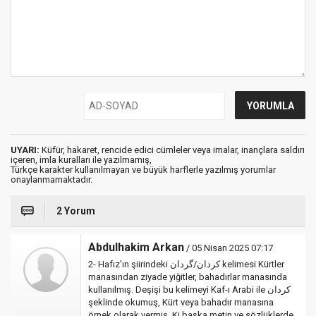
UYARI:
Küfür, hakaret, rencide edici cümleler veya imalar, inançlara saldırı
içeren, imla kuralları ile yazılmamış,
Türkçe karakter kullanılmayan ve büyük harflerle yazılmış yorumlar
onaylanmamaktadır.
2 Yorum
Abdulhakim Arkan
/ 05 Nisan 2025 07:17
2- Hafız’ın şiirindeki کردان/گردان kelimesi Kürtler
manasından ziyade yiğitler, bahadırlar manasında
kullanılmış. Deşişi bu kelimeyi Kaf-ı Arabi ile کردان
şeklinde okumuş, Kürt veya bahadır manasına
örnek olarak vermiş. Ki başka metin ve sözlüklerde