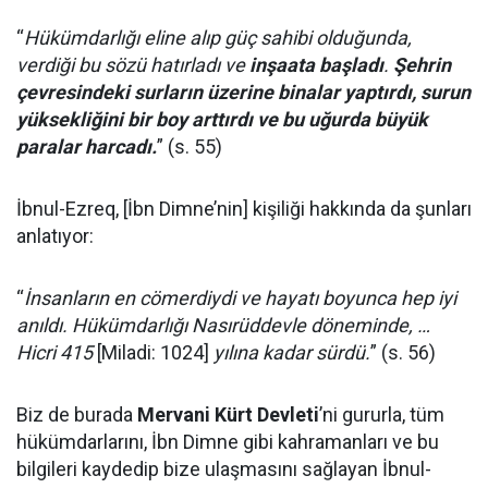
“
Hükümdarlığı eline alıp güç sahibi olduğunda,
verdiği bu sözü hatırladı ve
inşaata başladı
.
Şehrin
çevresindeki surların üzerine binalar yaptırdı, surun
yüksekliğini bir boy arttırdı ve bu uğurda büyük
paralar harcadı.
” (s. 55)
İbnul-Ezreq, [İbn Dimne’nin] kişiliği hakkında da şunları
anlatıyor:
“
İnsanların en cömerdiydi ve hayatı boyunca hep iyi
anıldı. Hükümdarlığı Nasırüddevle döneminde, …
Hicri 415
[Miladi: 1024]
yılına kadar sürdü.
” (s. 56)
Biz de burada
Mervani Kürt Devleti
’ni gururla, tüm
hükümdarlarını, İbn Dimne gibi kahramanları ve bu
bilgileri kaydedip bize ulaşmasını sağlayan İbnul-