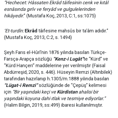
“Hechecet: Hâssaten Ekrâd tâifesinin cenk ve kıtâl
esnâsında gırîv ve feryâd ve gulgulelerinden
hikâyedir
.” (Mustafa Koç, 2013, C:1, ss:1075)
‘Et-turdîn:
Ekrâd
tâifesine mahsûs bir ta‘âm adıdır.”
(Mustafa Koç, 2013, C:2, s. 1494)
Şeyh Farıs el-Hûrî’nin 1876 yılında basılan Türkçe-
Farsça-Arapça sözlüğü
“Kenz-i Lugât”
te “Kürd” ve
“Kürd Hançeri” maddelerine yer verilmiştir (Faisal
Abdürreşid, 2020, s. 446). Hüseyin Remzi (Altınbilek)
tarafından hazırlanıp h.1305/m.1888 yılında basılan
“Lügat-i Remzi”
sözlüğünde de “Çepüş” kelimesi
için
“Bir yaşındaki keçi ve
Kürdistan
ahalisi bir
yaşındaki koyuna dahi ıtlak ve tesmiye ediyorlar.”
(Halim Bilgin, 2019, ss:499) ibaresi kullanılmıştır.