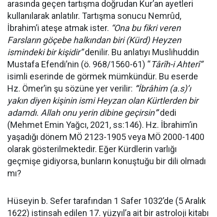
arasında geçen tartışma doğrudan Kur’an ayetleri
kullanılarak anlatılır. Tartışma sonucu Nemrûd,
İbrahim’i ateşe atmak ister.
“Ona bu fikri veren
Farsların göçebe halkından biri (Kürd) Heyzen
ismindeki bir kişidir”
denilir. Bu anlatıyı Muslihuddin
Mustafa Efendi’nin (ö. 968/1560-61) “
Târîh-i Ahterî”
isimli eserinde de görmek mümkündür. Bu eserde
Hz. Ömer’in şu sözüne yer verilir:
“
İbrâhim (a.s)’ı
yakın diyen kişinin ismi Heyzan olan Kürtlerden bir
adamdı. Allah onu yerin dibine geçirsin
”
dedi
(Mehmet Emin Yağcı, 2021, ss:146). Hz. İbrahim’in
yaşadığı dönem MÖ 2123-1905 veya MÖ 2000-1400
olarak gösterilmektedir. Eğer Kürdlerin varlığı
geçmişe gidiyorsa, bunların konuştuğu bir dili olmadı
mı?
Hüseyin b. Sefer tarafından 1 Safer 1032’de (5 Aralık
1622) istinsah edilen 17. yüzyıl’a ait bir astroloji kitabı