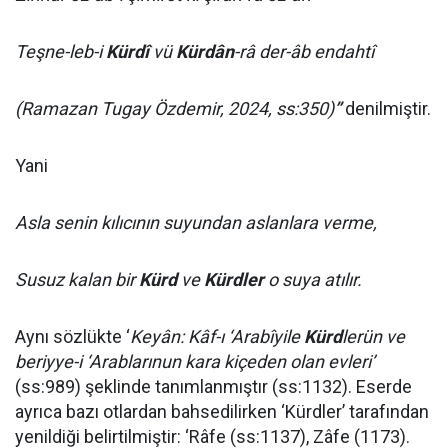
Teşne-leb-i
Kürdî
vü
Kürdân
-râ der-âb endahtî
(Ramazan Tugay Özdemir, 2024, ss:350)
”
denilmiştir.
Yani
Asla senin kılıcının suyundan aslanlara verme,
Susuz kalan bir
Kürd
ve
Kürdler
o suya atılır.
Aynı sözlükte ‘
Keyân: Kâf-ı ‘Arabîyile
Kürd
lerün ve
beriyye-i ‘Arablarınun kara kiçeden olan evleri’
(ss:989) şeklinde tanımlanmıştır (ss:1132). Eserde
ayrıca bazı otlardan bahsedilirken ‘Kürdler’ tarafından
yenildiği belirtilmiştir: ‘Râfe (ss:1137), Zâfe (1173).