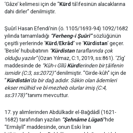
‘Gâze’ kelimesi için de “
Kürd
tâ‘ifesinün alacaklarına
dahi dirler” denilmiştir.
Şuûrî Hasan Efendi’nin (ö. 1105/1693-94) 1092/1682
yılında tamamladığı
“
Ferheng-i Şuūrī
”
sözlüğünün
çeşitli yerlerinde ‘
Kürd
/
Ekrâd’
ve ‘
Kürdistan
’ geçer.
‘Besle’ hububatının
“
Kürdistan
taraflarında çok
olduğu yazılır”
(Ozan Yılmaz, C:1, 2019, ss:861). ‘Zîg’
maddesinde de
“
Kūh-ı Gīlū
Kürd
lerinden bir ṭāifenin
ismidir
(C:3, ss:2072)”
denilmiştir. “Girde-kûh” için de
“
Kürdistân
’da bir dağ adıdır. Sâkin olan âdemleri
ekser mülhid ve bî-mezheb olurlar imiş (C:4,
ss:3178)”
tanımı mevcuttur.
17. yy alimlerinden Abdülkadir el-Bağdâdî (1621-
1682) tarafından yazılan
“Şehnâme Lügati”
nde
“Ermâyîl” maddesinde, onun Eski İran