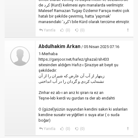
de کرد (Kurd) kelimesi aynı manalarda verilmiştir.
Malesef Ramazan Tugay Özdemir Farsça metni çok
hatalı bir şekilde çevirmiş, hatta ‘yapmak’
manasındaki ‘کرد’i bile Kürd olarak tercüme etmiştir.
Yanıtla
(0)
(0)
Abdulhakim Arkan
/ 05 Nisan 2025 07:16
1-Merhaba
https://ganjoor.net/hafez/ghazal/sh433
sitesinden aldığım Hafız-ı Şiraziye ait beyit şu
şekildedir:
‎زینهار از آب آن عارض که شیران را از آن
‎تشنه‌لب کردی و گردان را در آب انداختی
Zinhar ez ab-ı an arız ki şiran ra ez an
Teşne-leb kerdi vu gurdan ra der ab endahti
O (güzel)yüzün suyundan kendini sakın ki aslanları
kendine susatır ve yiğitleri o suya atar ( o suda
boğar)
Yanıtla
(0)
(0)