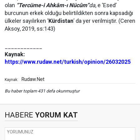
olan
“Tercüme-i Ahkâm-ı Nücûm”
da
, e ‘Esed’
burcunun erkek olduğu belirtildikten sonra kapsadığı
ülkeler sayılırken ‘
Kürdistan
’ da yer verilmiştir. (Ceren
Aksoy, 2019, ss:143)
____________
Kaynak:
https://www.rudaw.net/turkish/opinion/26032025
Rudaw.Net
Kaynak:
Bu haber toplam 431 defa okunmuştur
HABERE
YORUM KAT