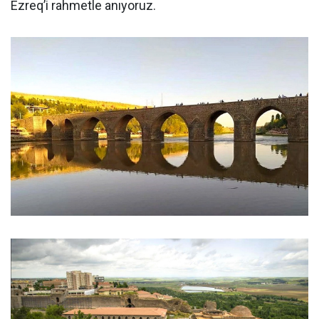
Ezreq’i rahmetle anıyoruz.