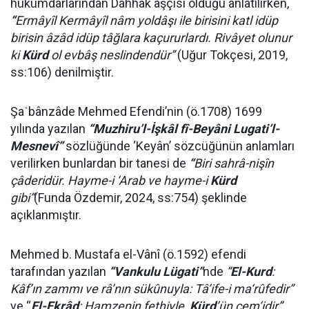
hükümdarlarından Dahhâk aşçısı olduğu anlatılırken,
“
Ermâyîl Kermâyîl nâm yoldâşı ile birisini katl idüp
birisin âzâd idüp tâğlara kaçururlardı. Rivâyet olunur
ki
Kürd
ol evbâş neslindendür”
(Uğur Tokçesi, 2019,
ss:106) denilmiştir.
Şaʿbânzâde Mehmed Efendi’nin (ö.1708) 1699
yılında yazılan
“Muzhiru’l-İşkâl fî-Beyâni Lugati’l-
Mesnevî”
sözlüğünde ‘Keyân’ sözcüğünün anlamları
verilirken bunlardan bir tanesi de
“
Biri sahrâ-nişîn
çâderidür. Hayme-i ‘Arab ve hayme-i
Kürd
gibi”
(Funda Özdemir, 2024, ss:754) şeklinde
açıklanmıştır.
Mehmed b. Mustafa el-Vânî (ö.1592) efendi
tarafından yazılan
“Vankulu Lügati”
nde
“
El-Kurd
:
Kâf’ın zammı ve râ’nın sükûnuyla: Tâ’ife-i ma‘rûfedir”
ve “
El-Ekrâd
: Hamzenin fethiyle,
Kürd
’ün cem‘idir”