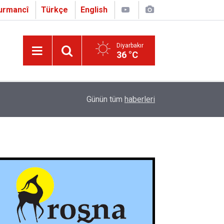
urmancî
Türkçe
English
Diyarbakır
36 °C
16:01
Çapo 3. o Hîrakerde yê Ferhengê Zazakî-Tirkî V
Günün tüm
haberleri