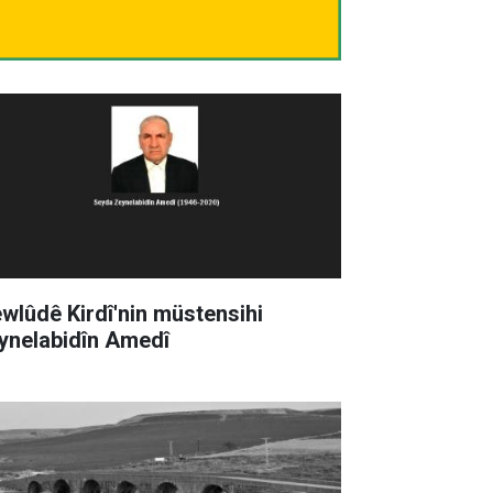
wlûdê Kirdî'nin müstensihi
ynelabidîn Amedî