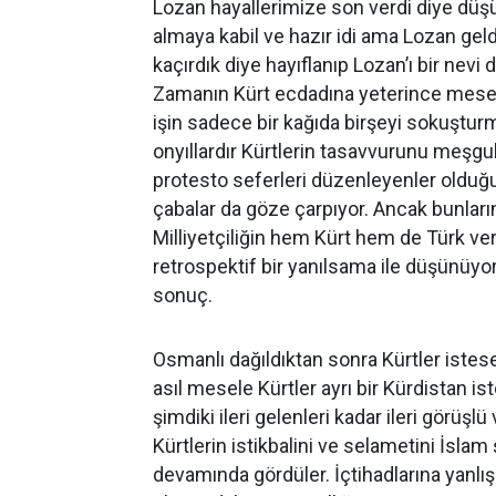
Lozan hayallerimize son verdi diye düşün
almaya kabil ve hazır idi ama Lozan geldi
kaçırdık diye hayıflanıp Lozan’ı bir nevi 
Zamanın Kürt ecdadına yeterince meseley
işin sadece bir kağıda birşeyi sokuştur
onyıllardır Kürtlerin tasavvurunu meşgu
protesto seferleri düzenleyenler olduğu
çabalar da göze çarpıyor. Ancak bunların
Milliyetçiliğin hem Kürt hem de Türk ve
retrospektif bir yanılsama ile düşünüyor
sonuç.
Osmanlı dağıldıktan sonra Kürtler istes
asıl mesele Kürtler ayrı bir Kürdistan ist
şimdiki ileri gelenleri kadar ileri görüşl
Kürtlerin istikbalini ve selametini İslam 
devamında gördüler. İçtihadlarına yanlış 