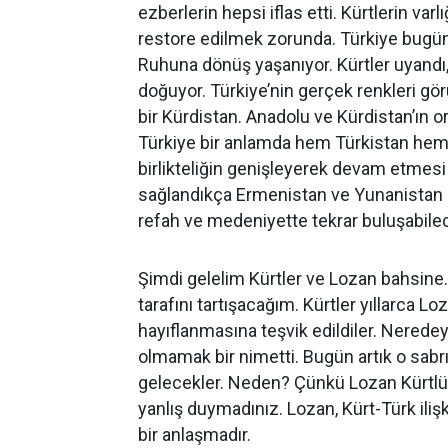
ezberlerin hepsi iflas etti. Kürtlerin varl
restore edilmek zorunda. Türkiye bugün b
Ruhuna dönüş yaşanıyor. Kürtler uyandı, T
doğuyor. Türkiye’nin gerçek renkleri görün
bir Kürdistan. Anadolu ve Kürdistan’ın or
Türkiye bir anlamda hem Türkistan hem d
birlikteliğin genişleyerek devam etmesi ge
sağlandıkça Ermenistan ve Yunanistan g
refah ve medeniyette tekrar buluşabilec
Şimdi gelelim Kürtler ve Lozan bahsine.
tarafını tartışacağım. Kürtler yıllarca L
hayıflanmasına teşvik edildiler. Neredeys
olmamak bir nimetti. Bugün artık o sabrı
gelecekler. Neden? Çünkü Lozan Kürtlüğ
yanlış duymadınız. Lozan, Kürt-Türk ilişk
bir anlaşmadır.