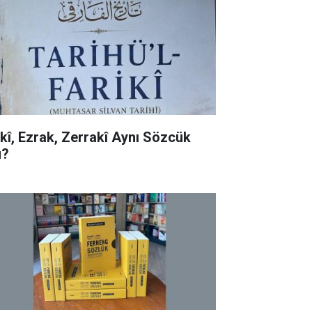
rkî, Ezrak, Zerrakî Aynı Sözcük
?