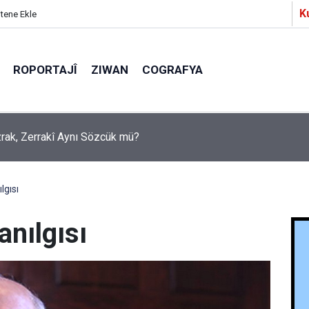
K
itene Ekle
ROPORTAJÎ
ZIWAN
COGRAFYA
a Partîzanan Nimûneyeka Piçûk
lgısı
anılgısı