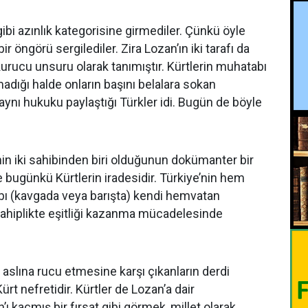
gibi azınlık kategorisine girmediler. Çünkü öyle
 öngörü sergilediler. Zira Lozan’ın iki tarafı da
n kurucu unsuru olarak tanımıştır. Kürtlerin muhatabı
adığı halde onların başını belalara sokan
 aynı hukuku paylaştığı Türkler idi. Bugün de böyle
’nin iki sahibinden biri olduğunun dokümanter bir
i ve bugünkü Kürtlerin iradesidir. Türkiye’nin hem
bı (kavgada veya barışta) kendi hemvatan
 sahiplikte eşitliği kazanma mücadelesinde
 aslına rucu etmesine karşı çıkanların derdi
Kürt nefretidir. Kürtler de Lozan’a dair
 kaçmış bir fırsat gibi görmek, millet olarak