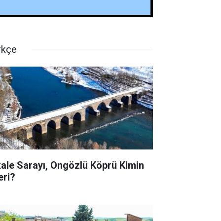
rkçe
kale Sarayı, Ongözlü Köprü Kimin
eri?