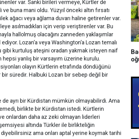
enler var. Sanki birileri vermeye, Kürtler de
 ve buna mani oldu. Yüzyıl önceki altın fırsatı
dilek ağacı veya ağlama duvarı haline getirenler var.
e asılmadıkları için verip veriştirenler var. Bu
mayla hallolmuş olacağını zanneden yaklaşımlar
l ediyor. Lozan’a veya Washington’a Lozan temalı
 gibi kurtuluş ateşini oradan yakmak isteyen naif
Ba
 hepsi yanlış bir varsayım üzerine kurulu.
oğu
rsiyonları olayın Kürtlerin etrafında döndüğünü
 bir süredir. Halbuki Lozan bir sebep değil bir
e de ayrı bir Kürdistan mümkün olmayabilirdi. Ama
emedi, birlikte bir Kürdistan istedi. Kürtlerin
ü ve onlardan daha az zeki olmayan liderleri
şemsiyesi altında Türkler ile birlikteliğin
diyebilirsiniz ama onları aptal yerine koymak tarihi