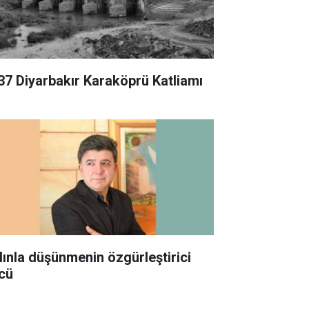
37 Diyarbakır Karaköprü Katliamı
lınla düşünmenin özgürleştirici
cü