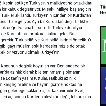
ığı kesinleştikçe Türkiye’nin malikiyetine ortaklıkları
Tü
ir kabuk değiştiriyor. Misak-ı Milliye, başlangıcın
Ge
ürkler akıllandı. Türkiye’nin içinden bir Kürdistan
ür hale geliyor. Ayrı bir Kürdistan değil, birlikte
tak coğrafyasına bir süredir Türkiye deniliyor.
e Kürdistan’ın ortak adı haline geldi. Bu
rekir. Türk birliği ve Kürt birliği birinci öncelik. O
ibi gayrimüslim eski kardeşlerimizle de ortak
ek bir vizyonu olmalı Türkiye’nin.
 Konunun değişik boyutları var. Ben sadece bir
ozan’da azınlık olarak bile tanınmamış olmanın
e Lozan’ın yasını tuttular. Halbuki azınlık
n karşılığını alma ve hayrını görme noktasına
ün geleceğe saklanmış bir kazanımıdır. Evet,
ileri açısından Kürtlerin aleyhine değil, lehine olan