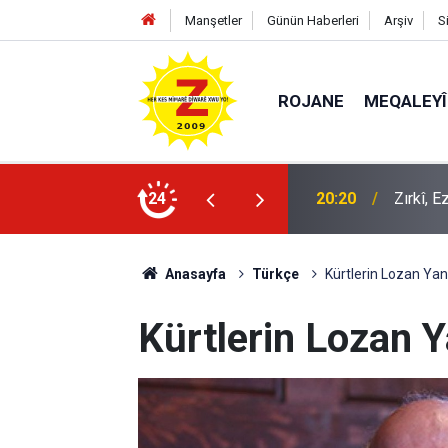
Manşetler
Günün Haberleri
Arşiv
S
ROJANE
MEQALEYÎ
k mü?
24
09:56
Ji Zilm
Anasayfa
Türkçe
Kürtlerin Lozan Yanı
Kürtlerin Lozan Y