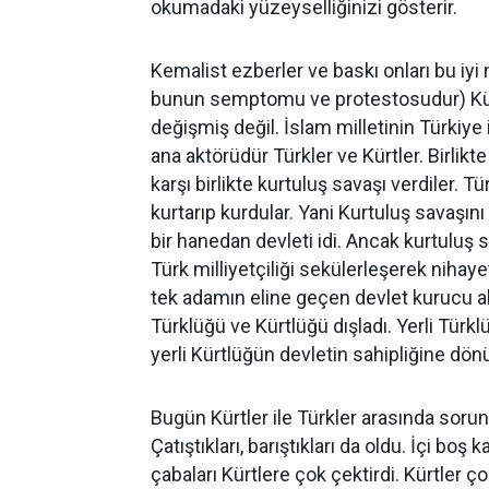
okumadaki yüzeyselliğinizi gösterir.
Kemalist ezberler ve baskı onları bu iy
bunun semptomu ve protestosudur) Kürtl
değişmiş değil. İslam milletinin Türkiye
ana aktörüdür Türkler ve Kürtler. Birlikt
karşı birlikte kurtuluş savaşı verdiler. Tü
kurtarıp kurdular. Yani Kurtuluş savaşını
bir hanedan devleti idi. Ancak kurtuluş sa
Türk milliyetçiliği sekülerleşerek nihay
tek adamın eline geçen devlet kurucu aktö
Türklüğü ve Kürtlüğü dışladı. Yerli Türk
yerli Kürtlüğün devletin sahipliğine dö
Bugün Kürtler ile Türkler arasında sorun
Çatıştıkları, barıştıkları da oldu. İçi bo
çabaları Kürtlere çok çektirdi. Kürtler 