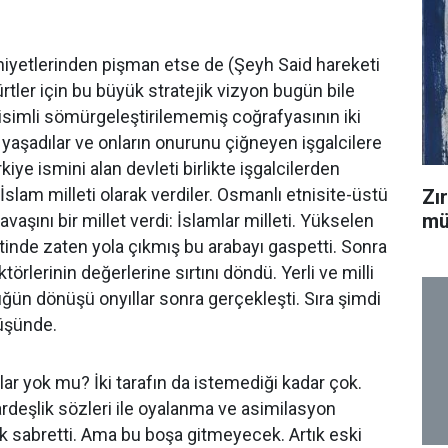
i niyetlerinden pişman etse de (Şeyh Said hareketi
er için bu büyük stratejik vizyon bugün bile
 isimli sömürgeleştirilememiş coğrafyasının iki
e yaşadılar ve onların onurunu çiğneyen işgalcilere
rkiye ismini alan devleti birlikte işgalcilerden
 İslam milleti olarak verdiler. Osmanlı etnisite-üstü
Zı
mü
vaşını bir millet verdi: İslamlar milleti. Yükselen
etinde zaten yola çıkmış bu arabayı gaspetti. Sonra
rlerinin değerlerine sırtını döndü. Yerli ve milli
lüğün dönüşü onyıllar sonra gerçekleşti. Sıra şimdi
nüşünde.
lar yok mu? İki tarafın da istemediği kadar çok.
ş kardeşlik sözleri ile oyalanma ve asimilasyon
çok sabretti. Ama bu boşa gitmeyecek. Artık eski