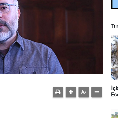
Tü
İç
Es