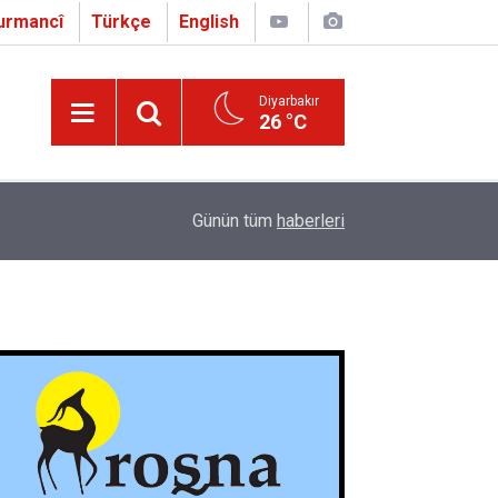
urmancî
Türkçe
English
Diyarbakır
26 °C
16:01
Çapo 3. o Hîrakerde yê Ferhengê Zazakî-Tirkî V
Günün tüm
haberleri