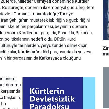
920’lerde, Milletler Cemiyeti döneminde Kürdler,
ı. Bu süreçte, dönemin iki emperyal gücü, İngiltere
ü devleti Osmanlı İmparatorluğu/Türkiye
an Şahlığı’nın müşterek işbirliği ve güçbirliğini
anın iskeletinin parçalanması, beyninin dumura
erden sonra Kürdler her parçada, Başur’da, Bakur’da,
on politikalarının hedefi oldu. Bütün Kürd
, kültürüyle tarihlerden, yeryüzünden silmek için
Zı
litikalar, Kürdistan’ın dört parçasında da şu veya
mü
’ın bir parçasının da Kafkasya’da olduğunu
nın önemi
omut durumu
 karşısında
sa başlasın,
n bu