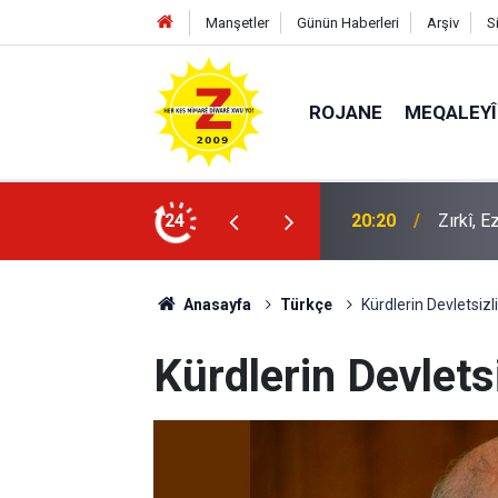
Manşetler
Günün Haberleri
Arşiv
S
ROJANE
MEQALEYÎ
k mü?
24
09:56
Ji Zilm
Anasayfa
Türkçe
Kürdlerin Devletsiz
Kürdlerin Devlets