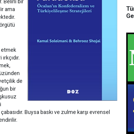
Belirli bir
Tü
lir ama
Ge
ktedir.
 örgütü
e etmek
 ırkçıdır.
tmek,
ryüzünden
yetçilik de
ğun bir
kuşkusuz
i
çabasıdır. Buysa baskı ve zulme karşı evrensel
dirilir.