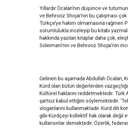
Yıllardır Öcalan’nın düşünce ve tutumu
ve Behrooz Shojai’nin bu çalışması çok 
Türkçe’ye hakim olmamasına rağmen PK
sorumlulukla inceleyip bu kitabı yazmal
hakkında yazılan kitaplar daha çok, eleş
Soleimani’nin ve Behrooz Shojai’nin incel
Gelinen bu aşamada Abdullah Öcalan, Kü
Kürd olan bütün değerlerden vazgeçtiğini
Kültürel haklarını reddetmektedir. Türk A
şartsız kabul ettiğini söylemektedir. ‘Tek b
sloganlarını kullanmaktadır. Kürd dili ko
gibi Kürdçeyi kollektif hak olarak değil 
kullansınlar demektedir. Özerlik, feder