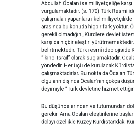
Abdullah Öcalan ise milliyetçeliğe karş
vurgulamaktadır. (s. 170) Türk Resmi ideo
çalışmaları yapanlara ilkel milliyetçilikl
arasında bu konuda hiçbir fark yoktur. Ö
gerekli olmadığını, Kürdlere devlet ist
karşı da hiçbir eleştiri yürütmemekted
belirtmektedir. Türk resmî ideolojiside 
“ikinci İsrail” olarak suçlamaktadır. Öca
yöndedir. Her üçü de kurulacak Kürdista
çalışmaktadırlar. Bu nokta da Öcalan Tü
olguların dışında Öcalan’nın çokça düşü
deyimiyle “Türk devletine hizmet ettiği
Bu düşüncelerinden ve tutumundan dolayı
gerekir. Ama Öcalan eleştirilerine başl
dolayı özellikle Kuzey Kürdistan’daki Kü