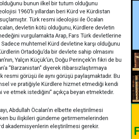
ı olduğunu bunun ilkel bir tutum olduğunu
lojisi 1960’lı yıllardan beri Kürd ve Kürdistan
e suçlamıştır. Türk resmi ideolojisi ile Öcalan
calan, devletin kötü olduğunu, Kürdlere devletin
emedeğini vurgulamakta Arap, Fars Türk devletlerine
ir. Sadece muhtemel Kürd devletine karşı olduğunu
Kürdlerin Ortadoğu’da bir devlete sahip olmasını
lan’nın, Yalçın Küçük’ün, Doğu Perinçek’in fikri de bu
n’a “Barzanistan” diyerek itibarsızlaştırmaya
rk resmi görüşü ile aynı görüşü paylaşmaktadır. Bu
nsel ve pratiğiyle Kürdlere hizmet etmediği kendi
ni ve etmek istediğini” açıkça beyan etmektedir.
, Abdullah Öcalan’ın elbette eleştirilmesi
arken bu ilişkileri gündeme getirmemelerinden
rd akademisyenlerin eleştirilmesi gerekir.