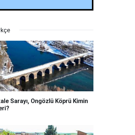
rkçe
kale Sarayı, Ongözlü Köprü Kimin
eri?