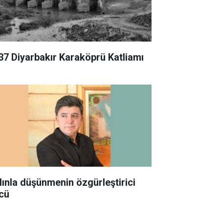
37 Diyarbakır Karaköprü Katliamı
lınla düşünmenin özgürleştirici
cü