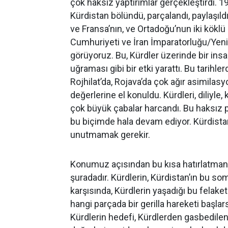
çok haksız yaptırımlar gerçekleştirdi. 1
Kürdistan bölündü, parçalandı, paylaşıld
ve Fransa’nın, ve Ortadoğu’nun iki kökl
Cumhuriyeti ve İran İmparatorluğu/Yeni İr
görüyoruz. Bu, Kürdler üzerinde bir ins
uğraması gibi bir etki yarattı. Bu tarihl
Rojhilat’da, Rojava’da çok ağır asimilasy
değerlerine el konuldu. Kürdleri, diliyle
çok büyük çabalar harcandı. Bu haksız po
bu biçimde hala devam ediyor. Kürdistan
unutmamak gerekir.
Konumuz açısından bu kısa hatırlatma
şuradadır. Kürdlerin, Kürdistan’ın bu s
karşısında, Kürdlerin yaşadığı bu felaket
hangi parçada bir gerilla hareketi başlar
Kürdlerin hedefi, Kürdlerden gasbedile