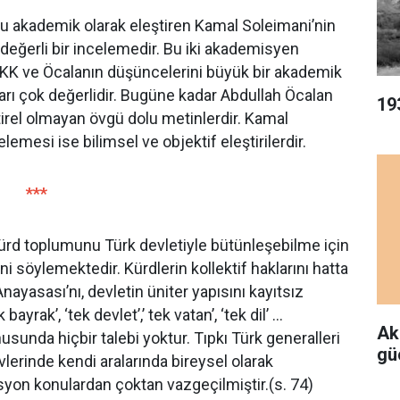
nu akademik olarak eleştiren Kamal Soleimani’nin
değerli bir incelemedir. Bu iki akademisyen
K ve Öcalanın düşüncelerini büyük bir akademik
arı çok değerlidir. Bugüne kadar Abdullah Öcalan
19
tirel olmayan övgü dolu metinlerdir. Kamal
emesi ise bilimsel ve objektif eleştirilerdir.
***
rd toplumunu Türk devletiyle bütünleşebilme için
 söylemektedir. Kürdlerin kollektif haklarını hatta
nayasası’nı, devletin üniter yapısını kayıtsız
ayrak’, ‘tek devlet’,’ tek vatan’, ‘tek dil’ …
Ak
nusunda hiçbir talebi yoktur. Tıpkı Türk generalleri
gü
evlerinde kendi aralarında bireysel olarak
asyon konulardan çoktan vazgeçilmiştir.(s. 74)