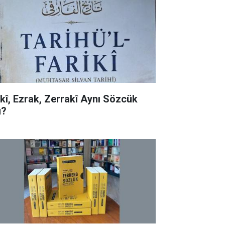
rkî, Ezrak, Zerrakî Aynı Sözcük
?