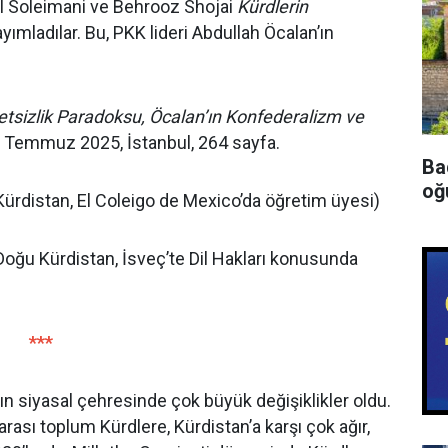
l Soleimani ve Behrooz Shojai
Kürdlerin
ayımladılar. Bu, PKK lideri Abdullah Öcalan’ın
letsizlik Paradoksu, Öcalan’ın Konfederalizm ve
ı, Temmuz 2025, İstanbul, 264 sayfa.
Ba
oğu
ürdistan, El Coleigo de Mexico’da öğretim üyesi)
Doğu Kürdistan, İsveç’te Dil Hakları konusunda
***
n siyasal çehresinde çok büyük değişiklikler oldu.
rası toplum Kürdlere, Kürdistan’a karşı çok ağır,