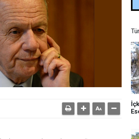
Tü
İç
Es