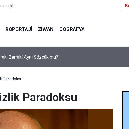
K
itene Ekle
ROPORTAJÎ
ZIWAN
COGRAFYA
a Partîzanan Nimûneyeka Piçûk
lik Paradoksu
izlik Paradoksu