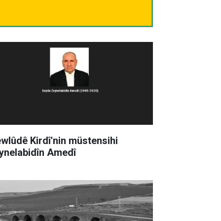
wlûdê Kirdî'nin müstensihi
ynelabidîn Amedî