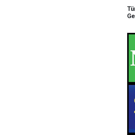
Tü
Ge