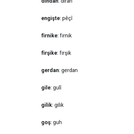
dindan
: diran
engişte
: pêçî
firnike
: firnik
firşike
: firşik
gerdan
: gerdan
gile
: gulî
gilik
: gilik
goş
: guh