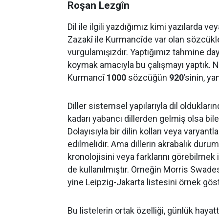
Roşan Lezgîn
Dil ile ilgili yazdığımız kimi yazılarda v
Zazakî ile Kurmancîde var olan sözcükle
vurgulamışızdır. Yaptığımız tahmine dayal
koymak amacıyla bu çalışmayı yaptık. N
Kurmancî
1000
sözcüğün
920
’sinin, ya
Diller sistemsel yapılarıyla dil olduklar
kadarı yabancı dillerden gelmiş olsa bile
Dolayısıyla bir dilin kolları veya varyantl
edilmelidir. Ama dillerin akrabalık durum
kronolojisini veya farklarını görebilmek 
de kullanılmıştır. Örneğin Morris Swades
yine Leipzig-Jakarta listesini örnek göst
Bu listelerin ortak özelliği, günlük haya