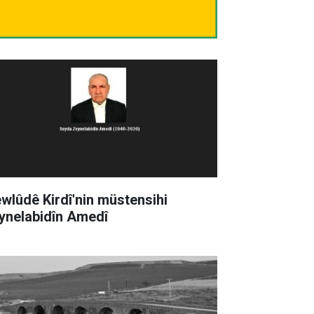
wlûdê Kirdî'nin müstensihi
ynelabidîn Amedî