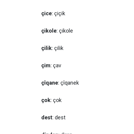
çice
: çiçik
çikole
: çikole
çilik
: çilik
çim
: çav
çîqane
: çîqanek
çok
: çok
dest
: dest