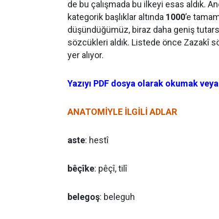
de bu çalışmada bu ilkeyi esas aldık. An
kategorik başlıklar altında
1000
’e tamam
düşündüğümüz, biraz daha geniş tutarsa
sözcükleri aldık. Listede önce Zazakî 
yer alıyor.
Yazıyı PDF dosya olarak okumak veya i
ANATOMİYLE İLGİLİ ADLAR
aste
: hestî
bêçîke
: pêçî, tilî
belegoş
: beleguh