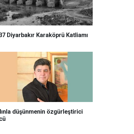
37 Diyarbakır Karaköprü Katliamı
lınla düşünmenin özgürleştirici
cü