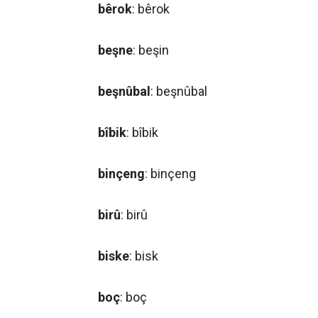
bêrok
: bêrok
beşne
: beşin
beşnûbal
: beşnûbal
bîbik
: bîbik
binçeng
: binçeng
birû
: birû
biske
: bisk
boç
: boç