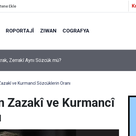
K
itene Ekle
ROPORTAJÎ
ZIWAN
COGRAFYA
a Partîzanan Nimûneyeka Piçûk
Zazakî ve Kurmancî Sözcüklerin Oranı
n Zazakî ve Kurmancî
ı