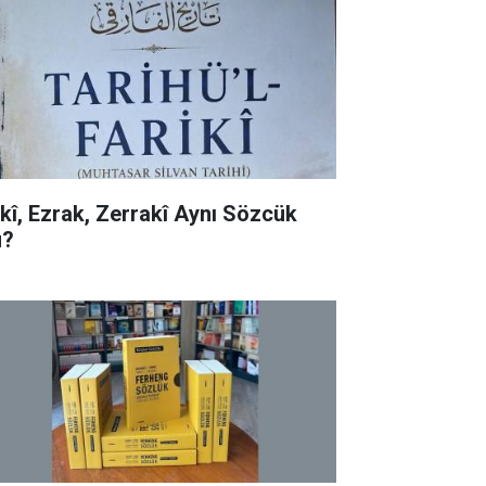
rkî, Ezrak, Zerrakî Aynı Sözcük
?