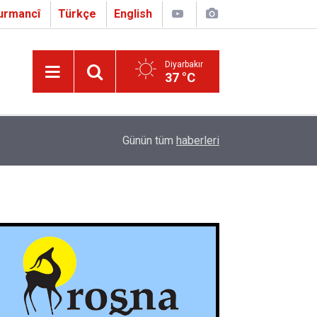
urmancî
Türkçe
English
Diyarbakır
37 °C
16:01
Çapo 3. o Hîrakerde yê Ferhengê Zazakî-Tirkî V
Günün tüm
haberleri