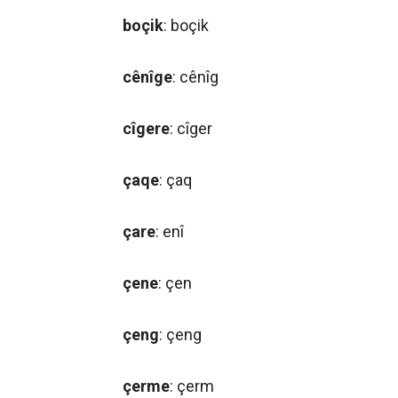
boçik
: boçik
cênîge
: cênîg
cîgere
: cîger
çaqe
: çaq
çare
: enî
çene
: çen
çeng
: çeng
çerme
: çerm