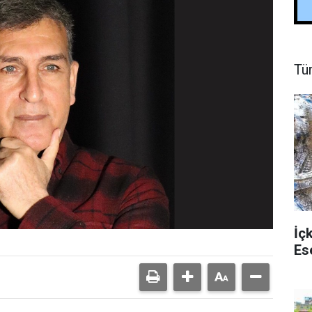
Tü
İç
Es