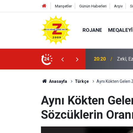
Manşetler
Günün Haberleri
Arşiv
S
ROJANE
MEQALEYÎ
k mü?
24
09:56
Ji Zilm
Anasayfa
Türkçe
Aynı Kökten Gelen 
Aynı Kökten Gele
Sözcüklerin Oran