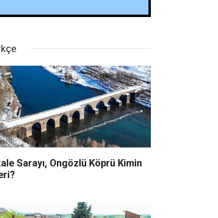
rkçe
kale Sarayı, Ongözlü Köprü Kimin
eri?