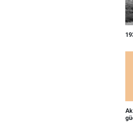
19
Ak
gü