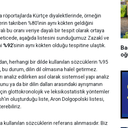
eya röportajlarda Kürtçe diyalektlerinde, örneğin
rin takriben %80’inin aynı kökten geldiğini
ı bu oranı veriye dayalı bir tespit olarak ortaya
eticede, aşağıda listesini sunduğumuz Zazakî ve
ni
%92
’sinin aynı kökten olduğu tespitine ulaştık.
Ba
oğu
ından, herhangi bir dilde kullanılan sözcüklerin %95
, bu durum, dilin dil olmasına halel getirmez.
arı analiz edilirken asıl olarak sistemsel yapı analiz
unu ya da bir dilin dalları arasındaki ayrışmanın
için glottokronolojik ve leksikostatistik yöntemler
h'in oluşturduğu liste, Aron Dolgopolski listesi,
erebiliriz.
tta kullanılan sözcüklerin referans alınmasıdır. Biz