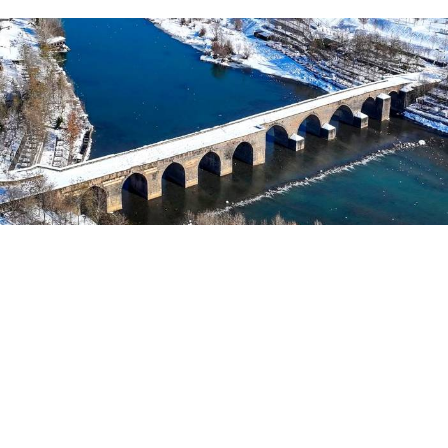
Yayınlanma:
03 Ağustos 2026 Pazartesi 07:58
Roşan Lezgîn
İbnul-Ezreq,
Tarîxu’l-Fariqî
adlı kitabında
Mervani
Kürt Devleti
(983-1085) döneminde, Amid surlarında
açılan yeni kapıdan, köprüden, surların bir boy