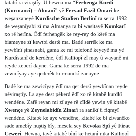
kitabî ra viraştîy. Û hewna ma “
Ferhenga Kurdî
(Kurmancî) – Almanî
” yê
Feryad Fazil Omar
î ke
weşanxaneyê
Kurdische Studien Berlin
î ra serra 1992
de weşanîyabi zî ma Almanya ra bi wasitayê
Komkar
î
xo rê herîna. Êdî ferhengêk ke rey-rey do kêrê ma
biameyne zî kewtbi destê ma. Badê serrêk ke ma
yewbînî şinasnabi, gama ke mi telefonê keyeyê ma yê
Kurdîstanî de kerdêne, êdî Kalliopî zî may û wayanê mi
reyde xeberî dayne. Gama ke serra 1992 de ma
zewicîyay aye qederêk kurmanckî zanayne.
Badê ke ma zewicîyay êdî ma qet dersî yewbînan reyde
nêviraştîy. La aye dest pêkerd êdî xo rê kitabê kurdkî
wendêne. Zafê reyan mi zî aye rê cîldê yewin yê kitabê
Xwençe
yê
Zeynelabidîn Zinar
î ra sanikî û fiqrayî
wendêne. Kitabê ke aye wendêne, kitabê ke bi ziwanêko
sade amebîy nuştiş bîy, mesela sey
Kevoka Spî
yê
Firat
Cewerî
. Hewna, tayê kitabê bînî ke hetanî nika Kalliopî