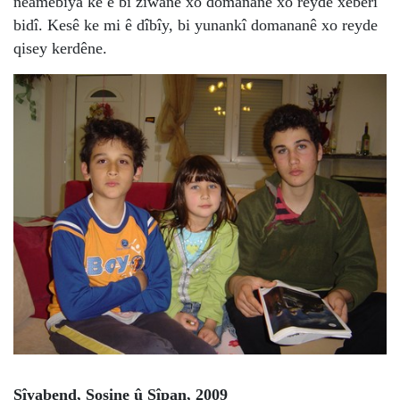
nêamebîya ke ê bi ziwanê xo domananê xo reyde xeberî
bidî. Kesê ke mi ê dîbîy, bi yunankî domananê xo reyde
qisey kerdêne.
Sîyabend, Sosine û Sîpan, 2009