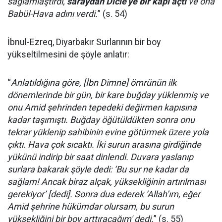
sağlamlaştırdı,
saraydan Dicle’ye bir kapı açtı
ve ona
Babül-Hava adını verdi.
” (s. 54)
İbnul-Ezreq, Diyarbakır Surlarının bir boy
yükseltilmesini de şöyle anlatır:
“
Anlatıldığına göre, [İbn Dimne] ömrünün ilk
dönemlerinde bir gün, bir kare buğday yüklenmiş ve
onu Amid şehrinden tepedeki değirmen kapısına
kadar taşımıştı. Buğday öğütüldükten sonra onu
tekrar yüklenip sahibinin evine götürmek üzere yola
çıktı. Hava çok sıcaktı. İki surun arasına girdiğinde
yükünü indirip bir saat dinlendi. Duvara yaslanıp
surlara bakarak şöyle dedi: ‘Bu sur ne kadar da
sağlam! Ancak biraz alçak, yüksekliğinin artırılması
gerekiyor’ [dedi]. Sonra dua ederek ‘Allah’ım, eğer
Amid şehrine hükümdar olursam, bu surun
yüksekliğini bir boy arttıracağım' dedi.
” (s. 55)