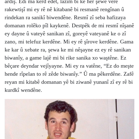
ardiş. Êdî ma kerd edet, lazim bi ke her şewe verê
rakewtişî mi ey rê nê kitabanê bi resmanê rengînan û
rindekan ra sanikî biwendêne. Resmî zî seba hafizaya
domanan rolêko pîl kaykenê. Destpêk de mi resmî nîşanê
ey dayne û vateyê sanikan zî, goreyê vateyanê ke o zî
zano, mi telefuz kerdêne. Mi ey rê şîrove kerdêne. Gama
ke kar û xebate ra, şewa ke mi nêşayne ez ey rê sanikan
biwanîy, a game lajê mi bi rike sanika xo waştêne. Ez
bêçare deyndar vejîyayne. Mi ey ra vatêne, “Ez do meşte
hende rîpelan to rê zêde biwanîy.” Û ma pêkerdêne. Zafê
reyan mi kitabê domanan yê bi ziwanê yunanî zî ey rê bi
kurdkî wendêne.