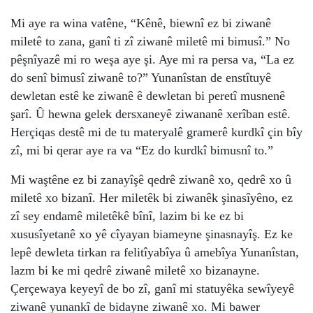
Mi aye ra wina vatêne, “Kênê, biewnî ez bi ziwanê
miletê to zana, ganî ti zî ziwanê miletê mi bimusî.” No
pêşnîyazê mi ro weşa aye şi. Aye mi ra persa va, “La ez
do senî bimusî ziwanê to?” Yunanîstan de enstîtuyê
dewletan estê ke ziwanê ê dewletan bi peretî musnenê
şarî. Û hewna gelek dersxaneyê ziwananê xerîban estê.
Herçiqas destê mi de tu materyalê gramerê kurdkî çin bîy
zî, mi bi qerar aye ra va “Ez do kurdkî bimusnî to.”
Mi waştêne ez bi zanayîşê qedrê ziwanê xo, qedrê xo û
miletê xo bizanî. Her miletêk bi ziwanêk şinasîyêno, ez
zî sey endamê miletêkê bînî, lazim bi ke ez bi
xususîyetanê xo yê cîyayan biameyne şinasnayîş. Ez ke
lepê dewleta tirkan ra felitîyabîya û amebîya Yunanîstan,
lazm bi ke mi qedrê ziwanê miletê xo bizanayne.
Çerçewaya keyeyî de bo zî, ganî mi statuyêka sewîyeyê
ziwanê yunankî de bidayne ziwanê xo. Mi bawer