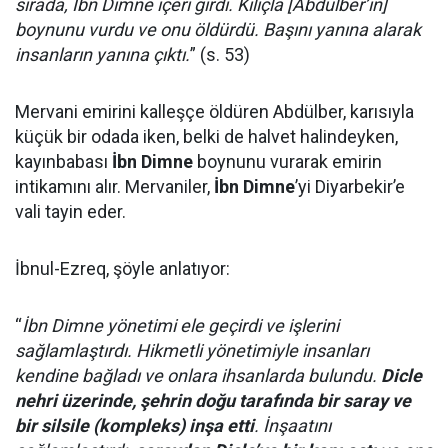
sırada, İbn Dimne içeri girdi. Kılıçla [Abdülber’in]
boynunu vurdu ve onu öldürdü. Başını yanına alarak
insanların yanına çıktı.
” (s. 53)
Mervani emirini kalleşçe öldüren Abdülber, karısıyla
küçük bir odada iken, belki de halvet halindeyken,
kayınbabası
İbn Dimne
boynunu vurarak emirin
intikamını alır. Mervaniler,
İbn Dimne
’yi Diyarbekir’e
vali tayin eder.
İbnul-Ezreq, şöyle anlatıyor:
“
İbn Dimne yönetimi ele geçirdi ve işlerini
sağlamlaştırdı. Hikmetli yönetimiyle insanları
kendine bağladı ve onlara ihsanlarda bulundu.
Dicle
nehri üzerinde, şehrin doğu tarafında bir saray ve
bir silsile (kompleks) inşa etti
. İnşaatını