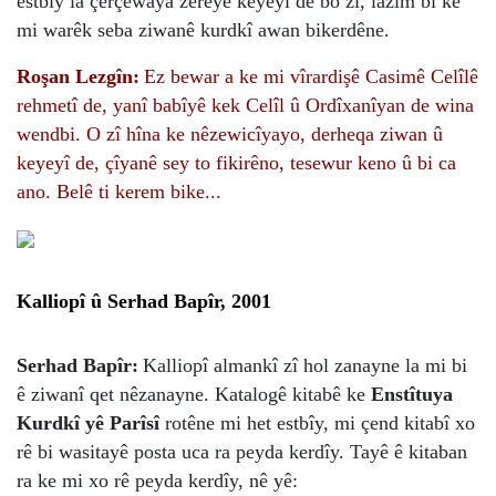
estbîy la çerçewaya zereyê keyeyî de bo zî, lazim bi ke
mi warêk seba ziwanê kurdkî awan bikerdêne.
Roşan Lezgîn:
Ez bewar a ke mi vîrardişê Casimê Celîlê
rehmetî de, yanî babîyê kek Celîl û Ordîxanîyan de wina
wendbi. O zî hîna ke nêzewicîyayo, derheqa ziwan û
keyeyî de, çîyanê sey to fikirêno, tesewur keno û bi ca
ano. Belê ti kerem bike...
Kalliopî û Serhad Bapîr, 2001
Serhad Bapîr:
Kalliopî almankî zî hol zanayne la mi bi
ê ziwanî qet nêzanayne. Katalogê kitabê ke
Enstîtuya
Kurdkî yê Parîsî
rotêne mi het estbîy, mi çend kitabî xo
rê bi wasitayê posta uca ra peyda kerdîy. Tayê ê kitaban
ra ke mi xo rê peyda kerdîy, nê yê: