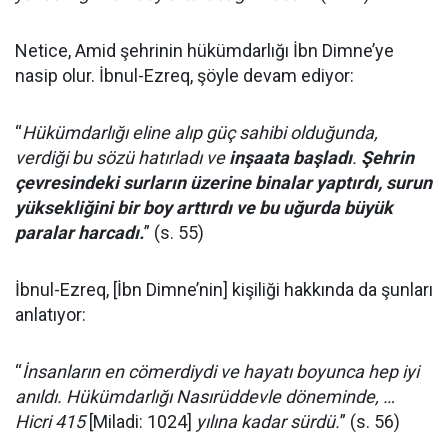
Netice, Amid şehrinin hükümdarlığı İbn Dimne’ye
nasip olur. İbnul-Ezreq, şöyle devam ediyor:
“
Hükümdarlığı eline alıp güç sahibi olduğunda,
verdiği bu sözü hatırladı ve
inşaata başladı
.
Şehrin
çevresindeki surların üzerine binalar yaptırdı, surun
yüksekliğini bir boy arttırdı ve bu uğurda büyük
paralar harcadı.
” (s. 55)
İbnul-Ezreq, [İbn Dimne’nin] kişiliği hakkında da şunları
anlatıyor:
“
İnsanların en cömerdiydi ve hayatı boyunca hep iyi
anıldı. Hükümdarlığı Nasırüddevle döneminde, …
Hicri 415
[Miladi: 1024]
yılına kadar sürdü.
” (s. 56)