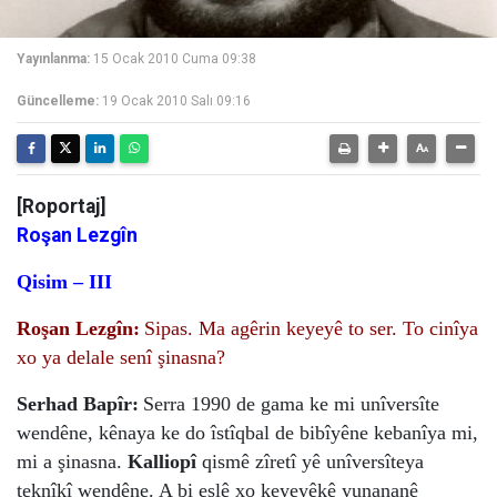
Yayınlanma:
15 Ocak 2010 Cuma 09:38
Güncelleme:
19 Ocak 2010 Salı 09:16
[Roportaj]
Roşan Lezgîn
Qisim – III
Roşan Lezgîn:
Sipas. Ma agêrin keyeyê to ser. To cinîya
xo ya delale senî şinasna?
Serhad Bapîr:
Serra 1990 de gama ke mi unîversîte
wendêne, kênaya ke do îstîqbal de bibîyêne kebanîya mi,
mi a şinasna.
Kalliopî
qismê zîretî yê unîversîteya
teknîkî wendêne. A bi eslê xo keyeyêkê yunananê