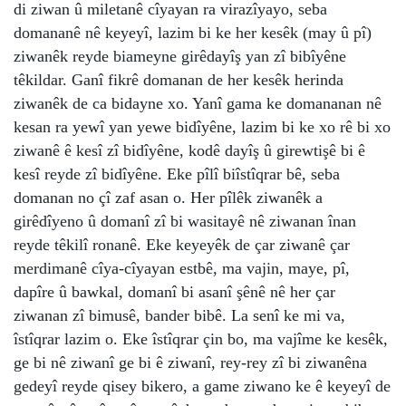
di ziwan û miletanê cîyayan ra virazîyayo, seba
domananê nê keyeyî, lazim bi ke her kesêk (may û pî)
ziwanêk reyde biameyne girêdayîş yan zî bibîyêne
têkildar. Ganî fikrê domanan de her kesêk herinda
ziwanêk de ca bidayne xo. Yanî gama ke domananan nê
kesan ra yewî yan yewe bidîyêne, lazim bi ke xo rê bi xo
ziwanê ê kesî zî bidîyêne, kodê dayîş û girewtişê bi ê
kesî reyde zî bidîyêne. Eke pîlî biîstîqrar bê, seba
domanan no çî zaf asan o. Her pîlêk ziwanêk a
girêdîyeno û domanî zî bi wasitayê nê ziwanan înan
reyde têkilî ronanê. Eke keyeyêk de çar ziwanê çar
merdimanê cîya-cîyayan estbê, ma vajin, maye, pî,
dapîre û bawkal, domanî bi asanî şênê nê her çar
ziwanan zî bimusê, bander bibê. La senî ke mi va,
îstîqrar lazim o. Eke îstîqrar çin bo, ma vajîme ke kesêk,
ge bi nê ziwanî ge bi ê ziwanî, rey-rey zî bi ziwanêna
gedeyî reyde qisey bikero, a game ziwano ke ê keyeyî de