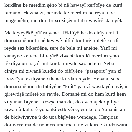
kerdêne ke merdim şêno bi nê hawayî xerîbîye de kurd
bimano. Hewna zî, herinda ke merdim bê reya û bê
binge nêbo, merdim bi xo zî şêno bibo wayîrê statuyêk.
Ma keyeyêkê pîlî ra yenê. Têkilîyê ke do cinîya mi û
domananê mi bi nê keyeyê pîlî û kulturê miletê kurdî
reyde saz bikerdêne, sere de bala mi antêne. Yanî mi
zanayne ke tena bi rayîrê ziwanê kurdkî merdim şêno
têkilîya xo baş û hol kurdan reyde saz bikero. Seba
cinîya mi ziwanê kurdkî do bibîyêne “pasaport” yan zî
“vîze”ya têkilîyanê cîhanê kurdan reyde. Hewna, seba
domananê mi, do bibîyêne “kilît” yan zî wasitayê dayîş û
girewtişê miletê xo reyde. Domanê mi do hem kurd hem
zî yunan bîyêne. Rewşa înan de, do avantajêko pîl yê
ziwan û kulturê yunankî estbîyêne, çunke do Yunanîstan
de biciwîyayne û do uca bişîyêne wendege. Herçiqas
dorûverê ma de ne merdimê ma û ne zî kurdê kurdziwanî