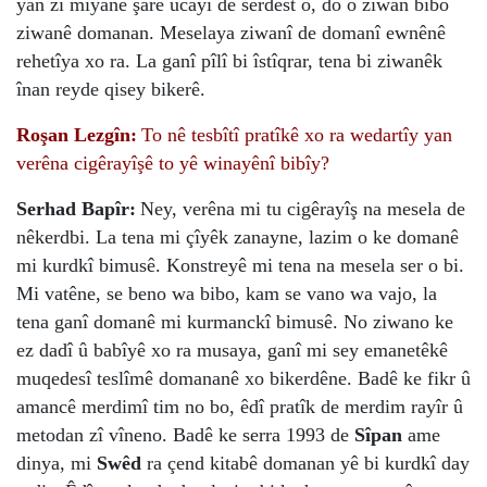
yan zî mîyanê şarê ucayî de serdest o, do o ziwan bibo
ziwanê domanan. Meselaya ziwanî de domanî ewnênê
rehetîya xo ra. La ganî pîlî bi îstîqrar, tena bi ziwanêk
înan reyde qisey bikerê.
Roşan Lezgîn:
To nê tesbîtî pratîkê xo ra wedartîy yan
verêna cigêrayîşê to yê winayênî bibîy?
Serhad Bapîr:
Ney, verêna mi tu cigêrayîş na mesela de
nêkerdbi. La tena mi çîyêk zanayne, lazim o ke domanê
mi kurdkî bimusê. Konstreyê mi tena na mesela ser o bi.
Mi vatêne, se beno wa bibo, kam se vano wa vajo, la
tena ganî domanê mi kurmanckî bimusê. No ziwano ke
ez dadî û babîyê xo ra musaya, ganî mi sey emanetêkê
muqedesî teslîmê domananê xo bikerdêne. Badê ke fikr û
amancê merdimî tim no bo, êdî pratîk de merdim rayîr û
metodan zî vîneno. Badê ke serra 1993 de
Sîpan
ame
dinya, mi
Swêd
ra çend kitabê domanan yê bi kurdkî day