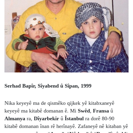
Serhad Bapîr, Sîyabend û Sîpan, 1999
Nika keyeyê ma de qismêko qijkek yê kitabxaneyê
keyeyê ma kitabê domanan ê. Mi
Swêd
,
Fransa
û
Almanya
ra,
Dîyarbekir
û
Îstanbul
ra dorê 80-90
kitabê domanan înan rê herînayê. Zafaneyê nê kitaban yê