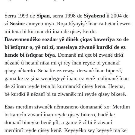
Serra 1993 de
Sîpan
, serra 1998 de
Sîyabend
û 2004 de
zî
Sosine
ameye dinya. Roja bîyayîşê înan ra hetanî ewro
mi tena bi kurmanckî înan de qisey kerdo.
Bawermendêko sozdar yê dînêk çiqas bawerîya xo de
bi îstîqrar o, yê mi zî, meselaya ziwanê kurdkî de ez
hende bi îstîqrar bîya
. Domanê mi qet bi zwanê tirkî
nêzanê û hetanî nika mi çi rey înan reyde bi yunankî
qisey nêkerdo. Seba ke ez rewşa dersanê înan bipersî,
gama ke ez şina wendegeyê înan, ez verê malimanê înan
de zî înan reyde tena bi kurmanckî qisey kena. Hewna,
bê kurdkî ê nêzanî bi tu ziwanêk mi reyde qisey bikerê.
Esas merdim ziwanêk nêmusneno domananê xo. Merdim
bi kamcîn ziwanî înan reyde qisey bikero, badê ke
domanî bineyke benê pîl, a game ê zî bi ê ziwanî
merdimî reyde qisey kenê. Keyeyêko sey keyeyê ma ke