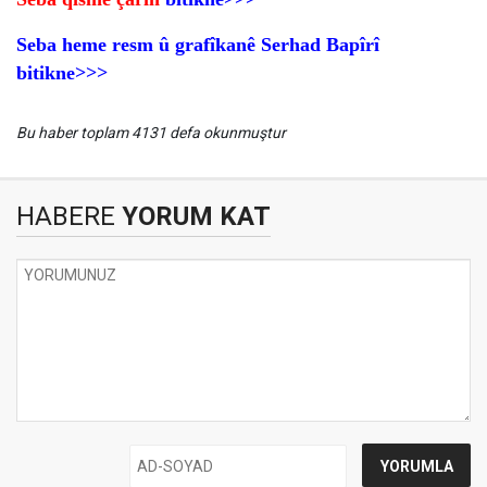
Seba heme resm û grafîkanê Serhad Bapîrî
bitikne>>>
Bu haber toplam 4131 defa okunmuştur
HABERE
YORUM KAT