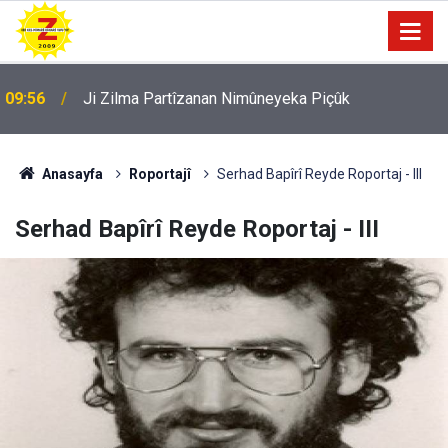
09:56
Ji Zilma Partîzanan Nimûneyeka Piçûk
Anasayfa
Roportajî
Serhad Bapîrî Reyde Roportaj - III
Serhad Bapîrî Reyde Roportaj - III