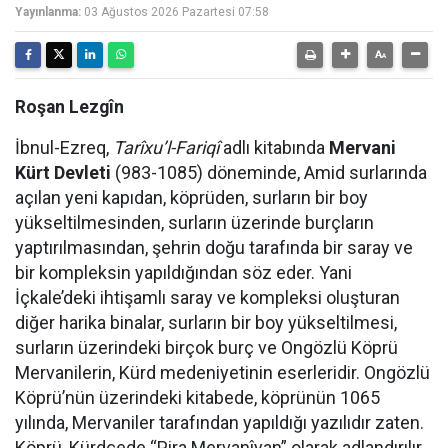
Yayınlanma:
03 Ağustos 2026 Pazartesi 07:58
Roşan Lezgîn
İbnul-Ezreq,
Tarîxu’l-Fariqî
adlı kitabında
Mervani
Kürt Devleti
(983-1085) döneminde, Amid surlarında
açılan yeni kapıdan, köprüden, surların bir boy
yükseltilmesinden, surların üzerinde burçların
yaptırılmasından, şehrin doğu tarafında bir saray ve
bir kompleksin yapıldığından söz eder. Yani
İçkale’deki ihtişamlı saray ve kompleksi oluşturan
diğer harika binalar, surların bir boy yükseltilmesi,
surların üzerindeki birçok burç ve Ongözlü Köprü
Mervanilerin, Kürd medeniyetinin eserleridir. Ongözlü
Köprü’nün üzerindeki kitabede, köprünün 1065
yılında, Mervaniler tarafından yapıldığı yazılıdır zaten.
Köprü, Kürdçede “Pira Mervanîyan” olarak adlandırılır.