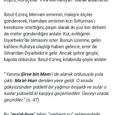
İbnul-Ezreq, Mervani emirinin, Halep’e elçiler
göndererek, Hamdani emirinin kızı Sittünnas'ı
kendisine istettiğini, peşin olarak iki yüz bin dirhem
de mehir gönderdiğini anlatır. Kız, evliliğinin
Diyarbekir’de olmasını ister. Bunun üzerine, gelin
kafilesi Ruha’ya ulaştığı haberi gelince, emir de
Silvan’dan Diyarbekir’e gelir. Ancak şehre girişte,
kapıda öldürülür. İbnul-Ezreq, kitabında şöyle anlatır:
“
Yanına
Şirve bin Mem
’i de alarak ordusuyla yola
çıktı.
Ma’el-Hurr
denilen yere geldi. O sırada
gökyüzünden şiddetli bir yağmur boşaldı ve sular o
kadar yükseldi ki karşıya geçemediler. Geceyi orada
geçirdiler.
” (s. 47)
Bu “
ma’el-hurr
” tabiri, “serbest su” anlamındadır.