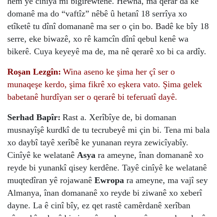
hem yê cinîya mi bigirewtêne. Hewna, ma qerar da ke
domanê ma do “vaftîz” nêbê û hetanî 18 serrîya xo
etîketê tu dînî domananê ma ser o çin bo. Badê ke bîy 18
serre, eke biwazê, xo rê kamcîn dînî qebul kenê wa
bikerê. Cuya keyeyê ma de, ma nê qerarê xo bi ca ardîy.
Roşan Lezgîn:
Wina aseno ke şima her çî ser o
munaqeşe kerdo, şima fikrê xo eşkera vato. Şima gelek
babetanê hurdîyan ser o qerarê bi teferuatî dayê.
Serhad Bapîr:
Rast a. Xerîbîye de, bi domanan
musnayîşê kurdkî de tu tecrubeyê mi çin bi. Tena mi bala
xo daybî tayê xerîbê ke yunanan reyra zewicîyabîy.
Cinîyê ke welatanê
Asya
ra ameyne, înan domananê xo
reyde bi yunankî qisey kerdêne. Tayê cinîyê ke welatanê
muqtedîran yê rojawanê
Ewropa
ra ameyne, ma vajî sey
Almanya, înan domananê xo reyde bi ziwanê xo xeberî
dayne. La ê cinî bîy, ez qet rastê camêrdanê xerîban