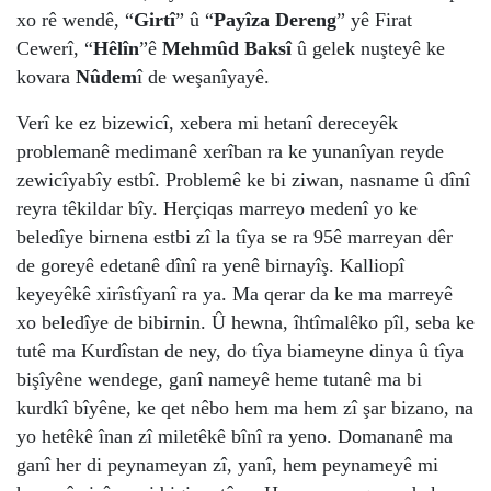
xo rê wendê, “
Girtî
” û “
Payîza Dereng
” yê Firat
Cewerî, “
Hêlîn
”ê
Mehmûd Baksî
û gelek nuşteyê ke
kovara
Nûdem
î de weşanîyayê.
Verî ke ez bizewicî, xebera mi hetanî dereceyêk
problemanê medimanê xerîban ra ke yunanîyan reyde
zewicîyabîy estbî. Problemê ke bi ziwan, nasname û dînî
reyra têkildar bîy. Herçiqas marreyo medenî yo ke
beledîye birnena estbi zî la tîya se ra 95ê marreyan dêr
de goreyê edetanê dînî ra yenê birnayîş. Kalliopî
keyeyêkê xirîstîyanî ra ya. Ma qerar da ke ma marreyê
xo beledîye de bibirnin. Û hewna, îhtîmalêko pîl, seba ke
tutê ma Kurdîstan de ney, do tîya biameyne dinya û tîya
bişîyêne wendege, ganî nameyê heme tutanê ma bi
kurdkî bîyêne, ke qet nêbo hem ma hem zî şar bizano, na
yo hetêkê înan zî miletêkê bînî ra yeno. Domananê ma
ganî her di peynameyan zî, yanî, hem peynameyê mi