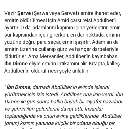
Vezir
Şerve
(Şerwa veya Serwet) emire ihanet eder,
emirin öldürülmesi için Amid çarşı reisi Abdülber’i
ayartır. O da, adamlarını kapının içine yerleştirir, emir
sur kapısından içeri girerken, en dar noktada, emirin
yüzüne doğru para saçar, emiri şaşırtır. Adamları da
emirin üzerine çullanıp gürz ve hançer darbeleriyle
öldürürler. Ama Mervaniler, Abdülber’in kayınbabası
İbn Dimne
eliyle emirin intikamını alır. Kitapta, kalleş
Abdülber’in öldürülmesi şöyle anlatılır:
“
İbn Dımne
, damadı Abdülber’in evinde işlerini
yürütmek için izin istedi. Abdülber, ona izin verdi. İbn
Dımne iki gün sonra halka büyük bir ziyafet hazırladı
ve şehrin ileri gelenlerini davet etti. İnsanlar
toplandığında ve onun evine geldiklerinde, Abdülber
[onun] kızının yanında küçük bir odada olduğu bir