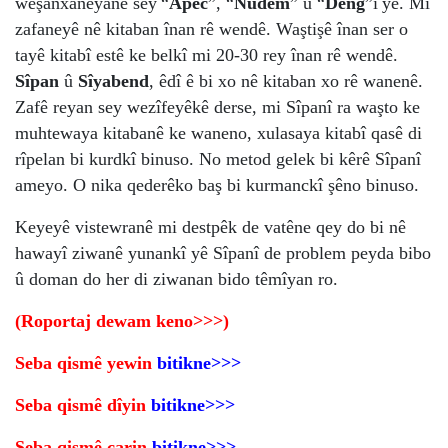
weşanxaneyanê sey
“
Apec
”, “
Nûdem
” û “
Deng
”î
yê. Mi
zafaneyê nê kitaban înan rê wendê. Waştişê înan ser o
tayê kitabî estê ke belkî mi 20-30 rey înan rê wendê.
Sîpan
û
Sîyabend
, êdî ê bi xo nê kitaban xo rê wanenê.
Zafê reyan sey wezîfeyêkê derse, mi Sîpanî ra waşto ke
muhtewaya kitabanê ke waneno, xulasaya kitabî qasê di
rîpelan bi kurdkî binuso. No metod gelek bi kêrê Sîpanî
ameyo. O nika qederêko baş bi kurmanckî şêno binuso.
Keyeyê vistewranê mi destpêk de vatêne qey do bi nê
hawayî ziwanê yunankî yê Sîpanî de problem peyda bibo
û doman do her di ziwanan bido têmîyan ro.
(Roportaj dewam keno>>>)
Seba qismê yewin
bitikne>>>
Seba qismê dîyin
bitikne>>>
Seba qismê çarin
bitikne>>>