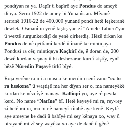
pondîyan ra ya. Dapîr û bapîrê aye
Pondus
de ameyê
dinya. Serra 1922 de amey bi Yunanîstan. Mîyanê
serranê 1916-22 de 400.000 yunanê pondî hetê leşkeranê
dewleta Osmanî ra yenê kiştiş yan zî “Amele Taburu”yan
û wextê surgunkerdişî de yenê qirkerdiş. Hêzê tirkan ke
Pondus
de nê qetlîamî kerdê û înanê ke mintiqaya
Pondusî ra cêr, mintiqaya
Koçkirî
de, ê doran de, 200
dewê kurdan veşnay û bi deshezaran kurdî kiştîy, eynî
hêzê
Nûredîn Paşa
yê tirkî bîyê.
Roja verêne ra mi a musna ke merdim senî vano “
ez to
ra heskena
” û waştişê ma her dîyan ser o, ma nameyêkê
kurdan ke nêzdîyê manaya
Kalliopî
yo, aye rê peyda
kerd. No name “
Narîne
” bî. Hetê keyeyê mi ra, rey-rey
zî hetê mi ra, ma bi nê nameyî xîtabê aye kenê. Keyfê
aye ameyne ke dadî û babîyê mi sey kênaya xo, way û
birayanê mi zî sey wayêka xo aye de danê û gênê.