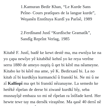
1.Kamuran Bedir Khan, “Le Kurde Sans
Peîne- Cours pratîques de la langue kurde”,
Weşanên Enstîtuya Kurdî ya Parîsê, 1989
2.Ferdînand Justî “Kurdîsche Gramatîk”,
Sandîg Reprînt Verlag, 1985
Kitabê F. Justî, badê ke kewt destê ma, ma ewnîya ke na
yo çapa newîye yê kitabêkê kehnî yo ke reya verêne
serra 1880 de ameyo nuştiş û qet bi kêrê ma nêameyne.
Kitabo ke bi kêrê ma ame, yê K. Bedirxanî bi. La no
kitab zî bi kurdkîya kurmanckî û franskî bi. Ne mi û ne
zî
Kalliopî
ma qet bi franskî nêzanayne. La semedo ke
hetêkê rîpelan de derse bi ziwanê kurdkî bîy, seba
musnayîşê embaza xo mi nê rîpelan ra îstîfade kerd. Her
hewte tewr tay ma dersêk viraştêne. Ma qasê 40 dersî nê