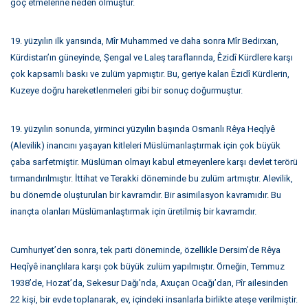
göç etmelerine neden olmuştur.
19. yüzyılın ilk yarısında, Mîr Muhammed ve daha sonra Mîr Bedirxan,
Kürdistan’ın güneyinde, Şengal ve Laleş taraflarında, Êzidî Kürdlere karşı
çok kapsamlı baskı ve zulüm yapmıştır. Bu, geriye kalan Êzidî Kürdlerin,
Kuzeye doğru hareketlenmeleri gibi bir sonuç doğurmuştur.
19. yüzyılın sonunda, yirminci yüzyılın başında Osmanlı Rêya Heqîyê
(Alevilik) inancını yaşayan kitleleri Müslümanlaştırmak için çok büyük
çaba sarfetmiştir. Müslüman olmayı kabul etmeyenlere karşı devlet terörü
tırmandırılmıştır. İttihat ve Terakki döneminde bu zulüm artmıştır. Alevilik,
bu dönemde oluşturulan bir kavramdır. Bir asimilasyon kavramıdır. Bu
inançta olanları Müslümanlaştırmak için üretilmiş bir kavramdır.
Cumhuriyet’den sonra, tek parti döneminde, özellikle Dersim’de Rêya
Heqîyê inançlılara karşı çok büyük zulüm yapılmıştır. Örneğin, Temmuz
1938’de, Hozat’da, Sekesur Dağı’nda, Axuçan Ocağı’dan, Pîr ailesinden
22 kişi, bir evde toplanarak, ev, içindeki insanlarla birlikte ateşe verilmiştir.