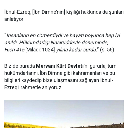
İbnul-Ezreq, [İbn Dimne’nin] kişiliği hakkında da şunları
anlatıyor:
“
İnsanların en cömerdiydi ve hayatı boyunca hep iyi
anıldı. Hükümdarlığı Nasırüddevle döneminde, …
Hicri 415
[Miladi: 1024]
yılına kadar sürdü.
” (s. 56)
Biz de burada
Mervani Kürt Devleti
’ni gururla, tüm
hükümdarlarını, İbn Dimne gibi kahramanları ve bu
bilgileri kaydedip bize ulaşmasını sağlayan İbnul-
Ezreq’i rahmetle anıyoruz.