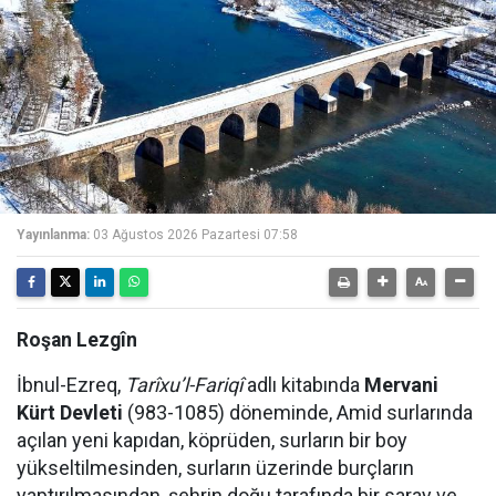
Yayınlanma:
03 Ağustos 2026 Pazartesi 07:58
Roşan Lezgîn
İbnul-Ezreq,
Tarîxu’l-Fariqî
adlı kitabında
Mervani
Kürt Devleti
(983-1085) döneminde, Amid surlarında
açılan yeni kapıdan, köprüden, surların bir boy
yükseltilmesinden, surların üzerinde burçların
yaptırılmasından, şehrin doğu tarafında bir saray ve