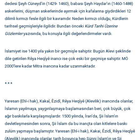
dedesi Şeyh Cüneyd’in (1429- 1460), babası Şeyh Haydar’ın (1460-1488)
askerlerini, düşman askerlerinde ayırmak için kafalarına giydirdikleri 12
dilimli kırmızı fesle ilgili bir kavramdır. Neden kırmızı olduğu, Kürdlerin
tarihsel geçmişleriyle ilgilidir. Bundan önceki
Kürd Tarihi Üzerine
Gözlemler
yazısında, bu konuyla ilgili değerlendirmeler vardı.
İslamiyet ise 1400 yıla yakın bir geçmişle sahiptir. Bugün Alevi şeklinde
dile getirilen Rêya Heqîyê inancı ise çok eski bir geçmişe sahiptir. MÖ
2000’lere kadar Mitra inancına kadar uzanmaktadır.
* * *
Yaresan (Ehl-i hak), Kakaî, Êzidî, Rêya Heqîyê (Alevilik) inancında olanlar,
İslamın yayılmaya, yaygınlaşmaya başlamasından beri, çok büyük, çok
ağır baskılarla karşılaşmışlardır. 1500 yılında, İran’da, Şii İslam’ın
devletleşmesinden sonra, Şii İslam da bu inançta olan kitlelere baskı
zulüm yapmaya başlamıştır. Yaresan (Ehl-i hak), Kakai, Êzidî, Rêya Heqîyê
(Alevilik) inancında olanlar, tarih boyunca hep Sünni İslam’ın ve Şii