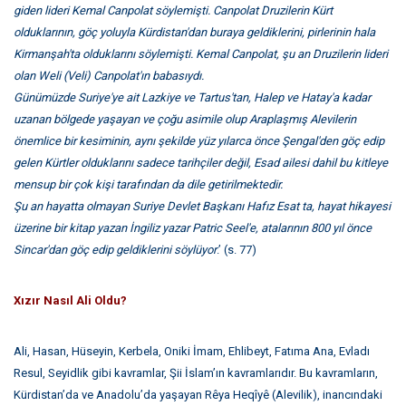
giden lideri Kemal Canpolat söylemişti. Canpolat Druzilerin Kürt
olduklarının, göç yoluyla Kürdistan'dan buraya geldiklerini, pirlerinin hala
Kirmanşah'ta olduklarını söylemişti. Kemal Canpolat, şu an Druzilerin lideri
olan Weli (Veli) Canpolat'ın babasıydı.
Günümüzde Suriye'ye ait Lazkiye ve Tartus'tan, Halep ve Hatay'a kadar
uzanan bölgede yaşayan ve çoğu asimile olup Araplaşmış Alevilerin
önemlice bir kesiminin, aynı şekilde yüz yılarca önce Şengal'den göç edip
gelen Kürtler olduklarını sadece tarihçiler değil, Esad ailesi dahil bu kitleye
mensup bir çok kişi tarafından da dile getirilmektedir.
Şu an hayatta olmayan Suriye Devlet Başkanı Hafız Esat ta, hayat hikayesi
üzerine bir kitap yazan İngiliz yazar Patric Seel'e, atalarının 800 yıl önce
Sincar'dan göç edip geldiklerini söylüyor
.’ (s. 77)
Xızır Nasıl Ali Oldu?
Ali, Hasan, Hüseyin, Kerbela, Oniki İmam, Ehlibeyt, Fatıma Ana, Evladı
Resul, Seyidlik gibi kavramlar, Şii İslam’ın kavramlarıdır. Bu kavramların,
Kürdistan’da ve Anadolu’da yaşayan Rêya Heqîyê (Alevilik), inancındaki