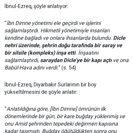
İbnul-Ezreq, şöyle anlatıyor:
“
İbn Dimne yönetimi ele geçirdi ve işlerini
sağlamlaştırdı. Hikmetli yönetimiyle insanları
kendine bağladı ve onlara ihsanlarda bulundu.
Dicle
nehri üzerinde, şehrin doğu tarafında bir saray ve
bir silsile (kompleks) inşa etti
. İnşaatını
sağlamlaştırdı,
saraydan Dicle’ye bir kapı açtı
ve ona
Babül-Hava adını verdi.
” (s. 54)
İbnul-Ezreq, Diyarbakır Surlarının bir boy
yükseltilmesini de şöyle anlatır:
“
Anlatıldığına göre, [İbn Dimne] ömrünün ilk
dönemlerinde bir gün, bir kare buğday yüklenmiş ve
onu Amid şehrinden tepedeki değirmen kapısına
kadar taşımıştı. Buğday öğütüldükten sonra onu