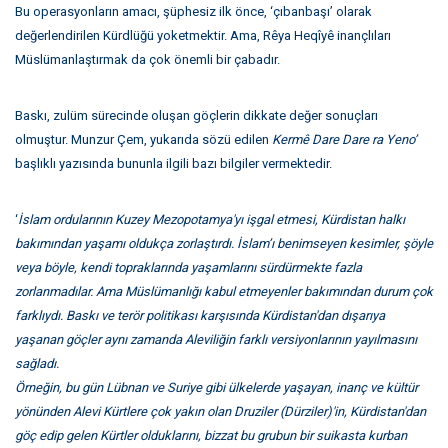
Bu operasyonların amacı, şüphesiz ilk önce, ‘çıbanbaşı’ olarak
değerlendirilen Kürdlüğü yoketmektir. Ama, Rêya Heqîyê inançlıları
Müslümanlaştırmak da çok önemli bir çabadır.
Baskı, zulüm sürecinde oluşan göçlerin dikkate değer sonuçları
olmuştur. Munzur Çem, yukarıda sözü edilen
Kerm
ê
Dare Dare ra Yeno’
başlıklı yazısında bununla ilgili bazı bilgiler vermektedir.
‘
İslam ordularının Kuzey Mezopotamya'yı işgal etmesi, Kürdistan halkı
bakımından yaşamı oldukça zorlaştırdı. İslam’ı benimseyen kesimler, şöyle
veya böyle, kendi topraklarında yaşamlarını sürdürmekte fazla
zorlanmadılar. Ama Müslümanlığı kabul etmeyenler bakımından durum çok
farklıydı. Baskı ve terör politikası karşısında Kürdistan'dan dışarıya
yaşanan göçler aynı zamanda Aleviliğin farklı versiyonlarının yayılmasını
sağladı.
Örneğin, bu gün Lübnan ve Suriye gibi ülkelerde yaşayan, inanç ve kültür
yönünden Alevi Kürtlere çok yakın olan Druziler (Dürziler)'in, Kürdistan'dan
göç edip gelen Kürtler olduklarını, bizzat bu grubun bir suikasta kurban