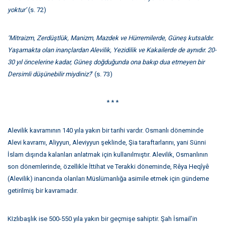
yoktur’
(s. 72)
‘Mitraizm, Zerdüştlük, Manizm, Mazdek ve Hürremilerde, Güneş kutsaldır.
Yaşamakta olan inançlardan Alevilik, Yezidilik ve Kakailerde de aynıdır. 20-
30 yıl öncelerine kadar, Güneş doğduğunda ona bakıp dua etmeyen bir
Dersimli düşünebilir miydiniz?
’ (s. 73)
* * *
Alevilik kavramının 140 yıla yakın bir tarihi vardır. Osmanlı döneminde
Alevi kavramı, Aliyyun, Aleviyyun şeklinde, Şia taraftarlarını, yani Sünni
İslam dışında kalanları anlatmak için kullanılmıştır. Alevilik, Osmanlının
son dönemlerinde, özellikle İttihat ve Terakki döneminde, Rêya Heqîyê
(Alevilik) inancında olanları Müslümanlığa asimile etmek için gündeme
getirilmiş bir kavramadır.
KIzlıbaşlık ise 500-550 yıla yakın bir geçmişe sahiptir. Şah İsmail’in