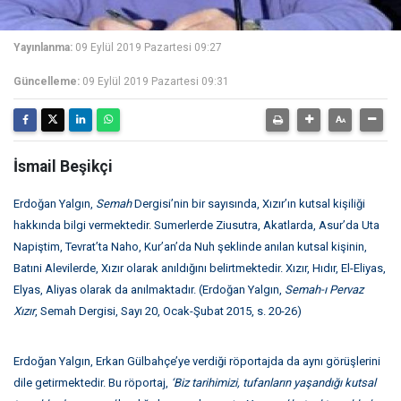
Yayınlanma:
09 Eylül 2019 Pazartesi 09:27
Güncelleme:
09 Eylül 2019 Pazartesi 09:31
İsmail Beşikçi
Erdoğan Yalgın,
Semah
Dergisi’nin bir sayısında, Xızır’ın kutsal kişiliği
hakkında bilgi vermektedir. Sumerlerde Ziusutra, Akatlarda, Asur’da Uta
Napiştim, Tevrat’ta Naho, Kur’an’da Nuh şeklinde anılan kutsal kişinin,
Batıni Alevilerde, Xızır olarak anıldığını belirtmektedir. Xızır, Hıdır, El-Eliyas,
Elyas, Aliyas olarak da anılmaktadır. (Erdoğan Yalgın,
Semah-ı Pervaz
Xızır
, Semah Dergisi, Sayı 20, Ocak-Şubat 2015, s. 20-26)
Erdoğan Yalgın, Erkan Gülbahçe’ye verdiği röportajda da aynı görüşlerini
dile getirmektedir. Bu röportaj,
‘Biz tarihimizi, tufanların yaşandığı kutsal