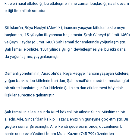
kitleleri nasıl etkilediği, bu etkileşmenin ne zaman başladığı, nasıl devam
ettiği önemli bir sorudur.
Şii İslam’ın, Rêya Heqîyê (Alevilik), inancını yaşayan kitleleri etkilemeye
başlaması, 15. yüzyılın ilk yarısına başlamıştır. Şeyh Cüneyd (ölümü 1460)
ve Şeyh Haydar (ölümü 1488) Şah İsmail dönemlerinde yoğunlaşmıştır.
Şah İsmaille birlikte, 1501 yılında Şiiliğin devletleşmesiyle, bu etki daha
da yoğunlaşmış, yaygınlaşmıştır.
Osmanlı yönetiminin, Anadolu’da, Rêya Heqîyê inancını yaşayan kitlelere,
yoğun baskısı, bu kitlelerin İran’dan, Şah İsmail’den medet ummaları gibi
bir süreci başlatmıştır. Bu kitlelerin Şii İslam’dan etkilenmesi böyle bir
ilişkiler sürecinde gelişmiştir.
Şah İsmail’in ailesi aslında Kürd kökenli bir ailedir. Sünni Müslüman bir
ailedir. Aile, Sincar’dan kalkıp Hazar Denizi’nin güneyine göç etmiştir. Bu
göçten sonra, Şiileşmiştir. Aile, kendi şeceresini, önce, düzenlenen bir
sahte şecereyle Yedinci İmam Musa Kazım (745-799) üzerinden