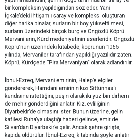
bir kompleksin yapıldığından söz eder. Yani
İçkale’deki ihtişamlı saray ve kompleksi oluşturan
diğer harika binalar, surların bir boy yükseltilmesi,
surların üzerindeki birçok burç ve Ongözlü Köprü
Mervanilerin, Kürd medeniyetinin eserleridir. Ongözlü
Köprü’nün üzerindeki kitabede, köprünün 1065
yılında, Mervaniler tarafından yapıldığı yazılıdır zaten.
Köprü, Kürdçede “Pira Mervanîyan” olarak adlandırılır.
İbnul-Ezreq, Mervani emirinin, Halep’e elçiler
göndererek, Hamdani emirinin kızı Sittünnas'ı
kendisine istettiğini, peşin olarak iki yüz bin dirhem
de mehir gönderdiğini anlatır. Kız, evliliğinin
Diyarbekir’de olmasını ister. Bunun üzerine, gelin
kafilesi Ruha’ya ulaştığı haberi gelince, emir de
Silvan’dan Diyarbekir’e gelir. Ancak şehre girişte,
kapıda öldürülür. İbnul-Ezreq, kitabında şöyle anlatır: