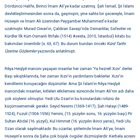
Dördüncü Halife, Birinci İmam Ali’ye kadar uzatmış. Şah İsmail, Şii İslamı
devletleştirmesinden sonra da, geşmişini, yine sahte bir şecereyle, İmam
Hüseyin ve İmam Ali üzerinden Peygamber Muhammed’e kadar
uzatmıştır. Murad Ciwan’ın, Çaldıran Savaşı’nda Osmanlılar, Safeviler ve
Kürdler İlk Kürt-Osmanlı İttifakı (1514) Avesta, 2015, İstanbul) kitabı bu
bakımdan önemlidir (s. 63, 67). Bu durum bundan önceki
Kürd Tarihi
Üzerine Gözlemler
yazısında anlatılmıştı.
Rêya Heqîyê inancını yaşayan insanlar her zaman ‘Ya hezretî Xızır’ derler.
Başı sıkıştıklarında, her zaman Xızır’ın yardımlarını beklerler. Xızır’ın
kendilerini koruyacağını düşünürler. Ama Şii İslam’ın Rêya Heqîyê
inancındaki insanları, kitleleri etkilemesi sürecinde İmam Ali’nin adı daha
çok söylenir olmuştur. Yedi Ulu Ozan’ın bu konulardaki rolünü de
küçümsememek gerekir. Seyid Nesimi (1369-1417), Şah Hatayi (1489-
1524), Fuzuli (1504-1556) Yemini, (15. yüzyılın sonu, 16. yüzyılın başı) Pir
Sultan Abdal (16. yüzyıl), Kul Himmet (16. yüzyılın ikinci yarısı), Yedi Ulu
Ozan olarak sayılmaktadır. Bu ozanlar, şiirlerinde İmam Ali’ye, İmam
Hüseyin’e sonra da Şaha çok büyük övgüler düzmüşlerdir. Kerbela acısını