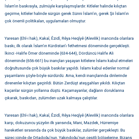
İslam’ın baskısıyla, zulmüyle karşılaşmışlardır. Kitleler halinde kılıçtan
geçirme, kitleler halinde sürgün gerek Sünni İslam’ın, gerek Şii İslam’ın
çok önemli politikaları, uygulamaları olmuştur.
Yaresan (Ehl-i hak), Kakaî, Êzidî, Rêya Heqîyê (Alevilik) inancında olanlara
baskı, ilk olarak İslam’ın Kürdistan’ı fethetmesi döneminde gerçekleşti.
İkinci -Halife Ömer döneminde (634-644), Dördüncü Halife Ali
döneminde (656-661) bu inançları yaşayan kitlelere İslamı kabul etmeleri
doğrultusunda çok büyük baskılar yapıldı. İslamı kabul edenler normal
yaşamlarını şöyle-böyle sürdürdü. Ama, kendi inançlarında dinlerinde
direnenler kılıçtan geçirildi. Bütün Zerdüşt ateşgahları yıkıldı. Kılıçtan
kaçanlar sürgün yollarına düştü. Kaçamayanlar, dağların doruklarına
çıkarak, baskıdan, zulümden uzak kalmaya çalıştılar.
Yaresan (Ehl-i hak), Kakaî, Êzidî, Rêya Heqîyê (Alevilik) inancında olanlara
karşı, dokuzuncu yüzyılın ilk yarısında, Mani, Mazdek, Hürremiye
hareketleri sırasında da çok büyük baskılar, zulümler gerçekleşti. Bu
süreç içinde de Ortadoğu’nun, Yakındoğu’nun çeşitli bölgelerine, Bizans