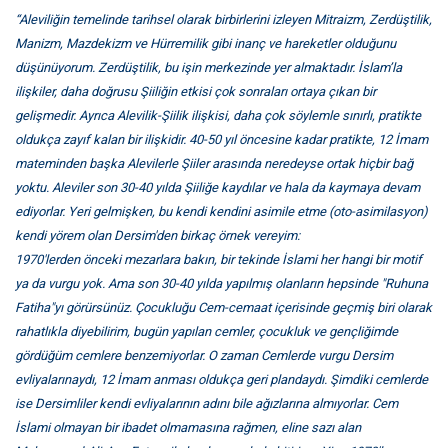
“Aleviliğin temelinde tarihsel olarak birbirlerini izleyen Mitraizm, Zerdüştilik,
Manizm, Mazdekizm ve Hürremilik gibi inanç ve hareketler olduğunu
düşünüyorum. Zerdüştilik, bu işin merkezinde yer almaktadır. İslam’la
ilişkiler, daha doğrusu Şiiliğin etkisi çok sonraları ortaya çıkan bir
gelişmedir. Ayrıca Alevilik-Şiilik ilişkisi, daha çok söylemle sınırlı, pratikte
oldukça zayıf kalan bir ilişkidir. 40-50 yıl öncesine kadar pratikte, 12 İmam
mateminden başka Alevilerle Şiiler arasında neredeyse ortak hiçbir bağ
yoktu. Aleviler son 30-40 yılda Şiiliğe kaydılar ve hala da kaymaya devam
ediyorlar. Yeri gelmişken, bu kendi kendini asimile etme (oto-asimilasyon)
kendi yörem olan Dersim'den birkaç örnek vereyim:
1970'lerden önceki mezarlara bakın, bir tekinde İslami her hangi bir motif
ya da vurgu yok. Ama son 30-40 yılda yapılmış olanların hepsinde "Ruhuna
Fatiha"yı görürsünüz. Çocukluğu Cem-cemaat içerisinde geçmiş biri olarak
rahatlıkla diyebilirim, bugün yapılan cemler, çocukluk ve gençliğimde
gördüğüm cemlere benzemiyorlar. O zaman Cemlerde vurgu Dersim
evliyalarınaydı, 12 İmam anması oldukça geri plandaydı. Şimdiki cemlerde
ise Dersimliler kendi evliyalarının adını bile ağızlarına almıyorlar. Cem
İslami olmayan bir ibadet olmamasına rağmen, eline sazı alan