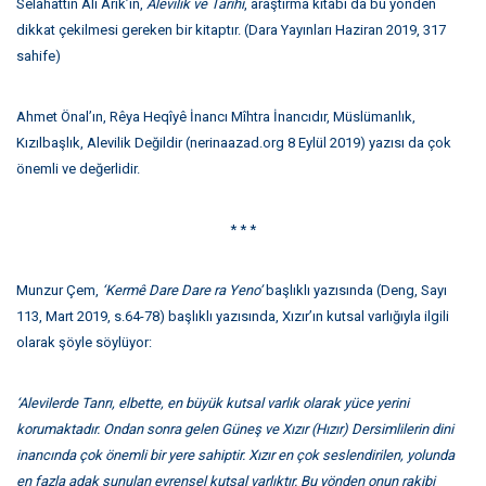
Selahattin Ali Arik’in,
Alevilik ve Tarihi
, araştırma kitabı da bu yönden
dikkat çekilmesi gereken bir kitaptır. (Dara Yayınları Haziran 2019, 317
sahife)
Ahmet Önal’ın, Rêya Heqîyê İnancı Mîhtra İnancıdır, Müslümanlık,
Kızılbaşlık, Alevilik Değildir (nerinaazad.org 8 Eylül 2019) yazısı da çok
önemli ve değerlidir.
* * *
Munzur Çem,
‘Kerm
ê
Dare Dare ra Yeno’
başlıklı yazısında (Deng, Sayı
113, Mart 2019, s.64-78) başlıklı yazısında, Xızır’ın kutsal varlığıyla ilgili
olarak şöyle söylüyor:
‘Alevilerde Tanrı, elbette, en büyük kutsal varlık olarak yüce yerini
korumaktadır. Ondan sonra gelen Güneş ve Xızır (Hızır) Dersimlilerin dini
inancında çok önemli bir yere sahiptir. Xızır en çok seslendirilen, yolunda
en fazla adak sunulan evrensel kutsal varlıktır. Bu yönden onun rakibi