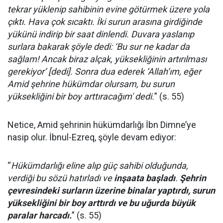
tekrar yüklenip sahibinin evine götürmek üzere yola
çıktı. Hava çok sıcaktı. İki surun arasına girdiğinde
yükünü indirip bir saat dinlendi. Duvara yaslanıp
surlara bakarak şöyle dedi: ‘Bu sur ne kadar da
sağlam! Ancak biraz alçak, yüksekliğinin artırılması
gerekiyor’ [dedi]. Sonra dua ederek ‘Allah’ım, eğer
Amid şehrine hükümdar olursam, bu surun
yüksekliğini bir boy arttıracağım' dedi.
” (s. 55)
Netice, Amid şehrinin hükümdarlığı İbn Dimne’ye
nasip olur. İbnul-Ezreq, şöyle devam ediyor:
“
Hükümdarlığı eline alıp güç sahibi olduğunda,
verdiği bu sözü hatırladı ve
inşaata başladı
.
Şehrin
çevresindeki surların üzerine binalar yaptırdı, surun
yüksekliğini bir boy arttırdı ve bu uğurda büyük
paralar harcadı.
” (s. 55)