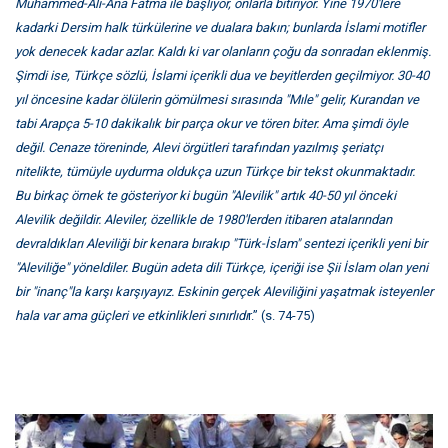
Muhammed-Ali-Ana Fatma ile başlıyor, onlarla bitiriyor. Yine 1970'lere
kadarki Dersim halk türkülerine ve dualara bakın; bunlarda İslami motifler
yok denecek kadar azlar. Kaldı ki var olanların çoğu da sonradan eklenmiş.
Şimdi ise, Türkçe sözlü, İslami içerikli dua ve beyitlerden geçilmiyor. 30-40
yıl öncesine kadar ölülerin gömülmesi sırasında "Mıle" gelir, Kurandan ve
tabi Arapça 5-10 dakikalık bir parça okur ve tören biter. Ama şimdi öyle
değil. Cenaze töreninde, Alevi örgütleri tarafından yazılmış şeriatçı
nitelikte, tümüyle uydurma oldukça uzun Türkçe bir tekst okunmaktadır.
Bu birkaç örnek te gösteriyor ki bugün "Alevilik" artık 40-50 yıl önceki
Alevilik değildir. Aleviler, özellikle de 1980'lerden itibaren atalarından
devraldıkları Aleviliği bir kenara bırakıp "Türk-İslam" sentezi içerikli yeni bir
"Aleviliğe" yöneldiler. Bugün adeta dili Türkçe, içeriği ise Şii İslam olan yeni
bir "inanç"la karşı karşıyayız. Eskinin gerçek Aleviliğini yaşatmak isteyenler
hala var ama güçleri ve etkinlikleri sınırlıdı
r.” (s. 74-75)