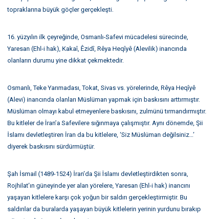
topraklarına büyük göçler gerçekleşti.
16. yüzyılın ilk çeyreğinde, Osmanlı-Safevi mücadelesi sürecinde,
Yaresan (Ehl-i hak), Kakaî, Êzidî, Rêya Heqîyê (Alevilik) inancında
olanların durumu yine dikkat çekmektedir.
Osmanlı, Teke Yarımadası, Tokat, Sivas vs. yörelerinde, Rêya Heqîyê
(Alevi) inancında olanları Müslüman yapmak için baskısını arttırmıştır.
Müslüman olmayı kabul etmeyenlere baskısını, zulmünü tırmandırmıştır.
Bu kitleler de İran’a Safevilere sığınmaya çalışmıştır. Aynı dönemde, Şii
İslamı devletleştiren İran da bu kitlelere, ‘Siz Müslüman değilsiniz…’
diyerek baskısını sürdürmüştür.
Şah İsmail (1489-1524) İran’da Şii İslamı devletleştirdikten sonra,
Rojhilat’ın güneyinde yer alan yörelere, Yaresan (Ehl-i hak) inancını
yaşayan kitlelere karşı çok yoğun bir saldırı gerçekleştirmiştir. Bu
saldırılar da buralarda yaşayan büyük kitlelerin yerinin yurdunu bırakıp