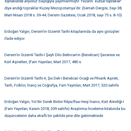
topraklarda arıyoruz’
başlığıyla yayımlanmıştır. Yazarın ‘
kutsal topraklar’
diye andığı topraklar Kuzey Mezopotamya’dır. (Semah Dergisi, Sayı 38,
Mart-Nisan 2018 s. 39-44; Dersim Gazetesi, Ocak 2018, sayı 75 s. 8-10)
Erdoğan Yalgın, Dersim’in Gizemli Tarihi kitaplarında da aynı görüşleri
ifade ediyor.
Dersim’in Gizemli Tarihi-I Şeyh Dilo Belincan’ın (Berxêcan) Şeceresi ve
Kürt Aşiretleri, (Fam Yayınları, Mart 2017, 480 s.
Dersim’in Gizemli Tarihi-II, Şıx Deli-i Berxêcan Ocağı ve Pilvank Aşireti,
Tarih, Folklor, İnanç ve Coğrafya, Fam Yayınları, Mart 2017, 320 sahife
Erdoğan Yalgın, Yol Bir Sürek Binbir Rêya/Raa Heqi İnancı, Kürt Aleviliği-I
(Fam Yayınları, Kasım 2018, 209 sahife) Araştırma-İnceleme kitabında bu
düşüncelerini daha etraflı bir şekilde yine dile getirmektedir.