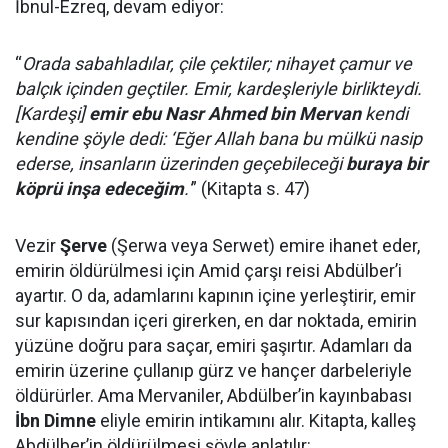
İbnul-Ezreq, devam ediyor:
“
Orada sabahladılar, çile çektiler; nihayet çamur ve
balçık içinden geçtiler. Emir, kardeşleriyle birlikteydi.
[Kardeşi]
emir ebu Nasr Ahmed bin Mervan
kendi
kendine şöyle dedi: ‘Eğer Allah bana bu mülkü nasip
ederse, insanların üzerinden geçebileceği
buraya bir
köprü inşa edeceğim
.'
” (Kitapta s. 47)
Vezir
Şerve
(Şerwa veya Serwet) emire ihanet eder,
emirin öldürülmesi için Amid çarşı reisi Abdülber’i
ayartır. O da, adamlarını kapının içine yerleştirir, emir
sur kapısından içeri girerken, en dar noktada, emirin
yüzüne doğru para saçar, emiri şaşırtır. Adamları da
emirin üzerine çullanıp gürz ve hançer darbeleriyle
öldürürler. Ama Mervaniler, Abdülber’in kayınbabası
İbn Dimne
eliyle emirin intikamını alır. Kitapta, kalleş
Abdülber’in öldürülmesi şöyle anlatılır: