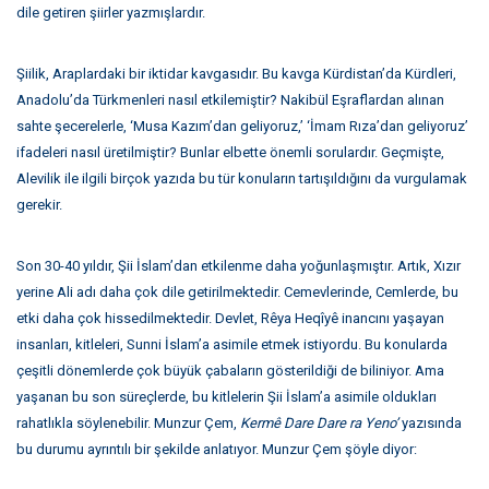
dile getiren şiirler yazmışlardır.
Şiilik, Araplardaki bir iktidar kavgasıdır. Bu kavga Kürdistan’da Kürdleri,
Anadolu’da Türkmenleri nasıl etkilemiştir? Nakibül Eşraflardan alınan
sahte şecerelerle, ‘Musa Kazım’dan geliyoruz,’ ‘İmam Rıza’dan geliyoruz’
ifadeleri nasıl üretilmiştir? Bunlar elbette önemli sorulardır. Geçmişte,
Alevilik ile ilgili birçok yazıda bu tür konuların tartışıldığını da vurgulamak
gerekir.
Son 30-40 yıldır, Şii İslam’dan etkilenme daha yoğunlaşmıştır. Artık, Xızır
yerine Ali adı daha çok dile getirilmektedir. Cemevlerinde, Cemlerde, bu
etki daha çok hissedilmektedir. Devlet, Rêya Heqîyê inancını yaşayan
insanları, kitleleri, Sunni İslam’a asimile etmek istiyordu. Bu konularda
çeşitli dönemlerde çok büyük çabaların gösterildiği de biliniyor. Ama
yaşanan bu son süreçlerde, bu kitlelerin Şii İslam’a asimile oldukları
rahatlıkla söylenebilir. Munzur Çem,
Kerm
ê
Dare Dare ra Yeno’
yazısında
bu durumu ayrıntılı bir şekilde anlatıyor. Munzur Çem şöyle diyor: