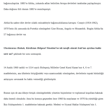
bağımsızlaştılar. 1885’te Afrika, yukarıda adları belirtilen Avrupa devletleri tarafından paylaşılmıştır.
Daha doğrusu fiili durum 1885’te resmileşmişti.
Afrika’da sadece dört devlet silahlı mücadeleyle bağımsızlıklarına kavuştu: Cezayir (1954-1962),
1970’lerin ilk yarısında da Portekiz sömürgeleri Gine Bissau, Angola ve Mozambik. Bugün Afrika’da
57 bağımsız devlet var.
Uluslararası Hukuk, Kürdistan Bölgesel Yönetimi’ne tek taraflı olarak Irak’tan ayrılma hakkı
verir mi?
şeklinde bir soru sormuştuk.
14 Aralık 1960 tarihli ve 1514 sayılı Birleşmiş Milletler Genel Kurul Kararı’nın 4, 6 ve 7.
maddelerinin, ana ülkelerin bitişiğindeki veya uzantısındaki sömürgelere, devletlerin toprak bütünlüğü
anlayışını savunarak bu hakkı vermediği görülmüştür.
Bunun için de ana ülkeye bitişik sömürgelerdeki yönetim biçimlerine ve toplumsal koşullara bakmak
daha önemli olmalıdır. Ama bu konuya geçmeden önce 1966’da onaylanan ve 1976’da yürürlüğe giren
İkiz Sözleşmelerin 1. maddelerine bakmak gerekir. Medeni ve Siyasal Haklar Sözleşmesi’nin 1.