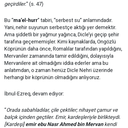
geçirdiler.
” (s. 47)
Bu “
ma’el-hurr
” tabiri, “serbest su” anlamındadır.
Yani, nehir suyunun serbestçe aktığı yer demektir.
Ama şiddetli bir yağmur yağınca, Dicle’yi geçip şehir
tarafına geçememişler. Kimi kaynaklarda, Ongözlü
Köprünün daha önce, Romalılar tarafından yapıldığını,
Mervaniler zamanında tamir edildiğini, dolayısıyla
Mervanilere ait olmadığını iddia ederler ama bu
anlatımdan, o zaman henüz Dicle Nehri üzerinde
herhangi bir köprünün olmadığını anlıyoruz.
İbnul-Ezreq, devam ediyor:
“
Orada sabahladılar, çile çektiler; nihayet çamur ve
balçık içinden geçtiler. Emir, kardeşleriyle birlikteydi.
[Kardeşi]
emir ebu Nasr Ahmed bin Mervan
kendi