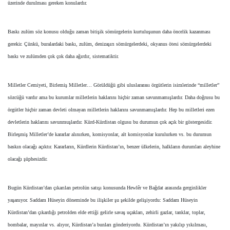
üzerinde durulması gereken konulardır.
Baskı zulüm söz konusu olduğu zaman bitişik sömürgelerin kurtuluşunun daha öncelik kazanması
gerekir. Çünkü, buralardaki baskı, zulüm, denizaşırı sömürgelerdeki, okyanus ötesi sömürgelerdeki
baskı ve zulümden çok çok daha ağırdır, sistematiktir.
Milletler Cemiyeti, Birlemiş Milletler… Görüldüğü gibi uluslararası örgütlerin isimlerinde “milletler”
sözcüğü vardır ama bu kurumlar milletlerin haklarını hiçbir zaman savunmamışlardır. Daha doğrusu bu
örgütler hiçbir zaman devleti olmayan milletlerin haklarını savunmamışlardır. Hep bu milletleri ezen
devletlerin haklarını savunmuşlardır. Kürd-Kürdistan olgusu bu durumun çok açık bir göstergesidir.
Birleşmiş Milletler’de kararlar alınırken, komisyonlar, alt komisyonlar kurulurken vs. bu durumun
baskın olacağı açıktır. Kararların, Kürdlerin Kürdistan’ın, benzer ülkelerin, halkların durumları aleyhine
olacağı şüphesizdir.
Bugün Kürdistan’dan çıkarılan petrolün satışı konusunda Hewlêr ve Bağdat arasında gerginlikler
yaşanıyor. Saddam Hüseyin döneminde bu ilişkiler şu şekilde gelişiyordu: Saddam Hüseyin
Kürdistan’dan çıkardığı petrolden elde ettiği gelirle savaş uçakları, zehirli gazlar, tanklar, toplar,
bombalar, mayınlar vs. alıyor, Kürdistan’a bunları gönderiyordu. Kürdistan’ın yakılıp yıkılması,