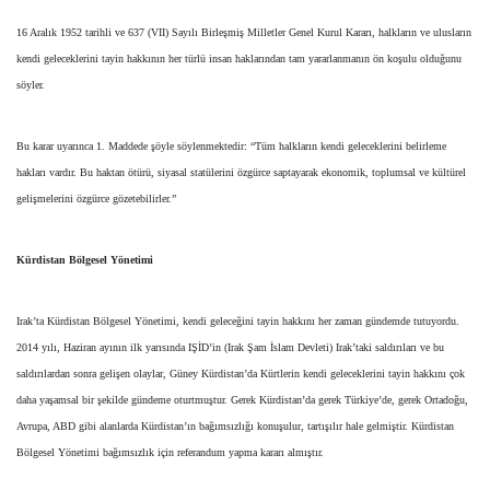
16 Aralık 1952 tarihli ve 637 (VII) Sayılı Birleşmiş Milletler Genel Kurul Kararı, halkların ve ulusların
kendi geleceklerini tayin hakkının her türlü insan haklarından tam yararlanmanın ön koşulu olduğunu
söyler.
Bu karar uyarınca 1. Maddede şöyle söylenmektedir: “Tüm halkların kendi geleceklerini belirleme
hakları vardır. Bu haktan ötürü, siyasal statülerini özgürce saptayarak ekonomik, toplumsal ve kültürel
gelişmelerini özgürce gözetebilirler.”
Kürdistan Bölgesel Yönetimi
Irak’ta Kürdistan Bölgesel Yönetimi, kendi geleceğini tayin hakkını her zaman gündemde tutuyordu.
2014 yılı, Haziran ayının ilk yarısında IŞİD’in (Irak Şam İslam Devleti) Irak’taki saldırıları ve bu
saldırılardan sonra gelişen olaylar, Güney Kürdistan’da Kürtlerin kendi geleceklerini tayin hakkını çok
daha yaşamsal bir şekilde gündeme oturtmuştur. Gerek Kürdistan’da gerek Türkiye’de, gerek Ortadoğu,
Avrupa, ABD gibi alanlarda Kürdistan’ın bağımsızlığı konuşulur, tartışılır hale gelmiştir. Kürdistan
Bölgesel Yönetimi bağımsızlık için referandum yapma kararı almıştır.