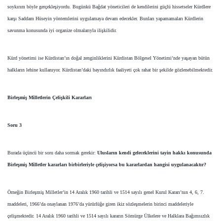
soykırım böyle gerçekleşiyordu. Bugünkü Bağdat yöneticileri de kendilerini güçlü hissetseler Kürdlere
karşı Saddam Hüseyin yöntemlerini uygulamaya devam edecekler. Bunları yapamamaları Kürdlerin
savunma konusunda iyi organize olmalarıyla ilişkilidir.
Kürd yönetimi ise Kürdistan’ın doğal zenginliklerini Kürdistan Bölgesel Yönetimi’nde yaşayan bütün
halkların lehine kullanıyor. Kürdistan’daki bayındırlık faaliyeti çok rahat bir şekilde gözlenebilmektedir.
Birleşmiş Milletlerin Çelişkili Kararları
Soru 3
Burada üçüncü bir soru daha sormak gerekir:
Ulusların kendi geleceklerini tayin hakkı konusunda
Birleşmiş Milletler kararları birbirleriyle çelişiyorsa bu kararlardan hangisi uygulanacaktır?
Örneğin Birleşmiş Milletler’in 14 Aralık 1960 tarihli ve 1514 sayılı genel Kurul Kararı’nın 4, 6, 7.
maddeleri, 1966’da onaylanan 1976’da yürürlüğe giren ikiz sözleşmelerin birinci maddeleriyle
çelişmektedir. 14 Aralık 1960 tarihli ve 1514 sayılı kararın Sömürge Ülkelere ve Halklara Bağımsızlık