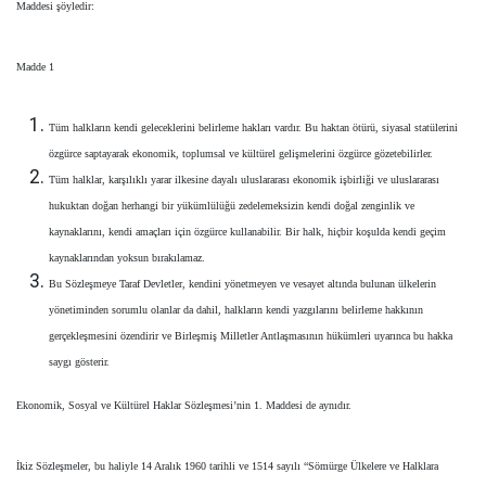
Maddesi şöyledir:
Madde 1
Tüm halkların kendi geleceklerini belirleme hakları vardır. Bu haktan ötürü, siyasal statülerini
özgürce saptayarak ekonomik, toplumsal ve kültürel gelişmelerini özgürce gözetebilirler.
Tüm halklar, karşılıklı yarar ilkesine dayalı uluslararası ekonomik işbirliği ve uluslararası
hukuktan doğan herhangi bir yükümlülüğü zedelemeksizin kendi doğal zenginlik ve
kaynaklarını, kendi amaçları için özgürce kullanabilir. Bir halk, hiçbir koşulda kendi geçim
kaynaklarından yoksun bırakılamaz.
Bu Sözleşmeye Taraf Devletler, kendini yönetmeyen ve vesayet altında bulunan ülkelerin
yönetiminden sorumlu olanlar da dahil, halkların kendi yazgılarını belirleme hakkının
gerçekleşmesini özendirir ve Birleşmiş Milletler Antlaşmasının hükümleri uyarınca bu hakka
saygı gösterir.
Ekonomik, Sosyal ve Kültürel Haklar Sözleşmesi’nin 1. Maddesi de aynıdır.
İkiz Sözleşmeler, bu haliyle 14 Aralık 1960 tarihli ve 1514 sayılı “Sömürge Ülkelere ve Halklara