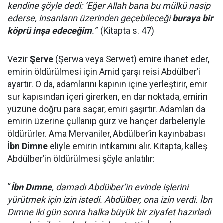
kendine şöyle dedi: ‘Eğer Allah bana bu mülkü nasip
ederse, insanların üzerinden geçebileceği
buraya bir
köprü inşa edeceğim
.'
” (Kitapta s. 47)
Vezir
Şerve
(Şerwa veya Serwet) emire ihanet eder,
emirin öldürülmesi için Amid çarşı reisi Abdülber’i
ayartır. O da, adamlarını kapının içine yerleştirir, emir
sur kapısından içeri girerken, en dar noktada, emirin
yüzüne doğru para saçar, emiri şaşırtır. Adamları da
emirin üzerine çullanıp gürz ve hançer darbeleriyle
öldürürler. Ama Mervaniler, Abdülber’in kayınbabası
İbn Dimne
eliyle emirin intikamını alır. Kitapta, kalleş
Abdülber’in öldürülmesi şöyle anlatılır:
“
İbn Dımne
, damadı Abdülber’in evinde işlerini
yürütmek için izin istedi. Abdülber, ona izin verdi. İbn
Dımne iki gün sonra halka büyük bir ziyafet hazırladı