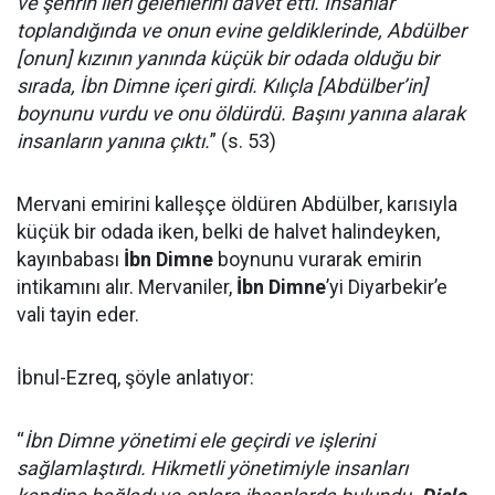
ve şehrin ileri gelenlerini davet etti. İnsanlar
toplandığında ve onun evine geldiklerinde, Abdülber
[onun] kızının yanında küçük bir odada olduğu bir
sırada, İbn Dimne içeri girdi. Kılıçla [Abdülber’in]
boynunu vurdu ve onu öldürdü. Başını yanına alarak
insanların yanına çıktı.
” (s. 53)
Mervani emirini kalleşçe öldüren Abdülber, karısıyla
küçük bir odada iken, belki de halvet halindeyken,
kayınbabası
İbn Dimne
boynunu vurarak emirin
intikamını alır. Mervaniler,
İbn Dimne
’yi Diyarbekir’e
vali tayin eder.
İbnul-Ezreq, şöyle anlatıyor:
“
İbn Dimne yönetimi ele geçirdi ve işlerini
sağlamlaştırdı. Hikmetli yönetimiyle insanları