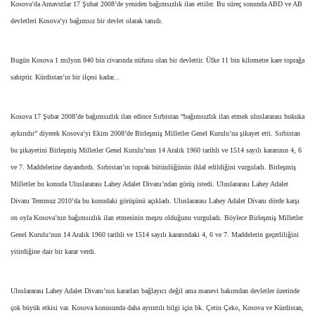
Kosova’da Arnavutlar 17 Şubat 2008’de yeniden bağımsızlık ilan ettiler. Bu süreç sonunda ABD ve AB
devletleri Kosova’yı bağımsız bir devlet olarak tanıdı.
Bugün Kosova 1 milyon 840 bin civarında nüfusu olan bir devlettir. Ülke 11 bin kilometre kare toprağa
sahiptir. Kürdistan’ın bir ilçesi kadar...
Kosova 17 Şubat 2008’de bağımsızlık ilan edince Sırbistan “bağımsızlık ilan etmek uluslararası hukuka
aykırıdır” diyerek Kosova’yı Ekim 2008’de Birleşmiş Milletler Genel Kurulu’na şikayet etti. Sırbistan
bu şikayetini Birleşmiş Milletler Genel Kurulu’nun 14 Aralık 1960 tarihli ve 1514 sayılı kararının 4, 6
ve 7. Maddelerine dayandırdı. Sırbistan’ın toprak bütünlüğünün ihlal edildiğini vurguladı. Birleşmiş
Milletler bu konuda Uluslararası Lahey Adalet Divanı’ndan görüş istedi. Uluslararası Lahey Adalet
Divanı Temmuz 2010’da bu konudaki görüşünü açıkladı. Uluslararası Lahey Adalet Divanı dörde karşı
on oyla Kosova’nın bağımsızlık ilan etmesinin meşru olduğunu vurguladı. Böylece Birleşmiş Milletler
Genel Kurulu’nun 14 Aralık 1960 tarihli ve 1514 sayılı kararındaki 4, 6 ve 7. Maddelerin geçerliliğini
yitirdiğine dair bir karar verdi.
Uluslararası Lahey Adalet Divanı’nın kararları bağlayıcı değil ama manevi bakımdan devletler üzerinde
çok büyük etkisi var. Kosova konusunda daha ayrıntılı bilgi için bk. Çetin Çeko, Kosova ve Kürdistan,