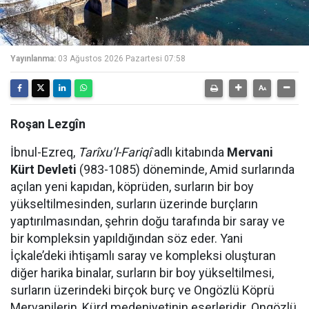
Yayınlanma:
03 Ağustos 2026 Pazartesi 07:58
Roşan Lezgîn
İbnul-Ezreq,
Tarîxu’l-Fariqî
adlı kitabında
Mervani
Kürt Devleti
(983-1085) döneminde, Amid surlarında
açılan yeni kapıdan, köprüden, surların bir boy
yükseltilmesinden, surların üzerinde burçların
yaptırılmasından, şehrin doğu tarafında bir saray ve
bir kompleksin yapıldığından söz eder. Yani
İçkale’deki ihtişamlı saray ve kompleksi oluşturan
diğer harika binalar, surların bir boy yükseltilmesi,
surların üzerindeki birçok burç ve Ongözlü Köprü
Mervanilerin, Kürd medeniyetinin eserleridir. Ongözlü