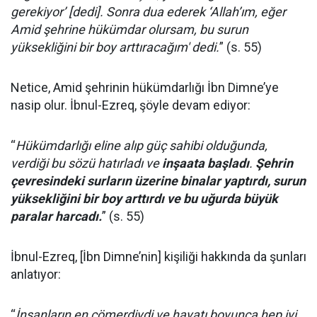
gerekiyor’ [dedi]. Sonra dua ederek ‘Allah’ım, eğer
Amid şehrine hükümdar olursam, bu surun
yüksekliğini bir boy arttıracağım' dedi.
” (s. 55)
Netice, Amid şehrinin hükümdarlığı İbn Dimne’ye
nasip olur. İbnul-Ezreq, şöyle devam ediyor:
“
Hükümdarlığı eline alıp güç sahibi olduğunda,
verdiği bu sözü hatırladı ve
inşaata başladı
.
Şehrin
çevresindeki surların üzerine binalar yaptırdı, surun
yüksekliğini bir boy arttırdı ve bu uğurda büyük
paralar harcadı.
” (s. 55)
İbnul-Ezreq, [İbn Dimne’nin] kişiliği hakkında da şunları
anlatıyor:
“
İnsanların en cömerdiydi ve hayatı boyunca hep iyi