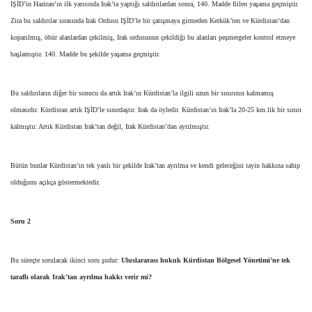
IŞİD’in Haziran’ın ilk yarısında Irak’ta yaptığı saldırılardan sonra, 140. Madde fiilen yaşama geçmiştir.
Zira bu saldırılar sırasında Irak Ordusu IŞİD’le bir çatışmaya girmeden Kerkük’ten ve Kürdistan’dan
koparılmış, öbür alanlardan çekilmiş, Irak ordusunun çekildiği bu alanları peşmergeler kontrol etmeye
başlamıştır. 140. Madde bu şekilde yaşama geçmiştir.
Bu saldırıların diğer bir sonucu da artık Irak’ın Kürdistan’la ilgili uzun bir sınırının kalmamış
olmasıdır. Kürdistan artık IŞİD’le sınırdaştır. Irak da öyledir. Kürdistan’ın Irak’la 20-25 km.lik bir sınırı
kalmıştır. Artık Kürdistan Irak’tan değil, Irak Kürdistan’dan ayrılmıştır.
Bütün bunlar Kürdistan’ın tek yanlı bir şekilde Irak’tan ayrılma ve kendi geleceğini tayin hakkına sahip
olduğunu açıkça göstermektedir.
Soru 2
Bu süreçte sorulacak ikinci soru şudur:
Uluslararası hukuk Kürdistan Bölgesel Yönetimi’ne tek
taraflı olarak Irak’tan ayrılma hakkı verir mi?