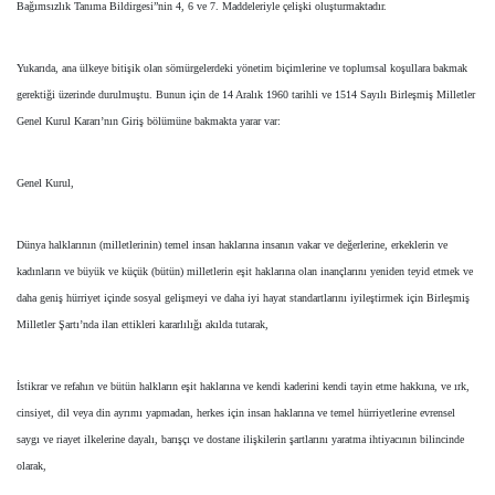
Bağımsızlık Tanıma Bildirgesi”nin 4, 6 ve 7. Maddeleriyle çelişki oluşturmaktadır.
Yukarıda, ana ülkeye bitişik olan sömürgelerdeki yönetim biçimlerine ve toplumsal koşullara bakmak
gerektiği üzerinde durulmuştu. Bunun için de 14 Aralık 1960 tarihli ve 1514 Sayılı Birleşmiş Milletler
Genel Kurul Kararı’nın Giriş bölümüne bakmakta yarar var:
Genel Kurul,
Dünya halklarının (milletlerinin) temel insan haklarına insanın vakar ve değerlerine, erkeklerin ve
kadınların ve büyük ve küçük (bütün) milletlerin eşit haklarına olan inançlarını yeniden teyid etmek ve
daha geniş hürriyet içinde sosyal gelişmeyi ve daha iyi hayat standartlarını iyileştirmek için Birleşmiş
Milletler Şartı’nda ilan ettikleri kararlılığı akılda tutarak,
İstikrar ve refahın ve bütün halkların eşit haklarına ve kendi kaderini kendi tayin etme hakkına, ve ırk,
cinsiyet, dil veya din ayrımı yapmadan, herkes için insan haklarına ve temel hürriyetlerine evrensel
saygı ve riayet ilkelerine dayalı, barışçı ve dostane ilişkilerin şartlarını yaratma ihtiyacının bilincinde
olarak,