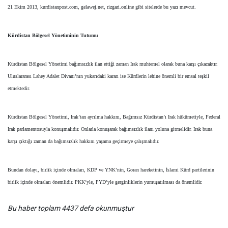
21 Ekim 2013, kurdistanpost.com, gelawej.net, rizgari.online gibi sitelerde bu yazı mevcut.
Kürdistan Bölgesel Yönetiminin Tutumu
Kürdistan Bölgesel Yönetimi bağımsızlık ilan ettiği zaman Irak muhtemel olarak buna karşı çıkacaktır.
Uluslararası Lahey Adalet Divanı’nın yukarıdaki kararı ise Kürdlerin lehine önemli bir emsal teşkil
etmektedir.
Kürdistan Bölgesel Yönetimi, Irak’tan ayrılma hakkını, Bağımsız Kürdistan’ı Irak hükümetiyle, Federal
Irak parlamentosuyla konuşmalıdır. Onlarla konuşarak bağımsızlık ilanı yoluna gitmelidir. Irak buna
karşı çıktığı zaman da bağımsızlık hakkını yaşama geçirmeye çalışmalıdır.
Bundan dolayı, birlik içinde olmaları, KDP ve YNK’nin, Goran hareketinin, İslami Kürd partilerinin
birlik içinde olmaları önemlidir. PKK’yle, PYD’yle gerginliklerin yumuşatılması da önemlidir.
Bu haber toplam 4437 defa okunmuştur