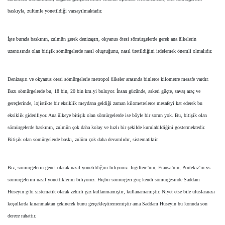
baskıyla, zulümle yönetildiği varsayılmaktadır.
İşte burada baskının, zulmün gerek denizaşırı, okyanus ötesi sömürgelerde gerek ana ülkelerin
uzantısında olan bitişik sömürgelerde nasıl oluştuğunu, nasıl üretildiğini irdelemek önemli olmalıdır.
Denizaşırı ve okyanus ötesi sömürgelerle metropol ülkeler arasında binlerce kilometre mesafe vardır.
Bazı sömürgelerde bu, 18 bin, 20 bin km.yi buluyor. İnsan gücünde, askeri güçte, savaş araç ve
gereçlerinde, lojistikte bir eksiklik meydana geldiği zaman kilometrelerce mesafeyi kat ederek bu
eksiklik gideriliyor. Ana ülkeye bitişik olan sömürgelerde ise böyle bir sorun yok. Bu, bitişik olan
sömürgelerde baskının, zulmün çok daha kolay ve hızlı bir şekilde kurulabildiğini göstermektedir.
Bitişik olan sömürgelerde baskı, zulüm çok daha devamlıdır, sistematiktir.
Biz, sömürgelerin genel olarak nasıl yönetildiğini biliyoruz. İngiltere’nin, Fransa’nın, Portekiz’in vs.
sömürgelerini nasıl yönettiklerini biliyoruz. Hiçbir sömürgeci güç kendi sömürgesinde Saddam
Hüseyin gibi sistematik olarak zehirli gaz kullanmamıştır, kullanamamıştır. Niyet etse bile uluslararası
koşullarda kınanmaktan çekinerek bunu gerçekleştirememiştir ama Saddam Hüseyin bu konuda son
derece rahattır.