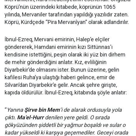
Köprü’nün üzerindeki kitabede, köprünün 1065
yılında, Mervaniler tarafından yapıldığı yazılıdır zaten.
Köprü, Kürdçede “Pira Mervanîyan” olarak adlandırılır.
İbnul-Ezreq, Mervani emirinin, Halep’e elçiler
göndererek, Hamdani emirinin kızı Sittünnas'ı
kendisine istettiğini, peşin olarak iki yüz bin dirhem
de mehir gönderdiğini anlatır. Kız, evliliğinin
Diyarbekir’de olmasını ister. Bunun üzerine, gelin
kafilesi Ruha’ya ulaştığı haberi gelince, emir de
Silvan’dan Diyarbekir’e gelir. Ancak şehre girişte,
kapıda öldürülür. İbnul-Ezreq, kitabında şöyle anlatır:
“
Yanına
Şirve bin Mem
’i de alarak ordusuyla yola
çıktı.
Ma’el-Hurr
denilen yere geldi. O sırada
gökyüzünden şiddetli bir yağmur boşaldı ve sular o
kadar yükseldi ki karşıya geçemediler. Geceyi orada