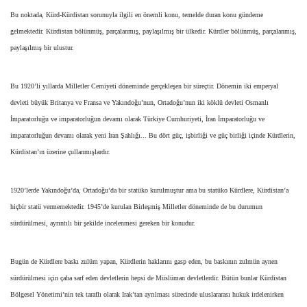
Bu noktada, Kürd-Kürdistan sorunuyla ilgili en önemli konu, temelde duran konu gündeme
gelmektedir. Kürdistan bölünmüş, parçalanmış, paylaşılmış bir ülkedir. Kürdler bölünmüş, parçalanmış,
paylaşılmış bir ulustur.
Bu 1920’li yıllarda Milletler Cemiyeti döneminde gerçekleşen bir süreçtir. Dönemin iki emperyal
devleti büyük Britanya ve Fransa ve Yakındoğu’nun, Ortadoğu’nun iki köklü devleti Osmanlı
İmparatorluğu ve imparatorluğun devamı olarak Türkiye Cumhuriyeti, İran İmparatorluğu ve
imparatorluğun devamı olarak yeni İran Şahlığı... Bu dört güç, işbirliği ve güç birliği içinde Kürdlerin,
Kürdistan’ın üzerine çullanmışlardır.
1920’lerde Yakındoğu’da, Ortadoğu’da bir statüko kurulmuştur ama bu statüko Kürdlere, Kürdistan’a
hiçbir statü vermemektedir. 1945’de kurulan Birleşmiş Milletler döneminde de bu durumun
sürdürülmesi, ayrıntılı bir şekilde incelenmesi gereken bir konudur.
Bugün de Kürdlere baskı zulüm yapan, Kürdlerin haklarını gasp eden, bu baskının zulmün aynen
sürdürülmesi için çaba sarf eden devletlerin hepsi de Müslüman devletlerdir. Bütün bunlar Kürdistan
Bölgesel Yönetimi’nin tek taraflı olarak Irak’tan ayrılması sürecinde uluslararası hukuk irdelenirken