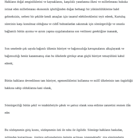
Halkların doğal zenginliklerini ve kaynaklarını, karşılıklı yararlanma ilkesi ve milletlerarası hukuka
istinat eden milletlerarası ekonomik işbirliğinden doğan herhangi bir yükümlülüklerine halel
gelmeksizin, serbest bir şekilde kendi amaçları için tasarruf edebileceklerini teyit ederek, Kurtuluş
sürecinin karşı konulmaz olduğuna ve ciddî buhranlardan sakınmak için sömürgeciliğe ve onunla
bağlantılı bütün ayırma ve ayrım yapma uygulamalarına son verilmesi gerektiğine inanarak,
Son senelerde çok sayıda bağımlı ülkenin hürriyet ve bağımsızlığa kavuşmalarını alkışlayarak ve
bağımsızlığı henüz kazanmamış olan bu ülkelerde gittikçe artan güçlü hürriyet temayülünü kabul
ederek;
Bütün halkların devredilmez tam hürriyet, egemenliklerini kullanma ve millî ülkelerinin tam özgürlüğü
hakkına sahip olduklarına kani olarak,
Sömürgeciliği bütün şekil ve tezahürleriyle çabuk ve şartsız olarak sona erdirme zaruretini resmen ilân
eder.
Bu sözleşmenin giriş kısmı, sözleşmenin özü ile ruhu ile ilgilidir. Sömürge halkların baskıdan,
zulümden kurtarılması, özgürce gelişmelerinin önünün açılması istenmektedir; zira sömürgelerin