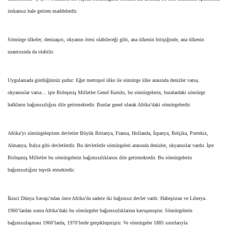
imkansız hale getiren maddelerdir.
Sömürge ülkeler, denizaşırı, okyanus ötesi olabileceği gibi, ana ülkenin bitişiğinde, ana ülkenin
uzantısında da olabilir.
Uygulamada gördüğümüz şudur: Eğer metropol ülke ile sömürge ülke arasında denizler varsa,
okyanuslar varsa… işte Birleşmiş Milletler Genel Kurulu, bu sömürgelerin, buralardaki sömürge
halkların bağımsızlığını dile getirmektedir. Bunlar genel olarak Afrika’daki sömürgelerdir.
Afrika’yı sömürgeleştiren devletler Büyük Britanya, Fransa, Hollanda, İspanya, Belçika, Portekiz,
Almanya, İtalya gibi devletlerdir. Bu devletlerle sömürgeleri arasında denizler, okyanuslar vardır. İşte
Birleşmiş Milletler bu sömürgelerin bağımsızlıklarını dile getirmektedir. Bu sömürgelerin
bağımsızlığını teşvik etmektedir.
İkinci Dünya Savaşı’ndan önce Afrika’da sadece iki bağımsız devlet vardı: Habeşistan ve Liberya.
1960’lardan sonra Afrika’daki bu sömürgeler bağımsızlıklarına kavuşmuştur. Sömürgelerin
bağımsızlaşması 1960’larda, 1970’lerde gerçekleşmiştir. Ve sömürgeler 1885 sınırlarıyla