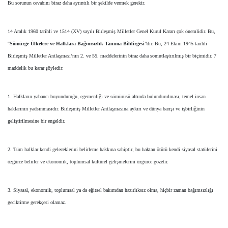
Bu sorunun cevabını biraz daha ayrıntılı bir şekilde vermek gerekir.
14 Aralık 1960 tarihli ve 1514 (XV) sayılı Birleşmiş Milletler Genel Kurul Kararı çok önemlidir. Bu,
“
Sömürge Ülkelere ve Halklara Bağımsızlık Tanıma Bildirgesi
”dir. Bu, 24 Ekim 1945 tarihli
Birleşmiş Milletler Antlaşması’nın 2. ve 55. maddelerinin biraz daha somutlaştırılmış bir biçimidir. 7
maddelik bu karar şöyledir:
1. Halkların yabancı boyunduruğu, egemenliği ve sömürüsü altında bulundurulması, temel insan
haklarının yadsınmasıdır. Birleşmiş Milletler Antlaşmasına aykırı ve dünya barışı ve işbirliğinin
geliştirilmesine bir engeldir.
2. Tüm halklar kendi geleceklerini belirleme hakkına sahiptir, bu haktan ötürü kendi siyasal statülerini
özgürce belirler ve ekonomik, toplumsal kültürel gelişmelerini özgürce gözetir.
3. Siyasal, ekonomik, toplumsal ya da eğitsel bakımdan hazırlıksız olma, hiçbir zaman bağımsızlığı
geciktirme gerekçesi olamaz.