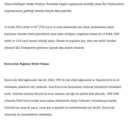
Tanıma Bildirgesi olduğu biliniyor. Bunlardan hangisi uygulanacak denildiği zaman İkiz Sözleşmelerin
uygulanmasının gerektiği üzerinde durmak daha makuldür.
16 Aralık 1952 tarihli ve 637 (VII) Sayılı ve insan haklarından tam olarak yararlanmanın temel
koşulunun ulusların kendi geleceklerini tayin hakkı olduğunu vurgulayan kararın da 14 Aralık 1960
tarihli ve 1514 sayılı kararla çeliştiği açıktır. Burada da uygulama için, daha yeni tarihli olmaları
itibariyle İkiz Sözleşmelere gönderme yapmak daha önemli olmalıdır.
Kosova’nın Bağımsız Devlet Olması
Kosova iki defa bağımsızlık ilan etti. Ekim 1991’de ilan ettiği bağımsızlık ne Yugoslavya’da ne de
uluslararası planda bir etki yaratmadı. Ama Kosova’da Arnavutların Sırbistan yönetimiyle mücadelesi
sürdü. Sırbistan yönetimi Kosova’da insan haklarını çok ağır bir şekilde ihlal ediyordu. 1998-1999
yıllarında NATO Kosova’daki insan hakları ihlallerinden dolayı Sırbistan’ı bombalamaya başladı.
Sırbistan’nın savaş alt yapısı, savaş araç ve gereçleri bu bombardımanla çok eksildi. Kosova’da
Arnavutlar bu mücadelelerini sürdürdüler.