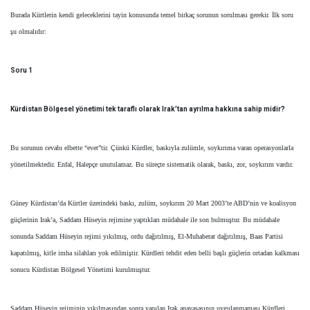
Burada Kürtlerin kendi geleceklerini tayin konusunda temel birkaç sorunun sorulması gerekir. İlk soru
şu olmalıdır:
Soru 1
Kürdistan Bölgesel yönetimi tek taraflı olarak Irak’tan ayrılma hakkına sahip midir?
Bu sorunun cevabı elbette “evet”tir. Çünkü Kürdler, baskıyla zulümle, soykırıma varan operasyonlarla
yönetilmektedir. Enfal, Halepçe unutulamaz. Bu süreçte sistematik olarak, baskı, zor, soykırım vardır.
Güney Kürdistan’da Kürtler üzerindeki baskı, zulüm, soykırım 20 Mart 2003’te ABD’nin ve koalisyon
güçlerinin Irak’a, Saddam Hüseyin rejimine yaptıkları müdahale ile son bulmuştur. Bu müdahale
sonunda Saddam Hüseyin rejimi yıkılmış, ordu dağıtılmış, El-Muhaberat dağıtılmış, Baas Partisi
kapatılmış, kitle imha silahları yok edilmiştir. Kürdleri tehdit eden belli başlı güçlerin ortadan kalkması
sonucu Kürdistan Bölgesel Yönetimi kurulmuştur.
Saddam Hüseyin rejiminin yıkılmasından sonra yapılan Irak anayasasının uygulanmaması Kürdleri