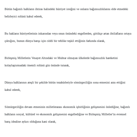
Bütün bağımlı halkların ihtiras halindeki hürriyet isteğini ve onların bağımsızlıklarını elde etmedeki
belirleyici rolünü kabul ederek,
Bu hakların hürriyetlerinin inkarından veya onun önündeki engellerden, gittikçe artan ihtilafların ortaya
çıktığını, bunun dünya barışı için ciddi bir tehlike teşkil ettiğinin farkında olarak,
Birleşmiş Milletlerin Vesayet Altındaki ve Muhtar olmayan ülkelerde bağımsızlık hareketini
kolaylaştırmadaki önemli rolünü göz önünde tutarak,
Dünya halklarının ateşli bir şekilde bütün tezahürleriyle sömürgeciliğin sona ermesini arzu ettiğini
kabul ederek,
Sömürgeciliğin devam etmesinin milletlerarası ekonomik işbirliğinin gelişmesini önlediğine, bağımlı
halkların sosyal, kültürel ve ekonomik gelişmesini engellediğine ve Birleşmiş Milletler’in evrensel
barış idealine aykırı olduğuna kani olarak,