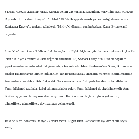
Saddam Hüseyin sistematik olarak Kürdlere zehirli gaz kullanma rahatlığını, kolaylığını nasıl buluyor?
Düşünelim ki Saddam Hüseyin’in 16 Mart 1988’de Halepçe’de zehirli gaz kullandığı dönemde İslam
Konferansı Kuveyt’te toplantı halindeydi. Türkiye’yi dönemin cumhurbaşkanı Kenan Evren temsil
ediyordu.
İslam Konferansı Sonuç Bildirgesi’nde bu soykırıma ilişkin hiçbir eleştirinin hatta soykırıma ilişkin bir
imanın bile yer almaması dikkate değer bir durumdur. Bu, Saddam Hüseyin’in Kürdlere soykırım
yaparken neden bu kadar rahat olduğunu ortaya koymaktadır. İslam Konferansı’nın Sonuç Bildirisinde
örneğin Bulgaristan’da isimleri değiştirilen Türkler konusunda Bulgaristan hükümeti eleştirilmektedir.
Aynı nedenlerden dolayı Batı Trakya’daki Türk çocukları için Türkiye’de hazırlanmış bir alfabenin
Yunan hükümeti tarafından kabul edilmemesinden dolayı Yunan hükümeti de eleştirilmektedir. Ama
Kürtlere uygulanan bu soykırımdan dolayı İslam Konferansı’nın hiçbir eleştirisi yoktur. Bu,
bilmezlikten, görmezlikten, duymazlıktan gelinmektedir.
1988’de İslam Konferansı’na üye 53 devlet vardır. Bugün İslam konferansına üye devletlerin sayısı
57’dir.