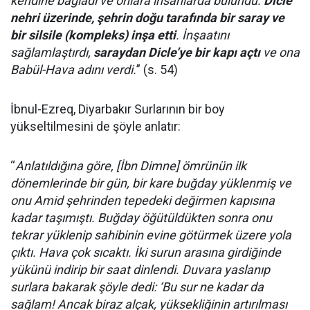
kendine bağladı ve onlara ihsanlarda bulundu.
Dicle
nehri üzerinde, şehrin doğu tarafında bir saray ve
bir silsile (kompleks) inşa etti
. İnşaatını
sağlamlaştırdı,
saraydan Dicle’ye bir kapı açtı
ve ona
Babül-Hava adını verdi.
” (s. 54)
İbnul-Ezreq, Diyarbakır Surlarının bir boy
yükseltilmesini de şöyle anlatır:
“
Anlatıldığına göre, [İbn Dimne] ömrünün ilk
dönemlerinde bir gün, bir kare buğday yüklenmiş ve
onu Amid şehrinden tepedeki değirmen kapısına
kadar taşımıştı. Buğday öğütüldükten sonra onu
tekrar yüklenip sahibinin evine götürmek üzere yola
çıktı. Hava çok sıcaktı. İki surun arasına girdiğinde
yükünü indirip bir saat dinlendi. Duvara yaslanıp
surlara bakarak şöyle dedi: ‘Bu sur ne kadar da
sağlam! Ancak biraz alçak, yüksekliğinin artırılması