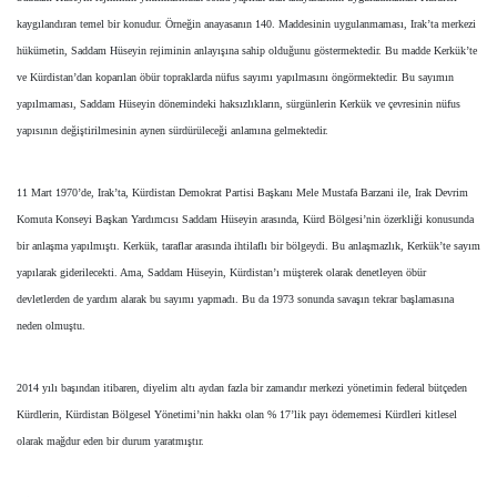
kaygılandıran temel bir konudur. Örneğin anayasanın 140. Maddesinin uygulanmaması, Irak’ta merkezi
hükümetin, Saddam Hüseyin rejiminin anlayışına sahip olduğunu göstermektedir. Bu madde Kerkük’te
ve Kürdistan’dan koparılan öbür topraklarda nüfus sayımı yapılmasını öngörmektedir. Bu sayımın
yapılmaması, Saddam Hüseyin dönemindeki haksızlıkların, sürgünlerin Kerkük ve çevresinin nüfus
yapısının değiştirilmesinin aynen sürdürüleceği anlamına gelmektedir.
11 Mart 1970’de, Irak’ta, Kürdistan Demokrat Partisi Başkanı Mele Mustafa Barzani ile, Irak Devrim
Komuta Konseyi Başkan Yardımcısı Saddam Hüseyin arasında, Kürd Bölgesi’nin özerkliği konusunda
bir anlaşma yapılmıştı. Kerkük, taraflar arasında ihtilaflı bir bölgeydi. Bu anlaşmazlık, Kerkük’te sayım
yapılarak giderilecekti. Ama, Saddam Hüseyin, Kürdistan’ı müşterek olarak denetleyen öbür
devletlerden de yardım alarak bu sayımı yapmadı. Bu da 1973 sonunda savaşın tekrar başlamasına
neden olmuştu.
2014 yılı başından itibaren, diyelim altı aydan fazla bir zamandır merkezi yönetimin federal bütçeden
Kürdlerin, Kürdistan Bölgesel Yönetimi’nin hakkı olan % 17’lik payı ödememesi Kürdleri kitlesel
olarak mağdur eden bir durum yaratmıştır.