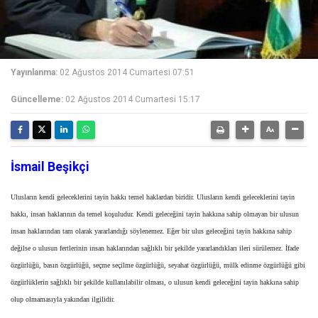
Yayınlanma:
02 Ağustos 2014 Cumartesi 07:51
Güncelleme:
02 Ağustos 2014 Cumartesi 15:17
İsmail Beşikçi
Ulusların kendi geleceklerini tayin hakkı temel haklardan biridir. Ulusların kendi geleceklerini tayin
hakkı, insan haklarının da temel koşuludur. Kendi geleceğini tayin hakkına sahip olmayan bir ulusun
insan haklarından tam olarak yararlandığı söylenemez. Eğer bir ulus geleceğini tayin hakkına sahip
değilse o ulusun fertlerinin insan haklarından sağlıklı bir şekilde yararlandıkları ileri sürülemez. İfade
özgürlüğü, basın özgürlüğü, seçme seçilme özgürlüğü, seyahat özgürlüğü, mülk edinme özgürlüğü gibi
özgürlüklerin sağlıklı bir şekilde kullanılabilir olması, o ulusun kendi geleceğini tayin hakkına sahip
olup olmamasıyla yakından ilgilidir.