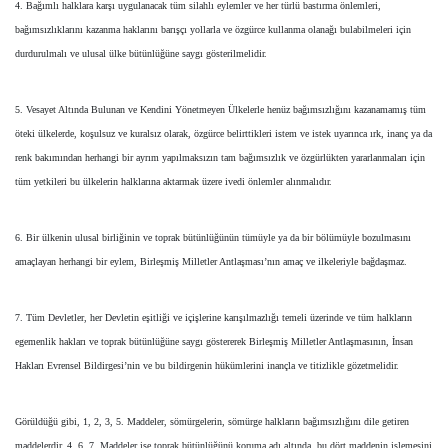
4. Bağımlı halklara karşı uygulanacak tüm silahlı eylemler ve her türlü bastırma önlemleri,
bağımsızlıklarını kazanma haklarını barışçı yollarla ve özgürce kullanma olanağı bulabilmeleri için
durdurulmalı ve ulusal ülke bütünlüğüne saygı gösterilmelidir.
5. Vesayet Altında Bulunan ve Kendini Yönetmeyen Ülkelerle henüz bağımsızlığını kazanamamış tüm
öteki ülkelerde, koşulsuz ve kuralsız olarak, özgürce belirttikleri istem ve istek uyarınca ırk, inanç ya da
renk bakımından herhangi bir ayrım yapılmaksızın tam bağımsızlık ve özgürlükten yararlanmaları için
tüm yetkileri bu ülkelerin halklarına aktarmak üzere ivedi önlemler alınmalıdır.
6. Bir ülkenin ulusal birliğinin ve toprak bütünlüğünün tümüyle ya da bir bölümüyle bozulmasını
amaçlayan herhangi bir eylem, Birleşmiş Milletler Antlaşması’nın amaç ve ilkeleriyle bağdaşmaz.
7. Tüm Devletler, her Devletin eşitliği ve içişlerine karışılmazlığı temeli üzerinde ve tüm halkların
egemenlik hakları ve toprak bütünlüğüne saygı göstererek Birleşmiş Milletler Antlaşmasının, İnsan
Hakları Evrensel Bildirgesi’nin ve bu bildirgenin hükümlerini inançla ve titizlikle gözetmelidir.
Görüldüğü gibi, 1, 2, 3, 5. Maddeler, sömürgelerin, sömürge halkların bağımsızlığını dile getiren
maddelerdir. 4, 6, 7. Maddeler ise toprak bütünlüğünü koruma adı altında, bu dört maddenin işlemesini