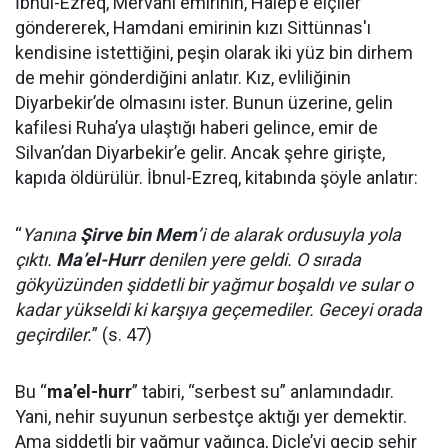
İbnul-Ezreq, Mervani emirinin, Halep’e elçiler
göndererek, Hamdani emirinin kızı Sittünnas'ı
kendisine istettiğini, peşin olarak iki yüz bin dirhem
de mehir gönderdiğini anlatır. Kız, evliliğinin
Diyarbekir’de olmasını ister. Bunun üzerine, gelin
kafilesi Ruha’ya ulaştığı haberi gelince, emir de
Silvan’dan Diyarbekir’e gelir. Ancak şehre girişte,
kapıda öldürülür. İbnul-Ezreq, kitabında şöyle anlatır:
“
Yanına
Şirve bin Mem
’i de alarak ordusuyla yola
çıktı.
Ma’el-Hurr
denilen yere geldi. O sırada
gökyüzünden şiddetli bir yağmur boşaldı ve sular o
kadar yükseldi ki karşıya geçemediler. Geceyi orada
geçirdiler.
” (s. 47)
Bu “
ma’el-hurr
” tabiri, “serbest su” anlamındadır.
Yani, nehir suyunun serbestçe aktığı yer demektir.
Ama şiddetli bir yağmur yağınca, Dicle’yi geçip şehir