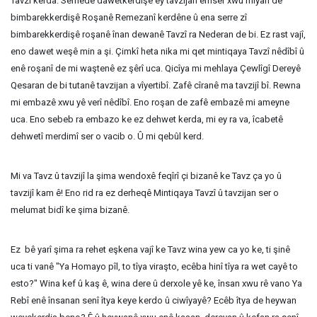
Tavzî kerda. Semedê dawetkerdişê ey tavzijan emser xwu mîyan de
bimbarekkerdişê Roşanê Remezanî kerdêne û ena serre zî
bimbarekkerdişê roşanê înan dewanê Tavzî ra Nederan de bi. Ez rast vajî,
eno dawet weşê min a şi. Çimkî heta nika mi qet mintiqaya Tavzî nêdîbî û
enê roşanî de mi waştenê ez şêrî uca. Qicîya mi mehlaya Çewlîgî Dereyê
Qesaran de bi tutanê tavzijan a vîyertibî. Zafê cîranê ma tavzijî bî. Rewna
mi embazê xwu yê verî nêdîbî. Eno roşan de zafê embazê mi ameyne
uca. Eno sebeb ra embazo ke ez dehwet kerda, mi ey ra va, îcabetê
dehwetî merdimî ser o vacib o. Û mi qebûl kerd.
Mi va Tavz û tavzijî la şima wendoxê feqîrî çi bizanê ke Tavz ça yo û
tavzijî kam ê! Eno rid ra ez derheqê Mintiqaya Tavzî û tavzijan ser o
melumat bidî ke şima bizanê.
Ez bê yarî şima ra rehet eşkena vajî ke Tavz wina yew ca yo ke, ti şinê
uca ti vanê "Ya Homayo pîl, to tîya viraşto, ecêba hinî tîya ra wet cayê to
esto?" Wina kef û kaş ê, wina dere û derxole yê ke, însan xwu rê vano Ya
Rebî enê însanan senî îtya keye kerdo û ciwîyayê? Ecêb îtya de heywan