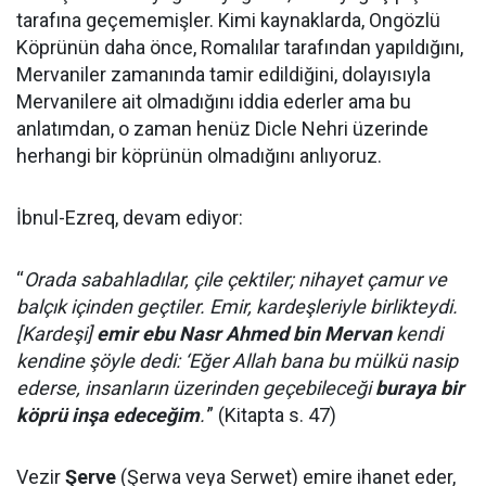
tarafına geçememişler. Kimi kaynaklarda, Ongözlü
Köprünün daha önce, Romalılar tarafından yapıldığını,
Mervaniler zamanında tamir edildiğini, dolayısıyla
Mervanilere ait olmadığını iddia ederler ama bu
anlatımdan, o zaman henüz Dicle Nehri üzerinde
herhangi bir köprünün olmadığını anlıyoruz.
İbnul-Ezreq, devam ediyor:
“
Orada sabahladılar, çile çektiler; nihayet çamur ve
balçık içinden geçtiler. Emir, kardeşleriyle birlikteydi.
[Kardeşi]
emir ebu Nasr Ahmed bin Mervan
kendi
kendine şöyle dedi: ‘Eğer Allah bana bu mülkü nasip
ederse, insanların üzerinden geçebileceği
buraya bir
köprü inşa edeceğim
.'
” (Kitapta s. 47)
Vezir
Şerve
(Şerwa veya Serwet) emire ihanet eder,