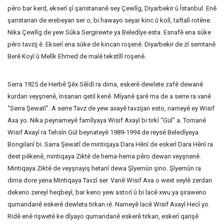
pêro bar kerd, ekserî şî şaristananê sey Çewlîg, Diyarbekir û Îstanbul. Enê
şaristanan de erebeyan ser o, bi hawayo seyar kinc û kolî, taftalî rotêne.
Nika Çewlîg de yew Sûka Sergirewte ya Beledîye esta. Esnafê ena sûke
pêro tavzij ê. Ekserî ena sûke de kincan roşenê. Diyarbekir de zî semtanê
Berê Koyî û Melîk Ehmed de malê tekstîlî roşenê.
Serra 1925 de Herbê Şêx Sêîdî ra dima, eskerê dewlete zafê dewanê
kurdan veyşnenê, însanan qetil kenê. Mîyanê şarê ma de a serre ra vanê
“Serra Şewatî”. A serre Tavz de yew axayê tavzijan esto, nameyê ey Wisif
Axa yo
.
Nika peynameyê famîlyaya Wisif Axayî bi tirkî “Gül” a
.
Tornanê
Wisif Axayî ra Tehsîn Gül beynateyê 1989-1994 de reysê Beledîyeya
Bongilanî bi
.
Sarra Şewatî de mintiqaya Dara Hênî de eskerî Dara Hênî ra
dest pêkenê, mintiqaya Ziktê de hema-hema pêro dewan veyşnenê.
Mintiqaya Ziktê de veyşnayiş hetanî dewa Şîyernûn şino. Şîyernûn ra
dima dore yena Mintiqaya Tavzî ser. Vanê Wisif Axa o wext xeylê zerdan
dekeno zereyî heqbeyî, bar keno yew astorî û bi lacê xwu ya şiraweno
qumandanê eskerê dewleta tirkan rê. Nameyê lacê Wisif Axayî Hecî yo.
Ridê enê rişwetê ke dîyayo qumandanê eskerê tirkan, eskerî qarişê