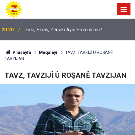
09:56
Ji Zilma Partîzanan Nimûneyeka Piçûk
Anasayfa
Meqaleyî
TAVZ, TAVZIJÎ Û ROŞANÊ
TAVZIJAN
TAVZ, TAVZIJÎ Û ROŞANÊ TAVZIJAN