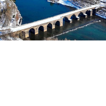
Yayınlanma:
03 Ağustos 2026 Pazartesi 07:58
Roşan Lezgîn
İbnul-Ezreq,
Tarîxu’l-Fariqî
adlı kitabında
Mervani
Kürt Devleti
(983-1085) döneminde, Amid surlarında
açılan yeni kapıdan, köprüden, surların bir boy
yükseltilmesinden, surların üzerinde burçların
yaptırılmasından, şehrin doğu tarafında bir saray ve