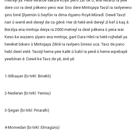
metreyî ya. Hetê verardê vakurê Koyê Şemî zaf tîk o, enê verardî ra yew
dere cor ra dest pêkeno yeno war. Eno dere Mintiqaya Tavzî ra ravîyereno
şino binê Şîyernûn û Seyfûn ra dima rîşyeno Royê Mûradî. Dewê Tavzî
narr û werrê enê dereyî de ca gênê. Her di hetê enê dereyî zî kef û kaş ê.
Berzîya ena mintiqa derya ra 2000 metreyî ra dest pêkena û yena war.
Keso ke wazeno şîyero ena mintiqa, ganî Dara Hênî ra hetê rojhelatî ya
hereket bikero û Mintiqaya Ziktê ra ravîyero bireso uca. Tavz de panc
hebî dewî estê. Tavzijî heme yew kalik û babî ra yenê û heme eqrebayê
yewbînan ê. Dewê ke Tavz de yê, enê yê:
1-Xilbaşan (bi tirkî: Binekli)
2-Nederan (bi tirkî: Yenisu)
3-Şegan (bi tirkî: Pınaraltı)
4-Momedan (bi tirkî: Elmagünü)