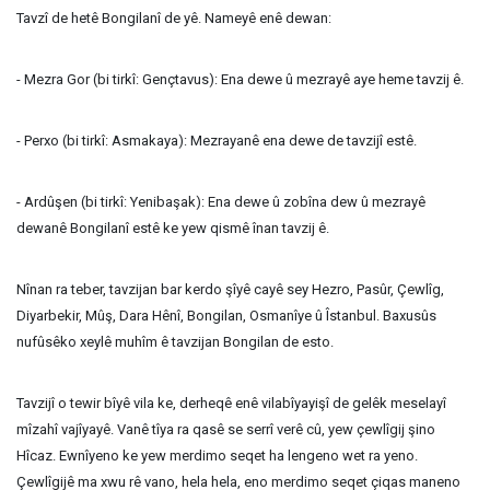
Tavzî de hetê Bongilanî de yê. Nameyê enê dewan:
- Mezra Gor (bi tirkî: Gençtavus): Ena dewe û mezrayê aye heme tavzij ê.
- Perxo (bi tirkî: Asmakaya): Mezrayanê ena dewe de tavzijî estê.
- Ardûşen (bi tirkî: Yenibaşak): Ena dewe û zobîna dew û mezrayê
dewanê Bongilanî estê ke yew qismê înan tavzij ê.
Nînan ra teber, tavzijan bar kerdo şîyê cayê sey Hezro, Pasûr, Çewlîg,
Diyarbekir, Mûş, Dara Hênî, Bongilan, Osmanîye û Îstanbul. Baxusûs
nufûsêko xeylê muhîm ê tavzijan Bongilan de esto.
Tavzijî o tewir bîyê vila ke, derheqê enê vilabîyayişî de gelêk meselayî
mîzahî vajîyayê. Vanê tîya ra qasê se serrî verê cû, yew çewlîgij şino
Hîcaz. Ewnîyeno ke yew merdimo seqet ha lengeno wet ra yeno.
Çewlîgijê ma xwu rê vano, hela hela, eno merdimo seqet çiqas maneno