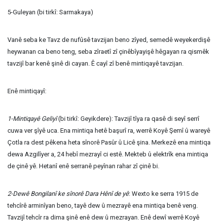
5-Guleyan (bi tirkî: Sarmakaya)
Vanê seba ke Tavz de nufûsê tavzijan beno zîyed, semedê weyekerdişê
heywanan ca beno teng, seba zîraetî zî çinêbîyayişê hêgayan ra qismêk
tavzijî bar kenê şinê di cayan. Ê cayî zî benê mintiqayê tavzijan.
Enê mintiqayî:
1-Mintiqayê Geliyî
(bi tirkî: Geyikdere): Tavzijî tîya ra qasê di seyî serrî
cuwa ver şîyê uca. Ena mintiqa hetê başurî ra, werrê Koyê Şemî û wareyê
Çotla ra dest pêkena heta sînorê Pasûr û Licê şina. Merkezê ena mintiqa
dewa Azgilîyer a, 24 hebî mezrayî ci estê. Mekteb û elektrîk ena mintiqa
de çinê yê. Hetanî enê serranê peyînan rahar zî çinê bi.
2-Dewê Bongilanî ke sînorê Dara Hênî de yê
: Wexto ke serra 1915 de
tehcîrê arminîyan beno, tayê dew û mezrayê ena mintiqa benê veng.
Tavzijî tehcîr ra dima şinê enê dew û mezrayan. Enê dewî werrê Koyê