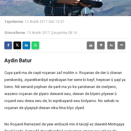
Yayınlanma:
12 Aralık 2017 Salı 15:07
Güncelleme:
13 Aralık 2017 Çarşamba 08:16
Aydin Batur
Cuya şarê ma de cayê roşanan zaf muhîm o. Roşanan de der û cîranan
perskerdiş, ziyaretkerdişê eqrebayan her serre bi keyf, heyecan û şayî ya
beno. Nê serranê peyînan de şarê ma yo ke şaristanan de ciwîyeno,
wazeno roşanan de şîyero dewanê xwu, dewan de bîyero pîyeser û
roşanê xwu dewa xwu de, bi eqrebayanê xwu bivîyarno. No sebeb ra
roşanan de şîyayişê dewan nika hîna bîyo zîyed.
No Roşanê Remezenî de yew embazê min ê tavzijî ez dawetê Mintiqaya