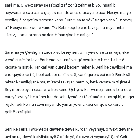
şarê ma. O wext şiyayişê Hîcazî zaf zor û zehmet biyo. Însanî bi
heywananê xwu panc-şeş aşman de ancax rasayêne uca. Hecîyê ma yo
çewlîgij ê seqetî ra perseno vano
"
Bira ti ça ra yê?" Seqet vano "Ez tavzij
a." Hecîyê ma xwu rê vano
"
Ya Rebî seqetê enê tavzijan ameyo hetanî
Hîcaz, Homa bizano saxlemê înan şîyo hetanî ça!"
Şarê ma yê Çewlîgî mîzacê xwu biney sert o. Ti yew qise ci ra vajê, eke
weşê ci nêşiro lez hêrs beno, volumê vengê xwu keno berz. La hetê
xebate ra sist ê. Her karî yan gureyî begem nêkenê. Senî ke çewlîgijê ma
eno qayde sert ê, hetê xebate ra zî sist ê, kar û gure weçînenê. Bereksê
mîzacê çewlîgîjanê ma, mîzacê tavzijan nerm o, hetê xebate ra zî jîyat ê.
Sey morceleyan xebate ra hes kenê. Qet yew kar wenêçînenê û bi areqê
çareyê xwu yê helalî her kar de xebitîyenê. Zafê cîranê ma tavzijî bî, mi qet
rojêk nêdî ke înan xwu mîyan de yan zî yewna kesî dir qowxe kerd û
qelbê kesî şikit.
Senî ke serra 1993-94 de dewlete dewê kurdan veyşnayî, o wext dewanê
tavijan ra, dewê ke Mintiqayê Geli de yê, ê dewe zî veyşnayî. Şarê Gelî