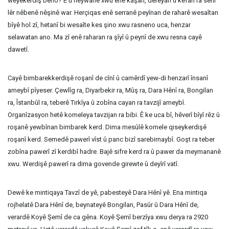
weyekerdiş beno? Ê û heywanê xwu enê kaşan, dereyan û kefan ra senî
lêr nêbenê nêşinê war. Herçiqas enê serranê peyînan de raharê wesaîtan
bîyê hol zî, hetanî bi wesaîte kes şino xwu rasneno uca, henzar
selawatan ano. Ma zî enê raharan ra şîyî û peynî de xwu resna cayê
dawetî.
Cayê bimbarekkerdişê roşanî de cînî û camêrdî yew-di henzarî însanî
ameybî pîyeser. Çewlîg ra, Diyarbekir ra, Mûş ra, Dara Hênî ra, Bongilan
ra, Îstanbûl ra, teberê Tirkîya û zobîna cayan ra tavzijî ameybî.
Organîzasyon hetê komeleya tavzijan ra bibi. Ê ke uca bî, hêverî bîyî rêz û
roşanê yewbînan bimbarek kerd. Dima mesûlê komele qiseykerdişê
roşanî kerd. Semedê pawerî vîst û panc bizî sarebirnaybî. Goşt ra teber
zobîna pawerî zî kerdibî hadre. Bajê sifre kerd ra û pawer da meymananê
xwu. Werdişê pawerî ra dima govende girewte û deyîrî vatî.
Dewê ke mintiqaya Tavzî de yê, pabesteyê Dara Hênî yê. Ena mintiqa
rojhelatê Dara Hênî de, beynateyê Bongilan, Pasûr û Dara Hênî de,
verardê Koyê Şemî de ca gêna. Koyê Şemî berzîya xwu derya ra 2920