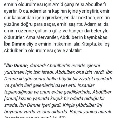
emirin öldürülmesi için Amid çarşı reisi Abdülber’i
ayartır. O da, adamlarını kapının içine yerleştirir, emir
sur kapısından içeri girerken, en dar noktada, emirin
yüzüne doğru para saçar, emiri şaşırtır. Adamları da
emirin üzerine çullanıp gürz ve hançer darbeleriyle
öldürürler. Ama Mervaniler, Abdülber’in kayınbabası
İbn Dimne
eliyle emirin intikamını alır. Kitapta, kalleş
Abdülber’in öldürülmesi şöyle anlatılır:
“
İbn Dımne
, damadı Abdülber’in evinde işlerini
yürütmek için izin istedi. Abdülber, ona izin verdi. İbn
Dımne iki gün sonra halka büyük bir ziyafet hazırladı
ve şehrin ileri gelenlerini davet etti. İnsanlar
toplandığında ve onun evine geldiklerinde, Abdülber
[onun] kızının yanında küçük bir odada olduğu bir
sırada, İbn Dimne içeri girdi. Kılıçla [Abdülber’in]
boynunu vurdu ve onu öldürdü. Başını yanına alarak