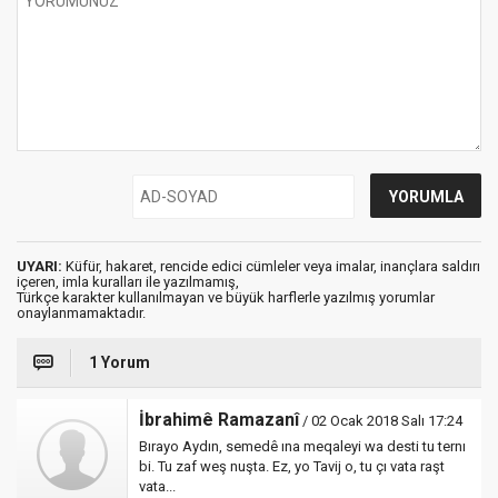
UYARI:
Küfür, hakaret, rencide edici cümleler veya imalar, inançlara saldırı
içeren, imla kuralları ile yazılmamış,
Türkçe karakter kullanılmayan ve büyük harflerle yazılmış yorumlar
onaylanmamaktadır.
1 Yorum
İbrahimê Ramazanî
/ 02 Ocak 2018 Salı 17:24
Bırayo Aydın, semedê ına meqaleyi wa desti tu ternı
bi. Tu zaf weş nuşta. Ez, yo Tavij o, tu çı vata raşt
vata...