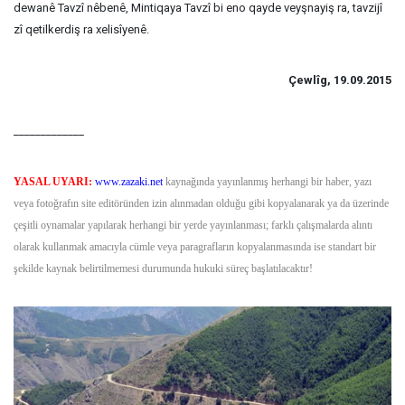
dewanê Tavzî nêbenê, Mintiqaya Tavzî bi eno qayde veyşnayiş ra, tavzijî
zî qetilkerdiş ra xelisîyenê.
Çewlîg, 19.09.2015
_____________
YASAL UYARI:
www.zazaki.net
kaynağında yayınlanmış herhangi bir haber, yazı
veya fotoğrafın site editöründen izin alınmadan olduğu gibi kopyalanarak ya da üzerinde
çeşitli oynamalar yapılarak herhangi bir yerde yayınlanması; farklı çalışmalarda alıntı
olarak kullanmak amacıyla cümle veya paragrafların kopyalanmasında ise standart bir
şekilde kaynak belirtilmemesi durumunda hukuki süreç başlatılacaktır!