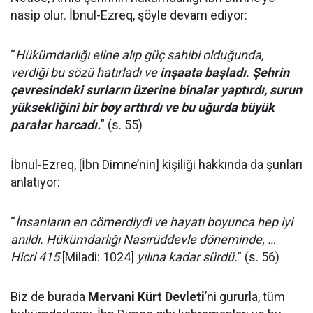
nasip olur. İbnul-Ezreq, şöyle devam ediyor:
“
Hükümdarlığı eline alıp güç sahibi olduğunda,
verdiği bu sözü hatırladı ve
inşaata başladı
.
Şehrin
çevresindeki surların üzerine binalar yaptırdı, surun
yüksekliğini bir boy arttırdı ve bu uğurda büyük
paralar harcadı.
” (s. 55)
İbnul-Ezreq, [İbn Dimne’nin] kişiliği hakkında da şunları
anlatıyor:
“
İnsanların en cömerdiydi ve hayatı boyunca hep iyi
anıldı. Hükümdarlığı Nasırüddevle döneminde, …
Hicri 415
[Miladi: 1024]
yılına kadar sürdü.
” (s. 56)
Biz de burada
Mervani Kürt Devleti
’ni gururla, tüm