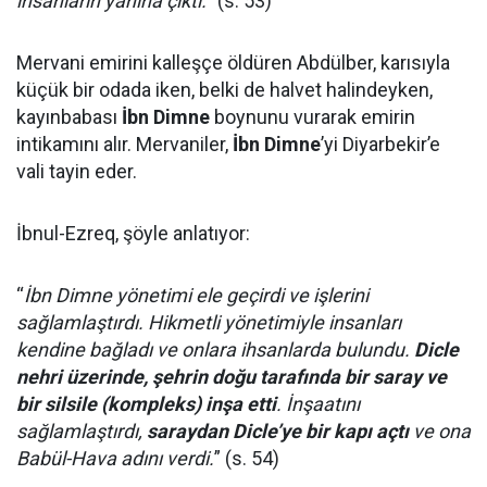
insanların yanına çıktı.
” (s. 53)
Mervani emirini kalleşçe öldüren Abdülber, karısıyla
küçük bir odada iken, belki de halvet halindeyken,
kayınbabası
İbn Dimne
boynunu vurarak emirin
intikamını alır. Mervaniler,
İbn Dimne
’yi Diyarbekir’e
vali tayin eder.
İbnul-Ezreq, şöyle anlatıyor:
“
İbn Dimne yönetimi ele geçirdi ve işlerini
sağlamlaştırdı. Hikmetli yönetimiyle insanları
kendine bağladı ve onlara ihsanlarda bulundu.
Dicle
nehri üzerinde, şehrin doğu tarafında bir saray ve
bir silsile (kompleks) inşa etti
. İnşaatını
sağlamlaştırdı,
saraydan Dicle’ye bir kapı açtı
ve ona
Babül-Hava adını verdi.
” (s. 54)