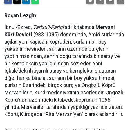
Roşan Lezgîn
İbnul-Ezreq,
Tarîxu’l-Fariqî
adlı kitabında
Mervani
Kürt Devleti
(983-1085) döneminde, Amid surlarında
açılan yeni kapıdan, köprüden, surların bir boy
yükseltilmesinden, surların üzerinde burçların
yaptırılmasından, şehrin doğu tarafında bir saray ve
bir kompleksin yapıldığından söz eder. Yani
İçkale’deki ihtişamlı saray ve kompleksi oluşturan
diğer harika binalar, surların bir boy yükseltilmesi,
surların üzerindeki birçok burç ve Ongözlü Köprü
Mervanilerin, Kürd medeniyetinin eserleridir. Ongözlü
Köprü’nün üzerindeki kitabede, köprünün 1065
yılında, Mervaniler tarafından yapıldığı yazılıdır zaten.
Köprü, Kürdçede “Pira Mervanîyan” olarak adlandırılır.