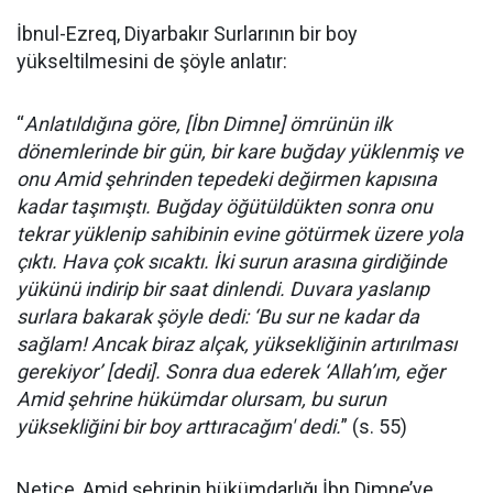
İbnul-Ezreq, Diyarbakır Surlarının bir boy
yükseltilmesini de şöyle anlatır:
“
Anlatıldığına göre, [İbn Dimne] ömrünün ilk
dönemlerinde bir gün, bir kare buğday yüklenmiş ve
onu Amid şehrinden tepedeki değirmen kapısına
kadar taşımıştı. Buğday öğütüldükten sonra onu
tekrar yüklenip sahibinin evine götürmek üzere yola
çıktı. Hava çok sıcaktı. İki surun arasına girdiğinde
yükünü indirip bir saat dinlendi. Duvara yaslanıp
surlara bakarak şöyle dedi: ‘Bu sur ne kadar da
sağlam! Ancak biraz alçak, yüksekliğinin artırılması
gerekiyor’ [dedi]. Sonra dua ederek ‘Allah’ım, eğer
Amid şehrine hükümdar olursam, bu surun
yüksekliğini bir boy arttıracağım' dedi.
” (s. 55)
Netice, Amid şehrinin hükümdarlığı İbn Dimne’ye