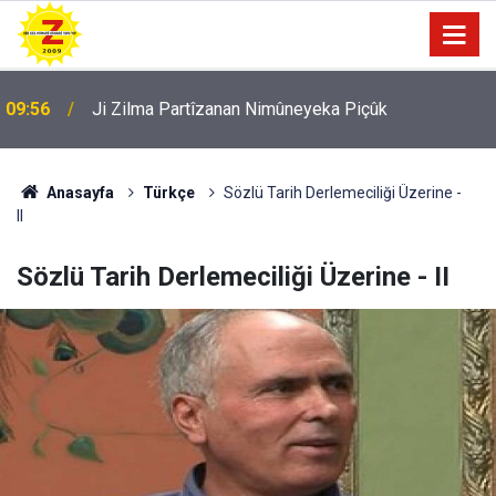
09:56
Ji Zilma Partîzanan Nimûneyeka Piçûk
Anasayfa
Türkçe
Sözlü Tarih Derlemeciliği Üzerine -
II
Sözlü Tarih Derlemeciliği Üzerine - II