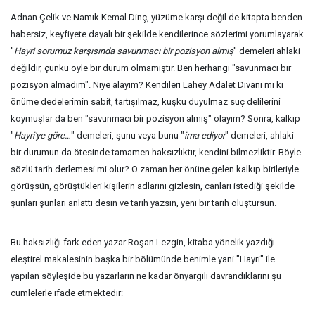
Adnan Çelik ve Namık Kemal Dinç, yüzüme karşı değil de kitapta benden
habersiz, keyfiyete dayalı bir şekilde kendilerince sözlerimi yorumlayarak
"
Hayri sorumuz karşısında savunmacı bir pozisyon almış
" demeleri ahlaki
değildir, çünkü öyle bir durum olmamıştır. Ben herhangi "savunmacı bir
pozisyon almadım". Niye alayım? Kendileri Lahey Adalet Divanı mı ki
önüme dedelerimin sabit, tartışılmaz, kuşku duyulmaz suç delilerini
koymuşlar da ben "savunmacı bir pozisyon almış" olayım? Sonra, kalkıp
"
Hayri'ye göre…
" demeleri, şunu veya bunu "
ima ediyor
" demeleri, ahlaki
bir durumun da ötesinde tamamen haksızlıktır, kendini bilmezliktir. Böyle
sözlü tarih derlemesi mi olur? O zaman her önüne gelen kalkıp birileriyle
görüşsün, görüştükleri kişilerin adlarını gizlesin, canları istediği şekilde
şunları şunları anlattı desin ve tarih yazsın, yeni bir tarih oluştursun.
Bu haksızlığı fark eden yazar Roşan Lezgin, kitaba yönelik yazdığı
eleştirel makalesinin başka bir bölümünde benimle yani "Hayri" ile
yapılan söyleşide bu yazarların ne kadar önyargılı davrandıklarını şu
cümlelerle ifade etmektedir: