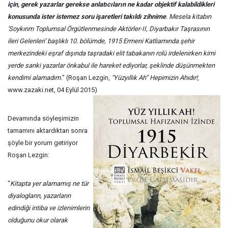
için, gerek yazarlar gerekse anlatıcıların ne kadar objektif kalabildikleri
konusunda ister istemez soru işaretleri takıldı zihnime
. Mesela kitabın
'Soykırım Toplumsal Örgütlenmesinde Aktörler-II, Diyarbakır Taşrasının
ileri Gelenleri' başlıklı 10. bölümde, 1915 Ermeni Katliamında şehir
merkezindeki eşraf dışında taşradaki elit tabakanın rolü irdelenirken kimi
yerde sanki yazarlar önkabul ile hareket ediyorlar, şeklinde düşünmekten
kendimi alamadım.
" (Roşan Lezgin,
"Yüzyıllık Ah” Hepimizin Ahıdır!
,
www.zazaki.net, 04 Eylül 2015)
Devamında söyleşimizin
tamamını aktardıktan sonra
şöyle bir yorum getiriyor
Roşan Lezgin:
"
Kitapta yer alamamış ne tür
diyalogların, yazarların
edindiği intiba ve izlenimlerin
olduğunu okur olarak