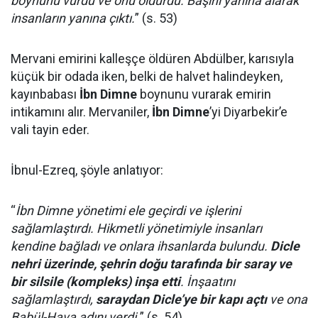
boynunu vurdu ve onu öldürdü. Başını yanına alarak
insanların yanına çıktı.
” (s. 53)
Mervani emirini kalleşçe öldüren Abdülber, karısıyla
küçük bir odada iken, belki de halvet halindeyken,
kayınbabası
İbn Dimne
boynunu vurarak emirin
intikamını alır. Mervaniler,
İbn Dimne
’yi Diyarbekir’e
vali tayin eder.
İbnul-Ezreq, şöyle anlatıyor:
“
İbn Dimne yönetimi ele geçirdi ve işlerini
sağlamlaştırdı. Hikmetli yönetimiyle insanları
kendine bağladı ve onlara ihsanlarda bulundu.
Dicle
nehri üzerinde, şehrin doğu tarafında bir saray ve
bir silsile (kompleks) inşa etti
. İnşaatını
sağlamlaştırdı,
saraydan Dicle’ye bir kapı açtı
ve ona
Babül-Hava adını verdi.
” (s. 54)