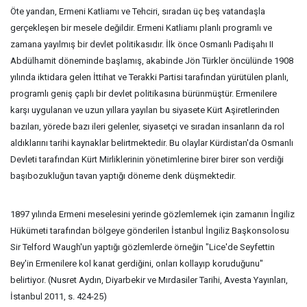
Öte yandan, Ermeni Katliamı ve Tehciri, sıradan üç beş vatandaşla
gerçekleşen bir mesele değildir. Ermeni Katliamı planlı programlı ve
zamana yayılmış bir devlet politikasıdır. İlk önce Osmanlı Padişahı II
Abdülhamit döneminde başlamış, akabinde Jön Türkler öncülünde 1908
yılında iktidara gelen İttihat ve Terakki Partisi tarafından yürütülen planlı,
programlı geniş çaplı bir devlet politikasına bürünmüştür. Ermenilere
karşı uygulanan ve uzun yıllara yayılan bu siyasete Kürt Aşiretlerinden
bazıları, yörede bazı ileri gelenler, siyasetçi ve sıradan insanların da rol
aldıklarını tarihi kaynaklar belirtmektedir. Bu olaylar Kürdistan'da Osmanlı
Devleti tarafından Kürt Mirliklerinin yönetimlerine birer birer son verdiği
başıbozukluğun tavan yaptığı döneme denk düşmektedir.
1897 yılında Ermeni meselesini yerinde gözlemlemek için zamanın İngiliz
Hükümeti tarafından bölgeye gönderilen İstanbul İngiliz Başkonsolosu
Sir Telford Waugh'un yaptığı gözlemlerde örneğin "Lice'de Seyfettin
Bey'in Ermenilere kol kanat gerdiğini, onları kollayıp koruduğunu"
belirtiyor. (Nusret Aydın, Diyarbekir ve Mırdasiler Tarihi, Avesta Yayınları,
İstanbul 2011, s. 424-25)