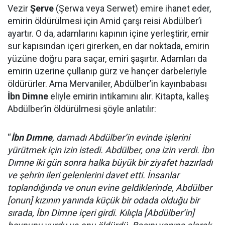
Vezir
Şerve
(Şerwa veya Serwet) emire ihanet eder,
emirin öldürülmesi için Amid çarşı reisi Abdülber’i
ayartır. O da, adamlarını kapının içine yerleştirir, emir
sur kapısından içeri girerken, en dar noktada, emirin
yüzüne doğru para saçar, emiri şaşırtır. Adamları da
emirin üzerine çullanıp gürz ve hançer darbeleriyle
öldürürler. Ama Mervaniler, Abdülber’in kayınbabası
İbn Dimne
eliyle emirin intikamını alır. Kitapta, kalleş
Abdülber’in öldürülmesi şöyle anlatılır:
“
İbn Dımne
, damadı Abdülber’in evinde işlerini
yürütmek için izin istedi. Abdülber, ona izin verdi. İbn
Dımne iki gün sonra halka büyük bir ziyafet hazırladı
ve şehrin ileri gelenlerini davet etti. İnsanlar
toplandığında ve onun evine geldiklerinde, Abdülber
[onun] kızının yanında küçük bir odada olduğu bir
sırada, İbn Dimne içeri girdi. Kılıçla [Abdülber’in]