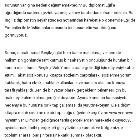
sorunun varlığına neden değinmemektedir? Bu diplomat Eğil'e
uğradığında sadece gezinti yapmış ve bey tarafından misafir edilmiş. Bu
İngiliz diplomatın seyahatindeki notlarından hareketle o dönemde Eğil'de
Ermeniler ile Müslümanlar arasında bir husumetin var olduğunu
görmüyoruz
.
Sonuç olarak İsmail Beşikçi gibi hem tarihe mal olmuş ve hem de
halkımızın gönlünde taht kurmuş bir şahsiyetin öncülüğünde kurulan bir
kurum olan ‘İsmail Beşikçi Vakfı’ adına bana gelindiği için söyleşiyi kabul
ettim. Fakat söz konusu kitapta sözlerim çarpıtılarak, sözlerime yorum
katılarak, hatta eksik, mahlas kullanılarak ve hassas olan bu konuya
taraflı yaklaşıldı. Ben de bir yazar olarak gerçeklerin bilinmesi için bu
makaleyi kaleme alma gereğini duydum. Ayrıca konunun hassasiyeti
nedeniyle bu hususta bir kitap çalışması da yürütmekteyim. Ele aldığım
kitapta ne bir sınıfı ne de bir topluluğu diğerine karşı övme veya yermeye
niyetim var. Elimden geldiğince tarihi gerçeklerden hareketle okuyucuyu
aydınlatmak, tarihi gerçekleri gün yüzüne çıkarmak ve bölgemizde
toplumlar arası barışın tesisine katkı sunmak olacaktır.