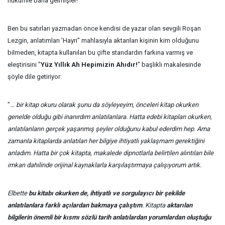
hükümle bana gelmişler!
Ben bu satırları yazmadan önce kendisi de yazar olan sevgili Roşan
Lezgin, anlatımları 'Hayri" mahlasıyla aktarılan kişinin kim olduğunu
bilmeden, kitapta kullanılan bu çifte standardın farkına varmış ve
eleştirisini "
Yüz Yıllık Ah Hepimizin Ahıdır!
" başlıklı makalesinde
şöyle dile getiriyor:
"
… bir kitap okuru olarak şunu da söyleyeyim, önceleri kitap okurken
genelde olduğu gibi inanırdım anlatılanlara. Hatta edebi kitapları okurken,
anlatılanların gerçek yaşanmış şeyler olduğunu kabul ederdim hep. Ama
zamanla kitaplarda anlatılan her bilgiye ihtiyatlı yaklaşmam gerektiğini
anladım. Hatta bir çok kitapta, makalede dipnotlarla belirtilen alıntıları bile
imkan dahilinde orijinal kaynaklarla karşılaştırmaya çalışıyorum artık.
Elbette
bu kitabı okurken de, ihtiyatlı ve sorgulayıcı bir şekilde
anlatılanlara farklı açılardan bakmaya çalıştım
. Kitapta
aktarılan
bilgilerin önemli bir kısmı sözlü tarih anlatılardan yorumlardan oluştuğu