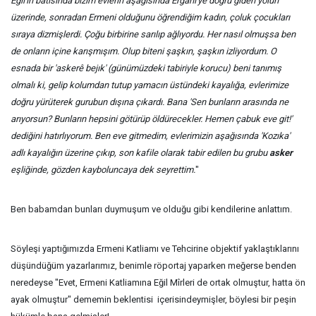
Eğil'in batısında bizim evlerin aşağısında Ergani'ye doğru giden yolun
üzerinde, sonradan Ermeni olduğunu öğrendiğim kadın, çoluk çocukları
sıraya dizmişlerdi. Çoğu birbirine sarılıp ağlıyordu. Her nasıl olmuşsa ben
de onların içine karışmışım. Olup biteni şaşkın, şaşkın izliyordum. O
esnada bir 'askerê bejık' (günümüzdeki tabiriyle korucu) beni tanımış
olmalı ki, gelip kolumdan tutup yamacın üstündeki kayalığa, evlerimize
doğru yürüterek gurubun dışına çıkardı. Bana 'Sen bunların arasında ne
arıyorsun? Bunların hepsini götürüp öldürecekler. Hemen çabuk eve git!'
dediğini hatırlıyorum. Ben eve gitmedim, evlerimizin aşağısında 'Kozıka'
adlı kayalığın üzerine çıkıp, son kafile olarak tabir edilen bu grubu
asker
eşliğinde, gözden kayboluncaya dek seyrettim.
"
Ben babamdan bunları duymuşum ve olduğu gibi kendilerine anlattım.
Söyleşi yaptığımızda Ermeni Katliamı ve Tehcirine objektif yaklaştıklarını
düşündüğüm yazarlarımız, benimle röportaj yaparken meğerse benden
neredeyse "Evet, Ermeni Katliamına Eğil Mîrleri de ortak olmuştur, hatta ön
ayak olmuştur" dememin beklentisi içerisindeymişler, böylesi bir peşin