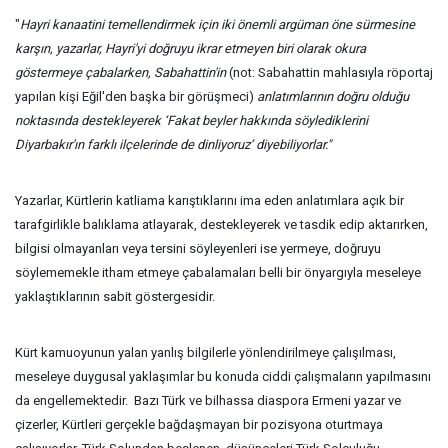
"
Hayri kanaatini temellendirmek için iki önemli argüman öne sürmesine
karşın, yazarlar, Hayri'yi doğruyu ikrar etmeyen biri olarak okura
göstermeye çabalarken, Sabahattin'in
(not: Sabahattin mahlasıyla röportaj
yapılan kişi Eğil'den başka bir görüşmeci)
anlatımlarının doğru olduğu
noktasında destekleyerek ‘Fakat beyler hakkında söylediklerini
Diyarbakır'ın farklı ilçelerinde de dinliyoruz’ diyebiliyorlar."
Yazarlar, Kürtlerin katliama karıştıklarını ima eden anlatımlara açık bir
tarafgirlikle balıklama atlayarak, destekleyerek ve tasdik edip aktarırken,
bilgisi olmayanları veya tersini söyleyenleri ise yermeye, doğruyu
söylememekle itham etmeye çabalamaları belli bir önyargıyla meseleye
yaklaştıklarının sabit göstergesidir.
Kürt kamuoyunun yalan yanlış bilgilerle yönlendirilmeye çalışılması,
meseleye duygusal yaklaşımlar bu konuda ciddi çalışmaların yapılmasını
da engellemektedir. Bazı Türk ve bilhassa diaspora Ermeni yazar ve
çizerler, Kürtleri gerçekle bağdaşmayan bir pozisyona oturtmaya