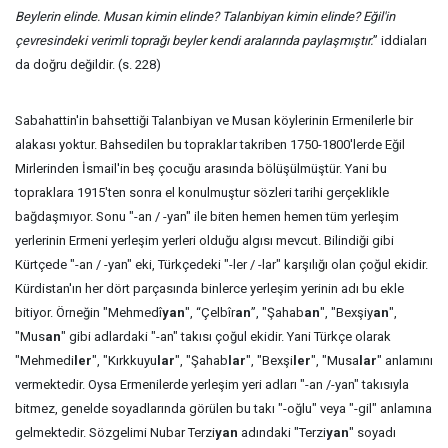
Beylerin elinde. Musan kimin elinde? Talanbiyan kimin elinde? Eğil'in
çevresindeki verimli toprağı beyler kendi aralarında paylaşmıştır.
” iddiaları
da doğru değildir. (s. 228)
Sabahattin'in bahsettiği Talanbiyan ve Musan köylerinin Ermenilerle bir
alakası yoktur. Bahsedilen bu topraklar takriben 1750-1800'lerde Eğil
Mirlerinden İsmail'in beş çocuğu arasında bölüşülmüştür. Yani bu
topraklara 1915'ten sonra el konulmuştur sözleri tarihi gerçeklikle
bağdaşmıyor. Sonu "-an / -yan" ile biten hemen hemen tüm yerleşim
yerlerinin Ermeni yerleşim yerleri olduğu algısı mevcut. Bilindiği gibi
Kürtçede "-an / -yan" eki, Türkçedeki "-ler / -lar" karşılığı olan çoğul ekidir.
Kürdistan'ın her dört parçasında binlerce yerleşim yerinin adı bu ekle
bitiyor. Örneğin "Mehmedî
yan
", “Çelbîr
an
”, "Şahab
an
", "Bexşiy
an
",
"Mus
an
" gibi adlardaki "-an" takısı çoğul ekidir. Yani Türkçe olarak
"Mehmedi
ler
", "Kırkkuyu
lar
", "Şahab
lar
", "Bexşi
ler
", "Musa
lar
" anlamını
vermektedir. Oysa Ermenilerde yerleşim yeri adları "-an /-yan" takısıyla
bitmez, genelde soyadlarında görülen bu takı "-oğlu" veya "-gil" anlamına
gelmektedir. Sözgelimi Nubar Terzi
yan
adındaki "Terzi
yan
" soyadı