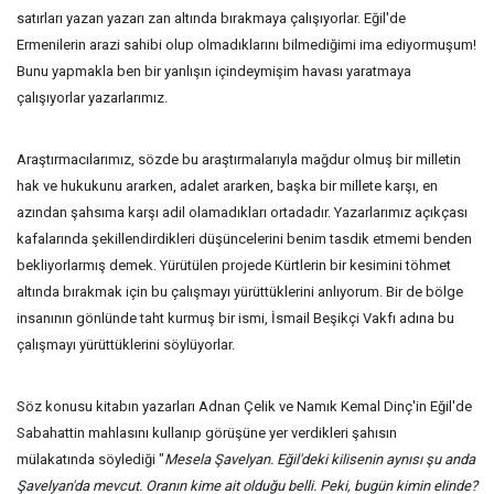
satırları yazan yazarı zan altında bırakmaya çalışıyorlar. Eğil'de
Ermenilerin arazi sahibi olup olmadıklarını bilmediğimi ima ediyormuşum!
Bunu yapmakla ben bir yanlışın içindeymişim havası yaratmaya
çalışıyorlar yazarlarımız.
Araştırmacılarımız, sözde bu araştırmalarıyla mağdur olmuş bir milletin
hak ve hukukunu ararken, adalet ararken, başka bir millete karşı, en
azından şahsıma karşı adil olamadıkları ortadadır. Yazarlarımız açıkçası
kafalarında şekillendirdikleri düşüncelerini benim tasdik etmemi benden
bekliyorlarmış demek. Yürütülen projede Kürtlerin bir kesimini töhmet
altında bırakmak için bu çalışmayı yürüttüklerini anlıyorum. Bir de bölge
insanının gönlünde taht kurmuş bir ismi, İsmail Beşikçi Vakfı adına bu
çalışmayı yürüttüklerini söylüyorlar.
Söz konusu kitabın yazarları Adnan Çelik ve Namık Kemal Dinç'in Eğil'de
Sabahattin mahlasını kullanıp görüşüne yer verdikleri şahısın
mülakatında söylediği "
Mesela Şavelyan. Eğil'deki kilisenin aynısı şu anda
Şavelyan'da mevcut. Oranın kime ait olduğu belli. Peki, bugün kimin elinde?