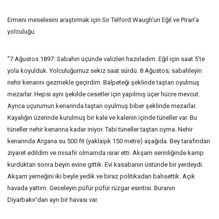
Ermeni meselesini araştırmak için Sir Telford Waugh'un Eğil ve Piran'a
yolculuğu:
"7 Ağustos 1897: Sabahın üçünde valizleri hazırladım. Eğil için saat 5'te
yola koyulduk. Yolculuğumuz sekiz saat sürdü. 8 Ağustos; sabahleyin
nehir kenarını gezmekle geçirdim. Balpeteği şeklinde taştan oyulmuş
mezarlar. Hepsi aynı şekilde cesetler için yapılmış üçer hücre mevcut.
Ayrıca uçurumun kenarında taştan oyulmuş biber şeklinde mezarlar.
Kayalığın üzerinde kurulmuş bir kale ve kalenin içinde tüneller var. Bu
tüneller nehir kenarına kadar iniyor. Tabi tüneller taştan oyma. Nehir
kenarında Argana su 500 fit (yaklaşık 150 metre) aşağıda. Bey tarafından
ziyaret edildim ve misafir olmamda ısrar etti. Akşam serinliğinde kamp
kurduktan sonra beyin evine gittik. Evi kasabanın üstünde bir yerdeydi.
Akşam yemeğini iki beyle yedik ve biraz politikadan bahsettik. Açık
havada yattım. Geceleyin püfür püfür rüzgar esintisi. Buranın
Diyarbakır'dan ayrı bir havası var.