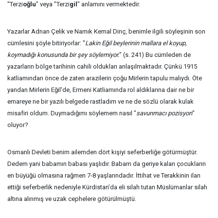
"Terzi
oğlu
" veya "Terzi
gil
" anlamını vermektedir.
Yazarlar Adnan Çelik ve Namık Kemal Dinç, benimle ilgili söyleşinin son
cümlesini şöyle bitiriyorlar: "
Lakin Eğil beylerinin mallara el koyup,
koymadığı konusunda bir şey söylemiyor.
" (s. 241) Bu cümleden de
yazarların bölge tarihinin cahili oldukları anlaşılmaktadır. Çünkü 1915
katliamından önce de zaten arazilerin çoğu Mirlerin tapulu malıydı. Öte
yandan Mirlerin Eğil'de, Ermeni Katliamında rol aldıklarına dair ne bir
emareye ne bir yazılı belgede rastladım ve ne de sözlü olarak kulak
misafiri oldum. Duymadığımı söylemem nasıl "
savunmacı pozisyon
"
oluyor?
Osmanlı Devleti benim ailemden dört kişiyi seferberliğe götürmüştür.
Dedem yani babamın babası yaşlıdır. Babam da geriye kalan çocukların
en büyüğü olmasına rağmen 7-8 yaşlarındadır. İttihat ve Terakkinin ilan
ettiği seferberlik nedeniyle Kürdistan’da eli silah tutan Müslümanlar silah
altına alınmış ve uzak cephelere götürülmüştü.