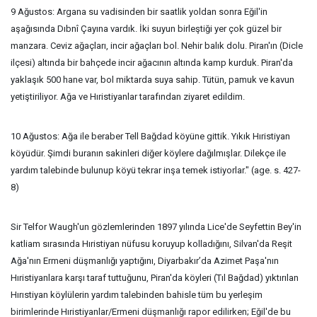
9 Ağustos: Argana su vadisinden bir saatlik yoldan sonra Eğil'in
aşağısında Dıbnî Çayına vardık. İki suyun birleştiği yer çok güzel bir
manzara. Ceviz ağaçları, incir ağaçları bol. Nehir balık dolu. Piran'ın (Dicle
ilçesi) altında bir bahçede incir ağacının altında kamp kurduk. Piran'da
yaklaşık 500 hane var, bol miktarda suya sahip. Tütün, pamuk ve kavun
yetiştiriliyor. Ağa ve Hıristiyanlar tarafından ziyaret edildim.
10 Ağustos: Ağa ile beraber Tell Bağdad köyüne gittik. Yıkık Hıristiyan
köyüdür. Şimdi buranın sakinleri diğer köylere dağılmışlar. Dilekçe ile
yardım talebinde bulunup köyü tekrar inşa temek istiyorlar." (age. s. 427-
8)
Sir Telfor Waugh'un gözlemlerinden 1897 yılında Lice'de Seyfettin Bey'in
katliam sırasında Hıristiyan nüfusu koruyup kolladığını, Silvan'da Reşit
Ağa'nın Ermeni düşmanlığı yaptığını, Diyarbakır’da Azimet Paşa'nın
Hıristiyanlara karşı taraf tuttuğunu, Piran'da köyleri (Tıl Bağdad) yıktırılan
Hırıstiyan köylülerin yardım talebinden bahisle tüm bu yerleşim
birimlerinde Hıristiyanlar/Ermeni düşmanlığı rapor edilirken; Eğil'de bu