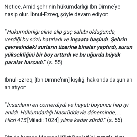
Netice, Amid şehrinin hükümdarlığı İbn Dimne’ye
nasip olur. İbnul-Ezreq, şöyle devam ediyor:
“
Hükümdarlığı eline alıp güç sahibi olduğunda,
verdiği bu sözü hatırladı ve
inşaata başladı
.
Şehrin
çevresindeki surların üzerine binalar yaptırdı, surun
yüksekliğini bir boy arttırdı ve bu uğurda büyük
paralar harcadı.
” (s. 55)
İbnul-Ezreq, [İbn Dimne’nin] kişiliği hakkında da şunları
anlatıyor:
“
İnsanların en cömerdiydi ve hayatı boyunca hep iyi
anıldı. Hükümdarlığı Nasırüddevle döneminde, …
Hicri 415
[Miladi: 1024]
yılına kadar sürdü.
” (s. 56)