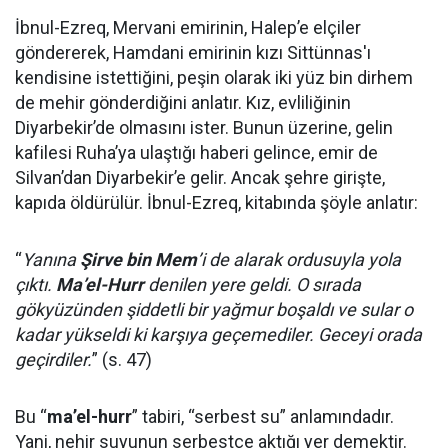
İbnul-Ezreq, Mervani emirinin, Halep’e elçiler
göndererek, Hamdani emirinin kızı Sittünnas'ı
kendisine istettiğini, peşin olarak iki yüz bin dirhem
de mehir gönderdiğini anlatır. Kız, evliliğinin
Diyarbekir’de olmasını ister. Bunun üzerine, gelin
kafilesi Ruha’ya ulaştığı haberi gelince, emir de
Silvan’dan Diyarbekir’e gelir. Ancak şehre girişte,
kapıda öldürülür. İbnul-Ezreq, kitabında şöyle anlatır:
“
Yanına
Şirve bin Mem
’i de alarak ordusuyla yola
çıktı.
Ma’el-Hurr
denilen yere geldi. O sırada
gökyüzünden şiddetli bir yağmur boşaldı ve sular o
kadar yükseldi ki karşıya geçemediler. Geceyi orada
geçirdiler.
” (s. 47)
Bu “
ma’el-hurr
” tabiri, “serbest su” anlamındadır.
Yani, nehir suyunun serbestçe aktığı yer demektir.