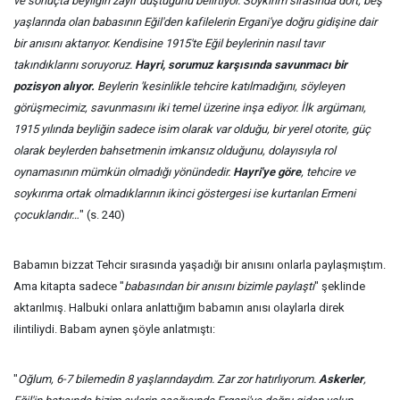
ve sonuçta beyliğin zayıf düştüğünü belirtiyor. Soykırım sırasında dört, beş
yaşlarında olan babasının Eğil'den kafilelerin Ergani'ye doğru gidişine dair
bir anısını aktarıyor. Kendisine 1915'te Eğil beylerinin nasıl tavır
takındıklarını soruyoruz.
Hayri, sorumuz karşısında savunmacı bir
pozisyon alıyor.
Beylerin 'kesinlikle tehcire katılmadığını, söyleyen
görüşmecimiz, savunmasını iki temel üzerine inşa ediyor. İlk argümanı,
1915 yılında beyliğin sadece isim olarak var olduğu, bir yerel otorite, güç
olarak beylerden bahsetmenin imkansız olduğunu, dolayısıyla rol
oynamasının mümkün olmadığı yönündedir.
Hayri'ye göre
, tehcire ve
soykırıma ortak olmadıklarının ikinci göstergesi ise kurtarılan Ermeni
çocuklarıdır…
" (s. 240)
Babamın bizzat Tehcir sırasında yaşadığı bir anısını onlarla paylaşmıştım.
Ama kitapta sadece "
babasından bir anısını bizimle paylaştı
" şeklinde
aktarılmış. Halbuki onlara anlattığım babamın anısı olaylarla direk
ilintiliydi. Babam aynen şöyle anlatmıştı:
"
Oğlum, 6-7 bilemedin 8 yaşlarındaydım. Zar zor hatırlıyorum.
Askerler
,