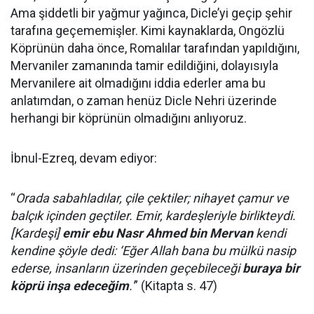
Ama şiddetli bir yağmur yağınca, Dicle’yi geçip şehir
tarafına geçememişler. Kimi kaynaklarda, Ongözlü
Köprünün daha önce, Romalılar tarafından yapıldığını,
Mervaniler zamanında tamir edildiğini, dolayısıyla
Mervanilere ait olmadığını iddia ederler ama bu
anlatımdan, o zaman henüz Dicle Nehri üzerinde
herhangi bir köprünün olmadığını anlıyoruz.
İbnul-Ezreq, devam ediyor:
“
Orada sabahladılar, çile çektiler; nihayet çamur ve
balçık içinden geçtiler. Emir, kardeşleriyle birlikteydi.
[Kardeşi]
emir ebu Nasr Ahmed bin Mervan
kendi
kendine şöyle dedi: ‘Eğer Allah bana bu mülkü nasip
ederse, insanların üzerinden geçebileceği
buraya bir
köprü inşa edeceğim
.'
” (Kitapta s. 47)