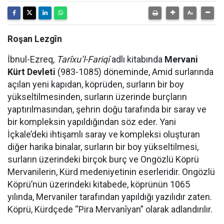
Roşan Lezgîn
İbnul-Ezreq,
Tarîxu’l-Fariqî
adlı kitabında
Mervani
Kürt Devleti
(983-1085) döneminde, Amid surlarında
açılan yeni kapıdan, köprüden, surların bir boy
yükseltilmesinden, surların üzerinde burçların
yaptırılmasından, şehrin doğu tarafında bir saray ve
bir kompleksin yapıldığından söz eder. Yani
İçkale’deki ihtişamlı saray ve kompleksi oluşturan
diğer harika binalar, surların bir boy yükseltilmesi,
surların üzerindeki birçok burç ve Ongözlü Köprü
Mervanilerin, Kürd medeniyetinin eserleridir. Ongözlü
Köprü’nün üzerindeki kitabede, köprünün 1065
yılında, Mervaniler tarafından yapıldığı yazılıdır zaten.
Köprü, Kürdçede “Pira Mervanîyan” olarak adlandırılır.