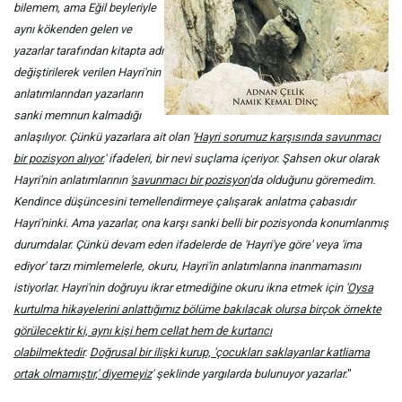
bilemem, ama Eğil beyleriyle
aynı kökenden gelen ve
yazarlar tarafından kitapta adı
değiştirilerek verilen Hayri'nin
anlatımlarından yazarların
sanki memnun kalmadığı
anlaşılıyor. Çünkü yazarlara ait olan '
Hayri sorumuz karşısında savunmacı
bir pozisyon alıyor.
' ifadeleri, bir nevi suçlama içeriyor. Şahsen okur olarak
Hayri'nin anlatımlarının '
savunmacı bir pozisyon
'da olduğunu göremedim.
Kendince düşüncesini temellendirmeye çalışarak anlatma çabasıdır
Hayri'ninki. Ama yazarlar, ona karşı sanki belli bir pozisyonda konumlanmış
durumdalar. Çünkü devam eden ifadelerde de 'Hayri'ye göre' veya 'ima
ediyor' tarzı mimlemelerle, okuru, Hayri'in anlatımlarına inanmamasını
istiyorlar. Hayri'nin doğruyu ikrar etmediğine okuru ikna etmek için '
Oysa
kurtulma hikayelerini anlattığımız bölüme bakılacak olursa birçok örnekte
görülecektir ki, aynı kişi hem cellat hem de kurtarıcı
olabilmektedir
.
Doğrusal bir ilişki kurup, 'çocukları saklayanlar katliama
ortak olmamıştır,' diyemeyiz
' şeklinde yargılarda bulunuyor yazarlar.
"