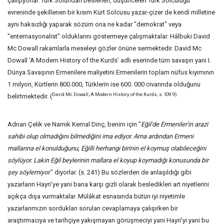
çalışıyorlar. Türk Solundan beslenen, düşünceleri Türk Solculuğu
evreninde şekillenen bir kısım Kürt Solcusu yazar-çizer de kendi milletine
aynı haksızlığı yaparak sözüm ona ne kadar "demokrat" veya
"enternasyonalist" olduklarını göstermeye çalışmaktalar. Hâlbuki David
Mc Dowall rakamlarla meseleyi gözler önüne sermektedir. David Mc
Dowall ‘A Modern History of the Kurds’ adlı eserinde tüm savaşın yani I.
Dünya Savaşının Ermenilere maliyetini Ermenilerin toplam nüfus kıyımının
1 milyon, Kürtlerin 800.000, Türklerin ise 600. 000 civarında olduğunu
David Mc Dowall, A Modern History of the Kurds, s.109.9)
belirtmektedir. (
Adnan Çelik ve Namık Kemal Dinç, benim için "
Eğil'de Ermeniler'in arazi
sahibi olup olmadığını bilmediğini ima ediyor. Ama ardından Ermeni
mallarına el konulduğunu, Eğilli herhangi birinin el koymuş olabileceğini
söylüyor. Lakin Eğil beylerinin mallara el koyup koymadığı konusunda bir
şey söylemiyor.
" diyorlar. (s. 241) Bu sözlerden de anlaşıldığı gibi
yazarların Hayri'ye yani bana karşı gizli olarak besledikleri art niyetlerini
açıkça dışa vurmaktalar. Mülâkat esnasında bütün iyi niyetimle
yazarlarımızın sordukları soruları cevaplamaya çalışırken bir
araştırmacıya ve tarihçiye yakışmayan görüşmeciyi yani Hayri'yi yani bu