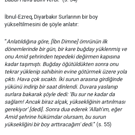
İbnul-Ezreq, Diyarbakır Surlarının bir boy
yükseltilmesini de şöyle anlatır:
“
Anlatıldığına göre, [İbn Dimne] ömrünün ilk
dönemlerinde bir gün, bir kare buğday yüklenmiş ve
onu Amid şehrinden tepedeki değirmen kapısına
kadar taşımıştı. Buğday öğütüldükten sonra onu
tekrar yüklenip sahibinin evine götürmek üzere yola
çıktı. Hava çok sıcaktı. İki surun arasına girdiğinde
yükünü indirip bir saat dinlendi. Duvara yaslanıp
surlara bakarak şöyle dedi: ‘Bu sur ne kadar da
sağlam! Ancak biraz alçak, yüksekliğinin artırılması
gerekiyor’ [dedi]. Sonra dua ederek ‘Allah’ım, eğer
Amid şehrine hükümdar olursam, bu surun
yüksekliğini bir boy arttıracağım' dedi.
” (s. 55)