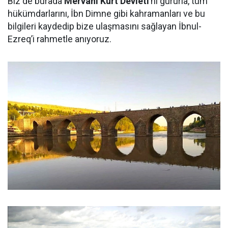
Biz de burada
Mervani Kürt Devleti
’ni gururla, tüm
hükümdarlarını, İbn Dimne gibi kahramanları ve bu
bilgileri kaydedip bize ulaşmasını sağlayan İbnul-
Ezreq’i rahmetle anıyoruz.