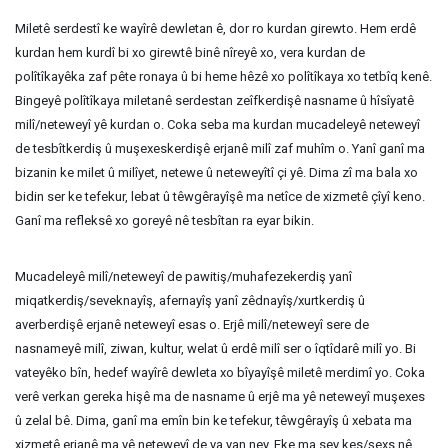
Miletê serdestî ke wayîrê dewletan ê, dor ro kurdan girewto. Hem erdê
kurdan hem kurdî bi xo girewtê binê nîreyê xo, vera kurdan de
polîtîkayêka zaf pête ronaya û bi heme hêzê xo polîtîkaya xo tetbîq kenê.
Bingeyê polîtîkaya miletanê serdestan zeîfkerdişê nasname û hîsîyatê
milî/neteweyî yê kurdan o. Coka seba ma kurdan mucadeleyê neteweyî
de tesbîtkerdiş û muşexeskerdişê erjanê milî zaf muhîm o. Yanî ganî ma
bizanin ke milet û milîyet, netewe û neteweyîtî çi yê. Dima zî ma bala xo
bidin ser ke tefekur, lebat û têwgêrayîşê ma netîce de xizmetê çîyî keno.
Ganî ma refleksê xo goreyê nê tesbîtan ra eyar bikin.
Mucadeleyê milî/neteweyî de pawitiş/muhafezekerdiş yanî
miqatkerdiş/seveknayîş, afernayîş yanî zêdnayîş/xurtkerdiş û
averberdişê erjanê neteweyî esas o. Erjê milî/neteweyî sere de
nasnameyê milî, ziwan, kultur, welat û erdê milî ser o îqtîdarê milî yo. Bi
vateyêko bîn, hedef wayîrê dewleta xo bîyayîşê miletê merdimî yo. Coka
verê verkan gereka hişê ma de nasname û erjê ma yê neteweyî muşexes
û zelal bê. Dima, ganî ma emîn bin ke tefekur, têwgêrayîş û xebata ma
xizmetê erjanê ma yê neteweyî de ya yan ney. Eke ma sey kes/şexs nê