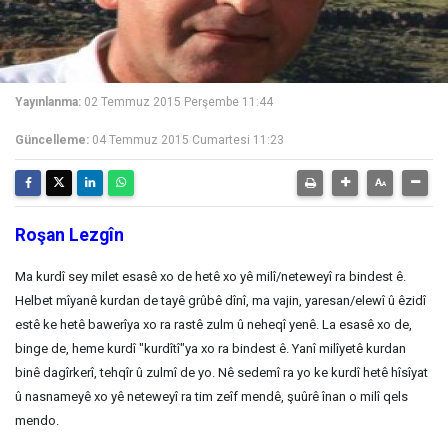
Yayınlanma:
02 Temmuz 2015 Perşembe 11:44
Güncelleme:
04 Temmuz 2015 Cumartesi 11:23
Roşan Lezgîn
Ma kurdî sey milet esasê xo de hetê xo yê milî/neteweyî ra bindest ê.
Helbet mîyanê kurdan de tayê grûbê dînî, ma vajin, yaresan/elewî û êzidî
estê ke hetê bawerîya xo ra rastê zulm û neheqî yenê. La esasê xo de,
binge de, heme kurdî "kurdîtî"ya xo ra bindest ê. Yanî milîyetê kurdan
binê dagîrkerî, tehqîr û zulmî de yo. Nê sedemî ra yo ke kurdî hetê hîsîyat
û nasnameyê xo yê neteweyî ra tim zeîf mendê, şuûrê înan o milî qels
mendo.