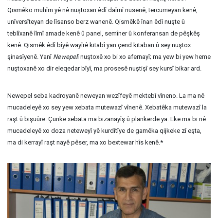
Qismêko muhîm yê nê nuştoxan êdî daîmî nusenê, tercumeyan kenê,
unîversîteyan de lîsanso berz wanenê. Qismêkê înan êdî nuşte û
teblîxanê îlmî amade kenê û panel, semîner û konferansan de pêşkêş
kenê. Qismêk êdî bîyê wayîrê kitabî yan çend kitaban û sey nuştox
şinasîyenê. Yanî
Newepel
î nuştoxê xo bi xo afernayî; ma yew bi yew heme
nuştoxanê xo dir eleqedar bîyî, ma prosesê nuştişî sey kursî bikar ard.
Newepel seba kadroyanê neweyan wezîfeyê mektebî vîneno. La ma nê
mucadeleyê xo sey yew xebata mutewazî vînenê. Xebatêka mutewazî la
raşt û bişuûre. Çunke xebata ma bizanayîş û plankerde ya. Eke ma bi nê
mucadeleyê xo doza neteweyî yê kurdîtîye de gamêka qijkeke zî eşta,
ma di kerrayî raşt nayê pêser, ma xo bextewar hîs kenê.*