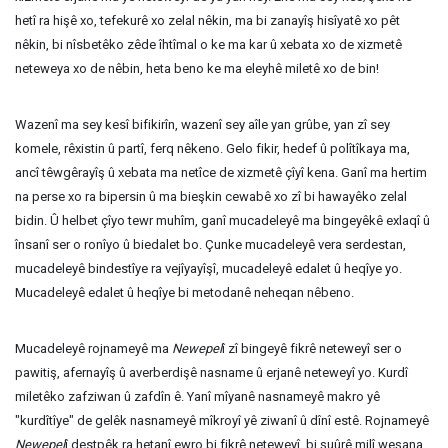
hetî ra hişê xo, tefekurê xo zelal nêkin, ma bi zanayîş hisîyatê xo pêt
nêkin, bi nîsbetêko zêde îhtîmal o ke ma kar û xebata xo de xizmetê
neteweya xo de nêbin, heta beno ke ma eleyhê miletê xo de bin!
Wazenî ma sey kesî bifikirîn, wazenî sey aîle yan grûbe, yan zî sey
komele, rêxistin û partî, ferq nêkeno. Gelo fikir, hedef û polîtîkaya ma,
ancî têwgêrayîş û xebata ma netîce de xizmetê çîyî kena. Ganî ma hertim
na perse xo ra bipersin û ma bieşkin cewabê xo zî bi hawayêko zelal
bidin. Û helbet çîyo tewr muhîm, ganî mucadeleyê ma bingeyêkê exlaqî û
însanî ser o ronîyo û biedalet bo. Çunke mucadeleyê vera serdestan,
mucadeleyê bindestîye ra vejîyayîşî, mucadeleyê edalet û heqîye yo.
Mucadeleyê edalet û heqîye bi metodanê neheqan nêbeno.
Mucadeleyê rojnameyê ma
Newepel
î zî bingeyê fikrê neteweyî ser o
pawitiş, afernayîş û averberdişê nasname û erjanê neteweyî yo. Kurdî
miletêko zafziwan û zafdîn ê. Yanî mîyanê nasnameyê makro yê
"kurdîtîye" de gelêk nasnameyê mîkroyî yê ziwanî û dînî estê. Rojnameyê
Newepel
î destpêk ra hetanî ewro bi fikrê neteweyî, bi şuûrê milî weşana