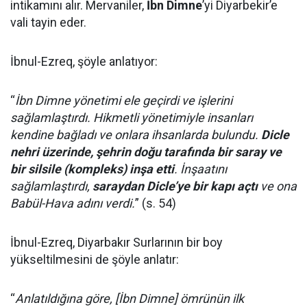
intikamını alır. Mervaniler,
İbn Dimne
’yi Diyarbekir’e
vali tayin eder.
İbnul-Ezreq, şöyle anlatıyor:
“
İbn Dimne yönetimi ele geçirdi ve işlerini
sağlamlaştırdı. Hikmetli yönetimiyle insanları
kendine bağladı ve onlara ihsanlarda bulundu.
Dicle
nehri üzerinde, şehrin doğu tarafında bir saray ve
bir silsile (kompleks) inşa etti
. İnşaatını
sağlamlaştırdı,
saraydan Dicle’ye bir kapı açtı
ve ona
Babül-Hava adını verdi.
” (s. 54)
İbnul-Ezreq, Diyarbakır Surlarının bir boy
yükseltilmesini de şöyle anlatır:
“
Anlatıldığına göre, [İbn Dimne] ömrünün ilk