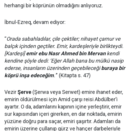
herhangi bir köprünün olmadığını anlıyoruz.
İbnul-Ezreq, devam ediyor:
“
Orada sabahladılar, çile çektiler; nihayet çamur ve
balçık içinden geçtiler. Emir, kardeşleriyle birlikteydi.
[Kardeşi]
emir ebu Nasr Ahmed bin Mervan
kendi
kendine şöyle dedi: ‘Eğer Allah bana bu mülkü nasip
ederse, insanların üzerinden geçebileceği
buraya bir
köprü inşa edeceğim
.'
” (Kitapta s. 47)
Vezir
Şerve
(Şerwa veya Serwet) emire ihanet eder,
emirin öldürülmesi için Amid çarşı reisi Abdülber’i
ayartır. O da, adamlarını kapının içine yerleştirir, emir
sur kapısından içeri girerken, en dar noktada, emirin
yüzüne doğru para saçar, emiri şaşırtır. Adamları da
emirin üzerine çullanıp gürz ve hançer darbeleriyle