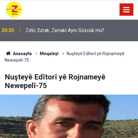
09:56
Ji Zilma Partîzanan Nimûneyeka Piçûk
Anasayfa
Meqaleyî
Nuşteyê Edîtorî yê Rojnameyê
Newepelî-75
Nuşteyê Edîtorî yê Rojnameyê
Newepelî-75