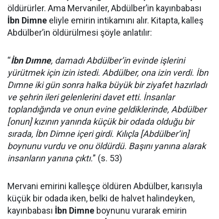
öldürürler. Ama Mervaniler, Abdülber’in kayınbabası
İbn Dimne
eliyle emirin intikamını alır. Kitapta, kalleş
Abdülber’in öldürülmesi şöyle anlatılır:
“
İbn Dımne
, damadı Abdülber’in evinde işlerini
yürütmek için izin istedi. Abdülber, ona izin verdi. İbn
Dımne iki gün sonra halka büyük bir ziyafet hazırladı
ve şehrin ileri gelenlerini davet etti. İnsanlar
toplandığında ve onun evine geldiklerinde, Abdülber
[onun] kızının yanında küçük bir odada olduğu bir
sırada, İbn Dimne içeri girdi. Kılıçla [Abdülber’in]
boynunu vurdu ve onu öldürdü. Başını yanına alarak
insanların yanına çıktı.
” (s. 53)
Mervani emirini kalleşçe öldüren Abdülber, karısıyla
küçük bir odada iken, belki de halvet halindeyken,
kayınbabası
İbn Dimne
boynunu vurarak emirin