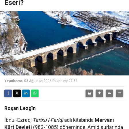
Eseri?
Yayınlanma:
03 Ağustos 2026 Pazartesi 07:58
Roşan Lezgîn
İbnul-Ezreq,
Tarîxu’l-Fariqî
adlı kitabında
Mervani
Kürt Devleti
(983-1085) döneminde, Amid surlarında