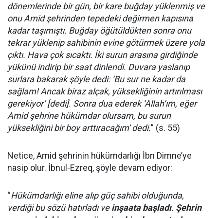
dönemlerinde bir gün, bir kare buğday yüklenmiş ve
onu Amid şehrinden tepedeki değirmen kapısına
kadar taşımıştı. Buğday öğütüldükten sonra onu
tekrar yüklenip sahibinin evine götürmek üzere yola
çıktı. Hava çok sıcaktı. İki surun arasına girdiğinde
yükünü indirip bir saat dinlendi. Duvara yaslanıp
surlara bakarak şöyle dedi: ‘Bu sur ne kadar da
sağlam! Ancak biraz alçak, yüksekliğinin artırılması
gerekiyor’ [dedi]. Sonra dua ederek ‘Allah’ım, eğer
Amid şehrine hükümdar olursam, bu surun
yüksekliğini bir boy arttıracağım' dedi.
” (s. 55)
Netice, Amid şehrinin hükümdarlığı İbn Dimne’ye
nasip olur. İbnul-Ezreq, şöyle devam ediyor:
“
Hükümdarlığı eline alıp güç sahibi olduğunda,
verdiği bu sözü hatırladı ve
inşaata başladı
.
Şehrin