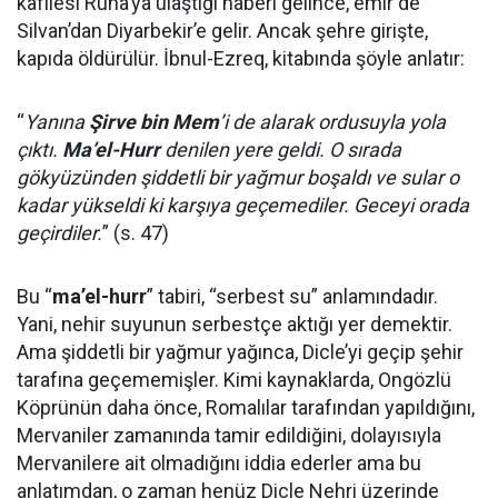
kafilesi Ruha’ya ulaştığı haberi gelince, emir de
Silvan’dan Diyarbekir’e gelir. Ancak şehre girişte,
kapıda öldürülür. İbnul-Ezreq, kitabında şöyle anlatır:
“
Yanına
Şirve bin Mem
’i de alarak ordusuyla yola
çıktı.
Ma’el-Hurr
denilen yere geldi. O sırada
gökyüzünden şiddetli bir yağmur boşaldı ve sular o
kadar yükseldi ki karşıya geçemediler. Geceyi orada
geçirdiler.
” (s. 47)
Bu “
ma’el-hurr
” tabiri, “serbest su” anlamındadır.
Yani, nehir suyunun serbestçe aktığı yer demektir.
Ama şiddetli bir yağmur yağınca, Dicle’yi geçip şehir
tarafına geçememişler. Kimi kaynaklarda, Ongözlü
Köprünün daha önce, Romalılar tarafından yapıldığını,
Mervaniler zamanında tamir edildiğini, dolayısıyla
Mervanilere ait olmadığını iddia ederler ama bu
anlatımdan, o zaman henüz Dicle Nehri üzerinde