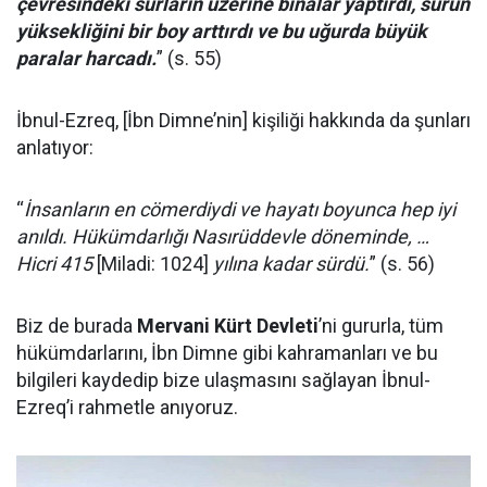
çevresindeki surların üzerine binalar yaptırdı, surun
yüksekliğini bir boy arttırdı ve bu uğurda büyük
paralar harcadı.
” (s. 55)
İbnul-Ezreq, [İbn Dimne’nin] kişiliği hakkında da şunları
anlatıyor:
“
İnsanların en cömerdiydi ve hayatı boyunca hep iyi
anıldı. Hükümdarlığı Nasırüddevle döneminde, …
Hicri 415
[Miladi: 1024]
yılına kadar sürdü.
” (s. 56)
Biz de burada
Mervani Kürt Devleti
’ni gururla, tüm
hükümdarlarını, İbn Dimne gibi kahramanları ve bu
bilgileri kaydedip bize ulaşmasını sağlayan İbnul-
Ezreq’i rahmetle anıyoruz.