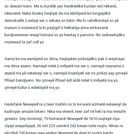
xo dewam keno. Ma tu kurdêk yan hereketêkê kurdan red nêkenê,
nêerzenê. Neke bivatiş heqîqet de ma lebitîyenê ke bingeyêkê
demokratîk û exlaqî ser o xebata xo bikin. Ma bi cahdkerdişê xo yê
masum û mutewazî la bi paştgirî û hetkarîya şima embazanê
kurdperweran resayî hûmara xo ya hewtay û pancine. No serkewtişêko
mutewazî la zaf cidî yo.
Gama ke ma ewnîyenê xo dima, heqîqeten pirêzeyêko pak û weçînaye
ma dima aseno. Nameyê milet û milîyetê ma ser o, nameyê nasname û
erjanê ma yê neteweyî ser o, nameyê însanîyetî ser no pirêze sey çimeyê
îftîxarî beriqîyeno. No çimeyê îftîxarî êdî aîdê milet û milîyetê ma yo;
çimeyê kultur û edebîyatê ma yo.
Hedefanê
Newepel
î ra o tewr muhîm no bi ke warê xizmetê neteweyî de
kadroyan amade bikero. Nika ma vînenê, tewr zaf nê hetî ra ma mesafe
girewto. Sey nimûneyî, 75 hûmaranê
Newepel
î de 1610 nuşteyê cîya-
cîyayî weşanîyayê, 36 cinî 225 camêrd 262 kesan tede nuşto. Nînan ra
nêzdîyê 200 kesan reya verêne
Newepel
de dest bi nuştiş kerdo.