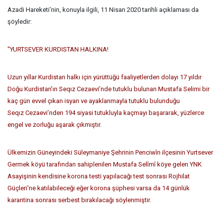
Azadi Hareketi’nin, konuyla ilgili, 11 Nisan 2020 tarihli açıklaması da
şöyledir:
"YURTSEVER KURDISTAN HALKINA!
Uzun yıllar Kurdistan halkı için yürüttüğü faaliyetlerden dolayı 17 yıldır
Doğu Kurdistan'ın Seqız Cezaevi’nde tutuklu bulunan Mustafa Selimi bir
kaç gün evvel çıkan isyan ve ayaklanmayla tutuklu bulunduğu
Seqız Cezaevi’nden 194 siyasi tutukluyla kaçmayı başararak, yüzlerce
engel ve zorluğu aşarak çıkmıştır.
Ülkemizin Güneyindeki Süleymaniye Şehrinin Penciwîn ilçesinin Yurtsever
Germek köyü tarafından sahiplenilen Mustafa Selîmî köye gelen YNK
Asayişinin kendisine korona testi yapılacağı test sonrası Rojhilat
Güçleri'ne katılabileceği eğer korona şüphesi varsa da 14 günlük
karantina sonrası serbest bırakılacağı söylenmiştir.