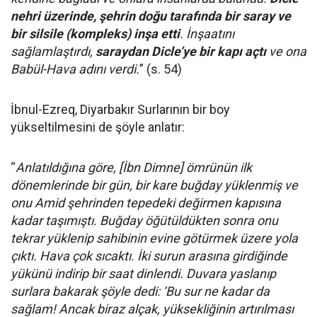
nehri üzerinde, şehrin doğu tarafında bir saray ve
bir silsile (kompleks) inşa etti
. İnşaatını
sağlamlaştırdı,
saraydan Dicle’ye bir kapı açtı
ve ona
Babül-Hava adını verdi.
” (s. 54)
İbnul-Ezreq, Diyarbakır Surlarının bir boy
yükseltilmesini de şöyle anlatır:
“
Anlatıldığına göre, [İbn Dimne] ömrünün ilk
dönemlerinde bir gün, bir kare buğday yüklenmiş ve
onu Amid şehrinden tepedeki değirmen kapısına
kadar taşımıştı. Buğday öğütüldükten sonra onu
tekrar yüklenip sahibinin evine götürmek üzere yola
çıktı. Hava çok sıcaktı. İki surun arasına girdiğinde
yükünü indirip bir saat dinlendi. Duvara yaslanıp
surlara bakarak şöyle dedi: ‘Bu sur ne kadar da
sağlam! Ancak biraz alçak, yüksekliğinin artırılması