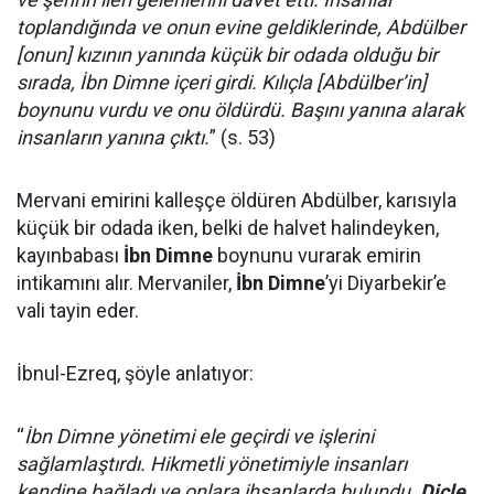
toplandığında ve onun evine geldiklerinde, Abdülber
[onun] kızının yanında küçük bir odada olduğu bir
sırada, İbn Dimne içeri girdi. Kılıçla [Abdülber’in]
boynunu vurdu ve onu öldürdü. Başını yanına alarak
insanların yanına çıktı.
” (s. 53)
Mervani emirini kalleşçe öldüren Abdülber, karısıyla
küçük bir odada iken, belki de halvet halindeyken,
kayınbabası
İbn Dimne
boynunu vurarak emirin
intikamını alır. Mervaniler,
İbn Dimne
’yi Diyarbekir’e
vali tayin eder.
İbnul-Ezreq, şöyle anlatıyor:
“
İbn Dimne yönetimi ele geçirdi ve işlerini
sağlamlaştırdı. Hikmetli yönetimiyle insanları
kendine bağladı ve onlara ihsanlarda bulundu.
Dicle