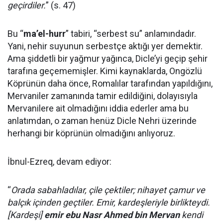
geçirdiler.
” (s. 47)
Bu “
ma’el-hurr
” tabiri, “serbest su” anlamındadır.
Yani, nehir suyunun serbestçe aktığı yer demektir.
Ama şiddetli bir yağmur yağınca, Dicle’yi geçip şehir
tarafına geçememişler. Kimi kaynaklarda, Ongözlü
Köprünün daha önce, Romalılar tarafından yapıldığını,
Mervaniler zamanında tamir edildiğini, dolayısıyla
Mervanilere ait olmadığını iddia ederler ama bu
anlatımdan, o zaman henüz Dicle Nehri üzerinde
herhangi bir köprünün olmadığını anlıyoruz.
İbnul-Ezreq, devam ediyor:
“
Orada sabahladılar, çile çektiler; nihayet çamur ve
balçık içinden geçtiler. Emir, kardeşleriyle birlikteydi.
[Kardeşi]
emir ebu Nasr Ahmed bin Mervan
kendi