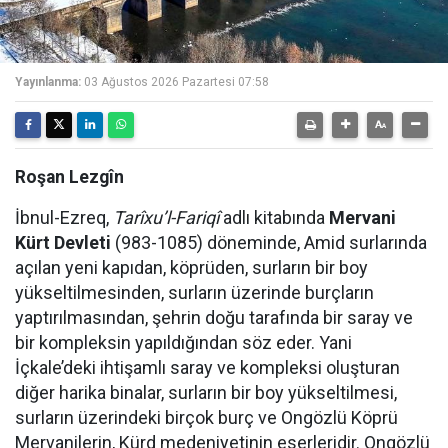
Yayınlanma:
03 Ağustos 2026 Pazartesi 07:58
Roşan Lezgîn
İbnul-Ezreq,
Tarîxu’l-Fariqî
adlı kitabında
Mervani
Kürt Devleti
(983-1085) döneminde, Amid surlarında
açılan yeni kapıdan, köprüden, surların bir boy
yükseltilmesinden, surların üzerinde burçların
yaptırılmasından, şehrin doğu tarafında bir saray ve
bir kompleksin yapıldığından söz eder. Yani
İçkale’deki ihtişamlı saray ve kompleksi oluşturan
diğer harika binalar, surların bir boy yükseltilmesi,
surların üzerindeki birçok burç ve Ongözlü Köprü
Mervanilerin, Kürd medeniyetinin eserleridir. Ongözlü