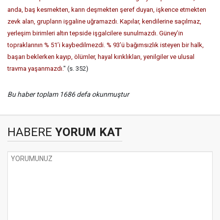
anda, baş kesmekten, karın deşmekten şeref duyan, işkence etmekten
zevk alan, grupların işgaline uğramazdı. Kapılar, kendilerine saçılmaz,
yerleşim birimleri altın tepside işgalcilere sunulmazdı. Güney’in
topraklarının % 51’i kaybedilmezdi. % 93’ü bağımsızlık isteyen bir halk,
başarı beklerken kayıp, ölümler, hayal kırıklıkları, yenilgiler ve ulusal
travma yaşanmazdı.
" (s. 352)
Bu haber toplam 1686 defa okunmuştur
HABERE
YORUM KAT