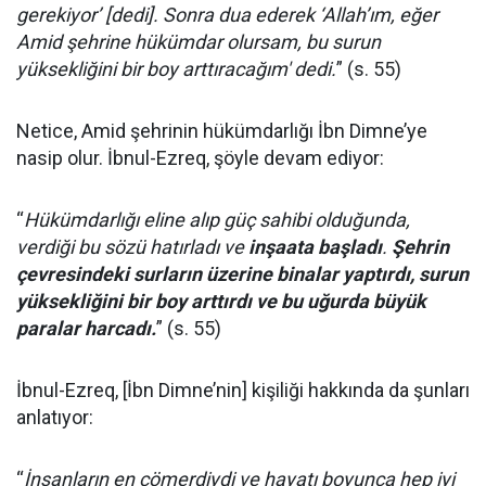
gerekiyor’ [dedi]. Sonra dua ederek ‘Allah’ım, eğer
Amid şehrine hükümdar olursam, bu surun
yüksekliğini bir boy arttıracağım' dedi.
” (s. 55)
Netice, Amid şehrinin hükümdarlığı İbn Dimne’ye
nasip olur. İbnul-Ezreq, şöyle devam ediyor:
“
Hükümdarlığı eline alıp güç sahibi olduğunda,
verdiği bu sözü hatırladı ve
inşaata başladı
.
Şehrin
çevresindeki surların üzerine binalar yaptırdı, surun
yüksekliğini bir boy arttırdı ve bu uğurda büyük
paralar harcadı.
” (s. 55)
İbnul-Ezreq, [İbn Dimne’nin] kişiliği hakkında da şunları
anlatıyor:
“
İnsanların en cömerdiydi ve hayatı boyunca hep iyi