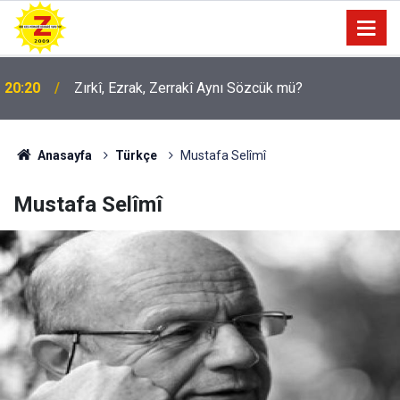
20:20
Zırkî, Ezrak, Zerrakî Aynı Sözcük mü?
09:56
Ji Zilma Partîzanan Nimûneyeka Piçûk
Anasayfa
Türkçe
Mustafa Selîmî
Mustafa Selîmî