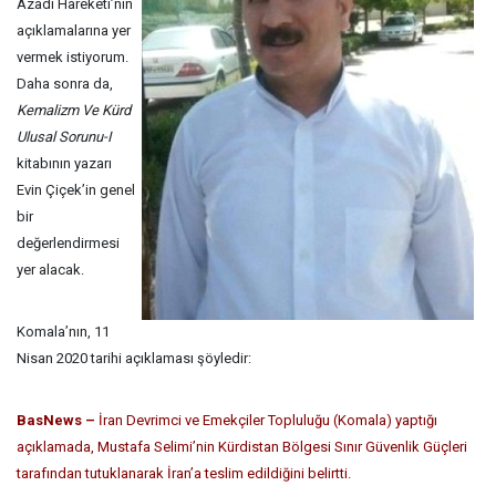
Azadi Hareketi’nin
açıklamalarına yer
vermek istiyorum.
Daha sonra da,
Kemalizm Ve Kürd
Ulusal Sorunu-I
kitabının yazarı
Evin Çiçek’in genel
bir
değerlendirmesi
yer alacak.
Komala’nın, 11
Nisan 2020 tarihi açıklaması şöyledir:
BasNews –
İran Devrimci ve Emekçiler Topluluğu (Komala) yaptığı
açıklamada, Mustafa Selimi’nin Kürdistan Bölgesi Sınır Güvenlik Güçleri
tarafından tutuklanarak İran’a teslim edildiğini belirtti.