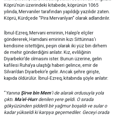
Köprü’nün üzerindeki kitabede, köprünün 1065
yılında, Mervaniler tarafından yapıldığı yazılıdır zaten.
Köprü, Kürdçede “Pira Mervanîyan” olarak adlandırılır.
İbnul-Ezreq, Mervani emirinin, Halep’e elçiler
göndererek, Hamdani emirinin kızı Sittünnas'ı
kendisine istettiğini, peşin olarak iki yüz bin dirhem
de mehir gönderdiğini anlatır. Kız, evliliğinin
Diyarbekir’de olmasını ister. Bunun üzerine, gelin
kafilesi Ruha’ya ulaştığı haberi gelince, emir de
Silvan’dan Diyarbekir’e gelir. Ancak şehre girişte,
kapıda öldürülür. İbnul-Ezreq, kitabında şöyle anlatır:
“
Yanına
Şirve bin Mem
’i de alarak ordusuyla yola
çıktı.
Ma’el-Hurr
denilen yere geldi. O sırada
gökyüzünden şiddetli bir yağmur boşaldı ve sular o
kadar yükseldi ki karşıya geçemediler. Geceyi orada