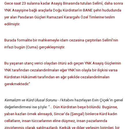
Gece saat 23 sularına kadar Asayiş Binasında tutulan Selîmî, daha sonra
YNK Asayişine bağlı araçlarla Doğu Kürdistan'ın BANE şehri hududunda
yer alan Pasdaran Güçleri Ramazanî Karargahı Özel Timlerine teslim
edilmiştir.
Burada formalite bir mahkemeyle idam cezasina çarptırılan Selîmî'nin
infazi bugün (Cuma) gerçekleşmiştir.
Bu yaşanan utanç verici olaydan ötürü adı geçen YNK Asayiş Güçlerinin
YNK tarafından cezalandırılmaları eğer YNK'nin olayla bir ilişkisi varsa
Kürdistan Hükümeti tarafından en ağır şekilde cezalandırılmaları
gerekmekted
ir.
”
Kemalizm ve Kürd Ulusal Sorunu - I
kitabını hazırlayan Evin Çiçek’in genel
değerlendirmesi ise şöyle: "
… Dün Kürdistan beşe bölündü. Bugünse,
yaban kazları örnek alınsaydı, Sincar’da (Şengal) binlerce Kürd kadın
cellatların, insan tüccarlarının eline düşmez, insan pazarlarında
zincirlenmiş olarak satılmazlardı. Kerkük ve diğer yerleşim birimleri, bir