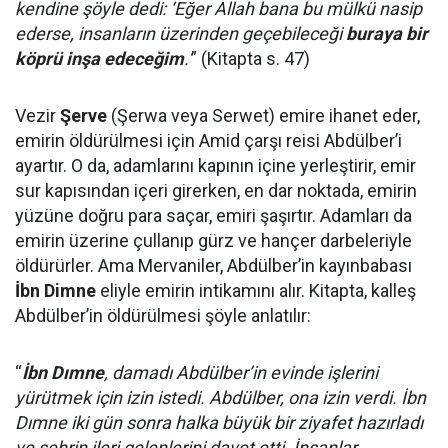
kendine şöyle dedi: ‘Eğer Allah bana bu mülkü nasip
ederse, insanların üzerinden geçebileceği
buraya bir
köprü inşa edeceğim
.'
” (Kitapta s. 47)
Vezir
Şerve
(Şerwa veya Serwet) emire ihanet eder,
emirin öldürülmesi için Amid çarşı reisi Abdülber’i
ayartır. O da, adamlarını kapının içine yerleştirir, emir
sur kapısından içeri girerken, en dar noktada, emirin
yüzüne doğru para saçar, emiri şaşırtır. Adamları da
emirin üzerine çullanıp gürz ve hançer darbeleriyle
öldürürler. Ama Mervaniler, Abdülber’in kayınbabası
İbn Dimne
eliyle emirin intikamını alır. Kitapta, kalleş
Abdülber’in öldürülmesi şöyle anlatılır:
“
İbn Dımne
, damadı Abdülber’in evinde işlerini
yürütmek için izin istedi. Abdülber, ona izin verdi. İbn
Dımne iki gün sonra halka büyük bir ziyafet hazırladı
ve şehrin ileri gelenlerini davet etti. İnsanlar