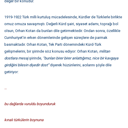
değer bir konudur.
1919-1922 Türk milli kurtuluş mücadelesinde, Kürdler de Türklerle birlikte
omuz omuza savaşmıştı. Değerli Kürd şairi, siyaset adamı, toprağı bol
olsun, Orhan Kotan da bunları dile getirmektedir. Ondan sonra, özellikle
Cumhuriyet’in erken dönemlerinde gelişen süreçlere de parmak
basmaktadır. Orhan Kotan, Tek Parti dönemindeki Kürd-Türk
gelişmelerini, bir şiirinde söz konusu ediyor: Orhan Kotan,
militan
dostlara mesaj
şiirinde,
“bunları birer birer anlattığımız, nice bir kavgaya
girdiğini bilesin diyedir dost”
diyerek hüzünlerini, acılarını şöyle dile
getiriyor:
…
bu dağlarda vuruldu boyunduruk
kınalı türkülerin boynuna