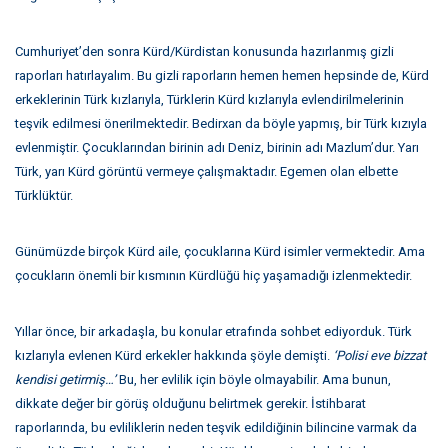
Cumhuriyet’den sonra Kürd/Kürdistan konusunda hazırlanmış gizli
raporları hatırlayalım. Bu gizli raporların hemen hemen hepsinde de, Kürd
erkeklerinin Türk kızlarıyla, Türklerin Kürd kızlarıyla evlendirilmelerinin
teşvik edilmesi önerilmektedir. Bedirxan da böyle yapmış, bir Türk kızıyla
evlenmiştir. Çocuklarından birinin adı Deniz, birinin adı Mazlum’dur. Yarı
Türk, yarı Kürd görüntü vermeye çalışmaktadır. Egemen olan elbette
Türklüktür.
Günümüzde birçok Kürd aile, çocuklarına Kürd isimler vermektedir. Ama
çocukların önemli bir kısmının Kürdlüğü hiç yaşamadığı izlenmektedir.
Yıllar önce, bir arkadaşla, bu konular etrafında sohbet ediyorduk. Türk
kızlarıyla evlenen Kürd erkekler hakkında şöyle demişti.
‘Polisi eve bizzat
kendisi getirmiş…’
Bu, her evlilik için böyle olmayabilir. Ama bunun,
dikkate değer bir görüş olduğunu belirtmek gerekir. İstihbarat
raporlarında, bu evliliklerin neden teşvik edildiğinin bilincine varmak da