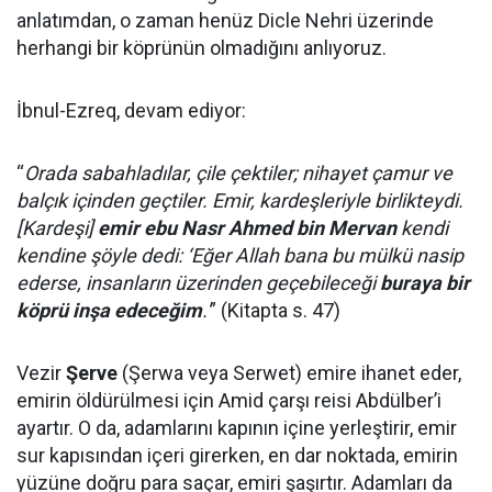
anlatımdan, o zaman henüz Dicle Nehri üzerinde
herhangi bir köprünün olmadığını anlıyoruz.
İbnul-Ezreq, devam ediyor:
“
Orada sabahladılar, çile çektiler; nihayet çamur ve
balçık içinden geçtiler. Emir, kardeşleriyle birlikteydi.
[Kardeşi]
emir ebu Nasr Ahmed bin Mervan
kendi
kendine şöyle dedi: ‘Eğer Allah bana bu mülkü nasip
ederse, insanların üzerinden geçebileceği
buraya bir
köprü inşa edeceğim
.'
” (Kitapta s. 47)
Vezir
Şerve
(Şerwa veya Serwet) emire ihanet eder,
emirin öldürülmesi için Amid çarşı reisi Abdülber’i
ayartır. O da, adamlarını kapının içine yerleştirir, emir
sur kapısından içeri girerken, en dar noktada, emirin
yüzüne doğru para saçar, emiri şaşırtır. Adamları da