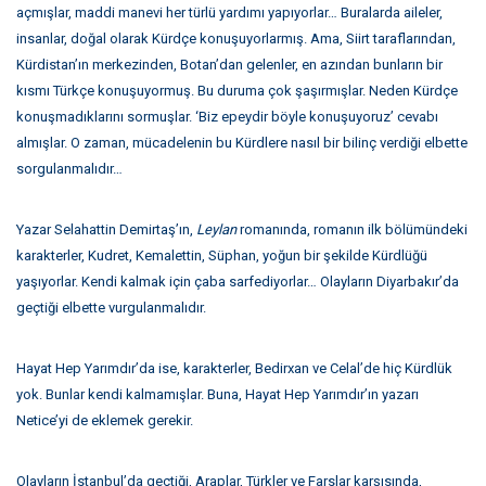
açmışlar, maddi manevi her türlü yardımı yapıyorlar… Buralarda aileler,
insanlar, doğal olarak Kürdçe konuşuyorlarmış. Ama, Siirt taraflarından,
Kürdistan’ın merkezinden, Botan’dan gelenler, en azından bunların bir
kısmı Türkçe konuşuyormuş. Bu duruma çok şaşırmışlar. Neden Kürdçe
konuşmadıklarını sormuşlar. ‘Biz epeydir böyle konuşuyoruz’ cevabı
almışlar. O zaman, mücadelenin bu Kürdlere nasıl bir bilinç verdiği elbette
sorgulanmalıdır…
Yazar Selahattin Demirtaş’ın,
Leylan
romanında, romanın ilk bölümündeki
karakterler, Kudret, Kemalettin, Süphan, yoğun bir şekilde Kürdlüğü
yaşıyorlar. Kendi kalmak için çaba sarfediyorlar… Olayların Diyarbakır’da
geçtiği elbette vurgulanmalıdır.
Hayat Hep Yarımdır’da ise, karakterler, Bedirxan ve Celal’de hiç Kürdlük
yok. Bunlar kendi kalmamışlar. Buna, Hayat Hep Yarımdır’ın yazarı
Netice’yi de eklemek gerekir.
Olayların İstanbul’da geçtiği, Araplar, Türkler ve Farslar karşısında,