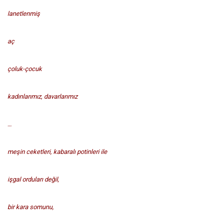
lanetlenmiş
aç
çoluk-çocuk
kadınlarımız, davarlarımız
…
meşin ceketleri, kabaralı potinleri ile
işgal orduları değil,
bir kara somunu,