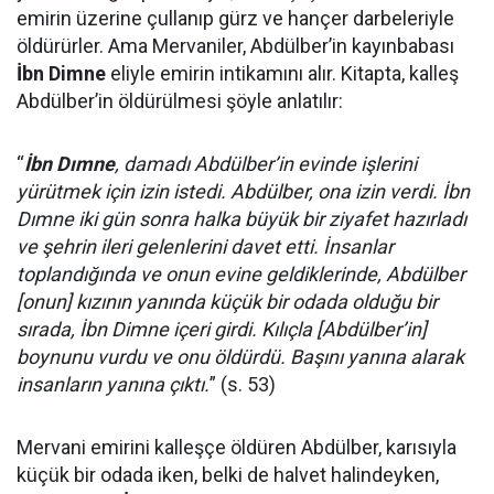
emirin üzerine çullanıp gürz ve hançer darbeleriyle
öldürürler. Ama Mervaniler, Abdülber’in kayınbabası
İbn Dimne
eliyle emirin intikamını alır. Kitapta, kalleş
Abdülber’in öldürülmesi şöyle anlatılır:
“
İbn Dımne
, damadı Abdülber’in evinde işlerini
yürütmek için izin istedi. Abdülber, ona izin verdi. İbn
Dımne iki gün sonra halka büyük bir ziyafet hazırladı
ve şehrin ileri gelenlerini davet etti. İnsanlar
toplandığında ve onun evine geldiklerinde, Abdülber
[onun] kızının yanında küçük bir odada olduğu bir
sırada, İbn Dimne içeri girdi. Kılıçla [Abdülber’in]
boynunu vurdu ve onu öldürdü. Başını yanına alarak
insanların yanına çıktı.
” (s. 53)
Mervani emirini kalleşçe öldüren Abdülber, karısıyla
küçük bir odada iken, belki de halvet halindeyken,