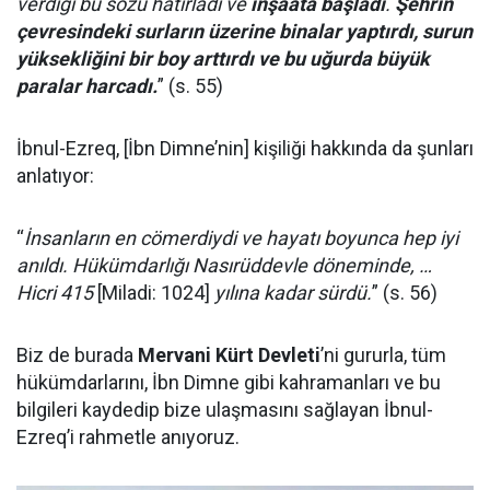
verdiği bu sözü hatırladı ve
inşaata başladı
.
Şehrin
çevresindeki surların üzerine binalar yaptırdı, surun
yüksekliğini bir boy arttırdı ve bu uğurda büyük
paralar harcadı.
” (s. 55)
İbnul-Ezreq, [İbn Dimne’nin] kişiliği hakkında da şunları
anlatıyor:
“
İnsanların en cömerdiydi ve hayatı boyunca hep iyi
anıldı. Hükümdarlığı Nasırüddevle döneminde, …
Hicri 415
[Miladi: 1024]
yılına kadar sürdü.
” (s. 56)
Biz de burada
Mervani Kürt Devleti
’ni gururla, tüm
hükümdarlarını, İbn Dimne gibi kahramanları ve bu
bilgileri kaydedip bize ulaşmasını sağlayan İbnul-
Ezreq’i rahmetle anıyoruz.