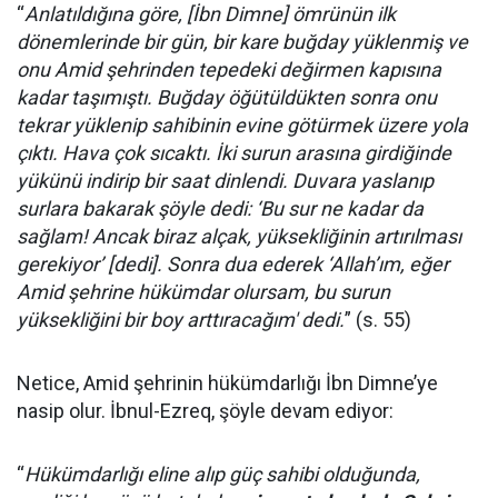
“
Anlatıldığına göre, [İbn Dimne] ömrünün ilk
dönemlerinde bir gün, bir kare buğday yüklenmiş ve
onu Amid şehrinden tepedeki değirmen kapısına
kadar taşımıştı. Buğday öğütüldükten sonra onu
tekrar yüklenip sahibinin evine götürmek üzere yola
çıktı. Hava çok sıcaktı. İki surun arasına girdiğinde
yükünü indirip bir saat dinlendi. Duvara yaslanıp
surlara bakarak şöyle dedi: ‘Bu sur ne kadar da
sağlam! Ancak biraz alçak, yüksekliğinin artırılması
gerekiyor’ [dedi]. Sonra dua ederek ‘Allah’ım, eğer
Amid şehrine hükümdar olursam, bu surun
yüksekliğini bir boy arttıracağım' dedi.
” (s. 55)
Netice, Amid şehrinin hükümdarlığı İbn Dimne’ye
nasip olur. İbnul-Ezreq, şöyle devam ediyor:
“
Hükümdarlığı eline alıp güç sahibi olduğunda,