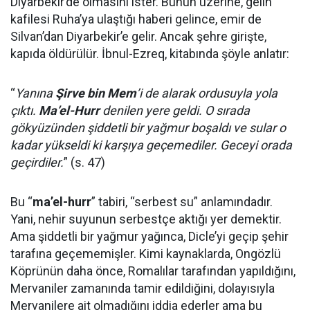
Diyarbekir’de olmasını ister. Bunun üzerine, gelin
kafilesi Ruha’ya ulaştığı haberi gelince, emir de
Silvan’dan Diyarbekir’e gelir. Ancak şehre girişte,
kapıda öldürülür. İbnul-Ezreq, kitabında şöyle anlatır:
“
Yanına
Şirve bin Mem
’i de alarak ordusuyla yola
çıktı.
Ma’el-Hurr
denilen yere geldi. O sırada
gökyüzünden şiddetli bir yağmur boşaldı ve sular o
kadar yükseldi ki karşıya geçemediler. Geceyi orada
geçirdiler.
” (s. 47)
Bu “
ma’el-hurr
” tabiri, “serbest su” anlamındadır.
Yani, nehir suyunun serbestçe aktığı yer demektir.
Ama şiddetli bir yağmur yağınca, Dicle’yi geçip şehir
tarafına geçememişler. Kimi kaynaklarda, Ongözlü
Köprünün daha önce, Romalılar tarafından yapıldığını,
Mervaniler zamanında tamir edildiğini, dolayısıyla
Mervanilere ait olmadığını iddia ederler ama bu