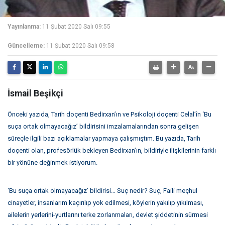
Yayınlanma:
11 Şubat 2020 Salı 09:55
Güncelleme:
11 Şubat 2020 Salı 09:58
İsmail Beşikçi
Önceki yazıda, Tarih doçenti Bedirxan’ın ve Psikoloji doçenti Celal’în ‘Bu
suça ortak olmayacağız’ bildirisini imzalamalarından sonra gelişen
süreçle ilgili bazı açıklamalar yapmaya çalışmıştım. Bu yazıda, Tarih
doçenti olan, profesörlük bekleyen Bedirxan’ın, bildiriyle ilişkilerinin farklı
bir yönüne değinmek istiyorum.
‘Bu suça ortak olmayacağız’ bildirisi… Suç nedir? Suç, Faili meçhul
cinayetler, insanlarım kaçırılıp yok edilmesi, köylerin yakılıp yıkılması,
ailelerin yerlerini-yurtlarını terke zorlanmaları, devlet şiddetinin sürmesi