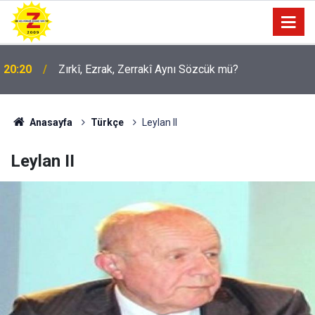
09:56
Ji Zilma Partîzanan Nimûneyeka Piçûk
Anasayfa
Türkçe
Leylan II
Leylan II