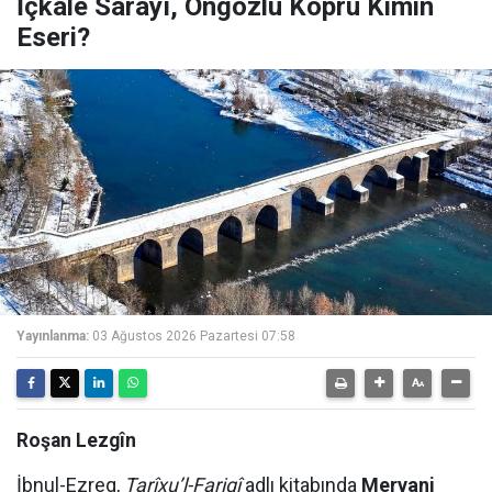
İçkale Sarayı, Ongözlü Köprü Kimin
Eseri?
Yayınlanma:
03 Ağustos 2026 Pazartesi 07:58
Roşan Lezgîn
İbnul-Ezreq,
Tarîxu’l-Fariqî
adlı kitabında
Mervani