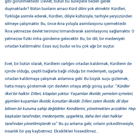
gibi görünmektedir. Devlet, bütün bu süreçlere neden gerek
duymaktadır? Bütün bunların amacı Kürd dilini yok etmektir. Kürdleri,
Türklüğe asimile ederek, Kürdleri, diliyle kültürüyle, tarihiyle yeryüzünden
silmeye çalışmaktır. Bu, önce ikna yoluyla asimilasyonu içermektedir.
İkna yetmezse devlet terörünü tırmandırarak asimilasyonu sağlamaktır. O
yetmezse fiziki imha gündeme gelecektir. Bu, bir dili, bir medeniyeti
ortadan kaldırmaktır. Esas suç budur ve bu çok ağır bir suçtur.
Evet, bir bütün olarak, Kürdlerin varlığını ortadan kaldırmak, Kürdlerin de
içinde olduğu, çeşitli bağlarla bağlı olduğu bir medeniyeti, uygarlığı
ortadan kaldırmaya çalışmak anlamına gelir. Bu büyük suçu gizlemek,
hatta meşru göstermek için devletin ortaya attığı görüş şudur: “
Kürdler
ilkel bir halktır. Dilleri, kitapları yoktur. Yaşamları ilkeldir, yemeleri-içmeleri,
giyimleri kuşamları ilkeldir, konutları ilkeldir. Dilleri zaten ilkeldir, dil diye
bilinen bir kuruma sahip değildirler. Kendilerini, yönetmekten acizdirler. Hep
başkaları tarafından, medeniyette, uygarlıkta, daha ileri olan halklar
tarafından yönetilmişlerdir vs
.” Bu şu anlama gelir, onların yokedilmesiyle,
insanlık bir şey kaybetmez. Eksiklikleri hissedilmez…