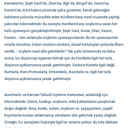
Kemalizmin, Şeyh Said’de, Zilan’da, Ağrı’da, Bingöl’de, Sason’sa,
Dersim’de, Kürd kalma yönünde çaba gösteren, kendi geleceğini
belirleme yolunda mücadele eden Kürdlere karşı nasıl muamele yaptığı
yakından bilinmektedir. Bu süreçte, Kürdlere karşı soykırıma varan her
türlü operasyon gerçekleştirilmiştir. Şeyh Said, Guew, Zilan, Sason,
Dersim… tam anlamıyla soykırım operasyonlarıdır. Bu tür operasyonlar
ortada dururken, bütün mazlum uluslara, ulusal kurtuluşları yolunda ilham
verdik…’ söylemi nasıl dile getirilebilir? Tek parti döneminde ve daha
sonra, bu düşünceyi egemen kılmak için de Kürdlerle ilgili her türlü,
düşünce açıklamasına yasak getirilmiştir. Sadece Kürlerle ilgili değil,
Rumlarla, Rum-Pontuslarla, Ermenilerle, Asurilerle vs. ilgili her türlü
düşünce açıklamasına yasak getirilmiştir.
Auschwitc ve benzeri Yahudi toplama merkezleri, anlatıldığı için
bilinmektedir. Zulmü, baskıyı, soykırımı, kitle katliamlarını yarıştırmak
doğru değildir. Ama, baskı, zulüm, soykırım vs. yaşayanların, çeşitli
biçimlerde bunları anlatmamış olmalarını dile getirmek yanlış değildir.
Örneğin, bu süreçlerin hiçbiriyle ilgili bir sinema yoktur. Bu bile dikkate