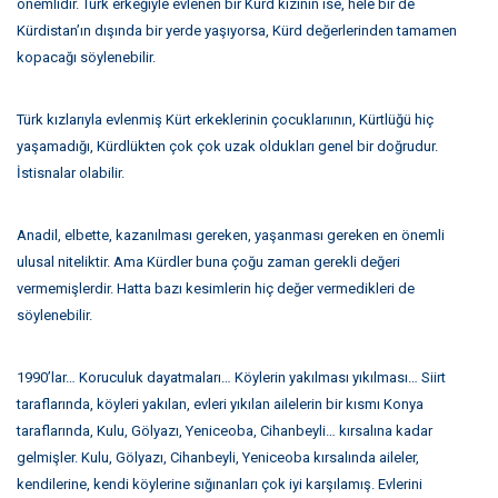
önemlidir. Türk erkeğiyle evlenen bir Kürd kızının ise, hele bir de
Kürdistan’ın dışında bir yerde yaşıyorsa, Kürd değerlerinden tamamen
kopacağı söylenebilir.
Türk kızlarıyla evlenmiş Kürt erkeklerinin çocuklarıının, Kürtlüğü hiç
yaşamadığı, Kürdlükten çok çok uzak oldukları genel bir doğrudur.
İstisnalar olabilir.
Anadil, elbette, kazanılması gereken, yaşanması gereken en önemli
ulusal niteliktir. Ama Kürdler buna çoğu zaman gerekli değeri
vermemişlerdir. Hatta bazı kesimlerin hiç değer vermedikleri de
söylenebilir.
1990’lar… Koruculuk dayatmaları… Köylerin yakılması yıkılması… Siirt
taraflarında, köyleri yakılan, evleri yıkılan ailelerin bir kısmı Konya
taraflarında, Kulu, Gölyazı, Yeniceoba, Cihanbeyli… kırsalına kadar
gelmişler. Kulu, Gölyazı, Cihanbeyli, Yeniceoba kırsalında aileler,
kendilerine, kendi köylerine sığınanları çok iyi karşılamış. Evlerini