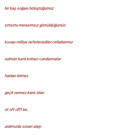
bir baş soğanı bölüştüğümüz
sırtsırta merasimsiz gömüldüğümüz
kuvayı milliye neferleriydiler cellatlarımız
zulmün kanlı kırbacı candarmalar
haldan bilmez
geçit vermez kanlı zilan
of off offf be…
ardımızda süvari alayı