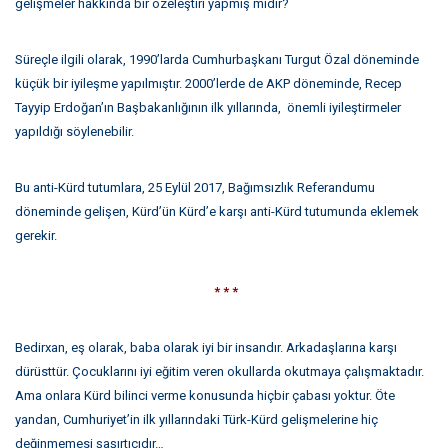
gelişmeler hakkında bir özeleştiri yapmış mıdır?
Süreçle ilgili olarak, 1990’larda Cumhurbaşkanı Turgut Özal döneminde
küçük bir iyileşme yapılmıştır. 2000’lerde de AKP döneminde, Recep
Tayyip Erdoğan’ın Başbakanlığının ilk yıllarında, önemli iyileştirmeler
yapıldığı söylenebilir.
Bu anti-Kürd tutumlara, 25 Eylül 2017, Bağımsızlık Referandumu
döneminde gelişen, Kürd’ün Kürd’e karşı anti-Kürd tutumunda eklemek
gerekir.
* * *
Bedirxan, eş olarak, baba olarak iyi bir insandır. Arkadaşlarına karşı
dürüsttür. Çocuklarını iyi eğitim veren okullarda okutmaya çalışmaktadır.
Ama onlara Kürd bilinci verme konusunda hiçbir çabası yoktur. Öte
yandan, Cumhuriyet’in ilk yıllarındaki Türk-Kürd gelişmelerine hiç
değinmemesi şaşırtıcıdır…