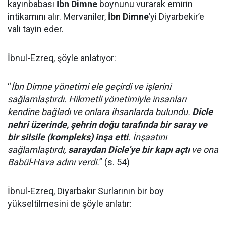
kayınbabası
İbn Dimne
boynunu vurarak emirin
intikamını alır. Mervaniler,
İbn Dimne
’yi Diyarbekir’e
vali tayin eder.
İbnul-Ezreq, şöyle anlatıyor:
“
İbn Dimne yönetimi ele geçirdi ve işlerini
sağlamlaştırdı. Hikmetli yönetimiyle insanları
kendine bağladı ve onlara ihsanlarda bulundu.
Dicle
nehri üzerinde, şehrin doğu tarafında bir saray ve
bir silsile (kompleks) inşa etti
. İnşaatını
sağlamlaştırdı,
saraydan Dicle’ye bir kapı açtı
ve ona
Babül-Hava adını verdi.
” (s. 54)
İbnul-Ezreq, Diyarbakır Surlarının bir boy
yükseltilmesini de şöyle anlatır: