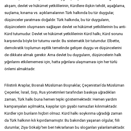
akşam, devlet ve hükümet yetkililerinin, Kürdlere ilişkin tehdit, aşağılama,
suçlama, kınama vs. açıklamalarının Türk halkında bu tür duygular,
düşünceler yaratması doğaldır. Türk halkında, bu tür duyguların,
düşüncelerin oluşmasını sağlayan devlet ve hükümet yetkililerinin bu anti-
Kürd tutumudur. Devlet ve hükümet yetkililerinin Kürd halkı, Kürd sorunu
karşısında böyle bir tutumu vardır. Bu sistematik bir tutumdur. Elbette,
demokratik toplumun eşitlik temelinde gelişen duygu ve düşüncelerini
de dikkate almak gerekir. Ama devlet bu duyguların, düşüncelerin halk
yığınlarını etkilememesi için, hatta yığınlara ulaşmaması için her türlü
önlemi almaktadır.
Filistinli Araplar, Bosnalı Müslüman Boşnaklar, Çeçenistan’da Müslüman
Çeçenler, İsrail, Sırp, Rus yönetimleri tarafından baskıya uğradıkları
zaman, Türk halkı buna hemen tepki göstermektedir. Hemen yardım
kampanyaları açılmakta, kayıplar için gıyabi namazları kılınmaktadır.
Kürdler için bunların hiçbiri olmaz. Kürd halkı soykırıma uğradığı zaman
da Türk halkının kılı kıpırdamamıştır. Bu bakından yaşanan olgular, fiili
durumlar, Ziya Gökalp’ten beri tekrarlanan bu sloganları yalanlamaktadır.