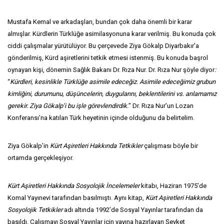
Mustafa Kemal ve arkadaşları, bundan çok daha önemli bir karar
almışlar. Kürdlerin Türklüğe asimilasyonuna karar verilmiş. Bu konuda çok
ciddi çalışmalar yürütülüyor. Bu çerçevede Ziya Gökalp Diyarbakır’a
gönderilmiş, Kürd aşiretlerini tetkik etmesi istenmiş. Bu konuda başrol
oynayan kişi, dönemin Sağlık Bakanı Dr. Rıza Nur. Dr. Rıza Nur şöyle diyor
:
“
Kürdleri, kesinlikle Türklüğe asimile edeceğiz. Asimile edeceğimiz grubun
kimliğini, durumunu, düşüncelerin, duygularını, beklentilerini vs. anlamamız
gerekir. Ziya Gökalp’i bu
işle görevlendirdik.
” Dr. Rıza Nur’un Lozan
Konferansı’na katılan Türk heyetinin içinde olduğunu da belirtelim.
Ziya Gökalp’in
Kürt Aşiretleri Hakkında Tetkikler
çalışması böyle bir
ortamda gerçekleşiyor.
Kürt Aşiretleri Hakkında Sosyolojik İncelemeler
kitabı, Haziran 1975’de
Komal Yayınevi tarafından basılmıştı. Aynı kitap,
Kürt Aşiretleri Hakkında
Sosyolojik Tetkikler
adı altında 1992’de Sosyal Yayınlar tarafından da
basıldı. Çalışmayı Sosyal Yayınlar için yayına hazırlayan Şevket