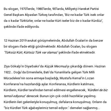
Bu slogan, 1970’lerde, 1980’lerde, 90’larda, Milliyetçi Hareket Partisi
Genel Başkanı Alpaslan Türkeş tarafından, ‘Biz ne kadar Türk isek onlar
da o kadar Türktürler, onlar ne kadar Kürt iseler biz de o kadar Kürdüz’,
şeklinde ifade ediliyordu.
12 Haziran 2019 avukat görüşmelerinde, Abdullah Öcalan’ın da benzer
bir sloganı ifade ettiği görülmektedir. Abdullah Öcalan, bu sloganı
‘Türksüz Kürt, Kürtsüz Türk var olamaz’
şeklinde ifade etmektedir.
Ziya Gökalp’in Diyarbakır’da
Küçük Mecmua
’yı çıkardığı dönem. Haziran
1922… Doğu’da Ermenilerle, Batı’da Yunanlılarla gelişen Türk Milli
Mücadelesi’nin sona ermeye başladığı, Mustafa Kemal’in Lozan
Konferansı’na hazırlandığı aylar. Konferansa, Kürdlerin katılması,
Kürdlerin, Kürdler tarafından temsil edilmesi engellenecek,
‘Kürdleri de biz
temsil ediyoruz’ denecek.
Bunun için çok ciddi hazırlıklar yapılmış.
Kürdlerin ileri gelenleriyle konuşulmuş, defalarca konuşulmuş. Onların da
‘’biz Kürdleri Türk ağabeylerimiz temsil ediyor..’ demeleri sağlanmış…