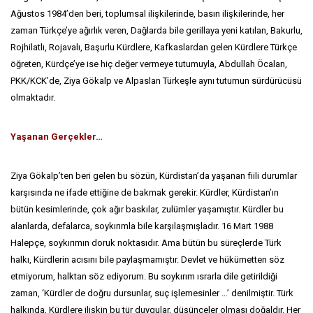
Ağustos 1984’den beri, toplumsal ilişkilerinde, basın ilişkilerinde, her
zaman Türkçe’ye ağırlık veren, Dağlarda bile gerillaya yeni katılan, Bakurlu,
Rojhilatlı, Rojavalı, Başurlu Kürdlere, Kafkaslardan gelen Kürdlere Türkçe
öğreten, Kürdçe’ye ise hiç değer vermeye tutumuyla, Abdullah Öcalan,
PKK/KCK’de, Ziya Gökalp ve Alpaslan Türkeşle aynı tutumun sürdürücüsü
olmaktadır.
Yaşanan Gerçekler…
Ziya Gökalp’ten beri gelen bu sözün, Kürdistan’da yaşanan fiili durumlar
karşısında ne ifade ettiğine de bakmak gerekir. Kürdler, Kürdistan’ın
bütün kesimlerinde, çok ağır baskılar, zulümler yaşamıştır. Kürdler bu
alanlarda, defalarca, soykırımla bile karşılaşmışladır. 16 Mart 1988
Halepçe, soykırımın doruk noktasıdır. Ama bütün bu süreçlerde Türk
halkı, Kürdlerin acısını bile paylaşmamıştır. Devlet ve hükümetten söz
etmiyorum, halktan söz ediyorum. Bu soykırım ısrarla dile getirildiği
zaman, ‘Kürdler de doğru dursunlar, suç işlemesinler …’ denilmiştir. Türk
halkında, Kürdlere ilişkin bu tür duygular, düşünceler olması doğaldır. Her