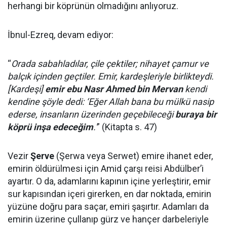
herhangi bir köprünün olmadığını anlıyoruz.
İbnul-Ezreq, devam ediyor:
“
Orada sabahladılar, çile çektiler; nihayet çamur ve
balçık içinden geçtiler. Emir, kardeşleriyle birlikteydi.
[Kardeşi]
emir ebu Nasr Ahmed bin Mervan
kendi
kendine şöyle dedi: ‘Eğer Allah bana bu mülkü nasip
ederse, insanların üzerinden geçebileceği
buraya bir
köprü inşa edeceğim
.'
” (Kitapta s. 47)
Vezir
Şerve
(Şerwa veya Serwet) emire ihanet eder,
emirin öldürülmesi için Amid çarşı reisi Abdülber’i
ayartır. O da, adamlarını kapının içine yerleştirir, emir
sur kapısından içeri girerken, en dar noktada, emirin
yüzüne doğru para saçar, emiri şaşırtır. Adamları da
emirin üzerine çullanıp gürz ve hançer darbeleriyle