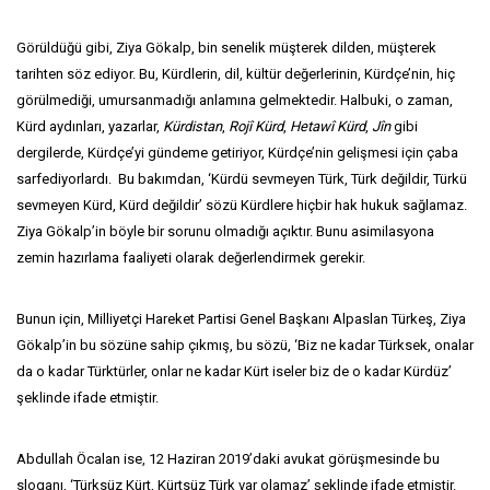
Görüldüğü gibi, Ziya Gökalp, bin senelik müşterek dilden, müşterek
tarihten söz ediyor. Bu, Kürdlerin, dil, kültür değerlerinin, Kürdçe’nin, hiç
görülmediği, umursanmadığı anlamına gelmektedir. Halbuki, o zaman,
Kürd aydınları, yazarlar,
Kürdistan
,
Roj
î
Kürd
,
Hetaw
î
Kürd
,
J
î
n
gibi
dergilerde, Kürdçe’yi gündeme getiriyor, Kürdçe’nin gelişmesi için çaba
sarfediyorlardı. Bu bakımdan, ‘Kürdü sevmeyen Türk, Türk değildir, Türkü
sevmeyen Kürd, Kürd değildir’ sözü Kürdlere hiçbir hak hukuk sağlamaz.
Ziya Gökalp’in böyle bir sorunu olmadığı açıktır. Bunu asimilasyona
zemin hazırlama faaliyeti olarak değerlendirmek gerekir.
Bunun için, Milliyetçi Hareket Partisi Genel Başkanı Alpaslan Türkeş, Ziya
Gökalp’in bu sözüne sahip çıkmış, bu sözü, ‘Biz ne kadar Türksek, onalar
da o kadar Türktürler, onlar ne kadar Kürt iseler biz de o kadar Kürdüz’
şeklinde ifade etmiştir.
Abdullah Öcalan ise, 12 Haziran 2019’daki avukat görüşmesinde bu
sloganı, ‘Türksüz Kürt, Kürtsüz Türk var olamaz’ şeklinde ifade etmiştir.