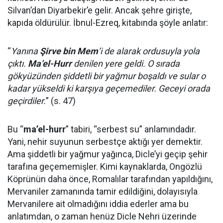
Silvan’dan Diyarbekir’e gelir. Ancak şehre girişte,
kapıda öldürülür. İbnul-Ezreq, kitabında şöyle anlatır:
“
Yanına
Şirve bin Mem
’i de alarak ordusuyla yola
çıktı.
Ma’el-Hurr
denilen yere geldi. O sırada
gökyüzünden şiddetli bir yağmur boşaldı ve sular o
kadar yükseldi ki karşıya geçemediler. Geceyi orada
geçirdiler.
” (s. 47)
Bu “
ma’el-hurr
” tabiri, “serbest su” anlamındadır.
Yani, nehir suyunun serbestçe aktığı yer demektir.
Ama şiddetli bir yağmur yağınca, Dicle’yi geçip şehir
tarafına geçememişler. Kimi kaynaklarda, Ongözlü
Köprünün daha önce, Romalılar tarafından yapıldığını,
Mervaniler zamanında tamir edildiğini, dolayısıyla
Mervanilere ait olmadığını iddia ederler ama bu
anlatımdan, o zaman henüz Dicle Nehri üzerinde