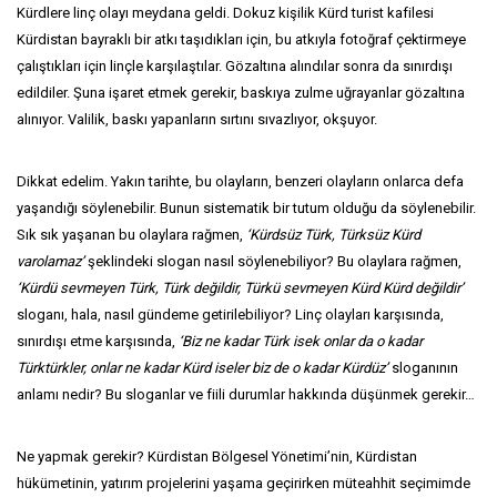
Kürdlere linç olayı meydana geldi. Dokuz kişilik Kürd turist kafilesi
Kürdistan bayraklı bir atkı taşıdıkları için, bu atkıyla fotoğraf çektirmeye
çalıştıkları için linçle karşılaştılar. Gözaltına alındılar sonra da sınırdışı
edildiler. Şuna işaret etmek gerekir, baskıya zulme uğrayanlar gözaltına
alınıyor. Valilik, baskı yapanların sırtını sıvazlıyor, okşuyor.
Dikkat edelim. Yakın tarihte, bu olayların, benzeri olayların onlarca defa
yaşandığı söylenebilir. Bunun sistematik bir tutum olduğu da söylenebilir.
Sık sık yaşanan bu olaylara rağmen,
‘Kürdsüz Türk, Türksüz Kürd
varolamaz’
şeklindeki slogan nasıl söylenebiliyor? Bu olaylara rağmen,
‘Kürdü sevmeyen Türk, Türk değildir, Türkü sevmeyen Kürd Kürd değildir’
sloganı, hala, nasıl gündeme getirilebiliyor? Linç olayları karşısında,
sınırdışı etme karşısında,
‘Biz ne kadar Türk isek onlar da o kadar
Türktürkler, onlar ne kadar Kürd iseler biz de o kadar Kürdüz’
sloganının
anlamı nedir? Bu sloganlar ve fiili durumlar hakkında düşünmek gerekir…
Ne yapmak gerekir? Kürdistan Bölgesel Yönetimi’nin, Kürdistan
hükümetinin, yatırım projelerini yaşama geçirirken müteahhit seçimimde