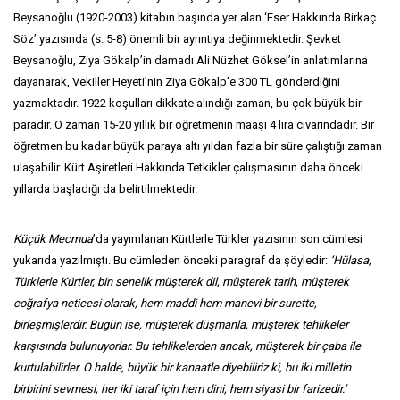
Beysanoğlu (1920-2003) kitabın başında yer alan ‘Eser Hakkında Birkaç
Söz’ yazısında (s. 5-8) önemli bir ayrıntıya değinmektedir. Şevket
Beysanoğlu, Ziya Gökalp’in damadı Ali Nüzhet Göksel’in anlatımlarına
dayanarak, Vekiller Heyeti’nin Ziya Gökalp’e 300 TL gönderdiğini
yazmaktadır. 1922 koşulları dikkate alındığı zaman, bu çok büyük bir
paradır. O zaman 15-20 yıllık bir öğretmenin maaşı 4 lira civarındadır. Bir
öğretmen bu kadar büyük paraya altı yıldan fazla bir süre çalıştığı zaman
ulaşabilir. Kürt Aşiretleri Hakkında Tetkikler çalışmasının daha önceki
yıllarda başladığı da belirtilmektedir.
Küçük Mecmua
’da yayımlanan Kürtlerle Türkler yazısının son cümlesi
yukarıda yazılmıştı. Bu cümleden önceki paragraf da şöyledir:
‘Hülasa,
Türklerle Kürtler, bin senelik müşterek dil, müşterek tarih, müşterek
coğrafya neticesi olarak, hem maddi hem manevi bir surette,
birleşmişlerdir. Bugün ise, müşterek düşmanla, müşterek tehlikeler
karşısında bulunuyorlar. Bu tehlikelerden ancak, müşterek bir çaba ile
kurtulabilirler. O halde, büyük bir kanaatle diyebiliriz ki, bu iki milletin
birbirini sevmesi, her iki taraf için hem dini, hem siyasi bir farizedir.’