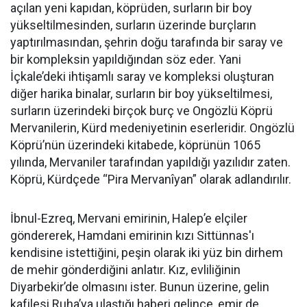
açılan yeni kapıdan, köprüden, surların bir boy
yükseltilmesinden, surların üzerinde burçların
yaptırılmasından, şehrin doğu tarafında bir saray ve
bir kompleksin yapıldığından söz eder. Yani
İçkale’deki ihtişamlı saray ve kompleksi oluşturan
diğer harika binalar, surların bir boy yükseltilmesi,
surların üzerindeki birçok burç ve Ongözlü Köprü
Mervanilerin, Kürd medeniyetinin eserleridir. Ongözlü
Köprü’nün üzerindeki kitabede, köprünün 1065
yılında, Mervaniler tarafından yapıldığı yazılıdır zaten.
Köprü, Kürdçede “Pira Mervanîyan” olarak adlandırılır.
İbnul-Ezreq, Mervani emirinin, Halep’e elçiler
göndererek, Hamdani emirinin kızı Sittünnas'ı
kendisine istettiğini, peşin olarak iki yüz bin dirhem
de mehir gönderdiğini anlatır. Kız, evliliğinin
Diyarbekir’de olmasını ister. Bunun üzerine, gelin
kafilesi Ruha’ya ulaştığı haberi gelince, emir de