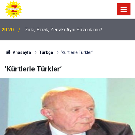
09:56
Ji Zilma Partîzanan Nimûneyeka Piçûk
Anasayfa
Türkçe
‘Kürtlerle Türkler’
‘Kürtlerle Türkler’