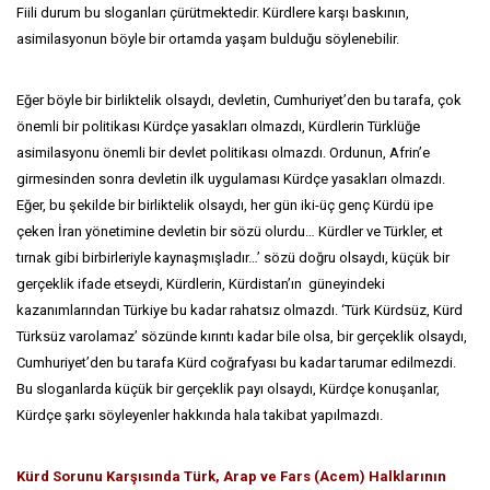
Fiili durum bu sloganları çürütmektedir. Kürdlere karşı baskının,
asimilasyonun böyle bir ortamda yaşam bulduğu söylenebilir.
Eğer böyle bir birliktelik olsaydı, devletin, Cumhuriyet’den bu tarafa, çok
önemli bir politikası Kürdçe yasakları olmazdı, Kürdlerin Türklüğe
asimilasyonu önemli bir devlet politikası olmazdı. Ordunun, Afrin’e
girmesinden sonra devletin ilk uygulaması Kürdçe yasakları olmazdı.
Eğer, bu şekilde bir birliktelik olsaydı, her gün iki-üç genç Kürdü ipe
çeken İran yönetimine devletin bir sözü olurdu… Kürdler ve Türkler, et
tırnak gibi birbirleriyle kaynaşmışladır…’ sözü doğru olsaydı, küçük bir
gerçeklik ifade etseydi, Kürdlerin, Kürdistan’ın güneyindeki
kazanımlarından Türkiye bu kadar rahatsız olmazdı. ‘Türk Kürdsüz, Kürd
Türksüz varolamaz’ sözünde kırıntı kadar bile olsa, bir gerçeklik olsaydı,
Cumhuriyet’den bu tarafa Kürd coğrafyası bu kadar tarumar edilmezdi.
Bu sloganlarda küçük bir gerçeklik payı olsaydı, Kürdçe konuşanlar,
Kürdçe şarkı söyleyenler hakkında hala takibat yapılmazdı.
Kürd Sorunu Karşısında Türk, Arap ve Fars (Acem) Halklarının