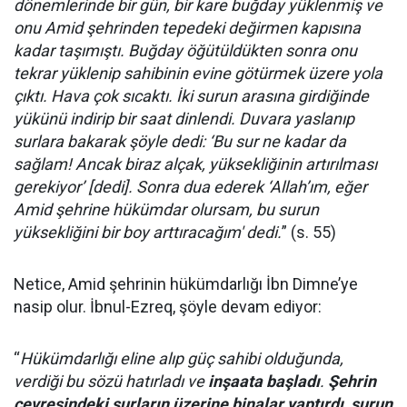
dönemlerinde bir gün, bir kare buğday yüklenmiş ve
onu Amid şehrinden tepedeki değirmen kapısına
kadar taşımıştı. Buğday öğütüldükten sonra onu
tekrar yüklenip sahibinin evine götürmek üzere yola
çıktı. Hava çok sıcaktı. İki surun arasına girdiğinde
yükünü indirip bir saat dinlendi. Duvara yaslanıp
surlara bakarak şöyle dedi: ‘Bu sur ne kadar da
sağlam! Ancak biraz alçak, yüksekliğinin artırılması
gerekiyor’ [dedi]. Sonra dua ederek ‘Allah’ım, eğer
Amid şehrine hükümdar olursam, bu surun
yüksekliğini bir boy arttıracağım' dedi.
” (s. 55)
Netice, Amid şehrinin hükümdarlığı İbn Dimne’ye
nasip olur. İbnul-Ezreq, şöyle devam ediyor:
“
Hükümdarlığı eline alıp güç sahibi olduğunda,
verdiği bu sözü hatırladı ve
inşaata başladı
.
Şehrin
çevresindeki surların üzerine binalar yaptırdı, surun