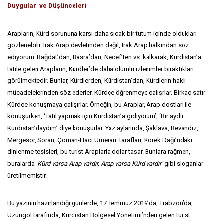
Duyguları ve Düşünceleri
Arapların, Kürd sorununa karşı daha sıcak bir tutum içinde oldukları
gözlenebilir. Irak Arap devletinden değil, Irak Arap halkından söz
ediyorum. Bağdat’dan, Basra’dan, Necef’ten vs. kalkarak, Kürdistan’a
tatile gelen Arapların, Kürdler’de daha olumlu izlenimler bıraktıkları
görülmektedir. Bunlar, Kürdlerden, Kürdistan’dan, Kürdlerin haklı
mücadelelerinden söz ederler. Kürdçe öğrenmeye çalışrlar. Birkaç satır
Kürdçe konuşmaya çalışırlar. Örneğin, bu Araplar, Arap dostları ile
konuşurken, ‘Tatil yapmak için Kürdistan’a gidiyorum’, ‘Bir aydır
Kürdistan’daydım’ diye konuşurlar. Yaz aylarında, Şaklava, Revandiz,
Mergesor, Soran, Çoman-Hacı Umeran tarafları, Korek Dağı’ndaki
dinlenme tesisleri, bu turist Araplarla dolar taşar. Bunlara rağmen,
buralarda ‘
Kürd varsa Arap vardır, Arap varsa Kürd vardır’
gibi sloganlar
üretilmemiştir.
Bu yazının hazırlandığı günlerde, 17 Temmuz 2019’da, Trabzon’da,
Uzungöl tarafında, Kürdistan Bölgesel Yönetimi’nden gelen turist