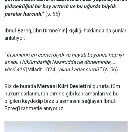
yüksekliğini bir boy arttırdı ve bu uğurda büyük
paralar harcadı.
” (s. 55)
İbnul-Ezreq, [İbn Dimne’nin] kişiliği hakkında da şunları
anlatıyor:
“
İnsanların en cömerdiydi ve hayatı boyunca hep iyi
anıldı. Hükümdarlığı Nasırüddevle döneminde, …
Hicri 415
[Miladi: 1024]
yılına kadar sürdü.
” (s. 56)
Biz de burada
Mervani Kürt Devleti
’ni gururla, tüm
hükümdarlarını, İbn Dimne gibi kahramanları ve bu
bilgileri kaydedip bize ulaşmasını sağlayan İbnul-
Ezreq’i rahmetle anıyoruz.