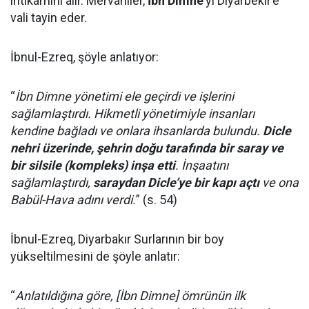
intikamını alır. Mervaniler,
İbn Dimne
’yi Diyarbekir’e
vali tayin eder.
İbnul-Ezreq, şöyle anlatıyor:
“
İbn Dimne yönetimi ele geçirdi ve işlerini
sağlamlaştırdı. Hikmetli yönetimiyle insanları
kendine bağladı ve onlara ihsanlarda bulundu.
Dicle
nehri üzerinde, şehrin doğu tarafında bir saray ve
bir silsile (kompleks) inşa etti
. İnşaatını
sağlamlaştırdı,
saraydan Dicle’ye bir kapı açtı
ve ona
Babül-Hava adını verdi.
” (s. 54)
İbnul-Ezreq, Diyarbakır Surlarının bir boy
yükseltilmesini de şöyle anlatır:
“
Anlatıldığına göre, [İbn Dimne] ömrünün ilk