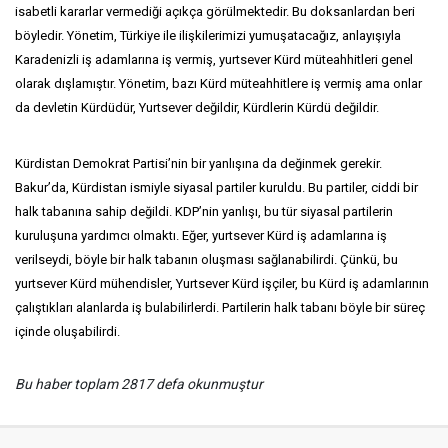
isabetli kararlar vermediği açıkça görülmektedir. Bu doksanlardan beri
böyledir. Yönetim, Türkiye ile ilişkilerimizi yumuşatacağız, anlayışıyla
Karadenizli iş adamlarına iş vermiş, yurtsever Kürd müteahhitleri genel
olarak dışlamıştır. Yönetim, bazı Kürd müteahhitlere iş vermiş ama onlar
da devletin Kürdüdür, Yurtsever değildir, Kürdlerin Kürdü değildir.
Kürdistan Demokrat Partisi’nin bir yanlışına da değinmek gerekir.
Bakur’da, Kürdistan ismiyle siyasal partiler kuruldu. Bu partiler, ciddi bir
halk tabanına sahip değildi. KDP’nin yanlışı, bu tür siyasal partilerin
kuruluşuna yardımcı olmaktı. Eğer, yurtsever Kürd iş adamlarına iş
verilseydi, böyle bir halk tabanın oluşması sağlanabilirdi. Çünkü, bu
yurtsever Kürd mühendisler, Yurtsever Kürd işçiler, bu Kürd iş adamlarının
çalıştıkları alanlarda iş bulabilirlerdi. Partilerin halk tabanı böyle bir süreç
içinde oluşabilirdi.
Bu haber toplam 2817 defa okunmuştur