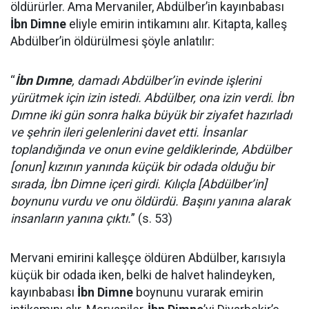
öldürürler. Ama Mervaniler, Abdülber’in kayınbabası
İbn Dimne
eliyle emirin intikamını alır. Kitapta, kalleş
Abdülber’in öldürülmesi şöyle anlatılır:
“
İbn Dımne
, damadı Abdülber’in evinde işlerini
yürütmek için izin istedi. Abdülber, ona izin verdi. İbn
Dımne iki gün sonra halka büyük bir ziyafet hazırladı
ve şehrin ileri gelenlerini davet etti. İnsanlar
toplandığında ve onun evine geldiklerinde, Abdülber
[onun] kızının yanında küçük bir odada olduğu bir
sırada, İbn Dimne içeri girdi. Kılıçla [Abdülber’in]
boynunu vurdu ve onu öldürdü. Başını yanına alarak
insanların yanına çıktı.
” (s. 53)
Mervani emirini kalleşçe öldüren Abdülber, karısıyla
küçük bir odada iken, belki de halvet halindeyken,
kayınbabası
İbn Dimne
boynunu vurarak emirin