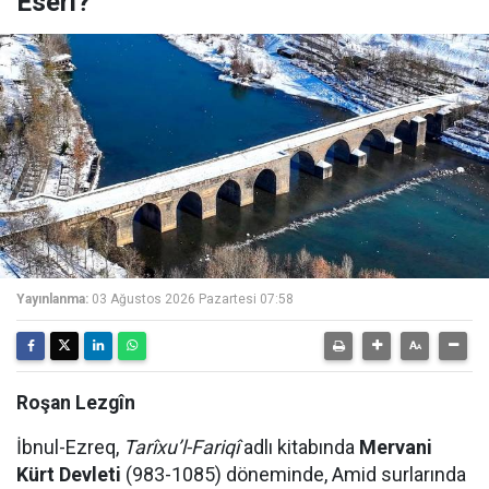
Eseri?
Yayınlanma:
03 Ağustos 2026 Pazartesi 07:58
Roşan Lezgîn
İbnul-Ezreq,
Tarîxu’l-Fariqî
adlı kitabında
Mervani
Kürt Devleti
(983-1085) döneminde, Amid surlarında