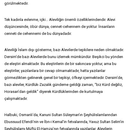
görülmektedir.
Tek kadınla evlenme, içki… Aleviliğin önemli özelliklerindendir. Alevi
düşüncesinde, öbür dünya, cennet-cehennem de yoktur. İnsanların
cenneti de cehennemi de bu dünyadadır.
Aleviliği İslam dışı gösterme, bazı Alevilerde tepkilere neden olmaktadır.
Dersim’de bazı Alevilerde bunu izlemek mümkündür. Beşikci bu yönden
de eleştiri almaktadır. Bu eleştirilerin de bir sakıncası yoktur, ama bu
eleştiriler, yazılanlara bir cevap olmamaktadır, hatta yazılanlar
görmezlikten gelinerek genel bir tepkiyi, öfkeyi içermektedir. Dersim’de,
bazı aleviler, Kürdlük-Zazalık gündeme geldiği zaman, “biz Kürd değiliz,
Horasan’dan geldik” diyerek Kürdlüklerinden de kurtulmaya
çalışmaktadır.
Halbuki, Osmanlı’da, Kanuni Sultan Süleyman’ın Şeyhülislamlarından
Ebussuud Efendi’nin ve İbn-i Kemal'in fetvalarında, Yavuz Sultan Selim’in
Şeyhülislamı Müftü El-Hamza’nın fetvalarında yazılanlar, Alevilerin