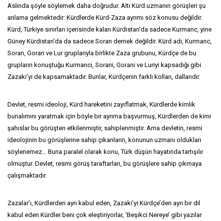
Aslında şöyle söylemek daha doğrudur. Altı Kürd uzmanın görüşleri şu
anlama gelmektedir: Kürdlerde Kürd-Zaza ayrımı söz konusu değildir.
Kürd, Türkiye sınırları içerisinde kalan Kürdistan'da sadece Kurmanc, yine
Güney Kürdistan'da da sadece Soran demek değildir. Kürd adı, Kurmanc,
Soran, Goran ve Lur gruplarıyla birlikte Zaza grubunu, Kürdçe de bu
grupların konuştuğu Kurmanci, Sorani, Gorani ve Luriyi kapsadığı gibi
Zazaki'yi de kapsamaktadır. Bunlar, Kürdçenin farklı kolları, dallarıdır.
Devlet, resmi ideoloji, Kürd hareketini zayıflatmak, Kürdlerde kimlik
bunalımını yaratmak için böyle bir ayrıma başvurmuş, Kürdlerden de kimi
şahıslar bu görüşten etkilenmiştir, sahiplenmiştir. Ama devletin, resmi
ideolojinin bu görüşlerine sahip çıkanların, konunun uzmanı oldukları
söylenemez… Buna paralel olarak konu, Türk düşün hayatında tartışılır
olmuştur. Devlet, resmi görüş taraftarları, bu görüşlere sahip çıkmaya
çalışmaktadır.
Zazalar’ı, Kürdlerden ayrı kabul eden, Zazaki’yi Kürdçe’den ayrı bir dil
kabul eden Kürdler beni çok eleştiriyorlar, ‘Beşikci Nereye’ gibi yazılar