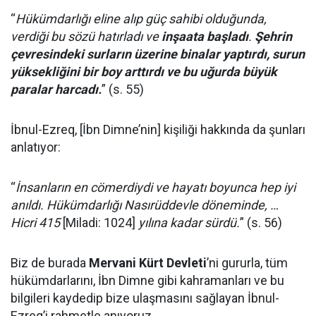
“
Hükümdarlığı eline alıp güç sahibi olduğunda,
verdiği bu sözü hatırladı ve
inşaata başladı
.
Şehrin
çevresindeki surların üzerine binalar yaptırdı, surun
yüksekliğini bir boy arttırdı ve bu uğurda büyük
paralar harcadı.
” (s. 55)
İbnul-Ezreq, [İbn Dimne’nin] kişiliği hakkında da şunları
anlatıyor:
“
İnsanların en cömerdiydi ve hayatı boyunca hep iyi
anıldı. Hükümdarlığı Nasırüddevle döneminde, …
Hicri 415
[Miladi: 1024]
yılına kadar sürdü.
” (s. 56)
Biz de burada
Mervani Kürt Devleti
’ni gururla, tüm
hükümdarlarını, İbn Dimne gibi kahramanları ve bu
bilgileri kaydedip bize ulaşmasını sağlayan İbnul-
Ezreq’i rahmetle anıyoruz.