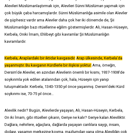
Alevileri Müslümanlaştırmak için, Alevileri Sünni Müslüman yapmak için
çok büyük çaba harcamışlardır. Sünni Müslümanlığa asimile olan Aleviler
de şüphesiz vardır ama Aleviler daha çok her iki dönemde de, Şii
Müslümanlığın bazı ritüellerine eğilim göstermişlerdir. Ali, Hasan-Hüseyin,
Kerbela, Oniki İmam, Ehlibeyt gibi kavramlar Şii Müslümanlığın
kavramlardır.
Kerbela, Araplardaki bir iktidar kavga
sıdır.
Arap ülkesinde, Kerbela’da
yaşanmıştır. Bu kavganın Kürdlerle bir ilişkisi yoktur.
Ama, örneğin,
Dersim’de Aleviler, en azından Alevilerin önemli bir kısmı, 1937-1938'de
soykırımla yok edilen atalarından çok, hala, Hüseyin için yanıp
tutuşmaktadır. Kerbela, 1340-1350 yıl önce yaşanmış. Dersim’deki Kürd
soykırımı ise, 70-75 yıl önce…
Alevilik nedir? Bugün, Alevilerde yaşayan, Ali, Hasan-Hüseyin, Kerbela,
On iki İmam, gibi ritüelleri çıkarın, Geriye ne kalır? Geriye kalan Aleviliktir.
Dağlara, nehirlere, ağaçlara, dağlarda yaşayan canlılara saygı, insanı,
doğayı, yaşamın merkezine koyma, mazlumdan yana olma Aleviliğin çok