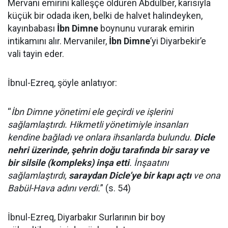
Mervani emirini kalleşçe öldüren Abdülber, karısıyla
küçük bir odada iken, belki de halvet halindeyken,
kayınbabası
İbn Dimne
boynunu vurarak emirin
intikamını alır. Mervaniler,
İbn Dimne
’yi Diyarbekir’e
vali tayin eder.
İbnul-Ezreq, şöyle anlatıyor:
“
İbn Dimne yönetimi ele geçirdi ve işlerini
sağlamlaştırdı. Hikmetli yönetimiyle insanları
kendine bağladı ve onlara ihsanlarda bulundu.
Dicle
nehri üzerinde, şehrin doğu tarafında bir saray ve
bir silsile (kompleks) inşa etti
. İnşaatını
sağlamlaştırdı,
saraydan Dicle’ye bir kapı açtı
ve ona
Babül-Hava adını verdi.
” (s. 54)
İbnul-Ezreq, Diyarbakır Surlarının bir boy