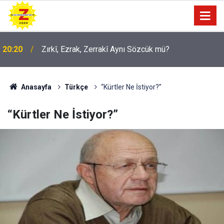
09:56
Ji Zilma Partîzanan Nimûneyeka Piçûk
Anasayfa
Türkçe
“Kürtler Ne İstiyor?”
“Kürtler Ne İstiyor?”