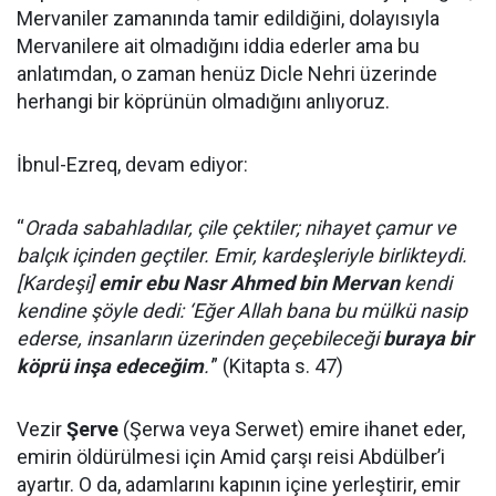
Mervaniler zamanında tamir edildiğini, dolayısıyla
Mervanilere ait olmadığını iddia ederler ama bu
anlatımdan, o zaman henüz Dicle Nehri üzerinde
herhangi bir köprünün olmadığını anlıyoruz.
İbnul-Ezreq, devam ediyor:
“
Orada sabahladılar, çile çektiler; nihayet çamur ve
balçık içinden geçtiler. Emir, kardeşleriyle birlikteydi.
[Kardeşi]
emir ebu Nasr Ahmed bin Mervan
kendi
kendine şöyle dedi: ‘Eğer Allah bana bu mülkü nasip
ederse, insanların üzerinden geçebileceği
buraya bir
köprü inşa edeceğim
.'
” (Kitapta s. 47)
Vezir
Şerve
(Şerwa veya Serwet) emire ihanet eder,
emirin öldürülmesi için Amid çarşı reisi Abdülber’i
ayartır. O da, adamlarını kapının içine yerleştirir, emir