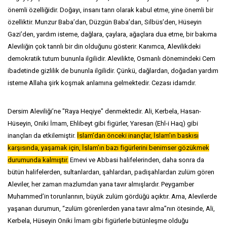
önemli özelliğidir. Doğayı, insanı tanrı olarak kabul etme, yine önemli bir
özelliktir. Munzur Baba’dan, Düzgün Baba’dan, Silbüs’den, Hüseyin
Gazi’den, yardım isteme, dağlara, çaylara, ağaçlara dua etme, bir bakıma
Aleviliğin çok tanrılı bir din olduğunu gösterir. Kanımca, Alevilikdeki
demokratik tutum bununla ilgilidir. Alevilikte, Osmanlı dönemindeki Cem
ibadetinde gizlilik de bununla ilgilidir. Çünkü, dağlardan, doğadan yardım
isteme Allaha şirk koşmak anlamına gelmektedir. Cezası idamdır.
Dersim Aleviliği’ne "Raya Heqiye" denmektedir. Ali, Kerbela, Hasan-
Hüseyin, Oniki İmam, Ehlibeyt gibi figürler, Yaresan (Ehl-i Haq) gibi
inançları da etkilemiştir.
İslam’dan önceki inançlar, İslam’ın baskısı
karşısında, yaşamak için, İslam’ın bazı figürlerini benimser gözükmek
durumunda kalmıştır.
Emevi ve Abbasi halifelerinden, daha sonra da
bütün halifelerden, sultanlardan, şahlardan, padişahlardan zulüm gören
Aleviler, her zaman mazlumdan yana tavır almışlardır. Peygamber
Muhammed’in torunlarının, büyük zulüm gördüğü açıktır. Ama, Alevilerde
yaşanan durumun, “zulüm görenlerden yana tavır alma”nın ötesinde, Ali,
Kerbela, Hüseyin Oniki İmam gibi figürlerle bütünleşme olduğu