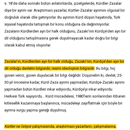
s. 18’de daha sonraki bütün anlatımlarda, çizelgelerde, Kürdler-Zazalar
diye bir ayrım var. Araştırmacı yazarlar, Kürtler-Zazalar ayrımını olgusal bir
doğruluk olarak dile getiriyorlar. Bu ayrımın Kürd düşün hayatında, Türk
siyasal hayatında tartışmalı bir konu olduğuna da değinmiyorlar.
Zazaların Kürdlerden ayrı bir halk olduğunu, Zazaki’nin Kürdçe’den ayrı bir
dil olduğunu tartışılmasına gerek duyulmayacak kadar doğru bir bilgi
olarak kabul etmiş oluyorlar.
Zazalar’ın, Kürdlerden ayrı bir halk olduğu, Zazaki’nin, Kürdçe’den ayrı bir
dil olduğu devletin bilgisidir, resmi ideolojinin bilgisidir
. Bu bilgi, hiç
güven verici, güven duyulacak bir bilgi değildir. Düşünelim ki, devlet, 25-
30 yıl öncesine kadar, Kürd-Zaza ayrımı yapmadan, Kürdçe-Zazaki ayrımı
yapmadan bütün Kürdleri inkar ediyordu, Kürdçe’yi inkar ediyordu.
Herkesi Türk sayıyordu… Kürd mücadelesi, 1980’lerin sonlarından itibaren
kitlesellik kazanmaya başlanınca, mücadeleyi zayıflatmak için böyle bir
ayrıma vurgu yapma gereği duyulmuş.
Kürtler ne İstiyor
çalışmasında, araştırmacı-yazarların, çalışmalarına,