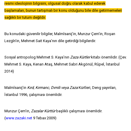
resmi ideolojinin bilgisini, olgusal doğru olarak kabul ederek
başlamaları, bunun tartışmalı bir konu olduğunu bile dile getirmemeleri
sağlıklı bir tutum değildir.
Bu konudaki güvenilir bilgiler, Malmîsanij’in, Munzur Çem’in, Roşan
Lezgîn’in, Mehmet Sait Kaya’nın dile getirdiği bilgilerdir.
Sosyal antropolog Mehmet S. Kaya’nın
Zaza Kürtler
kitabı önemlidir. (Çev.
Mehmet S. Kaya, Kenan Ataş, Mehmet Sabri Akgönül, Rûpel, İstanbul
2014)
Malmîsanij’in
Kırd, Kırmanc, Dımili veya Zaza
Kürtleri, Deng yayınları,
İstanbul 1996, çalışması önemlidir.
Munzur Çem’in,
Zazalar Kürttür
başlıklı çalışması önemlidir.
(
www.zazaki.net
9 Tebax 2009)