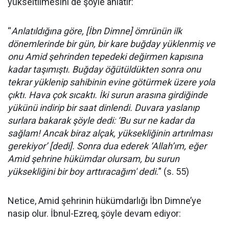
yükseltilmesini de şöyle anlatır:
“
Anlatıldığına göre, [İbn Dimne] ömrünün ilk
dönemlerinde bir gün, bir kare buğday yüklenmiş ve
onu Amid şehrinden tepedeki değirmen kapısına
kadar taşımıştı. Buğday öğütüldükten sonra onu
tekrar yüklenip sahibinin evine götürmek üzere yola
çıktı. Hava çok sıcaktı. İki surun arasına girdiğinde
yükünü indirip bir saat dinlendi. Duvara yaslanıp
surlara bakarak şöyle dedi: ‘Bu sur ne kadar da
sağlam! Ancak biraz alçak, yüksekliğinin artırılması
gerekiyor’ [dedi]. Sonra dua ederek ‘Allah’ım, eğer
Amid şehrine hükümdar olursam, bu surun
yüksekliğini bir boy arttıracağım' dedi.
” (s. 55)
Netice, Amid şehrinin hükümdarlığı İbn Dimne’ye
nasip olur. İbnul-Ezreq, şöyle devam ediyor: