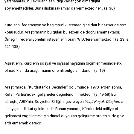
yararlanarak, bu evliklerin sanıldığı kadar çok olmadığını
söylemektedirler. Buna ilişkin rakamlar da vermektedirler… (s. 36)
Kürdlerin, federasyon ve bağımsızlık istemediğine dair bir ezber de söz
konusudur. Araştırmanın bulguları bu ezberi de doğrulamamaktadır.
Örneğin, federal yönetim isteyenlerin oranı % 50’lere varmaktadır. (s. 23, s.
121-138)
Aşiretlerin, Kürdlerin sosyal ve siyasal hayatının biçimlenmesinde etkili
olmadıkları da araştırmanın önemli bulgularındandır. (s. 19)
Araştırmada, "Kürdistan’da Seçimler" bölümünde, 1970’lerden sonra,
Refah Partisi’ndeki gelişmeler değerlendirilmektedir. (s. 49-58) Bu
süreçte, ABD’nin, Sovyetler Birliği’ni çevreleyen
Yeşil Kuşak Oluşturma
anlayışına dikkat çekilmelidir. Bunun yanında, Kürdlerdeki milliyetçi
gelişmeyi engellemek için dinsel duyguları geliştirme projesini de göz
ardı etmemek gerekir.