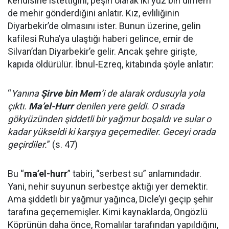
kendisine istettiğini, peşin olarak iki yüz bin dirhem
de mehir gönderdiğini anlatır. Kız, evliliğinin
Diyarbekir’de olmasını ister. Bunun üzerine, gelin
kafilesi Ruha’ya ulaştığı haberi gelince, emir de
Silvan’dan Diyarbekir’e gelir. Ancak şehre girişte,
kapıda öldürülür. İbnul-Ezreq, kitabında şöyle anlatır:
“
Yanına
Şirve bin Mem
’i de alarak ordusuyla yola
çıktı.
Ma’el-Hurr
denilen yere geldi. O sırada
gökyüzünden şiddetli bir yağmur boşaldı ve sular o
kadar yükseldi ki karşıya geçemediler. Geceyi orada
geçirdiler.
” (s. 47)
Bu “
ma’el-hurr
” tabiri, “serbest su” anlamındadır.
Yani, nehir suyunun serbestçe aktığı yer demektir.
Ama şiddetli bir yağmur yağınca, Dicle’yi geçip şehir
tarafına geçememişler. Kimi kaynaklarda, Ongözlü
Köprünün daha önce, Romalılar tarafından yapıldığını,