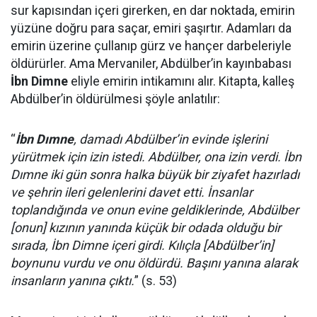
sur kapısından içeri girerken, en dar noktada, emirin
yüzüne doğru para saçar, emiri şaşırtır. Adamları da
emirin üzerine çullanıp gürz ve hançer darbeleriyle
öldürürler. Ama Mervaniler, Abdülber’in kayınbabası
İbn Dimne
eliyle emirin intikamını alır. Kitapta, kalleş
Abdülber’in öldürülmesi şöyle anlatılır:
“
İbn Dımne
, damadı Abdülber’in evinde işlerini
yürütmek için izin istedi. Abdülber, ona izin verdi. İbn
Dımne iki gün sonra halka büyük bir ziyafet hazırladı
ve şehrin ileri gelenlerini davet etti. İnsanlar
toplandığında ve onun evine geldiklerinde, Abdülber
[onun] kızının yanında küçük bir odada olduğu bir
sırada, İbn Dimne içeri girdi. Kılıçla [Abdülber’in]
boynunu vurdu ve onu öldürdü. Başını yanına alarak
insanların yanına çıktı.
” (s. 53)