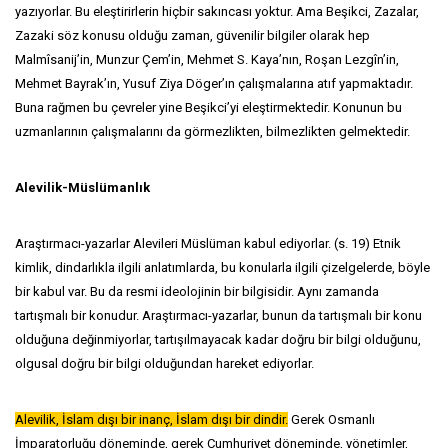
yazıyorlar. Bu eleştirirlerin hiçbir sakıncası yoktur. Ama Beşikci, Zazalar,
Zazaki söz konusu olduğu zaman, güvenilir bilgiler olarak hep
Malmîsanij’in, Munzur Çem’in, Mehmet S. Kaya’nın, Roşan Lezgîn’in,
Mehmet Bayrak’ın, Yusuf Ziya Döger’ın çalışmalarına atıf yapmaktadır.
Buna rağmen bu çevreler yine Beşikci’yi eleştirmektedir. Konunun bu
uzmanlarının çalışmalarını da görmezlikten, bilmezlikten gelmektedir.
Alevilik-Müslümanlık
Araştırmacı-yazarlar Alevileri Müslüman kabul ediyorlar. (s. 19) Etnik
kimlik, dindarlıkla ilgili anlatımlarda, bu konularla ilgili çizelgelerde, böyle
bir kabul var. Bu da resmi ideolojinin bir bilgisidir. Aynı zamanda
tartışmalı bir konudur. Araştırmacı-yazarlar, bunun da tartışmalı bir konu
olduğuna değinmiyorlar, tartışılmayacak kadar doğru bir bilgi olduğunu,
olgusal doğru bir bilgi olduğundan hareket ediyorlar.
Alevilik, İslam dışı bir inanç, İslam dışı bir dindir.
Gerek Osmanlı
İmparatorluğu döneminde, gerek Cumhuriyet döneminde, yönetimler,