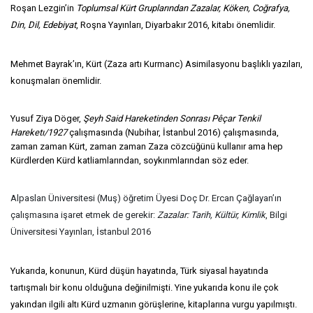
Roşan Lezgin’in
Toplumsal Kürt Gruplarından Zazalar, Köken, Coğrafya,
Din, Dil, Edebiyat
, Roşna Yayınları, Diyarbakır 2016, kitabı önemlidir.
Mehmet Bayrak’ın, Kürt (Zaza artı Kurmanc) Asimilasyonu başlıklı yazıları,
konuşmaları önemlidir.
Yusuf Ziya Döger,
Şeyh Said Hareketinden Sonrası Pêçar Tenkil
Hareketı/1927
çalışmasında (Nubihar, İstanbul 2016) çalışmasında,
zaman zaman Kürt, zaman zaman Zaza cözcüğünü kullanır ama hep
Kürdlerden Kürd katliamlarından, soykırımlarından söz eder.
Alpaslan Üniversitesi (Muş) öğretim Üyesi Doç Dr. Ercan Çağlayan’ın
çalışmasına işaret etmek de gerekir:
Zazalar: Tarih, Kültür, Kimlik
, Bilgi
Üniversitesi Yayınları, İstanbul 2016
Yukarıda, konunun, Kürd düşün hayatında, Türk siyasal hayatında
tartışmalı bir konu olduğuna değinilmişti. Yine yukarıda konu ile çok
yakından ilgili altı Kürd uzmanın görüşlerine, kitaplarına vurgu yapılmıştı.