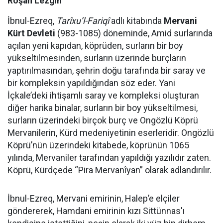
Roşan Lezgîn
İbnul-Ezreq,
Tarîxu’l-Fariqî
adlı kitabında
Mervani
Kürt Devleti
(983-1085) döneminde, Amid surlarında
açılan yeni kapıdan, köprüden, surların bir boy
yükseltilmesinden, surların üzerinde burçların
yaptırılmasından, şehrin doğu tarafında bir saray ve
bir kompleksin yapıldığından söz eder. Yani
İçkale’deki ihtişamlı saray ve kompleksi oluşturan
diğer harika binalar, surların bir boy yükseltilmesi,
surların üzerindeki birçok burç ve Ongözlü Köprü
Mervanilerin, Kürd medeniyetinin eserleridir. Ongözlü
Köprü’nün üzerindeki kitabede, köprünün 1065
yılında, Mervaniler tarafından yapıldığı yazılıdır zaten.
Köprü, Kürdçede “Pira Mervanîyan” olarak adlandırılır.
İbnul-Ezreq, Mervani emirinin, Halep’e elçiler
göndererek, Hamdani emirinin kızı Sittünnas'ı