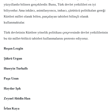
yüzyıllardır bilinen gerçeklerdir. Bunu, Türk devlet yetkilileri en iyi
biliyordur. Ama inkârcı, asimilasyoncu, imhacı, çürütücü politikaları gereği
Kürtleri millet olarak bölen, parçalayan tabirleri bilinçli olarak
kullanmaktalar.
Türk devletinin Kürtlere yönelik politikası çerçevesinde devlet yetkililerinin
bu tür millet-bölücü tabirleri kullanmalarını protesto ediyoruz.
Roşan Lezgîn
Şükrü Urgun
Huseyin Turhallı
Paşa Uzun
Haydar Işık
Zeynel Abidîn Han
İrfan Kaya