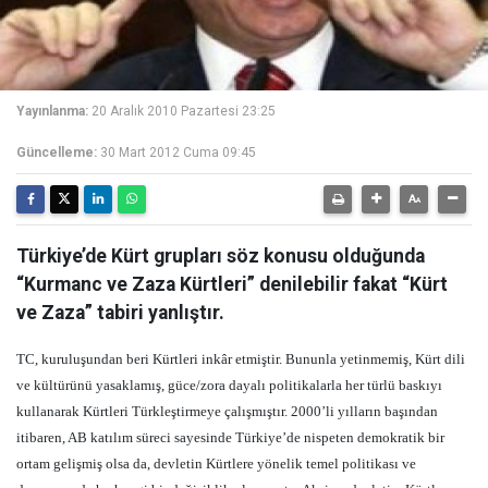
Yayınlanma:
20 Aralık 2010 Pazartesi 23:25
Güncelleme:
30 Mart 2012 Cuma 09:45
Türkiye’de Kürt grupları söz konusu olduğunda
“Kurmanc ve Zaza Kürtleri” denilebilir fakat “Kürt
ve Zaza” tabiri yanlıştır.
TC, kuruluşundan beri Kürtleri inkâr etmiştir. Bununla yetinmemiş, Kürt dili
ve kültürünü yasaklamış, güce/zora dayalı politikalarla her türlü baskıyı
kullanarak Kürtleri Türkleştirmeye çalışmıştır. 2000’li yılların başından
itibaren, AB katılım süreci sayesinde Türkiye’de nispeten demokratik bir
ortam gelişmiş olsa da, devletin Kürtlere yönelik temel politikası ve