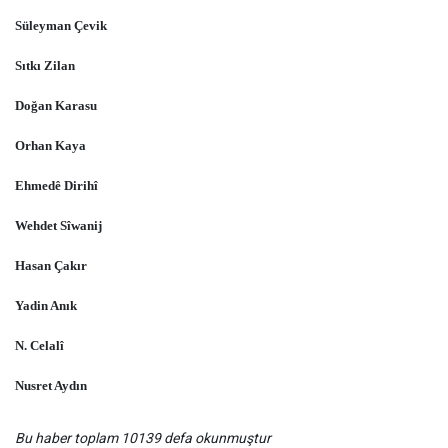
Süleyman Çevik
Sıtkı Zilan
Doğan Karasu
Orhan Kaya
Ehmedê Dirihî
Wehdet Sîwanij
Hasan Çakır
Yadin Anık
N. Celalî
Nusret Aydın
Bu haber toplam 10139 defa okunmuştur