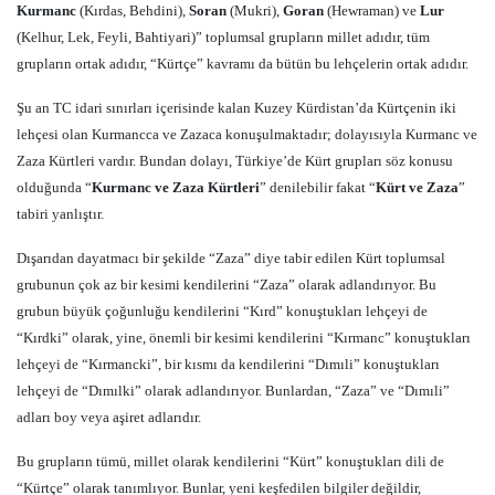
Kurmanc
(Kırdas, Behdini),
Soran
(Mukri),
Goran
(Hewraman) ve
Lur
(Kelhur, Lek, Feyli, Bahtiyari)” toplumsal grupların millet adıdır, tüm
grupların ortak adıdır, “Kürtçe” kavramı da bütün bu lehçelerin ortak adıdır.
Şu an TC idari sınırları içerisinde kalan Kuzey Kürdistan’da Kürtçenin iki
lehçesi olan Kurmancca ve Zazaca konuşulmaktadır; dolayısıyla Kurmanc ve
Zaza Kürtleri vardır. Bundan dolayı, Türkiye’de Kürt grupları söz konusu
olduğunda “
Kurmanc ve Zaza Kürtleri
” denilebilir fakat “
Kürt ve Zaza
”
tabiri yanlıştır.
Dışarıdan dayatmacı bir şekilde “Zaza” diye tabir edilen Kürt toplumsal
grubunun çok az bir kesimi kendilerini “Zaza” olarak adlandırıyor. Bu
grubun büyük çoğunluğu kendilerini “Kırd” konuştukları lehçeyi de
“Kırdki” olarak, yine, önemli bir kesimi kendilerini “Kırmanc” konuştukları
lehçeyi de “Kırmancki”, bir kısmı da kendilerini “Dımıli” konuştukları
lehçeyi de “Dımılki” olarak adlandırıyor. Bunlardan, “Zaza” ve “Dımıli”
adları boy veya aşiret adlarıdır.
Bu grupların tümü, millet olarak kendilerini “Kürt” konuştukları dili de
“Kürtçe” olarak tanımlıyor. Bunlar, yeni keşfedilen bilgiler değildir,