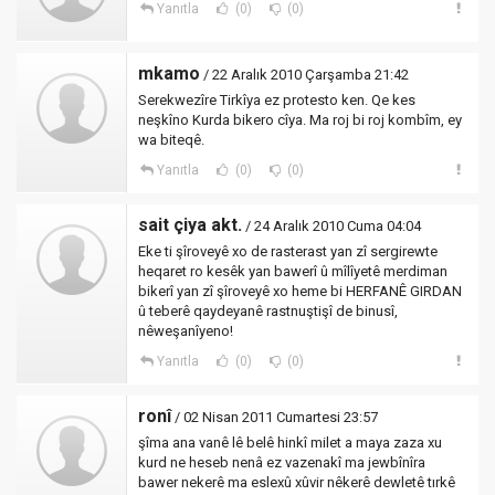
Yanıtla
(0)
(0)
mkamo
/ 22 Aralık 2010 Çarşamba 21:42
Serekwezîre Tirkîya ez protesto ken. Qe kes
neşkîno Kurda bikero cîya. Ma roj bi roj kombîm, ey
wa biteqê.
Yanıtla
(0)
(0)
sait çiya akt.
/ 24 Aralık 2010 Cuma 04:04
Eke ti şîroveyê xo de rasterast yan zî sergirewte
heqaret ro kesêk yan bawerî û mîlîyetê merdiman
bikerî yan zî şîroveyê xo heme bi HERFANÊ GIRDAN
û teberê qaydeyanê rastnuştişî de binusî,
nêweşanîyeno!
Yanıtla
(0)
(0)
ronî
/ 02 Nisan 2011 Cumartesi 23:57
şîma ana vanê lê belê hinkî milet a maya zaza xu
kurd ne heseb nenâ ez vazenakî ma jewbînîra
bawer nekerê ma eslexû xûvir nêkerê dewletê tırkê