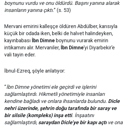
boynunu vurdu ve onu öldürdü. Başını yanına alarak
insanların yanına çıktı.
” (s. 53)
Mervani emirini kalleşçe öldüren Abdülber, karısıyla
küçük bir odada iken, belki de halvet halindeyken,
kayınbabası
İbn Dimne
boynunu vurarak emirin
intikamını alır. Mervaniler,
İbn Dimne
’yi Diyarbekir’e
vali tayin eder.
İbnul-Ezreq, şöyle anlatıyor:
“
İbn Dimne yönetimi ele geçirdi ve işlerini
sağlamlaştırdı. Hikmetli yönetimiyle insanları
kendine bağladı ve onlara ihsanlarda bulundu.
Dicle
nehri üzerinde, şehrin doğu tarafında bir saray ve
bir silsile (kompleks) inşa etti
. İnşaatını
sağlamlaştırdı,
saraydan Dicle’ye bir kapı açtı
ve ona