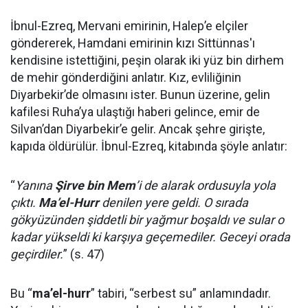
İbnul-Ezreq, Mervani emirinin, Halep’e elçiler
göndererek, Hamdani emirinin kızı Sittünnas'ı
kendisine istettiğini, peşin olarak iki yüz bin dirhem
de mehir gönderdiğini anlatır. Kız, evliliğinin
Diyarbekir’de olmasını ister. Bunun üzerine, gelin
kafilesi Ruha’ya ulaştığı haberi gelince, emir de
Silvan’dan Diyarbekir’e gelir. Ancak şehre girişte,
kapıda öldürülür. İbnul-Ezreq, kitabında şöyle anlatır:
“
Yanına
Şirve bin Mem
’i de alarak ordusuyla yola
çıktı.
Ma’el-Hurr
denilen yere geldi. O sırada
gökyüzünden şiddetli bir yağmur boşaldı ve sular o
kadar yükseldi ki karşıya geçemediler. Geceyi orada
geçirdiler.
” (s. 47)
Bu “
ma’el-hurr
” tabiri, “serbest su” anlamındadır.