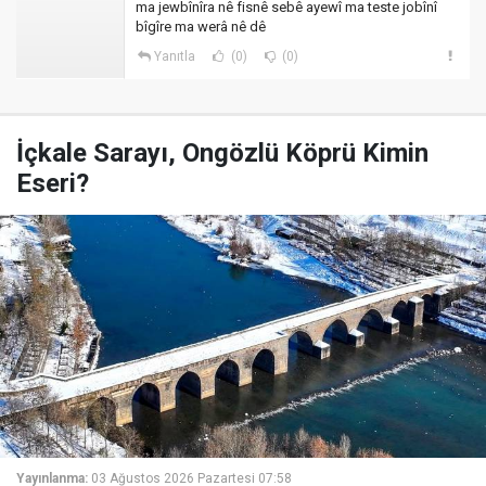
ma jewbînîra nê fisnê sebê ayewî ma teste jobînî
bîgîre ma werâ nê dê
Yanıtla
(0)
(0)
İçkale Sarayı, Ongözlü Köprü Kimin
Eseri?
Yayınlanma:
03 Ağustos 2026 Pazartesi 07:58