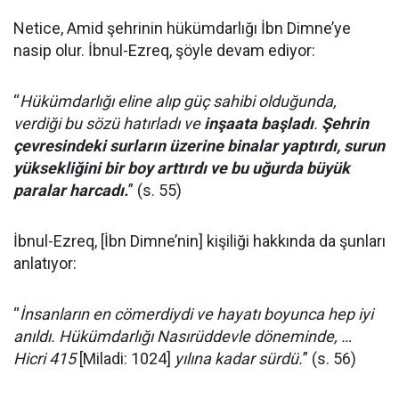
Netice, Amid şehrinin hükümdarlığı İbn Dimne’ye
nasip olur. İbnul-Ezreq, şöyle devam ediyor:
“
Hükümdarlığı eline alıp güç sahibi olduğunda,
verdiği bu sözü hatırladı ve
inşaata başladı
.
Şehrin
çevresindeki surların üzerine binalar yaptırdı, surun
yüksekliğini bir boy arttırdı ve bu uğurda büyük
paralar harcadı.
” (s. 55)
İbnul-Ezreq, [İbn Dimne’nin] kişiliği hakkında da şunları
anlatıyor:
“
İnsanların en cömerdiydi ve hayatı boyunca hep iyi
anıldı. Hükümdarlığı Nasırüddevle döneminde, …
Hicri 415
[Miladi: 1024]
yılına kadar sürdü.
” (s. 56)