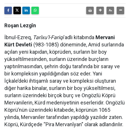
Roşan Lezgîn
İbnul-Ezreq,
Tarîxu’l-Fariqî
adlı kitabında
Mervani
Kürt Devleti
(983-1085) döneminde, Amid surlarında
açılan yeni kapıdan, köprüden, surların bir boy
yükseltilmesinden, surların üzerinde burçların
yaptırılmasından, şehrin doğu tarafında bir saray ve
bir kompleksin yapıldığından söz eder. Yani
İçkale’deki ihtişamlı saray ve kompleksi oluşturan
diğer harika binalar, surların bir boy yükseltilmesi,
surların üzerindeki birçok burç ve Ongözlü Köprü
Mervanilerin, Kürd medeniyetinin eserleridir. Ongözlü
Köprü’nün üzerindeki kitabede, köprünün 1065
yılında, Mervaniler tarafından yapıldığı yazılıdır zaten.
Köprü, Kürdçede “Pira Mervanîyan” olarak adlandırılır.