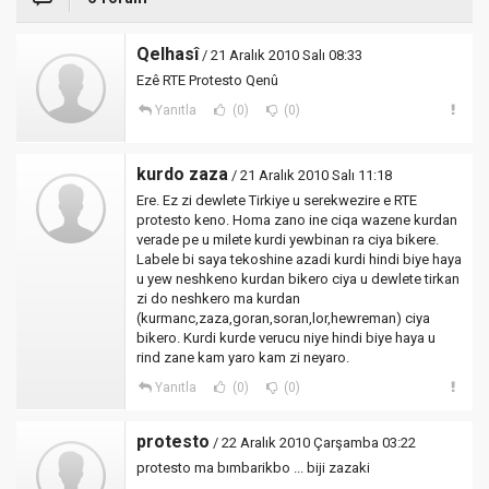
Qelhasî
/ 21 Aralık 2010 Salı 08:33
Ezê RTE Protesto Qenû
Yanıtla
(0)
(0)
kurdo zaza
/ 21 Aralık 2010 Salı 11:18
Ere. Ez zi dewlete Tirkiye u serekwezire e RTE
protesto keno. Homa zano ine ciqa wazene kurdan
verade pe u milete kurdi yewbinan ra ciya bikere.
Labele bi saya tekoshine azadi kurdi hindi biye haya
u yew neshkeno kurdan bikero ciya u dewlete tirkan
zi do neshkero ma kurdan
(kurmanc,zaza,goran,soran,lor,hewreman) ciya
bikero. Kurdi kurde verucu niye hindi biye haya u
rind zane kam yaro kam zi neyaro.
Yanıtla
(0)
(0)
protesto
/ 22 Aralık 2010 Çarşamba 03:22
protesto ma bımbarikbo ... biji zazaki