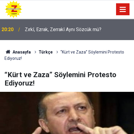
09:56
Ji Zilma Partîzanan Nimûneyeka Piçûk
Anasayfa
Türkçe
“Kürt ve Zaza” Söylemini Protesto
Ediyoruz!
“Kürt ve Zaza” Söylemini Protesto
Ediyoruz!