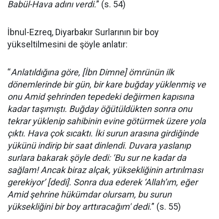
Babül-Hava adını verdi.
” (s. 54)
İbnul-Ezreq, Diyarbakır Surlarının bir boy
yükseltilmesini de şöyle anlatır:
“
Anlatıldığına göre, [İbn Dimne] ömrünün ilk
dönemlerinde bir gün, bir kare buğday yüklenmiş ve
onu Amid şehrinden tepedeki değirmen kapısına
kadar taşımıştı. Buğday öğütüldükten sonra onu
tekrar yüklenip sahibinin evine götürmek üzere yola
çıktı. Hava çok sıcaktı. İki surun arasına girdiğinde
yükünü indirip bir saat dinlendi. Duvara yaslanıp
surlara bakarak şöyle dedi: ‘Bu sur ne kadar da
sağlam! Ancak biraz alçak, yüksekliğinin artırılması
gerekiyor’ [dedi]. Sonra dua ederek ‘Allah’ım, eğer
Amid şehrine hükümdar olursam, bu surun
yüksekliğini bir boy arttıracağım' dedi.
” (s. 55)