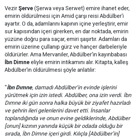
Vezir
Şerve
(Şerwa veya Serwet) emire ihanet eder,
emirin öldürülmesi için Amid çarşı reisi Abdülber’i
ayartır. O da, adamlarını kapının içine yerleştirir, emir
sur kapısından içeri girerken, en dar noktada, emirin
yüzüne doğru para saçar, emiri şaşırtır. Adamları da
emirin üzerine çullanıp gürz ve hançer darbeleriyle
öldürürler. Ama Mervaniler, Abdülber’in kayınbabası
İbn Dimne
eliyle emirin intikamını alır. Kitapta, kalleş
Abdülber’in öldürülmesi şöyle anlatılır:
“
İbn Dımne
, damadı Abdülber’in evinde işlerini
yürütmek için izin istedi. Abdülber, ona izin verdi. İbn
Dımne iki gün sonra halka büyük bir ziyafet hazırladı
ve şehrin ileri gelenlerini davet etti. İnsanlar
toplandığında ve onun evine geldiklerinde, Abdülber
[onun] kızının yanında küçük bir odada olduğu bir
sırada, İbn Dimne içeri girdi. Kılıçla [Abdülber’in]