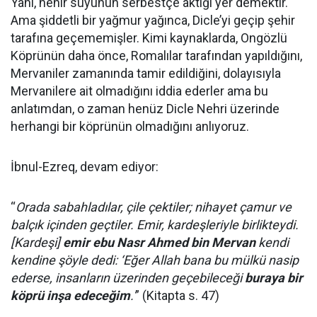
Yani, nehir suyunun serbestçe aktığı yer demektir.
Ama şiddetli bir yağmur yağınca, Dicle’yi geçip şehir
tarafına geçememişler. Kimi kaynaklarda, Ongözlü
Köprünün daha önce, Romalılar tarafından yapıldığını,
Mervaniler zamanında tamir edildiğini, dolayısıyla
Mervanilere ait olmadığını iddia ederler ama bu
anlatımdan, o zaman henüz Dicle Nehri üzerinde
herhangi bir köprünün olmadığını anlıyoruz.
İbnul-Ezreq, devam ediyor:
“
Orada sabahladılar, çile çektiler; nihayet çamur ve
balçık içinden geçtiler. Emir, kardeşleriyle birlikteydi.
[Kardeşi]
emir ebu Nasr Ahmed bin Mervan
kendi
kendine şöyle dedi: ‘Eğer Allah bana bu mülkü nasip
ederse, insanların üzerinden geçebileceği
buraya bir
köprü inşa edeceğim
.'
” (Kitapta s. 47)