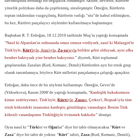
davranışında herhangi bir değişiklik olmamıştır. Aksine, devletin, Kürtlere
yönelik politikası daha da çeşitlenmiş, sinsileşmiştir. Örneğin, Kürtlerin
toptan inkârından vazgeçilmiş, Kürtlerin varlığı “söz”de kabul edilmişken,
bu kez, Kürtleri parçalayıcı söylemler kullanılmaya başlanmıştır.
Başbakan R. T. Erdoğan, 18.12.2010 tarihinde Muş’ta yaptığı konuşmada
“
Nasıl ki Alparslan'ın ordusunda omuz omuza verdiysek, nasıl ki Malazgirt'te
Türk'üyle,
Kürt
'üyle, Arap'ıyla,
Za-za
'sıyla
birlikte şehit olduysak, aynı ufka
beraber baktıysak yine beraber bakıyoruz.
” diyerek, Kürt toplumsal
gruplarından Zazaları (Kırd, Kırmanc, Dımıli) Kürtlerden ayrı bir etnik grup
olarak tanımlamaya, böylece Kürt milletini parçalamaya çalıştığı apaçıktır.
Erdoğan, daha önce de bu söylemi kullanmıştı. Örneğin, Gever’de
(Yüksekova), Kasım 2008’de yaptığı konuşmada, “
Kardeşlik hukukumuzu
kimse
zedeleyemez. Türk'üyle,
Kürt
üyle,
Zaza
sı
, Çerkez'i, Boşnak'ıyla tüm
etnik kökendeki insanımız kardeştir, gönüldaştır, vatandaştır. Benim Türk
kökenli vatandaşımın Türklüğüyle övünmek hakkıdır.
” demişti.
Oysa nasıl ki “
Türk
ler ve
Oğuz
lar” diye bir tabir olmayacaksa “
Kürt
ve
Zaza
” diye bir tabir de yoktur. “
Kürt
” tabiri,
Zaza
(Kırd, Kırmanc, Dımıli),