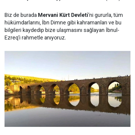
Biz de burada
Mervani Kürt Devleti
’ni gururla, tüm
hükümdarlarını, İbn Dimne gibi kahramanları ve bu
bilgileri kaydedip bize ulaşmasını sağlayan İbnul-
Ezreq’i rahmetle anıyoruz.