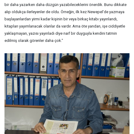
bir daha yazarken daha düzgün yazabileceklerini önerdik. Bunu dikkate
alıp oldukça ilerleyenler de oldu. Örneğin, ilk kez Newepel'de yazmaya
başlayanlardan yirmi kadar kişinin bir veya birkaç kitabı yayınlandı,
kitapları yayımlanacak olanlar da vardır. Ama öte yandan, işe ciddiyetle
yaklaşmayan, yazısı yayınladı diye naif bir duyguyla kendini tatmin
edilmiş olarak görenler daha çok."