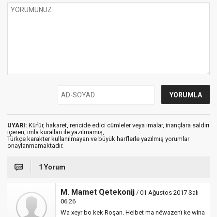
UYARI:
Küfür, hakaret, rencide edici cümleler veya imalar, inançlara saldırı
içeren, imla kuralları ile yazılmamış,
Türkçe karakter kullanılmayan ve büyük harflerle yazılmış yorumlar
onaylanmamaktadır.
1 Yorum
M. Mamet Qetekonij
/ 01 Ağustos 2017 Salı
06:26
Wa xeyr bo kek Roşan. Helbet ma nêwazenî ke wina