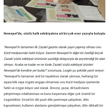
Newepel’de, sözlü halk edebiyatına ait birçok eser yazıyla buluştu
‘Newepel’in tamamen ilk Zazakî gazete olarak yayın yapmış olması onu
Kürd medyasında farklı kılıyor. Sanırım Newepel’in diğer bir özelliği birçok
Zazakî sözlü edebiyat ürününün yazıldığı dolayısıyla da arşivlendiği bir alan
olması. Acaba ne kadar ve ne türde Zazakî sözlü edebiyat ürünleri
Newepel’de kendine yer buldu?' sorumuza, Lezgîn şu şekilde yanıt veriyor:
“Newepel'in tamamen sivil bir teşebbüs olarak çıkması, herhangi bir
siyasi klik veya örgüte angaje olmaması onu Kürd medyası içerisinde
farklı ve özgün kılıyor asıl olarak. İkincisi, yazar, dil kadrolarını
yetiştirmeye odaklanması ve bunu başarması diğer çok önemli bir
özgünlüktür. Sözel bir dili yazılı dile çevirmeye çalışırken, dilin
kapasitesini, kullanım alanlarını genişletmeye çalışırken, dilin dikkatli bir