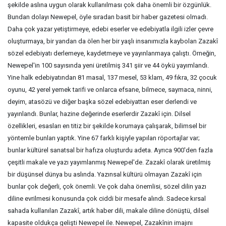
şekilde aslına uygun olarak kullanılması çok daha önemli bir özgünlük.
Bundan dolayı Newepel, öyle sıradan basit bir haber gazetesi olmadı.
Daha çok yazar yetiştirmeye, edebi eserler ve edebiyatla ilgili izler çevre
oluşturmaya, bir yandan da ölen her bir yaşlı insanımızla kaybolan Zazakî
sözel edebiyatı derlemeye, kaydetmeye ve yayınlanmaya çalıştı. Örneğin,
Newepel'in 100 sayısında yeni üretilmiş 341 şiir ve 44 öykü yayımlandı.
Yine halk edebiyatından 81 masal, 137 mesel, 53 klam, 49 fıkra, 32 çocuk
oyunu, 42 yerel yemek tarifi ve onlarca efsane, bilmece, saymaca, ninni,
deyim, atasözü ve diğer başka sözel edebiyattan eser derlendi ve
yayınlandı. Bunlar, hazine değerinde eserlerdir Zazakî için. Dilsel
özellikleri, esasları en titiz bir şekilde korumaya çalışarak, bilimsel bir
yöntemle bunları yaptık. Yine 67 farklı kişiyle yapılan röportajlar var;
bunlar kültürel sanatsal bir hafıza oluşturdu adeta. Ayrıca 900'den fazla
çeşitli makale ve yazı yayımlanmış Newepel'de. Zazakî olarak üretilmiş
bir düşünsel dünya bu aslında. Yazınsal kültürü olmayan Zazakî için
bunlar çok değerli, çok önemli. Ve çok daha önemlisi, sözel dilin yazı
diline evrilmesi konusunda çok ciddi bir mesafe alındı. Sadece kırsal
sahada kullanılan Zazakî, artık haber dili, makale diline dönüştü, dilsel
kapasite oldukça gelişti Newepel ile. Newepel, Zazakînin imajını