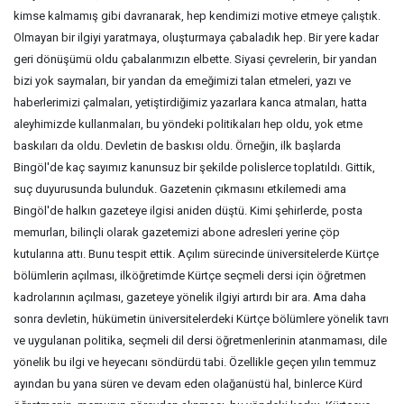
kimse kalmamış gibi davranarak, hep kendimizi motive etmeye çalıştık.
Olmayan bir ilgiyi yaratmaya, oluşturmaya çabaladık hep. Bir yere kadar
geri dönüşümü oldu çabalarımızın elbette. Siyasi çevrelerin, bir yandan
bizi yok saymaları, bir yandan da emeğimizi talan etmeleri, yazı ve
haberlerimizi çalmaları, yetiştirdiğimiz yazarlara kanca atmaları, hatta
aleyhimizde kullanmaları, bu yöndeki politikaları hep oldu, yok etme
baskıları da oldu. Devletin de baskısı oldu. Örneğin, ilk başlarda
Bingöl'de kaç sayımız kanunsuz bir şekilde polislerce toplatıldı. Gittik,
suç duyurusunda bulunduk. Gazetenin çıkmasını etkilemedi ama
Bingöl'de halkın gazeteye ilgisi aniden düştü. Kimi şehirlerde, posta
memurları, bilinçli olarak gazetemizi abone adresleri yerine çöp
kutularına attı. Bunu tespit ettik. Açılım sürecinde üniversitelerde Kürtçe
bölümlerin açılması, ilköğretimde Kürtçe seçmeli dersi için öğretmen
kadrolarının açılması, gazeteye yönelik ilgiyi artırdı bir ara. Ama daha
sonra devletin, hükümetin üniversitelerdeki Kürtçe bölümlere yönelik tavrı
ve uygulanan politika, seçmeli dil dersi öğretmenlerinin atanmaması, dile
yönelik bu ilgi ve heyecanı söndürdü tabi. Özellikle geçen yılın temmuz
ayından bu yana süren ve devam eden olağanüstü hal, binlerce Kürd