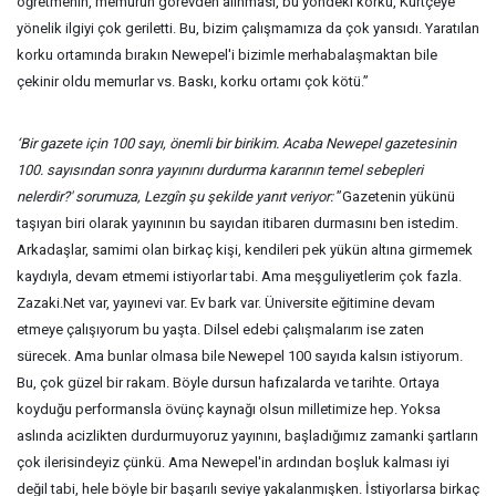
öğretmenin, memurun görevden alınması, bu yöndeki korku, Kürtçeye
yönelik ilgiyi çok geriletti. Bu, bizim çalışmamıza da çok yansıdı. Yaratılan
korku ortamında bırakın Newepel'i bizimle merhabalaşmaktan bile
çekinir oldu memurlar vs. Baskı, korku ortamı çok kötü.”
‘Bir gazete için 100 sayı, önemli bir birikim. Acaba Newepel gazetesinin
100. sayısından sonra yayınını durdurma kararının temel sebepleri
nelerdir?' sorumuza, Lezgîn şu şekilde yanıt veriyor:
”Gazetenin yükünü
taşıyan biri olarak yayınının bu sayıdan itibaren durmasını ben istedim.
Arkadaşlar, samimi olan birkaç kişi, kendileri pek yükün altına girmemek
kaydıyla, devam etmemi istiyorlar tabi. Ama meşguliyetlerim çok fazla.
Zazaki.Net var, yayınevi var. Ev bark var. Üniversite eğitimine devam
etmeye çalışıyorum bu yaşta. Dilsel edebi çalışmalarım ise zaten
sürecek. Ama bunlar olmasa bile Newepel 100 sayıda kalsın istiyorum.
Bu, çok güzel bir rakam. Böyle dursun hafızalarda ve tarihte. Ortaya
koyduğu performansla övünç kaynağı olsun milletimize hep. Yoksa
aslında acizlikten durdurmuyoruz yayınını, başladığımız zamanki şartların
çok ilerisindeyiz çünkü. Ama Newepel'in ardından boşluk kalması iyi
değil tabi, hele böyle bir başarılı seviye yakalanmışken. İstiyorlarsa birkaç