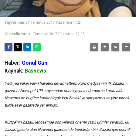
Yayınlanma:
31 Temmuz 2017 Pazartesi 17:27
Güncelleme:
31 Temmuz 2017 Pazartesi 22:06
Haber:
Gönül Gün
Kaynak:
Basnews
Yedi yıla yakın yayın hayatını devam ettiren Kürd medyasının ilk Zazakî
gazetesi Newepel 100. sayısından sonra yayınını durdurma kararı aldı.
Newepel’de bugüne kadar birçok kişi Zazakî yazılar yazmış ve yine birçok
türde eser gazetede yer almıştı.
Kürtçe’nin Zazakî lehçesinde son yıllarda önemli yazılı ürünler yaratıldı. İlk
Zazakî gazete olan Newepel gazetesi de bunlardan biri. Zazakî için önemli