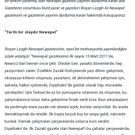
bir birikim yaratmış olan Newepel gazetesi yayınını durdurma kararı aldı.
Gazetenin sorumlusu Kürd yazar ve gazeteci Roşan Lezgîn ile Newepel
gazetesini ve gazetenin yayınını durdurma kararı hakkında konuşuyoruz.
“Tarihi bir olaydır Newepel”
Roşan Lezgîn Newepel gazetesinin, nasıl bir motivasyonla yayınlandığını
şöyle anlatıyor:
“Newepel gazetesinin ilk sayısı 15 Mart 2011'de,
Newroz'dan hemen önce çıktı. Öteden beri, yasaklı dönemlerde, hep
yazıyordum zaten. Özellikle Zazakî Kürtçesinde yazı dilinin gelişmesi,
okuryazar kitlenin oluşması, yazarların, dil aktivistlerinin yetişmesi için,
sahada, halkın içerisinde, Diyarbekir'de günlük olarak hep mücadele
içindeydim. İşte Türkiye'de az bir yumuşama ortamının da oluşması, bu
çalışmalarımızı biraz daha geliştirme fırsatı verdi bize. Bazı arkadaşların
da yardımıyla www.zazaki.net sitesini açtık, kurslar veriyorduk. Bu arada
dernekleşmek de istedik. İlk başta birçok kişi bir araya geldi, neticede
kurduk. Dernek çalışmaları çerçevesinde onlarca kurs verdim
Diyarbekir'de. İlk Zazakî gazete olan Newepel'i bu çabalar çerçevesinde,