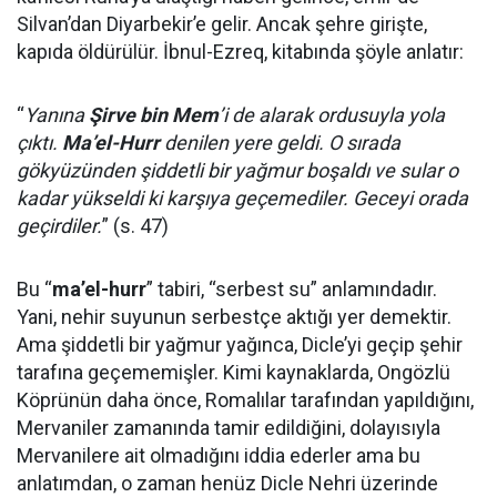
Silvan’dan Diyarbekir’e gelir. Ancak şehre girişte,
kapıda öldürülür. İbnul-Ezreq, kitabında şöyle anlatır:
“
Yanına
Şirve bin Mem
’i de alarak ordusuyla yola
çıktı.
Ma’el-Hurr
denilen yere geldi. O sırada
gökyüzünden şiddetli bir yağmur boşaldı ve sular o
kadar yükseldi ki karşıya geçemediler. Geceyi orada
geçirdiler.
” (s. 47)
Bu “
ma’el-hurr
” tabiri, “serbest su” anlamındadır.
Yani, nehir suyunun serbestçe aktığı yer demektir.
Ama şiddetli bir yağmur yağınca, Dicle’yi geçip şehir
tarafına geçememişler. Kimi kaynaklarda, Ongözlü
Köprünün daha önce, Romalılar tarafından yapıldığını,
Mervaniler zamanında tamir edildiğini, dolayısıyla
Mervanilere ait olmadığını iddia ederler ama bu
anlatımdan, o zaman henüz Dicle Nehri üzerinde