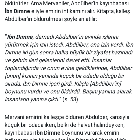
öldürürler. Ama Mervaniler, Abdülber’in kayınbabası
İbn Dimne
eliyle emirin intikamını alır. Kitapta, kalleş
Abdülber’in öldürülmesi şöyle anlatılır:
“
İbn Dımne
, damadı Abdülber’in evinde işlerini
yürütmek için izin istedi. Abdülber, ona izin verdi. İbn
Dımne iki gün sonra halka büyük bir ziyafet hazırladı
ve şehrin ileri gelenlerini davet etti. İnsanlar
toplandığında ve onun evine geldiklerinde, Abdülber
[onun] kızının yanında küçük bir odada olduğu bir
sırada, İbn Dimne içeri girdi. Kılıçla [Abdülber’in]
boynunu vurdu ve onu öldürdü. Başını yanına alarak
insanların yanına çıktı.
” (s. 53)
Mervani emirini kalleşçe öldüren Abdülber, karısıyla
küçük bir odada iken, belki de halvet halindeyken,
kayınbabası
İbn Dimne
boynunu vurarak emirin