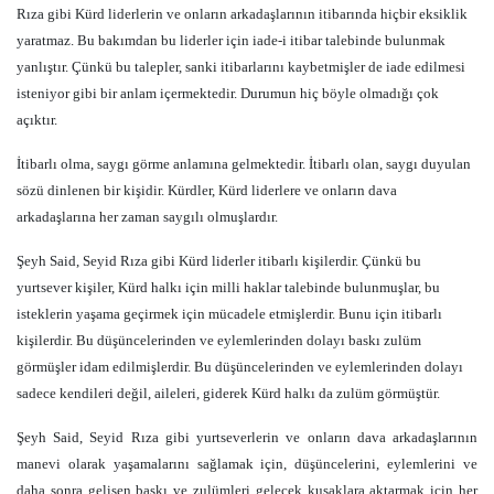
Rıza gibi Kürd liderlerin ve onların arkadaşlarının itibarında hiçbir eksiklik
yaratmaz. Bu bakımdan bu liderler için iade-i itibar talebinde bulunmak
yanlıştır. Çünkü bu talepler, sanki itibarlarını kaybetmişler de iade edilmesi
isteniyor gibi bir anlam içermektedir. Durumun hiç böyle olmadığı çok
açıktır.
İtibarlı olma, saygı görme anlamına gelmektedir. İtibarlı olan, saygı duyulan
sözü dinlenen bir kişidir. Kürdler, Kürd liderlere ve onların dava
arkadaşlarına her zaman saygılı olmuşlardır.
Şeyh Said, Seyid Rıza gibi Kürd liderler itibarlı kişilerdir. Çünkü bu
yurtsever kişiler, Kürd halkı için milli haklar talebinde bulunmuşlar, bu
isteklerin yaşama geçirmek için mücadele etmişlerdir. Bunu için itibarlı
kişilerdir. Bu düşüncelerinden ve eylemlerinden dolayı baskı zulüm
görmüşler idam edilmişlerdir. Bu düşüncelerinden ve eylemlerinden dolayı
sadece kendileri değil, aileleri, giderek Kürd halkı da zulüm görmüştür.
Şeyh Said, Seyid Rıza gibi yurtseverlerin ve onların dava arkadaşlarının
manevi olarak yaşamalarını sağlamak için, düşüncelerini, eylemlerini ve
daha sonra gelişen baskı ve zulümleri gelecek kuşaklara aktarmak için her