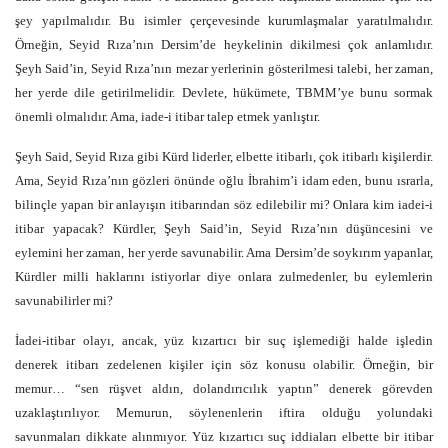
şey yapılmalıdır. Bu isimler çerçevesinde kurumlaşmalar yaratılmalıdır.
Örneğin, Seyid Rıza’nın Dersim’de heykelinin dikilmesi çok anlamlıdır.
Şeyh Said’in, Seyid Rıza’nın mezar yerlerinin gösterilmesi talebi, her zaman,
her yerde dile getirilmelidir. Devlete, hükümete, TBMM’ye bunu sormak
önemli olmalıdır. Ama, iade-i itibar talep etmek yanlıştır.
Şeyh Said, Seyid Rıza gibi Kürd liderler, elbette itibarlı, çok itibarlı kişilerdir.
Ama, Seyid Rıza’nın gözleri önünde oğlu İbrahim’i idam eden, bunu ısrarla,
bilinçle yapan bir anlayışın itibarından söz edilebilir mi? Onlara kim iadei-i
itibar yapacak? Kürdler, Şeyh Said’in, Seyid Rıza’nın düşüncesini ve
eylemini her zaman, her yerde savunabilir. Ama Dersim’de soykırım yapanlar,
Kürdler milli haklarını istiyorlar diye onlara zulmedenler, bu eylemlerin
savunabilirler mi?
İadei-itibar olayı, ancak, yüz kızartıcı bir suç işlemediği halde işledin
denerek itibarı zedelenen kişiler için söz konusu olabilir. Örneğin, bir
memur… “sen rüşvet aldın, dolandırıcılık yaptın” denerek görevden
uzaklaştırılıyor. Memurun, söylenenlerin iftira olduğu yolundaki
savunmaları dikkate alınmıyor. Yüz kızartıcı suç iddiaları elbette bir itibar