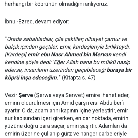
herhangi bir köprünün olmadığını anlıyoruz.
İbnul-Ezreq, devam ediyor:
“
Orada sabahladılar, çile çektiler; nihayet çamur ve
balçık içinden geçtiler. Emir, kardeşleriyle birlikteydi.
[Kardeşi]
emir ebu Nasr Ahmed bin Mervan
kendi
kendine şöyle dedi: ‘Eğer Allah bana bu mülkü nasip
ederse, insanların üzerinden geçebileceği
buraya bir
köprü inşa edeceğim
.'
” (Kitapta s. 47)
Vezir
Şerve
(Şerwa veya Serwet) emire ihanet eder,
emirin öldürülmesi için Amid çarşı reisi Abdülber’i
ayartır. O da, adamlarını kapının içine yerleştirir, emir
sur kapısından içeri girerken, en dar noktada, emirin
yüzüne doğru para saçar, emiri şaşırtır. Adamları da
emirin üzerine çullanıp gürz ve hançer darbeleriyle