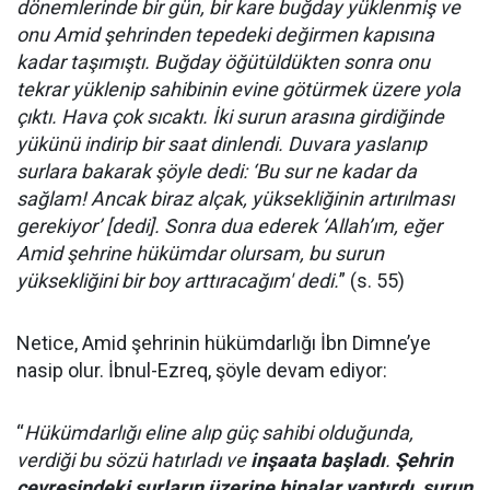
dönemlerinde bir gün, bir kare buğday yüklenmiş ve
onu Amid şehrinden tepedeki değirmen kapısına
kadar taşımıştı. Buğday öğütüldükten sonra onu
tekrar yüklenip sahibinin evine götürmek üzere yola
çıktı. Hava çok sıcaktı. İki surun arasına girdiğinde
yükünü indirip bir saat dinlendi. Duvara yaslanıp
surlara bakarak şöyle dedi: ‘Bu sur ne kadar da
sağlam! Ancak biraz alçak, yüksekliğinin artırılması
gerekiyor’ [dedi]. Sonra dua ederek ‘Allah’ım, eğer
Amid şehrine hükümdar olursam, bu surun
yüksekliğini bir boy arttıracağım' dedi.
” (s. 55)
Netice, Amid şehrinin hükümdarlığı İbn Dimne’ye
nasip olur. İbnul-Ezreq, şöyle devam ediyor:
“
Hükümdarlığı eline alıp güç sahibi olduğunda,
verdiği bu sözü hatırladı ve
inşaata başladı
.
Şehrin
çevresindeki surların üzerine binalar yaptırdı, surun