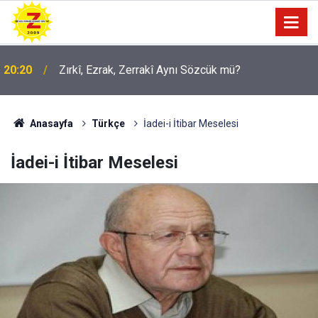
20:20
Zırkî, Ezrak, Zerrakî Aynı Sözcük mü?
09:56
Ji Zilma Partîzanan Nimûneyeka Piçûk
Anasayfa
Türkçe
İadei-i İtibar Meselesi
İadei-i İtibar Meselesi