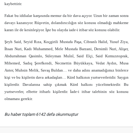
kaybettirir.
Fakat bu iddialar karşısında memur da bir dava açıyor. Uzun bir zaman sonra
davayı kazanıyor. Rüşvetin, dolandırıcılığın söz konusu olmadığı mahkeme
kararı ile de kesinleşiyor. İşte bu olayda iade-i itibar söz konusu olabilir.
Şeyh Said, Seyid Rıza, Koçgirili Mustafa Paşa, Cibranlı Halid, Yusuf Ziya,
İhsan Nuri, Kadı Muhammed, Mele Mustafa Barzani, Dersimli Nuri, Alişer,
Abdurrahman Qasimlo, Süleyman Muînî, Said Elçi, Said Kırmızıtoprak,
Mihemed, Sadıq Şerefkendi, Necmettin Büyükkaya, Vedat Aydın, Musa
Anter, Muhsin Melik, Savaş Buldan… ve daha adını anamadığımız binlerce
kişi ve bu kişilerin dava arkadaşları… Kürd halkının yurtseverleridir. Saygın
kişilerdir. Davalarına sahip çıkmak Kürd halkını yüceltmektedir. Bu
yurtseverler, elbette itibarlı kişilerdir. İade-i itibar talebinin söz konusu
olmaması gerekir.
Bu haber toplam 6142 defa okunmuştur