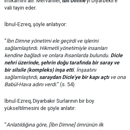
intikamını alır. Mervaniler,
İbn Dimne
’yi Diyarbekir’e
vali tayin eder.
İbnul-Ezreq, şöyle anlatıyor:
“
İbn Dimne yönetimi ele geçirdi ve işlerini
sağlamlaştırdı. Hikmetli yönetimiyle insanları
kendine bağladı ve onlara ihsanlarda bulundu.
Dicle
nehri üzerinde, şehrin doğu tarafında bir saray ve
bir silsile (kompleks) inşa etti
. İnşaatını
sağlamlaştırdı,
saraydan Dicle’ye bir kapı açtı
ve ona
Babül-Hava adını verdi.
” (s. 54)
İbnul-Ezreq, Diyarbakır Surlarının bir boy
yükseltilmesini de şöyle anlatır:
“
Anlatıldığına göre, [İbn Dimne] ömrünün ilk