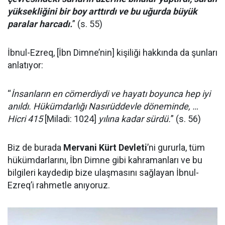
yüksekliğini bir boy arttırdı ve bu uğurda büyük
paralar harcadı.
” (s. 55)
İbnul-Ezreq, [İbn Dimne’nin] kişiliği hakkında da şunları
anlatıyor:
“
İnsanların en cömerdiydi ve hayatı boyunca hep iyi
anıldı. Hükümdarlığı Nasırüddevle döneminde, …
Hicri 415
[Miladi: 1024]
yılına kadar sürdü.
” (s. 56)
Biz de burada
Mervani Kürt Devleti
’ni gururla, tüm
hükümdarlarını, İbn Dimne gibi kahramanları ve bu
bilgileri kaydedip bize ulaşmasını sağlayan İbnul-
Ezreq’i rahmetle anıyoruz.