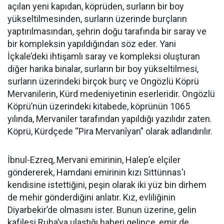
açılan yeni kapıdan, köprüden, surların bir boy
yükseltilmesinden, surların üzerinde burçların
yaptırılmasından, şehrin doğu tarafında bir saray ve
bir kompleksin yapıldığından söz eder. Yani
İçkale’deki ihtişamlı saray ve kompleksi oluşturan
diğer harika binalar, surların bir boy yükseltilmesi,
surların üzerindeki birçok burç ve Ongözlü Köprü
Mervanilerin, Kürd medeniyetinin eserleridir. Ongözlü
Köprü’nün üzerindeki kitabede, köprünün 1065
yılında, Mervaniler tarafından yapıldığı yazılıdır zaten.
Köprü, Kürdçede “Pira Mervanîyan” olarak adlandırılır.
İbnul-Ezreq, Mervani emirinin, Halep’e elçiler
göndererek, Hamdani emirinin kızı Sittünnas'ı
kendisine istettiğini, peşin olarak iki yüz bin dirhem
de mehir gönderdiğini anlatır. Kız, evliliğinin
Diyarbekir’de olmasını ister. Bunun üzerine, gelin
kafilesi Ruha’ya ulaştığı haberi gelince, emir de