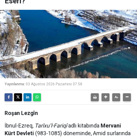
Eseri?
Yayınlanma:
03 Ağustos 2026 Pazartesi 07:58
Roşan Lezgîn
İbnul-Ezreq,
Tarîxu’l-Fariqî
adlı kitabında
Mervani
Kürt Devleti
(983-1085) döneminde, Amid surlarında