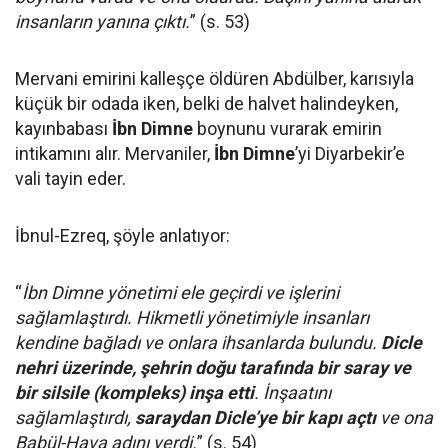
insanların yanına çıktı.
” (s. 53)
Mervani emirini kalleşçe öldüren Abdülber, karısıyla
küçük bir odada iken, belki de halvet halindeyken,
kayınbabası
İbn Dimne
boynunu vurarak emirin
intikamını alır. Mervaniler,
İbn Dimne
’yi Diyarbekir’e
vali tayin eder.
İbnul-Ezreq, şöyle anlatıyor:
“
İbn Dimne yönetimi ele geçirdi ve işlerini
sağlamlaştırdı. Hikmetli yönetimiyle insanları
kendine bağladı ve onlara ihsanlarda bulundu.
Dicle
nehri üzerinde, şehrin doğu tarafında bir saray ve
bir silsile (kompleks) inşa etti
. İnşaatını
sağlamlaştırdı,
saraydan Dicle’ye bir kapı açtı
ve ona
Babül-Hava adını verdi.
” (s. 54)