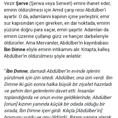
Vezir
Şerve
(Şerwa veya Serwet) emire ihanet eder,
emirin öldürülmesi için Amid çarşı reisi Abdülber’i
ayartır. O da, adamlarını kapının içine yerleştirir, emir
sur kapısından içeri girerken, en dar noktada, emirin
yüzüne doğru para saçar, emiri şaşırtır. Adamları da
emirin üzerine çullanıp gürz ve hançer darbeleriyle
öldürürler. Ama Mervaniler, Abdülber’in kayınbabası
İbn Dimne
eliyle emirin intikamını alır. Kitapta, kalleş
Abdülber’in öldürülmesi şöyle anlatılır:
“
İbn Dımne
, damadı Abdülber’in evinde işlerini
yürütmek için izin istedi. Abdülber, ona izin verdi. İbn
Dımne iki gün sonra halka büyük bir ziyafet hazırladı
ve şehrin ileri gelenlerini davet etti. İnsanlar
toplandığında ve onun evine geldiklerinde, Abdülber
[onun] kızının yanında küçük bir odada olduğu bir
sırada, İbn Dimne içeri girdi. Kılıçla [Abdülber’in]
boynunu vurdu ve onu öldürdü. Başını yanına alarak