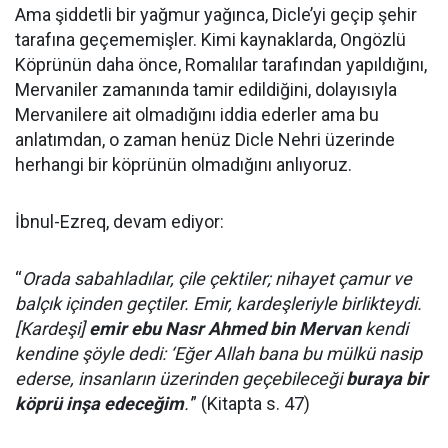
Ama şiddetli bir yağmur yağınca, Dicle’yi geçip şehir
tarafına geçememişler. Kimi kaynaklarda, Ongözlü
Köprünün daha önce, Romalılar tarafından yapıldığını,
Mervaniler zamanında tamir edildiğini, dolayısıyla
Mervanilere ait olmadığını iddia ederler ama bu
anlatımdan, o zaman henüz Dicle Nehri üzerinde
herhangi bir köprünün olmadığını anlıyoruz.
İbnul-Ezreq, devam ediyor:
“
Orada sabahladılar, çile çektiler; nihayet çamur ve
balçık içinden geçtiler. Emir, kardeşleriyle birlikteydi.
[Kardeşi]
emir ebu Nasr Ahmed bin Mervan
kendi
kendine şöyle dedi: ‘Eğer Allah bana bu mülkü nasip
ederse, insanların üzerinden geçebileceği
buraya bir
köprü inşa edeceğim
.'
” (Kitapta s. 47)