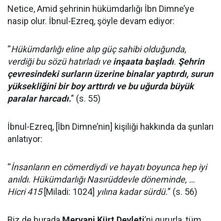
Netice, Amid şehrinin hükümdarlığı İbn Dimne’ye
nasip olur. İbnul-Ezreq, şöyle devam ediyor:
“
Hükümdarlığı eline alıp güç sahibi olduğunda,
verdiği bu sözü hatırladı ve
inşaata başladı
.
Şehrin
çevresindeki surların üzerine binalar yaptırdı, surun
yüksekliğini bir boy arttırdı ve bu uğurda büyük
paralar harcadı.
” (s. 55)
İbnul-Ezreq, [İbn Dimne’nin] kişiliği hakkında da şunları
anlatıyor:
“
İnsanların en cömerdiydi ve hayatı boyunca hep iyi
anıldı. Hükümdarlığı Nasırüddevle döneminde, …
Hicri 415
[Miladi: 1024]
yılına kadar sürdü.
” (s. 56)
Biz de burada
Mervani Kürt Devleti
’ni gururla, tüm