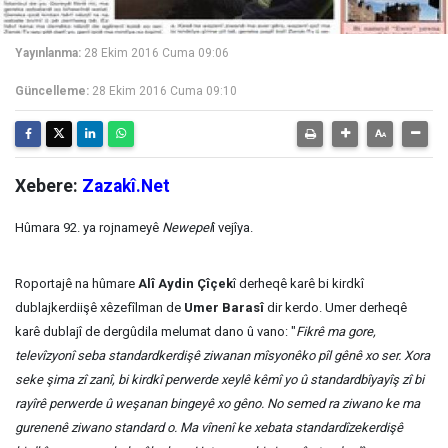
Yayınlanma:
28 Ekim 2016 Cuma 09:06
Güncelleme:
28 Ekim 2016 Cuma 09:10
Xebere:
Zazakî.Net
Hûmara 92. ya rojnameyê
Newepel
î vejîya.
Roportajê na hûmare
Alî Aydin Çîçek
î derheqê karê bi kirdkî
dublajkerdiişê xêzefîlman de
Umer Barasî
dir kerdo. Umer derheqê
karê dublajî de dergûdila melumat dano û vano: "
Fikrê ma gore,
televîzyonî seba standardkerdişê ziwanan mîsyonêko pîl gênê xo ser. Xora
seke şima zî zanî, bi kirdkî perwerde xeylê kêmî yo û standardbîyayîş zî bi
rayîrê perwerde û weşanan bingeyê xo gêno. No semed ra ziwano ke ma
gurenenê ziwano standard o. Ma vînenî ke xebata standardîzekerdişê