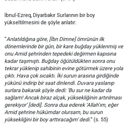
İbnul-Ezreq, Diyarbakır Surlarının bir boy
yükseltilmesini de şöyle anlatır:
“
Anlatıldığına göre, [İbn Dimne] ömrünün ilk
dönemlerinde bir gün, bir kare buğday yüklenmiş ve
onu Amid şehrinden tepedeki değirmen kapısına
kadar taşımıştı. Buğday öğütüldükten sonra onu
tekrar yüklenip sahibinin evine götürmek üzere yola
çıktı. Hava çok sıcaktı. İki surun arasına girdiğinde
yükünü indirip bir saat dinlendi. Duvara yaslanıp
surlara bakarak şöyle dedi: ‘Bu sur ne kadar da
sağlam! Ancak biraz alçak, yüksekliğinin artırılması
gerekiyor’ [dedi]. Sonra dua ederek ‘Allah’ım, eğer
Amid şehrine hükümdar olursam, bu surun
yüksekliğini bir boy arttıracağım' dedi.
” (s. 55)