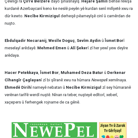
Çewlîgî ra
Çirrê Belzere
dayo şinasnayîş.
Hejarê Şamîl
î behsê rewşa
kurdanê Azerbaycanî keno ke neslê peyên yê kurdan senî milîyetê xwu ra
dûr kewto.
Necîbe Kirmizigul
derheqê pêameyîşê cinî û camêrdan de
nuşto.
Ebdulqadir Necaranij
,
Wesîle Doguç
,
Sevîm Aydin
û
Îsmet Bor
î
meselayî arêdayê.
Mehmed Emen
û
Alî Şeker
î zî her yewî yew deyîre
arêdaya.
Hacer Petekkaya
,
Îsmet Bor
,
Muhamed Deza Batur
û
Derkenar
Cîhangîr Çaglayan
î zî bi şîîranê xwu na hûmara
Newepel
î xemilnaya.
Ehmedê Dirih
î nameyê nebatan û
Necîbe Kirmizigul
zî sey hûmaranê
verênan tarîfê werdî nuştê. Nînan ra teber, nuşteyê edîtorî, xeberî,
xaçepers û ferhengek rojname de ca gênê.