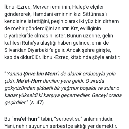
İbnul-Ezreq, Mervani emirinin, Halep’e elçiler
göndererek, Hamdani emirinin kızı Sittünnas'ı
kendisine istettiğini, peşin olarak iki yüz bin dirhem
de mehir gönderdiğini anlatır. Kız, evliliğinin
Diyarbekir’de olmasını ister. Bunun üzerine, gelin
kafilesi Ruha’ya ulaştığı haberi gelince, emir de
Silvan’dan Diyarbekir’e gelir. Ancak şehre girişte,
kapıda öldürülür. İbnul-Ezreq, kitabında şöyle anlatır:
“
Yanına
Şirve bin Mem
’i de alarak ordusuyla yola
çıktı.
Ma’el-Hurr
denilen yere geldi. O sırada
gökyüzünden şiddetli bir yağmur boşaldı ve sular o
kadar yükseldi ki karşıya geçemediler. Geceyi orada
geçirdiler.
” (s. 47)
Bu “
ma’el-hurr
” tabiri, “serbest su” anlamındadır.
Yani, nehir suyunun serbestçe aktığı yer demektir.