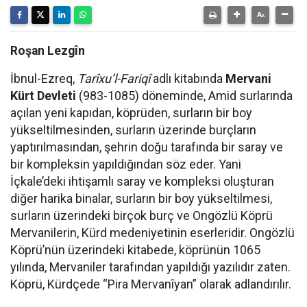
Roşan Lezgîn
İbnul-Ezreq,
Tarîxu’l-Fariqî
adlı kitabında
Mervani
Kürt Devleti
(983-1085) döneminde, Amid surlarında
açılan yeni kapıdan, köprüden, surların bir boy
yükseltilmesinden, surların üzerinde burçların
yaptırılmasından, şehrin doğu tarafında bir saray ve
bir kompleksin yapıldığından söz eder. Yani
İçkale’deki ihtişamlı saray ve kompleksi oluşturan
diğer harika binalar, surların bir boy yükseltilmesi,
surların üzerindeki birçok burç ve Ongözlü Köprü
Mervanilerin, Kürd medeniyetinin eserleridir. Ongözlü
Köprü’nün üzerindeki kitabede, köprünün 1065
yılında, Mervaniler tarafından yapıldığı yazılıdır zaten.
Köprü, Kürdçede “Pira Mervanîyan” olarak adlandırılır.