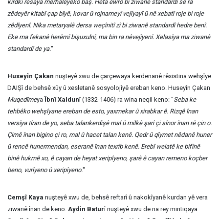
kirdkî resaya merhaleyêko baş. Heta ewro bi ziwanê standardî se ra
zêdeyêr kitabî çap bîyê, kovar û rojnameyî vejîyayî û nê xebatî roje bi roje
zêdîyenî. Nika metaryalê dersa weçînitî zî bi ziwanê standardî hedre benî.
Eke ma fekanê herêmî bişuxulnî, ma bin ra nêvejîyenî. Xelasîya ma ziwanê
standardî de ya.
"
Huseyîn Çakan
nuşteyê xwu de çarçewaya kerdenanê rêxistina wehşîye
DAIŞî de behsê xûy û xesletanê sosyolojîyê ereban keno. Huseyîn Çakan
Muqedîme
ya
Îbnî Xaldun
î (1332-1406) ra wina neqil keno: "
Seba ke
tehbêko wehşîyane ereban de esto, yaxmekar û xirabkar ê. Rizqê înan
versîya tîran de yo, seba talankerdişê mal û milkê şarî çi sînor înan rê çin o.
Çimê înan bigino çi ro, mal û hacet talan kenê. Qedr û qîymet nêdanê huner
û rencê hunermendan, eseranê înan texrîb kenê. Erebî welatê ke bifînê
binê hukmê xo, ê cayan de heyat xeripîyeno, şarê ê cayan remeno koçber
beno, vurîyeno û xeripîyeno.
"
Cemşî Kaya
nuşteyê xwu de, behsê reftarî û nakokîyanê kurdan yê vera
ziwanê înan de keno.
Aydin Batur
î nuşteyê xwu de na rey mintiqaya