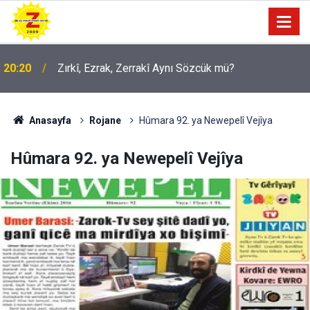
20:20
Zırkî, Ezrak, Zerrakî Aynı Sözcük mü?
09:56
Ji Zilma Partîzanan Nimûneyeka Piçûk
Anasayfa
Rojane
Hûmara 92. ya Newepelî Vejîya
Hûmara 92. ya Newepelî Vejîya