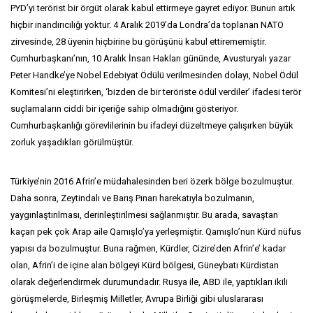
PYD’yi terörist bir örgüt olarak kabul ettirmeye gayret ediyor. Bunun artık
hiçbir inandırıcılığı yoktur. 4 Aralık 2019’da Londra’da toplanan NATO
zirvesinde, 28 üyenin hiçbirine bu görüşünü kabul ettirememiştir.
Cumhurbaşkanı’nın, 10 Aralık İnsan Hakları gününde, Avusturyalı yazar
Peter Handke’ye Nobel Edebiyat Ödülü verilmesinden dolayı, Nobel Ödül
Komitesi’ni eleştirirken, ‘bizden de bir teröriste ödül verdiler’ ifadesi terör
suçlamaların ciddi bir içeriğe sahip olmadığını gösteriyor.
Cumhurbaşkanlığı görevlilerinin bu ifadeyi düzeltmeye çalışırken büyük
zorluk yaşadıkları görülmüştür.
Türkiye’nin 2016 Afrin’e müdahalesinden beri özerk bölge bozulmuştur.
Daha sonra, Zeytindalı ve Barış Pınarı harekatıyla bozulmanın,
yaygınlaştırılması, derinleştirilmesi sağlanmıştır. Bu arada, savaştan
kaçan pek çok Arap aile Qamışlo’ya yerleşmiştir. Qamışlo’nun Kürd nüfus
yapısı da bozulmuştur. Buna rağmen, Kürdler, Cizire’den Afrin’e’ kadar
olan, Afrin’i de içine alan bölgeyi Kürd bölgesi, Güneybatı Kürdistan
olarak değerlendirmek durumundadır. Rusya ile, ABD ile, yaptıkları ikili
görüşmelerde, Birleşmiş Milletler, Avrupa Birliği gibi uluslararası