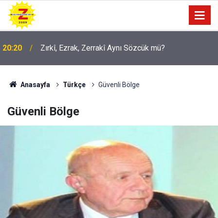
09:56
Ji Zilma Partîzanan Nimûneyeka Piçûk
Anasayfa
Türkçe
Güvenli Bölge
Güvenli Bölge