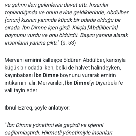
ve şehrin ileri gelenlerini davet etti. İnsanlar
toplandığında ve onun evine geldiklerinde, Abdülber
[onun] kızının yanında küçük bir odada olduğu bir
sırada, İbn Dimne içeri girdi. Kılıçla [Abdülber’in]
boynunu vurdu ve onu öldürdü. Başını yanına alarak
insanların yanına çıktı.
” (s. 53)
Mervani emirini kalleşçe öldüren Abdülber, karısıyla
küçük bir odada iken, belki de halvet halindeyken,
kayınbabası
İbn Dimne
boynunu vurarak emirin
intikamını alır. Mervaniler,
İbn Dimne
’yi Diyarbekir’e
vali tayin eder.
İbnul-Ezreq, şöyle anlatıyor:
“
İbn Dimne yönetimi ele geçirdi ve işlerini
sağlamlaştırdı. Hikmetli yönetimiyle insanları