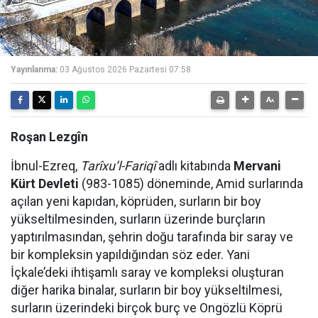
Yayınlanma:
03 Ağustos 2026 Pazartesi 07:58
Roşan Lezgîn
İbnul-Ezreq,
Tarîxu’l-Fariqî
adlı kitabında
Mervani
Kürt Devleti
(983-1085) döneminde, Amid surlarında
açılan yeni kapıdan, köprüden, surların bir boy
yükseltilmesinden, surların üzerinde burçların
yaptırılmasından, şehrin doğu tarafında bir saray ve
bir kompleksin yapıldığından söz eder. Yani
İçkale’deki ihtişamlı saray ve kompleksi oluşturan
diğer harika binalar, surların bir boy yükseltilmesi,
surların üzerindeki birçok burç ve Ongözlü Köprü