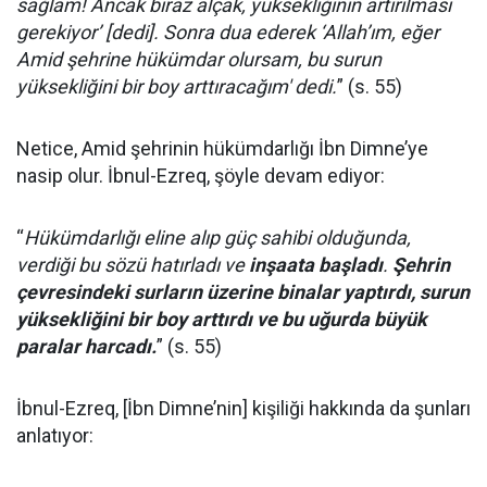
sağlam! Ancak biraz alçak, yüksekliğinin artırılması
gerekiyor’ [dedi]. Sonra dua ederek ‘Allah’ım, eğer
Amid şehrine hükümdar olursam, bu surun
yüksekliğini bir boy arttıracağım' dedi.
” (s. 55)
Netice, Amid şehrinin hükümdarlığı İbn Dimne’ye
nasip olur. İbnul-Ezreq, şöyle devam ediyor:
“
Hükümdarlığı eline alıp güç sahibi olduğunda,
verdiği bu sözü hatırladı ve
inşaata başladı
.
Şehrin
çevresindeki surların üzerine binalar yaptırdı, surun
yüksekliğini bir boy arttırdı ve bu uğurda büyük
paralar harcadı.
” (s. 55)
İbnul-Ezreq, [İbn Dimne’nin] kişiliği hakkında da şunları
anlatıyor: