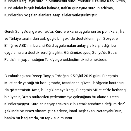
Kürdlere karşı aynı sürgün politikasını sürdürmüştür. Özellikle Kerkük’ten,
Kürd aileler büyük kitleler halinde, Irak’ın güneyine sürgün edilmiş,
Kürdlerden boşalan alanlara Arap aileler yerleştirilmiştir.
Gerek Suriye’de, gerek Irak’ta, Kürdlere karşı uygulanan bu politikalar, İran
ve Türkiye tarafından çok güçlü bir şekilde desteklenmiştir. Sovyetler
Birliği ve ABD’nin bu anti-Kürd uygulamaları anlayışla karşıladığı, bu
uygulamalara destek verdiği açıktır. Günümüzdeyse, Suriye’de Baas
Partisi’nin yapamadığını Türkiye gerçekleştirmek istemektedir.
Cumhurbaşkanı Recep Tayyip Erdoğan, 25 Eylül 2019 günü Birleşmiş
Mlletler’de yaptığı bir konuşmada, tasarlanan güvenli bölgenin haritasını
da göstermiştir. Ama, bu açıklamaya karşı, Birleşmiş Milletler’de herhangi
bir üyenin, ‘Arap mültecileri yerleştirmeye çalıştığının bu alanda zaten
Kürdler yaşıyor. Kürdleri ne yapacaksınız, bu etnik arındırma değil midir?’
şeklinde bir itirazı olmamıştır. Sadece, İsrail Başbakanı Netenyahu’nun,
başka bir bağlamda, bir tepkisi olmuştur.