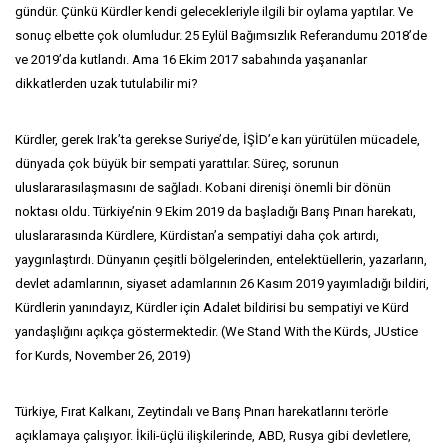
gündür. Çünkü Kürdler kendi gelecekleriyle ilgili bir oylama yaptılar. Ve
sonuç elbette çok olumludur. 25 Eylül Bağımsızlık Referandumu 2018’de
ve 2019’da kutlandı. Ama 16 Ekim 2017 sabahında yaşananlar
dikkatlerden uzak tutulabilir mi?
Kürdler, gerek Irak’ta gerekse Suriye’de, İŞİD’e karı yürütülen mücadele,
dünyada çok büyük bir sempati yarattılar. Süreç, sorunun
uluslararasılaşmasını de sağladı. Kobani direnişi önemli bir dönün
noktası oldu. Türkiye’nin 9 Ekim 2019 da başladığı Barış Pınarı harekatı,
uluslararasında Kürdlere, Kürdistan’a sempatiyi daha çok artırdı,
yaygınlaştırdı. Dünyanın çeşitli bölgelerinden, entelektüellerin, yazarların,
devlet adamlarının, siyaset adamlarının 26 Kasım 2019 yayımladığı bildiri,
Kürdlerin yanındayız, Kürdler için Adalet bildirisi bu sempatiyi ve Kürd
yandaşlığını açıkça göstermektedir. (We Stand With the Kürds, JUstice
for Kurds, November 26, 2019)
Türkiye, Fırat Kalkanı, Zeytindalı ve Barış Pınarı harekatlarını terörle
açıklamaya çalışıyor. İkili-üçlü ilişkilerinde, ABD, Rusya gibi devletlere,