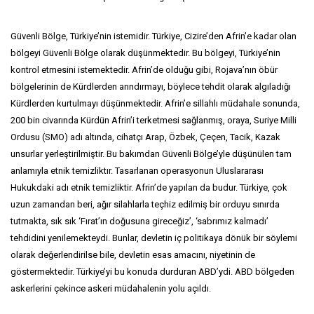
Güvenli Bölge, Türkiye’nin istemidir. Türkiye, Cizire’den Afrin’e kadar olan
bölgeyi Güvenli Bölge olarak düşünmektedir. Bu bölgeyi, Türkiye’nin
kontrol etmesini istemektedir. Afrin’de olduğu gibi, Rojava’nın öbür
bölgelerinin de Kürdlerden arındırmayı, böylece tehdit olarak algıladığı
Kürdlerden kurtulmayı düşünmektedir. Afrin’e sillahlı müdahale sonunda,
200 bin civarında Kürdün Afrin’i terketmesi sağlanmış, oraya, Suriye Milli
Ordusu (SMO) adı altında, cihatçı Arap, Özbek, Çeçen, Tacik, Kazak
unsurlar yerleştirilmiştir. Bu bakımdan Güvenli Bölge’yle düşünülen tam
anlamıyla etnik temizliktır. Tasarlanan operasyonun Uluslararası
Hukukdaki adı etnik temizliktir. Afrin’de yapılan da budur. Türkiye, çok
uzun zamandan beri, ağır silahlarla teçhiz edilmiş bir orduyu sınırda
tutmakta, sık sık ‘Fırat’ın doğusuna gireceğiz’, ‘sabrımız kalmadı’
tehdidini yenilemekteydi. Bunlar, devletin iç politikaya dönük bir söylemi
olarak değerlendirilse bile, devletin esas amacını, niyetinin de
göstermektedir. Türkiye’yi bu konuda durduran ABD’ydi. ABD bölgeden
askerlerini çekince askeri müdahalenin yolu açıldı.