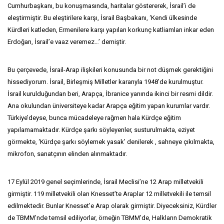
Cumhurbaşkanı, bu konuşmasında, haritalar göstererek, İsrail’i de
eleştirmiştir. Bu eleştirilere karşı, İsrail Başbakanı, ‘Kendi ülkesinde
Kürdleri katleden, Ermenilere karşı yapılan korkunç katliamları inkar eden
Erdoğan, İsrail’e vaaz veremez…’ demiştir.
Bu çerçevede, İsrail-Arap ilişkileri konusunda bir not düşmek gerektiğini
hissediyorum. İsrail, Birleşmiş Milletler kararıyla 1948’de kurulmuştur.
İsrail kurulduğundan beri, Arapça, İbranice yanında ikinci bir resmi dildir.
Ana okulundan üniversiteye kadar Arapça eğitim yapan kurumlar vardır.
Türkiye’deyse, bunca mücadeleye rağmen hala Kürdçe eğitim
yapılamamaktadır. Kürdçe şarkı söyleyenler, susturulmakta, eziyet
görmekte, ‘Kürdçe şarkı söylemek yasak’ denilerek , sahneye çıkılmakta,
mikrofon, sanatçının elinden alınmaktadır.
17 Eylül 2019 genel seçimlerinde, İsrail Meclisi’ne 12 Arap milletvekili
girmiştir. 119 milletvekili olan Knesset’te Araplar 12 milletvekili ile temsil
edilmektedir. Bunlar Knesset’e Arap olarak girmiştir. Diyeceksiniz, Kürdler
de TBMM’nde temsil ediliyorlar, örneğin TBMM’de, Halkların Demokratik