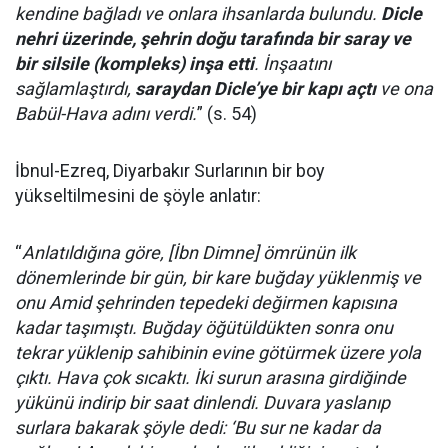
kendine bağladı ve onlara ihsanlarda bulundu.
Dicle
nehri üzerinde, şehrin doğu tarafında bir saray ve
bir silsile (kompleks) inşa etti
. İnşaatını
sağlamlaştırdı,
saraydan Dicle’ye bir kapı açtı
ve ona
Babül-Hava adını verdi.
” (s. 54)
İbnul-Ezreq, Diyarbakır Surlarının bir boy
yükseltilmesini de şöyle anlatır:
“
Anlatıldığına göre, [İbn Dimne] ömrünün ilk
dönemlerinde bir gün, bir kare buğday yüklenmiş ve
onu Amid şehrinden tepedeki değirmen kapısına
kadar taşımıştı. Buğday öğütüldükten sonra onu
tekrar yüklenip sahibinin evine götürmek üzere yola
çıktı. Hava çok sıcaktı. İki surun arasına girdiğinde
yükünü indirip bir saat dinlendi. Duvara yaslanıp
surlara bakarak şöyle dedi: ‘Bu sur ne kadar da