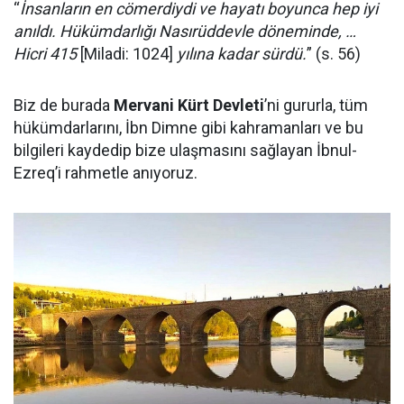
“
İnsanların en cömerdiydi ve hayatı boyunca hep iyi
anıldı. Hükümdarlığı Nasırüddevle döneminde, …
Hicri 415
[Miladi: 1024]
yılına kadar sürdü.
” (s. 56)
Biz de burada
Mervani Kürt Devleti
’ni gururla, tüm
hükümdarlarını, İbn Dimne gibi kahramanları ve bu
bilgileri kaydedip bize ulaşmasını sağlayan İbnul-
Ezreq’i rahmetle anıyoruz.