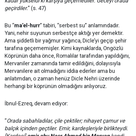
kadar yükseldi ki karşıya geçemediler. Geceyi orada
geçirdiler.
” (s. 47)
Bu “
ma’el-hurr
” tabiri, “serbest su” anlamındadır.
Yani, nehir suyunun serbestçe aktığı yer demektir.
Ama şiddetli bir yağmur yağınca, Dicle’yi geçip şehir
tarafına geçememişler. Kimi kaynaklarda, Ongözlü
Köprünün daha önce, Romalılar tarafından yapıldığını,
Mervaniler zamanında tamir edildiğini, dolayısıyla
Mervanilere ait olmadığını iddia ederler ama bu
anlatımdan, o zaman henüz Dicle Nehri üzerinde
herhangi bir köprünün olmadığını anlıyoruz.
İbnul-Ezreq, devam ediyor:
“
Orada sabahladılar, çile çektiler; nihayet çamur ve
balçık içinden geçtiler. Emir, kardeşleriyle birlikteydi.
[Kardeşi]
emir ebu Nasr Ahmed bin Mervan
kendi