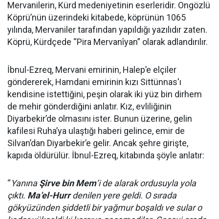
Mervanilerin, Kürd medeniyetinin eserleridir. Ongözlü
Köprü’nün üzerindeki kitabede, köprünün 1065
yılında, Mervaniler tarafından yapıldığı yazılıdır zaten.
Köprü, Kürdçede “Pira Mervanîyan” olarak adlandırılır.
İbnul-Ezreq, Mervani emirinin, Halep’e elçiler
göndererek, Hamdani emirinin kızı Sittünnas'ı
kendisine istettiğini, peşin olarak iki yüz bin dirhem
de mehir gönderdiğini anlatır. Kız, evliliğinin
Diyarbekir’de olmasını ister. Bunun üzerine, gelin
kafilesi Ruha’ya ulaştığı haberi gelince, emir de
Silvan’dan Diyarbekir’e gelir. Ancak şehre girişte,
kapıda öldürülür. İbnul-Ezreq, kitabında şöyle anlatır:
“
Yanına
Şirve bin Mem
’i de alarak ordusuyla yola
çıktı.
Ma’el-Hurr
denilen yere geldi. O sırada
gökyüzünden şiddetli bir yağmur boşaldı ve sular o