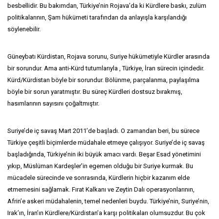
besbellidir. Bu bakımdan, Türkiye’nin Rojava’da ki Kürdlere baskı, zulüm
politikalarının, Şam hükümeti tarafından da anlayışla karşılandığı
söylenebilir.
Güneybatı Kürdistan, Rojava sorunu, Suriye hükümetiyle Kürdler arasında
bir sorundur. Ama anti-Kürd tutumlarıyla , Türkiye, İran sürecin içindedir.
Kürd/Kürdistan böyle bir sorundur. Bölünme, parçalanma, paylaşılma
böyle bir sorun yaratmıştır. Bu süreç Kürdleri dostsuz bırakmış,
hasımlarının sayısını çoğaltmıştır.
Suriye’de iç savaş Mart 2011’de başladı. O zamandan beri, bu sürece
Türkiye çeşitli biçimlerde müdahale etmeye çalışıyor. Suriye’de iç savaş
başladığında, Türkiye’nin iki büyük amacı vardı. Beşar Esad yönetimini
yıkıp, Müslüman Kardeşler’in egemen olduğu bir Suriye kurmak. Bu
mücadele sürecinde ve sonrasında, Kürdlerin hiçbir kazanım elde
etmemesini sağlamak. Fırat Kalkanı ve Zeytin Dalı operasyonlarının,
Afrin’e askeri müdahalenin, temel nedenleri buydu. Türkiye’nin, Suriye’nin,
Irak’ın, İran’ın Kürdlere/Kürdistan’a karşı politikaları olumsuzdur. Bu çok