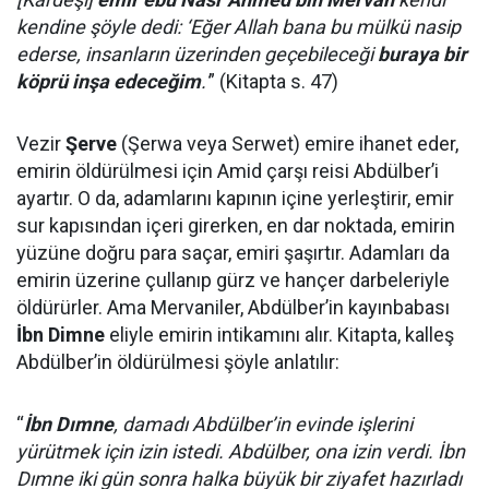
kendine şöyle dedi: ‘Eğer Allah bana bu mülkü nasip
ederse, insanların üzerinden geçebileceği
buraya bir
köprü inşa edeceğim
.'
” (Kitapta s. 47)
Vezir
Şerve
(Şerwa veya Serwet) emire ihanet eder,
emirin öldürülmesi için Amid çarşı reisi Abdülber’i
ayartır. O da, adamlarını kapının içine yerleştirir, emir
sur kapısından içeri girerken, en dar noktada, emirin
yüzüne doğru para saçar, emiri şaşırtır. Adamları da
emirin üzerine çullanıp gürz ve hançer darbeleriyle
öldürürler. Ama Mervaniler, Abdülber’in kayınbabası
İbn Dimne
eliyle emirin intikamını alır. Kitapta, kalleş
Abdülber’in öldürülmesi şöyle anlatılır:
“
İbn Dımne
, damadı Abdülber’in evinde işlerini
yürütmek için izin istedi. Abdülber, ona izin verdi. İbn
Dımne iki gün sonra halka büyük bir ziyafet hazırladı