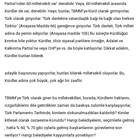
Partisi’nden 60 milletvekili var’ denebilir. Veya, 60 milletvekili arasında
Kürdler de var, denebilir. Hayır, bunlar, TBMM’ye Kürd olarak girmiyorlar,
Türk olarak giriyorlar. ‘Türk devletine vatandaşlık bağı ile bağlı olan herkes
Türktür.’ (Anayasa Madde 66) gereğince giriyorlar. Türk devleti, Türk milleti
adına da yemin ediyorlar. (Anayasa madde 103) Bu süreçte Kürdlüğün
kırıntısı bile yoktur. Kürdler, öbür siyasal partilere örneğin, Adalet ve
Kalkınma Partisi’ne veya CHP’ye vs. de böyle katılıyorlar. Dikkat edelim,
Kürdler bunları bilerek
adaylık başvurusu yapıyorlar, bunları bilerek milletvekili oluyorlar. Bu,
Kürdler adına çok büyük, çok ağır bir zaaftır.
TBMM’ye Türk olarak giren bu milletvekilleri, burada, Kürdlerin haklarını,
özgürlüklerini dile getirdikleri zaman da baskıya zulümle karşılaşıyorlar,
Türk Parlamento Tarihinde, kimlerin dokunulmazlıkları kaldırıldı? Kimler
kitlesel olarak cezaevine konuldu? Hangi belediyelerin, seçimlerle gelmiş
, hatta % 60, % 70 gibi oylarla gelmiş başkanlarının görevlerine son
veriliyor? Hangi belediyeler kayyumlarla yönetiliyor?