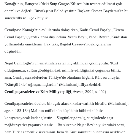
Konağı’nın, Hançepek’deki Surp Gragos Kilisesi’nin restore edilmesi çok
önemli ve değerli. Büyükşehir Belediyesinin Başkanı Osman Baydemir’in bu
süreçlerdki rolü çok büyük.
Cemilpaşa Konağı’nın avlularında dolaşırken, Kadri Cemil Paşa’yı, Ekrem
Cemil Paşa’yı, yazdıklarını düşündüm. Vecdi Bey’i, Vecdi Bey’in, Kürdistan
yollarındaki emeklerini, Irak’taki, Bağdat Cezaevi’ndeki çilelerini
düşündüm.
Nejat Cemiloğlu’nun anlatımları zaten hiç aklımdan çıkmıyordu. ‘Kürt
olduğumuzu, zulüm gördüğümüzü, asimile edildiğimizi çoğumuz biliriz
ama, Cemilpaşazadelerden Türkiye’de olanların hiçbiri, Kürt sorunuyla,
“Kürtçülükle” uğraşmamışlardır.” (Malmîsanij,
Diyarbekirli
Cemilpaşazadeler ve Kürt Milliyetçiliği
, Avesta, 2004, s. 402)
Cemilpaşazadeler, devlete bir uçak alacak kadar varlıklı bir aile. (Malmîsanij,
age. s. 183-184) Malının-mülkünün küçük bir bölümünü bile
koruyamayacak kadar güçsüz… Sürgünler görmüş, sürgünlerde ağır
mağduriyetler yaşamış bir aile… Bu süreç ve Nejat Bey’in yukarıdaki sözü,
hem Türk egemenlik sisteminin, hem de Kürt sorununun içeriğini açıklıyor.