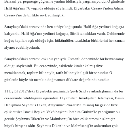
Barzani’ye, peşmerge güçlerine yardım iddiasıyla yargılanıyordu. O günlerde
Halil Ağa’nın 76 yaşında olduğu söylenirdi. Diyarbakır Cezaevi’nden Adana
Cezaevi’ne de birlikte sevk edilmiştik.
Saraykapı’daki cezaevinde ben atölye koğuşunda, Halil Ağa yedinci koğuşta
kalıyordu. Halil Ağa’nın yedinci koğuşta, Siirtli tanıdıkları vardı. O dönemde
koğuş kapıları açık olduğu için, hükümlüler, tutuklular birbirlerini her zaman
ziyaret edebiliyorlardı.
Saraykapı’daki cezaevi eski bir yapıydı. Osmanlı döneminde bir kervansaray
olduğu söylenirdi. Bu cezaevinde, eskilerde kimler kalmış diye
meraklanmak, toplum bilinciyle, tarih bilinciyle ilgili bir sorundur. O
günlerde böyle bir merakın doğmaması dikkate değer bir durumdur.
11 Eylül 2012’deki Diyarbekir gezimizde Şeyh Said ve arkadaşlarının da bu
cezaevinde tutulduğunu öğrendim. Diyarbekir Büyükşehir Belediyesi, Basın
Danışmanı Şeyhmus Diken, Araştırmacı-Yazar Malmîsanij bu gezide bize
eşlik ettiler. İsmail Beşikci Vakfı başkanı İbrahim Gürbüz’le yaptığımız bu
gezide Şeyhmus Diken’in ve Malmîsanij’in bize eşlik etmesi bizler için
büyük bir şans oldu. Şeyhmus Diken’in ve Malmîsanij’in anlatımları çok