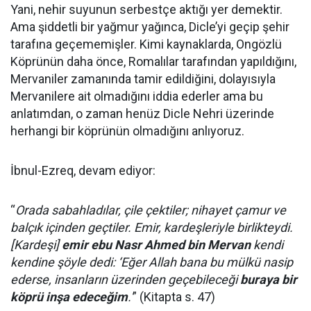
Yani, nehir suyunun serbestçe aktığı yer demektir.
Ama şiddetli bir yağmur yağınca, Dicle’yi geçip şehir
tarafına geçememişler. Kimi kaynaklarda, Ongözlü
Köprünün daha önce, Romalılar tarafından yapıldığını,
Mervaniler zamanında tamir edildiğini, dolayısıyla
Mervanilere ait olmadığını iddia ederler ama bu
anlatımdan, o zaman henüz Dicle Nehri üzerinde
herhangi bir köprünün olmadığını anlıyoruz.
İbnul-Ezreq, devam ediyor:
“
Orada sabahladılar, çile çektiler; nihayet çamur ve
balçık içinden geçtiler. Emir, kardeşleriyle birlikteydi.
[Kardeşi]
emir ebu Nasr Ahmed bin Mervan
kendi
kendine şöyle dedi: ‘Eğer Allah bana bu mülkü nasip
ederse, insanların üzerinden geçebileceği
buraya bir
köprü inşa edeceğim
.'
” (Kitapta s. 47)