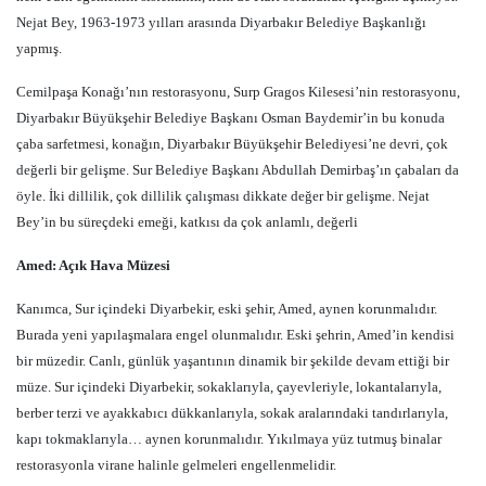
Nejat Bey, 1963-1973 yılları arasında Diyarbakır Belediye Başkanlığı
yapmış.
Cemilpaşa Konağı’nın restorasyonu, Surp Gragos Kilesesi’nin restorasyonu,
Diyarbakır Büyükşehir Belediye Başkanı Osman Baydemir’in bu konuda
çaba sarfetmesi, konağın, Diyarbakır Büyükşehir Belediyesi’ne devri, çok
değerli bir gelişme. Sur Belediye Başkanı Abdullah Demirbaş’ın çabaları da
öyle. İki dillilik, çok dillilik çalışması dikkate değer bir gelişme. Nejat
Bey’in bu süreçdeki emeği, katkısı da çok anlamlı, değerli
Amed: Açık Hava Müzesi
Kanımca, Sur içindeki Diyarbekir, eski şehir, Amed, aynen korunmalıdır.
Burada yeni yapılaşmalara engel olunmalıdır. Eski şehrin, Amed’in kendisi
bir müzedir. Canlı, günlük yaşantının dinamik bir şekilde devam ettiği bir
müze. Sur içindeki Diyarbekir, sokaklarıyla, çayevleriyle, lokantalarıyla,
berber terzi ve ayakkabıcı dükkanlarıyla, sokak aralarındaki tandırlarıyla,
kapı tokmaklarıyla… aynen korunmalıdır. Yıkılmaya yüz tutmuş binalar
restorasyonla virane halinle gelmeleri engellenmelidir.