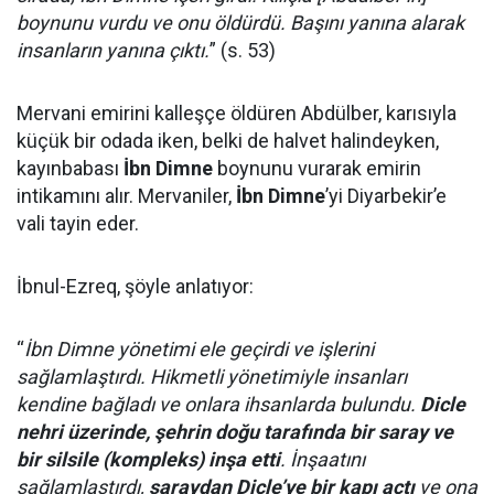
boynunu vurdu ve onu öldürdü. Başını yanına alarak
insanların yanına çıktı.
” (s. 53)
Mervani emirini kalleşçe öldüren Abdülber, karısıyla
küçük bir odada iken, belki de halvet halindeyken,
kayınbabası
İbn Dimne
boynunu vurarak emirin
intikamını alır. Mervaniler,
İbn Dimne
’yi Diyarbekir’e
vali tayin eder.
İbnul-Ezreq, şöyle anlatıyor:
“
İbn Dimne yönetimi ele geçirdi ve işlerini
sağlamlaştırdı. Hikmetli yönetimiyle insanları
kendine bağladı ve onlara ihsanlarda bulundu.
Dicle
nehri üzerinde, şehrin doğu tarafında bir saray ve
bir silsile (kompleks) inşa etti
. İnşaatını
sağlamlaştırdı,
saraydan Dicle’ye bir kapı açtı
ve ona