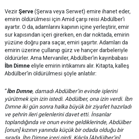
Vezir
Şerve
(Şerwa veya Serwet) emire ihanet eder,
emirin öldürülmesi için Amid çarşı reisi Abdülber’i
ayartır. O da, adamlarını kapının içine yerleştirir, emir
sur kapısından içeri girerken, en dar noktada, emirin
yüzüne doğru para saçar, emiri şaşırtır. Adamları da
emirin üzerine çullanıp gürz ve hançer darbeleriyle
öldürürler. Ama Mervaniler, Abdülber’in kayınbabası
İbn Dimne
eliyle emirin intikamını alır. Kitapta, kalleş
Abdülber’in öldürülmesi şöyle anlatılır:
“
İbn Dımne
, damadı Abdülber’in evinde işlerini
yürütmek için izin istedi. Abdülber, ona izin verdi. İbn
Dımne iki gün sonra halka büyük bir ziyafet hazırladı
ve şehrin ileri gelenlerini davet etti. İnsanlar
toplandığında ve onun evine geldiklerinde, Abdülber
[onun] kızının yanında küçük bir odada olduğu bir
sırada, İbn Dimne içeri girdi. Kılıçla [Abdülber’in]