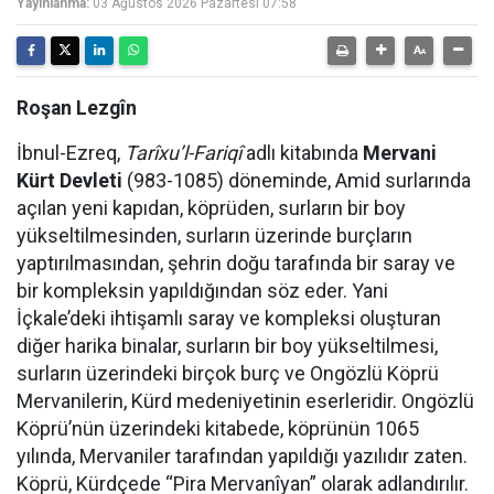
Yayınlanma:
03 Ağustos 2026 Pazartesi 07:58
Roşan Lezgîn
İbnul-Ezreq,
Tarîxu’l-Fariqî
adlı kitabında
Mervani
Kürt Devleti
(983-1085) döneminde, Amid surlarında
açılan yeni kapıdan, köprüden, surların bir boy
yükseltilmesinden, surların üzerinde burçların
yaptırılmasından, şehrin doğu tarafında bir saray ve
bir kompleksin yapıldığından söz eder. Yani
İçkale’deki ihtişamlı saray ve kompleksi oluşturan
diğer harika binalar, surların bir boy yükseltilmesi,
surların üzerindeki birçok burç ve Ongözlü Köprü
Mervanilerin, Kürd medeniyetinin eserleridir. Ongözlü
Köprü’nün üzerindeki kitabede, köprünün 1065
yılında, Mervaniler tarafından yapıldığı yazılıdır zaten.
Köprü, Kürdçede “Pira Mervanîyan” olarak adlandırılır.