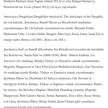
Sembola Biratiyê Aram Tigran (Amed 2012) ve yine Kakşar Oremar’ın,
Prensesa bê tac û text (Amed 2012) yol açıcı yayınlardır.
Antolojiya Dengbêjan/Dengbêjler Antolojisi/ The Antologie of the Dengbêj,
iki cilt halinde, Şeredariya, Bajarê Mezin ya Diyarbekirê tarafından
yayımlanmıştır. İki cilt halinde yayımlanan bu eserde, Mustafa Yıldız,
Muharrem Cebe, Cevahir Sadak Düzgün, İrfan Uçar, Xezal Aslan, Azad Zal’ın
emeği vardır. Birinci cilt 460 s. İkinci cilt 344 s.
Şaredariya Surê ya Amedê (Diyarbakır Sur Belediyesi) yayınları da önemlidir.
Sur Belediyesi, Naum Faik’in (1868-1930)
Beth –Nahrin kitabını, Lis
Yayınevi’yle ortaklaşa, Kürdçe-Türkçe ve Süryanice olarak yayımlamıştır.
Mıgırdıç Margosyan’ın Taxa Fille (Gavur Mahallesi) kitabını, Aras Yayınları
ile ortaklaşa içinde Kürdçe, Türkçe ve Ermenice olarak yayımlamıştır.
Şeyhmus Diken’in, Diyarbakır El Sallıyor anlatısını, Udi Yervant’ın
müziğiyle birlikte, Kürdçe, Türkçe ve İngilizce olarak yayımlamıştır. Bütün
bu süreçte, Sur Belediye Başkanı Abdullah Demirbaş yanında, Mıgırdıç
Margosyan, Pedr Gabriel Akyüz, Simon Barmano, Eliyo Dere, Kawa Nemir,
Lal Laleş, Şeyhmus Diken, Miran Janbar, Şener Özmen gibi yazarların,
aydınların büyük rolü görülmektedir.