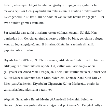
Evlere, gösterişsiz, küçük kapılardan giriliyor. Kapı, geniş, aydınlık bir
mekana açılıyor. Geniş, aydınlık bir avlu, avlunun etrafına dizilmiş odalar.
Evler genellikle iki katlı. Bir de bodrum var. Avluda havuz ve ağaçlar… Her
evde bunları görmek mümkün.
Sur içindeki bazı tarihi binaların restore edilmesi önemli. Sülüklü Han
bunlardan biri. Gençler tarafından restore edilen bu bina, gençlerin buluşup
konuştuğu, tartıştığı eğlendiği bir alan. Günün her saatinde dinamik
yaşantısı olan bir alan.
Diyarbekir, 1970’lere, 1980’lere nazaran, artık, daha Kürdi bir şehir. Kürdler,
artık yoğun bir kurumlaşma içinde. Dil, kültür konularında çok önemli
çalışmalar var. Amed Mala Dengbêjan, Dicle-Fırat Kültür merkezi, Ahmet Arif
Kültür Müzesi, Mehmet Uzun Kültür Merkezi, Ehmedê Xanî Kürd Dili ve
Edebiyatı Akademisi, Diyarbakır Cîgerxwin Kültür Merkezi… etrafında
çalışmalar, kurumlaşmalar yaşanıyor.
Weşanên Şeradariya Bajarê Mezin yê Amede (Büyükşehir Belediye
Başkanlığı’nın) yayınları dikkate değer. Kakşar Oremar’ın, Dengê Azadiye