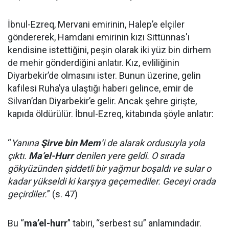
İbnul-Ezreq, Mervani emirinin, Halep’e elçiler
göndererek, Hamdani emirinin kızı Sittünnas'ı
kendisine istettiğini, peşin olarak iki yüz bin dirhem
de mehir gönderdiğini anlatır. Kız, evliliğinin
Diyarbekir’de olmasını ister. Bunun üzerine, gelin
kafilesi Ruha’ya ulaştığı haberi gelince, emir de
Silvan’dan Diyarbekir’e gelir. Ancak şehre girişte,
kapıda öldürülür. İbnul-Ezreq, kitabında şöyle anlatır:
“
Yanına
Şirve bin Mem
’i de alarak ordusuyla yola
çıktı.
Ma’el-Hurr
denilen yere geldi. O sırada
gökyüzünden şiddetli bir yağmur boşaldı ve sular o
kadar yükseldi ki karşıya geçemediler. Geceyi orada
geçirdiler.
” (s. 47)
Bu “
ma’el-hurr
” tabiri, “serbest su” anlamındadır.