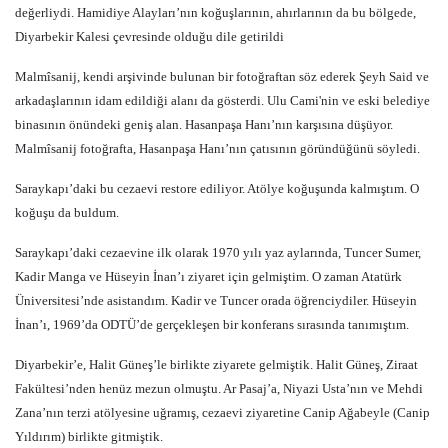
değerliydi. Hamidiye Alayları’nın koğuşlarının, ahırlarının da bu bölgede,
Diyarbekir Kalesi çevresinde olduğu dile getirildi
Malmîsanij, kendi arşivinde bulunan bir fotoğraftan söz ederek Şeyh Said ve
arkadaşlarının idam edildiği alanı da gösterdi. Ulu Cami'nin ve eski belediye
binasının önündeki geniş alan. Hasanpaşa Hanı’nın karşısına düşüyor.
Malmîsanij fotoğrafta, Hasanpaşa Hanı’nın çatısının göründüğünü söyledi.
Saraykapı’daki bu cezaevi restore ediliyor. Atölye koğuşunda kalmıştım. O
koğuşu da buldum.
Saraykapı’daki cezaevine ilk olarak 1970 yılı yaz aylarında, Tuncer Sumer,
Kadir Manga ve Hüseyin İnan’ı ziyaret için gelmiştim. O zaman Atatürk
Üniversitesi’nde asistandım. Kadir ve Tuncer orada öğrenciydiler. Hüseyin
İnan’ı, 1969’da ODTÜ’de gerçekleşen bir konferans sırasında tanımıştım.
Diyarbekir’e, Halit Güneş’le birlikte ziyarete gelmiştik. Halit Güneş, Ziraat
Fakültesi’nden henüz mezun olmuştu. Ar Pasaj’a, Niyazi Usta’nın ve Mehdi
Zana’nın terzi atölyesine uğramış, cezaevi ziyaretine Canip Ağabeyle (Canip
Yıldırım) birlikte gitmiştik.