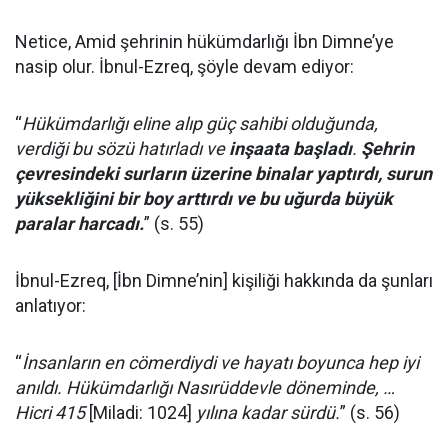
Netice, Amid şehrinin hükümdarlığı İbn Dimne’ye
nasip olur. İbnul-Ezreq, şöyle devam ediyor:
“
Hükümdarlığı eline alıp güç sahibi olduğunda,
verdiği bu sözü hatırladı ve
inşaata başladı
.
Şehrin
çevresindeki surların üzerine binalar yaptırdı, surun
yüksekliğini bir boy arttırdı ve bu uğurda büyük
paralar harcadı.
” (s. 55)
İbnul-Ezreq, [İbn Dimne’nin] kişiliği hakkında da şunları
anlatıyor:
“
İnsanların en cömerdiydi ve hayatı boyunca hep iyi
anıldı. Hükümdarlığı Nasırüddevle döneminde, …
Hicri 415
[Miladi: 1024]
yılına kadar sürdü.
” (s. 56)