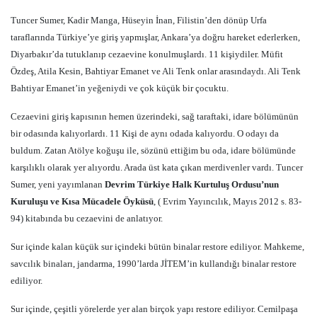
Tuncer Sumer, Kadir Manga, Hüseyin İnan, Filistin’den dönüp Urfa
taraflarında Türkiye’ye giriş yapmışlar, Ankara’ya doğru hareket ederlerken,
Diyarbakır’da tutuklanıp cezaevine konulmuşlardı. 11 kişiydiler. Müfit
Özdeş, Atila Kesin, Bahtiyar Emanet ve Ali Tenk onlar arasındaydı. Ali Tenk
Bahtiyar Emanet’in yeğeniydi ve çok küçük bir çocuktu.
Cezaevini giriş kapısının hemen üzerindeki, sağ taraftaki, idare bölümünün
bir odasında kalıyorlardı. 11 Kişi de aynı odada kalıyordu. O odayı da
buldum. Zatan Atölye koğuşu ile, sözünü ettiğim bu oda, idare bölümünde
karşılıklı olarak yer alıyordu. Arada üst kata çıkan merdivenler vardı. Tuncer
Sumer, yeni yayımlanan
Devrim Türkiye Halk Kurtuluş Ordusu’nun
Kuruluşu ve Kısa Mücadele Öyküsü
, ( Evrim Yayıncılık, Mayıs 2012 s. 83-
94) kitabında bu cezaevini de anlatıyor.
Sur içinde kalan küçük sur içindeki bütün binalar restore ediliyor. Mahkeme,
savcılık binaları, jandarma, 1990’larda JİTEM’in kullandığı binalar restore
ediliyor.
Sur içinde, çeşitli yörelerde yer alan birçok yapı restore ediliyor. Cemilpaşa