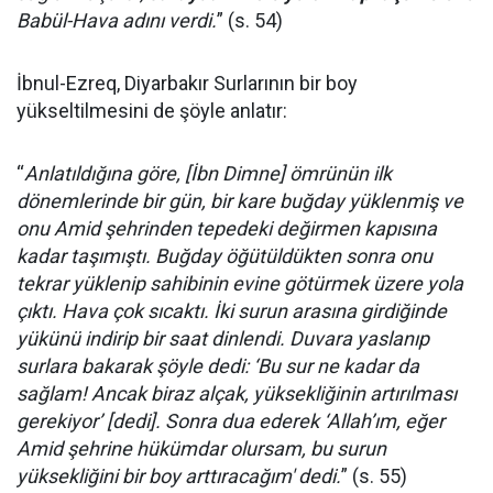
Babül-Hava adını verdi.
” (s. 54)
İbnul-Ezreq, Diyarbakır Surlarının bir boy
yükseltilmesini de şöyle anlatır:
“
Anlatıldığına göre, [İbn Dimne] ömrünün ilk
dönemlerinde bir gün, bir kare buğday yüklenmiş ve
onu Amid şehrinden tepedeki değirmen kapısına
kadar taşımıştı. Buğday öğütüldükten sonra onu
tekrar yüklenip sahibinin evine götürmek üzere yola
çıktı. Hava çok sıcaktı. İki surun arasına girdiğinde
yükünü indirip bir saat dinlendi. Duvara yaslanıp
surlara bakarak şöyle dedi: ‘Bu sur ne kadar da
sağlam! Ancak biraz alçak, yüksekliğinin artırılması
gerekiyor’ [dedi]. Sonra dua ederek ‘Allah’ım, eğer
Amid şehrine hükümdar olursam, bu surun
yüksekliğini bir boy arttıracağım' dedi.
” (s. 55)