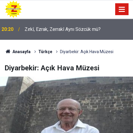
09:56
Ji Zilma Partîzanan Nimûneyeka Piçûk
Anasayfa
Türkçe
Diyarbekir: Açık Hava Müzesi
Diyarbekir: Açık Hava Müzesi