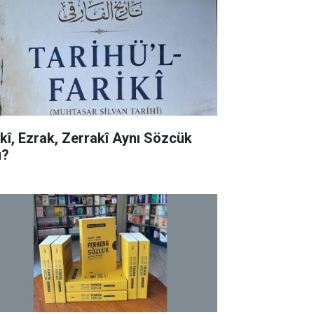
rkî, Ezrak, Zerrakî Aynı Sözcük
?