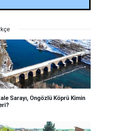
rkçe
kale Sarayı, Ongözlü Köprü Kimin
eri?