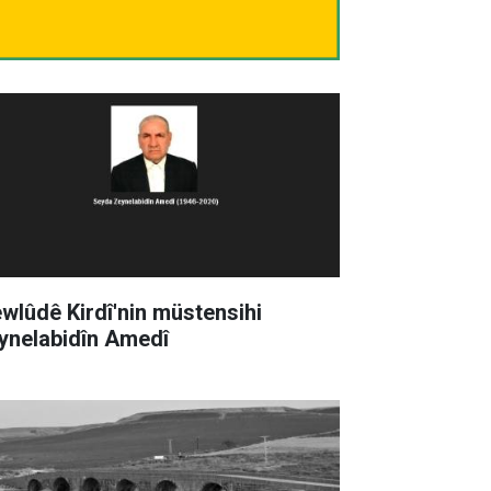
wlûdê Kirdî'nin müstensihi
ynelabidîn Amedî