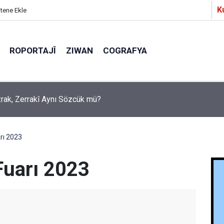
K
itene Ekle
ROPORTAJÎ
ZIWAN
COGRAFYA
a Partîzanan Nimûneyeka Piçûk
arı 2023
Fuarı 2023