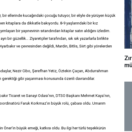
, bir ellerinde kucağındaki çocuğu tutuyor, bir eliyle de yürüyen küçük
en kitaplara da dikkatle bakıyordu. 8-9 yaşlarındaki bir kız
ımlayan bir yayınevinin sıtandından kitaplar satın aldığını izledim.
ı bir güzellik… Ziyaretçiler tarafından, sık sık yazarlarla birlikte
iyarbakır ve çevresinden değildi, Mardin, Bitlis, Siirt gibi yörelerden
Zı
mü
kadaşlar, Nezir Cibo, Şerefhan Yetiz, Öztekin Çaçan, Abdurrahman
un gerektiği gibi yaşanması konusunda özenli davrandılar.
bakır Ticaret ve Sanayi Odası’nın, DTSO Başkanı Mehmet Kaya’nın,
Koordinatörü Faruk Korkmaz’ın büyük rolü, çabası oldu. Umarım
n Öner’in büyük emeği, katkısı oldu. Bu ilgi her türlü teşekkürün