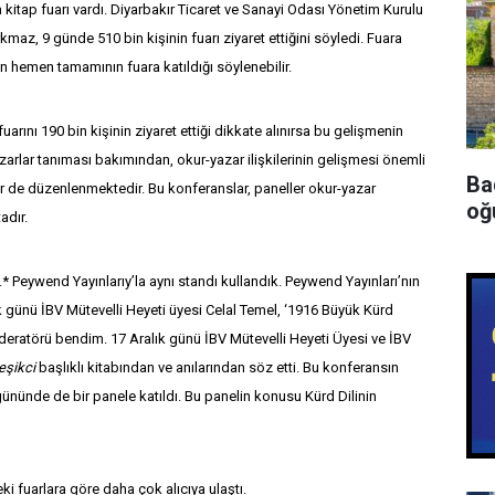
 kitap fuarı vardı. Diyarbakır Ticaret ve Sanayi Odası Yönetim Kurulu
maz, 9 günde 510 bin kişinin fuarı ziyaret ettiğini söyledi. Fuara
en hemen tamamının fuara katıldığı söylenebilir.
arını 190 bin kişinin ziyaret ettiği dikkate alınırsa bu gelişmenin
azarlar tanıması bakımından, okur-yazar ilişkilerinin gelişmesi önemli
Ba
ler de düzenlenmektedir. Bu konferanslar, paneller okur-yazar
oğu
adır.
.* Peywend Yayınlarıy’la aynı standı kullandık. Peywend Yayınları’nın
lık günü İBV Mütevelli Heyeti üyesi Celal Temel, ‘1916 Büyük Kürd
deratörü bendim. 17 Aralık günü İBV Mütevelli Heyeti Üyesi ve İBV
eşikci
başlıklı kitabından ve anılarından söz etti. Bu konferansın
ününde de bir panele katıldı. Bu panelin konusu Kürd Dilinin
ki fuarlara göre daha çok alıcıya ulaştı.