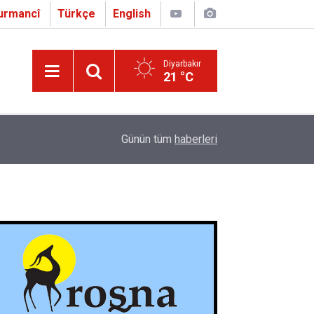
urmancî
Türkçe
English
Diyarbakır
21 °C
16:01
Çapo 3. o Hîrakerde yê Ferhengê Zazakî-Tirkî V
Günün tüm
haberleri