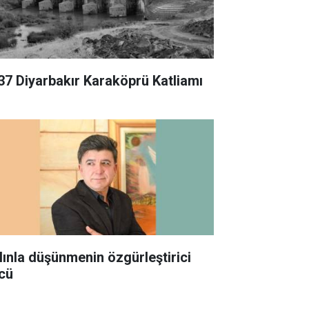
37 Diyarbakır Karaköprü Katliamı
lınla düşünmenin özgürleştirici
cü