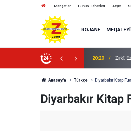
Manşetler
Günün Haberleri
Arşiv
S
ROJANE
MEQALEYÎ
k mü?
24
09:56
Ji Zilm
Anasayfa
Türkçe
Diyarbakır Kitap Fu
Diyarbakır Kitap 