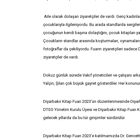
Aile olarak dolaşan ziyaretçiler de vardı. Genç kadınlar
çocuklarıyla ilgileniyordu. Bu arada standlarda sergilen
çocuğunun kendi başına dolaştığını, çocuk kitapları yay
Çocukların standlar arasında koşturmaları, oynamaları ayr
fotoğraflar da çekiliyordu. Fuarın ziyaretçileri sadece D
ziyaretçiler de vardı.
Dokuz günlük sürede Vakıf yöneticileri ve çalışanı ar
Yalçın, Şilan çok büyük gayret gösterdiler. Her konun
Diyarbakır Kitap Fuarı 2023’ün düzenlenmesinde Diyar
DTSO Yönetim Kurulu Üyesi ve Diyarbakır Kitap Fuarı 
gelecek yıllarda da bu tür girişimler sürdürülür.
Diyarbakır Kitap Fuarı 2023’e katılmamızda Dr. Gencetti