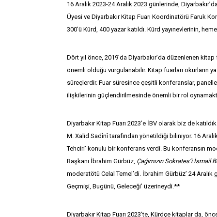
16 Aralık 2023-24 Aralık 2023 günlerinde, Diyarbakır’da
Üyesi ve Diyarbakır Kitap Fuarı Koordinatörü Faruk Kork
300’ü Kürd, 400 yazar katıldı. Kürd yayınevlerinin, hem
Dört yıl önce, 2019’da Diyarbakır’da düzenlenen kitap fu
önemli olduğu vurgulanabilir. Kitap fuarları okurların y
süreçlerdir. Fuar süresince çeşitli konferanslar, panel
ilişkilerinin güçlendirilmesinde önemli bir rol oynamakt
Diyarbakır Kitap Fuarı 2023’e İBV olarak biz de katıldık
M. Xalid Sadînî tarafından yönetildiği biliniyor. 16 Ara
Tehciri’ konulu bir konferans verdi. Bu konferansın mo
Başkanı İbrahim Gürbüz,
Çağımızın Sokrates’i İsmail B
moderatötü Celal Temel’di. İbrahim Gürbüz’ 24 Aralık g
Geçmişi, Bugünü, Geleceği’ üzerineydi.**
Diyarbakır Kitap Fuarı 2023’te, Kürdçe kitaplar da, önce