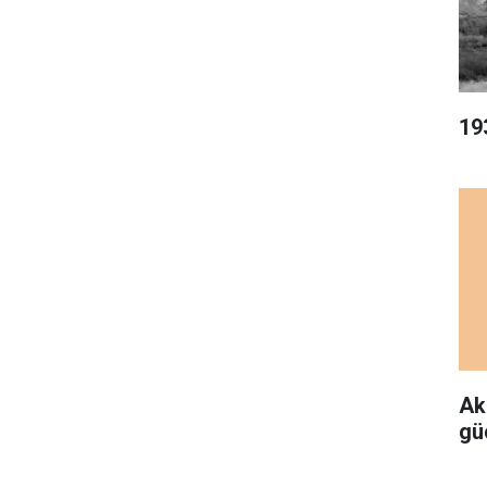
19
Ak
gü