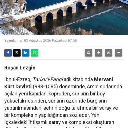
Yayınlanma:
03 Ağustos 2026 Pazartesi 07:58
Roşan Lezgîn
İbnul-Ezreq,
Tarîxu’l-Fariqî
adlı kitabında
Mervani
Kürt Devleti
(983-1085) döneminde, Amid surlarında
açılan yeni kapıdan, köprüden, surların bir boy
yükseltilmesinden, surların üzerinde burçların
yaptırılmasından, şehrin doğu tarafında bir saray ve
bir kompleksin yapıldığından söz eder. Yani
İçkale’deki ihtişamlı saray ve kompleksi oluşturan