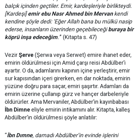
balçık içinden geçtiler. Emir, kardeşleriyle birlikteydi.
[Kardeşi]
emir ebu Nasr Ahmed bin Mervan
kendi
kendine şöyle dedi: ‘Eğer Allah bana bu mülkü nasip
ederse, insanların üzerinden geçebileceği
buraya bir
köprü inşa edeceğim
.'
” (Kitapta s. 47)
Vezir
Şerve
(Şerwa veya Serwet) emire ihanet eder,
emirin öldürülmesi için Amid çarşı reisi Abdülber’i
ayartır. O da, adamlarını kapının içine yerleştirir, emir
sur kapısından içeri girerken, en dar noktada, emirin
yüzüne doğru para saçar, emiri şaşırtır. Adamları da
emirin üzerine çullanıp gürz ve hançer darbeleriyle
öldürürler. Ama Mervaniler, Abdülber’in kayınbabası
İbn Dimne
eliyle emirin intikamını alır. Kitapta, kalleş
Abdülber’in öldürülmesi şöyle anlatılır:
“
İbn Dımne
, damadı Abdülber’in evinde işlerini