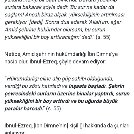
surlara bakarak şöyle dedi: ‘Bu sur ne kadar da
sağlam! Ancak biraz alçak, yüksekliğinin artırılması
gerekiyor’ [dedi]. Sonra dua ederek ‘Allah’ım, eğer
Amid şehrine hükümdar olursam, bu surun
yüksekliğini bir boy arttıracağım' dedi.
” (s. 55)
Netice, Amid şehrinin hükümdarlığı İbn Dimne’ye
nasip olur. İbnul-Ezreq, şöyle devam ediyor:
“
Hükümdarlığı eline alıp güç sahibi olduğunda,
verdiği bu sözü hatırladı ve
inşaata başladı
.
Şehrin
çevresindeki surların üzerine binalar yaptırdı, surun
yüksekliğini bir boy arttırdı ve bu uğurda büyük
paralar harcadı.
” (s. 55)
İbnul-Ezreq, [İbn Dimne’nin] kişiliği hakkında da şunları
anlatıyor: