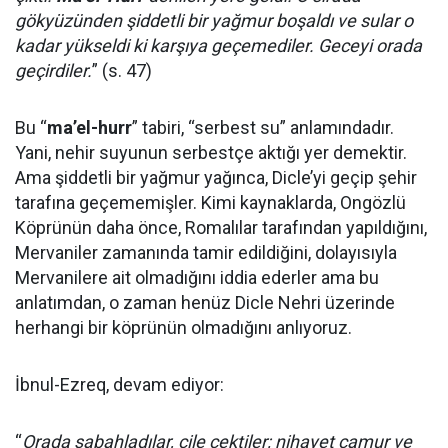
gökyüzünden şiddetli bir yağmur boşaldı ve sular o
kadar yükseldi ki karşıya geçemediler. Geceyi orada
geçirdiler.
” (s. 47)
Bu “
ma’el-hurr
” tabiri, “serbest su” anlamındadır.
Yani, nehir suyunun serbestçe aktığı yer demektir.
Ama şiddetli bir yağmur yağınca, Dicle’yi geçip şehir
tarafına geçememişler. Kimi kaynaklarda, Ongözlü
Köprünün daha önce, Romalılar tarafından yapıldığını,
Mervaniler zamanında tamir edildiğini, dolayısıyla
Mervanilere ait olmadığını iddia ederler ama bu
anlatımdan, o zaman henüz Dicle Nehri üzerinde
herhangi bir köprünün olmadığını anlıyoruz.
İbnul-Ezreq, devam ediyor:
“
Orada sabahladılar, çile çektiler; nihayet çamur ve