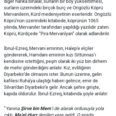
diğer harika binalar, surların bir boy yükseltilmesi,
surların üzerindeki birçok burç ve Ongözlü Köprü
Mervanilerin, Kürd medeniyetinin eserleridir. Ongözlü
Köprü’nün üzerindeki kitabede, köprünün 1065
yılında, Mervaniler tarafından yapıldığı yazılıdır zaten.
Köprü, Kürdçede “Pira Mervanîyan” olarak adlandırılır.
İbnul-Ezreq, Mervani emirinin, Halep’e elçiler
göndererek, Hamdani emirinin kızı Sittünnas'ı
kendisine istettiğini, peşin olarak iki yüz bin dirhem
de mehir gönderdiğini anlatır. Kız, evliliğinin
Diyarbekir’de olmasını ister. Bunun üzerine, gelin
kafilesi Ruha’ya ulaştığı haberi gelince, emir de
Silvan’dan Diyarbekir’e gelir. Ancak şehre girişte,
kapıda öldürülür. İbnul-Ezreq, kitabında şöyle anlatır:
“
Yanına
Şirve bin Mem
’i de alarak ordusuyla yola
çıktı.
Ma’el-Hurr
denilen yere geldi. O sırada