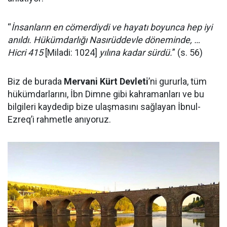
“
İnsanların en cömerdiydi ve hayatı boyunca hep iyi
anıldı. Hükümdarlığı Nasırüddevle döneminde, …
Hicri 415
[Miladi: 1024]
yılına kadar sürdü.
” (s. 56)
Biz de burada
Mervani Kürt Devleti
’ni gururla, tüm
hükümdarlarını, İbn Dimne gibi kahramanları ve bu
bilgileri kaydedip bize ulaşmasını sağlayan İbnul-
Ezreq’i rahmetle anıyoruz.