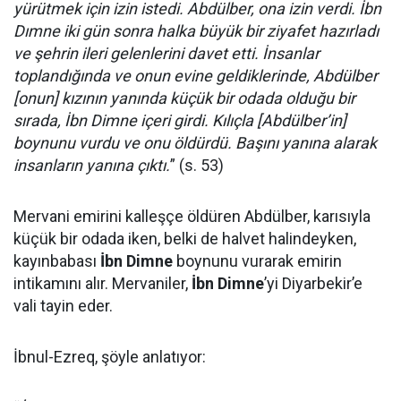
yürütmek için izin istedi. Abdülber, ona izin verdi. İbn
Dımne iki gün sonra halka büyük bir ziyafet hazırladı
ve şehrin ileri gelenlerini davet etti. İnsanlar
toplandığında ve onun evine geldiklerinde, Abdülber
[onun] kızının yanında küçük bir odada olduğu bir
sırada, İbn Dimne içeri girdi. Kılıçla [Abdülber’in]
boynunu vurdu ve onu öldürdü. Başını yanına alarak
insanların yanına çıktı.
” (s. 53)
Mervani emirini kalleşçe öldüren Abdülber, karısıyla
küçük bir odada iken, belki de halvet halindeyken,
kayınbabası
İbn Dimne
boynunu vurarak emirin
intikamını alır. Mervaniler,
İbn Dimne
’yi Diyarbekir’e
vali tayin eder.
İbnul-Ezreq, şöyle anlatıyor: