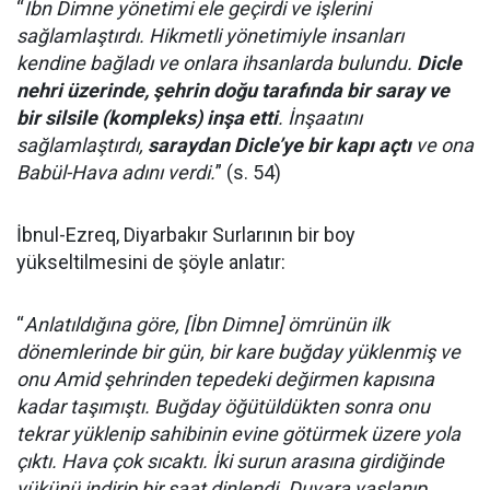
“
İbn Dimne yönetimi ele geçirdi ve işlerini
sağlamlaştırdı. Hikmetli yönetimiyle insanları
kendine bağladı ve onlara ihsanlarda bulundu.
Dicle
nehri üzerinde, şehrin doğu tarafında bir saray ve
bir silsile (kompleks) inşa etti
. İnşaatını
sağlamlaştırdı,
saraydan Dicle’ye bir kapı açtı
ve ona
Babül-Hava adını verdi.
” (s. 54)
İbnul-Ezreq, Diyarbakır Surlarının bir boy
yükseltilmesini de şöyle anlatır:
“
Anlatıldığına göre, [İbn Dimne] ömrünün ilk
dönemlerinde bir gün, bir kare buğday yüklenmiş ve
onu Amid şehrinden tepedeki değirmen kapısına
kadar taşımıştı. Buğday öğütüldükten sonra onu
tekrar yüklenip sahibinin evine götürmek üzere yola
çıktı. Hava çok sıcaktı. İki surun arasına girdiğinde
yükünü indirip bir saat dinlendi. Duvara yaslanıp