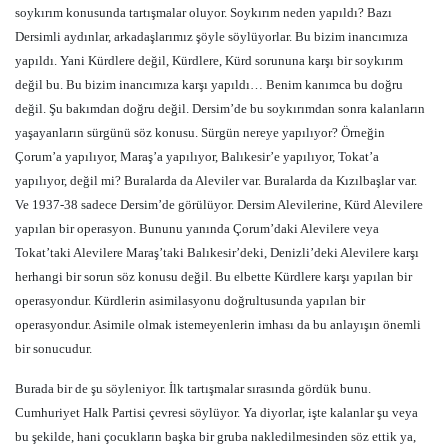
soykırım konusunda tartışmalar oluyor. Soykırım neden yapıldı? Bazı
Dersimli aydınlar, arkadaşlarımız şöyle söylüyorlar. Bu bizim inancımıza
yapıldı. Yani Kürdlere değil, Kürdlere, Kürd sorununa karşı bir soykırım
değil bu. Bu bizim inancımıza karşı yapıldı… Benim kanımca bu doğru
değil. Şu bakımdan doğru değil. Dersim’de bu soykırımdan sonra kalanların
yaşayanların sürgünü söz konusu. Sürgün nereye yapılıyor? Örneğin
Çorum’a yapılıyor, Maraş’a yapılıyor, Balıkesir’e yapılıyor, Tokat’a
yapılıyor, değil mi? Buralarda da Aleviler var. Buralarda da Kızılbaşlar var.
Ve 1937-38 sadece Dersim’de görülüyor. Dersim Alevilerine, Kürd Alevilere
yapılan bir operasyon. Bununu yanında Çorum’daki Alevilere veya
Tokat’taki Alevilere Maraş’taki Balıkesir’deki, Denizli’deki Alevilere karşı
herhangi bir sorun söz konusu değil. Bu elbette Kürdlere karşı yapılan bir
operasyondur. Kürdlerin asimilasyonu doğrultusunda yapılan bir
operasyondur. Asimile olmak istemeyenlerin imhası da bu anlayışın önemli
bir sonucudur.
Burada bir de şu söyleniyor. İlk tartışmalar sırasında gördük bunu.
Cumhuriyet Halk Partisi çevresi söylüyor. Ya diyorlar, işte kalanlar şu veya
bu şekilde, hani çocukların başka bir gruba nakledilmesinden söz ettik ya,