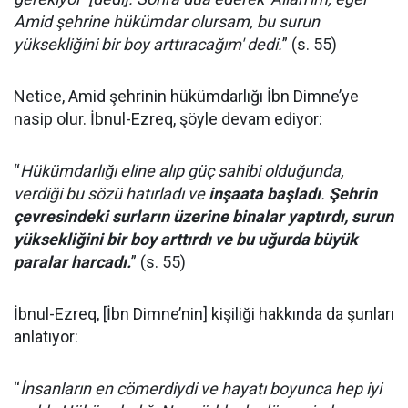
Amid şehrine hükümdar olursam, bu surun
yüksekliğini bir boy arttıracağım' dedi.
” (s. 55)
Netice, Amid şehrinin hükümdarlığı İbn Dimne’ye
nasip olur. İbnul-Ezreq, şöyle devam ediyor:
“
Hükümdarlığı eline alıp güç sahibi olduğunda,
verdiği bu sözü hatırladı ve
inşaata başladı
.
Şehrin
çevresindeki surların üzerine binalar yaptırdı, surun
yüksekliğini bir boy arttırdı ve bu uğurda büyük
paralar harcadı.
” (s. 55)
İbnul-Ezreq, [İbn Dimne’nin] kişiliği hakkında da şunları
anlatıyor:
“
İnsanların en cömerdiydi ve hayatı boyunca hep iyi