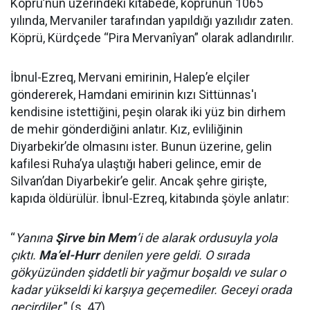
Köprü’nün üzerindeki kitabede, köprünün 1065
yılında, Mervaniler tarafından yapıldığı yazılıdır zaten.
Köprü, Kürdçede “Pira Mervanîyan” olarak adlandırılır.
İbnul-Ezreq, Mervani emirinin, Halep’e elçiler
göndererek, Hamdani emirinin kızı Sittünnas'ı
kendisine istettiğini, peşin olarak iki yüz bin dirhem
de mehir gönderdiğini anlatır. Kız, evliliğinin
Diyarbekir’de olmasını ister. Bunun üzerine, gelin
kafilesi Ruha’ya ulaştığı haberi gelince, emir de
Silvan’dan Diyarbekir’e gelir. Ancak şehre girişte,
kapıda öldürülür. İbnul-Ezreq, kitabında şöyle anlatır:
“
Yanına
Şirve bin Mem
’i de alarak ordusuyla yola
çıktı.
Ma’el-Hurr
denilen yere geldi. O sırada
gökyüzünden şiddetli bir yağmur boşaldı ve sular o
kadar yükseldi ki karşıya geçemediler. Geceyi orada
geçirdiler.
” (s. 47)