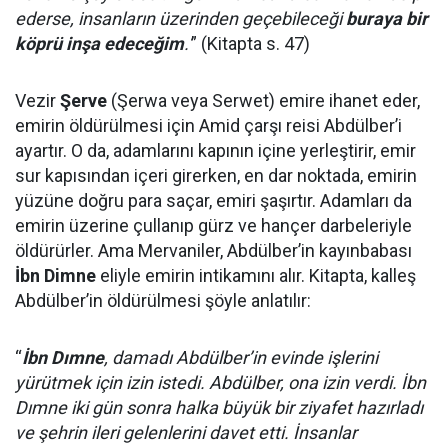
ederse, insanların üzerinden geçebileceği
buraya bir
köprü inşa edeceğim
.'
” (Kitapta s. 47)
Vezir
Şerve
(Şerwa veya Serwet) emire ihanet eder,
emirin öldürülmesi için Amid çarşı reisi Abdülber’i
ayartır. O da, adamlarını kapının içine yerleştirir, emir
sur kapısından içeri girerken, en dar noktada, emirin
yüzüne doğru para saçar, emiri şaşırtır. Adamları da
emirin üzerine çullanıp gürz ve hançer darbeleriyle
öldürürler. Ama Mervaniler, Abdülber’in kayınbabası
İbn Dimne
eliyle emirin intikamını alır. Kitapta, kalleş
Abdülber’in öldürülmesi şöyle anlatılır:
“
İbn Dımne
, damadı Abdülber’in evinde işlerini
yürütmek için izin istedi. Abdülber, ona izin verdi. İbn
Dımne iki gün sonra halka büyük bir ziyafet hazırladı
ve şehrin ileri gelenlerini davet etti. İnsanlar