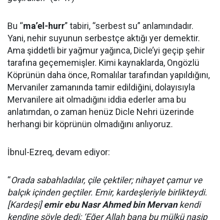
Bu “
ma’el-hurr
” tabiri, “serbest su” anlamındadır.
Yani, nehir suyunun serbestçe aktığı yer demektir.
Ama şiddetli bir yağmur yağınca, Dicle’yi geçip şehir
tarafına geçememişler. Kimi kaynaklarda, Ongözlü
Köprünün daha önce, Romalılar tarafından yapıldığını,
Mervaniler zamanında tamir edildiğini, dolayısıyla
Mervanilere ait olmadığını iddia ederler ama bu
anlatımdan, o zaman henüz Dicle Nehri üzerinde
herhangi bir köprünün olmadığını anlıyoruz.
İbnul-Ezreq, devam ediyor:
“
Orada sabahladılar, çile çektiler; nihayet çamur ve
balçık içinden geçtiler. Emir, kardeşleriyle birlikteydi.
[Kardeşi]
emir ebu Nasr Ahmed bin Mervan
kendi
kendine şöyle dedi: ‘Eğer Allah bana bu mülkü nasip