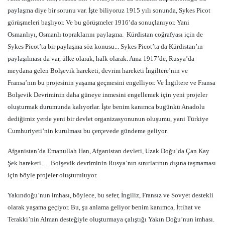
paylaşma diye bir sorunu var. İşte biliyoruz 1915 yılı sonunda, Sykes Picot
görüşmeleri başlıyor. Ve bu görüşmeler 1916’da sonuçlanıyor. Yani
Osmanlıyı, Osmanlı topraklarını paylaşma.
Kürdistan coğrafyası için de
Sykes Picot’ta bir paylaşma söz konusu... Sykes Picot’ta da Kürdistan’ın
paylaşılması da var, ülke olarak, halk olarak. Ama 1917’de, Rusya’da
meydana gelen Bolşevik hareketi, devrim hareketi İngiltere’nin ve
Fransa’nın bu projesinin yaşama geçmesini engelliyor. Ve İngiltere ve Fransa
Bolşevik Devriminin daha güneye inmesini engellemek için yeni projeler
oluşturmak durumunda kalıyorlar. İşte benim kanımca bugünkü Anadolu
dediğimiz yerde yeni bir devlet organizasyonunun oluşumu, yani Türkiye
Cumhuriyeti’nin kurulması bu çerçevede gündeme geliyor.
Afganistan’da Emanullah Han, Afganistan devleti, Uzak Doğu’da Çan Kay
Şek hareketi…
Bolşevik devriminin Rusya’nın sınırlarının dışına taşmaması
için böyle projeler oluşturuluyor.
Yakındoğu’nun imhası, böylece, bu sefer, İngiliz, Fransız ve Sovyet destekli
olarak yaşama geçiyor. Bu, şu anlama geliyor benim kanımca, İttihat ve
Terakki’nin Alman desteğiyle oluşturmaya çalıştığı Yakın Doğu’nun imhası.