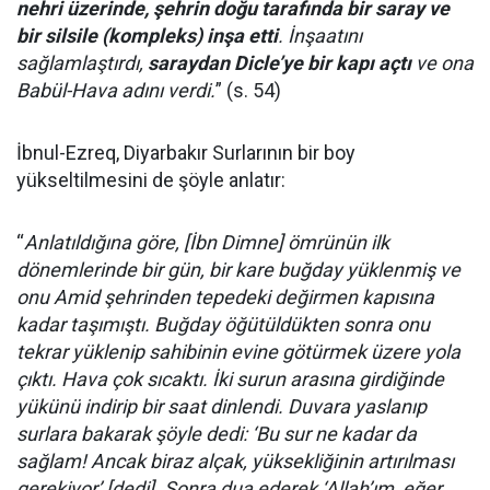
nehri üzerinde, şehrin doğu tarafında bir saray ve
bir silsile (kompleks) inşa etti
. İnşaatını
sağlamlaştırdı,
saraydan Dicle’ye bir kapı açtı
ve ona
Babül-Hava adını verdi.
” (s. 54)
İbnul-Ezreq, Diyarbakır Surlarının bir boy
yükseltilmesini de şöyle anlatır:
“
Anlatıldığına göre, [İbn Dimne] ömrünün ilk
dönemlerinde bir gün, bir kare buğday yüklenmiş ve
onu Amid şehrinden tepedeki değirmen kapısına
kadar taşımıştı. Buğday öğütüldükten sonra onu
tekrar yüklenip sahibinin evine götürmek üzere yola
çıktı. Hava çok sıcaktı. İki surun arasına girdiğinde
yükünü indirip bir saat dinlendi. Duvara yaslanıp
surlara bakarak şöyle dedi: ‘Bu sur ne kadar da
sağlam! Ancak biraz alçak, yüksekliğinin artırılması
gerekiyor’ [dedi]. Sonra dua ederek ‘Allah’ım, eğer