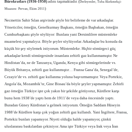
Bürokratları (1936-1950)
adını taşımaktadır. (
Derleyenler, Tuba Akekmekçi-
)
Muazzez
Pervan, Ekim 2011
Necmettin Sahir Sılan arşivinde şöyle bir belirleme de var arkadaşlar.
Yöneticiler, örneğin, Genelkurmay Başkanı, örneğin Başbakan, örneğin
Cumhurbaşkanı şöyle söylüyor: Bunlara yani Dersimlilere müstemleke
muamelesi yapmalıyız. Böyle şeyler söylüyorlar. Arkadaşlar bu konuda da
küçük bir şey söylemek istiyorum. Müstemleke. Hiçbir sömürgeci güç
arkadaşlar kendi sömürgesinde insanlara zehirli gaz kullanmamıştır. Ne
Hindistan’da, ne de Tanzanya, Uganda, Kenya gibi sömürgelerinde vs.
Büyük Britanya, zehirli gaz kullanmıştır… Fransa Gana’da, Senegal’de,
Cezayir’de vs. zehirli gaz kullanma yoluna başvurmamıştır. Veya Portekiz,
Angola’da, Mozambik’te, Gine Bissau’da böyle şeyler yapmamıştır. Zehirli
gaz örneğin Türkiye işte çok yakın bir şekilde görüyoruz, Kürdlere karşı
bunu hem 1938’de yaptı hem de 1911’de veya daha öncesinde yaptı.
Buradan Güney Kürdistan’a gelmek istiyorum. Örneğin Saddam Hüseyin
1988’de Kürdlere karşı çok yoğun zehirli gaz kullandı. Yani İngiltere, Fransa,
Portekiz bunları yapamıyor. Niyeti olduğu halde yapamıyor, çünkü
uluslararası baskılardan çekiniyor. Ama işte Türkiye veya Irak veya İran