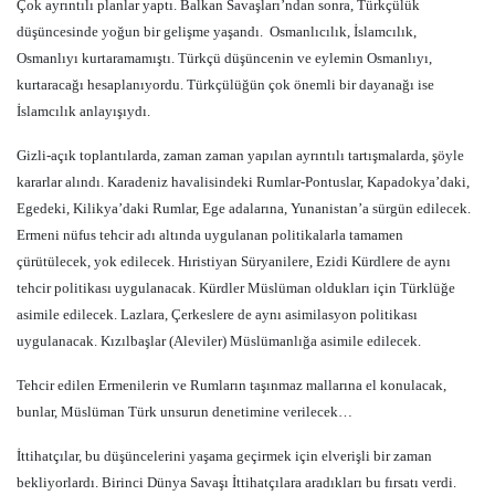
Çok ayrıntılı planlar yaptı. Balkan Savaşları’ndan sonra, Türkçülük
düşüncesinde yoğun bir gelişme yaşandı.
Osmanlıcılık, İslamcılık,
Osmanlıyı kurtaramamıştı. Türkçü düşüncenin ve eylemin Osmanlıyı,
kurtaracağı hesaplanıyordu. Türkçülüğün çok önemli bir dayanağı ise
İslamcılık anlayışıydı.
Gizli-açık toplantılarda, zaman zaman yapılan ayrıntılı tartışmalarda, şöyle
kararlar alındı. Karadeniz havalisindeki Rumlar-Pontuslar, Kapadokya’daki,
Egedeki, Kilikya’daki Rumlar, Ege adalarına, Yunanistan’a sürgün edilecek.
Ermeni nüfus tehcir adı altında uygulanan politikalarla tamamen
çürütülecek, yok edilecek. Hıristiyan Süryanilere, Ezidi Kürdlere de aynı
tehcir politikası uygulanacak. Kürdler Müslüman oldukları için Türklüğe
asimile edilecek. Lazlara, Çerkeslere de aynı asimilasyon politikası
uygulanacak. Kızılbaşlar (Aleviler) Müslümanlığa asimile edilecek.
Tehcir edilen Ermenilerin ve Rumların taşınmaz mallarına el konulacak,
bunlar, Müslüman Türk unsurun denetimine verilecek…
İttihatçılar, bu düşüncelerini yaşama geçirmek için elverişli bir zaman
bekliyorlardı. Birinci Dünya Savaşı İttihatçılara aradıkları bu fırsatı verdi.