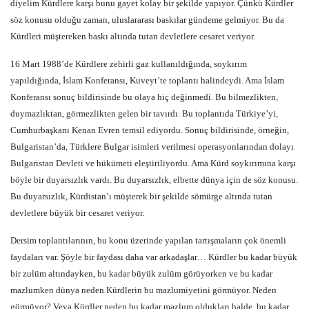
diyelim Kürdlere karşı bunu gayet kolay bir şekilde yapıyor. Çünkü Kürdler
söz konusu olduğu zaman, uluslararası baskılar gündeme gelmiyor. Bu da
Kürdleri müştereken baskı altında tutan devletlere cesaret veriyor.
16 Mart 1988’de Kürdlere zehirli gaz kullanıldığında, soykırım
yapıldığında, İslam Konferansı, Kuveyt’te toplantı halindeydi. Ama İslam
Konferansı sonuç bildirisinde bu olaya hiç değinmedi. Bu bilmezlikten,
duymazlıktan, görmezlikten gelen bir tavırdı. Bu toplantıda Türkiye’yi,
Cumhurbaşkanı Kenan Evren temsil ediyordu. Sonuç bildirisinde, örneğin,
Bulgaristan’da, Türklere Bulgar isimleri verilmesi operasyonlarından dolayı
Bulgaristan Devleti ve hükümeti eleştiriliyordu. Ama Kürd soykırımına karşı
böyle bir duyarsızlık vardı. Bu duyarsızlık, elbette dünya için de söz konusu.
Bu duyarsızlık, Kürdistan’ı müşterek bir şekilde sömürge altında tutan
devletlere büyük bir cesaret veriyor.
Dersim toplantılarının, bu konu üzerinde yapılan tartışmaların çok önemli
faydaları var. Şöyle bir faydası daha var arkadaşlar… Kürdler bu kadar büyük
bir zulüm altındayken, bu kadar büyük zulüm görüyorken ve bu kadar
mazlumken dünya neden Kürdlerin bu mazlumiyetini görmüyor. Neden
görmüyor? Veya Kürdler neden bu kadar mazlum oldukları halde, bu kadar