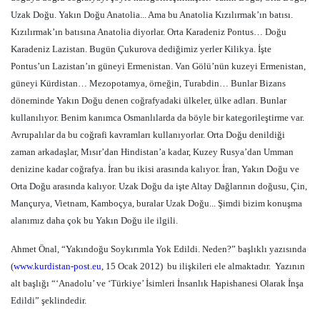
Uzak Doğu. Yakın Doğu Anatolia... Ama bu Anatolia Kızılırmak’ın batısı.
Kızılırmak’ın batısına Anatolia diyorlar. Orta Karadeniz Pontus… Doğu
Karadeniz Lazistan. Bugün Çukurova dediğimiz yerler Kilikya. İşte
Pontus’un Lazistan’ın güneyi Ermenistan. Van Gölü’nün kuzeyi Ermenistan,
güneyi Kürdistan… Mezopotamya, örneğin, Turabdin… Bunlar Bizans
döneminde Yakın Doğu denen coğrafyadaki ülkeler, ülke adları. Bunlar
kullanılıyor. Benim kanımca Osmanlılarda da böyle bir kategorileştirme var.
Avrupalılar da bu coğrafi kavramları kullanıyorlar. Orta Doğu denildiği
zaman arkadaşlar, Mısır’dan Hindistan’a kadar, Kuzey Rusya’dan Umman
denizine kadar coğrafya. İran bu ikisi arasında kalıyor. İran, Yakın Doğu ve
Orta Doğu arasında kalıyor. Uzak Doğu da işte Altay Dağlarının doğusu, Çin,
Mançurya, Vietnam, Kamboçya, buralar Uzak Doğu... Şimdi bizim konuşma
alanımız daha çok bu Yakın Doğu ile ilgili.
Ahmet Önal, “Yakındoğu Soykırımla Yok Edildi. Neden?” başlıklı yazısında
(
www.kurdistan-post.eu
, 15 Ocak 2012)
bu ilişkileri ele almaktadır.
Yazının
alt başlığı “‘Anadolu’ ve ‘Türkiye’ İsimleri İnsanlık Hapishanesi Olarak İnşa
Edildi” şeklindedir.