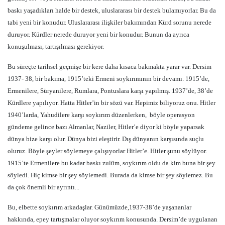
baskı yaşadıkları halde bir destek, uluslararası bir destek bulamıyorlar. Bu da
tabi yeni bir konudur. Uluslararası ilişkiler bakımından Kürd sorunu nerede
duruyor. Kürdler nerede duruyor yeni bir konudur. Bunun da ayrıca
konuşulması, tartışılması gerekiyor.
Bu süreçte tarihsel geçmişe bir kere daha kısaca bakmakta yarar var. Dersim
1937- 38, bir bakıma, 1915’teki Ermeni soykırımının bir devamı. 1915’de,
Ermenilere, Süryanilere, Rumlara, Pontuslara karşı yapılmış. 1937’de, 38’de
Kürdlere yapılıyor. Hatta Hitler’in bir sözü var. Hepimiz biliyoruz onu. Hitler
1940’larda, Yahudilere karşı soykırım düzenlerken,
böyle operasyon
gündeme gelince bazı Almanlar, Naziler, Hitler’e diyor ki böyle yaparsak
dünya bize karşı olur. Dünya bizi eleştirir. Dış dünyanın karşısında suçlu
oluruz. Böyle şeyler söylemeye çalışıyorlar Hitler’e. Hitler şunu söylüyor.
1915’te Ermenilere bu kadar baskı zulüm, soykırım oldu da kim buna bir şey
söyledi. Hiç kimse bir şey söylemedi. Burada da kimse bir şey söylemez. Bu
da çok önemli bir ayrıntı...
Bu, elbette soykırım arkadaşlar. Günümüzde,1937-38’de yaşananlar
hakkında, epey tartışmalar oluyor soykırım konusunda. Dersim’de uygulanan