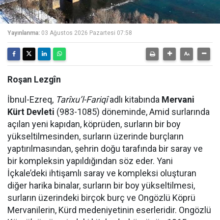
Yayınlanma:
03 Ağustos 2026 Pazartesi 07:58
Roşan Lezgîn
İbnul-Ezreq,
Tarîxu’l-Fariqî
adlı kitabında
Mervani
Kürt Devleti
(983-1085) döneminde, Amid surlarında
açılan yeni kapıdan, köprüden, surların bir boy
yükseltilmesinden, surların üzerinde burçların
yaptırılmasından, şehrin doğu tarafında bir saray ve
bir kompleksin yapıldığından söz eder. Yani
İçkale’deki ihtişamlı saray ve kompleksi oluşturan
diğer harika binalar, surların bir boy yükseltilmesi,
surların üzerindeki birçok burç ve Ongözlü Köprü
Mervanilerin, Kürd medeniyetinin eserleridir. Ongözlü