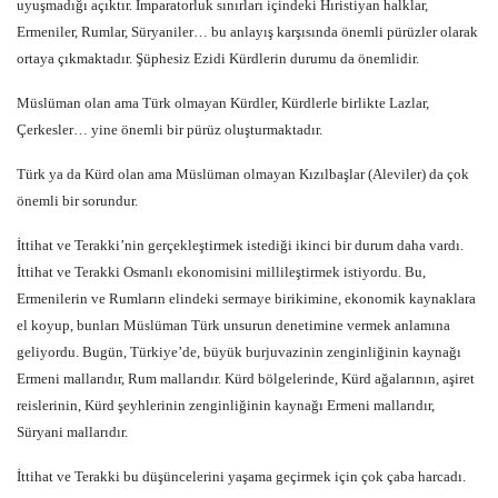
uyuşmadığı açıktır. İmparatorluk sınırları içindeki Hıristiyan halklar,
Ermeniler, Rumlar, Süryaniler… bu anlayış karşısında önemli pürüzler olarak
ortaya çıkmaktadır. Şüphesiz Ezidi Kürdlerin durumu da önemlidir.
Müslüman olan ama Türk olmayan Kürdler, Kürdlerle birlikte Lazlar,
Çerkesler… yine önemli bir pürüz oluşturmaktadır.
Türk ya da Kürd olan ama Müslüman olmayan Kızılbaşlar (Aleviler) da çok
önemli bir sorundur.
İttihat ve Terakki’nin gerçekleştirmek istediği ikinci bir durum daha vardı.
İttihat ve Terakki Osmanlı ekonomisini millileştirmek istiyordu. Bu,
Ermenilerin ve Rumların elindeki sermaye birikimine, ekonomik kaynaklara
el koyup, bunları Müslüman Türk unsurun denetimine vermek anlamına
geliyordu. Bugün, Türkiye’de, büyük burjuvazinin zenginliğinin kaynağı
Ermeni mallarıdır, Rum mallarıdır. Kürd bölgelerinde, Kürd ağalarının, aşiret
reislerinin, Kürd şeyhlerinin zenginliğinin kaynağı Ermeni mallarıdır,
Süryani mallarıdır.
İttihat ve Terakki bu düşüncelerini yaşama geçirmek için çok çaba harcadı.