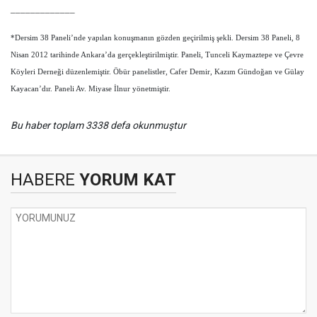
_____________
*Dersim 38 Paneli’nde yapılan konuşmanın gözden geçirilmiş şekli. Dersim 38 Paneli, 8
Nisan 2012 tarihinde Ankara’da gerçekleştirilmiştir. Paneli, Tunceli Kaymaztepe ve Çevre
Köyleri Derneği düzenlemiştir. Öbür panelistler, Cafer Demir, Kazım Gündoğan ve Gülay
Kayacan’dır. Paneli Av. Miyase İlnur yönetmiştir.
Bu haber toplam 3338 defa okunmuştur
HABERE
YORUM KAT