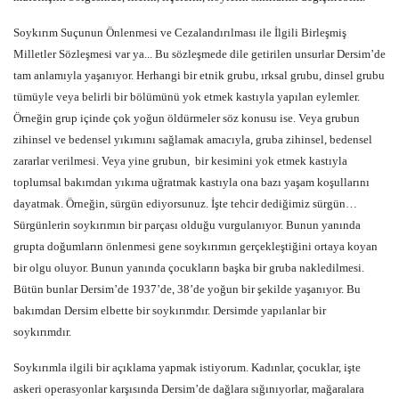
Soykırım Suçunun Önlenmesi ve Cezalandırılması ile İlgili Birleşmiş
Milletler Sözleşmesi var ya... Bu sözleşmede dile getirilen unsurlar Dersim’de
tam anlamıyla yaşanıyor. Herhangi bir etnik grubu, ırksal grubu, dinsel grubu
tümüyle veya belirli bir bölümünü yok etmek kastıyla yapılan eylemler.
Örneğin grup içinde çok yoğun öldürmeler söz konusu ise. Veya grubun
zihinsel ve bedensel yıkımını sağlamak amacıyla, gruba zihinsel, bedensel
zararlar verilmesi. Veya yine grubun,
bir kesimini yok etmek kastıyla
toplumsal bakımdan yıkıma uğratmak kastıyla ona bazı yaşam koşullarını
dayatmak. Örneğin, sürgün ediyorsunuz. İşte tehcir dediğimiz sürgün…
Sürgünlerin soykırımın bir parçası olduğu vurgulanıyor. Bunun yanında
grupta doğumların önlenmesi gene soykırımın gerçekleştiğini ortaya koyan
bir olgu oluyor. Bunun yanında çocukların başka bir gruba nakledilmesi.
Bütün bunlar Dersim’de 1937’de, 38’de yoğun bir şekilde yaşanıyor. Bu
bakımdan Dersim elbette bir soykırımdır. Dersimde yapılanlar bir
soykırımdır.
Soykırımla ilgili bir açıklama yapmak istiyorum. Kadınlar, çocuklar, işte
askeri operasyonlar karşısında Dersim’de dağlara sığınıyorlar, mağaralara