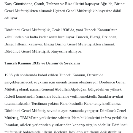
Kars, Gümüşhane, Çoruh, Trabzon ve Rize illerini kapsıyor. Ağrı’da, Birinci
Genel Müfettişlikten alınarak Üçüncü Genel Müfettişlik bünyesine dâhil
ediliyor.
Dördüncü Genel Müfettişlik, Ocak 1936’da, yani Tunceli Kanunu’nun
kabulünden bir hafta kadar sonra kuruluyor. Tunceli, Elazığ, Erzincan,
Bingöl illerini kapsıyor. Elazığ Birinci Genel Müfettişlikten alınarak
Dördüncü Genel Müfettişlik bünyesine alınıyor.
Tunceli Kanunu 1935 ve Dersim’de Soykırım
1935 yılı sonlarında kabul edilen Tunceli Kanunu, Dersim’de
gerçekleştirilecek soykırım için önemli zemin oluşturuyor. Dördüncü Genel
Müfettiş olarak atanan General Abdullah Alpdoğan, bölgedeki en yüksek
rütbeli komutandır. Sanıklara iddianame verilmemektedir. Sanıklar avukat
tutamamaktadır. Tercüman yoktur. Karar kesindir. Karar temyiz edilemez.
Dördüncü Genel Müfettiş, savcıdır, aynı zamanda yargıçtır. Dördüncü Genel
Müfettiş, TBMM’nin yetkilerine sahiptir. İdam hükümlerini infaza yetkilidir.
İnsanları, aileleri yerlerinden yurtlarından koparıp sürgün edebilir. Dördüncü
müfettişlik bölgesinde, illerin, ilçelerin, köylerin sınırlarını değiştirebilir.