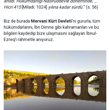
anıldı. Hükümdarlığı Nasırüddevle döneminde, …
Hicri 415
[Miladi: 1024]
yılına kadar sürdü.
” (s. 56)
Biz de burada
Mervani Kürt Devleti
’ni gururla, tüm
hükümdarlarını, İbn Dimne gibi kahramanları ve bu
bilgileri kaydedip bize ulaşmasını sağlayan İbnul-
Ezreq’i rahmetle anıyoruz.