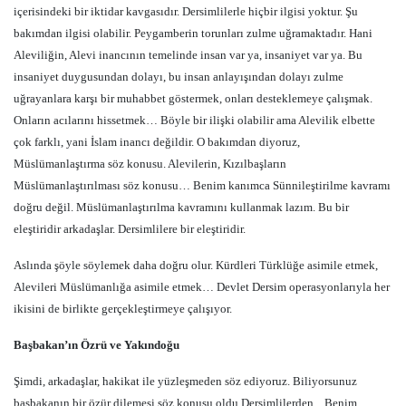
içerisindeki bir iktidar kavgasıdır. Dersimlilerle hiçbir ilgisi yoktur. Şu
bakımdan ilgisi olabilir. Peygamberin torunları zulme uğramaktadır. Hani
Aleviliğin, Alevi inancının temelinde insan var ya, insaniyet var ya. Bu
insaniyet duygusundan dolayı, bu insan anlayışından dolayı zulme
uğrayanlara karşı bir muhabbet göstermek, onları desteklemeye çalışmak.
Onların acılarını hissetmek… Böyle bir ilişki olabilir ama Alevilik elbette
çok farklı, yani İslam inancı değildir. O bakımdan diyoruz,
Müslümanlaştırma söz konusu. Alevilerin, Kızılbaşların
Müslümanlaştırılması söz konusu… Benim kanımca Sünnileştirilme kavramı
doğru değil. Müslümanlaştırılma kavramını kullanmak lazım. Bu bir
eleştiridir arkadaşlar. Dersimlilere bir eleştiridir.
Aslında şöyle söylemek daha doğru olur. Kürdleri Türklüğe asimile etmek,
Alevileri Müslümanlığa asimile etmek… Devlet Dersim operasyonlarıyla her
ikisini de birlikte gerçekleştirmeye çalışıyor.
Başbakan’ın Özrü ve Yakındoğu
Şimdi, arkadaşlar, hakikat ile yüzleşmeden söz ediyoruz. Biliyorsunuz
başbakanın bir özür dilemesi söz konusu oldu Dersimlilerden... Benim