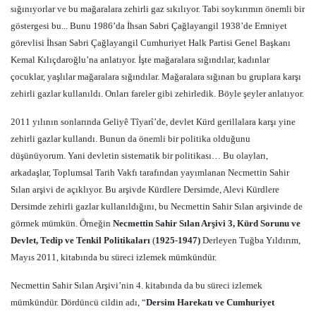
sığınıyorlar ve bu mağaralara zehirli gaz sıkılıyor. Tabi soykırımın önemli bir
göstergesi bu... Bunu 1986’da İhsan Sabri Çağlayangil 1938’de Emniyet
görevlisi İhsan Sabri Çağlayangil Cumhuriyet Halk Partisi Genel Başkanı
Kemal Kılıçdaroğlu’na anlatıyor. İşte mağaralara sığındılar, kadınlar
çocuklar, yaşlılar mağaralara sığındılar. Mağaralara sığınan bu gruplara karşı
zehirli gazlar kullanıldı. Onları fareler gibi zehirledik. Böyle şeyler anlatıyor.
2011 yılının sonlarında Geliyê Tîyarî’de, devlet Kürd gerillalara karşı yine
zehirli gazlar kullandı. Bunun da önemli bir politika olduğunu
düşünüyorum. Yani devletin sistematik bir politikası… Bu olayları,
arkadaşlar, Toplumsal Tarih Vakfı tarafından yayımlanan Necmettin Sahir
Sılan arşivi de açıklıyor. Bu arşivde Kürdlere Dersimde, Alevi Kürdlere
Dersimde zehirli gazlar kullanıldığını, bu Necmettin Sahir Sılan arşivinde de
görmek mümkün. Örneğin
Necmettin Sahir Sılan Arşivi 3, Kürd Sorunu ve
Devlet, Tedip ve Tenkil Politikaları
(
1925-1947)
Derleyen Tuğba Yıldırım,
Mayıs 2011, kitabında bu süreci izlemek mümkündür.
Necmettin Sahir Sılan Arşivi’nin 4. kitabında da bu süreci izlemek
mümkündür. Dördüncü cildin adı, “
Dersim Harekatı ve Cumhuriyet