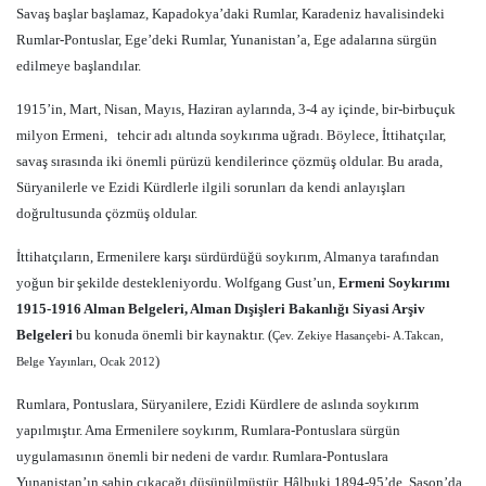
Savaş başlar başlamaz, Kapadokya’daki Rumlar, Karadeniz havalisindeki
Rumlar-Pontuslar, Ege’deki Rumlar, Yunanistan’a, Ege adalarına sürgün
edilmeye başlandılar.
1915’in, Mart, Nisan, Mayıs, Haziran aylarında, 3-4 ay içinde, bir-birbuçuk
milyon Ermeni,
tehcir adı altında soykırıma uğradı. Böylece, İttihatçılar,
savaş sırasında iki önemli pürüzü kendilerince çözmüş oldular. Bu arada,
Süryanilerle ve Ezidi Kürdlerle ilgili sorunları da kendi anlayışları
doğrultusunda çözmüş oldular.
İttihatçıların, Ermenilere karşı sürdürdüğü soykırım, Almanya tarafından
yoğun bir şekilde destekleniyordu. Wolfgang Gust’un,
Ermeni Soykırımı
1915-1916 Alman Belgeleri, Alman Dışişleri Bakanlığı Siyasi Arşiv
Belgeleri
bu konuda önemli bir kaynaktır. (
Çev. Zekiye Hasançebi- A.Takcan,
)
Belge Yayınları, Ocak 2012
Rumlara, Pontuslara, Süryanilere, Ezidi Kürdlere de aslında soykırım
yapılmıştır. Ama Ermenilere soykırım, Rumlara-Pontuslara sürgün
uygulamasının önemli bir nedeni de vardır. Rumlara-Pontuslara
Yunanistan’ın sahip çıkacağı düşünülmüştür. Hâlbuki 1894-95’de, Sason’da,