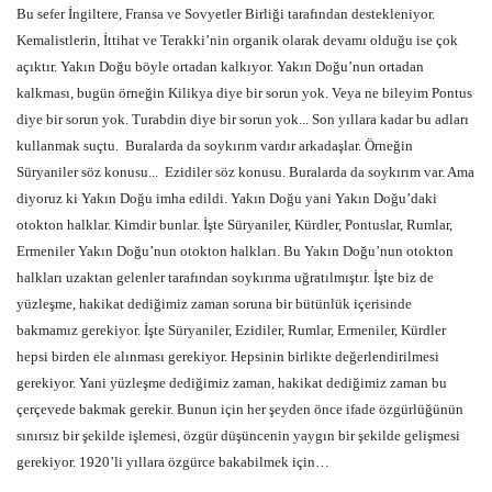
Bu sefer İngiltere, Fransa ve Sovyetler Birliği tarafından destekleniyor.
Kemalistlerin, İttihat ve Terakki’nin organik olarak devamı olduğu ise çok
açıktır. Yakın Doğu böyle ortadan kalkıyor. Yakın Doğu’nun ortadan
kalkması, bugün örneğin Kilikya diye bir sorun yok. Veya ne bileyim Pontus
diye bir sorun yok. Turabdin diye bir sorun yok... Son yıllara kadar bu adları
kullanmak suçtu.
Buralarda da soykırım vardır arkadaşlar. Örneğin
Süryaniler söz konusu...
Ezidiler söz konusu. Buralarda da soykırım var. Ama
diyoruz ki Yakın Doğu imha edildi. Yakın Doğu yani Yakın Doğu’daki
otokton halklar. Kimdir bunlar. İşte Süryaniler, Kürdler, Pontuslar, Rumlar,
Ermeniler Yakın Doğu’nun otokton halkları. Bu Yakın Doğu’nun otokton
halkları uzaktan gelenler tarafından soykırıma uğratılmıştır. İşte biz de
yüzleşme, hakikat dediğimiz zaman soruna bir bütünlük içerisinde
bakmamız gerekiyor. İşte Süryaniler, Ezidiler, Rumlar, Ermeniler, Kürdler
hepsi birden ele alınması gerekiyor. Hepsinin birlikte değerlendirilmesi
gerekiyor. Yani yüzleşme dediğimiz zaman, hakikat dediğimiz zaman bu
çerçevede bakmak gerekir. Bunun için her şeyden önce ifade özgürlüğünün
sınırsız bir şekilde işlemesi, özgür düşüncenin yaygın bir şekilde gelişmesi
gerekiyor. 1920’li yıllara özgürce bakabilmek için…