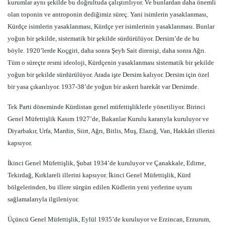
kurumlar aynı şekilde bu doğrultuda çalıştırılıyor. Ve bunlardan daha önemli
olan toponin ve antroponin dediğimiz süreç. Yani isimlerin yasaklanması,
Kürdçe isimlerin yasaklanması, Kürdçe yer isimlerinin yasaklanması. Bunlar
yoğun bir şekilde, sistematik bir şekilde sürdürülüyor. Dersim’de de bu
böyle. 1920’lerde Koçgiri, daha sonra Şeyh Sait direnişi, daha sonra Ağrı.
Tüm o süreçte resmi ideoloji, Kürdçenin yasaklanması sistematik bir şekilde
yoğun bir şekilde sürdürülüyor. Arada işte Dersim kalıyor. Dersim için özel
bir yasa çıkarılıyor. 1937-38’de yoğun bir askeri harekât var Dersimde.
Tek Parti döneminde Kürdistan genel müfettişliklerle yönetiliyor. Birinci
Genel Müfettişlik Kasım 1927’de, Bakanlar Kurulu kararıyla kuruluyor ve
Diyarbakır, Urfa, Mardin, Siirt, Ağrı, Bitlis, Muş, Elazığ, Van, Hakkâri illerini
kapsıyor.
İkinci Genel Müfettişlik, Şubat 1934’de kuruluyor ve Çanakkale, Edirne,
Tekirdağ, Kırklareli illerini kapsıyor. İkinci Genel Müfettişlik, Kürd
bölgelerinden, bu illere sürgün edilen Küdlerin yeni yerlerine uyum
sağlamalarıyla ilgileniyor.
Üçüncü Genel Müfettişlik, Eylül 1935’de kuruluyor ve Erzincan, Erzurum,