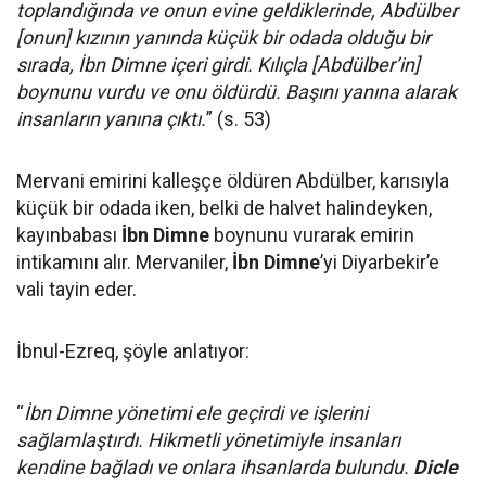
toplandığında ve onun evine geldiklerinde, Abdülber
[onun] kızının yanında küçük bir odada olduğu bir
sırada, İbn Dimne içeri girdi. Kılıçla [Abdülber’in]
boynunu vurdu ve onu öldürdü. Başını yanına alarak
insanların yanına çıktı.
” (s. 53)
Mervani emirini kalleşçe öldüren Abdülber, karısıyla
küçük bir odada iken, belki de halvet halindeyken,
kayınbabası
İbn Dimne
boynunu vurarak emirin
intikamını alır. Mervaniler,
İbn Dimne
’yi Diyarbekir’e
vali tayin eder.
İbnul-Ezreq, şöyle anlatıyor:
“
İbn Dimne yönetimi ele geçirdi ve işlerini
sağlamlaştırdı. Hikmetli yönetimiyle insanları
kendine bağladı ve onlara ihsanlarda bulundu.
Dicle