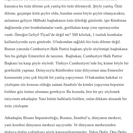
kanımca bu özür dileme çok yanlış bir özür dilemeydi. Şöyle yanlış. Özür
dileme, geçmişte kötü şeyler oldu, bundan sonra böyle şeyler olmayacaktır,
anlamına geliyor. Hâlbuki başbakanın özür dilediği günlerde, işte Kürdistan
dağlarında yine bombalamalar vardı, gerillalara karşı yine operasyonlar
vardı. Örneğin Geliyê Tîyarî’de değil mi? 500 kiloluk, 1 tonluk bombalar
kullanılıyordu aynı günlerde. O bakımdan sağlıklı bir özür dileme değil.
Bunun yanında Cumhuriyet Halk Partisi başkanı şöyle söylemişti başbakana:
Sen bu gidişle Ermenileri de tanırsın.
Başbakan, Cumhuriyet Halk Partisi
Başkanı’na karşı şöyle söyledi: Türkiye Cumhuriyeti’nde hiç kimse böyle bir
şerefsizlik yapmaz. Dolayısıyla Kürdlerden özür diliyorsun ama Ermeniler
konusunda yine çok büyük bir yanlış yapıyorsun. O bakımdan hakikat ve
yüzleşme söz konusu olduğu zaman Anadolu’da kimler yaşıyorsa hepsinin
birlikte göz önüne alınması gerekiyor. Bu konuda, ben bir şey söylemek
istiyorum arkadaşlar. Yani bütün halklarla birlikte, onlar dikkate alınarak bir
özür, yüzleşme.
Arkadaşlar, Bizans İmparatorluğu, Bizansı, İstanbul’u, dünyanın merkezi,
yani kendini dünyanın merkezi sayıyordu. Ve dünyanın merkezinden
doğuya doğru coğrafyayı şöyle kategorileştirmişler: Yakın Doğu, Orta Doğu,