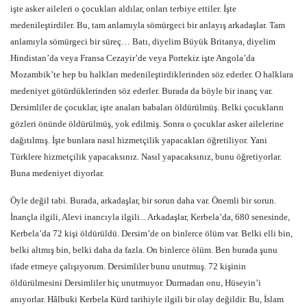
işte asker aileleri o çocukları aldılar, onları terbiye ettiler. İşte
medenileştirdiler. Bu, tam anlamıyla sömürgeci bir anlayış arkadaşlar. Tam
anlamıyla sömürgeci bir süreç… Batı, diyelim Büyük Britanya, diyelim
Hindistan’da veya Fransa Cezayir’de veya Portekiz işte Angola’da
Mozambik’te hep bu halkları medenileştirdiklerinden söz ederler. O halklara
medeniyet götürdüklerinden söz ederler. Burada da böyle bir inanç var.
Dersimliler de çocuklar, işte anaları babaları öldürülmüş. Belki çocukların
gözleri önünde öldürülmüş, yok edilmiş. Sonra o çocuklar asker ailelerine
dağıtılmış. İşte bunlara nasıl hizmetçilik yapacakları öğretiliyor. Yani
Türklere hizmetçilik yapacaksınız. Nasıl yapacaksınız, bunu öğretiyorlar.
Buna medeniyet diyorlar.
Öyle değil tabi. Burada, arkadaşlar, bir sorun daha var. Önemli bir sorun.
İnançla ilgili, Alevi inancıyla ilgili... Arkadaşlar, Kerbela’da, 680 senesinde,
Kerbela’da 72 kişi öldürüldü. Dersim’de on binlerce ölüm var. Belki elli bin,
belki altmış bin, belki daha da fazla. On binlerce ölüm. Ben burada şunu
ifade etmeye çalışıyorum. Dersimliler bunu unutmuş. 72 kişinin
öldürülmesini Dersimliler hiç unutmuyor. Durmadan onu, Hüseyin’i
anıyorlar. Hâlbuki Kerbela Kürd tarihiyle ilgili bir olay değildir. Bu, İslam