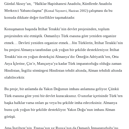
Gürdal Aksoy’un,
“Halklar Hapishanesi Anadolu, Kürdlerde Anadolu
Merkezci Yabancılaşma” (
) çalışması da bu
Komal Yayınevi, Haziran 2002
konuda dikkate değer özellikler taşımaktadır.
Konuşmanın başında İttihat Terakki’nin devlet projesinden, toplum
projesinden söz etmiştik. Osmanlıyı Türk esasına göre yeniden organize
etmek… Devleti yeniden organize etmek... Jön Türklerin, İttihat Terakki’nin
bu projesi Almanya tarafından çok yoğun bir şekilde destekleniyor. İttihat
Terakki’nin en yoğun destekçisi Almanya’dır. Örneğin Adriyatik’ten, Orta
Asya İçlerine, Çin’e, Mançurya’ya kadar Türk imparatorluğu olduğu zaman
Hindistan, İngiliz sömürgesi Hindistan tehdit altında, Alman tehdidi altında
olabilecektir.
Bu proje, bir anlamda da Yakın Doğunun imhası anlamına geliyor. Çünkü
Türk esasına göre yeni bir devlet kuracaksınız. O sınırlar içerisinde Türk’ten
başka halklar varsa onları şu veya bu şekilde imha edeceksiniz. Almanya
bunu çok yoğun bir şekilde destekliyor. Yakın Doğu’nun imhası Alman
görüşü.
Ama İngiltere’nin, Fransa’nın ve Rusya’nın da Osmanlı İmparatorluğu’nu