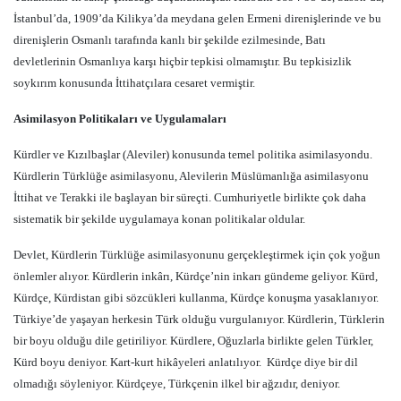
İstanbul’da, 1909’da Kilikya’da meydana gelen Ermeni direnişlerinde ve bu
direnişlerin Osmanlı tarafında kanlı bir şekilde ezilmesinde, Batı
devletlerinin Osmanlıya karşı hiçbir tepkisi olmamıştır. Bu tepkisizlik
soykırım konusunda İttihatçılara cesaret vermiştir.
Asimilasyon Politikaları ve Uygulamaları
Kürdler ve Kızılbaşlar (Aleviler) konusunda temel politika asimilasyondu.
Kürdlerin Türklüğe asimilasyonu, Alevilerin Müslümanlığa asimilasyonu
İttihat ve Terakki ile başlayan bir süreçti. Cumhuriyetle birlikte çok daha
sistematik bir şekilde uygulamaya konan politikalar oldular.
Devlet, Kürdlerin Türklüğe asimilasyonunu gerçekleştirmek için çok yoğun
önlemler alıyor. Kürdlerin inkârı, Kürdçe’nin inkarı gündeme geliyor. Kürd,
Kürdçe, Kürdistan gibi sözcükleri kullanma, Kürdçe konuşma yasaklanıyor.
Türkiye’de yaşayan herkesin Türk olduğu vurgulanıyor. Kürdlerin, Türklerin
bir boyu olduğu dile getiriliyor. Kürdlere, Oğuzlarla birlikte gelen Türkler,
Kürd boyu deniyor. Kart-kurt hikâyeleri anlatılıyor.
Kürdçe diye bir dil
olmadığı söyleniyor. Kürdçeye, Türkçenin ilkel bir ağzıdır, deniyor.