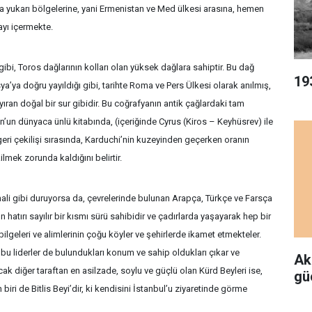
 yukarı bölgelerine, yani Ermenistan ve Med ülkesi arasına, hemen
ayı içermekte.
ibi, Toros dağlarının kolları olan yüksek dağlara sahiptir. Bu dağ
19
ya’ya doğru yayıldığı gibi, tarihte Roma ve Pers Ülkesi olarak anılmış,
ayıran doğal bir sur gibidir. Bu coğrafyanın antik çağlardaki tam
un dünyaca ünlü kitabında, (içeriğinde Cyrus (Kiros – Keyhüsrev) ile
geri çekilişi sırasında, Karduchi’nin kuzeyinden geçerken oranın
ilmek zorunda kaldığını belirtir.
 hali gibi duruyorsa da, çevrelerinde bulunan Arapça, Türkçe ve Farsça
kın hatırı sayılır bir kısmı sürü sahibidir ve çadırlarda yaşayarak hep bir
i, bilgeleri ve alimlerinin çoğu köyler ve şehirlerde ikamet etmekteler.
 ki bu liderler de bulundukları konum ve sahip oldukları çıkar ve
Ak
cak diğer taraftan en asilzade, soylu ve güçlü olan Kürd Beyleri ise,
gü
iri de Bitlis Beyi’dir, ki kendisini İstanbul’u ziyaretinde görme