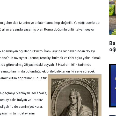
ın bu şehre dair izlenim ve anlatımlarına hep değinilir. Yazdığı eserlerde
652 yılları arasında yaşamış olan Roma doğumlu ünlü İtalyan seyyah
Ba
oğu
 akademisyen oğullarıdır Pietro. İlan-ı aşkına ret cevabından dolayı
pano’nun tavsiyesi üzerine, teselliyi bulmak ve ilahi aşka yakın olmak
a da görev almış 28 yaşındaki seyyah, 8 Haziran 1614 tarihinde
sanatçılarının da bulunduğu ekibi ile birlikte, on iki sene sürecek
ikamet kutsal topraklar Kudüs’tür.
e geçmeyi planlayan Della Valle,
ş ay kalır. İtalyan ve Fransız
adişah ile de samimiyet kurar.
 yaşamın tüm detaylarını