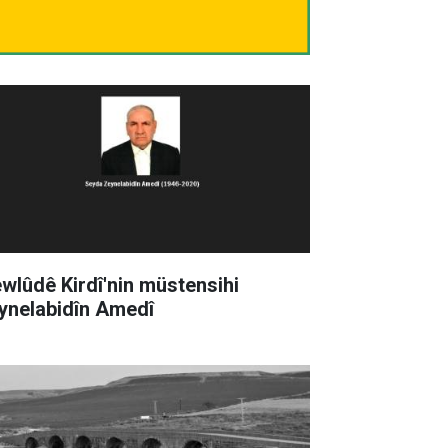
wlûdê Kirdî'nin müstensihi
ynelabidîn Amedî