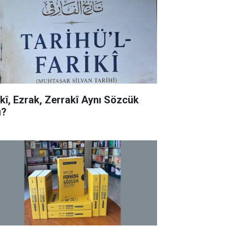
rkî, Ezrak, Zerrakî Aynı Sözcük
?