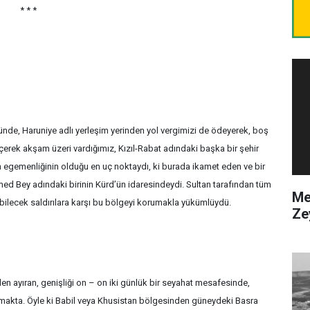
* * *
nde, Haruniye adlı yerleşim yerinden yol vergimizi de ödeyerek, boş
çerek akşam üzeri vardığımız, Kızıl-Rabat adındaki başka bir şehir
ın egemenliğinin olduğu en uç noktaydı, ki burada ikamet eden ve bir
ed Bey adındaki birinin Kürd’ün idaresindeydi. Sultan tarafından tüm
Me
ebilecek saldırılara karşı bu bölgeyi korumakla yükümlüydü.
Ze
nden ayıran, genişliği on – on iki günlük bir seyahat mesafesinde,
akta. Öyle ki Babil veya Khusistan bölgesinden güneydeki Basra