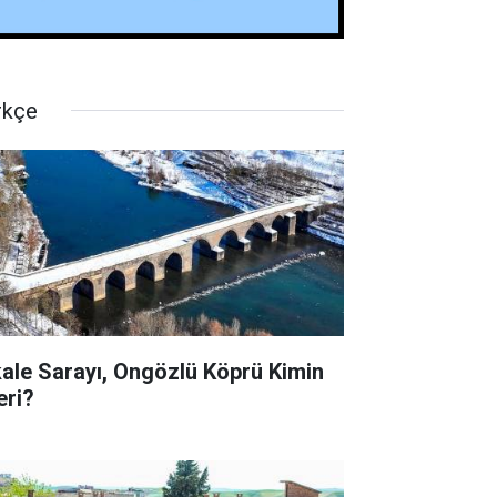
rkçe
kale Sarayı, Ongözlü Köprü Kimin
eri?