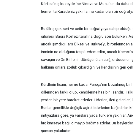
Körfezi’ne, kuzeyde ise Ninova ve Musul’un da daha da
hemen ta Karadeniz yakınlarına kadar olan bir coğrafy
Bu ülke, çok sert ve çetin bir coğrafyaya sahip olduğu g
silsilesi; Basra Körfezi tarafına doğru son bulurken, As
ancak şimdiki Fars Ülkesi ve Türkiye’yi, birbirlerinden 
isminin ne olduğunu tespit edemedim, ancak Ksenofon’
savaşını ve On Binler’in dönüşünü anlatır), ordusunun 
halkının onlara zorluk çıkardığını ve kendisinin geri çek
Kürdlerin lisanı, her ne kadar Farsça’nın bozulmuş bir
dillerinden farklı olup, kendilerine has bir lisandır. Hal
yerden bir yere hareket ederler. Liderleri, ileri gelenler
Bunlar genellikle değişik aşiret liderlerine bağlıdırlar,
imtiyazlara göre, ya Farslara yada Türklere yakınlar. An
hiç kimseye bağlı olmayıp bağımsızdırlar. Bu beylerden b
şansını yakaladım.