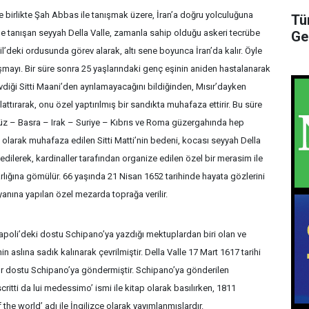
 ile birlikte Şah Abbas ile tanışmak üzere, İran’a doğru yolculuğuna
Tü
e tanışan seyyah Della Valle, zamanla sahip olduğu askeri tecrübe
Ge
l’deki ordusunda görev alarak, altı sene boyunca İran’da kalır. Öyle
şmayı. Bir süre sonra 25 yaşlarındaki genç eşinin aniden hastalanarak
sevdiği Sitti Maani’den ayrılamayacağını bildiğinden, Mısır’dayken
tırarak, onu özel yaptırılmış bir sandıkta muhafaza ettirir. Bu süre
z – Basra – Irak – Suriye – Kıbrıs ve Roma güzergahında hep
olarak muhafaza edilen Sitti Matti’nin bedeni, kocası seyyah Della
n edilerek, kardinaller tarafından organize edilen özel bir merasim ile
arlığına gömülür. 66 yaşında 21 Nisan 1652 tarihinde hayata gözlerini
yanına yapılan özel mezarda toprağa verilir.
 Napoli’deki dostu Schipano’ya yazdığı mektuplardan biri olan ve
n aslına sadık kalınarak çevrilmiştir. Della Valle 17 Mart 1617 tarihi
ör dostu Schipano’ya göndermiştir. Schipano’ya gönderilen
critti da lui medessimo’ ismi ile kitap olarak basılırken, 1811
 the world’ adı ile İngilizce olarak yayımlanmışlardır.