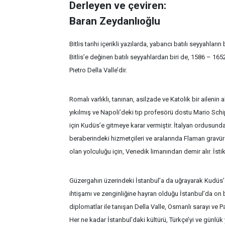
Derleyen ve çeviren:
Baran Zeydanlıoğlu
Bitlis tarihi içerikli yazılarda, yabancı batılı seyyahlar
Bitlis’e değinen batılı seyyahlardan biri de, 1586 – 1
Pietro Della Valle’dir.
Romalı varlıklı, tanınan, asilzade ve Katolik bir ailenin
yıkılmış ve Napoli’deki tıp profesörü dostu Mario Schi
için Kudüs’e gitmeye karar vermiştir. İtalyan ordusund
beraberindeki hizmetçileri ve aralarında Flaman gravür 
olan yolculuğu için, Venedik limanından demir alır. İst
Güzergahın üzerindeki İstanbul’a da uğrayarak Kudüs’
ihtişamı ve zenginliğine hayran olduğu İstanbul’da on be
diplomatlar ile tanışan Della Valle, Osmanlı sarayı ve P
Her ne kadar İstanbul’daki kültürü, Türkçe’yi ve günlük