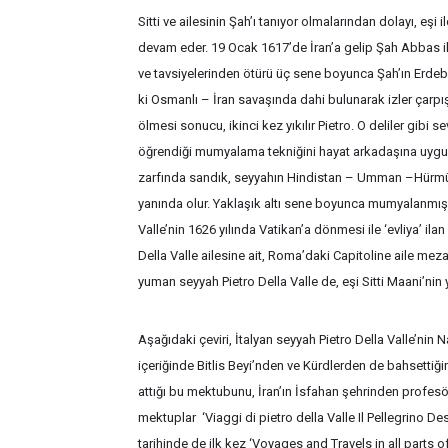
Sitti ve ailesinin Şah’ı tanıyor olmalarından dolayı, eşi
devam eder. 19 Ocak 1617’de İran’a gelip Şah Abbas il
ve tavsiyelerinden ötürü üç sene boyunca Şah’ın Erdebi
ki Osmanlı – İran savaşında dahi bulunarak izler çarpı
ölmesi sonucu, ikinci kez yıkılır Pietro. O deliler gibi 
öğrendiği mumyalama tekniğini hayat arkadaşına uygulat
zarfında sandık, seyyahın Hindistan – Umman –Hürmü
yanında olur. Yaklaşık altı sene boyunca mumyalanmış 
Valle’nin 1626 yılında Vatikan’a dönmesi ile ‘evliya’ ila
Della Valle ailesine ait, Roma’daki Capitoline aile mez
yuman seyyah Pietro Della Valle de, eşi Sitti Maani’nin 
Aşağıdaki çeviri, İtalyan seyyah Pietro Della Valle’nin
içeriğinde Bitlis Beyi’nden ve Kürdlerden de bahsettiğini
attığı bu mektubunu, İran’ın İsfahan şehrinden profes
mektuplar ‘Viaggi di pietro della Valle Il Pellegrino Des
tarihinde de ilk kez ‘Voyages and Travels in all parts of