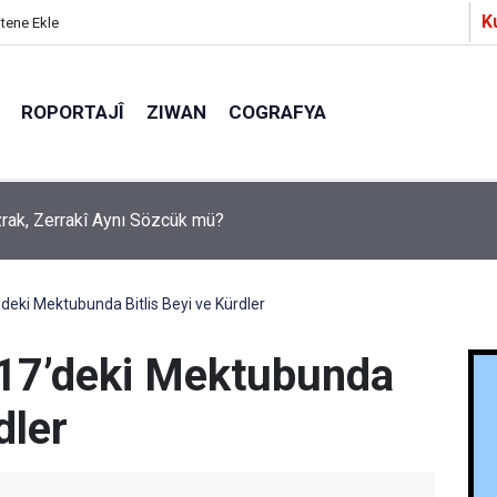
K
itene Ekle
ROPORTAJÎ
ZIWAN
COGRAFYA
a Partîzanan Nimûneyeka Piçûk
’deki Mektubunda Bitlis Beyi ve Kürdler
1617’deki Mektubunda
dler