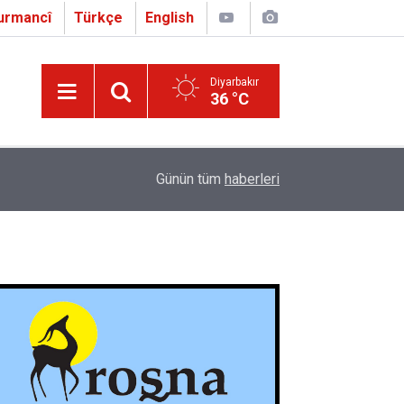
urmancî
Türkçe
English
Diyarbakır
36 °C
16:01
Çapo 3. o Hîrakerde yê Ferhengê Zazakî-Tirkî V
Günün tüm
haberleri