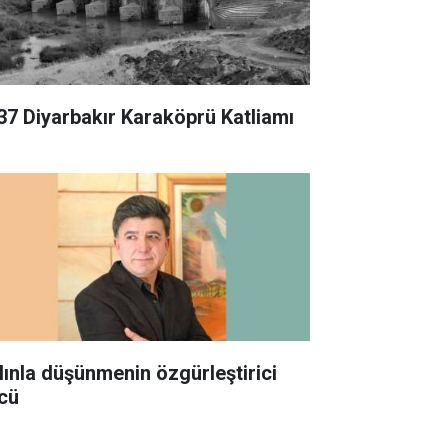
37 Diyarbakır Karaköprü Katliamı
lınla düşünmenin özgürleştirici
cü