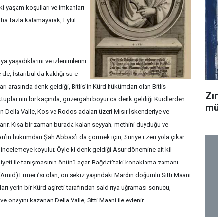
ki yaşam koşulları ve imkanları
ha fazla kalamayarak, Eylül
ya yaşadıklarını ve izlenimlerini
de, İstanbul’da kaldığı süre
ı arasında denk geldiği, Bitlis’in Kürd hükümdarı olan Bitlis
Zı
uplarının bir kaçında, güzergahı boyunca denk geldiği Kürdlerden
mü
an Della Valle, Kos ve Rodos adaları üzeri Mısır İskenderiye ve
rır. Kısa bir zaman burada kalan seyyah, methini duyduğu ve
an’ın hükümdarı Şah Abbas’ı da görmek için, Suriye üzeri yola çıkar.
ri incelemeye koyulur. Öyle ki denk geldiği Asur dönemine ait kil
niyeti ile tanışmasının önünü açar. Bağdat’taki konaklama zamanı
 (Amid) Ermeni’si olan, on sekiz yaşındaki Mardin doğumlu Sitti Maani
ları yerin bir Kürd aşireti tarafından saldırıya uğraması sonucu,
e onayını kazanan Della Valle, Sitti Maani ile evlenir.