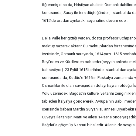
öğrenmiş olsa da, Hristiyan ahalinin Osmanlı dahilinde
konusunda, Saray ile ters düştüğünden, İstanbul’da da
1615’de oradan ayrılarak, seyahatine devam eder.
Della Valle her gittiği yerden, dostu profesör Schipano’
mektup yazarak aktarır. Bu mektuplardan bir tanesinde 
içerisinde, Osmanlı sarayında, 1614 yazı -1615 sonbahar
Beyi’nden ve Kürdlerden bahseder(seyyah aslında mekt
bahsediyor). 23 Eylül 1615 tarihinde İstanbul’dan ayrıl
sonrasında da, Kudüs’e 1616’ın Paskalya zamanında va
Osmanlılar ile olan savaşından dolayı hayran olduğu İr
Yolu üzerindeki Bağdat’ın kültürel ve tarihi zenginlikle
tabletleri İtalya’ya göndererek, Avrupa’nın Babil mede
içerisinde babası Mardin Süryani’si, annesi Diyarbekir
Cuveyra ile tanışır. Matti ve ailesi 14 sene önce yaşadık
Bağdat’a göçmüş Nasturi bir ailedir. Ailenin de sevgisi v