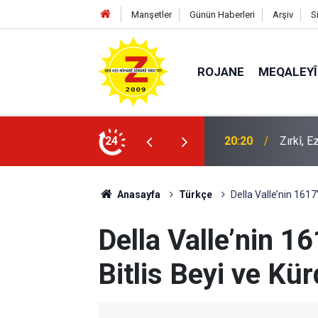
Manşetler
Günün Haberleri
Arşiv
S
ROJANE
MEQALEYÎ
k mü?
24
09:56
Ji Zilm
Anasayfa
Türkçe
Della Valle’nin 1617
Della Valle’nin 
Bitlis Beyi ve Kür