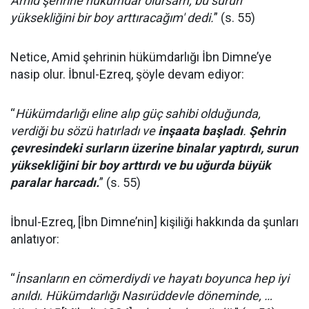
Amid şehrine hükümdar olursam, bu surun
yüksekliğini bir boy arttıracağım' dedi.
” (s. 55)
Netice, Amid şehrinin hükümdarlığı İbn Dimne’ye
nasip olur. İbnul-Ezreq, şöyle devam ediyor:
“
Hükümdarlığı eline alıp güç sahibi olduğunda,
verdiği bu sözü hatırladı ve
inşaata başladı
.
Şehrin
çevresindeki surların üzerine binalar yaptırdı, surun
yüksekliğini bir boy arttırdı ve bu uğurda büyük
paralar harcadı.
” (s. 55)
İbnul-Ezreq, [İbn Dimne’nin] kişiliği hakkında da şunları
anlatıyor:
“
İnsanların en cömerdiydi ve hayatı boyunca hep iyi
anıldı. Hükümdarlığı Nasırüddevle döneminde, …