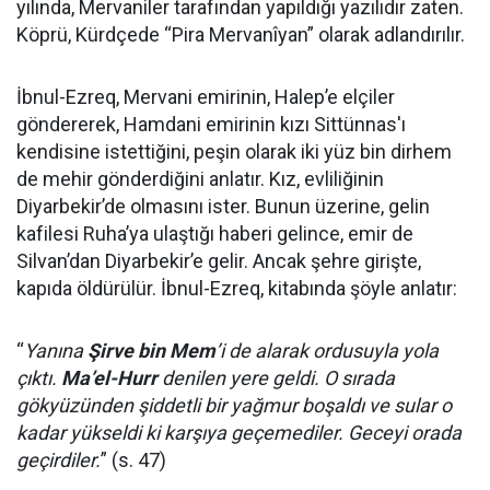
yılında, Mervaniler tarafından yapıldığı yazılıdır zaten.
Köprü, Kürdçede “Pira Mervanîyan” olarak adlandırılır.
İbnul-Ezreq, Mervani emirinin, Halep’e elçiler
göndererek, Hamdani emirinin kızı Sittünnas'ı
kendisine istettiğini, peşin olarak iki yüz bin dirhem
de mehir gönderdiğini anlatır. Kız, evliliğinin
Diyarbekir’de olmasını ister. Bunun üzerine, gelin
kafilesi Ruha’ya ulaştığı haberi gelince, emir de
Silvan’dan Diyarbekir’e gelir. Ancak şehre girişte,
kapıda öldürülür. İbnul-Ezreq, kitabında şöyle anlatır:
“
Yanına
Şirve bin Mem
’i de alarak ordusuyla yola
çıktı.
Ma’el-Hurr
denilen yere geldi. O sırada
gökyüzünden şiddetli bir yağmur boşaldı ve sular o
kadar yükseldi ki karşıya geçemediler. Geceyi orada
geçirdiler.
” (s. 47)