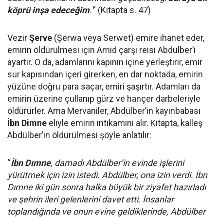
köprü inşa edeceğim
.'
” (Kitapta s. 47)
Vezir
Şerve
(Şerwa veya Serwet) emire ihanet eder,
emirin öldürülmesi için Amid çarşı reisi Abdülber’i
ayartır. O da, adamlarını kapının içine yerleştirir, emir
sur kapısından içeri girerken, en dar noktada, emirin
yüzüne doğru para saçar, emiri şaşırtır. Adamları da
emirin üzerine çullanıp gürz ve hançer darbeleriyle
öldürürler. Ama Mervaniler, Abdülber’in kayınbabası
İbn Dimne
eliyle emirin intikamını alır. Kitapta, kalleş
Abdülber’in öldürülmesi şöyle anlatılır:
“
İbn Dımne
, damadı Abdülber’in evinde işlerini
yürütmek için izin istedi. Abdülber, ona izin verdi. İbn
Dımne iki gün sonra halka büyük bir ziyafet hazırladı
ve şehrin ileri gelenlerini davet etti. İnsanlar
toplandığında ve onun evine geldiklerinde, Abdülber