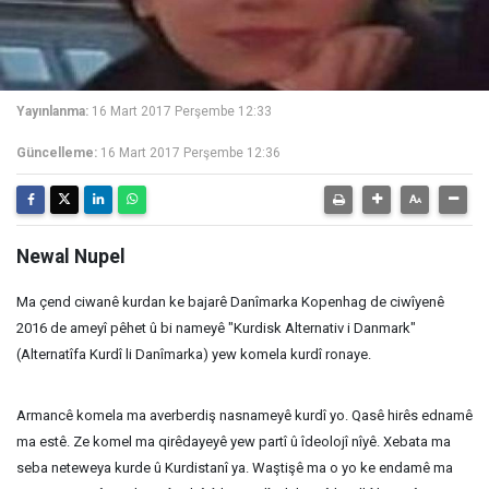
Yayınlanma:
16 Mart 2017 Perşembe 12:33
Güncelleme:
16 Mart 2017 Perşembe 12:36
Newal Nupel
Ma çend ciwanê kurdan ke bajarê Danîmarka Kopenhag de ciwîyenê
2016 de ameyî pêhet û bi nameyê "Kurdisk Alternativ i Danmark"
(Alternatîfa Kurdî li Danîmarka) yew komela kurdî ronaye.
Armancê komela ma averberdiş nasnameyê kurdî yo. Qasê hirês ednamê
ma estê. Ze komel ma qirêdayeyê yew partî û îdeolojî nîyê. Xebata ma
seba neteweya kurde û Kurdistanî ya. Waştişê ma o yo ke endamê ma