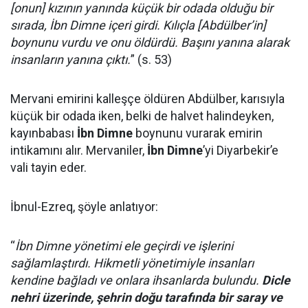
[onun] kızının yanında küçük bir odada olduğu bir
sırada, İbn Dimne içeri girdi. Kılıçla [Abdülber’in]
boynunu vurdu ve onu öldürdü. Başını yanına alarak
insanların yanına çıktı.
” (s. 53)
Mervani emirini kalleşçe öldüren Abdülber, karısıyla
küçük bir odada iken, belki de halvet halindeyken,
kayınbabası
İbn Dimne
boynunu vurarak emirin
intikamını alır. Mervaniler,
İbn Dimne
’yi Diyarbekir’e
vali tayin eder.
İbnul-Ezreq, şöyle anlatıyor:
“
İbn Dimne yönetimi ele geçirdi ve işlerini
sağlamlaştırdı. Hikmetli yönetimiyle insanları
kendine bağladı ve onlara ihsanlarda bulundu.
Dicle
nehri üzerinde, şehrin doğu tarafında bir saray ve