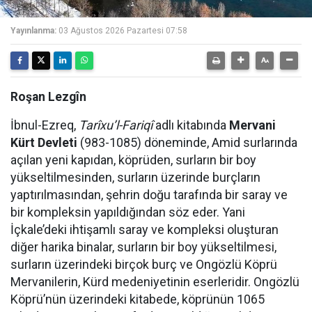
Yayınlanma:
03 Ağustos 2026 Pazartesi 07:58
Roşan Lezgîn
İbnul-Ezreq,
Tarîxu’l-Fariqî
adlı kitabında
Mervani
Kürt Devleti
(983-1085) döneminde, Amid surlarında
açılan yeni kapıdan, köprüden, surların bir boy
yükseltilmesinden, surların üzerinde burçların
yaptırılmasından, şehrin doğu tarafında bir saray ve
bir kompleksin yapıldığından söz eder. Yani
İçkale’deki ihtişamlı saray ve kompleksi oluşturan
diğer harika binalar, surların bir boy yükseltilmesi,
surların üzerindeki birçok burç ve Ongözlü Köprü
Mervanilerin, Kürd medeniyetinin eserleridir. Ongözlü
Köprü’nün üzerindeki kitabede, köprünün 1065