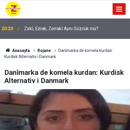
20:20
Zırkî, Ezrak, Zerrakî Aynı Sözcük mü?
09:56
Ji Zilma Partîzanan Nimûneyeka Piçûk
Anasayfa
Rojane
Danîmarka de komela kurdan:
Kurdisk Alternativ i Danmark
Danîmarka de komela kurdan: Kurdisk
Alternativ i Danmark