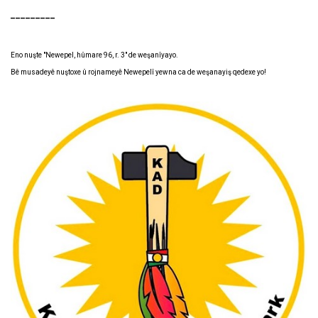
_________
Eno nuşte "Newepel, hûmare 96, r. 3" de weşanîyayo.
Bê musadeyê nuştoxe û rojnameyê Newepelî yewna ca de weşanayiş qedexe yo!