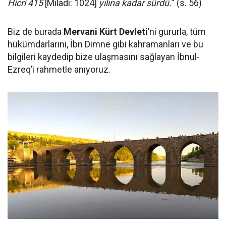
Hicri 415
[Miladi: 1024]
yılına kadar sürdü.
” (s. 56)
Biz de burada
Mervani Kürt Devleti
’ni gururla, tüm
hükümdarlarını, İbn Dimne gibi kahramanları ve bu
bilgileri kaydedip bize ulaşmasını sağlayan İbnul-
Ezreq’i rahmetle anıyoruz.