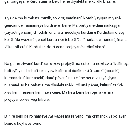
çar parçeyanê Kurdistanî ra bê û heme dîyalektanê kurdkî bizanê.
Tîya de ma bi xebata muzîk, folklor, semîner û kombîyayişan mîyanê
gencan de nasnameyê kurdî aver benê. Ma partîyanê danîmarkayijan
(taybetî gencan) dir têkilî ronanê û meselaya kurdan û Kurdistanî qisey
kenê. Ma wazenê gencê kurdan ke teberê Danîmarka de manenê, înan a
zî kar bikerê û Kurdistan de zî çend projeyanê ardimî virazê.
Na game ziwanê kurdî ser o yew projeyê ma esto, nameyê xwu "kelîmeya
hefteyî" yo. Her hefte ma yew kelîme bi danîmarkî û kurdkî (sorankî,
kurmanckî û kirmanckî) danê pêver û na kelîme ser o zî tayê çîyan
nusnenê. Bi ba babet a ma dîyalektanê kurdî anê pêhet, kultur û tarîxê
xwu hem musenê hem îzeh kenê. Ma hêvî kenê ke rojê ra ver ma
projeyanê xwu vêşî bikerê.
Bî hîrê serrî ke rojnameyê
Newepel
î ma rê yeno, ma kirmanckîya xo aver
benê û keyfweş benê.