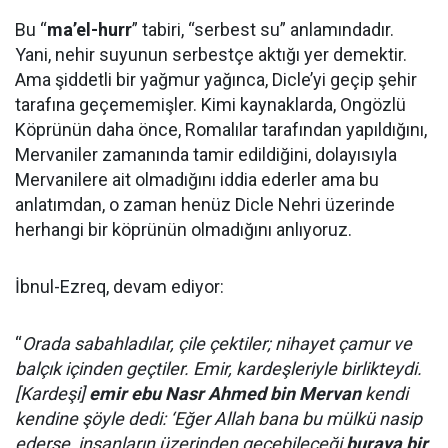
Bu “
ma’el-hurr
” tabiri, “serbest su” anlamındadır.
Yani, nehir suyunun serbestçe aktığı yer demektir.
Ama şiddetli bir yağmur yağınca, Dicle’yi geçip şehir
tarafına geçememişler. Kimi kaynaklarda, Ongözlü
Köprünün daha önce, Romalılar tarafından yapıldığını,
Mervaniler zamanında tamir edildiğini, dolayısıyla
Mervanilere ait olmadığını iddia ederler ama bu
anlatımdan, o zaman henüz Dicle Nehri üzerinde
herhangi bir köprünün olmadığını anlıyoruz.
İbnul-Ezreq, devam ediyor:
“
Orada sabahladılar, çile çektiler; nihayet çamur ve
balçık içinden geçtiler. Emir, kardeşleriyle birlikteydi.
[Kardeşi]
emir ebu Nasr Ahmed bin Mervan
kendi
kendine şöyle dedi: ‘Eğer Allah bana bu mülkü nasip
ederse, insanların üzerinden geçebileceği
buraya bir