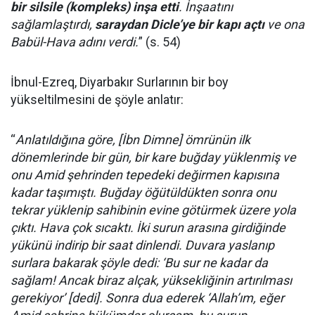
bir silsile (kompleks) inşa etti
. İnşaatını
sağlamlaştırdı,
saraydan Dicle’ye bir kapı açtı
ve ona
Babül-Hava adını verdi.
” (s. 54)
İbnul-Ezreq, Diyarbakır Surlarının bir boy
yükseltilmesini de şöyle anlatır:
“
Anlatıldığına göre, [İbn Dimne] ömrünün ilk
dönemlerinde bir gün, bir kare buğday yüklenmiş ve
onu Amid şehrinden tepedeki değirmen kapısına
kadar taşımıştı. Buğday öğütüldükten sonra onu
tekrar yüklenip sahibinin evine götürmek üzere yola
çıktı. Hava çok sıcaktı. İki surun arasına girdiğinde
yükünü indirip bir saat dinlendi. Duvara yaslanıp
surlara bakarak şöyle dedi: ‘Bu sur ne kadar da
sağlam! Ancak biraz alçak, yüksekliğinin artırılması
gerekiyor’ [dedi]. Sonra dua ederek ‘Allah’ım, eğer