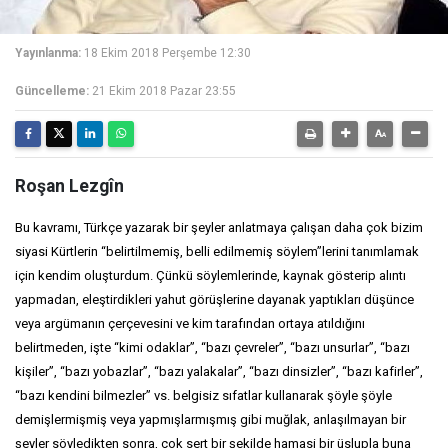
Yayınlanma:
18 Ekim 2018 Perşembe 12:30
Güncelleme:
21 Ekim 2018 Pazar 23:55
Roşan Lezgîn
Bu kavramı, Türkçe yazarak bir şeyler anlatmaya çalışan daha çok bizim
siyasi Kürtlerin “belirtilmemiş, belli edilmemiş söylem”lerini tanımlamak
için kendim oluşturdum. Çünkü söylemlerinde, kaynak gösterip alıntı
yapmadan, eleştirdikleri yahut görüşlerine dayanak yaptıkları düşünce
veya argümanın çerçevesini ve kim tarafından ortaya atıldığını
belirtmeden, işte “kimi odaklar”, “bazı çevreler”, “bazı unsurlar”, “bazı
kişiler”, “bazı yobazlar”, “bazı yalakalar”
, “bazı dinsizler”, “bazı kafirler”,
“bazı kendini bilmezler” vs. belgisiz sıfatlar kullanarak şöyle şöyle
demişlermişmiş veya yapmışlarmışmış gibi muğlak, anlaşılmayan bir
şeyler söyledikten sonra, çok sert bir şekilde hamasi bir üslupla buna