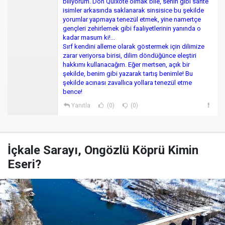
biliyorum. Don Quixote olmak bile, senin gibi sahte
isimler arkasında saklanarak sinsisice bu şekilde
yorumlar yapmaya tenezül etmek, yine namertçe
gençleri zehirlemek gibi faaliyetlerinin yanında o
kadar masum ki!...
Sırf kendini alleme olarak göstermek için dilimize
zarar veriyorsa birisi, dilim döndüğünce eleştiri
hakkımı kullanacağım. Eğer mertsen, açık bir
şekilde, benim gibi yazarak tartış benimle! Bu
şekilde acınası zavallıca yollara tenezül etme
bence!
Yanıtla
(0)
(0)
İçkale Sarayı, Ongözlü Köprü Kimin
Eseri?