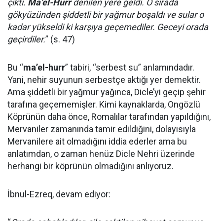
çıktı.
Ma’el-Hurr
denilen yere geldi. O sırada
gökyüzünden şiddetli bir yağmur boşaldı ve sular o
kadar yükseldi ki karşıya geçemediler. Geceyi orada
geçirdiler.
” (s. 47)
Bu “
ma’el-hurr
” tabiri, “serbest su” anlamındadır.
Yani, nehir suyunun serbestçe aktığı yer demektir.
Ama şiddetli bir yağmur yağınca, Dicle’yi geçip şehir
tarafına geçememişler. Kimi kaynaklarda, Ongözlü
Köprünün daha önce, Romalılar tarafından yapıldığını,
Mervaniler zamanında tamir edildiğini, dolayısıyla
Mervanilere ait olmadığını iddia ederler ama bu
anlatımdan, o zaman henüz Dicle Nehri üzerinde
herhangi bir köprünün olmadığını anlıyoruz.
İbnul-Ezreq, devam ediyor: