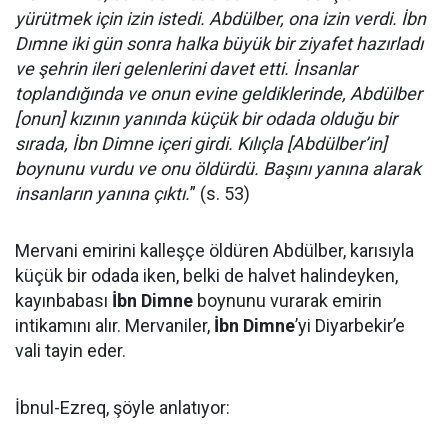
yürütmek için izin istedi. Abdülber, ona izin verdi. İbn
Dımne iki gün sonra halka büyük bir ziyafet hazırladı
ve şehrin ileri gelenlerini davet etti. İnsanlar
toplandığında ve onun evine geldiklerinde, Abdülber
[onun] kızının yanında küçük bir odada olduğu bir
sırada, İbn Dimne içeri girdi. Kılıçla [Abdülber’in]
boynunu vurdu ve onu öldürdü. Başını yanına alarak
insanların yanına çıktı.
” (s. 53)
Mervani emirini kalleşçe öldüren Abdülber, karısıyla
küçük bir odada iken, belki de halvet halindeyken,
kayınbabası
İbn Dimne
boynunu vurarak emirin
intikamını alır. Mervaniler,
İbn Dimne
’yi Diyarbekir’e
vali tayin eder.
İbnul-Ezreq, şöyle anlatıyor: