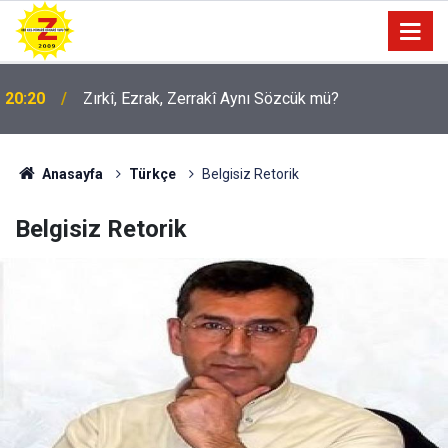
09:56
Ji Zilma Partîzanan Nimûneyeka Piçûk
Anasayfa
Türkçe
Belgisiz Retorik
Belgisiz Retorik