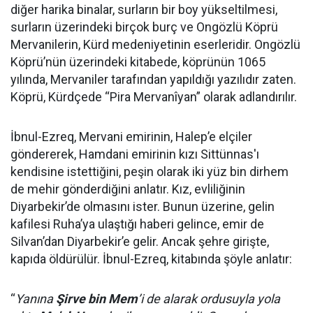
diğer harika binalar, surların bir boy yükseltilmesi,
surların üzerindeki birçok burç ve Ongözlü Köprü
Mervanilerin, Kürd medeniyetinin eserleridir. Ongözlü
Köprü’nün üzerindeki kitabede, köprünün 1065
yılında, Mervaniler tarafından yapıldığı yazılıdır zaten.
Köprü, Kürdçede “Pira Mervanîyan” olarak adlandırılır.
İbnul-Ezreq, Mervani emirinin, Halep’e elçiler
göndererek, Hamdani emirinin kızı Sittünnas'ı
kendisine istettiğini, peşin olarak iki yüz bin dirhem
de mehir gönderdiğini anlatır. Kız, evliliğinin
Diyarbekir’de olmasını ister. Bunun üzerine, gelin
kafilesi Ruha’ya ulaştığı haberi gelince, emir de
Silvan’dan Diyarbekir’e gelir. Ancak şehre girişte,
kapıda öldürülür. İbnul-Ezreq, kitabında şöyle anlatır:
“
Yanına
Şirve bin Mem
’i de alarak ordusuyla yola