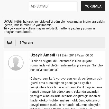
UYARI:
Küfür, hakaret, rencide edici cümleler veya imalar, inançlara saldırı
içeren, imla kuralları ile yazılmamış,
Türkçe karakter kullanılmayan ve büyük harflerle yazılmış yorumlar
onaylanmamaktadır.
1 Yorum
Üzeyir Amedî
/ 21 Ekim 2018 Pazar 00:50
"Aslında Miguel de Cervantes’in Don Quijote
romanında yel değirmenlerine karşı savaşan Sancho
Panza’yı hatırlatırlar."
Çalışıyorsun, kafa yoruyorsun, emek veriyorsun çok
güzel ama buna rağmen çocukça bir iştahla
yetişkinlere layık laflar ediyorsun. Cahil değilsin ama
temeli olmayan bir cüretkarsın. Yukarıda yazından
yaptığım alıntı aslında seninde eleştirdiğin insanlar
kadar otokontrolden mahrum olduğunu gösteriyor
sevgili Roşan çünkü o romanda -okumuş olsaydın