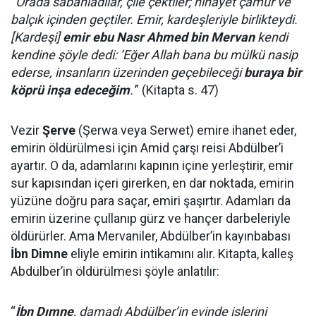
“
Orada sabahladılar, çile çektiler; nihayet çamur ve
balçık içinden geçtiler. Emir, kardeşleriyle birlikteydi.
[Kardeşi]
emir ebu Nasr Ahmed bin Mervan
kendi
kendine şöyle dedi: ‘Eğer Allah bana bu mülkü nasip
ederse, insanların üzerinden geçebileceği
buraya bir
köprü inşa edeceğim
.'
” (Kitapta s. 47)
Vezir
Şerve
(Şerwa veya Serwet) emire ihanet eder,
emirin öldürülmesi için Amid çarşı reisi Abdülber’i
ayartır. O da, adamlarını kapının içine yerleştirir, emir
sur kapısından içeri girerken, en dar noktada, emirin
yüzüne doğru para saçar, emiri şaşırtır. Adamları da
emirin üzerine çullanıp gürz ve hançer darbeleriyle
öldürürler. Ama Mervaniler, Abdülber’in kayınbabası
İbn Dimne
eliyle emirin intikamını alır. Kitapta, kalleş
Abdülber’in öldürülmesi şöyle anlatılır:
“
İbn Dımne
, damadı Abdülber’in evinde işlerini