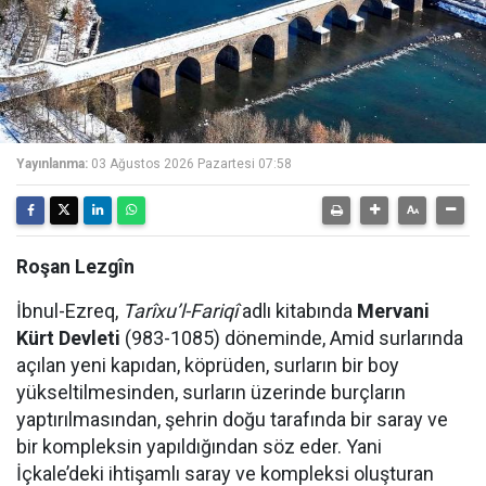
Yayınlanma:
03 Ağustos 2026 Pazartesi 07:58
Roşan Lezgîn
İbnul-Ezreq,
Tarîxu’l-Fariqî
adlı kitabında
Mervani
Kürt Devleti
(983-1085) döneminde, Amid surlarında
açılan yeni kapıdan, köprüden, surların bir boy
yükseltilmesinden, surların üzerinde burçların
yaptırılmasından, şehrin doğu tarafında bir saray ve
bir kompleksin yapıldığından söz eder. Yani
İçkale’deki ihtişamlı saray ve kompleksi oluşturan