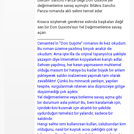
bilirdin- Sancho Panza değil Don Quixote yel
değirmenlerine savaş açmıştır. Bilâkis Sancho
Panza romanda aklı selimi temsil eder.
Kısaca söylemek gerekirse aslında başkaları değil
sen bir Don Quixote'sun Yel Değirmenlerine savaş
açan.
_______________
Cervantes’in "Don Quijote" romanını iki kez okudum.
Bu roman üzerine yazılmış birçok analizi de
okudum. Ama işte illa da orijinal İspanyolca şekliyle
yazayım diye İnternetten kopyalarken karıştı adlar...
Sehven yapılmış, her kesin yapmasının muhtemel
olduğu masum bir hataya bu kadar büyük bir anlam
yükleyerek saldırı malzemesi yapmak tam olarak
zavallılıktır! Çünkü bu minnacık yanlışın, yapılan
tespite, vurgulanmak istenen ana düşnüceye gölge
düşürmediği çok açıktır.
Yel değirmenlerine veya birilerine savaş açma gibi
bir durumum asla yoktur! Bu, beni karalamak için,
içindeki kini kusmak için abartılı bir şekilde
uydurduğun temelsiz bir yalandır, sadece bir
saldırıdır.
Hangi sahte ismi kullanırsan kullan, üslubundan kim
olduğunu, nasıl bir kuyruk acısı çektiğini çok iyi