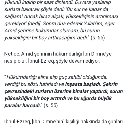
yükünü indirip bir saat dinlendi. Duvara yaslanıp
surlara bakarak şöyle dedi: ‘Bu sur ne kadar da
sağlam! Ancak biraz alçak, yüksekliğinin artırılması
gerekiyor’ [dedi]. Sonra dua ederek ‘Allah’ım, eğer
Amid şehrine hükümdar olursam, bu surun
yüksekliğini bir boy arttıracağım' dedi.
” (s. 55)
Netice, Amid şehrinin hükümdarlığı İbn Dimne’ye
nasip olur. İbnul-Ezreq, şöyle devam ediyor:
“
Hükümdarlığı eline alıp güç sahibi olduğunda,
verdiği bu sözü hatırladı ve
inşaata başladı
.
Şehrin
çevresindeki surların üzerine binalar yaptırdı, surun
yüksekliğini bir boy arttırdı ve bu uğurda büyük
paralar harcadı.
” (s. 55)
İbnul-Ezreq, [İbn Dimne’nin] kişiliği hakkında da şunları