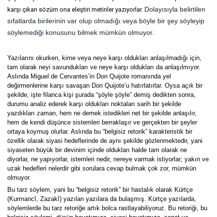
Dolayısıyla belirtilen 
karşı çıkan sözüm ona eleştiri metinler yazıyorlar.
sıfatlarda birilerinin var olup olmadığı veya böyle bir şey söyleyip 
söylemediği konusunu bilmek mümkün olmuyor.
Yazılarını okurken, kime veya neye karşı oldukları anlaşılmadığı için,
tam olarak neyi savundukları ve neye karşı oldukları da anlaşılmıyor.
Aslında Miguel de Cervantes’in Don Quijote romanında yel
değirmenlerine karşı savaşan Don Quijote’u hatırlatırlar. Oysa açık bir
şekilde, işte filanca kişi şurada “şöyle şöyle” demiş dedikten sonra,
durumu analiz ederek karşı oldukları noktaları sarih bir şekilde
yazdıkları zaman, hem ne demek istedikleri net bir şekilde anlaşılır,
hem de kendi düşünce sistemleri berraklaşır ve gerçekten bir şeyler
ortaya koymuş olurlar. Aslında bu “belgisiz retorik” karakteristik bir
özellik olarak siyasi hedeflerinde de aynı şekilde gözlenmektedir, yani
siyaseten büyük bir devinim içinde oldukları halde tam olarak ne
diyorlar, ne yapıyorlar, istemleri nedir, nereye varmak istiyorlar; yakın ve
uzak hedefleri nelerdir gibi sorulara cevap bulmak çok zor, mümkün
olmuyor.
Bu tarz söylem, yani bu “belgisiz retorik” bir hastalık olarak Kürtçe
(Kurmancî, Zazakî) yazılan yazılara da bulaşmış. Kürtçe yazılarda,
söylemlerde bu tarz retoriğe artık bolca rastlayabiliyoruz. Bu retoriği, bu