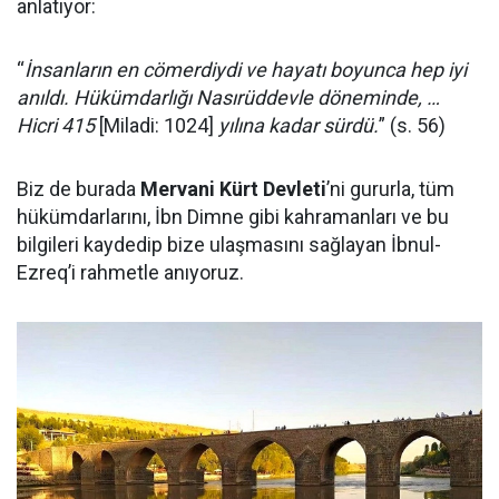
anlatıyor:
“
İnsanların en cömerdiydi ve hayatı boyunca hep iyi
anıldı. Hükümdarlığı Nasırüddevle döneminde, …
Hicri 415
[Miladi: 1024]
yılına kadar sürdü.
” (s. 56)
Biz de burada
Mervani Kürt Devleti
’ni gururla, tüm
hükümdarlarını, İbn Dimne gibi kahramanları ve bu
bilgileri kaydedip bize ulaşmasını sağlayan İbnul-
Ezreq’i rahmetle anıyoruz.