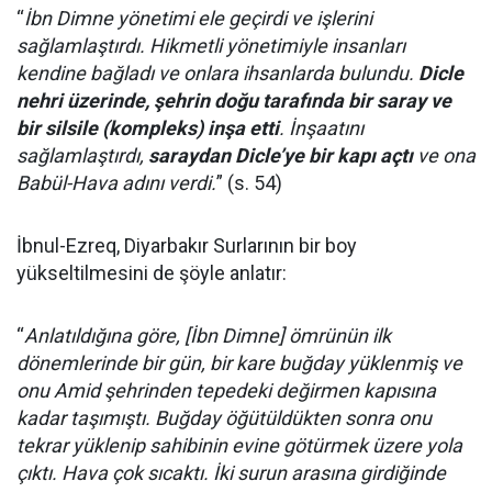
“
İbn Dimne yönetimi ele geçirdi ve işlerini
sağlamlaştırdı. Hikmetli yönetimiyle insanları
kendine bağladı ve onlara ihsanlarda bulundu.
Dicle
nehri üzerinde, şehrin doğu tarafında bir saray ve
bir silsile (kompleks) inşa etti
. İnşaatını
sağlamlaştırdı,
saraydan Dicle’ye bir kapı açtı
ve ona
Babül-Hava adını verdi.
” (s. 54)
İbnul-Ezreq, Diyarbakır Surlarının bir boy
yükseltilmesini de şöyle anlatır:
“
Anlatıldığına göre, [İbn Dimne] ömrünün ilk
dönemlerinde bir gün, bir kare buğday yüklenmiş ve
onu Amid şehrinden tepedeki değirmen kapısına
kadar taşımıştı. Buğday öğütüldükten sonra onu
tekrar yüklenip sahibinin evine götürmek üzere yola
çıktı. Hava çok sıcaktı. İki surun arasına girdiğinde