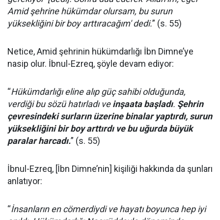
Amid şehrine hükümdar olursam, bu surun
yüksekliğini bir boy arttıracağım' dedi.
” (s. 55)
Netice, Amid şehrinin hükümdarlığı İbn Dimne’ye
nasip olur. İbnul-Ezreq, şöyle devam ediyor:
“
Hükümdarlığı eline alıp güç sahibi olduğunda,
verdiği bu sözü hatırladı ve
inşaata başladı
.
Şehrin
çevresindeki surların üzerine binalar yaptırdı, surun
yüksekliğini bir boy arttırdı ve bu uğurda büyük
paralar harcadı.
” (s. 55)
İbnul-Ezreq, [İbn Dimne’nin] kişiliği hakkında da şunları
anlatıyor:
“
İnsanların en cömerdiydi ve hayatı boyunca hep iyi