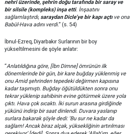
nehri üzerinde, şehrin doğu tarafında bir saray ve
bir silsile (kompleks) inşa etti
. İnşaatını
sağlamlaştırdı,
saraydan Dicle’ye bir kapı açtı
ve ona
Babül-Hava adını verdi.
” (s. 54)
İbnul-Ezreq, Diyarbakır Surlarının bir boy
yükseltilmesini de şöyle anlatır:
“
Anlatıldığına göre, [İbn Dimne] ömrünün ilk
dönemlerinde bir gün, bir kare buğday yüklenmiş ve
onu Amid şehrinden tepedeki değirmen kapısına
kadar taşımıştı. Buğday öğütüldükten sonra onu
tekrar yüklenip sahibinin evine götürmek üzere yola
çıktı. Hava çok sıcaktı. İki surun arasına girdiğinde
yükünü indirip bir saat dinlendi. Duvara yaslanıp
surlara bakarak şöyle dedi: ‘Bu sur ne kadar da
sağlam! Ancak biraz alçak, yüksekliğinin artırılması
gerekiyor’ [dedi]. Sonra dua ederek ‘Allah’ım, eğer