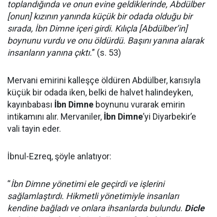
toplandığında ve onun evine geldiklerinde, Abdülber
[onun] kızının yanında küçük bir odada olduğu bir
sırada, İbn Dimne içeri girdi. Kılıçla [Abdülber’in]
boynunu vurdu ve onu öldürdü. Başını yanına alarak
insanların yanına çıktı.
” (s. 53)
Mervani emirini kalleşçe öldüren Abdülber, karısıyla
küçük bir odada iken, belki de halvet halindeyken,
kayınbabası
İbn Dimne
boynunu vurarak emirin
intikamını alır. Mervaniler,
İbn Dimne
’yi Diyarbekir’e
vali tayin eder.
İbnul-Ezreq, şöyle anlatıyor:
“
İbn Dimne yönetimi ele geçirdi ve işlerini
sağlamlaştırdı. Hikmetli yönetimiyle insanları
kendine bağladı ve onlara ihsanlarda bulundu.
Dicle