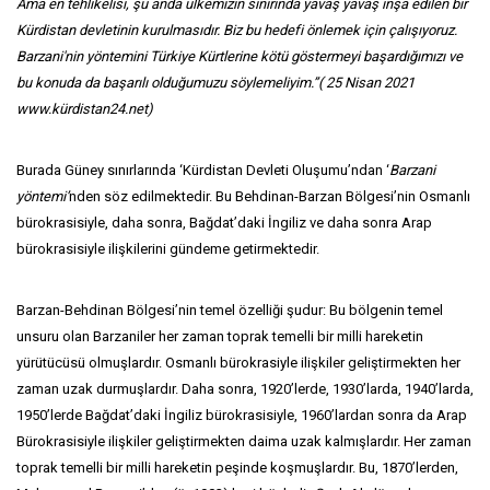
Ama en tehlikelisi, şu anda ülkemizin sınırında yavaş yavaş inşa edilen bir
Kürdistan devletinin kurulmasıdır. Biz bu hedefi önlemek için çalışıyoruz.
Barzani'nin yöntemini Türkiye Kürtlerine kötü göstermeyi başardığımızı ve
bu konuda da başarılı olduğumuzu söylemeliyim.”( 25 Nisan 2021
www.kürdistan24.net)
Burada Güney sınırlarında ‘Kürdistan Devleti Oluşumu’ndan ‘
Barzani
yöntemi’
nden söz edilmektedir. Bu Behdinan-Barzan Bölgesi’nin Osmanlı
bürokrasisiyle, daha sonra, Bağdat’daki İngiliz ve daha sonra Arap
bürokrasisiyle ilişkilerini gündeme getirmektedir.
Barzan-Behdinan Bölgesi’nin temel özelliği şudur: Bu bölgenin temel
unsuru olan Barzaniler her zaman toprak temelli bir milli hareketin
yürütücüsü olmuşlardır. Osmanlı bürokrasiyle ilişkiler geliştirmekten her
zaman uzak durmuşlardır. Daha sonra, 1920’lerde, 1930’larda, 1940’larda,
1950’lerde Bağdat’daki İngiliz bürokrasisiyle, 1960’lardan sonra da Arap
Bürokrasisiyle ilişkiler geliştirmekten daima uzak kalmışlardır. Her zaman
toprak temelli bir milli hareketin peşinde koşmuşlardır. Bu, 1870’lerden,