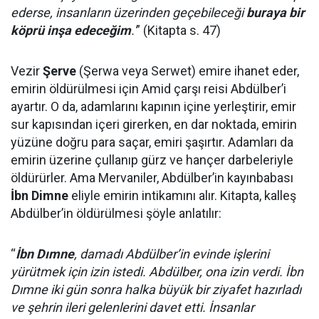
ederse, insanların üzerinden geçebileceği
buraya bir
köprü inşa edeceğim
.'
” (Kitapta s. 47)
Vezir
Şerve
(Şerwa veya Serwet) emire ihanet eder,
emirin öldürülmesi için Amid çarşı reisi Abdülber’i
ayartır. O da, adamlarını kapının içine yerleştirir, emir
sur kapısından içeri girerken, en dar noktada, emirin
yüzüne doğru para saçar, emiri şaşırtır. Adamları da
emirin üzerine çullanıp gürz ve hançer darbeleriyle
öldürürler. Ama Mervaniler, Abdülber’in kayınbabası
İbn Dimne
eliyle emirin intikamını alır. Kitapta, kalleş
Abdülber’in öldürülmesi şöyle anlatılır:
“
İbn Dımne
, damadı Abdülber’in evinde işlerini
yürütmek için izin istedi. Abdülber, ona izin verdi. İbn
Dımne iki gün sonra halka büyük bir ziyafet hazırladı
ve şehrin ileri gelenlerini davet etti. İnsanlar