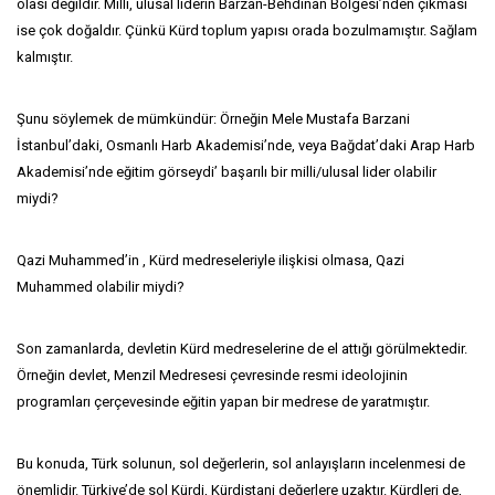
olası değildir. Milli, ulusal liderin Barzan-Behdinan Bölgesi’nden çıkması
ise çok doğaldır. Çünkü Kürd toplum yapısı orada bozulmamıştır. Sağlam
kalmıştır.
Şunu söylemek de mümkündür: Örneğin Mele Mustafa Barzani
İstanbul’daki, Osmanlı Harb Akademisi’nde, veya Bağdat’daki Arap Harb
Akademisi’nde eğitim görseydi’ başarılı bir milli/ulusal lider olabilir
miydi?
Qazi Muhammed’in , Kürd medreseleriyle ilişkisi olmasa, Qazi
Muhammed olabilir miydi?
Son zamanlarda, devletin Kürd medreselerine de el attığı görülmektedir.
Örneğin devlet, Menzil Medresesi çevresinde resmi ideolojinin
programları çerçevesinde eğitin yapan bir medrese de yaratmıştır.
Bu konuda, Türk solunun, sol değerlerin, sol anlayışların incelenmesi de
önemlidir. Türkiye’de sol Kürdi, Kürdistani değerlere uzaktır. Kürdleri de,