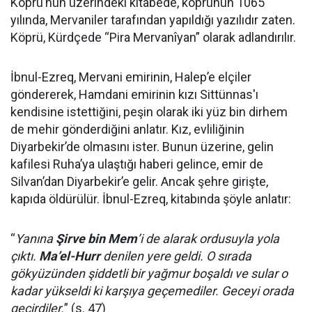
Köprü’nün üzerindeki kitabede, köprünün 1065
yılında, Mervaniler tarafından yapıldığı yazılıdır zaten.
Köprü, Kürdçede “Pira Mervanîyan” olarak adlandırılır.
İbnul-Ezreq, Mervani emirinin, Halep’e elçiler
göndererek, Hamdani emirinin kızı Sittünnas'ı
kendisine istettiğini, peşin olarak iki yüz bin dirhem
de mehir gönderdiğini anlatır. Kız, evliliğinin
Diyarbekir’de olmasını ister. Bunun üzerine, gelin
kafilesi Ruha’ya ulaştığı haberi gelince, emir de
Silvan’dan Diyarbekir’e gelir. Ancak şehre girişte,
kapıda öldürülür. İbnul-Ezreq, kitabında şöyle anlatır:
“
Yanına
Şirve bin Mem
’i de alarak ordusuyla yola
çıktı.
Ma’el-Hurr
denilen yere geldi. O sırada
gökyüzünden şiddetli bir yağmur boşaldı ve sular o
kadar yükseldi ki karşıya geçemediler. Geceyi orada
geçirdiler.
” (s. 47)