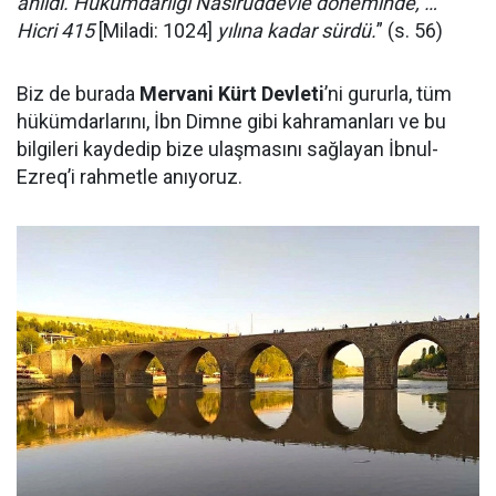
anıldı. Hükümdarlığı Nasırüddevle döneminde, …
Hicri 415
[Miladi: 1024]
yılına kadar sürdü.
” (s. 56)
Biz de burada
Mervani Kürt Devleti
’ni gururla, tüm
hükümdarlarını, İbn Dimne gibi kahramanları ve bu
bilgileri kaydedip bize ulaşmasını sağlayan İbnul-
Ezreq’i rahmetle anıyoruz.