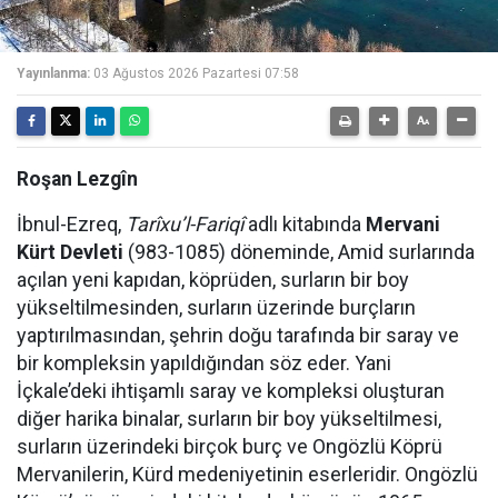
Yayınlanma:
03 Ağustos 2026 Pazartesi 07:58
Roşan Lezgîn
İbnul-Ezreq,
Tarîxu’l-Fariqî
adlı kitabında
Mervani
Kürt Devleti
(983-1085) döneminde, Amid surlarında
açılan yeni kapıdan, köprüden, surların bir boy
yükseltilmesinden, surların üzerinde burçların
yaptırılmasından, şehrin doğu tarafında bir saray ve
bir kompleksin yapıldığından söz eder. Yani
İçkale’deki ihtişamlı saray ve kompleksi oluşturan
diğer harika binalar, surların bir boy yükseltilmesi,
surların üzerindeki birçok burç ve Ongözlü Köprü
Mervanilerin, Kürd medeniyetinin eserleridir. Ongözlü