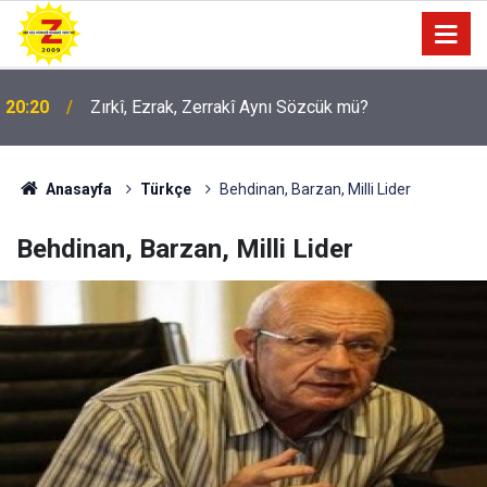
09:56
Ji Zilma Partîzanan Nimûneyeka Piçûk
Anasayfa
Türkçe
Behdinan, Barzan, Milli Lider
Behdinan, Barzan, Milli Lider