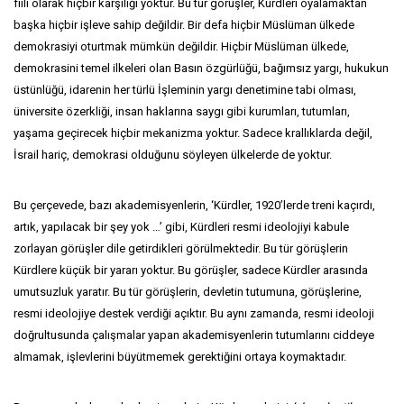
fiili olarak hiçbir karşılığı yoktur. Bu tür görüşler, Kürdleri oyalamaktan
başka hiçbir işleve sahip değildir. Bir defa hiçbir Müslüman ülkede
demokrasiyi oturtmak mümkün değildir. Hiçbir Müslüman ülkede,
demokrasini temel ilkeleri olan Basın özgürlüğü, bağımsız yargı, hukukun
üstünlüğü, idarenin her türlü İşleminin yargı denetimine tabi olması,
üniversite özerkliği, insan haklarına saygı gibi kurumları, tutumları,
yaşama geçirecek hiçbir mekanizma yoktur. Sadece krallıklarda değil,
İsrail hariç, demokrasi olduğunu söyleyen ülkelerde de yoktur.
Bu çerçevede, bazı akademisyenlerin, ‘Kürdler, 1920’lerde treni kaçırdı,
artık, yapılacak bir şey yok …’ gibi, Kürdleri resmi ideolojiyi kabule
zorlayan görüşler dile getirdikleri görülmektedir. Bu tür görüşlerin
Kürdlere küçük bir yararı yoktur. Bu görüşler, sadece Kürdler arasında
umutsuzluk yaratır. Bu tür görüşlerin, devletin tutumuna, görüşlerine,
resmi ideolojiye destek verdiği açıktır. Bu aynı zamanda, resmi ideoloji
doğrultusunda çalışmalar yapan akademisyenlerin tutumlarını ciddeye
almamak, işlevlerini büyütmemek gerektiğini ortaya koymaktadır.