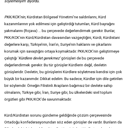
söylemeliyim’ diyordu.
PKK/KCK’nin
, Kürdistan Bölgesel Yönetimi’ne saldırılarını, Kürd
kazanımlarının yok edilmesi için geliştirdiği tutumları, Kürd bayrağını
yakmalarını (Rojava) … bu çerçevede değerlendirmek gerekir. Bunlar,
PKK/KCK’nin Kürd/Kürdistan davasından vazgeçtiğini, Kürdi, Kürdistani
değerlere karşı, Türkiye’nin, İran’ın, Suriye’nin haklarını ve çıkarlarını
korumak için savaştığını ortaya koymaktadır. PKK/KCK’nin geliştirmeye
çalıştığı ‘
Kürdlere devlet gerekmez’
görüşleri de bu çerçevede
değerlendirmek gerekir. Bu tür görüşler Kürdlerin değil, devletin
görüşleridir. Devletin, bu görüşlerini Kürdlere söyletmesi kendisi için çok
büyük bir kazanımdır. Dikkat edelim. Bu sadece, Kürdler için dile getirilen
bir söylemdir. Örneğin Filistinli Arapların bağımsız bir devlete sahip
olmalarını, Türkiye gibi, İran, Suriye gibi, bu ülkelerdeki sivil toplum
örgütleri gibi PKK/KCK’de savunmaktadır.
Kürd/Kürdistan sorunu gündeme geldiğinde çözüm çerçevesinde
Ortadoğu konfederasyonundan söz eden görüşler de vardır. Bunların da