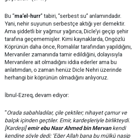
Bu “
ma’el-hurr
” tabiri, “serbest su” anlamındadır.
Yani, nehir suyunun serbestçe aktığı yer demektir.
Ama şiddetli bir yağmur yağınca, Dicle’yi geçip şehir
tarafına geçememişler. Kimi kaynaklarda, Ongözlü
Köprünün daha önce, Romalılar tarafından yapıldığını,
Mervaniler zamanında tamir edildiğini, dolayısıyla
Mervanilere ait olmadığını iddia ederler ama bu
anlatımdan, o zaman henüz Dicle Nehri üzerinde
herhangi bir köprünün olmadığını anlıyoruz.
İbnul-Ezreq, devam ediyor:
“
Orada sabahladılar, çile çektiler; nihayet çamur ve
balçık içinden geçtiler. Emir, kardeşleriyle birlikteydi.
[Kardeşi]
emir ebu Nasr Ahmed bin Mervan
kendi
kendine şöyle dedi: ‘Eğer Allah bana bu mülkü nasip