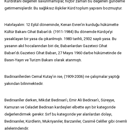
Kürdistani değerleri savunmamışlar, hiçbir zaman bu değerleri gündeme
getirmemişlerdir. Bu sağlıksız ilişkiler Kürd toplum yapısını bozmuştur.
Hatırlayalım: 12 Eylül döneminde, Kenan Evren’in kurduğu hükümette
Kültür Bakanı Cihat Baban’dı. (1911-1984) Bu dönemde Kürdçe’yi
yasaklayan bir yasa da çıkarılmıştı. 1983 tarihli, 2932 sayılı yasa. Bu
yasanın akıl hocalarından biri de, Babanlardan Gazeteci Cihat
Baban’dı.Gazeteci Cihat Baban, 27 Mayıs 1960 darbe hükümetinde de
Basın-Yayın ve Turizm Bakanı olarak atanmıştı.
Badirxanîlerden Cemal Kutay’ın ise, (1909-2006) ne çalışmalar yaptığı
yakından bilinmektedir.
Bedirxanîler derken, Mikdat Bedirxan’ı, Emir Ali Bedirxan’ı, Süreyye,
Kamuran ve Celadet Bedirxan kardeşleri elbette ayrı bir kategoride
değerlendirmek gerekir. Sırf bu kategoride yer alanlardan dolayı,
Bedirxaniler, Kürdlerin, Mukriyaniler, Barzaniler, Casimê Celiller gibi önemli
ailelerindendir.