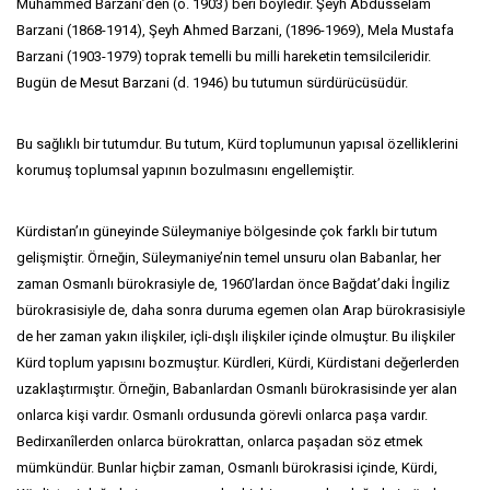
Muhammed Barzani’den (ö. 1903) beri böyledir. Şeyh Abdüsselam
Barzani (1868-1914), Şeyh Ahmed Barzani, (1896-1969), Mela Mustafa
Barzani (1903-1979) toprak temelli bu milli hareketin temsilcileridir.
Bugün de Mesut Barzani (d. 1946) bu tutumun sürdürücüsüdür.
Bu sağlıklı bir tutumdur. Bu tutum, Kürd toplumunun yapısal özelliklerini
korumuş toplumsal yapının bozulmasını engellemiştir.
Kürdistan’ın güneyinde Süleymaniye bölgesinde çok farklı bir tutum
gelişmiştir. Örneğin, Süleymaniye’nin temel unsuru olan Babanlar, her
zaman Osmanlı bürokrasiyle de, 1960’lardan önce Bağdat’daki İngiliz
bürokrasisiyle de, daha sonra duruma egemen olan Arap bürokrasisiyle
de her zaman yakın ilişkiler, içli-dışlı ilişkiler içinde olmuştur. Bu ilişkiler
Kürd toplum yapısını bozmuştur. Kürdleri, Kürdi, Kürdistani değerlerden
uzaklaştırmıştır. Örneğin, Babanlardan Osmanlı bürokrasisinde yer alan
onlarca kişi vardır. Osmanlı ordusunda görevli onlarca paşa vardır.
Bedirxanîlerden onlarca bürokrattan, onlarca paşadan söz etmek
mümkündür. Bunlar hiçbir zaman, Osmanlı bürokrasisi içinde, Kürdi,