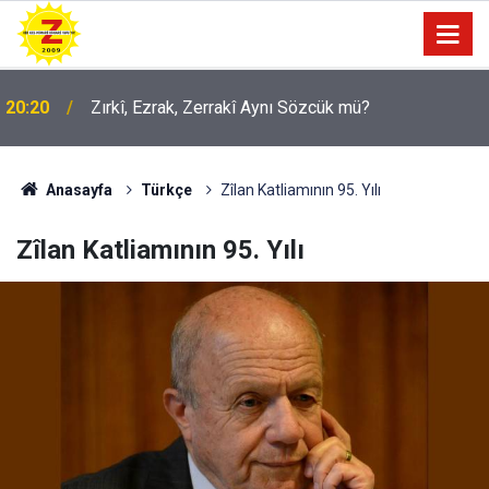
20:20
Zırkî, Ezrak, Zerrakî Aynı Sözcük mü?
09:56
Ji Zilma Partîzanan Nimûneyeka Piçûk
Anasayfa
Türkçe
Zîlan Katliamının 95. Yılı
Zîlan Katliamının 95. Yılı