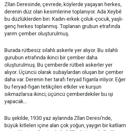
Zîlan Deresinde, çevrede, köylerde yaşayan herkes,
derenin düz olan kesimlerine toplanıyor. Ada Xeybê
bu düzlüklerden biri. Kadın-erkek çoluk-çocuk, yaşlı-
genç herkes toplanmış. Toplanan grubun etrafında
yarım çember oluşturulmuş.
Burada rütbesiz silahlı askerle yer alıyor. Bu silahlı
gurubun etrafında ikinci bir çember daha
oluşturulmuş. Bu çemberde rütbeli askerler yer
alıyor. Üçüncü olarak subaylardan oluşan bir çember
daha var. Derenin her tarafı feryad figanla inliyor. Eğer
bu feryad-figan tetikçileri etkiler ve kurşun
sıkmazlarsa ikinci, üçüncü çemberdekiler bu işi
yapacak...
Bu şekilde, 1930 yaz aylarında Zîlan Deresi’nde,
büyük kitleleri içine alan çok yoğun, yaygın bir katliam