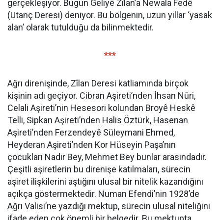
gerçekleşiyor. Bugün Geliyê Zîlan’a Newala Fedê
(Utanç Deresi) deniyor. Bu bölgenin, uzun yıllar ‘yasak
alan’ olarak tutulduğu da bilinmektedir.
***
Ağrı direnişinde, Zîlan Deresi katliamında birçok
kişinin adı geçiyor. Cibran Aşireti’nden İhsan Nûri,
Celali Aşireti’nin Hesesori kolundan Broyê Heskê
Telli, Sipkan Aşireti’nden Halis Öztürk, Hasenan
Aşireti’nden Ferzendeyê Süleymani Ehmed,
Heyderan Aşireti’nden Kor Hüseyin Paşa’nın
çocukları Nadir Bey, Mehmet Bey bunlar arasındadır.
Çeşitli aşiretlerin bu direnişe katılmaları, sürecin
aşiret ilişkilerini aştığını ulusal bir nitelik kazandığını
açıkça göstermektedir. Numan Efendi’nin 1928’de
Ağrı Valisi’ne yazdığı mektup, sürecin ulusal niteliğini
ifade eden çok önemli bir belgedir. Bu mektupta,