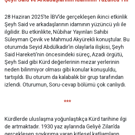
28 Haziran 2025’te İBV’de gerçekleşen ikinci etkinlik
Şeyh Said ve arkadaşlarının idamının yüzüncü yılı ile
ilgilidir. Bu etkinlikte, Nûbihar Yayınları Sahibi
Süleyman Çevik ve Mahmud Akyürekli konuştular. Bu
oturumda Seyid Abdülkadir’in olaylarla ilişkisi, Şeyh
Said Hareketi’nin öncesindeki süreç, Azadi örgütü,
Şeyh Said gibi Kürd değerlerinin mezar yerlerinin
neden bilinmiyor olması gibi konular konuşuldu,
tartışıldı. Bu oturum da kalabalık bir grup tarafından
izlendi. Oturumun, Soru-cevap bölümü çok canlıydı.
***
Kürdlerde uluslaşma yoğunlaştıkça Kürd tarihine ilgi
de artmaktadır. 1930 yaz aylarında Geliyê Zilan’da
gerçekleşen soykırıma varan kitlesel katliamların