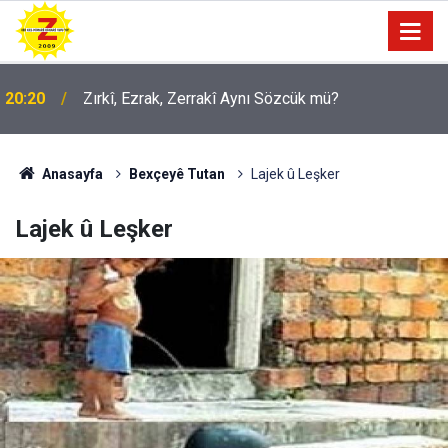
20:20
Zırkî, Ezrak, Zerrakî Aynı Sözcük mü?
Anasayfa
Bexçeyê Tutan
Lajek û Leşker
Lajek û Leşker