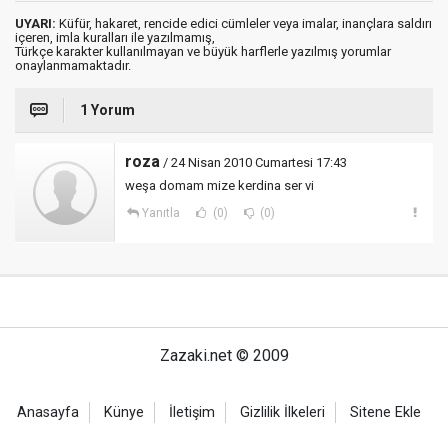
UYARI:
Küfür, hakaret, rencide edici cümleler veya imalar, inançlara saldırı
içeren, imla kuralları ile yazılmamış,
Türkçe karakter kullanılmayan ve büyük harflerle yazılmış yorumlar
onaylanmamaktadır.
1 Yorum
roza
/ 24 Nisan 2010 Cumartesi 17:43
weşa domam mize kerdina ser vi
Yanıtla
(0)
(0)
Zazaki.net © 2009
Anasayfa
Künye
İletişim
Gizlilik İlkeleri
Sitene Ekle