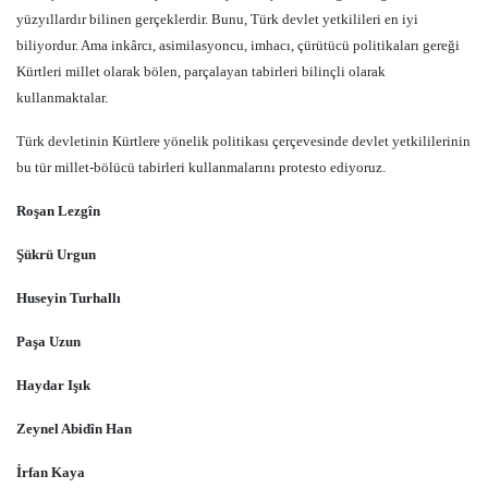
yüzyıllardır bilinen gerçeklerdir. Bunu, Türk devlet yetkilileri en iyi
biliyordur. Ama inkârcı, asimilasyoncu, imhacı, çürütücü politikaları gereği
Kürtleri millet olarak bölen, parçalayan tabirleri bilinçli olarak
kullanmaktalar.
Türk devletinin Kürtlere yönelik politikası çerçevesinde devlet yetkililerinin
bu tür millet-bölücü tabirleri kullanmalarını protesto ediyoruz.
Roşan Lezgîn
Şükrü Urgun
Huseyin Turhallı
Paşa Uzun
Haydar Işık
Zeynel Abidîn Han
İrfan Kaya