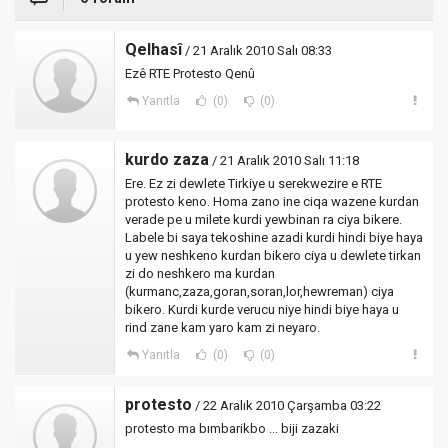
Qelhasî
/ 21 Aralık 2010 Salı 08:33
Ezê RTE Protesto Qenû
Yanıtla
(0)
(0)
kurdo zaza
/ 21 Aralık 2010 Salı 11:18
Ere. Ez zi dewlete Tirkiye u serekwezire e RTE
protesto keno. Homa zano ine ciqa wazene kurdan
verade pe u milete kurdi yewbinan ra ciya bikere.
Labele bi saya tekoshine azadi kurdi hindi biye haya
u yew neshkeno kurdan bikero ciya u dewlete tirkan
zi do neshkero ma kurdan
(kurmanc,zaza,goran,soran,lor,hewreman) ciya
bikero. Kurdi kurde verucu niye hindi biye haya u
rind zane kam yaro kam zi neyaro.
Yanıtla
(0)
(0)
protesto
/ 22 Aralık 2010 Çarşamba 03:22
protesto ma bımbarikbo ... biji zazaki