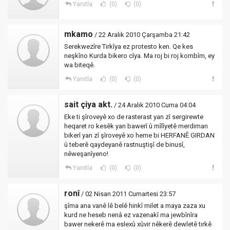
Yanıtla
(0)
(0)
mkamo
/ 22 Aralık 2010 Çarşamba 21:42
Serekwezîre Tirkîya ez protesto ken. Qe kes
neşkîno Kurda bikero cîya. Ma roj bi roj kombîm, ey
wa biteqê.
Yanıtla
(0)
(0)
sait çiya akt.
/ 24 Aralık 2010 Cuma 04:04
Eke ti şîroveyê xo de rasterast yan zî sergirewte
heqaret ro kesêk yan bawerî û mîlîyetê merdiman
bikerî yan zî şîroveyê xo heme bi HERFANÊ GIRDAN
û teberê qaydeyanê rastnuştişî de binusî,
nêweşanîyeno!
Yanıtla
(0)
(0)
ronî
/ 02 Nisan 2011 Cumartesi 23:57
şîma ana vanê lê belê hinkî milet a maya zaza xu
kurd ne heseb nenâ ez vazenakî ma jewbînîra
bawer nekerê ma eslexû xûvir nêkerê dewletê tırkê