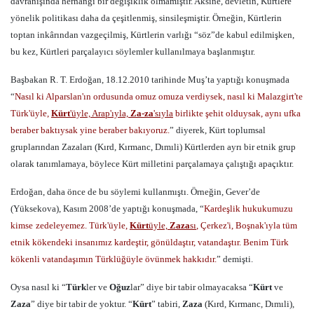
davranışında herhangi bir değişiklik olmamıştır. Aksine, devletin, Kürtlere
yönelik politikası daha da çeşitlenmiş, sinsileşmiştir. Örneğin, Kürtlerin
toptan inkârından vazgeçilmiş, Kürtlerin varlığı “söz”de kabul edilmişken,
bu kez, Kürtleri parçalayıcı söylemler kullanılmaya başlanmıştır.
Başbakan R. T. Erdoğan, 18.12.2010 tarihinde Muş’ta yaptığı konuşmada
“
Nasıl ki Alparslan'ın ordusunda omuz omuza verdiysek, nasıl ki Malazgirt'te
Türk'üyle,
Kürt
'üyle, Arap'ıyla,
Za-za
'sıyla
birlikte şehit olduysak, aynı ufka
beraber baktıysak yine beraber bakıyoruz.
” diyerek, Kürt toplumsal
gruplarından Zazaları (Kırd, Kırmanc, Dımıli) Kürtlerden ayrı bir etnik grup
olarak tanımlamaya, böylece Kürt milletini parçalamaya çalıştığı apaçıktır.
Erdoğan, daha önce de bu söylemi kullanmıştı. Örneğin, Gever’de
(Yüksekova), Kasım 2008’de yaptığı konuşmada, “
Kardeşlik hukukumuzu
kimse
zedeleyemez. Türk'üyle,
Kürt
üyle,
Zaza
sı
, Çerkez'i, Boşnak'ıyla tüm
etnik kökendeki insanımız kardeştir, gönüldaştır, vatandaştır. Benim Türk
kökenli vatandaşımın Türklüğüyle övünmek hakkıdır.
” demişti.
Oysa nasıl ki “
Türk
ler ve
Oğuz
lar” diye bir tabir olmayacaksa “
Kürt
ve
Zaza
” diye bir tabir de yoktur. “
Kürt
” tabiri,
Zaza
(Kırd, Kırmanc, Dımıli),