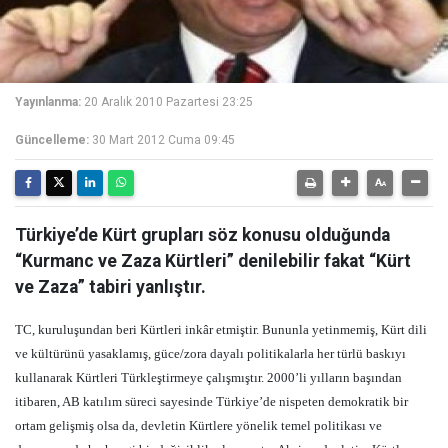
Yayınlanma:
20 Aralık 2010 Pazartesi 23:25
Güncelleme:
30 Mart 2012 Cuma 09:45
Türkiye’de Kürt grupları söz konusu olduğunda
“Kurmanc ve Zaza Kürtleri” denilebilir fakat “Kürt
ve Zaza” tabiri yanlıştır.
TC, kuruluşundan beri Kürtleri inkâr etmiştir. Bununla yetinmemiş, Kürt dili
ve kültürünü yasaklamış, güce/zora dayalı politikalarla her türlü baskıyı
kullanarak Kürtleri Türkleştirmeye çalışmıştır. 2000’li yılların başından
itibaren, AB katılım süreci sayesinde Türkiye’de nispeten demokratik bir
ortam gelişmiş olsa da, devletin Kürtlere yönelik temel politikası ve