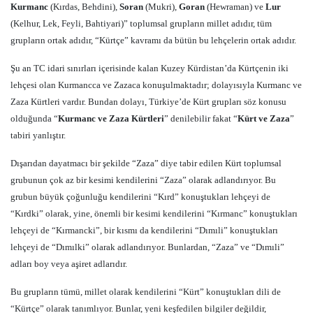
Kurmanc
(Kırdas, Behdini),
Soran
(Mukri),
Goran
(Hewraman) ve
Lur
(Kelhur, Lek, Feyli, Bahtiyari)” toplumsal grupların millet adıdır, tüm
grupların ortak adıdır, “Kürtçe” kavramı da bütün bu lehçelerin ortak adıdır.
Şu an TC idari sınırları içerisinde kalan Kuzey Kürdistan’da Kürtçenin iki
lehçesi olan Kurmancca ve Zazaca konuşulmaktadır; dolayısıyla Kurmanc ve
Zaza Kürtleri vardır. Bundan dolayı, Türkiye’de Kürt grupları söz konusu
olduğunda “
Kurmanc ve Zaza Kürtleri
” denilebilir fakat “
Kürt ve Zaza
”
tabiri yanlıştır.
Dışarıdan dayatmacı bir şekilde “Zaza” diye tabir edilen Kürt toplumsal
grubunun çok az bir kesimi kendilerini “Zaza” olarak adlandırıyor. Bu
grubun büyük çoğunluğu kendilerini “Kırd” konuştukları lehçeyi de
“Kırdki” olarak, yine, önemli bir kesimi kendilerini “Kırmanc” konuştukları
lehçeyi de “Kırmancki”, bir kısmı da kendilerini “Dımıli” konuştukları
lehçeyi de “Dımılki” olarak adlandırıyor. Bunlardan, “Zaza” ve “Dımıli”
adları boy veya aşiret adlarıdır.
Bu grupların tümü, millet olarak kendilerini “Kürt” konuştukları dili de
“Kürtçe” olarak tanımlıyor. Bunlar, yeni keşfedilen bilgiler değildir,