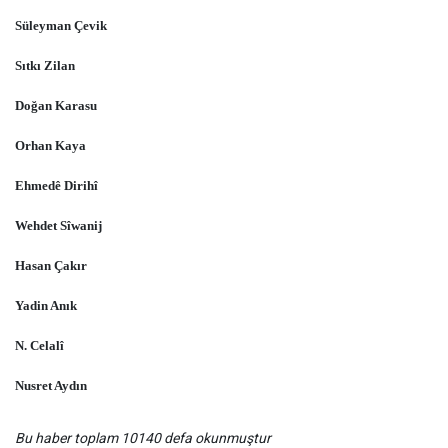
Süleyman Çevik
Sıtkı Zilan
Doğan Karasu
Orhan Kaya
Ehmedê Dirihî
Wehdet Sîwanij
Hasan Çakır
Yadin Anık
N. Celalî
Nusret Aydın
Bu haber toplam 10140 defa okunmuştur