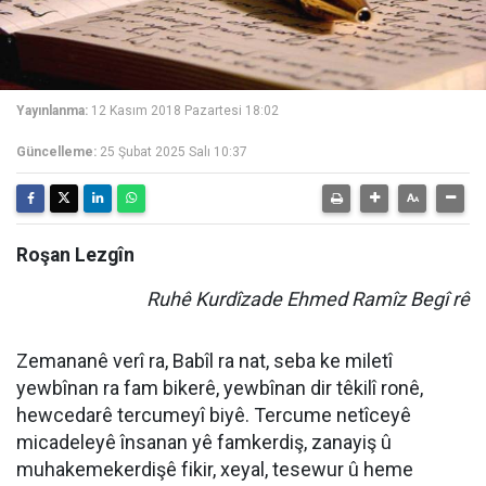
Yayınlanma:
12 Kasım 2018 Pazartesi 18:02
Güncelleme:
25 Şubat 2025 Salı 10:37
Roşan Lezgîn
Ruhê Kurdîzade Ehmed Ramîz Begî rê
Zemananê verî ra, Babîl ra nat, seba ke miletî
yewbînan ra fam bikerê, yewbînan dir têkilî ronê,
hewcedarê tercumeyî biyê. Tercume netîceyê
micadeleyê însanan yê famkerdiş, zanayiş û
muhakemekerdişê fikir, xeyal, tesewur û heme