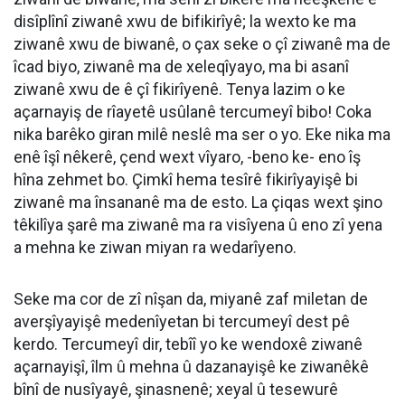
disîplînî ziwanê xwu de bifikirîyê; la wexto ke ma
ziwanê xwu de biwanê, o çax seke o çî ziwanê ma de
îcad biyo, ziwanê ma de xeleqîyayo, ma bi asanî
ziwanê xwu de ê çî fikirîyenê. Tenya lazim o ke
açarnayiş de rîayetê usûlanê tercumeyî bibo! Coka
nika barêko giran milê neslê ma ser o yo. Eke nika ma
enê îşî nêkerê, çend wext vîyaro, -beno ke- eno îş
hîna zehmet bo. Çimkî hema tesîrê fikirîyayişê bi
ziwanê ma însananê ma de esto. La çiqas wext şino
têkilîya şarê ma ziwanê ma ra visîyena û eno zî yena
a mehna ke ziwan miyan ra wedarîyeno.
Seke ma cor de zî nîşan da, miyanê zaf miletan de
averşîyayişê medenîyetan bi tercumeyî dest pê
kerdo. Tercumeyî dir, tebîî yo ke wendoxê ziwanê
açarnayişî, îlm û mehna û dazanayişê ke ziwanêkê
bînî de nusîyayê, şinasnenê; xeyal û tesewurê