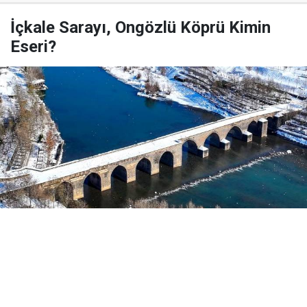
İçkale Sarayı, Ongözlü Köprü Kimin
Eseri?
Yayınlanma:
03 Ağustos 2026 Pazartesi 07:58
Roşan Lezgîn