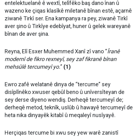
entelektuelanê ê wextî, telîfêko baş dano înan û
wazeno ke çiqas klasîkê miletanê bînan estê, açarnê
ziwanê Tirkî ser. Ena kampanya ra pey, ziwanê Tirkî
aver şino û Tirkîye edebîyat, huner û gelek wareyanê
bînan de aver şina.
Reyna, Elî Esxer Muhemmed Xanî zî vano “
Îranê
modernî de fikro rexneyî, sey zaf fikranê bînan
mehsûlê tercumeyî yo.
”
(1)
Ewro zafê welatanê dinya de “tercume” sey
disîplînêko xwuser qebûl beno û unîversîteyan de
sey derse diyeno wendiş. Derheqê tercumeyî de;
derheqê metod, teknîk, uslûb û hawayê tercumeyî de
heta nika dinyayêk kitabî û meqaleyî nusîyayê.
Herçiqas tercume bi xwu sey yew warê zanistî