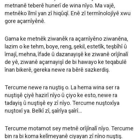
metnanê teberê hunerî de wina nîyo. Ma vajê,
metnêko îlmî yan zî hiqûqî. Enê zî termînolojîyê xwu
gore açarnîyênê.
Gama ke metnêk ziwanêk ra açarnîyêno ziwanêna,
lazim o ke tehm, boye, reng, şekil, estetîk, teşbîhî û
îmajî, mehna, îfade û dazanayişê ke ziwanê orîjînalî
de yê, ziwanê açarnayişî de bi hawayo ke teqabulê
înan bikerê, gereka newe ra bêrê sazkerdiş.
Tercume newe ra nuştiş o. La hema wina ser ra
nuştişê çiyê hazirî nîyo û çiyo ke esto, newe ra
tadayiş û nuştişê ey zî nîyo. Tercume nuştoxîya
nuştoxî ya. Belkî zî, şaîrîya şaîrî...
Tercume motamot sey metnê orîjînalî nîyo. Tercume
bin ra bi koma kelîmeyanê ciyayan zî nîno nuştiş.