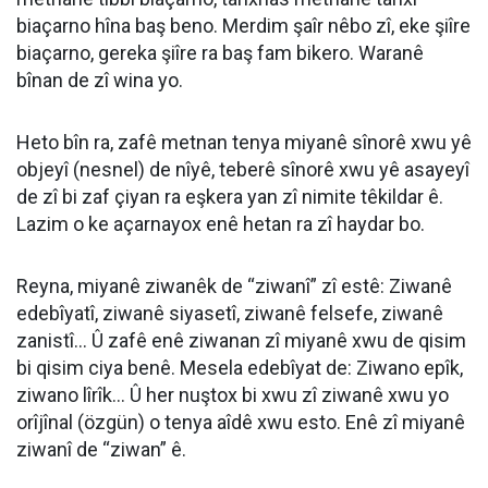
biaçarno hîna baş beno. Merdim şaîr nêbo zî, eke şiîre
biaçarno, gereka şiîre ra baş fam bikero. Waranê
bînan de zî wina yo.
Heto bîn ra, zafê metnan tenya miyanê sînorê xwu yê
objeyî (nesnel) de nîyê, teberê sînorê xwu yê asayeyî
de zî bi zaf çiyan ra eşkera yan zî nimite têkildar ê.
Lazim o ke açarnayox enê hetan ra zî haydar bo.
Reyna, miyanê ziwanêk de “ziwanî” zî estê: Ziwanê
edebîyatî, ziwanê siyasetî, ziwanê felsefe, ziwanê
zanistî... Û zafê enê ziwanan zî miyanê xwu de qisim
bi qisim ciya benê. Mesela edebîyat de: Ziwano epîk,
ziwano lîrîk... Û her nuştox bi xwu zî ziwanê xwu yo
orîjînal (özgün) o tenya aîdê xwu esto. Enê zî miyanê
ziwanî de “ziwan” ê.