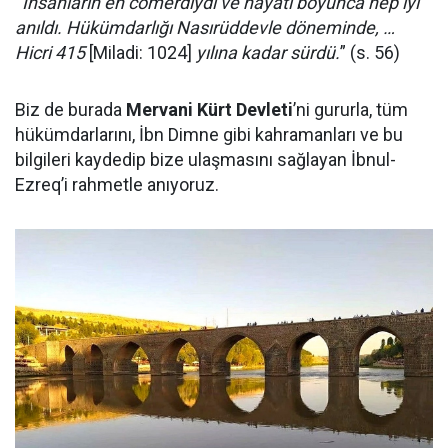
“
İnsanların en cömerdiydi ve hayatı boyunca hep iyi
anıldı. Hükümdarlığı Nasırüddevle döneminde, …
Hicri 415
[Miladi: 1024]
yılına kadar sürdü.
” (s. 56)
Biz de burada
Mervani Kürt Devleti
’ni gururla, tüm
hükümdarlarını, İbn Dimne gibi kahramanları ve bu
bilgileri kaydedip bize ulaşmasını sağlayan İbnul-
Ezreq’i rahmetle anıyoruz.