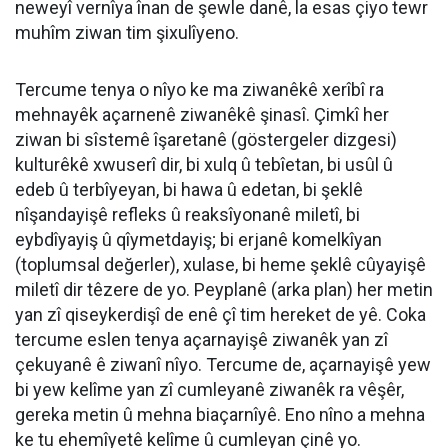
neweyî vernîya înan de şewle danê, la esas çiyo tewr
muhîm ziwan tim şixulîyeno.
Tercume tenya o nîyo ke ma ziwanêkê xerîbî ra
mehnayêk açarnenê ziwanêkê şinasî. Çimkî her
ziwan bi sîstemê îşaretanê (göstergeler dizgesi)
kulturêkê xwuserî dir, bi xulq û tebîetan, bi usûl û
edeb û terbîyeyan, bi hawa û edetan, bi şeklê
nîşandayişê refleks û reaksîyonanê miletî, bi
eybdîyayiş û qîymetdayiş; bi erjanê komelkîyan
(toplumsal değerler), xulase, bi heme şeklê cûyayişê
miletî dir têzere de yo. Peyplanê (arka plan) her metin
yan zî qiseykerdişî de enê çî tim hereket de yê. Coka
tercume eslen tenya açarnayişê ziwanêk yan zî
çekuyanê ê ziwanî nîyo. Tercume de, açarnayişê yew
bi yew kelîme yan zî cumleyanê ziwanêk ra vêşêr,
gereka metin û mehna biaçarnîyê. Eno nîno a mehna
ke tu ehemîyetê kelîme û cumleyan çinê yo.