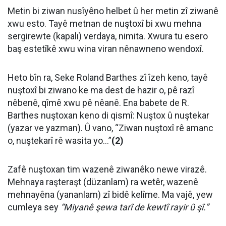
Metin bi ziwan nusîyêno helbet û her metin zî ziwanê
xwu esto. Tayê metnan de nuştoxî bi xwu mehna
sergirewte (kapalı) verdaya, nimita. Xwura tu esero
baş estetîkê xwu wina viran nênawneno wendoxî.
Heto bîn ra, Seke Roland Barthes zî îzeh keno, tayê
nuştoxî bi ziwano ke ma dest de hazir o, pê razî
nêbenê, qîmê xwu pê nêanê. Ena babete de R.
Barthes nuştoxan keno di qismî: Nuştox û nuştekar
(yazar ve yazman). Û vano, “Ziwan nuştoxî rê amanc
o, nuştekarî rê wasita yo...”
(2)
Zafê nuştoxan tim wazenê ziwanêko newe virazê.
Mehnaya raşteraşt (düzanlam) ra wetêr, wazenê
mehnayêna (yananlam) zî bidê kelîme. Ma vajê, yew
cumleya sey
“Miyanê şewa tarî de kewtî rayir û şî.”