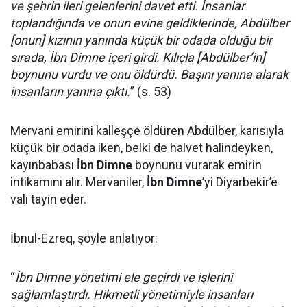
ve şehrin ileri gelenlerini davet etti. İnsanlar
toplandığında ve onun evine geldiklerinde, Abdülber
[onun] kızının yanında küçük bir odada olduğu bir
sırada, İbn Dimne içeri girdi. Kılıçla [Abdülber’in]
boynunu vurdu ve onu öldürdü. Başını yanına alarak
insanların yanına çıktı.
” (s. 53)
Mervani emirini kalleşçe öldüren Abdülber, karısıyla
küçük bir odada iken, belki de halvet halindeyken,
kayınbabası
İbn Dimne
boynunu vurarak emirin
intikamını alır. Mervaniler,
İbn Dimne
’yi Diyarbekir’e
vali tayin eder.
İbnul-Ezreq, şöyle anlatıyor:
“
İbn Dimne yönetimi ele geçirdi ve işlerini
sağlamlaştırdı. Hikmetli yönetimiyle insanları