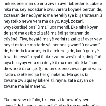
nêkerdêne, înan do eno ziwan aver biberdêne. Labelê
nika ma, sey ecdadanê xwu verara koyanê berzan de,
zozanan de nêcûyênê; ma herekîyayê bi şaristanan û
heyatêko newe vera ma de yo. Koyî, zozanî,
weyekerdişê pesî û malî uca mendî. Eke nika koyan
de şarê ma estbo zî zafê ma êdî şaristanan de
cûyênê. Tiya, heyatê ma yê verînî ra zaf-zaf aver yew
heyat esto ke ma tede yê; herinda şiwantî û gawantî
de, herinda toxumeştiş û citekerdiş de, kar û gureyê
tewir bi tewirî, xeyal û fikrê zaf neweyî estê; disîplînê
ciya bi ciyayî vera ma de yê û ma mecbûr ê ke înan
dir wurzê û ronişê. Şaristan de, eno ziwan qîmê vatiş,
îfade û îzehkerdişê her çî nêkeno. Ma çiqas bi
ziwanê xwu qisey bikerê zî, reyna, zafê cayan de
ziwanê ma lal maneno.
Eke ma yew disîplîn, fikir yan zî tesewurî yewna
ziwanî de biwanê, ma senî zî bikerê ma nêeşkenê ê