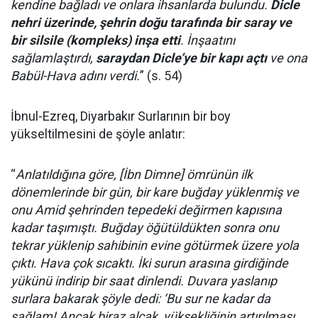
kendine bağladı ve onlara ihsanlarda bulundu.
Dicle
nehri üzerinde, şehrin doğu tarafında bir saray ve
bir silsile (kompleks) inşa etti
. İnşaatını
sağlamlaştırdı,
saraydan Dicle’ye bir kapı açtı
ve ona
Babül-Hava adını verdi.
” (s. 54)
İbnul-Ezreq, Diyarbakır Surlarının bir boy
yükseltilmesini de şöyle anlatır:
“
Anlatıldığına göre, [İbn Dimne] ömrünün ilk
dönemlerinde bir gün, bir kare buğday yüklenmiş ve
onu Amid şehrinden tepedeki değirmen kapısına
kadar taşımıştı. Buğday öğütüldükten sonra onu
tekrar yüklenip sahibinin evine götürmek üzere yola
çıktı. Hava çok sıcaktı. İki surun arasına girdiğinde
yükünü indirip bir saat dinlendi. Duvara yaslanıp
surlara bakarak şöyle dedi: ‘Bu sur ne kadar da
sağlam! Ancak biraz alçak, yüksekliğinin artırılması