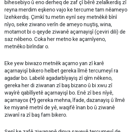
bihesebiyo û eno derheq de zaf çî bêrê zelalkerdiş zî
reyna merdim eşkeno vajo ke tercume tam nêameyo
îzehkerdiş. Çimkî tu metin eynî sey metnêkê bînî
nîyo, seke ziwano verîn de ameyo nuştiş, wina,
motamot bi o qeyde ziwanê açarnayişî (çeviri dili) de
saz nêbeno. Coka her metno ke açarnîyeno,
metnêko birîndar o.
Eke yew biwazo metnêk açarno yan zî karê
açarnayişî bikero helbet gereka îlmê tercumeyî ra
agadar bo. Labelê agadarbîyayiş zî qîm nêkeno,
gereka her di ziwanan zî baş bizano û bi xwu zî
wayîrê qabîlîyetê açarnayişî bo. Enê zî bes nîyê,
açarnayox
(*)
gereka mehna, îfade, dazanayiş û îlmê
ke miyanê metnî de yê, waqifê înan bo û ziwanê
ziwanî ra zî baş fam bikero.
Senî ke zafê ziwananê dinya sayeyê tercumeyî de