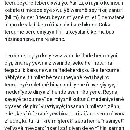
tecrubeyanê teberê xwu yo. Yan zî, o rayir o ke însan
xebate û micadeleyê xwu yê waranê sey fikir, zanist
(bilim), huner û tecrubeyan miyanê milet û cematanê
bînan de vila bikero û înan dir bare bikero. Coka
tercume berê dinyaya fikir û xeyalanê ke ma baş
nêşinasnenê, ma rê akeno.
Tercume, o çiyo ke yew ziwan de îfade beno, eynî
çiyî, ena rey yewna ziwanî de, seke her hetan ra
teqabul bikero, newe ra îfadekerdiş o. Eke tercume
nêbiyêne, tu milet bê tecrubeyanê xwu hayî ro
tecrubeyê miletanê bînan nêbiyene û averşîyayişê
medenîyetê dinya zî hende asan nêbiyêne. Reyna,
sayeyê tercumeyî de, miyanê kultur û medenîyetanê
ciyayan de pirdî virazîyayê; însanan û miletan zêhn,
edet, keşf û fikranê yewbînan ra îstîfade kerdo û wina
zî edet, kultur û fikrê mişterekî seba heme însanîyetî
vejîyayê meydan; însanî zaf çiyan de eynî hiş, saman