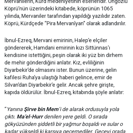
Mervanilerin, Kürd medeniyetinin eserleridir. Ongözlü
Köprü’nün üzerindeki kitabede, köprünün 1065
yılında, Mervaniler tarafından yapıldığı yazılıdır zaten.
Köprü, Kürdçede “Pira Mervanîyan” olarak adlandırılır.
İbnul-Ezreq, Mervani emirinin, Halep’e elçiler
göndererek, Hamdani emirinin kızı Sittünnas'ı
kendisine istettiğini, peşin olarak iki yüz bin dirhem
de mehir gönderdiğini anlatır. Kız, evliliğinin
Diyarbekir’de olmasını ister. Bunun üzerine, gelin
kafilesi Ruha’ya ulaştığı haberi gelince, emir de
Silvan’dan Diyarbekir’e gelir. Ancak şehre girişte,
kapıda öldürülür. İbnul-Ezreq, kitabında şöyle anlatır:
“
Yanına
Şirve bin Mem
’i de alarak ordusuyla yola
çıktı.
Ma’el-Hurr
denilen yere geldi. O sırada
gökyüzünden şiddetli bir yağmur boşaldı ve sular o
kadar yükseldi ki karşıya geçemediler. Geceyi orada