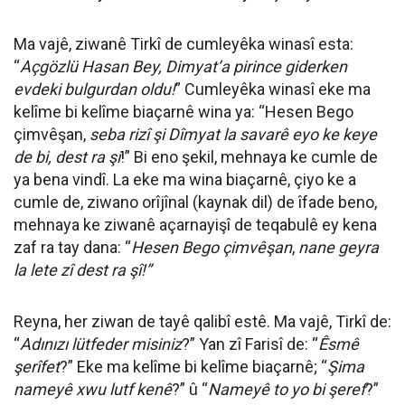
Ma vajê, ziwanê Tirkî de cumleyêka winasî esta:
“
Açgözlü Hasan Bey,
Dimyat’a pirince giderken
evdeki bulgurdan
oldu!
” Cumleyêka winasî eke ma
kelîme bi kelîme biaçarnê wina ya: “Hesen Bego
çimvêşan,
seba rizî şi Dîmyat la savarê eyo ke keye
de bi, dest ra şi
!” Bi eno şekil, mehnaya ke cumle de
ya bena vindî. La eke ma wina biaçarnê, çiyo ke a
cumle de, ziwano orîjînal (kaynak dil) de îfade beno,
mehnaya ke ziwanê açarnayişî de teqabulê ey kena
zaf ra tay dana: “
Hesen Bego çimvêşan
,
nane geyra
la lete zî dest ra şî!”
Reyna, her ziwan de tayê qalibî estê. Ma vajê, Tirkî de:
“
Adınızı lütfeder misiniz
?” Yan zî Farisî de: “
Êsmê
şerîfet
?” Eke ma kelîme bi kelîme biaçarnê; “
Şima
nameyê xwu lutf kenê
?” û “
Nameyê to yo bi şeref
?”