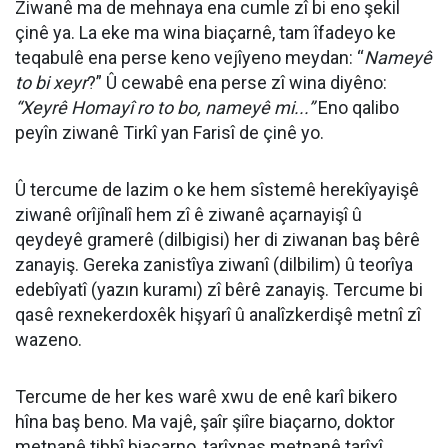
Ziwanê ma de mehnaya ena cumle zî bi eno şekil
çinê ya. La eke ma wina biaçarnê, tam îfadeyo ke
teqabulê ena perse keno vejîyeno meydan: “
Nameyê
to bi xeyr
?” Û cewabê ena perse zî wina diyêno:
“Xeyrê Homayî ro to bo, nameyê mi...”
Eno qalibo
peyîn ziwanê Tirkî yan Farisî de çinê yo.
Û tercume de lazim o ke hem sîstemê herekîyayişê
ziwanê orîjînalî hem zî ê ziwanê açarnayişî û
qeydeyê gramerê (dilbigisi) her di ziwanan baş bêrê
zanayiş. Gereka zanistîya ziwanî (dilbilim) û teorîya
edebîyatî (yazın kuramı) zî bêrê zanayiş. Tercume bi
qasê rexnekerdoxêk hişyarî û analîzkerdişê metnî zî
wazeno.
Tercume de her kes warê xwu de enê karî bikero
hîna baş beno. Ma vajê, şaîr şiîre biaçarno, doktor
metnanê tibbî biaçarno, tarîxnas metnanê tarîxî