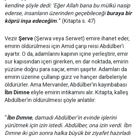
kendine şöyle dedi: ‘Eğer Allah bana bu mülkü nasip
ederse, insanların üzerinden geçebileceği
buraya bir
köprü inşa edeceğim
.'
” (Kitapta s. 47)
Vezir
Şerve
(Şerwa veya Serwet) emire ihanet eder,
emirin öldürülmesi için Amid çarşı reisi Abdülber’i
ayartır. O da, adamlarını kapının içine yerleştirir, emir
sur kapısından içeri girerken, en dar noktada, emirin
yüzüne doğru para saçar, emiri şaşırtır. Adamları da
emirin üzerine çullanıp gürz ve hançer darbeleriyle
öldürürler. Ama Mervaniler, Abdülber’in kayınbabası
İbn Dimne
eliyle emirin intikamını alır. Kitapta, kalleş
Abdülber’in öldürülmesi şöyle anlatılır:
“
İbn Dımne
, damadı Abdülber’in evinde işlerini
yürütmek için izin istedi. Abdülber, ona izin verdi. İbn
Dımne iki gün sonra halka büyük bir ziyafet hazırladı