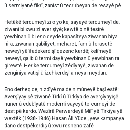
û sermiyanê fikrî, zanist û tecrubeyan de resayê pê.
Hetêkê tercumeyî zî o yo ke, sayeyê tercumeyî de,
ziwanî bi xwu zî aver şiyê; kewtê binê tesîrê
yewbînan û bi eno qeyde kapasîteya ziwanan biya
hîra; ziwanan qabîlîyet, meharet, fam û ferasetê
neweyî yê îfadekerdişî qezenc kerdê; kelîmeyê
neweyî, qalib û termî dayê yewbînan û yewbînan ra
girewtê. Her ke tercumeyî zêdîyayê, ziwanan de
zengînîya vatişî û îzehkerdişî ameya meydan.
Eno derheq de, nizdîyê ma de nimûneyê başî estê:
Averşîyayişê ziwanê Tirkî û Tirkîya de averşîyayişê
huner û edebîyatê modernî sayeyê tercumeyî de
dest pê kerdo. Wezîrê Perwerdeyê Milî yê Tirkîye yê
wextêk (1938-1946) Hasan Âli Yücel, yew kampanya
dano destpêkerdiş û xwu resneno zafê