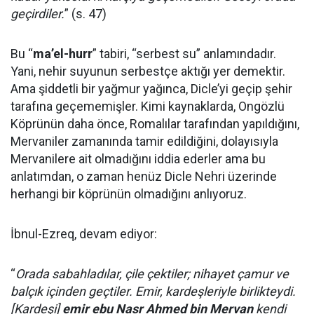
geçirdiler.
” (s. 47)
Bu “
ma’el-hurr
” tabiri, “serbest su” anlamındadır.
Yani, nehir suyunun serbestçe aktığı yer demektir.
Ama şiddetli bir yağmur yağınca, Dicle’yi geçip şehir
tarafına geçememişler. Kimi kaynaklarda, Ongözlü
Köprünün daha önce, Romalılar tarafından yapıldığını,
Mervaniler zamanında tamir edildiğini, dolayısıyla
Mervanilere ait olmadığını iddia ederler ama bu
anlatımdan, o zaman henüz Dicle Nehri üzerinde
herhangi bir köprünün olmadığını anlıyoruz.
İbnul-Ezreq, devam ediyor:
“
Orada sabahladılar, çile çektiler; nihayet çamur ve
balçık içinden geçtiler. Emir, kardeşleriyle birlikteydi.
[Kardeşi]
emir ebu Nasr Ahmed bin Mervan
kendi