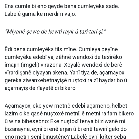
Ena cumle bi eno qeyde bena cumleyêka sade.
Labelê gama ke merdim vajo:
“Miyanê şewe de kewtî rayir û tarî-tarî şî.”
Êdî bena cumleyêka tilsimîne. Cumleya peyîne
cumleyêka edebî ya, zêhnê wendoxî de tesîrêko
îmajin (imgeli) virazena. Xeyalê wendoxî de berê
vîrardişanê ciyayan akena. Yanî tiya de, açarnayox
gereka ziwanxebetnayişê nuştoxî ra zî haydar bo û
açarnayiş de rîayetê ci bikero.
Açarnayox, eke yew metnê edebî açarneno, helbet
lazim o ke qasê nuştoxê metnî, ê metnî ra fam bikero
û wina bihesebno: Eke nuştoxî tenya bi ziwanê mi
bizanayne, eynî bi enê erjan û bi enê tewirî gelo do
eno metin senî binuştêne? Labelê eynî krîter seba