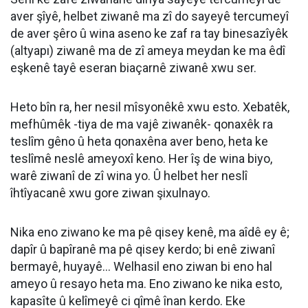
aver şîyê, helbet ziwanê ma zî do sayeyê tercumeyî
de aver şêro û wina aseno ke zaf ra tay binesazîyêk
(altyapı) ziwanê ma de zî ameya meydan ke ma êdî
eşkenê tayê eseran biaçarnê ziwanê xwu ser.
Heto bîn ra, her nesil mîsyonêkê xwu esto. Xebatêk,
mefhûmêk -tiya de ma vajê ziwanêk- qonaxêk ra
teslîm gêno û heta qonaxêna aver beno, heta ke
teslîmê neslê ameyoxî keno. Her îş de wina biyo,
warê ziwanî de zî wina yo. Û helbet her neslî
îhtîyacanê xwu gore ziwan şixulnayo.
Nika eno ziwano ke ma pê qisey kenê, ma aîdê ey ê;
dapîr û bapîranê ma pê qisey kerdo; bi enê ziwanî
bermayê, huyayê... Welhasil eno ziwan bi eno hal
ameyo û resayo heta ma. Eno ziwano ke nika esto,
kapasîte û kelîmeyê ci qîmê înan kerdo. Eke