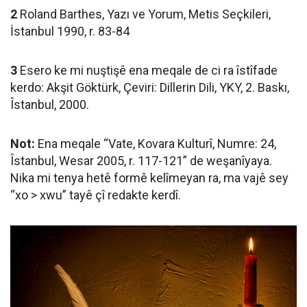
2
Roland Barthes, Yazı ve Yorum, Metis Seçkileri,
İstanbul 1990, r. 83-84
3
Esero ke mi nuştişê ena meqale de ci ra îstîfade
kerdo: Akşit Göktürk, Çeviri: Dillerin Dili, YKY, 2. Baskı,
Îstanbul, 2000.
Not:
Ena meqale “Vate, Kovara Kulturî, Numre: 24,
Îstanbul, Wesar 2005, r. 117-
121”
de weşanîyaya.
Nika mi tenya hetê formê kelîmeyan ra, ma vajê sey
“xo > xwu” tayê çî redakte kerdî.