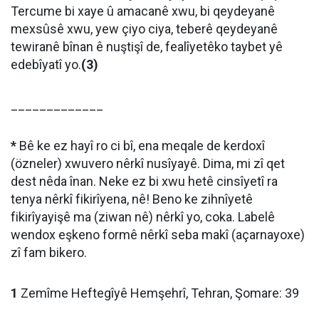
Tercume bi xaye û amacanê xwu, bi qeydeyanê
mexsûsê xwu, yew çiyo ciya, teberê qeydeyanê
tewiranê bînan ê nuştişî de, fealîyetêko taybet yê
edebîyatî yo.
(3)
_____________
*
Bê ke ez hayî ro ci bî, ena meqale de kerdoxî
(özneler) xwuvero nêrkî nusîyayê. Dima, mi zî qet
dest nêda înan. Neke ez bi xwu hetê cinsîyetî ra
tenya nêrkî fikirîyena, nê! Beno ke zihnîyetê
fikirîyayişê ma (ziwan nê) nêrkî yo, coka. Labelê
wendox eşkeno formê nêrkî seba makî (açarnayoxe)
zî fam bikero.
1
Zemîme Heftegîyê Hemşehrî, Tehran, Şomare: 39