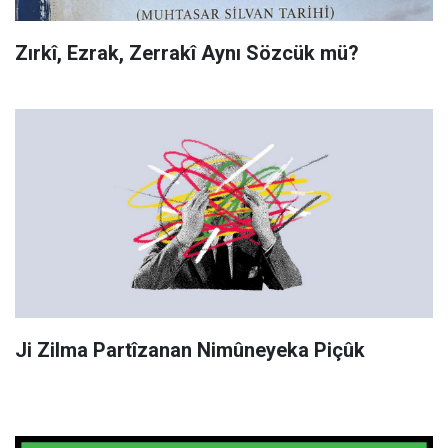
Zırkî, Ezrak, Zerrakî Aynı Sözcük mü?
Ji Zilma Partîzanan Nimûneyeka Piçûk