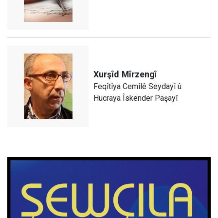
Xurşîd
Mîrzengî
Feqîtîya Cemîlê Seydayî û
Hucraya Îskender Paşayî