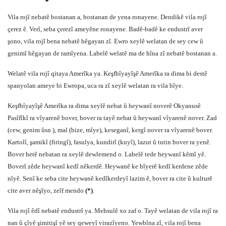
Vila rojî nebatê bostanan a, bostanan de yena ronayene. Dendikê vila rojî
çerez ê. Verî, seba çerezî ameyêne ronayene. Badê-badê ke endustrî aver
şono, vila rojî bena nebatê hêgayan zî. Ewro xeylê welatan de sey cew û
genimî hêgayan de ramîyena. Labelê welatê ma de hîna zî nebatê bostanan a.
Welatê vila rojî qitaya Amerîka ya. Keşfbîyayîşê Amerîka ra dima bi destê
spanyolan ameye bi Ewropa, uca ra zî xeylê welatan ra vila bîye.
Keşfbîyayîşê Amerîka ra dima xeylê nebat û heywanî noverê Okyanusê
Pasîfîkî ra vîyarenê bover, bover ra tayê nebat û heywanî vîyarenê nover. Zad
(cew, genim ûsn.), mal (bize, mîye), keseganî, kergî nover ra vîyarenê bover.
Kartolî, şamikî (firingî), fasulya, kundirî (kuyî), lazut û tutin bover ra yenê.
Bover hetê nebatan ra xeylê dewlemend o. Labelê tede heywanî kêmî yê.
Boverî zêde heywanî kedî nêkerdê. Heywanê ke bîyerê kedî kerdene zêde
nîyê. Senî ke seba cite heywanê kedîkerdeyî lazim ê, bover ra cite û kulturê
cite aver nêşîyo, zeîf mendo
(*)
.
Vila rojî êdî nebatê endustrî ya. Mehsulê xo zaf o. Tayê welatan de vila rojî ra
nan û çîyê şimitişî yê sey qeweyî virazîyeno. Yewbîna zî, vila rojî bena