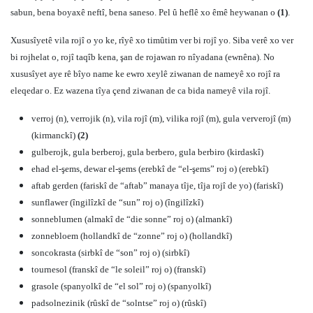
sabun, bena boyaxê neftî, bena saneso. Pel û heflê xo êmê heywanan o
(1)
.
Xususîyetê vila rojî o yo ke, rîyê xo timûtim ver bi rojî yo. Siba verê xo ver
bi rojhelat o, rojî taqîb kena, şan de rojawan ro nîyadana (ewnêna). No
xususîyet aye rê bîyo name ke ewro xeylê ziwanan de nameyê xo rojî ra
eleqedar o. Ez wazena tîya çend ziwanan de ca bida nameyê vila rojî.
verroj (n), verrojik (n), vila rojî (m), vilika rojî (m), gula ververojî (m)
(kirmanckî)
(2)
gulberojk, gula berberoj, gula berbero, gula berbiro (kirdaskî)
ehad el-şems, dewar el-şems (erebkî de “el-şems” roj o) (erebkî)
aftab gerden (fariskî de “aftab” manaya tîje, tîja rojî de yo) (fariskî)
sunflawer (îngilîzkî de “sun” roj o) (îngilîzkî)
sonneblumen (almakî de “die sonne” roj o) (almankî)
zonnebloem (hollandkî de “zonne” roj o) (hollandkî)
soncokrasta (sirbkî de “son” roj o) (sirbkî)
tournesol (franskî de “le soleil” roj o) (franskî)
grasole (spanyolkî de “el sol” roj o) (spanyolkî)
padsolnezinik (rûskî de “solntse” roj o) (rûskî)