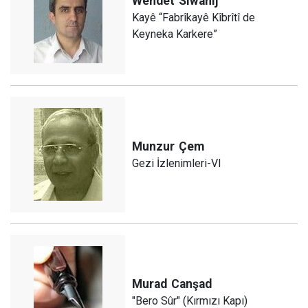
Wehdet
Sîwanij
Kayê “Fabrîkayê Kîbrîtî de
Keyneka Karkere”
Munzur
Çem
Gezi İzlenimleri-VI
Murad
Canşad
"Bero Sûr" (Kırmızı Kapı)