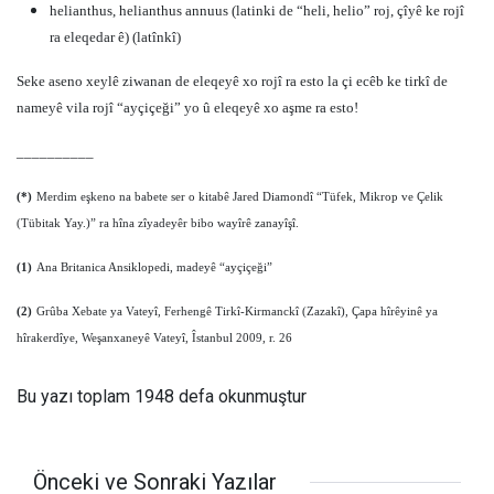
helianthus, helianthus annuus (latinki de “heli, helio” roj, çîyê ke rojî
ra eleqedar ê) (latînkî)
Seke aseno xeylê ziwanan de eleqeyê xo rojî ra esto la çi ecêb ke tirkî de
nameyê vila rojî “ayçiçeği” yo û eleqeyê xo aşme ra esto!
__________
(*)
Merdim eşkeno na babete ser o kitabê Jared Diamondî “Tüfek, Mikrop ve Çelik
(Tübitak Yay.)” ra hîna zîyadeyêr bibo wayîrê zanayîşî.
(1)
Ana Britanica Ansiklopedi, madeyê “ayçiçeği”
(2)
Grûba Xebate ya Vateyî, Ferhengê Tirkî-Kirmanckî (Zazakî), Çapa hîrêyinê ya
hîrakerdîye, Weşanxaneyê Vateyî, Îstanbul 2009, r. 26
Bu yazı toplam 1948 defa okunmuştur
Önceki ve Sonraki Yazılar