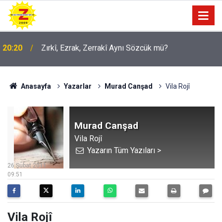
09:56
Ji Zilma Partîzanan Nimûneyeka Piçûk
Anasayfa
Yazarlar
Murad Canşad
Vila Rojî
Murad Canşad
Vila Rojî
Yazarın Tüm Yazıları >
26 Şubat 2011
09:51
Vila Rojî