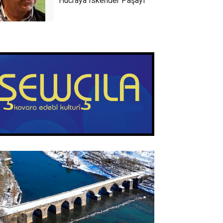
Hucraya Îskender Paşayî