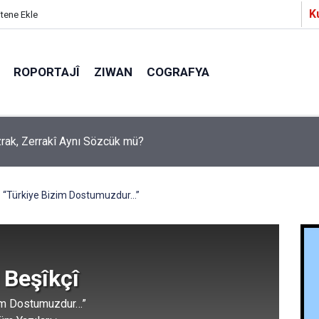
K
itene Ekle
ROPORTAJÎ
ZIWAN
COGRAFYA
Ezrak, Zerrakî Aynı Sözcük mü?
a Partîzanan Nimûneyeka Piçûk
“Türkiye Bizim Dostumuzdur…”
 Beşîkçî
zim Dostumuzdur…”