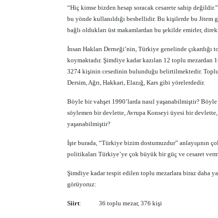
“Hiç kimse bizden hesap soracak cesarete sahip değildir.
bu yönde kullanıldığı besbellidir. Bu kişilerde bu Jitem g
bağlı oldukları üst makamlardan bu şekilde emirler, direktif
İnsan Hakları Derneği’nin, Türkiye genelinde çıkardığı t
koymaktadır. Şimdiye kadar kazılan 12 toplu mezardan 16
3274 kişinin cesedinin bulunduğu belirtilmektedir. Toplu 
Dersim, Ağrı, Hakkari, Elazığ, Kars gibi yörelerdedir.
Böyle bir vahşet 1990’larda nasıl yaşanabilmiştir? Böyl
söylemen bir devlette, Avrupa Konseyi üyesi bir devlette, 
yaşanabilmiştir?
İşte burada, “Türkiye bizim dostumuzdur” anlayışının çok
politikaları Türkiye’ye çok büyük bir güç ve cesaret verm
Şimdiye kadar tespit edilen toplu mezarlara biraz daha 
görüyoruz:
Siirt
:
36 toplu mezar, 376 kişi