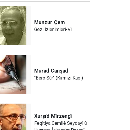
Munzur
Çem
Gezi İzlenimleri-VI
Murad
Canşad
"Bero Sûr" (Kırmızı Kapı)
Xurşîd
Mîrzengî
Feqîtîya Cemîlê Seydayî û