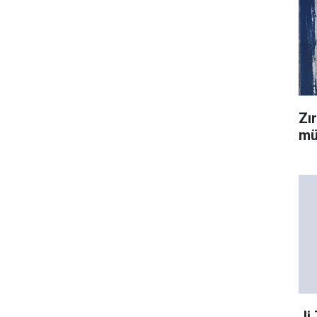
Zı
mü
Ji