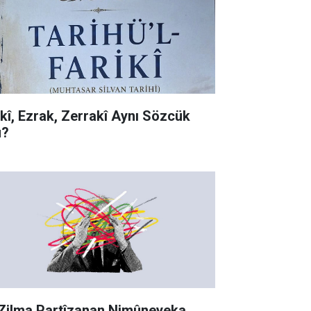
rkî, Ezrak, Zerrakî Aynı Sözcük
?
 Zilma Partîzanan Nimûneyeka