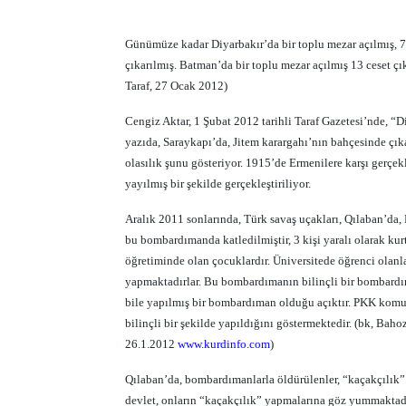
Günümüze kadar Diyarbakır’da bir toplu mezar açılmış, 76
çıkarılmış. Batman’da bir toplu mezar açılmış 13 ceset çık
Taraf, 27 Ocak 2012)
Cengiz Aktar, 1 Şubat 2012 tarihli Taraf Gazetesi’nde, “
yazıda, Saraykapı’da, Jitem karargahı’nın bahçesinde çık
olasılık şunu gösteriyor. 1915’de Ermenilere karşı gerç
yayılmış bir şekilde gerçekleştiriliyor.
Aralık 2011 sonlarında, Türk savaş uçakları, Qılaban’da
bu bombardımanda katledilmiştir, 3 kişi yaralı olarak kur
öğretiminde olan çocuklardır. Üniversitede öğrenci olanla
yapmaktadırlar. Bu bombardımanın bilinçli bir bombardı
bile yapılmış bir bombardıman olduğu açıktır. PKK komut
bilinçli bir şekilde yapıldığını göstermektedir. (bk, Bah
26.1.2012
www.kurdinfo.com
)
Qılaban’da, bombardımanlarla öldürülenler, “kaçakçılık”
devlet, onların “kaçakçılık” yapmalarına göz yummaktad