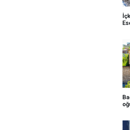
İç
Es
Ba
oğu