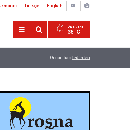
urmancî
Türkçe
English
Diyarbakır
36 °C
16:01
Çapo 3. o Hîrakerde yê Ferhengê Zazakî-Tirkî V
Günün tüm
haberleri