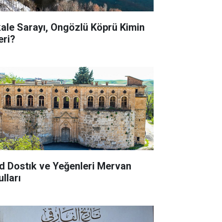
kale Sarayı, Ongözlü Köprü Kimin
eri?
d Dostık ve Yeğenleri Mervan
lları