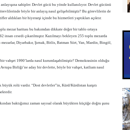
” anlayışına sahipler. Devlet gücü bu yönde kullanılıyor. Devlet gücünü
örevlilerinde böyle bir anlayış nasıl gelişebilmiştir? Bu görevlilerin de
ler aldıkları bir hiyerarşi içinde bu hizmetleri yaptıkları açıktır.
oplu mezar haritası bu bakımdan dikkate değer bir tablo ortaya
2 insan cesedi çıkarılmıştır. Kazılmayı bekleyen 255 toplu mezarda
mezarlar, Diyarbakır, Şırnak, Bitlis, Batman Siirt, Van, Mardin, Bingöl,
e bir vahşet 1990’larda nasıl kurumlaşabilmiştir? Demokrasinin olduğu
Avrupa Birliği’ne aday bir devlette, böyle bir vahşet, katliam nasıl
 büyük rolü vardır. “Dost devletler”in, Kürd/Kürdistan karşıtı
ektedir.
yakından baktığımız zaman sayısal olarak büyükten küçüğe doğru şunu