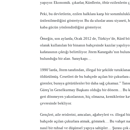
yapıyor. Ekonomik. çıkarlar, Kürdlerin, öbür ezilenlerin 
Peki, bu devletlerin, ezilen halklara karşı bir sorumlulu
üstlenilmediğini gösteriyor. Bu da uluslar arası siyaseti, 
kaba gücün yönlendirdiğini gösteriyor.
Örneğin, son aylarda, Ocak 2012 de, Türkiye’de, Kürd bö
olarak kullanılan bir binanın bahçesinde kazılar yapılıyo
kafatasının çıktığı belirtiliyor. Jitem Karargahı’nın bul
bulunduğu bir alan. Saraykapı…
1990’larda, Jitem tarafından, illegal bir şekilde tutukla
öldürülmüş. Cesetleri de bu bahçede açılan bir çukurlara
girenler, buraya götürülenler bir daha sağ çıkamaz.” T
Güreş’in Genelkurmay Başkanı olduğu bir dönem… Bu kazıl
geri dönmeyen yakınlarının, hiç olmazsa, kemiklerine kav
çevresinde bekliyor.
Gençleri, aile reislerini, amcaları, ağabeyleri vs. illegal 
bahçede açılan çukurlara atmak, gömmek… Bu vahşet nasıl
nasıl bir ruhsal ve düşünsel yapıya sahipler… Şurası çok 