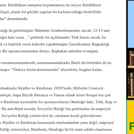
arın, Kürdlükten tamamen kopmalarının da istiyor. Kürdlükten
nçli, planlı bir şekilde yapılan bir katliam olduğu besbellidir.
dur” denmektedir.
ındığı da görülmüştür. Hükümet, bombardımandan, ancak, 12-13 saat
, eğer hata varsa…” şeklinde bir açıklamadır. Türk basını ancak, bu
 ve haklılık veren haberler yapabilmiştir. Genelkurmay Başkanlığı
r. Bu operasyonlarından dolayı, Başbakan askerleri övmüştür.
ler önemsenmemektedir, umursanmamaktadır. Batılı devletlerden de bu
nmıştır. “Türkiye bizim dostumuzdur” diyenlerin, bugüne kadar,
olmaktadır. Kürdler ve Kürdistan, 1920’lerde, Milletler Cemiyeti
süreçte, başta Büyük Britanya ve Fransa olmak üzere Avrupa’nın çok
ve Kürdistan üzerindeki bu operasyonlarını Ortadoğu’daki, Türk, Arap ve
r. Bu anti-Kürd tavırda, Sovyetler Birliği’nin politikaları da emperyal
 Sovyetler Birliği yöneticileri de, ulusların kendi geleceklerini
n, Kürdler ve Kürdistan konusunda mazlumlardan yana değil, emperyal
rliği yöneticileri, Kürdlerin, Ortadoğu’da bir statü sahibi olmalarına