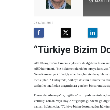
Yazarın T
06 Şubat 2012
“Türkiye Bizim 
ABD Kongresi’ne Ermeni soykırımı ile ilgili bir tasarı s
ABD hükümeti, “biz hükümet olarak bu tarsıya karşıyız. 
Genelkurmay yetkilileri, iş adamları, bu yönde açıklamalar
mensupları, “Türkiye’de, ABD’ye dost bir hükümet vardır
tarihçiler tarafından araştırılması gereken bir sorundur, s
Fransa’da, Almanya’da, İngiltere’de… parlamentolara, Erm
verildiği zaman, veya böyle bir girişim gündeme geldiği 
zaman, hükümetler, “Türkiye bizim dostumuzdur, hükümeti