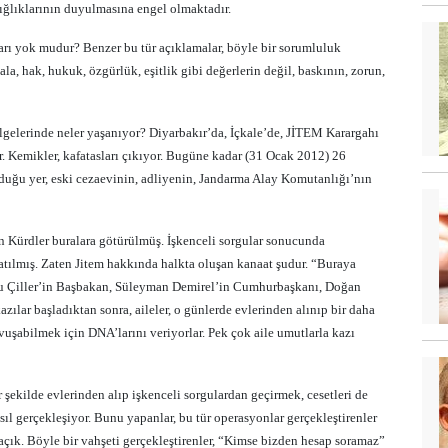
çığlıklarının duyulmasına engel olmaktadır.
kları yok mudur? Benzer bu tür açıklamalar, böyle bir sorumluluk
hala, hak, hukuk, özgürlük, eşitlik gibi değerlerin değil, baskının, zorun,
lgelerinde neler yaşanıyor? Diyarbakır’da, İçkale’de, JİTEM Karargahı
r. Kemikler, kafatasları çıkıyor. Bugüne kadar (31 Ocak 2012) 26
unduğu yer, eski cezaevinin, adliyenin, Jandarma Alay Komutanlığı’nın
nan Kürdler buralara götürülmüş. İşkenceli sorgular sonucunda
 atılmış. Zaten Jitem hakkında halkta oluşan kanaat şudur. “Buraya
ansu Çiller’in Başbakan, Süleyman Demirel’in Cumhurbaşkanı, Doğan
ar başladıktan sonra, aileler, o günlerde evlerinden alınıp bir daha
uşabilmek için DNA’larını veriyorlar. Pek çok aile umutlarla kazı
bir şekilde evlerinden alıp işkenceli sorgulardan geçirmek, cesetleri de
 gerçekleşiyor. Bunu yapanlar, bu tür operasyonlar gerçekleştirenler
açık. Böyle bir vahşeti gerçekleştirenler, “Kimse bizden hesap soramaz”