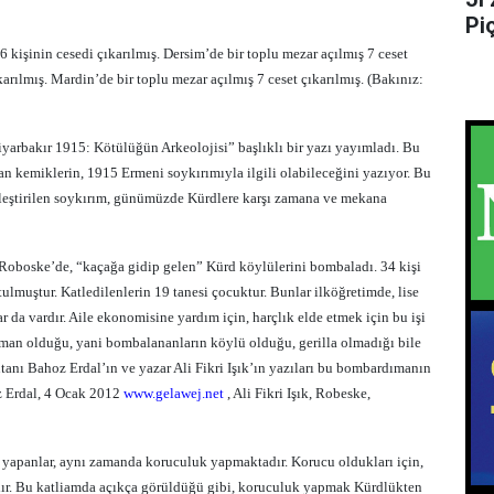
Pi
 kişinin cesedi çıkarılmış. Dersim’de bir toplu mezar açılmış 7 ceset
arılmış. Mardin’de bir toplu mezar açılmış 7 ceset çıkarılmış. (Bakınız:
Diyarbakır 1915: Kötülüğün Arkeolojisi” başlıklı bir yazı yayımladı. Bu
an kemiklerin, 1915 Ermeni soykırımıyla ilgili olabileceğini yazıyor. Bu
ekleştirilen soykırım, günümüzde Kürdlere karşı zamana ve mekana
, Roboske’de, “kaçağa gidip gelen” Kürd köylülerini bombaladı. 34 kişi
tulmuştur. Katledilenlerin 19 tanesi çocuktur. Bunlar ilköğretimde, lise
r da vardır. Aile ekonomisine yardım için, harçlık elde etmek için bu işi
man olduğu, yani bombalananların köylü olduğu, gerilla olmadığı bile
anı Bahoz Erdal’ın ve yazar Ali Fikri Işık’ın yazıları bu bombardımanın
oz Erdal, 4 Ocak 2012
www.gelawej.net
, Ali Fikri Işık, Robeske,
 yapanlar, aynı zamanda koruculuk yapmaktadır. Korucu oldukları için,
ır. Bu katliamda açıkça görüldüğü gibi, koruculuk yapmak Kürdlükten