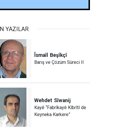
N YAZILAR
Îsmaîl
Beşîkçî
Barış ve Çözüm Süreci II
Wehdet
Sîwanij
Kayê “Fabrîkayê Kîbrîtî de
Keyneka Karkere”