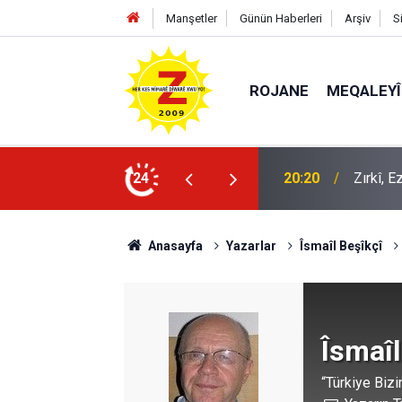
Manşetler
Günün Haberleri
Arşiv
S
ROJANE
MEQALEYÎ
20:20
Zırkî, 
24
09:56
Ji Zilm
Anasayfa
Yazarlar
Îsmaîl Beşîkçî
Îsmaîl
“Türkiye Bi