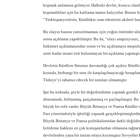
kopmak anlamına gelmiyor. Halbuki devlet, korucu olanl
kopmadıkları için bu katliama maruz kalıyorlar. Bunun bili
“Türkleşmeyenlerin, Kürdlükte ısrar edenlerin akıbeti bu
Bu olayın basına yansıtılmaması için yoğun önlemler al
sonra açıklama yapabilmiştir. Bu da, “olayı araştırıyoruz
hükümet açıklamasından sonra ve bu açıklamaya meşruluk
zerre kadar insani özü bulunmayan bir açıklama yapmıştı
Devletin Kürdlere fütursuz davrandığı çok açıktır. Kürd
konuda, herhangi bir soru ile karşılaşılmayacağı hesapla
Türkiye’yi rahatsız edecek bir soruları olmamıştır.
İşte bu noktada, şöyle bir değerlendirme yapmak gerekli 
döneminde, bölünmüş, parçalanmış ve paylaşılmıştır. Bu 
büyük bir rolü vardır. Büyük Britanya ve Fransa Kürdler 
Fars yönetimleriyle işbirliği yaparak gerçekleştirmişlerdi
Büyük Britanya ve Fransa politikalarından farklı değildir.
belirleme hakkını en çok konuşanlardan olmasına rağme
devletlerden yana bir tutum ortaya koymuştur Sovyetler Bi