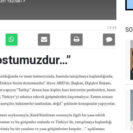
üm Yazıları >
14:34
SO
Dostumuzdur…”
unulduğunda ve tasarı kamuoyunda, basında tartışılmaya başlandığında,
Türkiye bizim dostumuzdur” diyor. ABD’de, Başkan, Dışişleri Bakanı,
 yapıyor.”Tarihçi” denen bazı kişiler, bazı üniversite profesörleri, basın
, Türkiye’yi rahatsız edecek girişimlerden kaçınmalıyız. Ermen sorunu
iyasetçiler, hükümetler tarafından, değil” şeklinde konuşmalar yapıyorlar.
eni soykırımıyla, Kürd/Kürdistan sorunuyla ilgili bir yasa teklifi
zaman ve bu girişimler oralarda ve Türkiye’de, tartışılmaya başlandığı
miz bu tür yasalara ve yasa girişimlerine karşıdır…” açıklaması