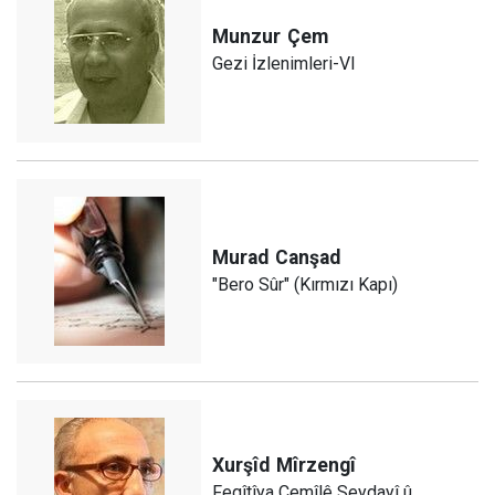
Munzur
Çem
Gezi İzlenimleri-VI
Murad
Canşad
"Bero Sûr" (Kırmızı Kapı)
Xurşîd
Mîrzengî
Feqîtîya Cemîlê Seydayî û