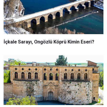
İçkale Sarayı, Ongözlü Köprü Kimin Eseri?