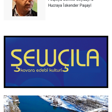
Hucraya Îskender Paşayî