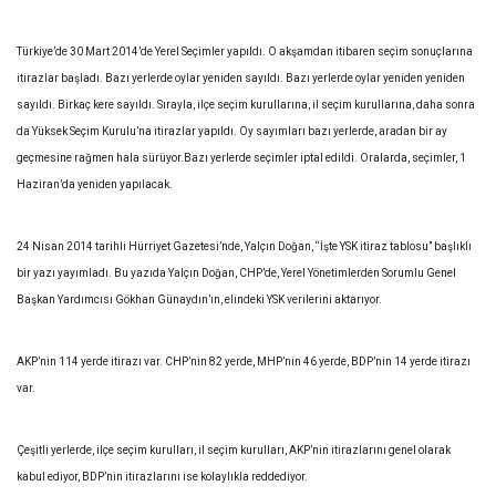
Türkiye’de 30 Mart 2014’de Yerel Seçimler yapıldı. O akşamdan itibaren seçim sonuçlarına
itirazlar başladı. Bazı yerlerde oylar yeniden sayıldı. Bazı yerlerde oylar yeniden yeniden
sayıldı. Birkaç kere sayıldı. Sırayla, ilçe seçim kurullarına, il seçim kurullarına, daha sonra
da Yüksek Seçim Kurulu’na itirazlar yapıldı. Oy sayımları bazı yerlerde, aradan bir ay
geçmesine rağmen hala sürüyor.Bazı yerlerde seçimler iptal edildi. Oralarda, seçimler, 1
Haziran’da yeniden yapılacak.
24 Nisan 2014 tarihli Hürriyet Gazetesi’nde, Yalçın Doğan, “İşte YSK itiraz tablosu” başlıklı
bir yazı yayımladı. Bu yazıda Yalçın Doğan, CHP’de, Yerel Yönetimlerden Sorumlu Genel
Başkan Yardımcısı Gökhan Günaydın’ın, elindeki YSK verilerini aktarıyor.
AKP’nin 114 yerde itirazı var. CHP’nin 82 yerde, MHP’nin 46 yerde, BDP’nin 14 yerde itirazı
var.
Çeşitli yerlerde, ilçe seçim kurulları, il seçim kurulları, AKP’nin itirazlarını genel olarak
kabul ediyor, BDP’nin itirazlarını ise kolaylıkla reddediyor.