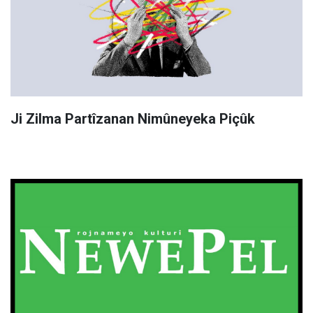
Ji Zilma Partîzanan Nimûneyeka Piçûk