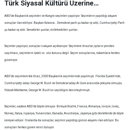
Türk Siyasal Kültürü Üzerine…
ABD’de Başkanlık seçimleri ve Kongre seçimleri yapılıyor. Seçimlerin yapıldığı akşam
sonuçlar ilan ediliyor. Başkan falanca… Demokrat parti şu kadar oy aldı, Cumhuriyetçi Parti
şu kadar oy aldı. Senatörler şunlar, milletvekilleri şunlar…
Seçimler yapılıyor, sonuçlar o akşam açıklanıyor. Seçimlere itirazlar, oyların yeniden
sayılması, seçimlerin iptali vs. söz konusu değil. Seçim sonuçlarına, rakamlara herkes
güveniyor.
ABD’de seçimlere tek itiraz, 2000 Başkanlık seçimlerinde yapılmıştı. Florida Eyaleti’nde,
Cumhuriyetçi aday George W. Bush ile Demokrat aday Al Gore arasında çekişme olmuştu.
Yüksek Mahkeme, George W. Bush’un seçildiğini kesinleştirmişti.
Seçimler, sadece ABD’de böyle olmuyor. Birleşik Krallık, Fransa, Almanya, İsviçre, İsveç,
Norveç, İtalya, İspanya, Yunanistan, Kanada, Avustralya, Japonya gibi devletlerde de böyle
cereyan ediyor. Oralarda da sonuçlar, seçimin yapıldığı günün akşamı ilan ediliyor. Bu
sonuçları herkes güven verici buluyor.