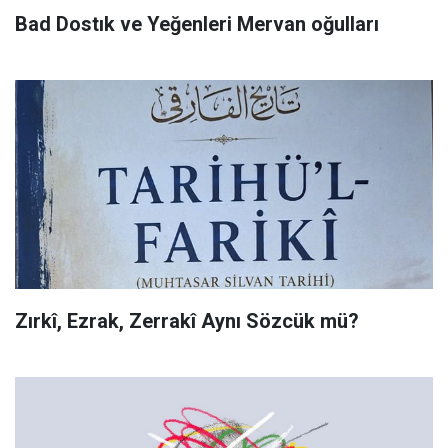
Bad Dostık ve Yeğenleri Mervan oğulları
Zırkî, Ezrak, Zerrakî Aynı Sözcük mü?