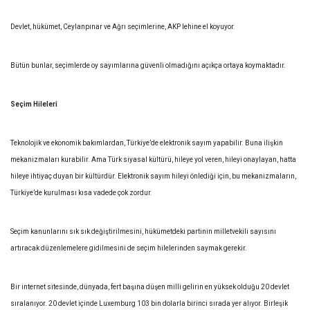
Devlet, hükümet, Ceylanpınar ve Ağrı seçimlerine, AKP lehine el koyuyor.
Bütün bunlar, seçimlerde oy sayımlarına güvenli olmadığını açıkça ortaya koymaktadır.
Seçim Hileleri
Teknolojik ve ekonomik bakımlardan, Türkiye’de elektronik sayım yapabilir. Buna ilişkin
mekanizmaları kurabilir. Ama Türk siyasal kültürü, hileye yol veren, hileyi onaylayan, hatta
hileye ihtiyaç duyan bir kültürdür. Elektronik sayım hileyi önlediği için, bu mekanizmaların,
Türkiye’de kurulması kısa vadede çok zordur.
Seçim kanunlarını sık sık değiştirilmesini, hükümetdeki partinin milletvekili sayısını
artıracak düzenlemelere gidilmesini de seçim hilelerinden saymak gerekir.
Bir internet sitesinde, dünyada, fert başına düşen milli gelirin en yüksek olduğu 20 devlet
sıralanıyor. 20 devlet içinde Luxemburg 103 bin dolarla birinci sırada yer alıyor. Birleşik