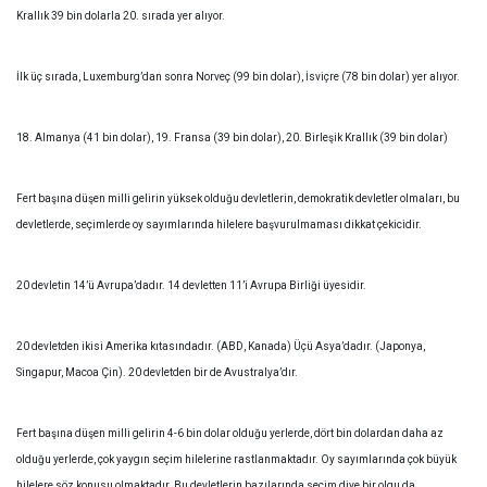
Krallık 39 bin dolarla 20. sırada yer alıyor.
İlk üç sırada, Luxemburg’dan sonra Norveç (99 bin dolar), İsviçre (78 bin dolar) yer alıyor.
18. Almanya (41 bin dolar), 19. Fransa (39 bin dolar), 20. Birleşik Krallık (39 bin dolar)
Fert başına düşen milli gelirin yüksek olduğu devletlerin, demokratik devletler olmaları, bu
devletlerde, seçimlerde oy sayımlarında hilelere başvurulmaması dikkat çekicidir.
20 devletin 14’ü Avrupa’dadır. 14 devletten 11’i Avrupa Birliği üyesidir.
20 devletden ikisi Amerika kıtasındadır. (ABD, Kanada) Üçü Asya’dadır. (Japonya,
Singapur, Macoa Çin). 20 devletden bir de Avustralya’dır.
Fert başına düşen milli gelirin 4-6 bin dolar olduğu yerlerde, dört bin dolardan daha az
olduğu yerlerde, çok yaygın seçim hilelerine rastlanmaktadır. Oy sayımlarında çok büyük
hilelere söz konusu olmaktadır. Bu devletlerin bazılarında seçim diye bir olgu da