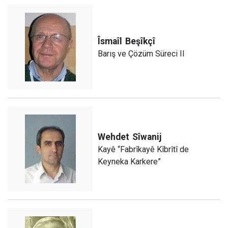
Îsmaîl
Beşîkçî
Barış ve Çözüm Süreci II
Wehdet
Sîwanij
Kayê “Fabrîkayê Kîbrîtî de
Keyneka Karkere”