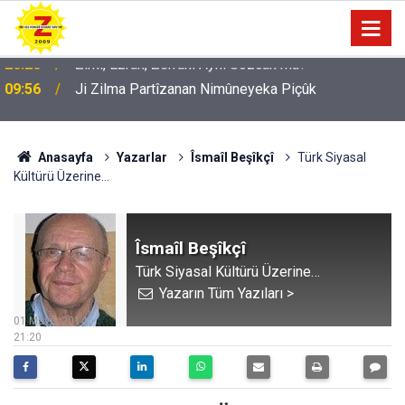
09:56
Ji Zilma Partîzanan Nimûneyeka Piçûk
Anasayfa
Yazarlar
Îsmaîl Beşîkçî
Türk Siyasal
Kültürü Üzerine…
Îsmaîl Beşîkçî
Türk Siyasal Kültürü Üzerine…
Yazarın Tüm Yazıları >
01 Mayıs 2014
21:20