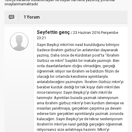
onaylanmamaktadır.
1 Yorum
Seyfettin genç
/ 23 Haziran 2016 Perşembe
23:21
Sayın Beşikçi mkm'nin nasıl kurulduğunu bilmiyor.
Sadece ibrahim gürbüz'ün anlatımları dayanarak
yazmış. Daha önce de Kürdistan post'ta "ibrahim
Gürbüz ve mkm" başlıklı bir makale yazmıştı. Ben
orda daanlatılanların doğru olmadığını, gerçeği
öğrenmek istiyor ise ibrahim ve baldızın filizin de
olacağı bir ortamda kendisine ayrıntılarıyla
anlatabileceğimi yazmıştım. İbrahim Gürbüz mkm'yi
beraber kurduk dediği bir tek kişiyi dahi mkm'den
önce tanımıyor. Sayın Beşikçi'yi dahi mkm'de
tanımıştır. Ayrıntıları burada yazmak istemiyorum
ama ibrahim gürbuz mkm'yi ben kurdum demeye ve
insanları yanıltmaya, gerçekleri çarpıtma ya devam
ederse tüm gerçekleri ayrıntılarıyla yazmak zorunda
kalacağım. Sayın Beşikçi'ye de tekrar sesleniyorum
ibrahim'in mkm'ye nasıl geldiği gerçeğini öğrenmek
istiyorsanız size anlatmaya hazırım. Mkm'yi