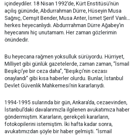
içindeydiler. 18 Nisan 1992’de, Kürt Enstitüsü’nün
açılış gününde, Abdurrahman Dürre, Hüseyin Musa
Sağnıç, Cemşit Bender, Musa Anter, İsmet Şerif Vanlı…
herkes heyecanlıydı. Abdurrrahman Dürre Ağabey’in
heyecanını hiç unutamam. Her zaman gözlerimin
önündedir.
Bu heyecana rağmen yoksulluk sürüyordu. Hürriyet,
Milliyet gibi günlük gazetelerde, zaman zaman, “İsmail
Beşikçi’ye bir ceza daha”, “Beşikçi’nin cezası
onaylandı” gibi kısa haberler olurdu. Bunlar, İstanbul
Devlet Güvenlik Mahkemesi’nin kararlarıydı.
1994-1995 sularında bir gün, Ankara’da, cezaevinden,
İstanbul’daki davalarımızla ilgilenen avukatımıza haber
göndermiştim. Kararların, gerekçeli kararların,
fotokopilerini istemiştim. İki hafta kadar sonra,
avukatımızdan şöyle bir haber gelmişti. “İsmail