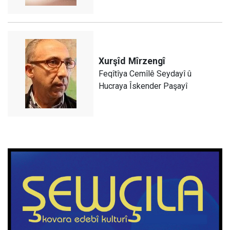
Xurşîd
Mîrzengî
Feqîtîya Cemîlê Seydayî û
Hucraya Îskender Paşayî