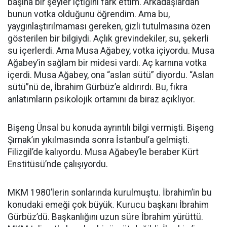
başına bir şeyler içtiğini fark ettim. Arkadaşlardan
bunun votka olduğunu öğrendim. Ama bu,
yaygınlaştırılmaması gereken, gizli tutulmasına özen
gösterilen bir bilgiydi. Açlık grevindekiler, su, şekerli
su içerlerdi. Ama Musa Ağabey, votka içiyordu. Musa
Ağabey’in sağlam bir midesi vardı. Aç karnına votka
içerdi. Musa Ağabey, ona “aslan sütü” diyordu. “Aslan
sütü”nü de, İbrahim Gürbüz’e aldırırdı. Bu, fıkra
anlatımların psikolojik ortamını da biraz açıklıyor.
Bişeng Ünsal bu konuda ayrıntılı bilgi vermişti. Bişeng
Şırnak’ın yıkılmasında sonra İstanbul’a gelmişti.
Filizgil’de kalıyordu. Musa Ağabey’le beraber Kürt
Enstitüsü’nde çalışıyordu.
MKM 1980’lerin sonlarında kurulmuştu. İbrahim’in bu
konudaki emeği çok büyük. Kurucu başkanı İbrahim
Gürbüz’dü. Başkanlığını uzun süre İbrahim yürüttü.