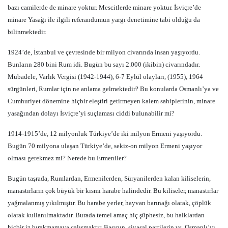
bazı camilerde de minare yoktur. Mescitlerde minare yoktur. İsviçre’de
minare Yasağı ile ilgili referandumun yargı denetimine tabi olduğu da
bilinmektedir.
1924’de, İstanbul ve çevresinde bir milyon civarında insan yaşıyordu.
Bunların 280 bini Rum idi. Bugün bu sayı 2.000 (ikibin) civarındadır.
Mübadele, Varlık Vergisi (1942-1944), 6-7 Eylül olayları, (1955), 1964
sürgünleri, Rumlar için ne anlama gelmektedir? Bu konularda Osmanlı’ya ve
Cumhuriyet dönemine hiçbir eleştiri getirmeyen kalem sahiplerinin, minare
yasağından dolayı İsviçre’yi suçlaması ciddi bulunabilir mi?
1914-1915’de, 12 milyonluk Türkiye’de iki milyon Ermeni yaşıyordu.
Bugün 70 milyona ulaşan Türkiye’de, sekiz-on milyon Ermeni yaşıyor
olması gerekmez mi? Nerede bu Ermeniler?
Bugün taşrada, Rumlardan, Ermenilerden, Süryanilerden kalan kiliselerin,
manastırların çok büyük bir kısmı harabe halindedir. Bu kiliseler, manastırlar
yağmalanmış yıkılmıştır. Bu harabe yerler, hayvan barınağı olarak, çöplük
olarak kullanılmaktadır. Burada temel amaç hiç şüphesiz, bu halklardan
hiçbir iz bırakmamaya çalışmaktır. Basının, siyasal partilerin vs. Osmanlı’yı,