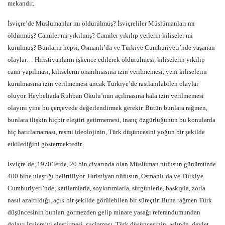
mekandır.
İsviçre’de Müslümanlar mı öldürülmüş? İsviçreliler Müslümanları mı
öldürmüş? Camiler mi yıkılmış? Camiler yıkılıp yerlerin kiliseler mi
kurulmuş? Bunların hepsi, Osmanlı’da ve Türkiye Cumhuriyeti’nde yaşanan
olaylar… Hıristiyanların işkence edilerek öldürülmesi, kiliselerin yıkılıp
cami yapılması, kiliselerin onarılmasına izin verilmemesi, yeni kiliselerin
kurulmasına izin verilmemesi ancak Türkiye’de rastlanılabilen olaylar
oluyor. Heybeliada Ruhban Okulu’nun açılmasına hala izin verilmemesi
olayını yine bu çerçevede değerlendirmek gerekir. Bütün bunlara rağmen,
bunlara ilişkin hiçbir eleştiri getirmemesi, inanç özgürlüğünün bu konularda
hiç hatırlamaması, resmi ideolojinin, Türk düşüncesini yoğun bir şekilde
etkilediğini göstermektedir.
İsviçre’de, 1970’lerde, 20 bin civarında olan Müslüman nüfusun günümüzde
400 bine ulaştığı belirtiliyor. Hıristiyan nüfusun, Osmanlı’da ve Türkiye
Cumhuriyeti’nde, katliamlarla, soykırımlarla, sürgünlerle, baskıyla, zorla
nasıl azaltıldığı, açık bir şekilde görülebilen bir süreçtir. Buna rağmen Türk
düşüncesinin bunları görmezden gelip minare yasağı referandumundan
dolayı İsviçre’yi eleştirmesi, suçlaması, Türk düşüncesinin, aslında, devlet