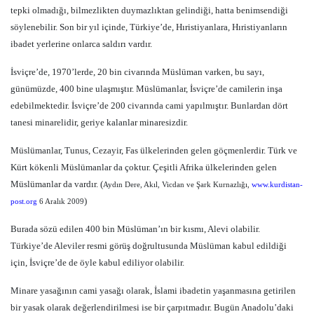
tepki olmadığı, bilmezlikten duymazlıktan gelindiği, hatta benimsendiği
söylenebilir. Son bir yıl içinde, Türkiye’de, Hıristiyanlara, Hıristiyanların
ibadet yerlerine onlarca saldırı vardır.
İsviçre’de, 1970’lerde, 20 bin civarında Müslüman varken, bu sayı,
günümüzde, 400 bine ulaşmıştır. Müslümanlar, İsviçre’de camilerin inşa
edebilmektedir. İsviçre’de 200 civarında cami yapılmıştır. Bunlardan dört
tanesi minarelidir, geriye kalanlar minaresizdir.
Müslümanlar, Tunus, Cezayir, Fas ülkelerinden gelen göçmenlerdir. Türk ve
Kürt kökenli Müslümanlar da çoktur. Çeşitli Afrika ülkelerinden gelen
Müslümanlar da vardır. (
Aydın Dere, Akıl, Vicdan ve Şark Kurnazlığı,
www.kurdistan-
)
post.org
6 Aralık 2009
Burada sözü edilen 400 bin Müslüman’ın bir kısmı, Alevi olabilir.
Türkiye’de Aleviler resmi görüş doğrultusunda Müslüman kabul edildiği
için, İsviçre’de de öyle kabul ediliyor olabilir.
Minare yasağının cami yasağı olarak, İslami ibadetin yaşanmasına getirilen
bir yasak olarak değerlendirilmesi ise bir çarpıtmadır. Bugün Anadolu’daki