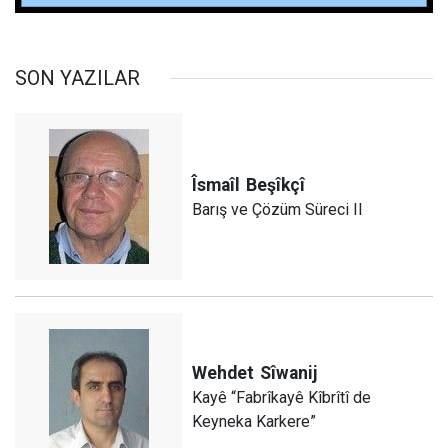
SON YAZILAR
Îsmaîl
Beşîkçî
Barış ve Çözüm Süreci II
Wehdet
Sîwanij
Kayê “Fabrîkayê Kîbrîtî de
Keyneka Karkere”