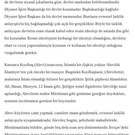
de devletin siyasal çıkarlarına göre, devlet tarafından belirlenmektedir.
Diyanet İşleri Başkanlığı bir devlet kurumudur. Başbakanlığa bağlıdır.
Diyanet İşleri Başkanı da bir devlet memurudur. Bunların evrensel laiklik
anlayışlıyla hiç bağdaşmadığı çok açık bir gerçekliktir. Böyle bir laiklik
anlayışını devletin esası olarak kabul eden resmi ideoloji de aslında din gibi
bir kurumdur. Resmi ideolojinin herhangi bir ideoloji olmadığını, devletin
idari ve cezai yaptırımlarıyla korunan ve kollanan bir ideoloji olduğunu
vurgulamak gerekir.
Kanımca Kızılbaş (Alevi) inancının, İslamla bir ilişkisi yoktur. Alevilik
İslamiyet’ten çok önceki bir inançtır. Bugünkü Kızılbaşların, (Alevilerin)
atalarının İslam olmadığı bilinen bir gerçekliktir. Şiilik şüphesiz İslamlıktır.
Ali, Hasan, Hüseyin, 12 İmam gibi, Şiiliğin temel figürlerini Aleviliğe nasıl
aşılandığı, Alevilerin neden Müslüman gibi görünme gereğini duydukları,
sorunun incelenmesi gereken bir boyutudur.
Alevi köylerine cami yapmak, camilere imam göndermek, evrensel laiklik
anlayışıyla uyuşmamaktadır. Aleviler, bugün, şehirlerde mahallelerde,
Müslümanlarla birlikte, günde beş defa ezan sesi dinlemektedir. İsviçre’deki
Müslümanların inanç özgürlüklerini savunanlar, Alevi inancını bilmezlikten,