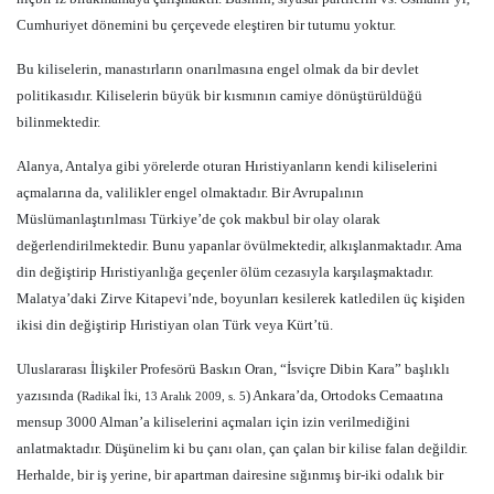
Cumhuriyet dönemini bu çerçevede eleştiren bir tutumu yoktur.
Bu kiliselerin, manastırların onarılmasına engel olmak da bir devlet
politikasıdır. Kiliselerin büyük bir kısmının camiye dönüştürüldüğü
bilinmektedir.
Alanya, Antalya gibi yörelerde oturan Hıristiyanların kendi kiliselerini
açmalarına da, valilikler engel olmaktadır. Bir Avrupalının
Müslümanlaştırılması Türkiye’de çok makbul bir olay olarak
değerlendirilmektedir. Bunu yapanlar övülmektedir, alkışlanmaktadır. Ama
din değiştirip Hıristiyanlığa geçenler ölüm cezasıyla karşılaşmaktadır.
Malatya’daki Zirve Kitapevi’nde, boyunları kesilerek katledilen üç kişiden
ikisi din değiştirip Hıristiyan olan Türk veya Kürt’tü.
Uluslararası İlişkiler Profesörü Baskın Oran, “İsviçre Dibin Kara” başlıklı
yazısında (
) Ankara’da, Ortodoks Cemaatına
Radikal İki, 13 Aralık 2009, s. 5
mensup 3000 Alman’a kiliselerini açmaları için izin verilmediğini
anlatmaktadır. Düşünelim ki bu çanı olan, çan çalan bir kilise falan değildir.
Herhalde, bir iş yerine, bir apartman dairesine sığınmış bir-iki odalık bir