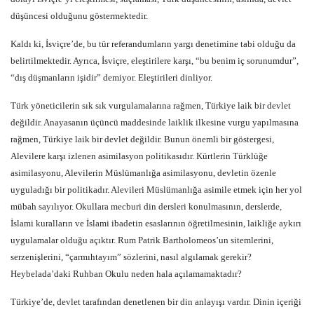
düşüncesi olduğunu göstermektedir.
Kaldı ki, İsviçre’de, bu tür referandumların yargı denetimine tabi olduğu da
belirtilmektedir. Ayrıca, İsviçre, eleştirilere karşı, “bu benim iç sorunumdur”,
“dış düşmanların işidir” demiyor. Eleştirileri dinliyor.
Türk yöneticilerin sık sık vurgulamalarına rağmen, Türkiye laik bir devlet
değildir. Anayasanın üçüncü maddesinde laiklik ilkesine vurgu yapılmasına
rağmen, Türkiye laik bir devlet değildir. Bunun önemli bir göstergesi,
Alevilere karşı izlenen asimilasyon politikasıdır. Kürtlerin Türklüğe
asimilasyonu, Alevilerin Müslümanlığa asimilasyonu, devletin özenle
uyguladığı bir politikadır. Alevileri Müslümanlığa asimile etmek için her yol
mübah sayılıyor. Okullara mecburi din dersleri konulmasının, derslerde,
İslami kuralların ve İslami ibadetin esaslarının öğretilmesinin, laikliğe aykırı
uygulamalar olduğu açıktır. Rum Patrik Bartholomeos’un sitemlerini,
serzenişlerini, “çarmıhtayım” sözlerini, nasıl algılamak gerekir?
Heybelada’daki Ruhban Okulu neden hala açılamamaktadır?
Türkiye’de, devlet tarafından denetlenen bir din anlayışı vardır. Dinin içeriği