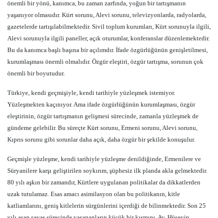
önemli bir yönü, kanımca, bu zaman zarfında, yoğun bir tartışmanın
yaşanıyor olmasıdır. Kürt sorunu, Alevi sorunu, televizyonlarda, radyolarda,
gazetelerde tartışılabilmektedir. Sivil toplum kurumları, Kürt sorunuyla ilgili,
Alevi sorunuyla ilgili paneller, açık oturumlar, konferanslar düzenlemektedir.
Bu da kanımca başlı başına bir açılımdır. İfade özgürlüğünün genişletilmesi,
kurumlaşması önemli olmalıdır. Özgür eleştiri, özgür tartışma, sorunun çok
önemli bir boyutudur.
Türkiye, kendi geçmişiyle, kendi tarihiyle yüzleşmek istemiyor.
Yüzleşmekten kaçınıyor. Ama ifade özgürlüğünün kurumlaşması, özgür
eleştirinin, özgür tartışmanın gelişmesi sürecinde, zamanla yüzleşmek de
gündeme gelebilir. Bu süreçte Kürt sorunu, Ermeni sorunu, Alevi sorunu,
Kıprıs sorunu gibi sorunlar daha açık, daha özgür bir şekilde konuşulur.
Geçmişle yüzleşme, kendi tarihiyle yüzleşme denildiğinde, Ermenilere ve
Süryanilere karşı geliştirilen soykırım, şüphesiz ilk planda akla gelmektedir.
80 yılı aşkın bir zamandır, Kürtlere uygulanan politikalar da dikkatlerden
uzak tutulamaz. Esas amacı asimilasyon olan bu politikanın, kitle
katliamlarını, geniş kitlelerin sürgünlerini içerdiği de bilinmektedir. Son 25
yılı aşan savaş sürecinde yaşananların küçük bir kısmını, Av. Hüseyin