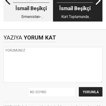
Îsmaîl Beşîkçî
Îsmaîl Beşîkçî
Ermenistan-
Kürt Toplumunda
Azerbaycan
Değişim ve Açılım
Çatışmasında Kızıl
Politikaları
Kürdistan
YAZIYA
YORUM KAT