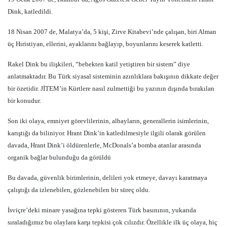
Dink, katledildi.
18 Nisan 2007 de, Malatya’da, 5 kişi, Zirve Kitabevi’nde çalışan, biri Alman
üç Hıristiyan, ellerini, ayaklarını bağlayıp, boyunlarını keserek katletti.
Rakel Dink bu ilişkileri, “bebekten katil yetiştiren bir sistem” diye
anlatmaktadır. Bu Türk siyasal sisteminin azınlıklara bakışının dikkate değer
bir özetidir. JİTEM’in Kürtlere nasıl zulmettiği bu yazının dışında bırakılan
bir konudur.
Son iki olaya, emniyet görevlilerinin, albayların, generallerin isimlerinin,
karıştığı da biliniyor. Hrant Dink’in katledilmesiyle ilgili olarak görülen
davada, Hrant Dink’i öldürenlerle, McDonals’a bomba atanlar arasında
organik bağlar bulunduğu da görüldü
Bu davada, güvenlik birimlerinin, delileri yok etmeye, davayı karatmaya
çalıştığı da izlenebilen, gözlenebilen bir süreç oldu.
İsviçre’deki minare yasağına tepki gösteren Türk basınının, yukarıda
sıraladığımız bu olaylara karşı tepkisi çok cılızdır. Özellikle ilk üç olaya, hiç