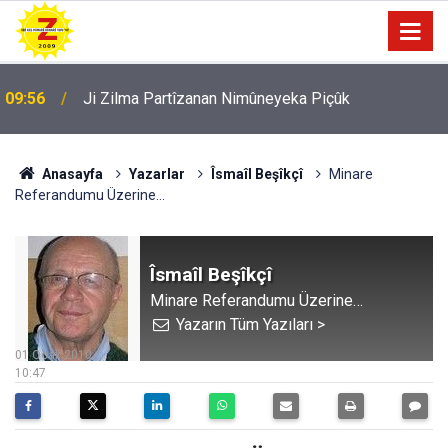
09:56
Ji Zilma Partîzanan Nimûneyeka Piçûk
Anasayfa
Yazarlar
Îsmaîl Beşîkçî
Minare
Referandumu Üzerine…
Îsmaîl Beşîkçî
Minare Referandumu Üzerine…
Yazarın Tüm Yazıları >
01 Ocak 2010
10:47