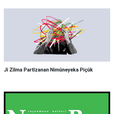
Ji Zilma Partîzanan Nimûneyeka Piçûk