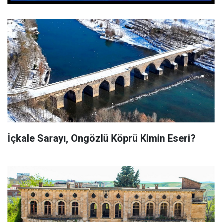
İçkale Sarayı, Ongözlü Köprü Kimin Eseri?