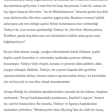
duymazlıktan geliyorlar. Cemevleri’ne karşı duyarsızlar. Cami ile, namaz ile
hiç ilgisi olmayan Alevilere, “siz de Müslümansınız” denerek günde beş defa
ezan dinletiyorlar. Alevileri camilere çağırıyorlar. Bunların evrensel laiklik
anlayışına çok ters olduğu açıktır. Kilise kurulmasına izin verilmediği
Türkiye’de, Çan sesinin işitilmediği Türkiye’de, Alevilere, Hıristiyanlara,
Êzidîlere, günde beş defa ezan sesi dinletilmesi laiklik anlayışıyla nasıl
bağdaştırılıyor?
İsviçre’deki minare yasağı, yasağın referandumla kabul edilmesi, çeşitli
kişiler, çeşitli kurumlar ve yönetimler tarafından protesto edilmiş,
kınanmıştır. Türkiye’deki eleştiri, kınama ve protesto daha şiddetli, daha
yaygın olmuştur. Halbuki, Türkiye, bu yazının başında dile getirilen
operasyonlardan dolayı, benzer onlarca operasyondan dolayı, bu konularda
söz söyleyecek en son ülke olmak durumundadır.
Avrupa Birliği ile yürütülen müzakerelerden sorumlu devlet bakanı, Araplara
seslenerek, “İsviçre bankalarındaki paralarınızı, İstanbul’a taşıyın” demesi
ise, tam bir fırsatçılıktır. Bu tutumla, Türkiye ve İspanya başbakanları
tarafından yürütülen, “Medeniyetler Arası Diyalog”dan da ciddi bir sonuç