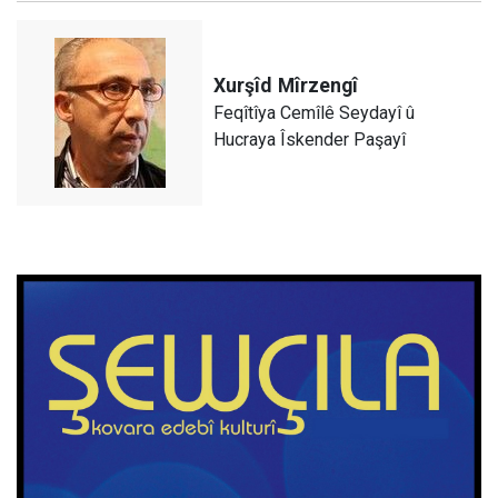
Xurşîd
Mîrzengî
Feqîtîya Cemîlê Seydayî û
Hucraya Îskender Paşayî