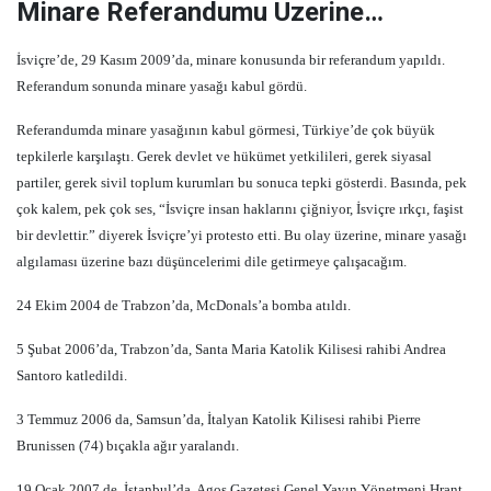
Minare Referandumu Üzerine…
İsviçre’de, 29 Kasım 2009’da, minare konusunda bir referandum yapıldı.
Referandum sonunda minare yasağı kabul gördü.
Referandumda minare yasağının kabul görmesi, Türkiye’de çok büyük
tepkilerle karşılaştı. Gerek devlet ve hükümet yetkilileri, gerek siyasal
partiler, gerek sivil toplum kurumları bu sonuca tepki gösterdi. Basında, pek
çok kalem, pek çok ses, “İsviçre insan haklarını çiğniyor, İsviçre ırkçı, faşist
bir devlettir.” diyerek İsviçre’yi protesto etti. Bu olay üzerine, minare yasağı
algılaması üzerine bazı düşüncelerimi dile getirmeye çalışacağım.
24 Ekim 2004 de Trabzon’da, McDonals’a bomba atıldı.
5 Şubat 2006’da, Trabzon’da, Santa Maria Katolik Kilisesi rahibi Andrea
Santoro katledildi.
3 Temmuz 2006 da, Samsun’da, İtalyan Katolik Kilisesi rahibi Pierre
Brunissen (74) bıçakla ağır yaralandı.
19 Ocak 2007 de, İstanbul’da, Agos Gazetesi Genel Yayın Yönetmeni Hrant