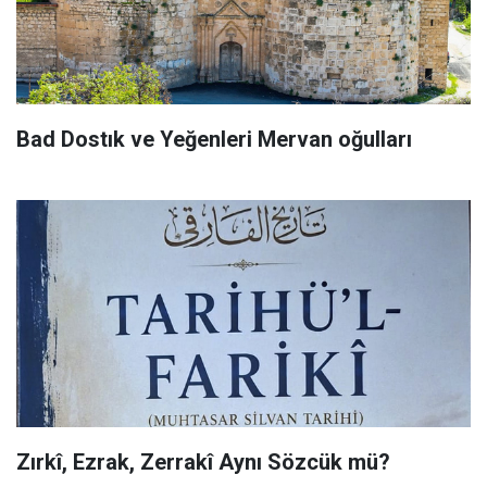
Bad Dostık ve Yeğenleri Mervan oğulları
Zırkî, Ezrak, Zerrakî Aynı Sözcük mü?