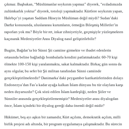
çıkmaz. Başbakan, “Müslümanlar soykırım yapmaz” diyerek, “ecdadımızda
zulümkarlık yoktur” diyerek, totoloji yapmaktadır. Kürtlere soykırım yapan,
Halebçe’yi yaşatan Saddam Hüseyin Müslüman değil miydi? Sudan’daki
Darfur konusunda, uluslararası kurumların, örmeğin Bileşmiş Milletler’in
raporları yok mu? Böyle bir ret, inkar zihniyetiyle, geçmişiyle yüzleşmekten
kaçınarak Medeniyetler Arası Diyalog nasıl geliştirilebilir?
Bugün, Bağdat’ta bir Sünni Şii camiine girmekte ve ibadet edenlerin
ortasında beline bağladığı bombalarla kendini patlatmaktadır. 60-70 kişi
ölmekte 100-150 kişi yaralanmakta, sakat kalmaktadır. Birkaç gün sonra da
aynı olgular, bu sefer bir Şii militan tarafından Sünni camiinde
gerçekleştirilmektedir? Danimarka’daki peygamber karikatürlerinden dolayı
Endonezya’dan Fas’a kadar ayağa kalkan İslam dünyası bu tür olaylara karşı
neden duyarsızdır? Çok sözü edilen İslam kardeşliği, neden Şiiler ve
Sünniler arasında gerçekleştirilememiştir? Medeniyetler arası diyalogdan
önce, İslam içindeki bir diyalog gereği daha önemli değil midir?
Hükümet, beş ayı aşkın bir zamandır, Kürt açılımı, demokratik açılım, milli
birlik projesi adı altında, bir program uygulamaya çalışmaktadır. Bu sürecin