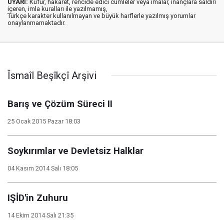
UYARI:
Küfür, hakaret, rencide edici cümleler veya imalar, inançlara saldırı
içeren, imla kuralları ile yazılmamış,
Türkçe karakter kullanılmayan ve büyük harflerle yazılmış yorumlar
onaylanmamaktadır.
Îsmaîl Beşîkçî Arşivi
Barış ve Çözüm Süreci II
25 Ocak 2015 Pazar 18:03
Soykırımlar ve Devletsiz Halklar
04 Kasım 2014 Salı 18:05
IŞİD'in Zuhuru
14 Ekim 2014 Salı 21:35