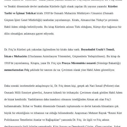
ve Terakki döneminde devlet tarafından Kürtlerle ilgili olarak yapılan ilk yayının yazarıdır.
Kürtler:
Tarihi ve İçtimai Tetkikat
kitabı 1918’de Osmanlı Muhacirin Müdüriyet-i Umumisi (Osmanlı
Göçmen İşleri Genel Müdürlüğü) tarafından yayınlanmıştı. Kitabı, Almanca’dan Türkçe’ye çevirenin
Habil Adem olduğu belirtiliyordu. Bu kitap Kürtlerin aslının Türk olduğunu, Kürtçe diye bağımsız bir
dilin olmadığını anlatmaya gayret ediyordu.
Dr. Friç’in Kürtleri çok yakından ilgilendiren bir kitabı daha vardı.
Beynelmilel Usulü’t Temsil,
İskan-ı Muhacirin
(Uluslararası Asimilasyon Yöntemleri, Göçmenlerin Yerleştirilmesi). Bu kitap da
1918’de yayımlanmış. Kitapta, yazar Dr. Friç için
Prusya Müstemleke nezareti
(Sömürge Bakanlığı)
memurlarından Friç
şeklinde bir tanıtım da var. Çevirmen olarak yine Habil Adem gösteriliyor.
Daha sonraki incelemelerle anlaşılmıştır ki, Dr. Friç denen kişi, gerçek adı Naci İsmail (Pelister) olan
Osmanlı Milli Emniyet görevlisi, Arnavut kökenli bir ittihatçıdır. Çevirmen olarak görülen Habil Adem
de bizzat kendisidir. Yazdıklarının daha inandırıcı olmasını istediğinden Alman adı olan Friç’i
kullanmaktadır. İttihat ve Terakki döneminde Osmanlı toplumunda ve devlet katında Almanların çok
büyük bir etkinliğinin ve itibarının var olduğu bilinmektedir. Araştırmacı Mehmet Bayrak “Resmi Kürt
Politikasının Temellerini Atanlar ve Bağlaşıkları” yazısında Dr. Friç. ile ilgili ve Friç adının
deşifrasyonuyla ilgili bilgiler vermektedir.
Kürt Sorunu ve Demokratik Çözüm
, (Özge yayınları, Şubat