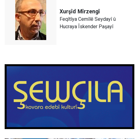
Xurşîd
Mîrzengî
Feqîtîya Cemîlê Seydayî û
Hucraya Îskender Paşayî