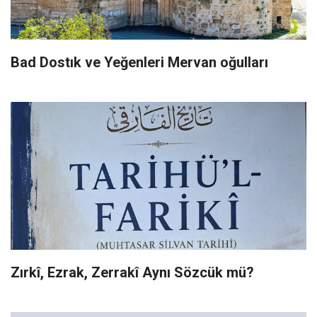
Bad Dostık ve Yeğenleri Mervan oğulları
Zırkî, Ezrak, Zerrakî Aynı Sözcük mü?