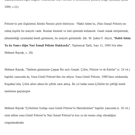
1999, s.21)
Pelister’in çete ilişkilerini Abidin Nesimi şöyle belirtiyor.: “Habil Adem’in, (Naci İsmail Peliste) on-
onbeş kişilik bir maiyeti vardı. Bunları beslerdi ve özel işlerinde kullanırdı. Genel olarak tertiplerinde,
(düzenlediği oyunlarda) kendi görünmez, bu maiyeti görünürdü. (bk. M. Şahin-Y. Akyol, “
Habil Adem
Ya da Nam-ı diğer Naci İsmail Pelister Hakkında”
, Toplumsal Tarih, Sayı 11, 1994 Söz eden
Mehmet Bayrak, s. 28)
Mehmet Bayrak, “Tarihten günümüze Çarpan Bir acılı Gerçek: Çiller, Pelister ve de Kürtler” (s. 24 vd.)
başlıklı yazısında da, Suna Gönül Pelister’den söz ediyor. Suna Gönül Pelister, 1990’ların ortalarında,
Kuşadası’nda, Çiller ailesi adına bir çiftlik satın almış. İki yıl kadar sonra Çillerler bu çiftliği kendi
üzerlerine geçirmişler.
Mehmet Bayrak “Çillerlerin Sırdaşı suna Gönül Pelister’in Hatırlattıkları” başlıklı yazısında (s. 26 vd.)
sözü edilen suna Gönül Pelister’in Naci İsmail Pelister’in kızı ya da torunu olup olmadığını
sorgulamaktadır.