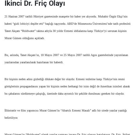
İkinci Dr. Friç Olayı
21 Haziran 2007 tarihli Hürriyet gazetesinde manşette bir haber yer alıyordu. Muhabir Özgür Ekşi’nin
haberi “gizli lobiciyi deşifre etti” başlığı taşıyordu. ABD’de Minnessota Üniversitesi’nde tarih profesörü
Taner Akçam “Holdwater” takma adıyla 30 yıldır Ermeni iddialarına karşı Türkiye’yi savunan kişinin
Murat Gümen olduğunu açıkladı.
Bu, aslında, Taner Akçam’ın, 18 Mayıs 2007 ve 25 Mayıs 2007 tarihli Agos gazetelerinde yayımlanan
yazılarından yararlanılarak hazırlanan bir haberdi.
Bir kişinin neden adını gizlediği dikkate değer bir olaydır. Ermeni tezlerine karşı Türkiye’nin resmi
görüşlerinin propagandasını yapan bir kişinin neden herhangi bir isim değil de Amerikan isimleri alarak
bu çabalarını sürdürmeye çalıştığı, üzerinde daha ayrıntılı bir şekilde durulması gereken bir olaydır.
İllüstratör ve film yapımcısı Murat Gümen’in “Abartılı Ermeni Masalı” adlı bir sitede yazılar yazdığı
belirtiliyor.
Murat Gümen’in “Holdwater” olarak yazılar yazması insana Dr. Friç olayını hatırlatıyor. Dr. Friç, İttihat