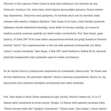
İllüstratör ve film yapımcısı Murat Gümen de kendi adını kullanmıyor. Bir Amerikan adı olan
Holdwater’ı kullanıyor. Bu, kendi özüne, kendi bilgisine güvensizliğini gösteriyor. Ermeni tezlerine
karşı düşüncelerini, Türkiye’nin resmi görüşlerini, bir Amerikan adıyla yani bir Amerikalı olarak
yazmanın daha inandırıcı olduğunu düşünüyor. Taner Akçam ise bu kişiyi, kendi kimliğini gizleyerek
başkalarına olmadık hakaretlerde bulunduğu, bunun ahlaki bir davranış olmadığı, bu oyunun da
kurallara uyularak oynanması gerektiği için deşifre ettiğini söylemektedir. Prof. Taner Akçam, geçen
Şubat’ta, 16 Şubat 2007 de bir insan hakları sempozyumuna katılmak için gittiği Kanada’nın Montreal
kentinde “terörist” diye sorgulanmasından ve dört saat kadar gözaltında tutulmasından yine Murat
Gümen’i sorumlu tutmaktadır. Taner Akçam, 4 Mart 2007 tarihli Radikal’de, Radikal İki’de, aleyhinde
geliştirilen kampanyalarla ilgili açıklamalar yapan bir makale yayımlamıştır.
Bu iki olaydan birincisi iç kamuoyunun oluşmasında rol oynamaktadır. Kamuoyunda, “bir Alman yazar
da böyle düşünüyorsa, dile getirilenler doğrudur” izlenimi yaratılmaya çalışılmaktadır. İkincisi ise, dış
kamuoyunda resmi görüşlerin etkinliğinin artırılmasında işlev sahibi olmaktadır.
Prof. Taner Akçam’ın Murat Gümen açıklamasıyla ilgili yayınlar, Hürriyet Gazetesi’nin, 22 ve 23
Haziran tarihli nüshalarında da devam etmiştir. Örneğin, 22 Haziran tarihli gazetede yayımlanan haber,
“Murad sitelerede hedef oldu” başlığıyla verilmektedir.” “Mutad Gazete, Taner Akçam’ı, Murat Gümen’i