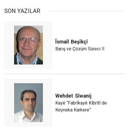
SON YAZILAR
Îsmaîl
Beşîkçî
Barış ve Çözüm Süreci II
Wehdet
Sîwanij
Kayê “Fabrîkayê Kîbrîtî de
Keyneka Karkere”