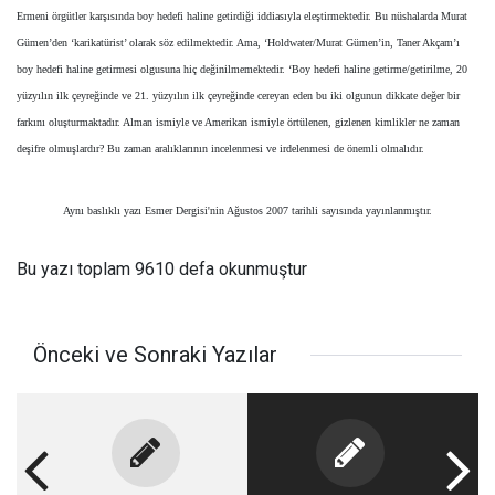
Ermeni örgütler karşısında boy hedefi haline getirdiği iddiasıyla eleştirmektedir. Bu nüshalarda Murat
Gümen’den ‘karikatürist’ olarak söz edilmektedir. Ama, ‘Holdwater/Murat Gümen’in, Taner Akçam’ı
boy hedefi haline getirmesi olgusuna hiç değinilmemektedir. ‘Boy hedefi haline getirme/getirilme, 20
yüzyılın ilk çeyreğinde ve 21. yüzyılın ilk çeyreğinde cereyan eden bu iki olgunun dikkate değer bir
farkını oluşturmaktadır. Alman ismiyle ve Amerikan ismiyle örtülenen, gizlenen kimlikler ne zaman
deşifre olmuşlardır? Bu zaman aralıklarının incelenmesi ve irdelenmesi de önemli olmalıdır.
Aynı baslıklı yazı Esmer Dergisi'nin Ağustos 2007 tarihli sayısında yayınlanmıştır.
Bu yazı toplam 9610 defa okunmuştur
Önceki ve Sonraki Yazılar