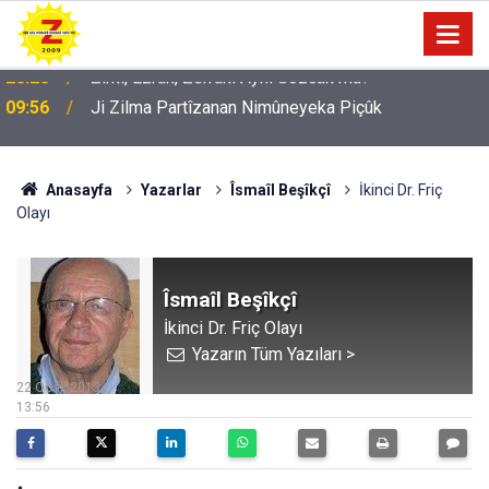
09:56
Ji Zilma Partîzanan Nimûneyeka Piçûk
Anasayfa
Yazarlar
Îsmaîl Beşîkçî
İkinci Dr. Friç
Olayı
Îsmaîl Beşîkçî
İkinci Dr. Friç Olayı
Yazarın Tüm Yazıları >
22 Ocak 2013
13:56