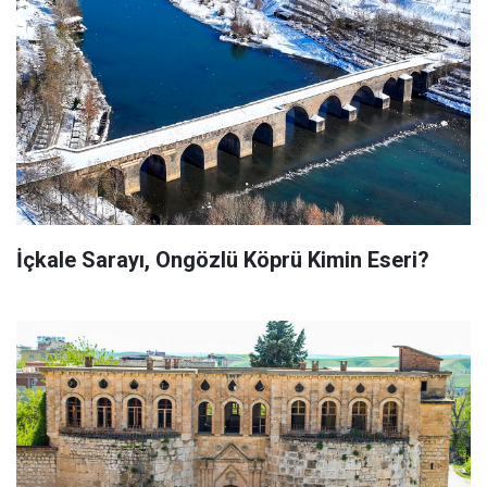
İçkale Sarayı, Ongözlü Köprü Kimin Eseri?