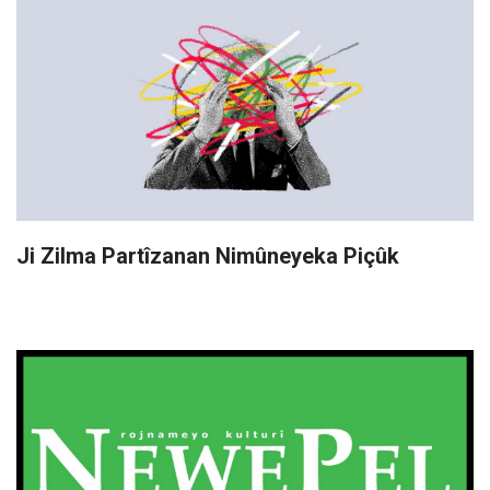
Ji Zilma Partîzanan Nimûneyeka Piçûk