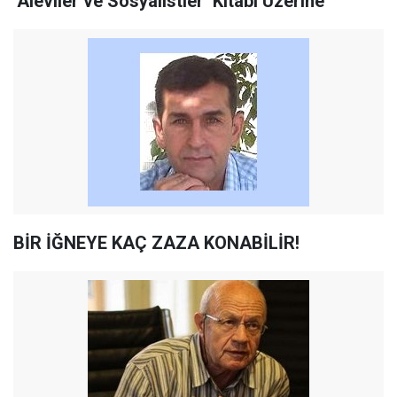
‘Aleviler ve Sosyalistler’ Kitabı Üzerine
BİR İĞNEYE KAÇ ZAZA KONABİLİR!