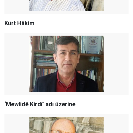
Kürt Hâkim
‘Mewlidê Kirdî’ adı üzerine