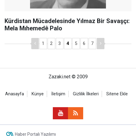
Kürdistan Mücadelesinde Yılmaz Bir Savaşçı:
Mela Mıhemedê Palo
1
2
3
4
5
6
7
Zazaki.net © 2009
Anasayfa
Künye
İletişim
Gizlilik İlkeleri
Sitene Ekle
Haber Portalı Yazılımı