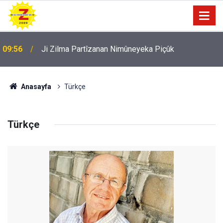
09:56
Ji Zilma Partîzanan Nimûneyeka Piçûk
Anasayfa
Türkçe
Türkçe