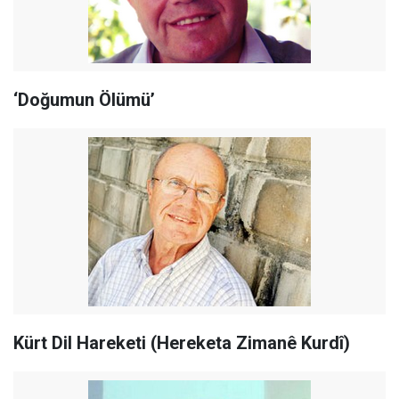
‘Doğumun Ölümü’
Kürt Dil Hareketi (Hereketa Zimanê Kurdî)